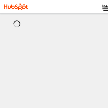
Me
กำลัง
โหลด