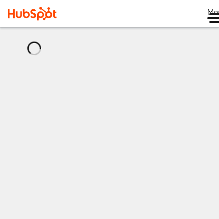
Me
กำลัง
โหลด