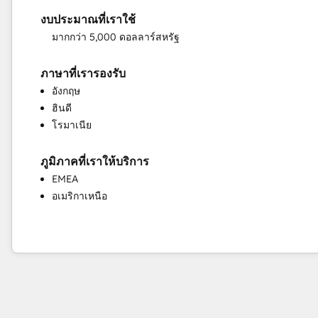
การนำ CRM ไปใช้งาน
งบประมาณที่เราใช้
การเปิดใช้งานการขาย
มากกว่า 5,000 ดอลลาร์สหรัฐ
การผสานการทำงาน API แบบกำหนดเอง
การฝึกสอนและการฝึกอบรมด้านการขาย
ภาษาที่เรารองรับ
การฝึกอบรมการสนับสนุนลูกค้า
อังกฤษ
การฝึกอบรมความสำเร็จของลูกค้า
ฮินดี
การพัฒนาฐานความรู้
โรมาเนีย
การโอนย้าย CRM
บริการการตลาดแบบแรงดึงดูดอย่างเต็มรูป
แบบ
ภูมิภาคที่เราให้บริการ
แบบสำรวจและการวิเคราะห์ลูกค้า
EMEA
ระบบอัตโนมัติที่ตั้งโปรแกรมได้
อเมริกาเหนือ