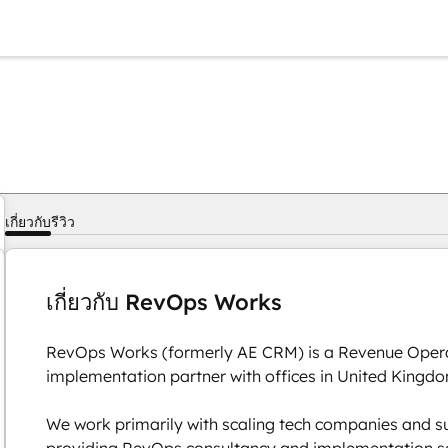
เกี่ยวกับ
รีวิว
เกี่ยวกับ RevOps Works
RevOps Works (formerly AE CRM) is a Revenue Oper
implementation partner with offices in United Kingd
We work primarily with scaling tech companies and s
providing RevOps consultancy and implementation ser