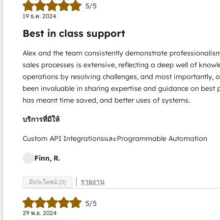
5/5
19 ธ.ค. 2024
Best in class support
Alex and the team consistently demonstrate professionalism
sales processes is extensive, reflecting a deep well of kno
operations by resolving challenges, and most importantly, 
been invaluable in sharing expertise and guidance on best 
has meant time saved, and better uses of systems.
บริการที่มีให้
Custom API IntegrationsและProgrammable Automation
Finn, R.
รายงาน
มีประโยชน์ (0)
5/5
29 พ.ย. 2024