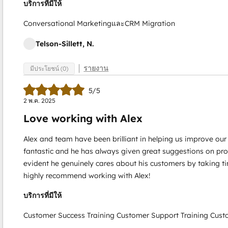
บริการที่มีให้
Conversational MarketingและCRM Migration
Telson-Sillett, N.
รายงาน
มีประโยชน์ (0)
5/5
2 พ.ค. 2025
Love working with Alex
Alex and team have been brilliant in helping us improve o
fantastic and he has always given great suggestions on pro
evident he genuinely cares about his customers by taking ti
highly recommend working with Alex!
บริการที่มีให้
Customer Success Training Customer Support Training Cus