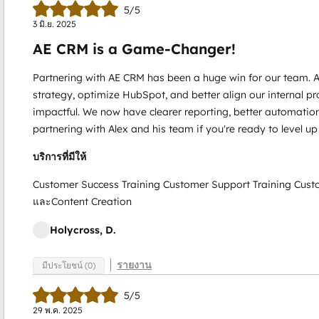
5/5
3 มิ.ย. 2025
AE CRM is a Game-Changer!
Partnering with AE CRM has been a huge win for our team. 
strategy, optimize HubSpot, and better align our internal pr
impactful. We now have clearer reporting, better automation,
partnering with Alex and his team if you're ready to level u
บริการที่มีให้
Customer Success Training Customer Support Training Cus
และContent Creation
Holycross, D.
รายงาน
มีประโยชน์ (0)
5/5
29 พ.ค. 2025