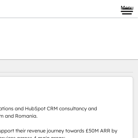
Menu
ations and HubSpot CRM consultancy and 
om and Romania. 

upport their revenue journey towards £50M ARR by 
vices across 4 main areas:
