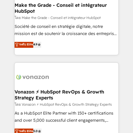
& reprise de données - Stratégie RevOps &
Make the Grade - Conseil et intégrateur
HubSpot
alignement Marketing / Sales - Data, reporting &
tableaux de bord - Onboarding, audit &
โดย Make the Grade - Conseil et intégrateur HubSpot
optimisation - Intégrations métiers (ERP, téléphonie,
Société de conseil en stratégie digitale, notre
e-commerce) - Formation & accompagnement au
mission est de soutenir la croissance des entreprises
changement Nous intervenons auprès des PME, ETI
B2B à travers l’acquisition de nouveaux clients,
ระดับ Elite
4.9
et grandes entreprises en France et à l'international,
l'intégration CRM et le développement des revenus
dans des secteurs variés : SaaS, immobilier,
auprès de vos comptes existants. En France et à
industrie, éducation, banque & assurance, transport
l'international, nous travaillons avec des ETI
& logistique.
ambitieuses, des grands groupes voulant aller au-
delà d’une simple transformation digitale et des
startups florissantes. Nos 3 grandes expertises sont :
➤ L’intégration de CRM et de méthodologie RevOps
Vonazon ⚡ HubSpot RevOps & Growth
Strategy Experts
pour aligner les équipes marketing, commerciales et
support client (data migration, synchronisation API,
โดย Vonazon ⚡ HubSpot RevOps & Growth Strategy Experts
audit et maintenance) ➤ La création de sites internet
As a HubSpot Elite Partner with 150+ certifications
de conversion qui transforment les visiteurs en
and over 5,000 successful client engagements,
opportunités d'affaires ➤ La mise en place de
Vonazon turns marketing complexity into
ระดับ Elite
5.0