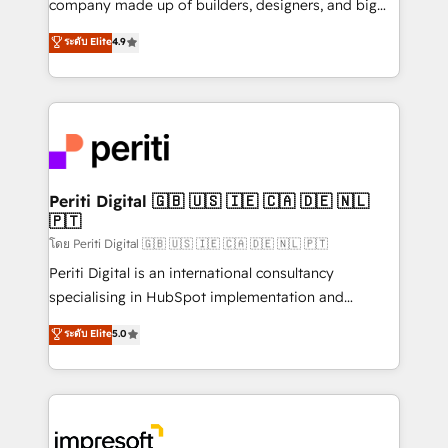
company made up of builders, designers, and big
タ品質設計、グループ横断のCRM統合に対応します。
thinkers. We blend strategy, design, and
ระดับ Elite
4.9
2️⃣ AIエージェント組織構築 営業・マーケティング業務
development—always fueled by curiosity—to turn
の一部をAIが自律実行する組織への移行を設計・実装。
ideas, opportunities, and challenges into meaningful
Breeze・Claude等をHubSpotと連携させ、役割定義・
experiences. To us, technology is more than just
運用ルール・成果指標まで含めて設計します。 3️⃣ 全社
code; it’s about creating things that are useful, cool,
DX × AI推進のPMO伴走支援 複数部門をまたぐDX×AI変
and—most importantly—simple. That’s why we lean
革を、構想から実装・定着までPMOとして主導。「設
into bold ideas and shape them into thoughtful
定の代行ではなく、設計の責任」を引き受け、部門横断
products and strategies that actually make a
Periti Digital 🇬🇧 🇺🇸 🇮🇪 🇨🇦 🇩🇪 🇳🇱
の統合・浸透・変革管理を実行します。 ▸ CMS戦略設
🇵🇹
difference.
計・構築：リード獲得・CVR・SEOを前提にした情報設
โดย Periti Digital 🇬🇧 🇺🇸 🇮🇪 🇨🇦 🇩🇪 🇳🇱 🇵🇹
計・導線設計・テンプレート設計をContent Hubで一体
Periti Digital is an international consultancy
提供。 ▸ 既存CRM・MAからの移行支援：Salesforce・
specialising in HubSpot implementation and
Marketo・Pardot等からの移行、カスタム設計、履歴
Antropic's Claude business transformation, with
データ移行と活用設計まで。 ▸ AEO対応：ChatGPT・
ระดับ Elite
5.0
offices in Dublin, Munich, Rotterdam, Lisbon, and
Perplexity等のAI検索からの流入・引用を前提にコンテ
New York. We help organisations unlock their full
ンツとサイト構造を最適化。 🏆 なぜ100incを選ぶの
revenue potential by deeply integrating core
か？ ✓ HubSpot Eliteパートナー認定 ✓ HubSpotアワ
business systems, ERP, e-commerce platforms, and
ード受賞・HUGリーダー ✓ ISO27001:2022 /
beyond, with HubSpot, and layering Anthropic's