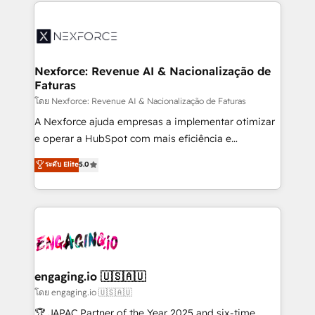
clave — no de sistemas. Eso frena el crecimiento,
adoption. We’re experts on connecting data,
aunque tengas buena tecnología y ganas de escalar.
technology and people with each other. Together we
⚙️ Grows ordena los procesos comerciales, alinea
strive for optimal customer processes and
marketing, ventas y servicio, e implementa HubSpot
experiences. Systony – We believe you can grow!
de forma que genera resultados reales desde las
Nexforce: Revenue AI & Nacionalização de
Faturas
primeras semanas — no meses. 🤝 No entregamos
proyectos y nos vamos. Nos quedamos como
โดย Nexforce: Revenue AI & Nacionalização de Faturas
socios estratégicos, ayudando a sostener y escalar
A Nexforce ajuda empresas a implementar otimizar
lo que construimos juntos. Porque crecer sin orden
e operar a HubSpot com mais eficiência e
no es crecer — es solo moverse rápido. 🌎
previsibilidade de receita. Combinamos Revenue
ระดับ Elite
5.0
Operamos en Colombia, Perú, México, Ecuador,
Operations (RevOps) e Inteligência Artificial para
Chile, Panamá, Bolivia, Argentina y República
estruturar processos integrar sistemas organizar
Dominicana — con experiencia real en educación,
dados e automatizar operações. O objetivo é
retail, salud, banca, bienes raíces, construcción y
transformar a HubSpot em um verdadeiro sistema
B2B. ✅ Crece con orden. Crece con Grows.
operacional de receita conectando equipes
tecnologia e dados em uma operação integrada.
Também somos distribuidores oficiais da HubSpot
engaging.io 🇺🇸🇦🇺
e de mais de 150 softwares globais permitindo
โดย engaging.io 🇺🇸🇦🇺
contratar e pagar a HubSpot em reais com nota
🏆 JAPAC Partner of the Year 2025 and six-time