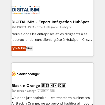
remarkable experiences for our most sophisticated
costs. As HubSpot's Advanced Accredited CRM
clients.” - Brian Garvey, VP, Solutions Partner
Implementation partner, we provide expertise to
Program, HubSpot.
drive your business forward. Since 2015 we are fully
dedicated to HubSpot and with an experienced
DIGITALISIM - Expert Intégration HubSpot
team (50+), we work with reputable companies in
โดย DIGITALISIM - Expert Intégration HubSpot
B2B sectors such as manufacturing, SaaS and
Nous aidons les entreprises et les dirigeants à se
business services. We prepare a customized
rapprocher de leurs clients grâce à HubSpot ! Chez
business case that demonstrates the value and
DIGITALISIM, nous avons l'intime conviction que la
ระดับ Elite
5.0
impact of your digital transformation, including a
réussite des entreprises passe par l’innovation web,
detailed financial rationale with a focus on ROI and
le marketing digital, et la relation client ! C'est
TCO. As a trusted extension of your team, we
pourquoi, nos experts sont à la fois capables de
believe in the power of partnership. Together, we
gérer votre projet de création de site internet, votre
embark on a transformational journey that sets your
référencement, votre stratégie digitale et le pilotage
business up for long-term success. Unlock your
et l'intégration d'HubSpot ! Les grandes phases d'un
business. If not now, when?
projet HubSpot avec DIGITALISIM : 🧽 Nettoyage,
Black n Orange 🇺🇸 🇲🇽 🇨🇦
migration et intégration des bases de données. 🚀
โดย Black n Orange 🇺🇸 🇲🇽 🇨🇦
Développement des interfaces avec vos logiciels
We don’t just optimize — we transform businesses.
métiers ⚙️ Configuration de la plateforme HubSpot
At Black n Orange, we go beyond traditional Inbound