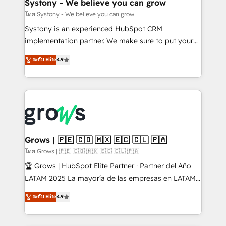
Agent Creation 🔄 Custom Integrations & Data
Systony - We believe you can grow
Migration Why 1406 We become part of your team.
โดย Systony - We believe you can grow
Your team learns while we build. We fix what others
Systony is an experienced HubSpot CRM
broke. Built for mid-market reality—practical
implementation partner. We make sure to put your
solutions that work with your actual headcount and
organization's needs and goals first and think along
ระดับ Elite
4.9
constraints. By the Numbers 🏆 Top 1% of all
with your organization. We are only satisfied once
HubSpot partners 🔄 Top 5% globally in client
you are too. Why Systony? - 20+ years of
retention 📅 8+ years of consistent results since 2017
experience with CRM, Marketing, Sales & Service
Who We Serve Revenue teams, marketing leaders,
implementations - 500+ successful onboardings -
and sales ops at mid-market companies ready to
Own back-end developers - Complex data
move beyond spreadsheets into unified systems
migrations (e.g. Salesforce, MS Dynamics, Perfect
that drive real business results.
View, SuperOffice) - Custom integrations (e.g. MS
Grows | 🇵🇪 🇨🇴 🇲🇽 🇪🇨 🇨🇱 🇵🇦
Business Central, Navision, AX, SAP, Exact, AFAS) We
โดย Grows | 🇵🇪 🇨🇴 🇲🇽 🇪🇨 🇨🇱 🇵🇦
focus on growing B2B companies in the SME sector
🏆 Grows | HubSpot Elite Partner · Partner del Año
such as manufacturing, SaaS, business services and
LATAM 2025 La mayoría de las empresas en LATAM
wholesaler companies. As an experienced HubSpot
no tienen un problema de herramientas. Tienen un
ระดับ Elite
4.9
partner, we know how important user adoption is.
problema de orden. Equipos desalineados, datos
That's why we have developed a step-by-step
dispersos y procesos que dependen de personas
implementation process that focuses on user