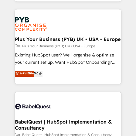
deployment experience possible. Whether you are
lead scoring and revenue reporting. HubSpot,
new to HubSpot or seeking to turn around a poor
Salesforce and integrated enterprise stacks. Digital
install, our team have the change management
Marketing, Answer Engine Optimisation, and
expertise to deliver the solutions you need.
Generative Engine Optimisation (AI Search),
HubSpot Content Hub, WordPress development,
B2B SEO, paid media, and content. We work with
Plus Your Business (PYB) UK • USA • Europe
enterprise and growth-led companies across
โดย Plus Your Business (PYB) UK • USA • Europe
technology, professional services, financial services
Existing HubSpot user? We'll organise & optimize
and industrial sectors. Offices in Johannesburg, Cape
your current set up. Want HubSpot Onboarding?
Town and London. 500+ HubSpot CRM
We'll customise your CRM & automate your business
ระดับ Elite
5.0
implementations delivered. AI visibility coverage
processes. Welcome to our Profile! We can help
across ChatGPT, Claude, Perplexity, Gemini and
with... • CRM implementation, reports & workflows,
Google AI Overviews. HubSpot Impact Award -
and team training • CRM migration: Salesforce,
Customer First HubSpot Impact Award - Integrations
Pipedrive, Dynamics etc • Technical projects inc.
Innovation HubSpot Impact Award - Platform
Custom API integrations & ERP systems inc. SAP and
Migration Excellence HubSpot Impact Award -
Netsuite A little about us... • Boutique 'Elite' Team (12
Platform Excellence 35+ full-time HubSpot
super skilled members) • 150+ Clients for Sales Hub,
BabelQuest | HubSpot Implementation &
professionals.
Consultancy
Marketing Hub, Service Hub, Data Hub and Website
(CMS) • ISO/IEC 27001:2022, ISO 9001:2015 and
โดย BabelQuest | HubSpot Implementation & Consultancy