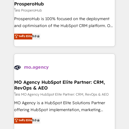
markets.
empowering our clients and developing their
ProsperoHub
autonomy. Get to grips with HubSpot through
โดย ProsperoHub
guided implementation and seamless integration of
ProsperoHub is 100% focused on the deployment
the CRM platform into your digital ecosystem. Would
and optimisation of the HubSpot CRM platform. Our
you like support in deploying your inbound
highly experienced team of solutions experts will
ระดับ Elite
5.0
marketing strategy? We'll provide support tailored
ensure that you achieve maximum adoption and
to your needs and sales objectives. With 125+
ROI from your HubSpot investment. Use our
certifications, we are part of the most certified
extensive HubSpot, sales, marketing, service and
Canadian agencies, and we both hold Onboarding
integrations expertise to lead your team on their
Accreditations. Based in Canada (coast to coast), our
HubSpot journey, design and implement your
services are offered in both English & French.
processes and skilfully bring your revenue
infrastructure to life. Our collaborative approach
MO Agency HubSpot Elite Partner: CRM,
RevOps & AEO
keeps you in control whilst we plan and support the
route to your revenue goals. We have successfully
โดย MO Agency HubSpot Elite Partner: CRM, RevOps & AEO
supported over 500 organisations with HubSpot
MO Agency is a HubSpot Elite Solutions Partner
implementation, optimisation, training, and
offering HubSpot implementation, marketing
adoption assurance. Our tried and tested Roadmap
automation, CRM and RevOps consulting, data
ระดับ Elite
5.0
methodology will ensure that you receive the best
architecture, sales enablement, lifecycle automation,