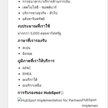
การธนาคาร/บริการด้านการเงิน
Customer Success Training
เทคโนโลยี - ซอฟต์แวร์
Customer Support Training
บริการทางธุรกิจ - ทั่วไป
Customer Survey and Analysis
อสังหาริมทรัพย์
Email Marketing
งบประมาณที่เราใช้
Full Inbound Marketing Services
Help Desk Implementation
มากกว่า 5,000 ดอลลาร์สหรัฐ
Knowledge Base Development
ภาษาที่เรารองรับ
Paid Advertising
สเปน
Programmable Automation
อังกฤษ
Sales and Marketing Alignment
ภูมิภาคที่เราให้บริการ
Sales Coaching and Training
Sales Enablement
APAC
Search Engine Optimization
EMEA
Social Media
อเมริกาใต้
Video Production
อเมริกาเหนือ
Website Design
การรับรองของ HubSpot
Website Development
HubSpot
Implementation