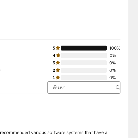
5
100%
4
0%
3
0%
ด
2
0%
1
0%
s recommended various software systems that have all