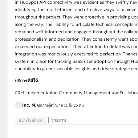
in HubSpot API connectivity was evident as they swiftly nav
identifying the most efficient and effective ways to achie
throughout the project. They were proactive in providing u
along the way. Their ability to articulate technical concepts
remained well-informed and engaged throughout the collabor
professionalism and dedication. They consistently went abov
exceeded our expectations. Their attention to detail was c
integration was meticulously executed to perfection. Thank
system in place for tracking SaaS user adoption through Hu
our ability to gather valuable insights and drive strategic d
บริการที่มีให้
CRM Implementation Community Management และFull Inbou
Inc, M.
คุณภาพ
พนักงาน 11 ถึง 25 คน
รายงาน
มีประโยชน์ (0)