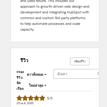
and yield results. This includes our 
HubSpot Reporting
approach to growth-driven web design and 
HubSpot
development and integrating HubSpot with 
Sales
common and custom 3rd party platforms 
Hub
to help automate processes and scale 
Software
capacity.
Certification
HubSpot
Solutions
Partner
Inbound
Inbound Marketing
รีวิว
เขียนรีวิว
Inbound
Marketing
กรอง
ดาวทั้งหมด
Optimization
รีวิว:
Integrating
จัด
ใหม่ล่าสุด
With
เรียง:
HubSpot
5/5
I:
23 เม.ย. 2025
Foundations