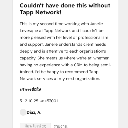
Marketing Hub
Couldn't have done this without
Demo
Tapp Network!
Objectives-
This is my second time working with Janelle
Based
Levesque at Tapp Network and I couldn't be
Onboarding
more pleased with her level of professionalism
Platform Consulting
and support. Janelle understands client needs
Revenue Operations
deeply and is attentive to each organization's
Sales Hub Demo
capacity. She meets us where we're at, whether
Salesforce
having no experience with a CRM to being semi-
Integration
trained. I'd be happy to recommend Tapp
Certification
Network services at my next organization.
SEO II
Service Hub
บริการที่มีให้
Software
Solutions
5 12 10 25 และ53001
Architecture
Diaz, A.
Foundations
รายงาน
มีประโยชน์ (0)