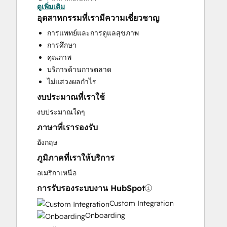
ดูเพิ่มเติม
Custom API Integrations
อุตสาหกรรมที่เรามีความเชี่ยวชาญ
Customer Marketing
การแพทย์และการดูแลสุขภาพ
Email Marketing
การศึกษา
Full Inbound Marketing Services
คุณภาพ
HubSpot Onboarding
บริการด้านการตลาด
Search Engine Optimization
ไม่แสวงผลกำไร
Social Media
งบประมาณที่เราใช้
Website Design
Website Development
งบประมาณใดๆ
Website Migration
ภาษาที่เรารองรับ
อังกฤษ
ภูมิภาคที่เราให้บริการ
อเมริกาเหนือ
การรับรองระบบงาน HubSpot
Custom Integration
Onboarding