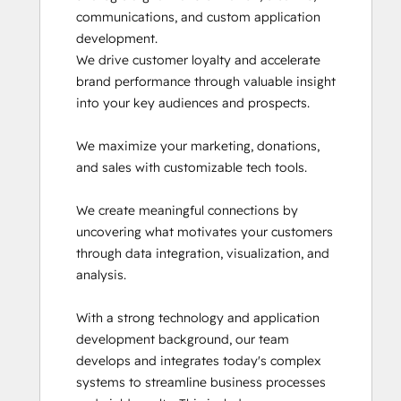
communications, and custom application 
and
development.

APIs
We drive customer loyalty and accelerate 
HubSpot
brand performance through valuable insight 
Architecture
into your key audiences and prospects.

II:
Content
We maximize your marketing, donations, 
and
and sales with customizable tech tools. 

Messaging
Tools
We create meaningful connections by 
HubSpot
uncovering what motivates your customers 
Implementation
through data integration, visualization, and 
for
analysis.

Partners
HubSpot
With a strong technology and application 
Marketing
development background, our team 
Hub
develops and integrates today's complex 
Software
systems to streamline business processes 
Certification