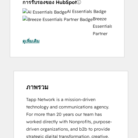
การรับรองของ HubSpot
AI Essentials Badge
Breeze
Essentials
Partner
ดูเพิ่มเติม
Badge
CRM
Data
Migration
Certification
Data
Integrations
ภาพรวม
Certification
Tapp Network is a mission-driven 
Digital Marketing
technology and communications agency. 
HubSpot
For more than 20 years our team has 
Architecture
worked directly with Nonprofits, purpose-
I:
driven organizations, and b2b to provide 
Data
strategic digital transformation, creative, 
Models