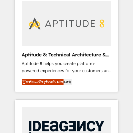
l'international, nous travaillons avec des ETI
contactez notre équipe pour un échange
ambitieuses, des grands groupes voulant
dédié.
aller au-delà d’une simple transformation
digitale et des startups florissantes. Nos 3
grandes expertises sont : ➤ L’intégration de
CRM et de méthodologie RevOps pour
aligner les équipes marketing, commerciales
et support client (data migration,
Aptitude 8: Technical Architecture &
synchronisation API, audit et maintenance) ➤
Deployment
Aptitude 8 helps you create platform-
La création de sites internet de conversion
powered experiences for your customers and
qui transforment les visiteurs en
teams. We build multi-hub solutions and
opportunités d'affaires ➤ La mise en place
พาร์ทเนอร์โซลูชันระดับ Elite
5.0
orchestrate operations across your entire
de stratégies d'acquisition marketing (SEO,
tech stack. Aptitude 8 is trusted by top
SEA, inbound, automatisation marketing,
brands such as Lenovo, Bluetooth,
ABM, IA, emailing) Informations clés : - 10 ans
International Sports Sciences Association,
d'expérience - 100+ intégrations CRM
SXSW, Notion, Soundcloud, American Nurses
HubSpot réussies - 40 experts conseil - 150
Association, Randstad, Uber Freight, and
certifications HubSpot cumulées
HubSpot itself. We have the largest technical