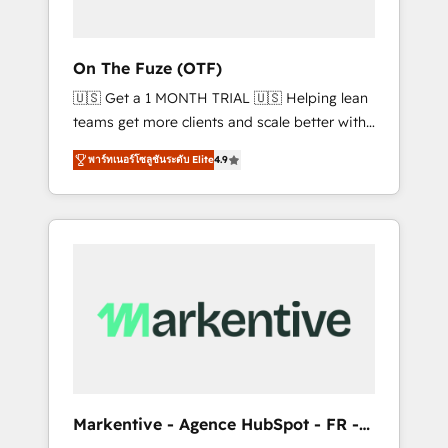
ABM: Drive pipeline with inbound, ABM, AEO,
SEO, & paid media. 👩‍💻Web Design: Build
high-performing websites with UX,
On The Fuze (OTF)
messaging, & conversion strategy that drive
🇺🇸 Get a 1 MONTH TRIAL 🇺🇸 Helping lean
results. 🤖AI Strategy: Activate Breeze Agents,
teams get more clients and scale better with
configure HubSpot AI, & maximize AEO with
our HubSpot Consulting & 'Done For You'
tailored AI services. 🧩Integrations: Extend
พาร์ทเนอร์โซลูชันระดับ Elite
4.9
Services. 🚀 Who We Work With 🚀 We help
HubSpot with custom integrations, hosting, &
lean, growing companies: - Win more
maintenance.
business - Reduce no-shows - Improve lead
& deal conversion rates - Scale with less
headcount ...by using HubSpot's full
capabilities. 🤓 What do you get? 🤓 Our
client's are too busy to learn the ins-and-outs
of HubSpot. We give you a Personal
Consultant + Tech Team to handle the heavy
lifting of mapping out AND building your
ideal system. + Get best practices and 'don't
Markentive - Agence HubSpot - FR -
know what you don't know'
EN