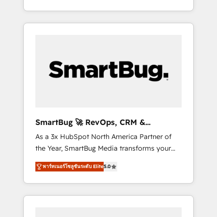
at scale. From predictive intelligence to
OS) to align your leadership and engineer a
conversational AI, we turn data into action
portal that drives predictable revenue
and automation into competitive advantage.
velocity. 🚀 GTM Strategy & Alignment
✦ 150+ implementations ✦ 100+
Workshops & Sprints: Identify "Valleys of
certifications ✦ 7 accreditations
Death" stalling growth. Fix your ICP, Math,
and Story to stop "accelerating a mess." ⚙️
Elite Engineering & AI Scalable Architecture:
Zero-technical-debt setup across all Hubs,
validated by our 7 HubSpot Accreditations.
AI-Powered RevOps: Breeze AI, custom AI
SmartBug 🚀 RevOps, CRM &
agents, and high-integrity migrations for total
Integration Experts
As a 3x HubSpot North America Partner of
reporting clarity. Security & Compliance: SOC
the Year, SmartBug Media transforms your
2 Type I and HIPAA attested for enterprise-
customer lifecycle into a revenue engine. Our
grade data security. 🏆 Why Bluleadz? GTM
พาร์ทเนอร์โซลูชันระดับ Elite
5.0
unified ecosystem includes specialized
OS Partner | 16+ Years Experience | 1,000+
divisions Globalia (AI & Software) and Point
Five-Star Reviews
Success Media (Paid Media), making this the
official home for all three brands. 🔄