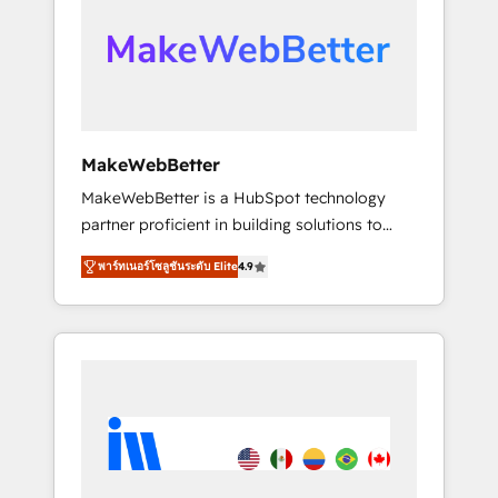
From multi-region migrations to AI-powered
automation, we turn complexity into clarity,
human at global scale. 🏆 HubSpot’s CEO
called us “the partner of the future.” Others
agree it is proof of trust built through
measurable impact.
MakeWebBetter
MakeWebBetter is a HubSpot technology
partner proficient in building solutions to
maximize the operational efficiency of
พาร์ทเนอร์โซลูชันระดับ Elite
4.9
HubSpot. The fastest-growing tech-enabler &
facilitator, MakeWebBetter, hands you the
blend of HubSpot expertise & eminent
solutions & integrations. Trust us to
streamline your HubSpot experience. 🚀
HubSpot Elite Partners with 10+ years of
HubSpot experience 🤝HubSpot Premier
Integration partner 🤝Google Premier Partner
2023 🌟5 HubSpot Accreditations 🌟Won