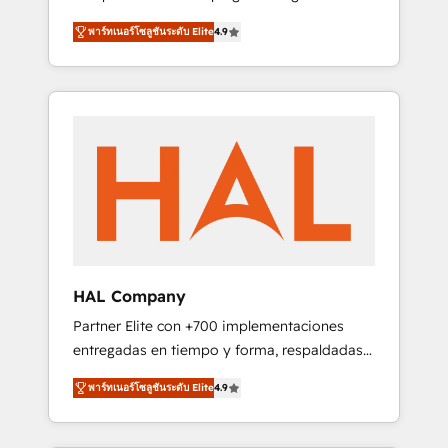
strategies by leveraging technologies and
design Let’s turn your CRM into your growth
พาร์ทเนอร์โซลูชันระดับ Elite
4.9
automating their marketing and sales
engine!
processes to generate growth. Our offer
spans from Strategy to Operations. We
specialize in CRM onboarding and
implementation, web design, sales &
marketing automation, and digital marketing.
With extensive experience working with tech
companies and manufacturers since 2002,
we are committed to empowering our clients
and developing their autonomy. Get to grips
with HubSpot through guided
HAL Company
implementation and seamless integration of
Partner Elite con +700 implementaciones
the CRM platform into your digital
entregadas en tiempo y forma, respaldadas
ecosystem. Would you like support in
por 6 acreditaciones de HubSpot y un
deploying your inbound marketing strategy?
พาร์ทเนอร์โซลูชันระดับ Elite
4.9
equipo de 6 Certified Trainers avalados por
We'll provide support tailored to your needs
HubSpot Academy. Acompañamos a las
and sales objectives. With 125+ certifications,
empresas en cada etapa de su crecimiento