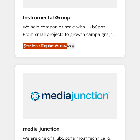
HubSpot Theme Challenge 2021 🌟
INBOUND’19 HubSpot Rising Star Why us?
Instrumental Group
Harnessing the full potential of the powerful
We help companies scale with HubSpot.
HubSpot CRM. ✔️A team of HubSpot experts
From small projects to growth campaigns, to
backed by over 10+ years of HubSpot
CRM and websites. Hire an agency that's
experience ✔️Flexible pricing models —
พาร์ทเนอร์โซลูชันระดับ Elite
4.9
experienced in every inch of HubSpot and
Hourly-fee (assigned one Dedicated
willing to work hand-in-hand with your team
HubSpot Admin); Monthly-fee (HubSpot
to simplify the complex and build a better
Admin + Project Manager); and Fixed Project
experience for your team and customers.
Cost (as per requirement). ✔️Helped over
25,000+ customers so far with our HubSpot
solutions. ✔️Bespoke apps & on-demand
bundle services. Connect with us today!
media junction
We are one of HubSpot's most technical &