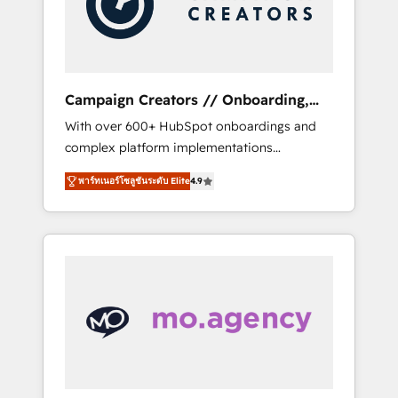
and implement your processes and skilfully
bring your revenue infrastructure to life. Our
collaborative approach keeps you in control
whilst we plan and support the route to your
revenue goals. We have successfully
Campaign Creators // Onboarding,
supported over 500 organisations with
CRM Migration
With over 600+ HubSpot onboardings and
HubSpot implementation, optimisation,
complex platform implementations
training, and adoption assurance. Our tried
delivered, CC is the go-to Elite Solutions
and tested Roadmap methodology will
พาร์ทเนอร์โซลูชันระดับ Elite
4.9
Partner for businesses ready to migrate,
ensure that you receive the best deployment
replatform, and scale smarter. We specialize
experience possible. Whether you are new to
in high-impact CRM and CMS migrations and
HubSpot or seeking to turn around a poor
onboarding from platforms like Salesforce,
install, our team have the change
NetSuite, Zoho, Pardot, Marketo, Microsoft
management expertise to deliver the
Dynamics, Wix, WordPress and legacy CRMs,
solutions you need.
turning fragmented systems into unified,
growth-ready HubSpot architectures that
accelerate revenue operations and
performance. - Multi-object CRM migration,