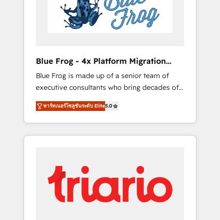
expertise to drive your business forward.
Since 2015 we are fully dedicated to
HubSpot and with an experienced team
(50+), we work with reputable companies in
B2B sectors such as manufacturing, SaaS and
Blue Frog - 4x Platform Migration
business services. We prepare a customized
Award Winner
Blue Frog is made up of a senior team of
business case that demonstrates the value
executive consultants who bring decades of
and impact of your digital transformation,
relevant, real world experience to our client
including a detailed financial rationale with a
พาร์ทเนอร์โซลูชันระดับ Elite
5.0
engagements. "Blue Frog is a top, trusted
focus on ROI and TCO. As a trusted extension
partner in HubSpot's ecosystem for a reason.
of your team, we believe in the power of
Their team brings over a decade of
partnership. Together, we embark on a
experience to the table, along with deep
transformational journey that sets your
knowledge of the HubSpot platform and
business up for long-term success. Unlock
strategies for driving growth. They are
your business. If not now, when?
committed to helping our customers grow
and finding solutions that fit their unique
business needs. We are thrilled to have Blue
Frog in the HubSpot ecosystem leading the