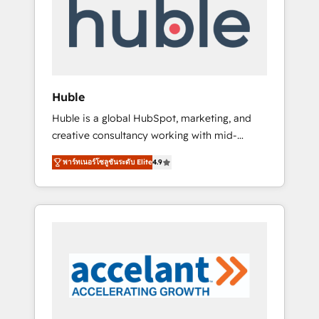
Custom Integrations Slash months from your
API Integration project... ⬅️ Click "Contact
Business" ⬅️ to access 150+ Kickstart
Integration templates that put HubSpot in
the center of your tech stack, syncing... 🛍️
Shopify or WooCommerce 💲 Stripe or
Huble
Paypal 💰 Sage or Netsuite 🤖 Google or
Huble is a global HubSpot, marketing, and
Microsoft ✍️ DocuSign or PandaDoc 🌐
creative consultancy working with mid-
Avalara or Quaderno HubSnacks holds the
market and enterprise businesses. We go
rare Advanced "Custom Integrations"
พาร์ทเนอร์โซลูชันระดับ Elite
4.9
beyond implementation, shaping the
Accreditation, securely sync data across... 🔄
strategy, processes, and teams that turn
any apps, in any direction. Stuck on your old
HubSpot into a genuine growth engine.
CRM..? Migrate | seamlessly off your old CRM
Named HubSpot's Global Partner of the Year
onto a clean new HubSpot portal with
in 2024, consistently ranked among their top
Advanced Website and CRM Migrations using
5 partners worldwide, and with over 15 years
our in-house "HubScrub" Tool.
in the ecosystem, Huble has built a track
record that speaks for itself. One company,
one operating model, delivering across