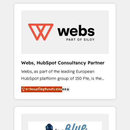
HubSpot challenges and improve user
to global brands
adoption, sales process and marketing
results. Services 📚 Onboarding your team to
HubSpot for the first time 🔧 Designing and
optimising your HubSpot set-up for better
results 🌐 Website design and build using
HubSpot 🔌 Integrating HubSpot with other
systems 🎓 Training your teams to be
HubSpot pros 📊 Lead generation services
Webs, HubSpot Consultancy Partner
using HubSpot Why us? - SIX HubSpot
Webs, as part of the leading European
Accreditations - awarded by HubSpot after a
HubSpot platform group of 150 Fte, is the
rigorous process for CRM, Solutions
trusted Elite HubSpot CRM Partner offering
Architecture, Onboarding , Data Migration,
พาร์ทเนอร์โซลูชันระดับ Elite
4.8
you a roadmap on maximizing EBITDA and
Custom Integration & Platform Enablement -
achieving Commercial Excellence. With our
Onboarded over 500 businesses to HubSpot
targeted processes, we strengthen your
-Top 1% of partners worldwide -In-house
digital transformation and minimize costs. As
team of 25+ experts Contact us today to help
HubSpot's Advanced Accredited CRM
you get more from your investment in
Implementation partner, we provide
HubSpot. www.bbdboom.com