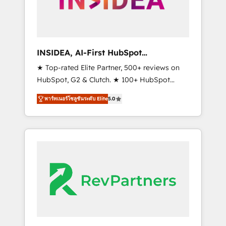
integrated marketing campaigns, & RevOps
frameworks that fuel long-term success We
connect the entire customer lifecycle through
seamless integrations, ensure long-term
INSIDEA, AI-First HubSpot
adoption with change-management
Onboarding & RevOps
★ Top-rated Elite Partner, 500+ reviews on
programs, and align marketing, sales, and
HubSpot, G2 & Clutch. ★ 100+ HubSpot
service to drive sustainable growth With 6
Certified Experts & Trainers across the team
key HubSpot accreditations and experience
พาร์ทเนอร์โซลูชันระดับ Elite
5.0
★ 1,500+ implementations across five
across hundreds of organizations in dozens
continents ★ AI-First, RevOps-led,
of industries, there’s a good chance one of
Onboarding obsessed ★ Company of the
our globally integrated teams has worked
Year 2024/25 INSIDEA helps growing
with clients just like you Let’s explore
companies turn HubSpot into a revenue
whether S2 is the partner you’ve been
engine. We onboard your team, migrate your
looking for...and get your next big initiative
data, and build AI-powered workflows that
moving!
drive adoption from week one, in your time
zone. What we do ➤ Onboarding: Live in
weeks, with workflows built around your
business, not a template. ➤ Migration: Move