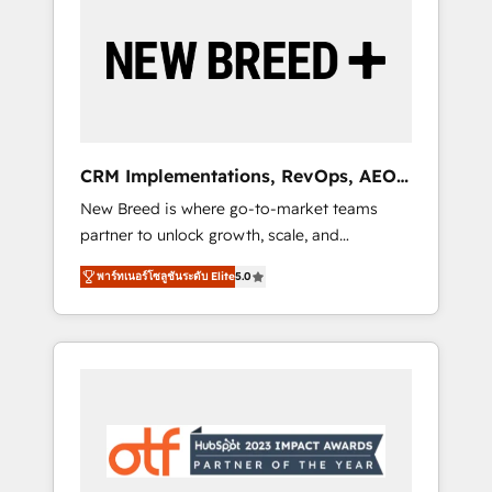
Implementation & Integration - Seamless
migrations and system integrations powered
by Globalia’s technical development team. -
19 HubSpot-certified trainers to drive
platform adoption. 📈 Revenue Generation -
Full-funnel marketing and high-performance
advertising via Point Success Media. - Expert
CRM Implementations, RevOps, AEO
deployment of Breeze AI and custom agents
+ Web, Demand Gen
New Breed is where go-to-market teams
to automate growth. 🏆 Elite Excellence - 8
partner to unlock growth, scale, and
platform accreditations and deep HIPAA-
transformation. We help companies activate
compliance expertise. - A team of 250+
พาร์ทเนอร์โซลูชันระดับ Elite
5.0
HubSpot’s AI-powered customer platform
experts dedicated to your resilient growth.
and operationalize HubSpot’s Loop
Marketing framework through expert-led
services, smart agents, and purpose-built
apps, tailored to your business. Together, we
unlock results, fast. ⚙️CRM & RevOps: Align all
Hubs to your buyer journey for clean data,
scalability, & reporting. 🎯Demand Gen &