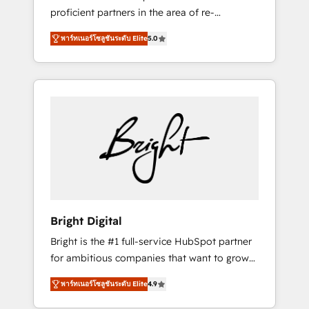
proficient partners in the area of re-
platforming, website design & development.
พาร์ทเนอร์โซลูชันระดับ Elite
5.0
We specialize in multi-hub implementations
for mid-market & enterprise companies. We
are woman-owned, powered by coffee, and
we ❤️ dogs. We produce award-winning work
for our clients. 🏆2023 Technical Expertise
Impact Award 🏆2022 Technical Expertise
Impact Award 🏆2022 Platform Migration
Excellence Impact Award 🏆2020 Elite
Solutions Partner 🏆2019 Integrations
HubSpot Impact Award 🏆2019 Marketing
Enablement HubSpot Impact Award 🏆2018
Bright Digital
Website Design HubSpot Impact Award 🏆
Bright is the #1 full-service HubSpot partner
2017 Website Design HubSpot Impact Award
for ambitious companies that want to grow
🏆2016 Growth-Driven Design Agency of the
smarter. From HubSpot onboarding, to
Year 🏆2016 Sales Enablement HubSpot
พาร์ทเนอร์โซลูชันระดับ Elite
4.9
training, from developing a new website to
Impact Award 🏆2015 Growth-Driven Design
lead generation and digital marketing; we do