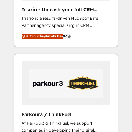
way for customers!" - Yamini Rangan, CEO of
Triario - Unleash your full CRM
HubSpot “Our experience with the team at
potential
Triario is a results-driven HubSpot Elite
Blue Frog has been nothing short of
Partner agency specializing in CRM
extraordinary. Their years of experience and
implementations & migrations, Revenue
quality of skilled staff has earned them a
พาร์ทเนอร์โซลูชันระดับ Elite
5.0
Operations, Custom Integrations, Custom AI
trusted reputation within the HubSpot
agents and AI-ready Website Design With
ecosystem as a reliable partner capable of
over 15 years of experience, we help
delivering remarkable experiences for our
companies bridge the gap between
most sophisticated clients.” - Brian Garvey,
marketing, sales, and customer success
VP, Solutions Partner Program, HubSpot.
through smart automation, data hygiene, and
tailored HubSpot solutions. Our clients
choose us because we blend the expertise of
a global consultancy with the care and agility
of a boutique firm. At Triario, we’re big
enough to deliver but small enough to listen.
Parkour3 / ThinkFuel
Our Services: HubSpot implementations &
At Parkour3 & ThinkFuel, we support
data migration Custom AI agents Revenue
companies in developing their digital
Operations API integrations AI-ready Website