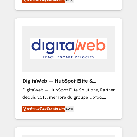
industries. With 150+ HubSpot-certified
experts, we deliver scalable solutions to
complex GTM and RevOps challenges. Our
Expertise 🔹 Onboarding & Implementation:
Accredited HubSpot Partner, ensuring
smooth setup tailored to your GTM motion.
🔹 Migrations: Move from other CRMs to
HubSpot without data loss or downtime. 🔹
RevOps Strategy: Align teams, processes, and
data to drive revenue efficiency. 🔹
Integrations: Connect HubSpot with your tech
DigitaWeb — HubSpot Elite &
stack for better adoption. 🔹 Custom
Intégrations ERP
DigitaWeb — HubSpot Elite Solutions, Partner
Solutions: Build tailored apps, workflows, and
depuis 2015, membre du groupe Uptoo.
configurations. We are SOC 2 Type II and ISO
Nous aidons les ETI et PME B2B à unifier
27001 certified, reinforcing our commitment
พาร์ทเนอร์โซลูชันระดับ Elite
5.0
Marketing, Ventes et Service sur HubSpot
to data security and compliance. At
grâce à la Revenue Architecture : alignement
OneMetric, we help revenue teams focus on
des équipes, pipeline prévisible, croissance
the OneMetric that matters most: revenue.
mesurable. 🔌 Intégrations complexes : ERP