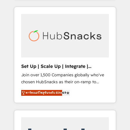
Agency of the Year 🏆2015 Became the 5th
it all (and with great results)! In short, our
Agency to reach Diamond 🏆2014 HubSpot
services include: - HubSpot consultancy:
COS Performance Award 🏆2014 HubSpot
onboarding, training, data migration -
COS Design Award 🏆2013 HubSpot
HubSpot development: websites, custom
Marketplace Provider of the Year 🏆2011
modules, integrations - Marketing & sales
Became a HubSpot Partner 📆Founded in
solutions: digital marketing, advertising,
1997
campaigns, content and design We connect
people, data and technology to improve
customer experiences. With our bright
Set Up | Scale Up | Integrate |
people, exciting ideas and can-do mentality,
HubSnacks FlexPlan
Join over 1,500 Companies globally who've
we ensure revenue growth on a daily basis.
chosen HubSnacks as their on-ramp to
So tell us your challenge; our passionate and
HubSpot since 2014 Simple pay-as-you-go
growth driven team of 100+ experts is ready
พาร์ทเนอร์โซลูชันระดับ Elite
4.9
plans that accelerate value... 1️⃣ Set Up |
for you! Driving digital growth |
Onboarding New or Check-fixing existing
www.brightdigital.com
HubSpot portals 2️⃣ Scale Up | 100% HubSpot
Task Execution... Global 24/7 ... All Experts 3️⃣
Integrate | your entire Tech Stack with