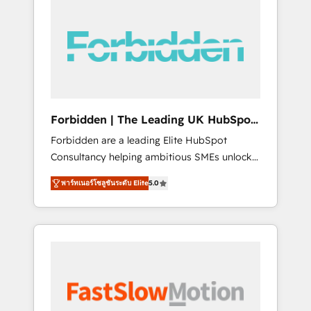
(Divalto, Sage X3, Cegid, Pennylane,
Dynamics..), VOIP (Aircall, Ringover, Modjo),
Shopify, Oneflow. 💻 Développements
custom : CRM UI Extensions (React),
Serverless Node.js, Custom Objects, thèmes
HubL, agents IA & Breeze AI. 🎯 Secteurs :
Industrie, Distribution B2B, SaaS, Services
Forbidden | The Leading UK HubSpot
B2B, Immobilier, Viticulture, Finance. 🚀 Nos
Consultancy
Forbidden are a leading Elite HubSpot
livrables : migration sécurisée,
Consultancy helping ambitious SMEs unlock
implémentation Marketing + Sales + Service
the full potential of HubSpot. Too many
Hub, synchronisation ERP ↔ HubSpot temps
พาร์ทเนอร์โซลูชันระดับ Elite
5.0
businesses invest in HubSpot but never see
réel, formation équipes. 🏆 +350 projets
the ROI they expected due to poor adoption,
livrés. Accrédités HubSpot CRM
messy data, and disconnected teams getting
Implementation, Data Migration & Custom
in the way. That’s where we come in. We
Integration. 📩 Parlons de votre projet →
partner with scaling businesses across the UK
digitaweb.com
to design, implement, and optimise HubSpot
so it actually drives revenue, not just reports
on it. Our services include: - Choosing the