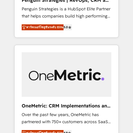
Penguin Strategies | RevOps, CRM and
Pas pour remplacer l'humain, mais pour
AI
Penguin Strategies is a HubSpot Elite Partner
l'augmenter. Chez Ideagency, nous
that helps companies build high performing
accompagnons cette transformation. D'abord
revenue operations across complex sales
les fondations : des données unifiées, des
พาร์ทเนอร์โซลูชันระดับ Elite
5.0
cycles, multi system environments and global
processus alignés. Ensuite l'augmentation :
SaaS or manufacturing teams. Trusted by
l'IA là où elle crée de la valeur. Et surtout :
leading enterprises and fast growing scale
l'humain qui reste au centre. Parce que la
ups including Sony, Rapyd, Fiverr, XM Cyber,
vraie performance vient de l'intérieur. Act
Bridgepointe Technologies, EMA Design
Inside. Stand Out.
Automation and Uptive. 📊 RevOps & data
architecture 🔗 CRM migrations & End to end
integrations 🤖 AI workflows & enrichment 📘
Team enablement & company-wide adoption
We create HubSpot environments that teams
use with confidence and that leadership can
OneMetric: CRM Implementations and
rely on for scalable revenue insights.
GTM engineering
Over the past few years, OneMetric has
partnered with 750+ customers across SaaS,
fintech, healthcare, real estate, and other
พาร์ทเนอร์โซลูชันระดับ Elite
4.9