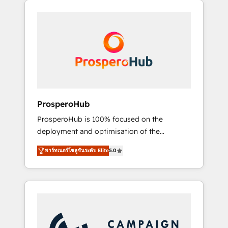
we are part of the most certified Canadian
integrando estrategia, tecnología y procesos
agencies, and we both hold Onboarding
comerciales para potenciar resultados reales.
Accreditations. Based in Canada (coast to
Nos caracterizamos por combinar excelencia
coast), our services are offered in both
técnica con una mirada estratégica a largo
English & French.
plazo.
ProsperoHub
ProsperoHub is 100% focused on the
deployment and optimisation of the
HubSpot CRM platform. Our highly
พาร์ทเนอร์โซลูชันระดับ Elite
5.0
experienced team of solutions experts will
ensure that you achieve maximum adoption
and ROI from your HubSpot investment. Use
our extensive HubSpot, sales, marketing,
service and integrations expertise to lead
your team on their HubSpot journey, design