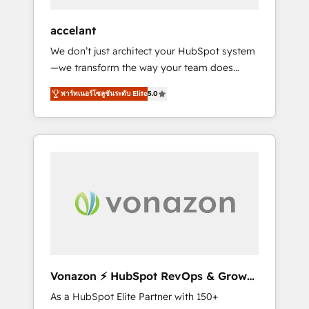
offices and consulting teams in the UK, USA,
Canada, Germany, France, Belgium,
accelant
Singapore, and South Africa. Certified
We don’t just architect your HubSpot system
compliant with ISO/IEC 27001:2022 and ISO
—we transform the way your team does
9001:2015 across all seven international
business. As an Elite HubSpot Solutions
offices and 175+ employees.
พาร์ทเนอร์โซลูชันระดับ Elite
5.0
Partner, we specialize in creating tailored,
end-to-end CRM solutions that accelerate
growth, improve operational efficiency, and
ensure faster time to value on HubSpot.
What sets us apart? Our people-centric
approach. From day one, our team takes the
time to deeply understand your unique
needs, crafting custom strategies that deliver
impactful results. Our mission is to empower
you to unlock HubSpot’s full potential—faster.
Through expert training, unmatched
Vonazon ⚡ HubSpot RevOps & Growth
responsiveness, and ongoing support, we
Strategy Experts
As a HubSpot Elite Partner with 150+
equip your team to adopt new systems with