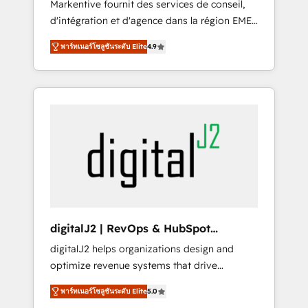
Markentive fournit des services de conseil,
recommendations to maximize conversions!
d'intégration et d'agence dans la région EMEA
OTF is an Elite Partner (top 1% of 6,500+
et North America. Avec plus de 115 experts en
Partners) and was named 2023 HubSpot
พาร์ทเนอร์โซลูชันระดับ Elite
4.9
marketing automation, Growth, Revops, CRM
Partner of the Year 💥 Trusted by 2,500+
et webdesign. Markentive is both a
companies to help them scale and close
consulting firm, a digital agency and an
more business, by using HubSpot (the right
integrator. With over 115 experts in marketing
way). ⭐️ Here's more info:
automation, growth, revops, CRM and
www.onthefuze.com/hubspot-admin Contact
webdesign (We focus on EMEA - USA
us to learn more!
customers).
digitalJ2 | RevOps & HubSpot
Implementations
digitalJ2 helps organizations design and
optimize revenue systems that drive
scalable, predictable growth. As a triple-
พาร์ทเนอร์โซลูชันระดับ Elite
5.0
accredited HubSpot Solutions Partner, we