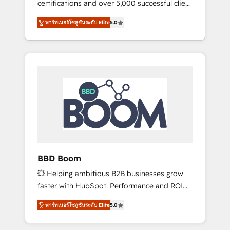
certifications and over 5,000 successful client
confidence and achieve a unified, data-
engagements, Vonazon turns marketing
driven approach to customer engagement.
พาร์ทเนอร์โซลูชันระดับ Elite
5.0
complexity into measurable, scalable growth.
From onboarding to enterprise-grade
campaigns, our in-house team builds scalable
strategies that drive long-term revenue. ⚙️
HubSpot Integration & Optimization •
Seamless CRM, CMS, and automation setup •
Complex platform migrations and data
cleanups • Custom APIs and third-party
integrations 📈 End-to-End Revenue
Acceleration • Lifecycle marketing and
pipeline growth programs • Sales enablement
BBD Boom
tools and CRM optimization • Retention
💥 Helping ambitious B2B businesses grow
strategies with customer journey mapping 🏅
faster with HubSpot. Performance and ROI
Elite-Level HubSpot Execution • 750+
focused. 💥 BBD Boom is the HubSpot
onboardings and 2,000+ implementations •
พาร์ทเนอร์โซลูชันระดับ Elite
5.0
partner that can help you to HubSpot Better.
Deep expertise across marketing, sales, and
We work with your teams to solve all your
service hubs • Built-in flexibility for startups