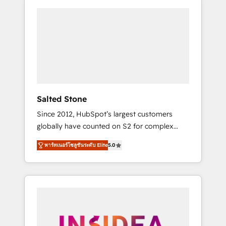
Salted Stone
Since 2012, HubSpot’s largest customers
globally have counted on S2 for complex
migrations, change management, systems
พาร์ทเนอร์โซลูชันระดับ Elite
5.0
integration, and creative solutions that
deliver measurable impact and transform
brand experiences As one of the few full-
service creative agencies in the HubSpot
ecosystem, we blend strategy, technology, &
award-winning design to build scalable,
globally regionalized HubSpot websites,