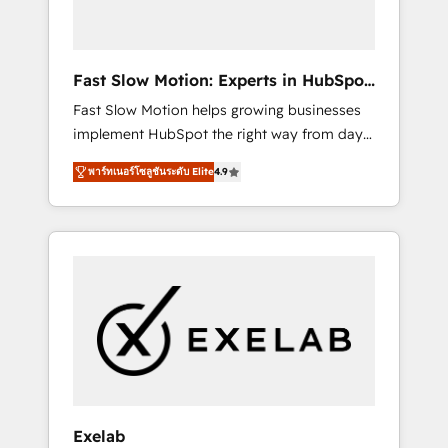
right HubSpot package for your business -
Full CRM, Marketing, and Sales Hub
implementations - Custom dashboards and
Fast Slow Motion: Experts in HubSpot
reporting - Workflow automation and data
& Salesforce
Fast Slow Motion helps growing businesses
clean-up - Sales enablement and team
implement HubSpot the right way from day
training - Ongoing optimisation and RevOps
one — with the flexibility to scale as
support Based in Leeds and London, we
พาร์ทเนอร์โซลูชันระดับ Elite
4.9
complexity increases. Highly certified in both
partner with SMEs across the UK who are
HubSpot and Salesforce, we bring deep
ready to turn HubSpot into the growth
experience in CRM implementation,
engine it’s meant to be.
integrations, and data migration across
modern business systems. Built to serve
growing mid-market and enterprise
organizations, our team combines strong
technical execution with real business
perspective. Many of our consultants have
scaled businesses themselves, giving us a
practical understanding of what owners and
Exelab
operators need as their systems, data, and