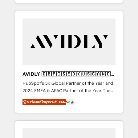
specialize in both strategic RevOps planning
and hands-on technical execution - building
the operational foundation companies need
to thrive. Industries we specialize in: -
Manufacturing - Healthcare - Financial
Services - Managed IT (MSP) - Franchises -
Professional Services - And more! How we
help: ✔️ Full HubSpot implementations and
portal optimization ✔️ Data migrations, CRM
architecture, and reporting foundations ✔️
AVIDLY 🇬🇧🇫🇮🇸🇪🇩🇰🇺🇸🇨🇦🇳🇴
Custom integrations and workflow
🇩🇪🇦🇺🇳🇿
HubSpot’s 5x Global Partner of the Year and
automation ✔️ User adoption programs,
2024 EMEA & APAC Partner of the Year. The
training, and enablement Through project-
world’s most experienced and fully
based engagements and ongoing RevOps
พาร์ทเนอร์โซลูชันระดับ Elite
5.0
accredited HubSpot Solutions Partner. 🚀
partnerships, we guide organizations through
With 2,750+ HubSpot projects delivered and
the revenue maturity model - delivering the
370+ specialists across EMEA, APAC and NAM,
right improvements at the right time so
we de-risk complex CRM programmes and
operations evolve strategically and
accelerate ROI across every HubSpot Hub. 🧭
sustainably as the business grows.