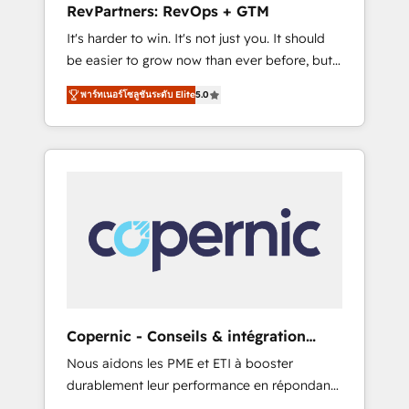
RevPartners: RevOps + GTM
from any legacy CRM. Zero downtime, full
It's harder to win. It's not just you. It should
data integrity. ➤ Implementation: Configure
be easier to grow now than ever before, but
HubSpot to run your revenue process. Sales,
it's not. So our focus is serving you, the
marketing, and service wired together. ➤ AI
พาร์ทเนอร์โซลูชันระดับ Elite
5.0
person responsible for the revenue number.
and Integrations: Layer Breeze AI, custom
We do that by bridging the gap where
agents, and APIs to remove manual work. ➤
agencies fail: combining GTM strategy with
Ongoing Management: Monthly tune-ups,
technical execution to solve the right
feature rollouts, adoption coaching. Buying
problem at the right time, with the right
HubSpot, switching to it, or reviving a stale
solution. We don’t just implement your CRM.
portal? We are built for the work.
We engineer revenue outcomes for the GTM
owner on HubSpot. We Build Different
Because We're Built Different: - Secure: Soc2
compliant 🛡️ - Onboarding: Implementations
starting from $1,5k - Clay: Elite Studio
Copernic - Conseils & intégration
Solutions Partner 🤝 - Global: 75+ RPers
HubSpot
Nous aidons les PME et ETI à booster
across five continents 🌐 - Scale: Largest
durablement leur performance en répondant
organically grown & fastest tiering Elite
aux vrais défis : • Intégration de HubSpot