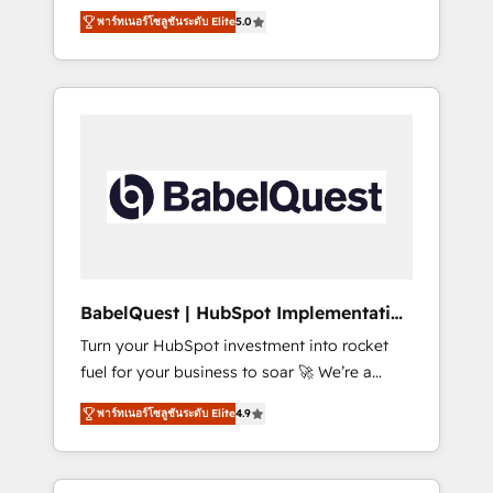
organise that complexity, so your team can
Award - Platform Migration Excellence
พาร์ทเนอร์โซลูชันระดับ Elite
5.0
put HubSpot to work... Welcome to our
HubSpot Impact Award - Platform Excellence
Profile! We help with: • CRM implementation,
40+ full-time HubSpot professionals. 100s of
reports, workflows, and team training • CRM
certifications and accreditations with
migration from Salesforce, Pipedrive,
HubSpot.
Dynamics and others • Technical projects
including custom API integrations • AI
governance for HubSpot-centred operations
A little about us: • Boutique 'Elite' team of 12 •
150+ clients across Sales Hub, Marketing
Hub, Service Hub, Data Hub and CMS •
ISO/IEC 27001:2022, ISO 9001:2015, and ISO
BabelQuest | HubSpot Implementation
42001:2023 certified - the AI management
& Consultancy
Turn your HubSpot investment into rocket
standard • GuardHub: our AI governance
fuel for your business to soar 🚀 We’re a
framework, built on ISO 42001 Ready for the
team of accredited HubSpot experts ready
next step? Click the 👈 '𝗖𝗼𝗻𝘁𝗮𝗰𝘁 𝗯𝘂𝘀𝗶𝗻𝗲𝘀𝘀'
พาร์ทเนอร์โซลูชันระดับ Elite
4.9
to help you. We can implement the platform
button to get in touch (𝘸𝘦'𝘳𝘦 𝘴𝘶𝘱𝘦𝘳
into complex business environments,
𝘳𝘦𝘴𝘱𝘰𝘯𝘴𝘪𝘷𝘦)
optimise what you've got and make sure you