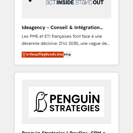
consulting team of any HubSpot partner and
expertise across operational strategy,
business-first process building, system
integration, custom development, and
Ideagency - Conseil & Intégration
extensibility. When you work with Aptitude 8,
HubSpot
Les PME et ETI françaises font face à une
you get a team – not an individual – with
décennie décisive. D'ici 2030, une vague de
embedded consulting, strategy,
consolidation va recomposer le marché.
development, and project management. We
พาร์ทเนอร์โซลูชันระดับ Elite
4.9
Seules survivront les entreprises qui auront
have 100% US-based, FTE team members.
réussi leur transformation. Le problème ?
We offer project-based and managed
58% des dirigeants savent que l'IA est vitale
services engagements that include new
pour leur survie. Mais 57% n'ont aucune
HubSpot implementations, migrations from
stratégie. Et 43% ne maîtrisent même pas
other platforms, systems integration,
leurs données. C'est le paradoxe français :
extensibility, custom development, and
conscience totale, action nulle. La solution
ongoing RevOps support.
s'appelle l'Entreprise Augmentée. Ce n'est pas
une entreprise qui utilise l'IA. C'est une
organisation qui a réussi la symbiose entre
l'expertise humaine et l'intelligence artificielle.