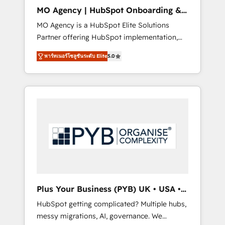
cleanup, and implementation. - Pre-built and
MO Agency | HubSpot Onboarding &
custom integrations across your full tech
Implementation
MO Agency is a HubSpot Elite Solutions
stack. - Custom object setup, CMS builds, and
Partner offering HubSpot implementation,
full-funnel automation. - Dashboards,
marketing automation, CRM and RevOps
lifecycle campaigns, and lead nurturing
พาร์ทเนอร์โซลูชันระดับ Elite
5.0
consulting, B2B SEO, paid media, content
sequences. - Cross-hub setup across
marketing, AEO and GEO (AI search
Marketing, Sales, Operations, and Service
optimisation), and HubSpot Content Hub
Hubs. - Ongoing optimization, managed
and WordPress development. We work with
support, and scalable retainers. Let’s make
enterprise and growth-led companies across
HubSpot your most powerful growth engine.
technology, professional services, financial
Built to convert, scale, and drive results.
services and industrial sectors. Offices in
Johannesburg, Cape Town, Dubai & London.
500+ HubSpot CRM implementations
delivered. AI visibility coverage across
ChatGPT, Claude, Perplexity, Gemini and
Plus Your Business (PYB) UK • USA •
Google AI Overviews. HubSpot Impact Award
Europe
HubSpot getting complicated? Multiple hubs,
- Customer First HubSpot Impact Award -
messy migrations, AI, governance. We
Integrations Innovation HubSpot Impact