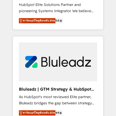
HubSpot Elite Solutions Partner and
processes evolve. Since 2014, we’ve
pioneering Systems Integrator. We believe
supported 1,400+ clients across a wide range
technology should serve business strategy,
of industries, including healthcare, software,
พาร์ทเนอร์โซลูชันระดับ Elite
5.0
not the other way around. Every engagement
B2B services, manufacturing, financial
begins with clear objectives, customer
services and more. Whether clients are new
journey mapping, and measurable KPIs. Only
to HubSpot or expanding into more
then we architect solutions. The question is
advanced use cases, we focus on delivering
never which features to activate, but which
clean, scalable, AI-ready systems that create
outcomes to deliver. -SYSTEM INTEGRATION-
long-term value and a consistently strong
Connectors, workflows, and data
client experience.
architectures that make HubSpot the
operational hub, integrated with SAP,
Microsoft Dynamics, custom ERPs, and any
enterprise platform. Proprietary apps extend
Bluleadz | GTM Strategy & HubSpot
HubSpot beyond standard configurations. -
Implementation
As HubSpot's most reviewed Elite partner,
AI-FIRST- AI across customer-facing
Bluleadz bridges the gap between strategy
operations to accelerate decisions,
and execution. We don't just "set up tools" —
streamline processes, and unlock efficiency
พาร์ทเนอร์โซลูชันระดับ Elite
4.9
we install the GTM Operating System (GTM