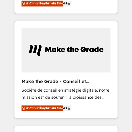
HubSpot Partner 🪴 - CRM: More Sales Hub
พาร์ทเนอร์โซลูชันระดับ Elite
4.9
avec d’autres outils (ERP, téléphonie, etc.) •
implementations than any other Partner 💻 -
Alignement des équipes grâce à un outil et
Salesforce: We convert SFDC addicts to
des données partagées • Amélioration de la
HubSpot evangelists 🧡 Don't pick a
collecte et de l’analyse des données pour des
marketing or technical agency for a GTM
décisions éclairées • Optimisation de
engineer’s job. The choice is yours. Start
l’efficacité et de la productivité des équipes
winning.
Notre équipe de 30 consultants certifiés
HubSpot aborde chaque projet avec un
engagement total, alignant processus métiers
et technologie, et guidant vos équipes à
travers le changement, tout en centrant vos
Make the Grade - Conseil et
objectifs d’entreprise. Grâce à une
intégrateur HubSpot
Société de conseil en stratégie digitale, notre
méthodologie éprouvée auprès de plus de
mission est de soutenir la croissance des
400 clients, nous comprenons rapidement
entreprises B2B à travers l’acquisition de
vos enjeux et intégrons parfaitement
พาร์ทเนอร์โซลูชันระดับ Elite
4.9
nouveaux clients, l'intégration CRM et le
HubSpot dans votre organisation. Pour toute
développement des revenus auprès de vos
question technique ou besoin de
comptes existants. En France et à
structuration de votre projet HubSpot,