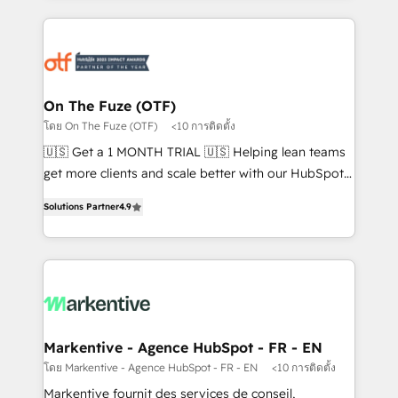
services, smart agents, and purpose-built apps,
tailored to your business. Together, we unlock
results, fast. ⚙️CRM & RevOps: Align all Hubs to your
buyer journey for clean data, scalability, & reporting.
🎯Demand Gen & ABM: Drive pipeline with inbound,
On The Fuze (OTF)
ABM, AEO, SEO, & paid media. 👩‍💻Web Design:
โดย On The Fuze (OTF)
<10 การติดตั้ง
Build high-performing websites with UX, messaging,
🇺🇸 Get a 1 MONTH TRIAL 🇺🇸 Helping lean teams
& conversion strategy that drive results. 🤖AI
get more clients and scale better with our HubSpot
Strategy: Activate Breeze Agents, configure HubSpot
Consulting & 'Done For You' Services. 🚀 Who We
AI, & maximize AEO with tailored AI services. 🧩
Solutions Partner
4.9
Work With 🚀 We help lean, growing companies: -
Integrations: Extend HubSpot with custom
Win more business - Reduce no-shows - Improve
integrations, hosting, & maintenance.
lead & deal conversion rates - Scale with less
headcount ...by using HubSpot's full capabilities. 🤓
What do you get? 🤓 Our client's are too busy to
learn the ins-and-outs of HubSpot. We give you a
Personal Consultant + Tech Team to handle the
Markentive - Agence HubSpot - FR - EN
heavy lifting of mapping out AND building your ideal
โดย Markentive - Agence HubSpot - FR - EN
<10 การติดตั้ง
system. + Get best practices and 'don't know what
Markentive fournit des services de conseil,