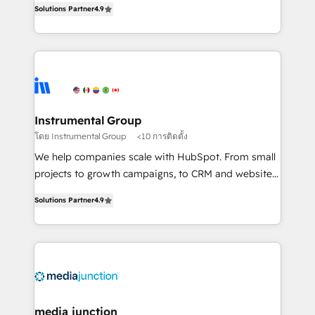
Solutions Partner
4.9
growing tech-enabler & facilitator, MakeWebBetter,
hands you the blend of HubSpot expertise &
eminent solutions & integrations. Trust us to
streamline your HubSpot experience. 🚀HubSpot
Elite Partners with 10+ years of HubSpot experience
🤝HubSpot Premier Integration partner 🤝Google
Premier Partner 2023 🌟5 HubSpot Accreditations 🌟
Instrumental Group
Won HubSpot Theme Challenge 2021 🌟INBOUND’19
โดย Instrumental Group
<10 การติดตั้ง
HubSpot Rising Star Why us? Harnessing the full
We help companies scale with HubSpot. From small
potential of the powerful HubSpot CRM. ✔️A team of
projects to growth campaigns, to CRM and websites.
HubSpot experts backed by over 10+ years of
Hire an agency that's experienced in every inch of
HubSpot experience ✔️Flexible pricing models —
Solutions Partner
4.9
HubSpot and willing to work hand-in-hand with your
Hourly-fee (assigned one Dedicated HubSpot
team to simplify the complex and build a better
Admin); Monthly-fee (HubSpot Admin + Project
experience for your team and customers.
Manager); and Fixed Project Cost (as per
requirement). ✔️Helped over 25,000+ customers so
far with our HubSpot solutions. ✔️Bespoke apps &
on-demand bundle services. Connect with us today!
media junction