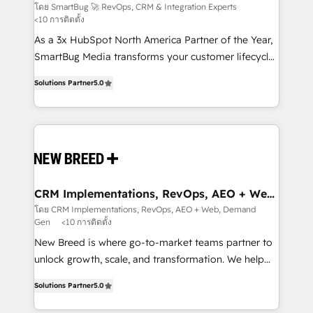
Experts
across all Hubs, validated by our 7 HubSpot
โดย SmartBug 🚀 RevOps, CRM & Integration Experts
<10 การติดตั้ง
Accreditations. AI-Powered RevOps: Breeze AI,
custom AI agents, and high-integrity migrations for
As a 3x HubSpot North America Partner of the Year,
total reporting clarity. Security & Compliance: SOC 2
SmartBug Media transforms your customer lifecycle
Type I and HIPAA attested for enterprise-grade data
into a revenue engine. Our unified ecosystem
Solutions Partner
5.0
security. 🏆 Why Bluleadz? GTM OS Partner | 16+
includes specialized divisions Globalia (AI &
Years Experience | 1,000+ Five-Star Reviews
Software) and Point Success Media (Paid Media),
making this the official home for all three brands. 🔄
Implementation & Integration - Seamless migrations
and system integrations powered by Globalia’s
technical development team. - 19 HubSpot-certified
trainers to drive platform adoption. 📈 Revenue
CRM Implementations, RevOps, AEO + Web,
Demand Gen
Generation - Full-funnel marketing and high-
โดย CRM Implementations, RevOps, AEO + Web, Demand
Gen
<10 การติดตั้ง
performance advertising via Point Success Media. -
Expert deployment of Breeze AI and custom agents
New Breed is where go-to-market teams partner to
to automate growth. 🏆 Elite Excellence - 8 platform
unlock growth, scale, and transformation. We help
accreditations and deep HIPAA-compliance
companies activate HubSpot’s AI-powered
Solutions Partner
5.0
expertise. - A team of 250+ experts dedicated to
customer platform and operationalize HubSpot’s
your resilient growth.
Loop Marketing framework through expert-led