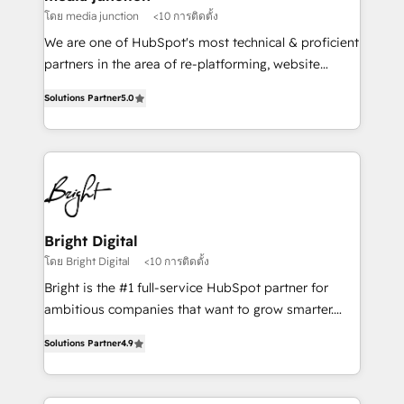
โดย media junction
<10 การติดตั้ง
We are one of HubSpot's most technical & proficient
partners in the area of re-platforming, website
design & development. We specialize in multi-hub
Solutions Partner
5.0
implementations for mid-market & enterprise
companies. We are woman-owned, powered by
coffee, and we ❤️ dogs. We produce award-winning
work for our clients. 🏆2023 Technical Expertise
Impact Award 🏆2022 Technical Expertise Impact
Award 🏆2022 Platform Migration Excellence Impact
Award 🏆2020 Elite Solutions Partner 🏆2019
Bright Digital
Integrations HubSpot Impact Award 🏆2019
โดย Bright Digital
<10 การติดตั้ง
Marketing Enablement HubSpot Impact Award 🏆
Bright is the #1 full-service HubSpot partner for
2018 Website Design HubSpot Impact Award 🏆2017
ambitious companies that want to grow smarter.
Website Design HubSpot Impact Award 🏆2016
From HubSpot onboarding, to training, from
Growth-Driven Design Agency of the Year 🏆2016
Solutions Partner
4.9
developing a new website to lead generation and
Sales Enablement HubSpot Impact Award 🏆2015
digital marketing; we do it all (and with great
Growth-Driven Design Agency of the Year 🏆2015
results)! In short, our services include: - HubSpot