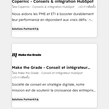
Different Because We're Built Different: - Secure:
Copernic - Conseils & intégration HubSpot
Soc2 compliant 🛡️ - Onboarding: Implementations
โดย Copernic - Conseils & intégration HubSpot
<10 การติดตั้ง
starting from $1,5k - Clay: Elite Studio Solutions
Nous aidons les PME et ETI à booster durablement
Partner 🤝 - Global: 75+ RPers across five continents
leur performance en répondant aux vrais défis : •
🌐 - Scale: Largest organically grown & fastest tiering
Intégration de HubSpot avec d’autres outils (ERP,
Elite HubSpot Partner 🪴 - CRM: More Sales Hub
Solutions Partner
4.9
téléphonie, etc.) • Alignement des équipes grâce à un
implementations than any other Partner 💻 -
outil et des données partagées • Amélioration de la
Salesforce: We convert SFDC addicts to HubSpot
collecte et de l’analyse des données pour des
evangelists 🧡 Don't pick a marketing or technical
décisions éclairées • Optimisation de l’efficacité et
agency for a GTM engineer’s job. The choice is
de la productivité des équipes Notre équipe de 30
yours. Start winning.
consultants certifiés HubSpot aborde chaque projet
avec un engagement total, alignant processus
Make the Grade - Conseil et intégrateur
HubSpot
métiers et technologie, et guidant vos équipes à
โดย Make the Grade - Conseil et intégrateur HubSpot
<10 การติดตั้ง
travers le changement, tout en centrant vos objectifs
d’entreprise. Grâce à une méthodologie éprouvée
Société de conseil en stratégie digitale, notre
auprès de plus de 400 clients, nous comprenons
mission est de soutenir la croissance des entreprises
rapidement vos enjeux et intégrons parfaitement
B2B à travers l’acquisition de nouveaux clients,
Solutions Partner
4.9
HubSpot dans votre organisation. Pour toute
l'intégration CRM et le développement des revenus
question technique ou besoin de structuration de
auprès de vos comptes existants. En France et à