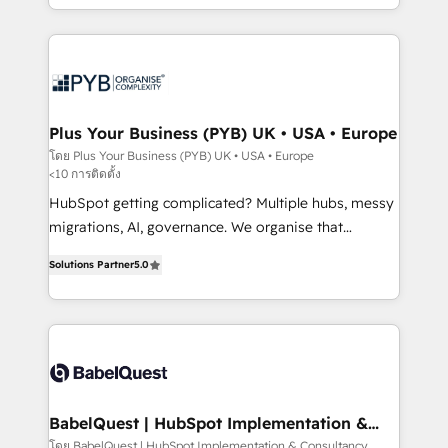
Marketing, Sales, Operations, and Service Hubs. -
search optimisation), and HubSpot Content Hub and
Ongoing optimization, managed support, and
WordPress development. We work with enterprise
scalable retainers. Let’s make HubSpot your most
and growth-led companies across technology,
powerful growth engine. Built to convert, scale, and
professional services, financial services and
drive results.
industrial sectors. Offices in Johannesburg, Cape
Town, Dubai & London. 500+ HubSpot CRM
Plus Your Business (PYB) UK • USA • Europe
implementations delivered. AI visibility coverage
โดย Plus Your Business (PYB) UK • USA • Europe
<10 การติดตั้ง
across ChatGPT, Claude, Perplexity, Gemini and
Google AI Overviews. HubSpot Impact Award -
HubSpot getting complicated? Multiple hubs, messy
Customer First HubSpot Impact Award - Integrations
migrations, AI, governance. We organise that
Innovation HubSpot Impact Award - Platform
complexity, so your team can put HubSpot to work...
Solutions Partner
5.0
Migration Excellence HubSpot Impact Award -
Welcome to our Profile! We help with: • CRM
Platform Excellence 40+ full-time HubSpot
implementation, reports, workflows, and team
professionals. 100s of certifications and
training • CRM migration from Salesforce, Pipedrive,
accreditations with HubSpot.
Dynamics and others • Technical projects including
custom API integrations • AI governance for
HubSpot-centred operations A little about us: •
Boutique 'Elite' team of 12 • 150+ clients across Sales
BabelQuest | HubSpot Implementation &
Consultancy
Hub, Marketing Hub, Service Hub, Data Hub and
โดย BabelQuest | HubSpot Implementation & Consultancy