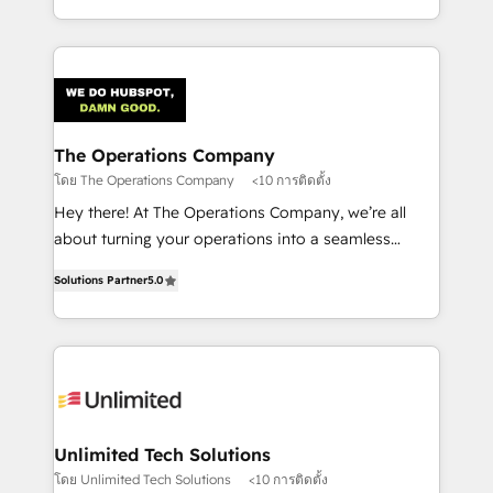
the UK, we support global companies in building
smarter marketing, sales, and customer success
strategies. As the only HubSpot Elite Partner in
Iberia (Spain & Portugal), we combine human insight
with intelligent automation to drive sustainable
growth. Our multidisciplinary team designs solutions
The Operations Company
that simplify complexity, boost performance, and
โดย The Operations Company
<10 การติดตั้ง
turn innovation into real impact. 🌍 Highlights •
Hey there! At The Operations Company, we’re all
HubSpot Partner since 2012 • 2022 EMEA Impact
about turning your operations into a seamless
Award: Best Integration • 150+ successful HubSpot
experience that powers real results. We specialize in
projects • Clients in 30+ industries • Proprietary
Solutions Partner
5.0
transforming complex systems into efficient,
technology for integrations • Multilingual team:
scalable solutions that work across your entire
English, Spanish, Portuguese & Italian 👉 Grow
organization. We’re a unique blend of deep HubSpot
smarter with AI and HubSpot.
expertise, strategic thinking, and hands-on
operational know-how. We know that no two
businesses are alike, so we don’t do cookie-cutter
solutions. Instead, we dive in to understand your
Unlimited Tech Solutions
needs, goals, and challenges to deliver solutions that
โดย Unlimited Tech Solutions
<10 การติดตั้ง