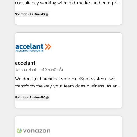
Netsuite 🤖 Google or Microsoft ✍️ DocuSign or
consultancy working with mid-market and enterprise
PandaDoc 🌐 Avalara or Quaderno HubSnacks holds
businesses. We go beyond implementation, shaping
the rare Advanced "Custom Integrations"
Solutions Partner
4.9
the strategy, processes, and teams that turn
Accreditation, securely sync data across... 🔄 any
HubSpot into a genuine growth engine. Named
apps, in any direction. Stuck on your old CRM..?
HubSpot's Global Partner of the Year in 2024,
Migrate | seamlessly off your old CRM onto a clean
consistently ranked among their top 5 partners
new HubSpot portal with Advanced Website and
worldwide, and with over 15 years in the ecosystem,
CRM Migrations using our in-house "HubScrub" Tool.
Huble has built a track record that speaks for itself.
One company, one operating model, delivering
accelant
across offices and consulting teams in the UK, USA,
โดย accelant
<10 การติดตั้ง
Canada, Germany, France, Belgium, Singapore, and
We don’t just architect your HubSpot system—we
South Africa. Certified compliant with ISO/IEC
transform the way your team does business. As an
27001:2022 and ISO 9001:2015 across all seven
Elite HubSpot Solutions Partner, we specialize in
international offices and 175+ employees.
Solutions Partner
5.0
creating tailored, end-to-end CRM solutions that
accelerate growth, improve operational efficiency,
and ensure faster time to value on HubSpot. What
sets us apart? Our people-centric approach. From
day one, our team takes the time to deeply