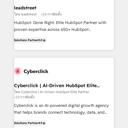
management, and speed up deal closures. With 500+
leadstreet
projects completed, our Agile approach ensures your
โดย leadstreet
<10 การติดตั้ง
HubSpot CRM drives measurable results. Our
HubSpot. Done Right. Elite HubSpot Partner with
RevOps services align your sales, marketing, and
proven expertise across 650+ HubSpot
customer success teams for peak performance. We
implementations. With 12+ years of HubSpot
optimize the revenue lifecycle—lead generation to
Solutions Partner
5.0
experience, we help you use the HubSpot platform
retention—by refining processes and eliminating
to its fullest capacity, improve your current HubSpot
inefficiencies. Using HubSpot tools and data-driven
website, or build your new one.
strategies, we create scalable solutions that
maximize profitability and adapt to your goals.
Cyberclick | AI-Driven HubSpot Elite
Partner
โดย Cyberclick | AI-Driven HubSpot Elite Partner
<10 การติดตั้ง
Cyberclick is an AI-powered digital growth agency
that helps brands connect technology, data, and
creativity to achieve measurable results. Founded in
Solutions Partner
4.9
Barcelona and operating across Spain, LATAM, and