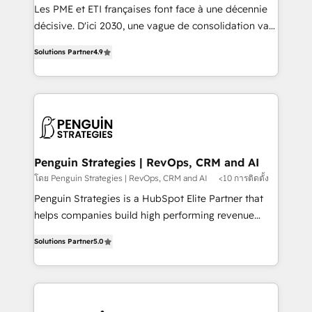
custom development, and extensibility. When you
Les PME et ETI françaises font face à une décennie
work with Aptitude 8, you get a team – not an
décisive. D'ici 2030, une vague de consolidation va
individual – with embedded consulting, strategy,
recomposer le marché. Seules survivront les
development, and project management. We have
Solutions Partner
4.9
entreprises qui auront réussi leur transformation. Le
100% US-based, FTE team members. We offer
problème ? 58% des dirigeants savent que l'IA est
project-based and managed services engagements
vitale pour leur survie. Mais 57% n'ont aucune
that include new HubSpot implementations,
stratégie. Et 43% ne maîtrisent même pas leurs
migrations from other platforms, systems
données. C'est le paradoxe français : conscience
integration, extensibility, custom development, and
totale, action nulle. La solution s'appelle l'Entreprise
ongoing RevOps support.
Augmentée. Ce n'est pas une entreprise qui utilise
Penguin Strategies | RevOps, CRM and AI
l'IA. C'est une organisation qui a réussi la symbiose
โดย Penguin Strategies | RevOps, CRM and AI
<10 การติดตั้ง
entre l'expertise humaine et l'intelligence artificielle.
Penguin Strategies is a HubSpot Elite Partner that
Pas pour remplacer l'humain, mais pour l'augmenter.
helps companies build high performing revenue
Chez Ideagency, nous accompagnons cette
operations across complex sales cycles, multi
transformation. D'abord les fondations : des
Solutions Partner
5.0
system environments and global SaaS or
données unifiées, des processus alignés. Ensuite
manufacturing teams. Trusted by leading enterprises
l'augmentation : l'IA là où elle crée de la valeur. Et
and fast growing scale ups including Sony, Rapyd,
surtout : l'humain qui reste au centre. Parce que la
Fiverr, XM Cyber, Bridgepointe Technologies, EMA
vraie performance vient de l'intérieur. Act Inside.