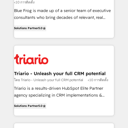
<10 การติดตั้ง
B2B sectors such as manufacturing, SaaS and
business services. We prepare a customized
Blue Frog is made up of a senior team of executive
business case that demonstrates the value and
consultants who bring decades of relevant, real
impact of your digital transformation, including a
world experience to our client engagements. "Blue
Solutions Partner
5.0
detailed financial rationale with a focus on ROI and
Frog is a top, trusted partner in HubSpot's
TCO. As a trusted extension of your team, we
ecosystem for a reason. Their team brings over a
believe in the power of partnership. Together, we
decade of experience to the table, along with deep
embark on a transformational journey that sets your
knowledge of the HubSpot platform and strategies
business up for long-term success. Unlock your
for driving growth. They are committed to helping
business. If not now, when?
our customers grow and finding solutions that fit
their unique business needs. We are thrilled to have
Triario - Unleash your full CRM potential
Blue Frog in the HubSpot ecosystem leading the
โดย Triario - Unleash your full CRM potential
<10 การติดตั้ง
way for customers!" - Yamini Rangan, CEO of
Triario is a results-driven HubSpot Elite Partner
HubSpot “Our experience with the team at Blue Frog
agency specializing in CRM implementations &
has been nothing short of extraordinary. Their years
migrations, Revenue Operations, Custom
of experience and quality of skilled staff has earned
Solutions Partner
5.0
Integrations, Custom AI agents and AI-ready Website
them a trusted reputation within the HubSpot
Design With over 15 years of experience, we help
ecosystem as a reliable partner capable of delivering
companies bridge the gap between marketing, sales,
remarkable experiences for our most sophisticated