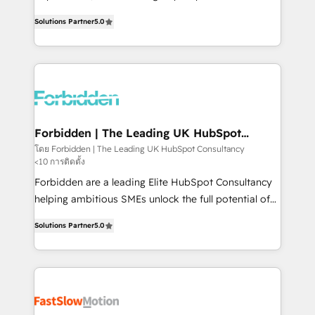
SOC 2 Type II and ISO 27001 certified, reinforcing
aidons les ETI et PME B2B à unifier Marketing,
Solutions Partner
5.0
our commitment to data security and compliance. At
Ventes et Service sur HubSpot grâce à la Revenue
OneMetric, we help revenue teams focus on the
Architecture : alignement des équipes, pipeline
OneMetric that matters most: revenue.
prévisible, croissance mesurable. 🔌 Intégrations
complexes : ERP (Divalto, Sage X3, Cegid, Pennylane,
Dynamics..), VOIP (Aircall, Ringover, Modjo), Shopify,
Oneflow. 💻 Développements custom : CRM UI
Extensions (React), Serverless Node.js, Custom
Forbidden | The Leading UK HubSpot
Consultancy
Objects, thèmes HubL, agents IA & Breeze AI. 🎯
โดย Forbidden | The Leading UK HubSpot Consultancy
<10 การติดตั้ง
Secteurs : Industrie, Distribution B2B, SaaS, Services
B2B, Immobilier, Viticulture, Finance. 🚀 Nos livrables
Forbidden are a leading Elite HubSpot Consultancy
: migration sécurisée, implémentation Marketing +
helping ambitious SMEs unlock the full potential of
Sales + Service Hub, synchronisation ERP ↔
HubSpot. Too many businesses invest in HubSpot
Solutions Partner
5.0
HubSpot temps réel, formation équipes. 🏆 +350
but never see the ROI they expected due to poor
projets livrés. Accrédités HubSpot CRM
adoption, messy data, and disconnected teams
Implementation, Data Migration & Custom
getting in the way. That’s where we come in. We
Integration. 📩 Parlons de votre projet →
partner with scaling businesses across the UK to
digitaweb.com
design, implement, and optimise HubSpot so it