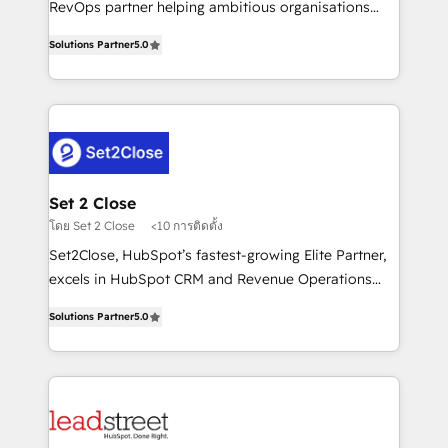
RevOps partner helping ambitious organisations
implementados en LATAM, Marcas como Hyatt,
grow with clarity, confidence, and intelligence.
Hospital ABC, Hogares Unión, Yves Rocher,
Solutions Partner
5.0
Operating across the UK, Netherlands, Ireland, and
MacStore, Café Britt, Bella Piel, confiaron en
Canada, we’ve delivered thousands of successful
nosotros para impulsar la eficiencia de sus procesos
HubSpot projects for mid-market and enterprise
en HubSpot. No necesitas tener todas las
clients worldwide, with over 10 years experience. We
respuestas para empezar. Te ayudamos a identificar
combine HubSpot, data, and AI to design connected
el primer caso de uso que más impacto te dará.
go-to-market systems that align people, process,
Solo continúas si ves valor real en los primeros 14
and technology for predictable, scalable revenue
Set 2 Close
días.
growth. Our expertise spans RevOps, CRM and data
โดย Set 2 Close
<10 การติดตั้ง
architecture, AI enablement, and strategic marketing,
Set2Close, HubSpot’s fastest-growing Elite Partner,
delivered through our proprietary FLAIR framework
excels in HubSpot CRM and Revenue Operations
for responsible AI adoption. As a HubSpot Elite
(RevOps) services to boost B2B sales and growth.
Partner and ISO 27001:2022 certified consultancy,
Solutions Partner
5.0
As a top HubSpot Elite Partner, we specialize in
we blend strategy, creativity, and technology to help
custom HubSpot CRM solutions. Our experts design,
organisations scale smarter and grow stronger.
implement, and optimize systems to enhance user
experience, functionality, and adoption across sales,
marketing, and service teams. From setup to
refinement, we streamline workflows, improve lead