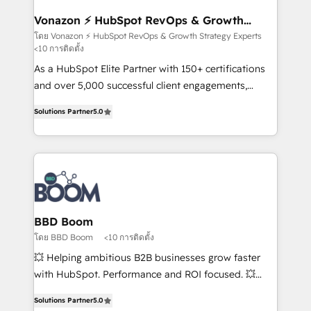
understand your unique needs, crafting custom
strategies that deliver impactful results. Our mission
Vonazon ⚡ HubSpot RevOps & Growth
Strategy Experts
is to empower you to unlock HubSpot’s full potential
โดย Vonazon ⚡ HubSpot RevOps & Growth Strategy Experts
<10 การติดตั้ง
—faster. Through expert training, unmatched
responsiveness, and ongoing support, we equip
As a HubSpot Elite Partner with 150+ certifications
your team to adopt new systems with confidence
and over 5,000 successful client engagements,
and achieve a unified, data-driven approach to
Vonazon turns marketing complexity into
Solutions Partner
5.0
customer engagement.
measurable, scalable growth. From onboarding to
enterprise-grade campaigns, our in-house team
builds scalable strategies that drive long-term
revenue. ⚙️ HubSpot Integration & Optimization •
Seamless CRM, CMS, and automation setup •
Complex platform migrations and data cleanups •
Custom APIs and third-party integrations 📈 End-to-
BBD Boom
End Revenue Acceleration • Lifecycle marketing and
โดย BBD Boom
<10 การติดตั้ง
pipeline growth programs • Sales enablement tools
💥 Helping ambitious B2B businesses grow faster
and CRM optimization • Retention strategies with
with HubSpot. Performance and ROI focused. 💥
customer journey mapping 🏅 Elite-Level HubSpot
BBD Boom is the HubSpot partner that can help you
Execution • 750+ onboardings and 2,000+
Solutions Partner
5.0
to HubSpot Better. We work with your teams to