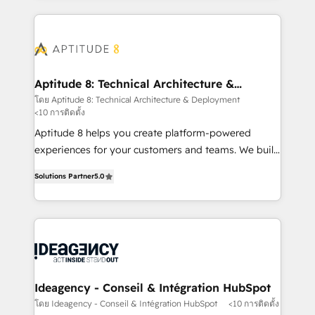
votre projet HubSpot, contactez notre équipe pour
l'international, nous travaillons avec des ETI
un échange dédié.
ambitieuses, des grands groupes voulant aller au-
delà d’une simple transformation digitale et des
startups florissantes. Nos 3 grandes expertises sont :
➤ L’intégration de CRM et de méthodologie RevOps
Aptitude 8: Technical Architecture &
Deployment
pour aligner les équipes marketing, commerciales et
โดย Aptitude 8: Technical Architecture & Deployment
<10 การติดตั้ง
support client (data migration, synchronisation API,
audit et maintenance) ➤ La création de sites internet
Aptitude 8 helps you create platform-powered
de conversion qui transforment les visiteurs en
experiences for your customers and teams. We build
opportunités d'affaires ➤ La mise en place de
multi-hub solutions and orchestrate operations
Solutions Partner
5.0
stratégies d'acquisition marketing (SEO, SEA,
across your entire tech stack. Aptitude 8 is trusted
inbound, automatisation marketing, ABM, IA,
by top brands such as Lenovo, Bluetooth,
emailing) Informations clés : - 10 ans d'expérience -
International Sports Sciences Association, SXSW,
100+ intégrations CRM HubSpot réussies - 40
Notion, Soundcloud, American Nurses Association,
experts conseil - 150 certifications HubSpot
Randstad, Uber Freight, and HubSpot itself. We have
cumulées
the largest technical consulting team of any HubSpot
partner and expertise across operational strategy,
Ideagency - Conseil & Intégration HubSpot
business-first process building, system integration,
โดย Ideagency - Conseil & Intégration HubSpot
<10 การติดตั้ง