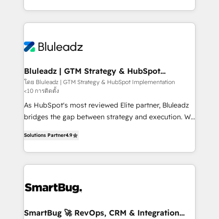
B2B services, manufacturing, financial services and
customer journey mapping, and measurable KPIs.
more. Whether clients are new to HubSpot or
Only then we architect solutions. The question is
expanding into more advanced use cases, we focus
never which features to activate, but which
on delivering clean, scalable, AI-ready systems that
outcomes to deliver. -SYSTEM INTEGRATION-
create long-term value and a consistently strong
Connectors, workflows, and data architectures that
client experience.
make HubSpot the operational hub, integrated with
Bluleadz | GTM Strategy & HubSpot
Implementation
SAP, Microsoft Dynamics, custom ERPs, and any
โดย Bluleadz | GTM Strategy & HubSpot Implementation
<10 การติดตั้ง
enterprise platform. Proprietary apps extend
HubSpot beyond standard configurations. -AI-
As HubSpot's most reviewed Elite partner, Bluleadz
FIRST- AI across customer-facing operations to
bridges the gap between strategy and execution. We
accelerate decisions, streamline processes, and
don't just "set up tools" — we install the GTM
Solutions Partner
4.9
unlock efficiency at scale. From predictive
Operating System (GTM OS) to align your leadership
intelligence to conversational AI, we turn data into
and engineer a portal that drives predictable
action and automation into competitive advantage.
revenue velocity. 🚀 GTM Strategy & Alignment
✦ 150+ implementations ✦ 100+ certifications ✦ 7
Workshops & Sprints: Identify "Valleys of Death"
accreditations
stalling growth. Fix your ICP, Math, and Story to stop
"accelerating a mess." ⚙️ Elite Engineering & AI
Scalable Architecture: Zero-technical-debt setup
SmartBug 🚀 RevOps, CRM & Integration