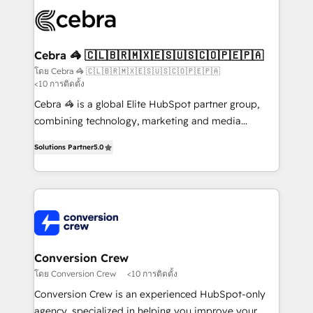
✨ 100,000+ hours in HubSpot projects, 75+ full Hub
implementations, and 5,000+ pages ✨ CS: Clients
generating 7-digit MRR from inbound campaigns ✨
CS: 245% organic growth & +751% new visitors for a
Cebra 🦓 🇨🇱🇧🇷🇲🇽🇪🇸🇺🇸🇨🇴🇵🇪🇵🇦
full-funnel HubSpot project ✨ CS: 415% conversion
โดย Cebra 🦓 🇨🇱🇧🇷🇲🇽🇪🇸🇺🇸🇨🇴🇵🇪🇵🇦
<10 การติดตั้ง
boost with a new HubSpot site Recognized leaders:
🏆 HubSpot Platform Migration Impact Award 🏆
Cebra 🦓 is a global Elite HubSpot partner group,
Clutch HubSpot Global Leader 🏆 Finalist: HubSpot
combining technology, marketing and media
Inbound Campaign of the Year 🏆 Gold AVA Digital
expertise across Latin America and Southern
Solutions Partner
5.0
Award for Best Website 🌟 Accreditations: CRM
Europe, with teams across 7 countries. Born in Chile,
Implementation, HubSpot Content Experience, CRM
we combine local insight with international reach to
Data Migration & Custom Integration
help businesses grow through technology, creativity,
AI and strategy. For over 12 years, we’ve delivered
500+ HubSpot implementations, building end-to-
end solutions that integrate CRM, AI automation,
inbound and loop marketing, content, and digital
Conversion Crew
creativity. Our multicultural team works in Spanish,
โดย Conversion Crew
<10 การติดตั้ง
Portuguese, and English to design scalable strategies
Conversion Crew is an experienced HubSpot-only
that drive measurable growth. 🌎 Highlights: • 10+
agency, specialized in helping you improve your