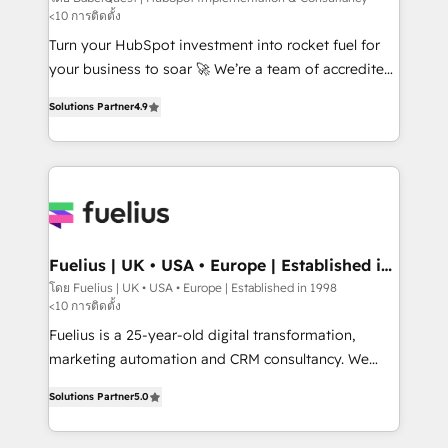
<10 การติดตั้ง
CMS • ISO/IEC 27001:2022, ISO 9001:2015, and ISO
42001:2023 certified - the AI management standard •
Turn your HubSpot investment into rocket fuel for
GuardHub: our AI governance framework, built on
your business to soar 🚀 We’re a team of accredited
ISO 42001 Ready for the next step? Click the 👈
HubSpot experts ready to help you. We can
Solutions Partner
4.9
'𝗖𝗼𝗻𝘁𝗮𝗰𝘁 𝗯𝘂𝘀𝗶𝗻𝗲𝘀𝘀' button to get in touch (𝘸𝘦'𝘳𝘦
implement the platform into complex business
𝘴𝘶𝘱𝘦𝘳 𝘳𝘦𝘴𝘱𝘰𝘯𝘴𝘪𝘷𝘦)
environments, optimise what you've got and make
sure you can actually use it, build your website in
HubSpot or create an inbound marketing strategy
for you and execute it on HubSpot. We are on the
G-Cloud 14 CCS (Crown Commercial Service)
framework, meaning we've been accredited by
Fuelius | UK • USA • Europe | Established in
1998
HubSpot and vetted by the CCS, which means we
โดย Fuelius | UK • USA • Europe | Established in 1998
<10 การติดตั้ง
can support public sector companies as well the
other ones listed in our profile. Our services: -
Fuelius is a 25-year-old digital transformation,
HubSpot implementation - HubSpot CMS website
marketing automation and CRM consultancy. We
build We can do lots of things. But everything we do
enable mid-market and enterprise clients to
Solutions Partner
5.0
is there for you to: - Grow revenue, and run your
maximise their return from digital and fuel their
business more efficiently - Build stronger
growth. We modernise platforms, streamline