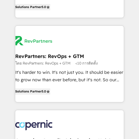
and service to drive sustainable growth With 6 key
Trainers across the team ★ 1,500+ implementations
Solutions Partner
5.0
HubSpot accreditations and experience across
across five continents ★ AI-First, RevOps-led,
hundreds of organizations in dozens of industries,
Onboarding obsessed ★ Company of the Year
there’s a good chance one of our globally integrated
2024/25 INSIDEA helps growing companies turn
teams has worked with clients just like you Let’s
HubSpot into a revenue engine. We onboard your
explore whether S2 is the partner you’ve been
team, migrate your data, and build AI-powered
looking for...and get your next big initiative moving!
workflows that drive adoption from week one, in
your time zone. What we do ➤ Onboarding: Live in
RevPartners: RevOps + GTM
weeks, with workflows built around your business,
โดย RevPartners: RevOps + GTM
<10 การติดตั้ง
not a template. ➤ Migration: Move from any legacy
It's harder to win. It's not just you. It should be easier
CRM. Zero downtime, full data integrity. ➤
to grow now than ever before, but it's not. So our
Implementation: Configure HubSpot to run your
focus is serving you, the person responsible for the
revenue process. Sales, marketing, and service wired
Solutions Partner
5.0
revenue number. We do that by bridging the gap
together. ➤ AI and Integrations: Layer Breeze AI,
where agencies fail: combining GTM strategy with
custom agents, and APIs to remove manual work. ➤
technical execution to solve the right problem at the
Ongoing Management: Monthly tune-ups, feature
right time, with the right solution. We don’t just
rollouts, adoption coaching. Buying HubSpot,
implement your CRM. We engineer revenue
switching to it, or reviving a stale portal? We are
outcomes for the GTM owner on HubSpot. We Build
built for the work.