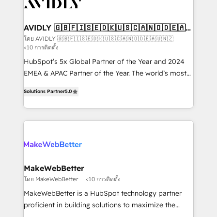
Healthcare - Financial Services - Managed IT (MSP) -
Franchises - Professional Services - And more! How
we help: ✔️ Full HubSpot implementations and portal
AVIDLY 🇬🇧🇫🇮🇸🇪🇩🇰🇺🇸🇨🇦🇳🇴🇩🇪🇦🇺
🇳🇿
optimization ✔️ Data migrations, CRM architecture,
โดย AVIDLY 🇬🇧🇫🇮🇸🇪🇩🇰🇺🇸🇨🇦🇳🇴🇩🇪🇦🇺🇳🇿
<10 การติดตั้ง
and reporting foundations ✔️ Custom integrations
and workflow automation ✔️ User adoption
HubSpot’s 5x Global Partner of the Year and 2024
programs, training, and enablement Through project-
EMEA & APAC Partner of the Year. The world’s most
based engagements and ongoing RevOps
experienced and fully accredited HubSpot Solutions
Solutions Partner
5.0
partnerships, we guide organizations through the
Partner. 🚀 With 2,750+ HubSpot projects delivered
revenue maturity model - delivering the right
and 370+ specialists across EMEA, APAC and NAM,
improvements at the right time so operations
we de-risk complex CRM programmes and
evolve strategically and sustainably as the business
accelerate ROI across every HubSpot Hub. 🧭 From
grows.
multi-region migrations to AI-powered automation,
we turn complexity into clarity, human at global
scale. 🏆 HubSpot’s CEO called us “the partner of the
MakeWebBetter
future.” Others agree it is proof of trust built through
โดย MakeWebBetter
<10 การติดตั้ง
measurable impact.
MakeWebBetter is a HubSpot technology partner
proficient in building solutions to maximize the
operational efficiency of HubSpot. The fastest-