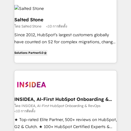
Salted Stone
โดย Salted Stone
<10 การติดตั้ง
Since 2012, HubSpot’s largest customers globally
have counted on S2 for complex migrations, change
management, systems integration, and creative
Solutions Partner
5.0
solutions that deliver measurable impact and
transform brand experiences As one of the few full-
service creative agencies in the HubSpot
ecosystem, we blend strategy, technology, & award-
winning design to build scalable, globally
regionalized HubSpot websites, integrated
marketing campaigns, & RevOps frameworks that
INSIDEA, AI-First HubSpot Onboarding &
RevOps
fuel long-term success We connect the entire
โดย INSIDEA, AI-First HubSpot Onboarding & RevOps
<10 การติดตั้ง
customer lifecycle through seamless integrations,
ensure long-term adoption with change-
★ Top-rated Elite Partner, 500+ reviews on HubSpot,
management programs, and align marketing, sales,
G2 & Clutch. ★ 100+ HubSpot Certified Experts &