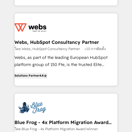
implementations • Deep expertise across marketing,
solve all your HubSpot challenges and improve user
sales, and service hubs • Built-in flexibility for
adoption, sales process and marketing results.
startups to global brands
Services 📚 Onboarding your team to HubSpot for
the first time 🔧 Designing and optimising your
HubSpot set-up for better results 🌐 Website design
and build using HubSpot 🔌 Integrating HubSpot
Webs, HubSpot Consultancy Partner
with other systems 🎓 Training your teams to be
โดย Webs, HubSpot Consultancy Partner
<10 การติดตั้ง
HubSpot pros 📊 Lead generation services using
Webs, as part of the leading European HubSpot
HubSpot Why us? - SIX HubSpot Accreditations -
platform group of 150 Fte, is the trusted Elite
awarded by HubSpot after a rigorous process for
HubSpot CRM Partner offering you a roadmap on
CRM, Solutions Architecture, Onboarding , Data
Solutions Partner
4.8
maximizing EBITDA and achieving Commercial
Migration, Custom Integration & Platform
Excellence. With our targeted processes, we
Enablement -Onboarded over 500 businesses to
strengthen your digital transformation and minimize
HubSpot -Top 1% of partners worldwide -In-house
costs. As HubSpot's Advanced Accredited CRM
team of 25+ experts Contact us today to help you
Implementation partner, we provide expertise to
get more from your investment in HubSpot.
drive your business forward. Since 2015 we are fully
www.bbdboom.com
dedicated to HubSpot and with an experienced
Blue Frog - 4x Platform Migration Award
Winner
team (50+), we work with reputable companies in
โดย Blue Frog - 4x Platform Migration Award Winner