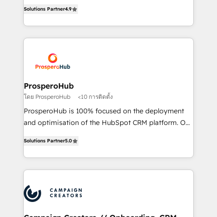
acreditaciones de HubSpot y un equipo de 6
marketing strategy? We'll provide support tailored
Solutions Partner
4.9
Certified Trainers avalados por HubSpot Academy.
to your needs and sales objectives. With 125+
Acompañamos a las empresas en cada etapa de su
certifications, we are part of the most certified
crecimiento integrando estrategia, tecnología y
Canadian agencies, and we both hold Onboarding
procesos comerciales para potenciar resultados
Accreditations. Based in Canada (coast to coast), our
reales. Nos caracterizamos por combinar excelencia
services are offered in both English & French.
técnica con una mirada estratégica a largo plazo.
ProsperoHub
โดย ProsperoHub
<10 การติดตั้ง
ProsperoHub is 100% focused on the deployment
and optimisation of the HubSpot CRM platform. Our
highly experienced team of solutions experts will
Solutions Partner
5.0
ensure that you achieve maximum adoption and
ROI from your HubSpot investment. Use our
extensive HubSpot, sales, marketing, service and
integrations expertise to lead your team on their
HubSpot journey, design and implement your
processes and skilfully bring your revenue
infrastructure to life. Our collaborative approach