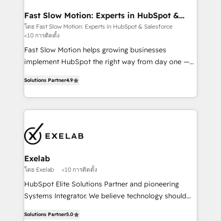
actually drives revenue, not just reports on it. Our
services include: - Choosing the right HubSpot
Fast Slow Motion: Experts in HubSpot &
Salesforce
package for your business - Full CRM, Marketing, and
โดย Fast Slow Motion: Experts in HubSpot & Salesforce
<10 การติดตั้ง
Sales Hub implementations - Custom dashboards
and reporting - Workflow automation and data
Fast Slow Motion helps growing businesses
clean-up - Sales enablement and team training -
implement HubSpot the right way from day one —
Ongoing optimisation and RevOps support Based in
with the flexibility to scale as complexity increases.
Solutions Partner
4.9
Leeds and London, we partner with SMEs across the
Highly certified in both HubSpot and Salesforce, we
UK who are ready to turn HubSpot into the growth
bring deep experience in CRM implementation,
engine it’s meant to be.
integrations, and data migration across modern
business systems. Built to serve growing mid-
market and enterprise organizations, our team
combines strong technical execution with real
business perspective. Many of our consultants have
Exelab
scaled businesses themselves, giving us a practical
โดย Exelab
<10 การติดตั้ง
understanding of what owners and operators need
HubSpot Elite Solutions Partner and pioneering
as their systems, data, and processes evolve. Since
Systems Integrator. We believe technology should
2014, we’ve supported 1,400+ clients across a wide
serve business strategy, not the other way around.
range of industries, including healthcare, software,
Solutions Partner
5.0
Every engagement begins with clear objectives,