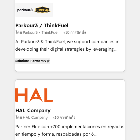
and customer success through smart automation,
clients.” - Brian Garvey, VP, Solutions Partner
data hygiene, and tailored HubSpot solutions. Our
Program, HubSpot.
clients choose us because we blend the expertise of
a global consultancy with the care and agility of a
Parkour3 / ThinkFuel
boutique firm. At Triario, we’re big enough to deliver
โดย Parkour3 / ThinkFuel
<10 การติดตั้ง
but small enough to listen. Our Services: HubSpot
At Parkour3 & ThinkFuel, we support companies in
implementations & data migration Custom AI agents
developing their digital strategies by leveraging
Revenue Operations API integrations AI-ready
technologies and automating their marketing and
Website design Let’s turn your CRM into your growth
Solutions Partner
4.9
sales processes to generate growth. Our offer spans
engine!
from Strategy to Operations. We specialize in CRM
onboarding and implementation, web design, sales
& marketing automation, and digital marketing. With
extensive experience working with tech companies
and manufacturers since 2002, we are committed to
empowering our clients and developing their
HAL Company
autonomy. Get to grips with HubSpot through
โดย HAL Company
<10 การติดตั้ง
guided implementation and seamless integration of
Partner Elite con +700 implementaciones entregadas
the CRM platform into your digital ecosystem. Would
en tiempo y forma, respaldadas por 6
you like support in deploying your inbound