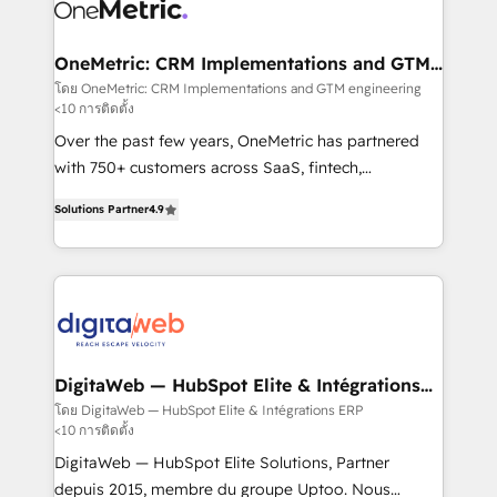
Design Automation and Uptive. 📊 RevOps & data
Stand Out.
architecture 🔗 CRM migrations & End to end
integrations 🤖 AI workflows & enrichment 📘 Team
OneMetric: CRM Implementations and GTM
engineering
enablement & company-wide adoption We create
โดย OneMetric: CRM Implementations and GTM engineering
<10 การติดตั้ง
HubSpot environments that teams use with
confidence and that leadership can rely on for
Over the past few years, OneMetric has partnered
scalable revenue insights.
with 750+ customers across SaaS, fintech,
healthcare, real estate, and other industries. With
Solutions Partner
4.9
150+ HubSpot-certified experts, we deliver scalable
solutions to complex GTM and RevOps challenges.
Our Expertise 🔹 Onboarding & Implementation:
Accredited HubSpot Partner, ensuring smooth setup
tailored to your GTM motion. 🔹 Migrations: Move
from other CRMs to HubSpot without data loss or
downtime. 🔹 RevOps Strategy: Align teams,
DigitaWeb — HubSpot Elite & Intégrations
ERP
processes, and data to drive revenue efficiency. 🔹
โดย DigitaWeb — HubSpot Elite & Intégrations ERP
<10 การติดตั้ง
Integrations: Connect HubSpot with your tech stack
for better adoption. 🔹 Custom Solutions: Build
DigitaWeb — HubSpot Elite Solutions, Partner
tailored apps, workflows, and configurations. We are
depuis 2015, membre du groupe Uptoo. Nous