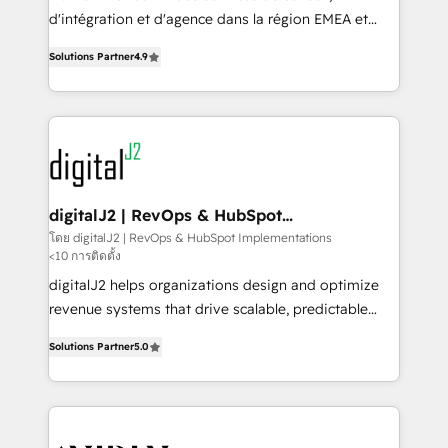
you don't know' recommendations to maximize
d'intégration et d'agence dans la région EMEA et
conversions! OTF is an Elite Partner (top 1% of
North America. Avec plus de 115 experts en
6,500+ Partners) and was named 2023 HubSpot
Solutions Partner
4.9
marketing automation, Growth, Revops, CRM et
Partner of the Year 💥 Trusted by 2,500+ companies
webdesign. Markentive is both a consulting firm, a
to help them scale and close more business, by
digital agency and an integrator. With over 115
using HubSpot (the right way). ⭐️ Here's more info:
experts in marketing automation, growth, revops,
www.onthefuze.com/hubspot-admin Contact us to
CRM and webdesign (We focus on EMEA - USA
learn more!
customers).
digitalJ2 | RevOps & HubSpot
Implementations
โดย digitalJ2 | RevOps & HubSpot Implementations
<10 การติดตั้ง
digitalJ2 helps organizations design and optimize
revenue systems that drive scalable, predictable
growth. As a triple-accredited HubSpot Solutions
Solutions Partner
5.0
Partner, we specialize in both strategic RevOps
planning and hands-on technical execution - building
the operational foundation companies need to
thrive. Industries we specialize in: - Manufacturing -