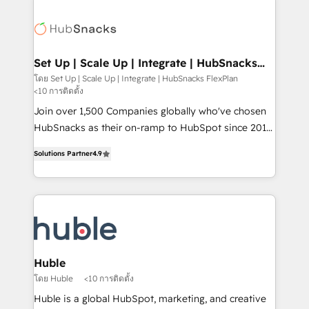
Became the 5th Agency to reach Diamond 🏆2014
consultancy: onboarding, training, data migration -
HubSpot COS Performance Award 🏆2014 HubSpot
HubSpot development: websites, custom modules,
COS Design Award 🏆2013 HubSpot Marketplace
integrations - Marketing & sales solutions: digital
Provider of the Year 🏆2011 Became a HubSpot
marketing, advertising, campaigns, content and
Set Up | Scale Up | Integrate | HubSnacks
Partner 📆Founded in 1997
FlexPlan
design We connect people, data and technology to
โดย Set Up | Scale Up | Integrate | HubSnacks FlexPlan
<10 การติดตั้ง
improve customer experiences. With our bright
people, exciting ideas and can-do mentality, we
Join over 1,500 Companies globally who've chosen
ensure revenue growth on a daily basis. So tell us
HubSnacks as their on-ramp to HubSpot since 2014
your challenge; our passionate and growth driven
Simple pay-as-you-go plans that accelerate value...
Solutions Partner
4.9
team of 100+ experts is ready for you! Driving digital
1️⃣ Set Up | Onboarding New or Check-fixing existing
growth | www.brightdigital.com
HubSpot portals 2️⃣ Scale Up | 100% HubSpot Task
Execution... Global 24/7 ... All Experts 3️⃣ Integrate |
your entire Tech Stack with Custom Integrations
Slash months from your API Integration project... ⬅️
Click "Contact Business" ⬅️ to access 150+ Kickstart
Integration templates that put HubSpot in the center
Huble
of your tech stack, syncing... 🛍️ Shopify or
โดย Huble
<10 การติดตั้ง
WooCommerce 💲 Stripe or Paypal 💰 Sage or
Huble is a global HubSpot, marketing, and creative