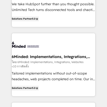
fit like a glove. We’re committed to being both
We take HubSpot further than you thought possible.
highly effective and fun to work with. We believe in
Unlimited Tech turns disconnected tools and chaotic
efficient processes, as well as building great
processes into a seamless, high-performing revenue
relationships. Your success is our success, and we’re
Solutions Partner
5.0
engine. We combine RevOps strategy with deep
all in this together! From startup to enterprise, we’ll
technical execution to help teams scale faster—with
make sure your HubSpot setup becomes a
cleaner data, smarter automation, and more
powerhouse of productivity, so you can focus on
predictable revenue. Specialties: · HubSpot
what matters most: growing your business and
Implementation & Migration · Native & Custom
wowing your customers. Let’s make HubSpot work
Integrations · Custom Development · CPQ & FSM ·
smarter for you!
Reporting & Analytics · GTM Architecture · Sales &
6Minded: Implementations, Integrations,
Websites
Marketing Enablement If you’re ready to elevate
โดย 6Minded: Implementations, Integrations, Websites
<10 การติดตั้ง
HubSpot from “just your CRM” to your growth
infrastructure—let’s talk.
Tailored implementations without out-of-scope
headaches, web projects completed on time. Our in-
house team of certified CRM architects, experts,
Solutions Partner
5.0
developers, designers, and marketers handles all
aspects of your HubSpot. ✨ 400+ global clients ✨
100+ seamless migrations from 15+ different CRMs