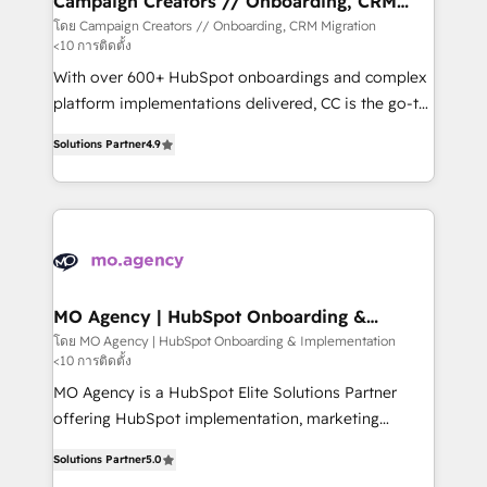
Campaign Creators // Onboarding, CRM
Migration
keeps you in control whilst we plan and support the
โดย Campaign Creators // Onboarding, CRM Migration
<10 การติดตั้ง
route to your revenue goals. We have successfully
supported over 500 organisations with HubSpot
With over 600+ HubSpot onboardings and complex
implementation, optimisation, training, and
platform implementations delivered, CC is the go-to
adoption assurance. Our tried and tested Roadmap
Elite Solutions Partner for businesses ready to
Solutions Partner
4.9
methodology will ensure that you receive the best
migrate, replatform, and scale smarter. We specialize
deployment experience possible. Whether you are
in high-impact CRM and CMS migrations and
new to HubSpot or seeking to turn around a poor
onboarding from platforms like Salesforce, NetSuite,
install, our team have the change management
Zoho, Pardot, Marketo, Microsoft Dynamics, Wix,
expertise to deliver the solutions you need.
WordPress and legacy CRMs, turning fragmented
systems into unified, growth-ready HubSpot
architectures that accelerate revenue operations and
MO Agency | HubSpot Onboarding &
Implementation
performance. - Multi-object CRM migration, cleanup,
โดย MO Agency | HubSpot Onboarding & Implementation
<10 การติดตั้ง
and implementation. - Pre-built and custom
integrations across your full tech stack. - Custom
MO Agency is a HubSpot Elite Solutions Partner
object setup, CMS builds, and full-funnel automation.
offering HubSpot implementation, marketing
- Dashboards, lifecycle campaigns, and lead
automation, CRM and RevOps consulting, B2B SEO,
Solutions Partner
5.0
nurturing sequences. - Cross-hub setup across
paid media, content marketing, AEO and GEO (AI