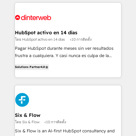
relationships with customers - Make better
operations that are causing inefficiencies, improve
decisions with data - Find a new voice and reach
customer experiences, integrate systems, and
more people - Get the most out of your HubSpot
supercharge revenue operations Key services: • CRM
investment
Implementation • Systems Integration • Digital
Transformation / Web Development • RevOps &
HubSpot activo en 14 días
Sales Consulting • Marketing Automation What
โดย HubSpot activo en 14 días
<10 การติดตั้ง
makes us different? 🚀 Top 0.5% of global HubSpot
Pagar HubSpot durante meses sin ver resultados
agencies ⚙️ The strongest technical ability and
frustra a cualquiera. Y casi nunca es culpa de la
integration capabilities 💼 Consultative, long-term
herramienta: es del enfoque con el que se
partners who will embed ourselves into your
Solutions Partner
4.8
implementó. Trabajamos con un catálogo de +80
business, processes and systems 🏢 We specialise in
casos de uso: cada uno resuelve un problema
working with mid-market and enterprise
concreto de tu operación en HubSpot. La entrega
organisations, global organisations and those with
toma de 1 a 3 semanas por caso, abordamos varios
complex use cases 🏆 CRM Implementation,
en paralelo cuando tiene sentido, y siempre
Platform Enablement, Custom Integration and
confirmamos resultados antes de seguir avanzando.
Onboarding Accredited 🔐 ISO27001 & ISO9001
Empiezas a ver resultados antes de que termine el
Six & Flow
Certified
mes. 🏆 HubSpot Partner of the Year 2022, máximo
โดย Six & Flow
<10 การติดตั้ง
reconocimiento del ecosistema. Elite Solutions
Six & Flow is an AI-first HubSpot consultancy and
Partner, el nivel más alto. +700 clientes