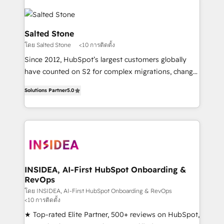
Salted Stone
โดย Salted Stone
<10 การติดตั้ง
Since 2012, HubSpot’s largest customers globally
have counted on S2 for complex migrations, change
management, systems integration, and creative
Solutions Partner
5.0
solutions that deliver measurable impact and
transform brand experiences As one of the few full-
service creative agencies in the HubSpot
ecosystem, we blend strategy, technology, & award-
winning design to build scalable, globally
regionalized HubSpot websites, integrated
marketing campaigns, & RevOps frameworks that
INSIDEA, AI-First HubSpot Onboarding &
RevOps
fuel long-term success We connect the entire
customer lifecycle through seamless integrations,
โดย INSIDEA, AI-First HubSpot Onboarding & RevOps
<10 การติดตั้ง
ensure long-term adoption with change-
★ Top-rated Elite Partner, 500+ reviews on HubSpot,
management programs, and align marketing, sales,