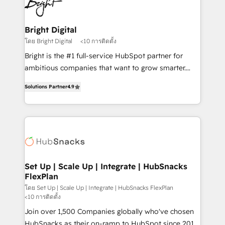
Impact Award 🏆2022 Technical Expertise Impact
Award 🏆2022 Platform Migration Excellence Impact
Award 🏆2020 Elite Solutions Partner 🏆2019
Bright Digital
Integrations HubSpot Impact Award 🏆2019
โดย Bright Digital
<10 การติดตั้ง
Marketing Enablement HubSpot Impact Award 🏆
Bright is the #1 full-service HubSpot partner for
2018 Website Design HubSpot Impact Award 🏆2017
ambitious companies that want to grow smarter.
Website Design HubSpot Impact Award 🏆2016
From HubSpot onboarding, to training, from
Growth-Driven Design Agency of the Year 🏆2016
Solutions Partner
4.9
developing a new website to lead generation and
Sales Enablement HubSpot Impact Award 🏆2015
digital marketing; we do it all (and with great
Growth-Driven Design Agency of the Year 🏆2015
results)! In short, our services include: - HubSpot
Became the 5th Agency to reach Diamond 🏆2014
consultancy: onboarding, training, data migration -
HubSpot COS Performance Award 🏆2014 HubSpot
HubSpot development: websites, custom modules,
COS Design Award 🏆2013 HubSpot Marketplace
integrations - Marketing & sales solutions: digital
Provider of the Year 🏆2011 Became a HubSpot
marketing, advertising, campaigns, content and
Set Up | Scale Up | Integrate | HubSnacks
Partner 📆Founded in 1997
FlexPlan
design We connect people, data and technology to
improve customer experiences. With our bright
โดย Set Up | Scale Up | Integrate | HubSnacks FlexPlan
<10 การติดตั้ง
people, exciting ideas and can-do mentality, we
Join over 1,500 Companies globally who've chosen
ensure revenue growth on a daily basis. So tell us
HubSnacks as their on-ramp to HubSpot since 2014
your challenge; our passionate and growth driven