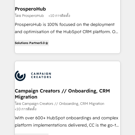
técnica con una mirada estratégica a largo plazo.
ProsperoHub
โดย ProsperoHub
<10 การติดตั้ง
ProsperoHub is 100% focused on the deployment
and optimisation of the HubSpot CRM platform. Our
highly experienced team of solutions experts will
Solutions Partner
5.0
ensure that you achieve maximum adoption and
ROI from your HubSpot investment. Use our
extensive HubSpot, sales, marketing, service and
integrations expertise to lead your team on their
HubSpot journey, design and implement your
processes and skilfully bring your revenue
infrastructure to life. Our collaborative approach
Campaign Creators // Onboarding, CRM
Migration
keeps you in control whilst we plan and support the
route to your revenue goals. We have successfully
โดย Campaign Creators // Onboarding, CRM Migration
<10 การติดตั้ง
supported over 500 organisations with HubSpot
With over 600+ HubSpot onboardings and complex
implementation, optimisation, training, and
platform implementations delivered, CC is the go-to
adoption assurance. Our tried and tested Roadmap
Elite Solutions Partner for businesses ready to
methodology will ensure that you receive the best