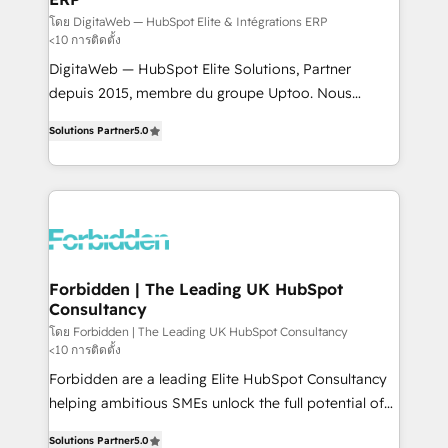
Integrations: Connect HubSpot with your tech stack
โดย DigitaWeb — HubSpot Elite & Intégrations ERP
<10 การติดตั้ง
for better adoption. 🔹 Custom Solutions: Build
DigitaWeb — HubSpot Elite Solutions, Partner
tailored apps, workflows, and configurations. We are
depuis 2015, membre du groupe Uptoo. Nous
SOC 2 Type II and ISO 27001 certified, reinforcing
aidons les ETI et PME B2B à unifier Marketing,
our commitment to data security and compliance. At
Solutions Partner
5.0
Ventes et Service sur HubSpot grâce à la Revenue
OneMetric, we help revenue teams focus on the
Architecture : alignement des équipes, pipeline
OneMetric that matters most: revenue.
prévisible, croissance mesurable. 🔌 Intégrations
complexes : ERP (Divalto, Sage X3, Cegid, Pennylane,
Dynamics..), VOIP (Aircall, Ringover, Modjo), Shopify,
Oneflow. 💻 Développements custom : CRM UI
Extensions (React), Serverless Node.js, Custom
Forbidden | The Leading UK HubSpot
Consultancy
Objects, thèmes HubL, agents IA & Breeze AI. 🎯
Secteurs : Industrie, Distribution B2B, SaaS, Services
โดย Forbidden | The Leading UK HubSpot Consultancy
<10 การติดตั้ง
B2B, Immobilier, Viticulture, Finance. 🚀 Nos livrables
Forbidden are a leading Elite HubSpot Consultancy
: migration sécurisée, implémentation Marketing +
helping ambitious SMEs unlock the full potential of
Sales + Service Hub, synchronisation ERP ↔
HubSpot. Too many businesses invest in HubSpot
HubSpot temps réel, formation équipes. 🏆 +350
Solutions Partner
5.0