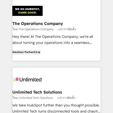
strategies. As the only HubSpot Elite Partner in
Iberia (Spain & Portugal), we combine human insight
with intelligent automation to drive sustainable
growth. Our multidisciplinary team designs solutions
The Operations Company
that simplify complexity, boost performance, and
โดย The Operations Company
<10 การติดตั้ง
turn innovation into real impact. 🌍 Highlights •
Hey there! At The Operations Company, we’re all
HubSpot Partner since 2012 • 2022 EMEA Impact
about turning your operations into a seamless
Award: Best Integration • 150+ successful HubSpot
experience that powers real results. We specialize in
projects • Clients in 30+ industries • Proprietary
Solutions Partner
5.0
transforming complex systems into efficient,
technology for integrations • Multilingual team:
scalable solutions that work across your entire
English, Spanish, Portuguese & Italian 👉 Grow
organization. We’re a unique blend of deep HubSpot
smarter with AI and HubSpot.
expertise, strategic thinking, and hands-on
operational know-how. We know that no two
businesses are alike, so we don’t do cookie-cutter
solutions. Instead, we dive in to understand your
Unlimited Tech Solutions
needs, goals, and challenges to deliver solutions that
โดย Unlimited Tech Solutions
<10 การติดตั้ง
fit like a glove. We’re committed to being both
We take HubSpot further than you thought possible.
highly effective and fun to work with. We believe in
Unlimited Tech turns disconnected tools and chaotic