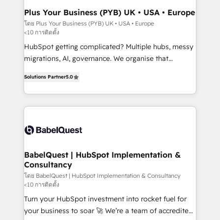
Town, Dubai & London. 500+ HubSpot CRM
Plus Your Business (PYB) UK • USA • Europe
implementations delivered. AI visibility coverage
โดย Plus Your Business (PYB) UK • USA • Europe
<10 การติดตั้ง
across ChatGPT, Claude, Perplexity, Gemini and
Google AI Overviews. HubSpot Impact Award -
HubSpot getting complicated? Multiple hubs, messy
Customer First HubSpot Impact Award - Integrations
migrations, AI, governance. We organise that
Innovation HubSpot Impact Award - Platform
complexity, so your team can put HubSpot to work...
Solutions Partner
5.0
Migration Excellence HubSpot Impact Award -
Welcome to our Profile! We help with: • CRM
Platform Excellence 40+ full-time HubSpot
implementation, reports, workflows, and team
professionals. 100s of certifications and
training • CRM migration from Salesforce, Pipedrive,
accreditations with HubSpot.
Dynamics and others • Technical projects including
custom API integrations • AI governance for
HubSpot-centred operations A little about us: •
Boutique 'Elite' team of 12 • 150+ clients across Sales
BabelQuest | HubSpot Implementation &
Consultancy
Hub, Marketing Hub, Service Hub, Data Hub and
CMS • ISO/IEC 27001:2022, ISO 9001:2015, and ISO
โดย BabelQuest | HubSpot Implementation & Consultancy
<10 การติดตั้ง
42001:2023 certified - the AI management standard •
Turn your HubSpot investment into rocket fuel for
GuardHub: our AI governance framework, built on
your business to soar 🚀 We’re a team of accredited
ISO 42001 Ready for the next step? Click the 👈