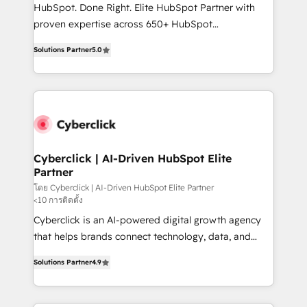
HubSpot CRM drives measurable results. Our
HubSpot. Done Right. Elite HubSpot Partner with
RevOps services align your sales, marketing, and
proven expertise across 650+ HubSpot
customer success teams for peak performance. We
implementations. With 12+ years of HubSpot
optimize the revenue lifecycle—lead generation to
Solutions Partner
5.0
experience, we help you use the HubSpot platform
retention—by refining processes and eliminating
to its fullest capacity, improve your current HubSpot
inefficiencies. Using HubSpot tools and data-driven
website, or build your new one.
strategies, we create scalable solutions that
maximize profitability and adapt to your goals.
Cyberclick | AI-Driven HubSpot Elite
Partner
โดย Cyberclick | AI-Driven HubSpot Elite Partner
<10 การติดตั้ง
Cyberclick is an AI-powered digital growth agency
that helps brands connect technology, data, and
creativity to achieve measurable results. Founded in
Solutions Partner
4.9
Barcelona and operating across Spain, LATAM, and
the UK, we support global companies in building
smarter marketing, sales, and customer success