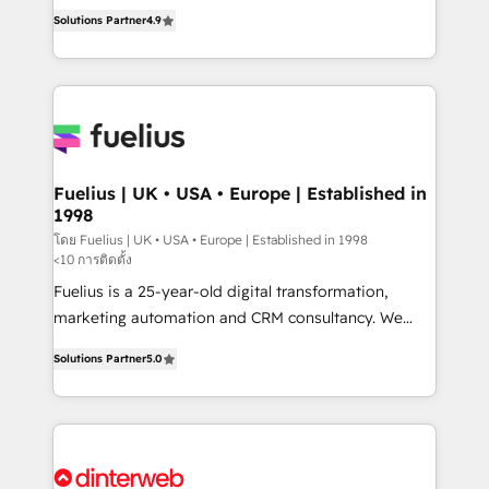
HubSpot experts ready to help you. We can
'𝗖𝗼𝗻𝘁𝗮𝗰𝘁 𝗯𝘂𝘀𝗶𝗻𝗲𝘀𝘀' button to get in touch (𝘸𝘦'𝘳𝘦
Solutions Partner
4.9
implement the platform into complex business
𝘴𝘶𝘱𝘦𝘳 𝘳𝘦𝘴𝘱𝘰𝘯𝘴𝘪𝘷𝘦)
environments, optimise what you've got and make
sure you can actually use it, build your website in
HubSpot or create an inbound marketing strategy
for you and execute it on HubSpot. We are on the
G-Cloud 14 CCS (Crown Commercial Service)
framework, meaning we've been accredited by
Fuelius | UK • USA • Europe | Established in
1998
HubSpot and vetted by the CCS, which means we
can support public sector companies as well the
โดย Fuelius | UK • USA • Europe | Established in 1998
<10 การติดตั้ง
other ones listed in our profile. Our services: -
Fuelius is a 25-year-old digital transformation,
HubSpot implementation - HubSpot CMS website
marketing automation and CRM consultancy. We
build We can do lots of things. But everything we do
enable mid-market and enterprise clients to
is there for you to: - Grow revenue, and run your
Solutions Partner
5.0
maximise their return from digital and fuel their
business more efficiently - Build stronger
growth. We modernise platforms, streamline
relationships with customers - Make better
operations that are causing inefficiencies, improve
decisions with data - Find a new voice and reach
customer experiences, integrate systems, and
more people - Get the most out of your HubSpot
supercharge revenue operations Key services: • CRM
investment