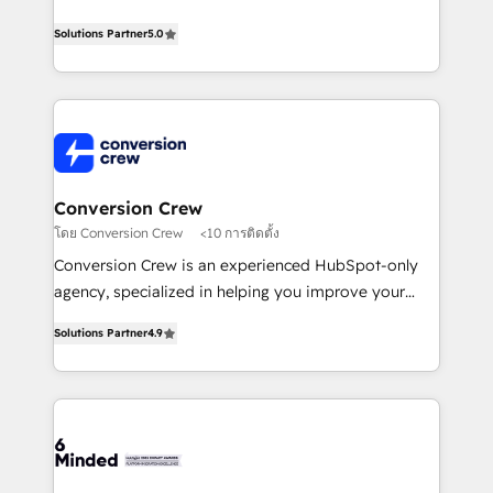
efficient processes, as well as building great
processes into a seamless, high-performing revenue
relationships. Your success is our success, and we’re
Solutions Partner
5.0
engine. We combine RevOps strategy with deep
all in this together! From startup to enterprise, we’ll
technical execution to help teams scale faster—with
make sure your HubSpot setup becomes a
cleaner data, smarter automation, and more
powerhouse of productivity, so you can focus on
predictable revenue. Specialties: · HubSpot
what matters most: growing your business and
Implementation & Migration · Native & Custom
wowing your customers. Let’s make HubSpot work
Integrations · Custom Development · CPQ & FSM ·
smarter for you!
Reporting & Analytics · GTM Architecture · Sales &
Conversion Crew
Marketing Enablement If you’re ready to elevate
โดย Conversion Crew
<10 การติดตั้ง
HubSpot from “just your CRM” to your growth
Conversion Crew is an experienced HubSpot-only
infrastructure—let’s talk.
agency, specialized in helping you improve your
online processes. This means we help you with: -
Solutions Partner
4.9
Implementing HubSpot (CRM, Marketing, Sales,
Service and Operations) - Developing fast, good-
looking websites in the HubSpot CMS - Building
(custom) integrations between HubSpot and other
systems you use You need a clear method to reach
your goals. Therefore, we take a critical look at your