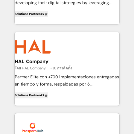
implementations & data migration Custom AI agents
developing their digital strategies by leveraging
Revenue Operations API integrations AI-ready
technologies and automating their marketing and
Website design Let’s turn your CRM into your growth
Solutions Partner
4.9
sales processes to generate growth. Our offer spans
engine!
from Strategy to Operations. We specialize in CRM
onboarding and implementation, web design, sales
& marketing automation, and digital marketing. With
extensive experience working with tech companies
and manufacturers since 2002, we are committed to
empowering our clients and developing their
HAL Company
autonomy. Get to grips with HubSpot through
โดย HAL Company
<10 การติดตั้ง
guided implementation and seamless integration of
Partner Elite con +700 implementaciones entregadas
the CRM platform into your digital ecosystem. Would
en tiempo y forma, respaldadas por 6
you like support in deploying your inbound
acreditaciones de HubSpot y un equipo de 6
marketing strategy? We'll provide support tailored
Solutions Partner
4.9
Certified Trainers avalados por HubSpot Academy.
to your needs and sales objectives. With 125+
Acompañamos a las empresas en cada etapa de su
certifications, we are part of the most certified
crecimiento integrando estrategia, tecnología y
Canadian agencies, and we both hold Onboarding
procesos comerciales para potenciar resultados
Accreditations. Based in Canada (coast to coast), our
reales. Nos caracterizamos por combinar excelencia
services are offered in both English & French.