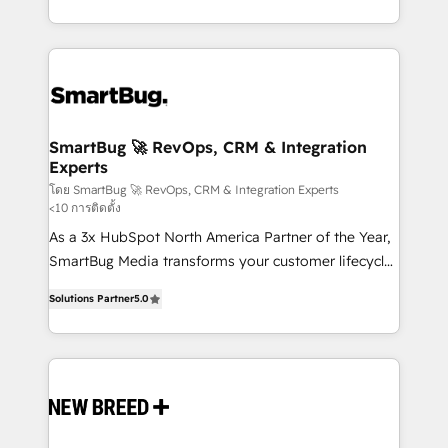
intelligence to conversational AI, we turn data into
and engineer a portal that drives predictable
action and automation into competitive advantage.
revenue velocity. 🚀 GTM Strategy & Alignment
✦ 150+ implementations ✦ 100+ certifications ✦ 7
Workshops & Sprints: Identify "Valleys of Death"
accreditations
stalling growth. Fix your ICP, Math, and Story to stop
"accelerating a mess." ⚙️ Elite Engineering & AI
Scalable Architecture: Zero-technical-debt setup
SmartBug 🚀 RevOps, CRM & Integration
Experts
across all Hubs, validated by our 7 HubSpot
Accreditations. AI-Powered RevOps: Breeze AI,
โดย SmartBug 🚀 RevOps, CRM & Integration Experts
<10 การติดตั้ง
custom AI agents, and high-integrity migrations for
As a 3x HubSpot North America Partner of the Year,
total reporting clarity. Security & Compliance: SOC 2
SmartBug Media transforms your customer lifecycle
Type I and HIPAA attested for enterprise-grade data
into a revenue engine. Our unified ecosystem
security. 🏆 Why Bluleadz? GTM OS Partner | 16+
Solutions Partner
5.0
includes specialized divisions Globalia (AI &
Years Experience | 1,000+ Five-Star Reviews
Software) and Point Success Media (Paid Media),
making this the official home for all three brands. 🔄
Implementation & Integration - Seamless migrations
and system integrations powered by Globalia’s
technical development team. - 19 HubSpot-certified