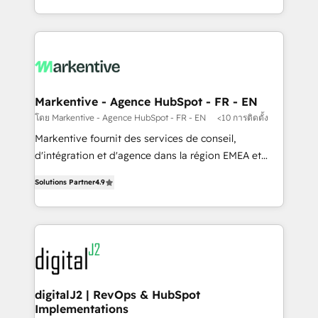
Integrations: Extend HubSpot with custom
Win more business - Reduce no-shows - Improve
integrations, hosting, & maintenance.
lead & deal conversion rates - Scale with less
headcount ...by using HubSpot's full capabilities. 🤓
What do you get? 🤓 Our client's are too busy to
learn the ins-and-outs of HubSpot. We give you a
Personal Consultant + Tech Team to handle the
Markentive - Agence HubSpot - FR - EN
heavy lifting of mapping out AND building your ideal
โดย Markentive - Agence HubSpot - FR - EN
<10 การติดตั้ง
system. + Get best practices and 'don't know what
Markentive fournit des services de conseil,
you don't know' recommendations to maximize
d'intégration et d'agence dans la région EMEA et
conversions! OTF is an Elite Partner (top 1% of
North America. Avec plus de 115 experts en
6,500+ Partners) and was named 2023 HubSpot
Solutions Partner
4.9
marketing automation, Growth, Revops, CRM et
Partner of the Year 💥 Trusted by 2,500+ companies
webdesign. Markentive is both a consulting firm, a
to help them scale and close more business, by
digital agency and an integrator. With over 115
using HubSpot (the right way). ⭐️ Here's more info:
experts in marketing automation, growth, revops,
www.onthefuze.com/hubspot-admin Contact us to
CRM and webdesign (We focus on EMEA - USA
learn more!
customers).
digitalJ2 | RevOps & HubSpot
Implementations