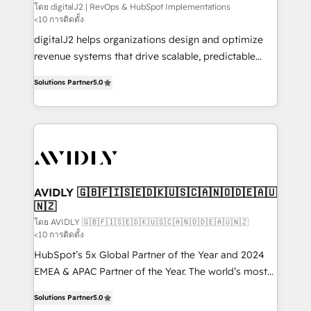
โดย digitalJ2 | RevOps & HubSpot Implementations
<10 การติดตั้ง
digitalJ2 helps organizations design and optimize
revenue systems that drive scalable, predictable
growth. As a triple-accredited HubSpot Solutions
Solutions Partner
5.0
Partner, we specialize in both strategic RevOps
planning and hands-on technical execution - building
the operational foundation companies need to
thrive. Industries we specialize in: - Manufacturing -
Healthcare - Financial Services - Managed IT (MSP) -
Franchises - Professional Services - And more! How
we help: ✔️ Full HubSpot implementations and portal
AVIDLY 🇬🇧🇫🇮🇸🇪🇩🇰🇺🇸🇨🇦🇳🇴🇩🇪🇦🇺
🇳🇿
optimization ✔️ Data migrations, CRM architecture,
and reporting foundations ✔️ Custom integrations
โดย AVIDLY 🇬🇧🇫🇮🇸🇪🇩🇰🇺🇸🇨🇦🇳🇴🇩🇪🇦🇺🇳🇿
<10 การติดตั้ง
and workflow automation ✔️ User adoption
HubSpot’s 5x Global Partner of the Year and 2024
programs, training, and enablement Through project-
EMEA & APAC Partner of the Year. The world’s most
based engagements and ongoing RevOps
experienced and fully accredited HubSpot Solutions
partnerships, we guide organizations through the
Solutions Partner
5.0
Partner. 🚀 With 2,750+ HubSpot projects delivered
revenue maturity model - delivering the right