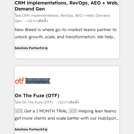
trainers to drive platform adoption. 📈 Revenue
CRM Implementations, RevOps, AEO + Web,
Demand Gen
Generation - Full-funnel marketing and high-
performance advertising via Point Success Media. -
โดย CRM Implementations, RevOps, AEO + Web, Demand
Gen
<10 การติดตั้ง
Expert deployment of Breeze AI and custom agents
New Breed is where go-to-market teams partner to
to automate growth. 🏆 Elite Excellence - 8 platform
unlock growth, scale, and transformation. We help
accreditations and deep HIPAA-compliance
companies activate HubSpot’s AI-powered
expertise. - A team of 250+ experts dedicated to
Solutions Partner
5.0
customer platform and operationalize HubSpot’s
your resilient growth.
Loop Marketing framework through expert-led
services, smart agents, and purpose-built apps,
tailored to your business. Together, we unlock
results, fast. ⚙️CRM & RevOps: Align all Hubs to your
buyer journey for clean data, scalability, & reporting.
🎯Demand Gen & ABM: Drive pipeline with inbound,
On The Fuze (OTF)
ABM, AEO, SEO, & paid media. 👩‍💻Web Design:
โดย On The Fuze (OTF)
<10 การติดตั้ง
Build high-performing websites with UX, messaging,
🇺🇸 Get a 1 MONTH TRIAL 🇺🇸 Helping lean teams
& conversion strategy that drive results. 🤖AI
get more clients and scale better with our HubSpot
Strategy: Activate Breeze Agents, configure HubSpot
Consulting & 'Done For You' Services. 🚀 Who We
AI, & maximize AEO with tailored AI services. 🧩
Solutions Partner
4.9
Work With 🚀 We help lean, growing companies: -