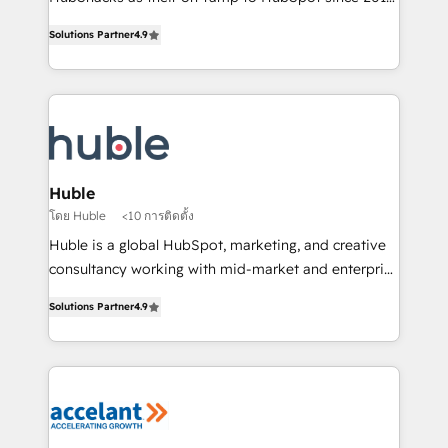
Simple pay-as-you-go plans that accelerate value...
team of 100+ experts is ready for you! Driving digital
Solutions Partner
4.9
1️⃣ Set Up | Onboarding New or Check-fixing existing
growth | www.brightdigital.com
HubSpot portals 2️⃣ Scale Up | 100% HubSpot Task
Execution... Global 24/7 ... All Experts 3️⃣ Integrate |
your entire Tech Stack with Custom Integrations
Slash months from your API Integration project... ⬅️
Click "Contact Business" ⬅️ to access 150+ Kickstart
Integration templates that put HubSpot in the center
Huble
of your tech stack, syncing... 🛍️ Shopify or
โดย Huble
<10 การติดตั้ง
WooCommerce 💲 Stripe or Paypal 💰 Sage or
Huble is a global HubSpot, marketing, and creative
Netsuite 🤖 Google or Microsoft ✍️ DocuSign or
consultancy working with mid-market and enterprise
PandaDoc 🌐 Avalara or Quaderno HubSnacks holds
businesses. We go beyond implementation, shaping
the rare Advanced "Custom Integrations"
Solutions Partner
4.9
the strategy, processes, and teams that turn
Accreditation, securely sync data across... 🔄 any
HubSpot into a genuine growth engine. Named
apps, in any direction. Stuck on your old CRM..?
HubSpot's Global Partner of the Year in 2024,
Migrate | seamlessly off your old CRM onto a clean
consistently ranked among their top 5 partners
new HubSpot portal with Advanced Website and
worldwide, and with over 15 years in the ecosystem,
CRM Migrations using our in-house "HubScrub" Tool.
Huble has built a track record that speaks for itself.