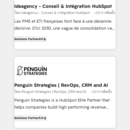
partner and expertise across operational strategy,
Ideagency - Conseil & Intégration HubSpot
business-first process building, system integration,
โดย Ideagency - Conseil & Intégration HubSpot
<10 การติดตั้ง
custom development, and extensibility. When you
Les PME et ETI françaises font face à une décennie
work with Aptitude 8, you get a team – not an
décisive. D'ici 2030, une vague de consolidation va
individual – with embedded consulting, strategy,
recomposer le marché. Seules survivront les
development, and project management. We have
Solutions Partner
4.9
entreprises qui auront réussi leur transformation. Le
100% US-based, FTE team members. We offer
problème ? 58% des dirigeants savent que l'IA est
project-based and managed services engagements
vitale pour leur survie. Mais 57% n'ont aucune
that include new HubSpot implementations,
stratégie. Et 43% ne maîtrisent même pas leurs
migrations from other platforms, systems
données. C'est le paradoxe français : conscience
integration, extensibility, custom development, and
totale, action nulle. La solution s'appelle l'Entreprise
ongoing RevOps support.
Augmentée. Ce n'est pas une entreprise qui utilise
Penguin Strategies | RevOps, CRM and AI
l'IA. C'est une organisation qui a réussi la symbiose
โดย Penguin Strategies | RevOps, CRM and AI
<10 การติดตั้ง
entre l'expertise humaine et l'intelligence artificielle.
Penguin Strategies is a HubSpot Elite Partner that
Pas pour remplacer l'humain, mais pour l'augmenter.
helps companies build high performing revenue
Chez Ideagency, nous accompagnons cette
operations across complex sales cycles, multi
transformation. D'abord les fondations : des
Solutions Partner
5.0
system environments and global SaaS or
données unifiées, des processus alignés. Ensuite
manufacturing teams. Trusted by leading enterprises