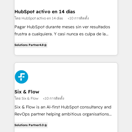
Implementation • Systems Integration • Digital
Transformation / Web Development • RevOps &
HubSpot activo en 14 días
Sales Consulting • Marketing Automation What
โดย HubSpot activo en 14 días
<10 การติดตั้ง
makes us different? 🚀 Top 0.5% of global HubSpot
Pagar HubSpot durante meses sin ver resultados
agencies ⚙️ The strongest technical ability and
frustra a cualquiera. Y casi nunca es culpa de la
integration capabilities 💼 Consultative, long-term
herramienta: es del enfoque con el que se
partners who will embed ourselves into your
Solutions Partner
4.8
implementó. Trabajamos con un catálogo de +80
business, processes and systems 🏢 We specialise in
casos de uso: cada uno resuelve un problema
working with mid-market and enterprise
concreto de tu operación en HubSpot. La entrega
organisations, global organisations and those with
toma de 1 a 3 semanas por caso, abordamos varios
complex use cases 🏆 CRM Implementation,
en paralelo cuando tiene sentido, y siempre
Platform Enablement, Custom Integration and
confirmamos resultados antes de seguir avanzando.
Onboarding Accredited 🔐 ISO27001 & ISO9001
Empiezas a ver resultados antes de que termine el
Six & Flow
Certified
mes. 🏆 HubSpot Partner of the Year 2022, máximo
โดย Six & Flow
<10 การติดตั้ง
reconocimiento del ecosistema. Elite Solutions
Six & Flow is an AI-first HubSpot consultancy and
Partner, el nivel más alto. +700 clientes
RevOps partner helping ambitious organisations
implementados en LATAM, Marcas como Hyatt,
grow with clarity, confidence, and intelligence.
Hospital ABC, Hogares Unión, Yves Rocher,
Solutions Partner
5.0
Operating across the UK, Netherlands, Ireland, and