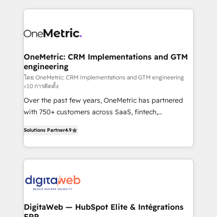
l'augmentation : l'IA là où elle crée de la valeur. Et
and fast growing scale ups including Sony, Rapyd,
surtout : l'humain qui reste au centre. Parce que la
Fiverr, XM Cyber, Bridgepointe Technologies, EMA
vraie performance vient de l'intérieur. Act Inside.
Design Automation and Uptive. 📊 RevOps & data
Stand Out.
architecture 🔗 CRM migrations & End to end
integrations 🤖 AI workflows & enrichment 📘 Team
OneMetric: CRM Implementations and GTM
engineering
enablement & company-wide adoption We create
HubSpot environments that teams use with
โดย OneMetric: CRM Implementations and GTM engineering
<10 การติดตั้ง
confidence and that leadership can rely on for
Over the past few years, OneMetric has partnered
scalable revenue insights.
with 750+ customers across SaaS, fintech,
healthcare, real estate, and other industries. With
Solutions Partner
4.9
150+ HubSpot-certified experts, we deliver scalable
solutions to complex GTM and RevOps challenges.
Our Expertise 🔹 Onboarding & Implementation:
Accredited HubSpot Partner, ensuring smooth setup
tailored to your GTM motion. 🔹 Migrations: Move
from other CRMs to HubSpot without data loss or
downtime. 🔹 RevOps Strategy: Align teams,
DigitaWeb — HubSpot Elite & Intégrations
ERP
processes, and data to drive revenue efficiency. 🔹