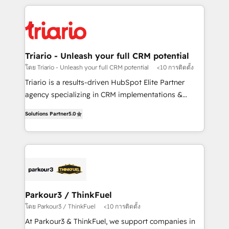
decade of experience to the table, along with deep
embark on a transformational journey that sets your
knowledge of the HubSpot platform and strategies
business up for long-term success. Unlock your
for driving growth. They are committed to helping
business. If not now, when?
our customers grow and finding solutions that fit
their unique business needs. We are thrilled to have
Triario - Unleash your full CRM potential
Blue Frog in the HubSpot ecosystem leading the
โดย Triario - Unleash your full CRM potential
<10 การติดตั้ง
way for customers!" - Yamini Rangan, CEO of
Triario is a results-driven HubSpot Elite Partner
HubSpot “Our experience with the team at Blue Frog
agency specializing in CRM implementations &
has been nothing short of extraordinary. Their years
migrations, Revenue Operations, Custom
of experience and quality of skilled staff has earned
Solutions Partner
5.0
Integrations, Custom AI agents and AI-ready Website
them a trusted reputation within the HubSpot
Design With over 15 years of experience, we help
ecosystem as a reliable partner capable of delivering
companies bridge the gap between marketing, sales,
remarkable experiences for our most sophisticated
and customer success through smart automation,
clients.” - Brian Garvey, VP, Solutions Partner
data hygiene, and tailored HubSpot solutions. Our
Program, HubSpot.
clients choose us because we blend the expertise of
a global consultancy with the care and agility of a
Parkour3 / ThinkFuel
boutique firm. At Triario, we’re big enough to deliver
โดย Parkour3 / ThinkFuel
<10 การติดตั้ง
but small enough to listen. Our Services: HubSpot
At Parkour3 & ThinkFuel, we support companies in