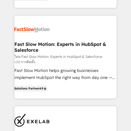
but never see the ROI they expected due to poor
projets livrés. Accrédités HubSpot CRM
adoption, messy data, and disconnected teams
Implementation, Data Migration & Custom
getting in the way. That’s where we come in. We
Integration. 📩 Parlons de votre projet →
partner with scaling businesses across the UK to
digitaweb.com
design, implement, and optimise HubSpot so it
actually drives revenue, not just reports on it. Our
services include: - Choosing the right HubSpot
Fast Slow Motion: Experts in HubSpot &
Salesforce
package for your business - Full CRM, Marketing, and
Sales Hub implementations - Custom dashboards
โดย Fast Slow Motion: Experts in HubSpot & Salesforce
<10 การติดตั้ง
and reporting - Workflow automation and data
Fast Slow Motion helps growing businesses
clean-up - Sales enablement and team training -
implement HubSpot the right way from day one —
Ongoing optimisation and RevOps support Based in
with the flexibility to scale as complexity increases.
Leeds and London, we partner with SMEs across the
Solutions Partner
4.9
Highly certified in both HubSpot and Salesforce, we
UK who are ready to turn HubSpot into the growth
bring deep experience in CRM implementation,
engine it’s meant to be.
integrations, and data migration across modern
business systems. Built to serve growing mid-
market and enterprise organizations, our team
combines strong technical execution with real