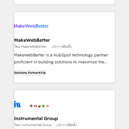
and 370+ specialists across EMEA, APAC and NAM,
improvements at the right time so operations
we de-risk complex CRM programmes and
evolve strategically and sustainably as the business
accelerate ROI across every HubSpot Hub. 🧭 From
grows.
multi-region migrations to AI-powered automation,
we turn complexity into clarity, human at global
scale. 🏆 HubSpot’s CEO called us “the partner of the
MakeWebBetter
future.” Others agree it is proof of trust built through
โดย MakeWebBetter
<10 การติดตั้ง
measurable impact.
MakeWebBetter is a HubSpot technology partner
proficient in building solutions to maximize the
operational efficiency of HubSpot. The fastest-
Solutions Partner
4.9
growing tech-enabler & facilitator, MakeWebBetter,
hands you the blend of HubSpot expertise &
eminent solutions & integrations. Trust us to
streamline your HubSpot experience. 🚀HubSpot
Elite Partners with 10+ years of HubSpot experience
🤝HubSpot Premier Integration partner 🤝Google
Premier Partner 2023 🌟5 HubSpot Accreditations 🌟
Instrumental Group
Won HubSpot Theme Challenge 2021 🌟INBOUND’19
โดย Instrumental Group
<10 การติดตั้ง