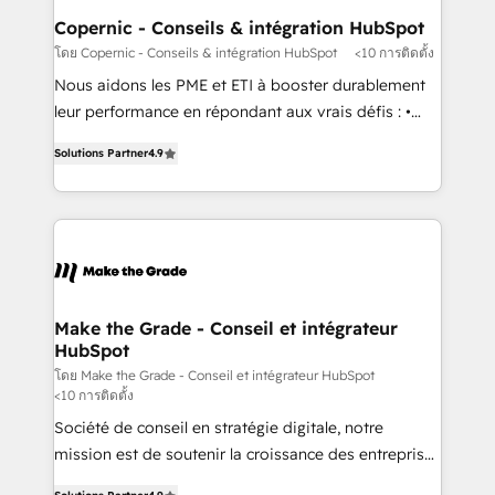
built for the work.
Different Because We're Built Different: - Secure:
Copernic - Conseils & intégration HubSpot
Soc2 compliant 🛡️ - Onboarding: Implementations
โดย Copernic - Conseils & intégration HubSpot
<10 การติดตั้ง
starting from $1,5k - Clay: Elite Studio Solutions
Nous aidons les PME et ETI à booster durablement
Partner 🤝 - Global: 75+ RPers across five continents
leur performance en répondant aux vrais défis : •
🌐 - Scale: Largest organically grown & fastest tiering
Intégration de HubSpot avec d’autres outils (ERP,
Elite HubSpot Partner 🪴 - CRM: More Sales Hub
Solutions Partner
4.9
téléphonie, etc.) • Alignement des équipes grâce à un
implementations than any other Partner 💻 -
outil et des données partagées • Amélioration de la
Salesforce: We convert SFDC addicts to HubSpot
collecte et de l’analyse des données pour des
evangelists 🧡 Don't pick a marketing or technical
décisions éclairées • Optimisation de l’efficacité et
agency for a GTM engineer’s job. The choice is
de la productivité des équipes Notre équipe de 30
yours. Start winning.
consultants certifiés HubSpot aborde chaque projet
avec un engagement total, alignant processus
Make the Grade - Conseil et intégrateur
HubSpot
métiers et technologie, et guidant vos équipes à
travers le changement, tout en centrant vos objectifs
โดย Make the Grade - Conseil et intégrateur HubSpot
<10 การติดตั้ง
d’entreprise. Grâce à une méthodologie éprouvée
Société de conseil en stratégie digitale, notre
auprès de plus de 400 clients, nous comprenons
mission est de soutenir la croissance des entreprises
rapidement vos enjeux et intégrons parfaitement
B2B à travers l’acquisition de nouveaux clients,
HubSpot dans votre organisation. Pour toute