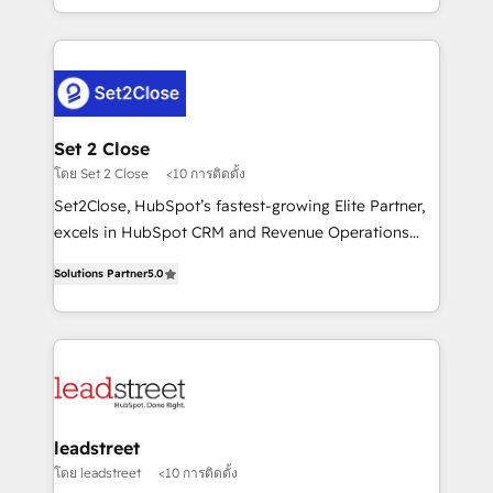
MacStore, Café Britt, Bella Piel, confiaron en
Canada, we’ve delivered thousands of successful
nosotros para impulsar la eficiencia de sus procesos
HubSpot projects for mid-market and enterprise
en HubSpot. No necesitas tener todas las
clients worldwide, with over 10 years experience. We
respuestas para empezar. Te ayudamos a identificar
combine HubSpot, data, and AI to design connected
el primer caso de uso que más impacto te dará.
go-to-market systems that align people, process,
Solo continúas si ves valor real en los primeros 14
and technology for predictable, scalable revenue
Set 2 Close
días.
growth. Our expertise spans RevOps, CRM and data
โดย Set 2 Close
<10 การติดตั้ง
architecture, AI enablement, and strategic marketing,
Set2Close, HubSpot’s fastest-growing Elite Partner,
delivered through our proprietary FLAIR framework
excels in HubSpot CRM and Revenue Operations
for responsible AI adoption. As a HubSpot Elite
(RevOps) services to boost B2B sales and growth.
Partner and ISO 27001:2022 certified consultancy,
Solutions Partner
5.0
As a top HubSpot Elite Partner, we specialize in
we blend strategy, creativity, and technology to help
custom HubSpot CRM solutions. Our experts design,
organisations scale smarter and grow stronger.
implement, and optimize systems to enhance user
experience, functionality, and adoption across sales,
marketing, and service teams. From setup to
refinement, we streamline workflows, improve lead
management, and speed up deal closures. With 500+
leadstreet
projects completed, our Agile approach ensures your
โดย leadstreet
<10 การติดตั้ง