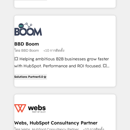
measurable, scalable growth. From onboarding to
enterprise-grade campaigns, our in-house team
builds scalable strategies that drive long-term
revenue. ⚙️ HubSpot Integration & Optimization •
Seamless CRM, CMS, and automation setup •
Complex platform migrations and data cleanups •
Custom APIs and third-party integrations 📈 End-to-
BBD Boom
End Revenue Acceleration • Lifecycle marketing and
โดย BBD Boom
<10 การติดตั้ง
pipeline growth programs • Sales enablement tools
💥 Helping ambitious B2B businesses grow faster
and CRM optimization • Retention strategies with
with HubSpot. Performance and ROI focused. 💥
customer journey mapping 🏅 Elite-Level HubSpot
BBD Boom is the HubSpot partner that can help you
Execution • 750+ onboardings and 2,000+
Solutions Partner
5.0
to HubSpot Better. We work with your teams to
implementations • Deep expertise across marketing,
solve all your HubSpot challenges and improve user
sales, and service hubs • Built-in flexibility for
adoption, sales process and marketing results.
startups to global brands
Services 📚 Onboarding your team to HubSpot for
the first time 🔧 Designing and optimising your
HubSpot set-up for better results 🌐 Website design
and build using HubSpot 🔌 Integrating HubSpot
Webs, HubSpot Consultancy Partner
with other systems 🎓 Training your teams to be
โดย Webs, HubSpot Consultancy Partner
<10 การติดตั้ง