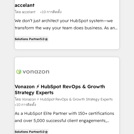
One company, one operating model, delivering
accelant
across offices and consulting teams in the UK, USA,
โดย accelant
<10 การติดตั้ง
Canada, Germany, France, Belgium, Singapore, and
We don’t just architect your HubSpot system—we
South Africa. Certified compliant with ISO/IEC
transform the way your team does business. As an
27001:2022 and ISO 9001:2015 across all seven
Elite HubSpot Solutions Partner, we specialize in
international offices and 175+ employees.
Solutions Partner
5.0
creating tailored, end-to-end CRM solutions that
accelerate growth, improve operational efficiency,
and ensure faster time to value on HubSpot. What
sets us apart? Our people-centric approach. From
day one, our team takes the time to deeply
understand your unique needs, crafting custom
strategies that deliver impactful results. Our mission
Vonazon ⚡ HubSpot RevOps & Growth
Strategy Experts
is to empower you to unlock HubSpot’s full potential
—faster. Through expert training, unmatched
โดย Vonazon ⚡ HubSpot RevOps & Growth Strategy Experts
<10 การติดตั้ง
responsiveness, and ongoing support, we equip
As a HubSpot Elite Partner with 150+ certifications
your team to adopt new systems with confidence
and over 5,000 successful client engagements,
and achieve a unified, data-driven approach to
Vonazon turns marketing complexity into
customer engagement.
Solutions Partner
5.0