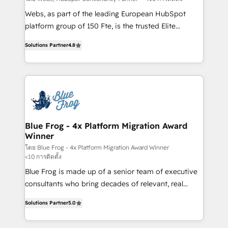
HubSpot pros 📊 Lead generation services using
Webs, as part of the leading European HubSpot
HubSpot Why us? - SIX HubSpot Accreditations -
platform group of 150 Fte, is the trusted Elite
awarded by HubSpot after a rigorous process for
HubSpot CRM Partner offering you a roadmap on
CRM, Solutions Architecture, Onboarding , Data
Solutions Partner
4.8
maximizing EBITDA and achieving Commercial
Migration, Custom Integration & Platform
Excellence. With our targeted processes, we
Enablement -Onboarded over 500 businesses to
strengthen your digital transformation and minimize
HubSpot -Top 1% of partners worldwide -In-house
costs. As HubSpot's Advanced Accredited CRM
team of 25+ experts Contact us today to help you
Implementation partner, we provide expertise to
get more from your investment in HubSpot.
drive your business forward. Since 2015 we are fully
www.bbdboom.com
dedicated to HubSpot and with an experienced
Blue Frog - 4x Platform Migration Award
Winner
team (50+), we work with reputable companies in
B2B sectors such as manufacturing, SaaS and
โดย Blue Frog - 4x Platform Migration Award Winner
<10 การติดตั้ง
business services. We prepare a customized
Blue Frog is made up of a senior team of executive
business case that demonstrates the value and
consultants who bring decades of relevant, real
impact of your digital transformation, including a
world experience to our client engagements. "Blue
detailed financial rationale with a focus on ROI and
Solutions Partner
5.0
Frog is a top, trusted partner in HubSpot's
TCO. As a trusted extension of your team, we
ecosystem for a reason. Their team brings over a
believe in the power of partnership. Together, we