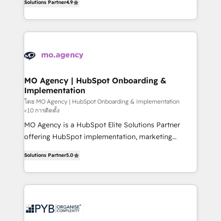
Solutions Partner
4.9
migrate, replatform, and scale smarter. We specialize
deployment experience possible. Whether you are
in high-impact CRM and CMS migrations and
new to HubSpot or seeking to turn around a poor
onboarding from platforms like Salesforce, NetSuite,
install, our team have the change management
Zoho, Pardot, Marketo, Microsoft Dynamics, Wix,
expertise to deliver the solutions you need.
WordPress and legacy CRMs, turning fragmented
systems into unified, growth-ready HubSpot
architectures that accelerate revenue operations and
MO Agency | HubSpot Onboarding &
Implementation
performance. - Multi-object CRM migration, cleanup,
and implementation. - Pre-built and custom
โดย MO Agency | HubSpot Onboarding & Implementation
<10 การติดตั้ง
integrations across your full tech stack. - Custom
MO Agency is a HubSpot Elite Solutions Partner
object setup, CMS builds, and full-funnel automation.
offering HubSpot implementation, marketing
- Dashboards, lifecycle campaigns, and lead
automation, CRM and RevOps consulting, B2B SEO,
nurturing sequences. - Cross-hub setup across
Solutions Partner
5.0
paid media, content marketing, AEO and GEO (AI
Marketing, Sales, Operations, and Service Hubs. -
search optimisation), and HubSpot Content Hub and
Ongoing optimization, managed support, and
WordPress development. We work with enterprise
scalable retainers. Let’s make HubSpot your most
and growth-led companies across technology,
powerful growth engine. Built to convert, scale, and
professional services, financial services and
drive results.
industrial sectors. Offices in Johannesburg, Cape