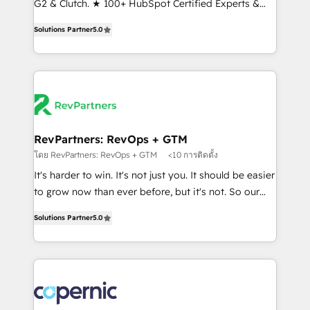
G2 & Clutch. ★ 100+ HubSpot Certified Experts &
and service to drive sustainable growth With 6 key
Trainers across the team ★ 1,500+ implementations
HubSpot accreditations and experience across
Solutions Partner
5.0
across five continents ★ AI-First, RevOps-led,
hundreds of organizations in dozens of industries,
Onboarding obsessed ★ Company of the Year
there’s a good chance one of our globally integrated
2024/25 INSIDEA helps growing companies turn
teams has worked with clients just like you Let’s
HubSpot into a revenue engine. We onboard your
explore whether S2 is the partner you’ve been
team, migrate your data, and build AI-powered
looking for...and get your next big initiative moving!
workflows that drive adoption from week one, in
your time zone. What we do ➤ Onboarding: Live in
RevPartners: RevOps + GTM
weeks, with workflows built around your business,
โดย RevPartners: RevOps + GTM
<10 การติดตั้ง
not a template. ➤ Migration: Move from any legacy
It's harder to win. It's not just you. It should be easier
CRM. Zero downtime, full data integrity. ➤
to grow now than ever before, but it's not. So our
Implementation: Configure HubSpot to run your
focus is serving you, the person responsible for the
revenue process. Sales, marketing, and service wired
Solutions Partner
5.0
revenue number. We do that by bridging the gap
together. ➤ AI and Integrations: Layer Breeze AI,
where agencies fail: combining GTM strategy with
custom agents, and APIs to remove manual work. ➤
technical execution to solve the right problem at the
Ongoing Management: Monthly tune-ups, feature
right time, with the right solution. We don’t just
rollouts, adoption coaching. Buying HubSpot,
implement your CRM. We engineer revenue
switching to it, or reviving a stale portal? We are
outcomes for the GTM owner on HubSpot. We Build