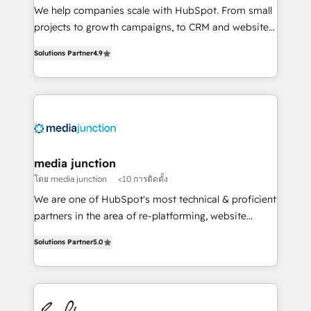
HubSpot Rising Star Why us? Harnessing the full
We help companies scale with HubSpot. From small
potential of the powerful HubSpot CRM. ✔️A team of
projects to growth campaigns, to CRM and websites.
HubSpot experts backed by over 10+ years of
Hire an agency that's experienced in every inch of
HubSpot experience ✔️Flexible pricing models —
Solutions Partner
4.9
HubSpot and willing to work hand-in-hand with your
Hourly-fee (assigned one Dedicated HubSpot
team to simplify the complex and build a better
Admin); Monthly-fee (HubSpot Admin + Project
experience for your team and customers.
Manager); and Fixed Project Cost (as per
requirement). ✔️Helped over 25,000+ customers so
far with our HubSpot solutions. ✔️Bespoke apps &
on-demand bundle services. Connect with us today!
media junction
โดย media junction
<10 การติดตั้ง
We are one of HubSpot's most technical & proficient
partners in the area of re-platforming, website
design & development. We specialize in multi-hub
Solutions Partner
5.0
implementations for mid-market & enterprise
companies. We are woman-owned, powered by
coffee, and we ❤️ dogs. We produce award-winning
work for our clients. 🏆2023 Technical Expertise