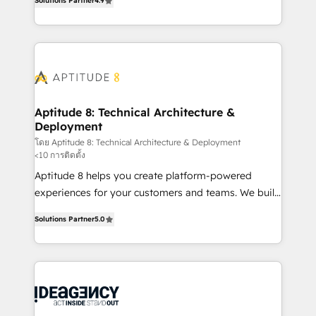
Solutions Partner
4.9
l'intégration CRM et le développement des revenus
question technique ou besoin de structuration de
auprès de vos comptes existants. En France et à
votre projet HubSpot, contactez notre équipe pour
l'international, nous travaillons avec des ETI
un échange dédié.
ambitieuses, des grands groupes voulant aller au-
delà d’une simple transformation digitale et des
startups florissantes. Nos 3 grandes expertises sont :
➤ L’intégration de CRM et de méthodologie RevOps
Aptitude 8: Technical Architecture &
Deployment
pour aligner les équipes marketing, commerciales et
support client (data migration, synchronisation API,
โดย Aptitude 8: Technical Architecture & Deployment
<10 การติดตั้ง
audit et maintenance) ➤ La création de sites internet
Aptitude 8 helps you create platform-powered
de conversion qui transforment les visiteurs en
experiences for your customers and teams. We build
opportunités d'affaires ➤ La mise en place de
multi-hub solutions and orchestrate operations
stratégies d'acquisition marketing (SEO, SEA,
Solutions Partner
5.0
across your entire tech stack. Aptitude 8 is trusted
inbound, automatisation marketing, ABM, IA,
by top brands such as Lenovo, Bluetooth,
emailing) Informations clés : - 10 ans d'expérience -
International Sports Sciences Association, SXSW,
100+ intégrations CRM HubSpot réussies - 40
Notion, Soundcloud, American Nurses Association,
experts conseil - 150 certifications HubSpot
Randstad, Uber Freight, and HubSpot itself. We have
cumulées
the largest technical consulting team of any HubSpot