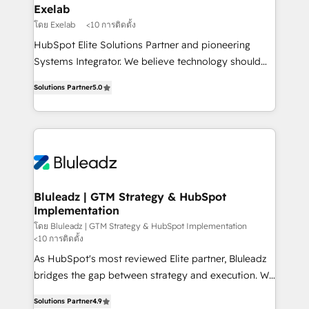
business perspective. Many of our consultants have
Exelab
scaled businesses themselves, giving us a practical
โดย Exelab
<10 การติดตั้ง
understanding of what owners and operators need
HubSpot Elite Solutions Partner and pioneering
as their systems, data, and processes evolve. Since
Systems Integrator. We believe technology should
2014, we’ve supported 1,400+ clients across a wide
serve business strategy, not the other way around.
range of industries, including healthcare, software,
Solutions Partner
5.0
Every engagement begins with clear objectives,
B2B services, manufacturing, financial services and
customer journey mapping, and measurable KPIs.
more. Whether clients are new to HubSpot or
Only then we architect solutions. The question is
expanding into more advanced use cases, we focus
never which features to activate, but which
on delivering clean, scalable, AI-ready systems that
outcomes to deliver. -SYSTEM INTEGRATION-
create long-term value and a consistently strong
Connectors, workflows, and data architectures that
client experience.
make HubSpot the operational hub, integrated with
Bluleadz | GTM Strategy & HubSpot
Implementation
SAP, Microsoft Dynamics, custom ERPs, and any
enterprise platform. Proprietary apps extend
โดย Bluleadz | GTM Strategy & HubSpot Implementation
<10 การติดตั้ง
HubSpot beyond standard configurations. -AI-
As HubSpot's most reviewed Elite partner, Bluleadz
FIRST- AI across customer-facing operations to
bridges the gap between strategy and execution. We
accelerate decisions, streamline processes, and
don't just "set up tools" — we install the GTM
unlock efficiency at scale. From predictive
Solutions Partner
4.9
Operating System (GTM OS) to align your leadership