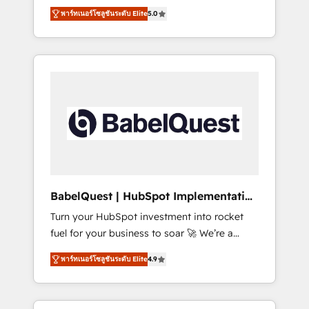
organise that complexity, so your team can
Award - Platform Migration Excellence
พาร์ทเนอร์โซลูชันระดับ Elite
5.0
put HubSpot to work... Welcome to our
HubSpot Impact Award - Platform Excellence
Profile! We help with: • CRM implementation,
40+ full-time HubSpot professionals. 100s of
reports, workflows, and team training • CRM
certifications and accreditations with
migration from Salesforce, Pipedrive,
HubSpot.
Dynamics and others • Technical projects
including custom API integrations • AI
governance for HubSpot-centred operations
A little about us: • Boutique 'Elite' team of 12 •
150+ clients across Sales Hub, Marketing
Hub, Service Hub, Data Hub and CMS •
ISO/IEC 27001:2022, ISO 9001:2015, and ISO
BabelQuest | HubSpot Implementation
42001:2023 certified - the AI management
& Consultancy
Turn your HubSpot investment into rocket
standard • GuardHub: our AI governance
fuel for your business to soar 🚀 We’re a
framework, built on ISO 42001 Ready for the
team of accredited HubSpot experts ready
next step? Click the 👈 '𝗖𝗼𝗻𝘁𝗮𝗰𝘁 𝗯𝘂𝘀𝗶𝗻𝗲𝘀𝘀'
พาร์ทเนอร์โซลูชันระดับ Elite
4.9
to help you. We can implement the platform
button to get in touch (𝘸𝘦'𝘳𝘦 𝘴𝘶𝘱𝘦𝘳
into complex business environments,
𝘳𝘦𝘴𝘱𝘰𝘯𝘴𝘪𝘷𝘦)
optimise what you've got and make sure you