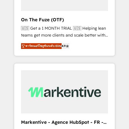
ABM: Drive pipeline with inbound, ABM, AEO,
SEO, & paid media. 👩‍💻Web Design: Build
high-performing websites with UX,
On The Fuze (OTF)
messaging, & conversion strategy that drive
🇺🇸 Get a 1 MONTH TRIAL 🇺🇸 Helping lean
results. 🤖AI Strategy: Activate Breeze Agents,
teams get more clients and scale better with
configure HubSpot AI, & maximize AEO with
our HubSpot Consulting & 'Done For You'
tailored AI services. 🧩Integrations: Extend
พาร์ทเนอร์โซลูชันระดับ Elite
4.9
Services. 🚀 Who We Work With 🚀 We help
HubSpot with custom integrations, hosting, &
lean, growing companies: - Win more
maintenance.
business - Reduce no-shows - Improve lead
& deal conversion rates - Scale with less
headcount ...by using HubSpot's full
capabilities. 🤓 What do you get? 🤓 Our
client's are too busy to learn the ins-and-outs
of HubSpot. We give you a Personal
Consultant + Tech Team to handle the heavy
lifting of mapping out AND building your
ideal system. + Get best practices and 'don't
Markentive - Agence HubSpot - FR -
know what you don't know'
EN