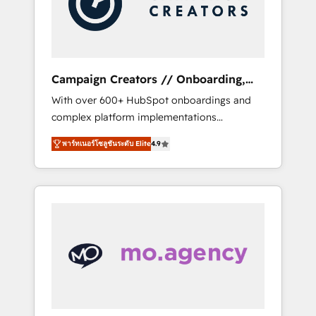
and implement your processes and skilfully
bring your revenue infrastructure to life. Our
collaborative approach keeps you in control
whilst we plan and support the route to your
revenue goals. We have successfully
Campaign Creators // Onboarding,
supported over 500 organisations with
CRM Migration
With over 600+ HubSpot onboardings and
HubSpot implementation, optimisation,
complex platform implementations
training, and adoption assurance. Our tried
delivered, CC is the go-to Elite Solutions
and tested Roadmap methodology will
พาร์ทเนอร์โซลูชันระดับ Elite
4.9
Partner for businesses ready to migrate,
ensure that you receive the best deployment
replatform, and scale smarter. We specialize
experience possible. Whether you are new to
in high-impact CRM and CMS migrations and
HubSpot or seeking to turn around a poor
onboarding from platforms like Salesforce,
install, our team have the change
NetSuite, Zoho, Pardot, Marketo, Microsoft
management expertise to deliver the
Dynamics, Wix, WordPress and legacy CRMs,
solutions you need.
turning fragmented systems into unified,
growth-ready HubSpot architectures that
accelerate revenue operations and
performance. - Multi-object CRM migration,