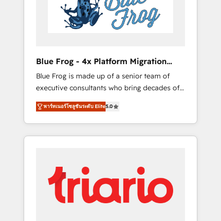
expertise to drive your business forward.
Since 2015 we are fully dedicated to
HubSpot and with an experienced team
(50+), we work with reputable companies in
B2B sectors such as manufacturing, SaaS and
Blue Frog - 4x Platform Migration
business services. We prepare a customized
Award Winner
Blue Frog is made up of a senior team of
business case that demonstrates the value
executive consultants who bring decades of
and impact of your digital transformation,
relevant, real world experience to our client
including a detailed financial rationale with a
พาร์ทเนอร์โซลูชันระดับ Elite
5.0
engagements. "Blue Frog is a top, trusted
focus on ROI and TCO. As a trusted extension
partner in HubSpot's ecosystem for a reason.
of your team, we believe in the power of
Their team brings over a decade of
partnership. Together, we embark on a
experience to the table, along with deep
transformational journey that sets your
knowledge of the HubSpot platform and
business up for long-term success. Unlock
strategies for driving growth. They are
your business. If not now, when?
committed to helping our customers grow
and finding solutions that fit their unique
business needs. We are thrilled to have Blue
Frog in the HubSpot ecosystem leading the