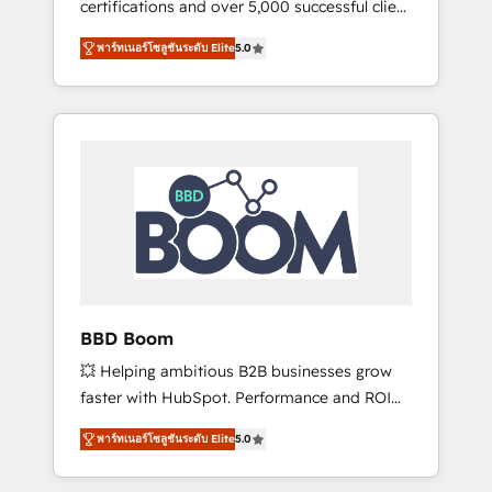
certifications and over 5,000 successful client
confidence and achieve a unified, data-
engagements, Vonazon turns marketing
driven approach to customer engagement.
พาร์ทเนอร์โซลูชันระดับ Elite
5.0
complexity into measurable, scalable growth.
From onboarding to enterprise-grade
campaigns, our in-house team builds scalable
strategies that drive long-term revenue. ⚙️
HubSpot Integration & Optimization •
Seamless CRM, CMS, and automation setup •
Complex platform migrations and data
cleanups • Custom APIs and third-party
integrations 📈 End-to-End Revenue
Acceleration • Lifecycle marketing and
pipeline growth programs • Sales enablement
BBD Boom
tools and CRM optimization • Retention
💥 Helping ambitious B2B businesses grow
strategies with customer journey mapping 🏅
faster with HubSpot. Performance and ROI
Elite-Level HubSpot Execution • 750+
focused. 💥 BBD Boom is the HubSpot
onboardings and 2,000+ implementations •
พาร์ทเนอร์โซลูชันระดับ Elite
5.0
partner that can help you to HubSpot Better.
Deep expertise across marketing, sales, and
We work with your teams to solve all your
service hubs • Built-in flexibility for startups