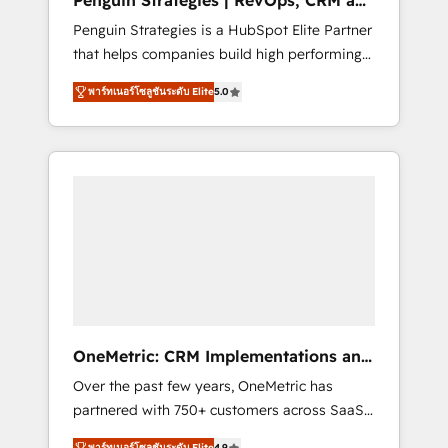
Penguin Strategies | RevOps, CRM and
Pas pour remplacer l'humain, mais pour
AI
Penguin Strategies is a HubSpot Elite Partner
l'augmenter. Chez Ideagency, nous
that helps companies build high performing
accompagnons cette transformation. D'abord
revenue operations across complex sales
les fondations : des données unifiées, des
พาร์ทเนอร์โซลูชันระดับ Elite
5.0
cycles, multi system environments and global
processus alignés. Ensuite l'augmentation :
SaaS or manufacturing teams. Trusted by
l'IA là où elle crée de la valeur. Et surtout :
leading enterprises and fast growing scale
l'humain qui reste au centre. Parce que la
ups including Sony, Rapyd, Fiverr, XM Cyber,
vraie performance vient de l'intérieur. Act
Bridgepointe Technologies, EMA Design
Inside. Stand Out.
Automation and Uptive. 📊 RevOps & data
architecture 🔗 CRM migrations & End to end
integrations 🤖 AI workflows & enrichment 📘
Team enablement & company-wide adoption
We create HubSpot environments that teams
use with confidence and that leadership can
OneMetric: CRM Implementations and
rely on for scalable revenue insights.
GTM engineering
Over the past few years, OneMetric has
partnered with 750+ customers across SaaS,
fintech, healthcare, real estate, and other
พาร์ทเนอร์โซลูชันระดับ Elite
4.9