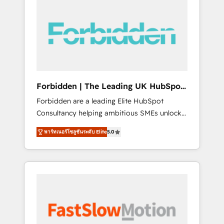
(Divalto, Sage X3, Cegid, Pennylane,
Dynamics..), VOIP (Aircall, Ringover, Modjo),
Shopify, Oneflow. 💻 Développements
custom : CRM UI Extensions (React),
Serverless Node.js, Custom Objects, thèmes
HubL, agents IA & Breeze AI. 🎯 Secteurs :
Industrie, Distribution B2B, SaaS, Services
Forbidden | The Leading UK HubSpot
B2B, Immobilier, Viticulture, Finance. 🚀 Nos
Consultancy
Forbidden are a leading Elite HubSpot
livrables : migration sécurisée,
Consultancy helping ambitious SMEs unlock
implémentation Marketing + Sales + Service
the full potential of HubSpot. Too many
Hub, synchronisation ERP ↔ HubSpot temps
พาร์ทเนอร์โซลูชันระดับ Elite
5.0
businesses invest in HubSpot but never see
réel, formation équipes. 🏆 +350 projets
the ROI they expected due to poor adoption,
livrés. Accrédités HubSpot CRM
messy data, and disconnected teams getting
Implementation, Data Migration & Custom
in the way. That’s where we come in. We
Integration. 📩 Parlons de votre projet →
partner with scaling businesses across the UK
digitaweb.com
to design, implement, and optimise HubSpot
so it actually drives revenue, not just reports
on it. Our services include: - Choosing the