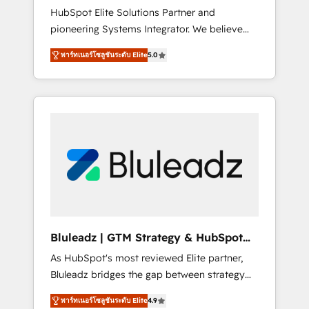
HubSpot Elite Solutions Partner and
processes evolve. Since 2014, we’ve
pioneering Systems Integrator. We believe
supported 1,400+ clients across a wide range
technology should serve business strategy,
of industries, including healthcare, software,
พาร์ทเนอร์โซลูชันระดับ Elite
5.0
not the other way around. Every engagement
B2B services, manufacturing, financial
begins with clear objectives, customer
services and more. Whether clients are new
journey mapping, and measurable KPIs. Only
to HubSpot or expanding into more
then we architect solutions. The question is
advanced use cases, we focus on delivering
never which features to activate, but which
clean, scalable, AI-ready systems that create
outcomes to deliver. -SYSTEM INTEGRATION-
long-term value and a consistently strong
Connectors, workflows, and data
client experience.
architectures that make HubSpot the
operational hub, integrated with SAP,
Microsoft Dynamics, custom ERPs, and any
enterprise platform. Proprietary apps extend
Bluleadz | GTM Strategy & HubSpot
HubSpot beyond standard configurations. -
Implementation
As HubSpot's most reviewed Elite partner,
AI-FIRST- AI across customer-facing
Bluleadz bridges the gap between strategy
operations to accelerate decisions,
and execution. We don't just "set up tools" —
streamline processes, and unlock efficiency
พาร์ทเนอร์โซลูชันระดับ Elite
4.9
we install the GTM Operating System (GTM