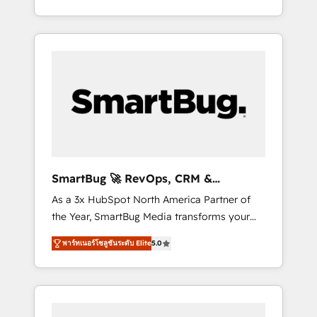
at scale. From predictive intelligence to
OS) to align your leadership and engineer a
conversational AI, we turn data into action
portal that drives predictable revenue
and automation into competitive advantage.
velocity. 🚀 GTM Strategy & Alignment
✦ 150+ implementations ✦ 100+
Workshops & Sprints: Identify "Valleys of
certifications ✦ 7 accreditations
Death" stalling growth. Fix your ICP, Math,
and Story to stop "accelerating a mess." ⚙️
Elite Engineering & AI Scalable Architecture:
Zero-technical-debt setup across all Hubs,
validated by our 7 HubSpot Accreditations.
AI-Powered RevOps: Breeze AI, custom AI
SmartBug 🚀 RevOps, CRM &
agents, and high-integrity migrations for total
Integration Experts
As a 3x HubSpot North America Partner of
reporting clarity. Security & Compliance: SOC
the Year, SmartBug Media transforms your
2 Type I and HIPAA attested for enterprise-
customer lifecycle into a revenue engine. Our
grade data security. 🏆 Why Bluleadz? GTM
พาร์ทเนอร์โซลูชันระดับ Elite
5.0
unified ecosystem includes specialized
OS Partner | 16+ Years Experience | 1,000+
divisions Globalia (AI & Software) and Point
Five-Star Reviews
Success Media (Paid Media), making this the
official home for all three brands. 🔄