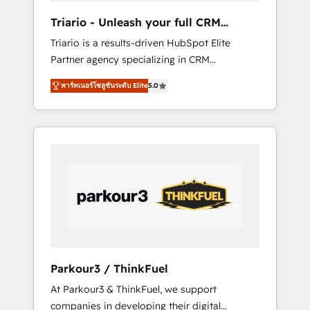
way for customers!" - Yamini Rangan, CEO of
Triario - Unleash your full CRM
HubSpot “Our experience with the team at
potential
Triario is a results-driven HubSpot Elite
Blue Frog has been nothing short of
Partner agency specializing in CRM
extraordinary. Their years of experience and
implementations & migrations, Revenue
quality of skilled staff has earned them a
พาร์ทเนอร์โซลูชันระดับ Elite
5.0
Operations, Custom Integrations, Custom AI
trusted reputation within the HubSpot
agents and AI-ready Website Design With
ecosystem as a reliable partner capable of
over 15 years of experience, we help
delivering remarkable experiences for our
companies bridge the gap between
most sophisticated clients.” - Brian Garvey,
marketing, sales, and customer success
VP, Solutions Partner Program, HubSpot.
through smart automation, data hygiene, and
tailored HubSpot solutions. Our clients
choose us because we blend the expertise of
a global consultancy with the care and agility
of a boutique firm. At Triario, we’re big
enough to deliver but small enough to listen.
Parkour3 / ThinkFuel
Our Services: HubSpot implementations &
At Parkour3 & ThinkFuel, we support
data migration Custom AI agents Revenue
companies in developing their digital
Operations API integrations AI-ready Website