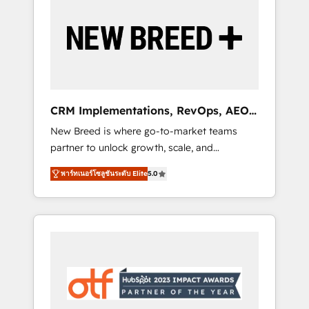
Implementation & Integration - Seamless
migrations and system integrations powered
by Globalia’s technical development team. -
19 HubSpot-certified trainers to drive
platform adoption. 📈 Revenue Generation -
Full-funnel marketing and high-performance
advertising via Point Success Media. - Expert
CRM Implementations, RevOps, AEO
deployment of Breeze AI and custom agents
+ Web, Demand Gen
New Breed is where go-to-market teams
to automate growth. 🏆 Elite Excellence - 8
partner to unlock growth, scale, and
platform accreditations and deep HIPAA-
transformation. We help companies activate
compliance expertise. - A team of 250+
พาร์ทเนอร์โซลูชันระดับ Elite
5.0
HubSpot’s AI-powered customer platform
experts dedicated to your resilient growth.
and operationalize HubSpot’s Loop
Marketing framework through expert-led
services, smart agents, and purpose-built
apps, tailored to your business. Together, we
unlock results, fast. ⚙️CRM & RevOps: Align all
Hubs to your buyer journey for clean data,
scalability, & reporting. 🎯Demand Gen &