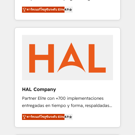
strategies by leveraging technologies and
design Let’s turn your CRM into your growth
พาร์ทเนอร์โซลูชันระดับ Elite
4.9
automating their marketing and sales
engine!
processes to generate growth. Our offer
spans from Strategy to Operations. We
specialize in CRM onboarding and
implementation, web design, sales &
marketing automation, and digital marketing.
With extensive experience working with tech
companies and manufacturers since 2002,
we are committed to empowering our clients
and developing their autonomy. Get to grips
with HubSpot through guided
HAL Company
implementation and seamless integration of
Partner Elite con +700 implementaciones
the CRM platform into your digital
entregadas en tiempo y forma, respaldadas
ecosystem. Would you like support in
por 6 acreditaciones de HubSpot y un
deploying your inbound marketing strategy?
พาร์ทเนอร์โซลูชันระดับ Elite
4.9
equipo de 6 Certified Trainers avalados por
We'll provide support tailored to your needs
HubSpot Academy. Acompañamos a las
and sales objectives. With 125+ certifications,
empresas en cada etapa de su crecimiento