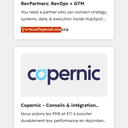
RevPartners: RevOps + GTM
from any legacy CRM. Zero downtime, full
You need a partner who can connect strategy,
data integrity. ➤ Implementation: Configure
systems, data, & execution inside HubSpot.
HubSpot to run your revenue process. Sales,
We bridge the gap where most agencies fall
marketing, and service wired together. ➤ AI
พาร์ทเนอร์โซลูชันระดับ Elite
5.0
short by combining GTM strategy with
and Integrations: Layer Breeze AI, custom
technical execution to solve the right
agents, and APIs to remove manual work. ➤
problem with the right solution. As the only
Ongoing Management: Monthly tune-ups,
firm in the world to hold Elite Partner
feature rollouts, adoption coaching. Buying
Accreditations with both HubSpot and Clay,
HubSpot, switching to it, or reviving a stale
our clients gain a unique advantage in CRM
portal? We are built for the work.
architecture, pipeline generation, data
intelligence, and go-to-market execution.
Why B2B Businesses Choose RP: - Secure:
Soc2 compliant 🛡️ - Pricing: Implementations
starting at $1,5k 💵 - Speed: Launch in 14
Copernic - Conseils & intégration
days ⚡ - Global: 75+ RPers across five
HubSpot
Nous aidons les PME et ETI à booster
continents 🌐 - Scale: Largest organically
durablement leur performance en répondant
grown & fastest tiering Elite HubSpot Partner
aux vrais défis : • Intégration de HubSpot