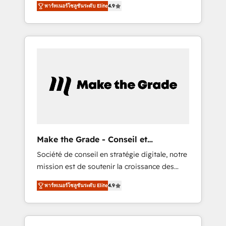
🪴 - Sales Hub: More implementations than
พาร์ทเนอร์โซลูชันระดับ Elite
4.9
avec d’autres outils (ERP, téléphonie, etc.) •
any other Partner 💻 - Migrations: We convert
Alignement des équipes grâce à un outil et
Salesforce addicts to HubSpot evangelists 🧡
des données partagées • Amélioration de la
Don't hire a marketing agency for an Ops
collecte et de l’analyse des données pour des
problem. Don't hire a technical agency for a
décisions éclairées • Optimisation de
growth problem. Hire a partner built to solve
l’efficacité et de la productivité des équipes
both.
Notre équipe de 30 consultants certifiés
HubSpot aborde chaque projet avec un
engagement total, alignant processus métiers
et technologie, et guidant vos équipes à
travers le changement, tout en centrant vos
Make the Grade - Conseil et
objectifs d’entreprise. Grâce à une
intégrateur HubSpot
Société de conseil en stratégie digitale, notre
méthodologie éprouvée auprès de plus de
mission est de soutenir la croissance des
400 clients, nous comprenons rapidement
entreprises B2B à travers l’acquisition de
vos enjeux et intégrons parfaitement
พาร์ทเนอร์โซลูชันระดับ Elite
4.9
nouveaux clients, l'intégration CRM et le
HubSpot dans votre organisation. Pour toute
développement des revenus auprès de vos
question technique ou besoin de
comptes existants. En France et à
structuration de votre projet HubSpot,