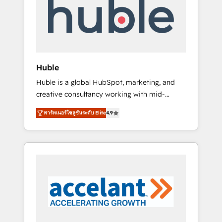
Custom Integrations Slash months from your
API Integration project... ⬅️ Click "Contact
Business" ⬅️ to access 150+ Kickstart
Integration templates that put HubSpot in
the center of your tech stack, syncing... 🛍️
Shopify or WooCommerce 💲 Stripe or
Huble
Paypal 💰 Sage or Netsuite 🤖 Google or
Huble is a global HubSpot, marketing, and
Microsoft ✍️ DocuSign or PandaDoc 🌐
creative consultancy working with mid-
Avalara or Quaderno HubSnacks holds the
market and enterprise businesses. We go
rare Advanced "Custom Integrations"
พาร์ทเนอร์โซลูชันระดับ Elite
4.9
beyond implementation, shaping the
Accreditation, securely sync data across... 🔄
strategy, processes, and teams that turn
any apps, in any direction. Stuck on your old
HubSpot into a genuine growth engine.
CRM..? Migrate | seamlessly off your old CRM
Named HubSpot's Global Partner of the Year
onto a clean new HubSpot portal with
in 2024, consistently ranked among their top
Advanced Website and CRM Migrations using
5 partners worldwide, and with over 15 years
our in-house "HubScrub" Tool.
in the ecosystem, Huble has built a track
record that speaks for itself. One company,
one operating model, delivering across