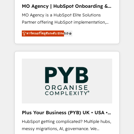
cleanup, and implementation. - Pre-built and
MO Agency | HubSpot Onboarding &
custom integrations across your full tech
Implementation
MO Agency is a HubSpot Elite Solutions
stack. - Custom object setup, CMS builds, and
Partner offering HubSpot implementation,
full-funnel automation. - Dashboards,
marketing automation, CRM and RevOps
lifecycle campaigns, and lead nurturing
พาร์ทเนอร์โซลูชันระดับ Elite
5.0
consulting, B2B SEO, paid media, content
sequences. - Cross-hub setup across
marketing, AEO and GEO (AI search
Marketing, Sales, Operations, and Service
optimisation), and HubSpot Content Hub
Hubs. - Ongoing optimization, managed
and WordPress development. We work with
support, and scalable retainers. Let’s make
enterprise and growth-led companies across
HubSpot your most powerful growth engine.
technology, professional services, financial
Built to convert, scale, and drive results.
services and industrial sectors. Offices in
Johannesburg, Cape Town, Dubai & London.
500+ HubSpot CRM implementations
delivered. AI visibility coverage across
ChatGPT, Claude, Perplexity, Gemini and
Plus Your Business (PYB) UK • USA •
Google AI Overviews. HubSpot Impact Award
Europe
HubSpot getting complicated? Multiple hubs,
- Customer First HubSpot Impact Award -
messy migrations, AI, governance. We
Integrations Innovation HubSpot Impact