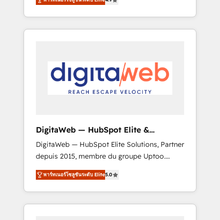
industries. With 150+ HubSpot-certified
experts, we deliver scalable solutions to
complex GTM and RevOps challenges. Our
Expertise 🔹 Onboarding & Implementation:
Accredited HubSpot Partner, ensuring
smooth setup tailored to your GTM motion.
🔹 Migrations: Move from other CRMs to
HubSpot without data loss or downtime. 🔹
RevOps Strategy: Align teams, processes, and
data to drive revenue efficiency. 🔹
Integrations: Connect HubSpot with your tech
DigitaWeb — HubSpot Elite &
stack for better adoption. 🔹 Custom
Intégrations ERP
DigitaWeb — HubSpot Elite Solutions, Partner
Solutions: Build tailored apps, workflows, and
depuis 2015, membre du groupe Uptoo.
configurations. We are SOC 2 Type II and ISO
Nous aidons les ETI et PME B2B à unifier
27001 certified, reinforcing our commitment
พาร์ทเนอร์โซลูชันระดับ Elite
5.0
Marketing, Ventes et Service sur HubSpot
to data security and compliance. At
grâce à la Revenue Architecture : alignement
OneMetric, we help revenue teams focus on
des équipes, pipeline prévisible, croissance
the OneMetric that matters most: revenue.
mesurable. 🔌 Intégrations complexes : ERP