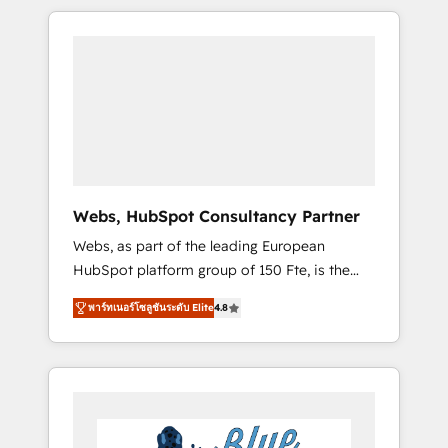
HubSpot challenges and improve user
to global brands
adoption, sales process and marketing
results. Services 📚 Onboarding your team to
HubSpot for the first time 🔧 Designing and
optimising your HubSpot set-up for better
results 🌐 Website design and build using
HubSpot 🔌 Integrating HubSpot with other
systems 🎓 Training your teams to be
HubSpot pros 📊 Lead generation services
Webs, HubSpot Consultancy Partner
using HubSpot Why us? - SIX HubSpot
Webs, as part of the leading European
Accreditations - awarded by HubSpot after a
HubSpot platform group of 150 Fte, is the
rigorous process for CRM, Solutions
trusted Elite HubSpot CRM Partner offering
Architecture, Onboarding , Data Migration,
พาร์ทเนอร์โซลูชันระดับ Elite
4.8
you a roadmap on maximizing EBITDA and
Custom Integration & Platform Enablement -
achieving Commercial Excellence. With our
Onboarded over 500 businesses to HubSpot
targeted processes, we strengthen your
-Top 1% of partners worldwide -In-house
digital transformation and minimize costs. As
team of 25+ experts Contact us today to help
HubSpot's Advanced Accredited CRM
you get more from your investment in
Implementation partner, we provide
HubSpot. www.bbdboom.com