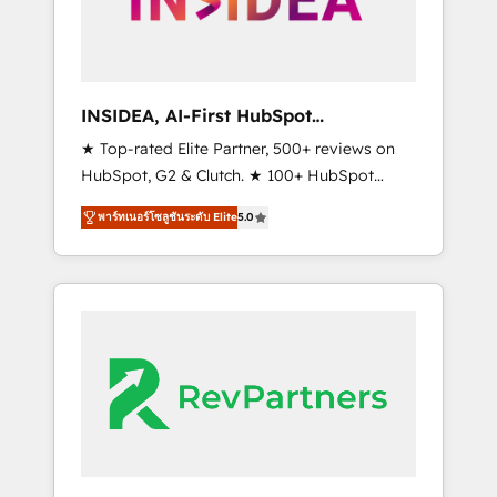
integrated marketing campaigns, & RevOps
frameworks that fuel long-term success We
connect the entire customer lifecycle through
seamless integrations, ensure long-term
INSIDEA, AI-First HubSpot
adoption with change-management
Onboarding & RevOps
★ Top-rated Elite Partner, 500+ reviews on
programs, and align marketing, sales, and
HubSpot, G2 & Clutch. ★ 100+ HubSpot
service to drive sustainable growth With 6
Certified Experts & Trainers across the team
key HubSpot accreditations and experience
พาร์ทเนอร์โซลูชันระดับ Elite
5.0
★ 1,500+ implementations across five
across hundreds of organizations in dozens
continents ★ AI-First, RevOps-led,
of industries, there’s a good chance one of
Onboarding obsessed ★ Company of the
our globally integrated teams has worked
Year 2024/25 INSIDEA helps growing
with clients just like you Let’s explore
companies turn HubSpot into a revenue
whether S2 is the partner you’ve been
engine. We onboard your team, migrate your
looking for...and get your next big initiative
data, and build AI-powered workflows that
moving!
drive adoption from week one, in your time
zone. What we do ➤ Onboarding: Live in
weeks, with workflows built around your
business, not a template. ➤ Migration: Move