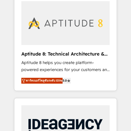
l'international, nous travaillons avec des ETI
contactez notre équipe pour un échange
ambitieuses, des grands groupes voulant
dédié.
aller au-delà d’une simple transformation
digitale et des startups florissantes. Nos 3
grandes expertises sont : ➤ L’intégration de
CRM et de méthodologie RevOps pour
aligner les équipes marketing, commerciales
et support client (data migration,
Aptitude 8: Technical Architecture &
synchronisation API, audit et maintenance) ➤
Deployment
Aptitude 8 helps you create platform-
La création de sites internet de conversion
powered experiences for your customers and
qui transforment les visiteurs en
teams. We build multi-hub solutions and
opportunités d'affaires ➤ La mise en place
พาร์ทเนอร์โซลูชันระดับ Elite
5.0
orchestrate operations across your entire
de stratégies d'acquisition marketing (SEO,
tech stack. Aptitude 8 is trusted by top
SEA, inbound, automatisation marketing,
brands such as Lenovo, Bluetooth,
ABM, IA, emailing) Informations clés : - 10 ans
International Sports Sciences Association,
d'expérience - 100+ intégrations CRM
SXSW, Notion, Soundcloud, American Nurses
HubSpot réussies - 40 experts conseil - 150
Association, Randstad, Uber Freight, and
certifications HubSpot cumulées
HubSpot itself. We have the largest technical