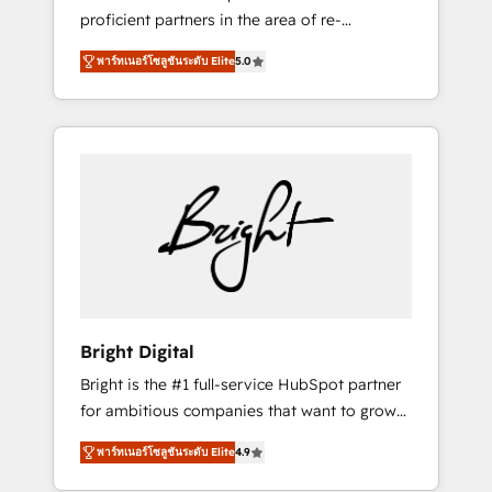
proficient partners in the area of re-
platforming, website design & development.
พาร์ทเนอร์โซลูชันระดับ Elite
5.0
We specialize in multi-hub implementations
for mid-market & enterprise companies. We
are woman-owned, powered by coffee, and
we ❤️ dogs. We produce award-winning work
for our clients. 🏆2023 Technical Expertise
Impact Award 🏆2022 Technical Expertise
Impact Award 🏆2022 Platform Migration
Excellence Impact Award 🏆2020 Elite
Solutions Partner 🏆2019 Integrations
HubSpot Impact Award 🏆2019 Marketing
Enablement HubSpot Impact Award 🏆2018
Bright Digital
Website Design HubSpot Impact Award 🏆
Bright is the #1 full-service HubSpot partner
2017 Website Design HubSpot Impact Award
for ambitious companies that want to grow
🏆2016 Growth-Driven Design Agency of the
smarter. From HubSpot onboarding, to
Year 🏆2016 Sales Enablement HubSpot
พาร์ทเนอร์โซลูชันระดับ Elite
4.9
training, from developing a new website to
Impact Award 🏆2015 Growth-Driven Design
lead generation and digital marketing; we do