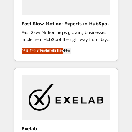
right HubSpot package for your business -
Full CRM, Marketing, and Sales Hub
implementations - Custom dashboards and
Fast Slow Motion: Experts in HubSpot
reporting - Workflow automation and data
& Salesforce
Fast Slow Motion helps growing businesses
clean-up - Sales enablement and team
implement HubSpot the right way from day
training - Ongoing optimisation and RevOps
one — with the flexibility to scale as
support Based in Leeds and London, we
พาร์ทเนอร์โซลูชันระดับ Elite
4.9
complexity increases. Highly certified in both
partner with SMEs across the UK who are
HubSpot and Salesforce, we bring deep
ready to turn HubSpot into the growth
experience in CRM implementation,
engine it’s meant to be.
integrations, and data migration across
modern business systems. Built to serve
growing mid-market and enterprise
organizations, our team combines strong
technical execution with real business
perspective. Many of our consultants have
scaled businesses themselves, giving us a
practical understanding of what owners and
Exelab
operators need as their systems, data, and