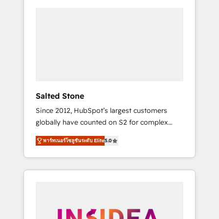
Salted Stone
Since 2012, HubSpot’s largest customers
globally have counted on S2 for complex
migrations, change management, systems
พาร์ทเนอร์โซลูชันระดับ Elite
5.0
integration, and creative solutions that
deliver measurable impact and transform
brand experiences As one of the few full-
service creative agencies in the HubSpot
ecosystem, we blend strategy, technology, &
award-winning design to build scalable,
globally regionalized HubSpot websites,