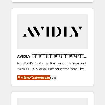
specialize in both strategic RevOps planning
and hands-on technical execution - building
the operational foundation companies need
to thrive. Industries we specialize in: -
Manufacturing - Healthcare - Financial
Services - Managed IT (MSP) - Franchises -
Professional Services - And more! How we
help: ✔️ Full HubSpot implementations and
portal optimization ✔️ Data migrations, CRM
architecture, and reporting foundations ✔️
AVIDLY 🇬🇧🇫🇮🇸🇪🇩🇰🇺🇸🇨🇦🇳🇴
Custom integrations and workflow
🇩🇪🇦🇺🇳🇿
HubSpot’s 5x Global Partner of the Year and
automation ✔️ User adoption programs,
2024 EMEA & APAC Partner of the Year. The
training, and enablement Through project-
world’s most experienced and fully
based engagements and ongoing RevOps
พาร์ทเนอร์โซลูชันระดับ Elite
5.0
accredited HubSpot Solutions Partner. 🚀
partnerships, we guide organizations through
With 2,750+ HubSpot projects delivered and
the revenue maturity model - delivering the
370+ specialists across EMEA, APAC and NAM,
right improvements at the right time so
we de-risk complex CRM programmes and
operations evolve strategically and
accelerate ROI across every HubSpot Hub. 🧭
sustainably as the business grows.