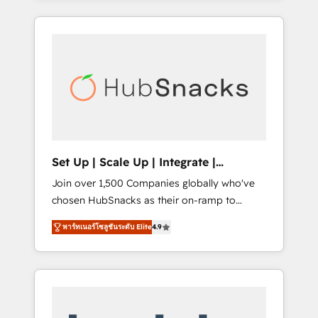
Agency of the Year 🏆2015 Became the 5th
it all (and with great results)! In short, our
Agency to reach Diamond 🏆2014 HubSpot
services include: - HubSpot consultancy:
COS Performance Award 🏆2014 HubSpot
onboarding, training, data migration -
COS Design Award 🏆2013 HubSpot
HubSpot development: websites, custom
Marketplace Provider of the Year 🏆2011
modules, integrations - Marketing & sales
Became a HubSpot Partner 📆Founded in
solutions: digital marketing, advertising,
1997
campaigns, content and design We connect
people, data and technology to improve
customer experiences. With our bright
Set Up | Scale Up | Integrate |
people, exciting ideas and can-do mentality,
HubSnacks FlexPlan
Join over 1,500 Companies globally who've
we ensure revenue growth on a daily basis.
chosen HubSnacks as their on-ramp to
So tell us your challenge; our passionate and
HubSpot since 2014 Simple pay-as-you-go
growth driven team of 100+ experts is ready
พาร์ทเนอร์โซลูชันระดับ Elite
4.9
plans that accelerate value... 1️⃣ Set Up |
for you! Driving digital growth |
Onboarding New or Check-fixing existing
www.brightdigital.com
HubSpot portals 2️⃣ Scale Up | 100% HubSpot
Task Execution... Global 24/7 ... All Experts 3️⃣
Integrate | your entire Tech Stack with