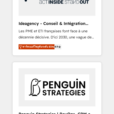
consulting team of any HubSpot partner and
expertise across operational strategy,
business-first process building, system
integration, custom development, and
Ideagency - Conseil & Intégration
extensibility. When you work with Aptitude 8,
HubSpot
Les PME et ETI françaises font face à une
you get a team – not an individual – with
décennie décisive. D'ici 2030, une vague de
embedded consulting, strategy,
consolidation va recomposer le marché.
development, and project management. We
พาร์ทเนอร์โซลูชันระดับ Elite
4.9
Seules survivront les entreprises qui auront
have 100% US-based, FTE team members.
réussi leur transformation. Le problème ?
We offer project-based and managed
58% des dirigeants savent que l'IA est vitale
services engagements that include new
pour leur survie. Mais 57% n'ont aucune
HubSpot implementations, migrations from
stratégie. Et 43% ne maîtrisent même pas
other platforms, systems integration,
leurs données. C'est le paradoxe français :
extensibility, custom development, and
conscience totale, action nulle. La solution
ongoing RevOps support.
s'appelle l'Entreprise Augmentée. Ce n'est pas
une entreprise qui utilise l'IA. C'est une
organisation qui a réussi la symbiose entre
l'expertise humaine et l'intelligence artificielle.