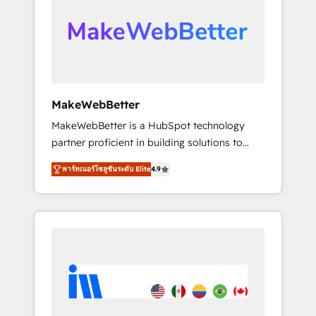
From multi-region migrations to AI-powered
automation, we turn complexity into clarity,
human at global scale. 🏆 HubSpot’s CEO
called us “the partner of the future.” Others
agree it is proof of trust built through
measurable impact.
MakeWebBetter
MakeWebBetter is a HubSpot technology
partner proficient in building solutions to
maximize the operational efficiency of
พาร์ทเนอร์โซลูชันระดับ Elite
4.9
HubSpot. The fastest-growing tech-enabler &
facilitator, MakeWebBetter, hands you the
blend of HubSpot expertise & eminent
solutions & integrations. Trust us to
streamline your HubSpot experience. 🚀
HubSpot Elite Partners with 10+ years of
HubSpot experience 🤝HubSpot Premier
Integration partner 🤝Google Premier Partner
2023 🌟5 HubSpot Accreditations 🌟Won