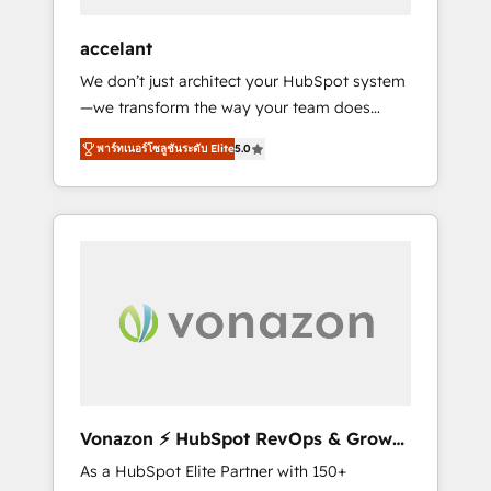
offices and consulting teams in the UK, USA,
Canada, Germany, France, Belgium,
accelant
Singapore, and South Africa. Certified
We don’t just architect your HubSpot system
compliant with ISO/IEC 27001:2022 and ISO
—we transform the way your team does
9001:2015 across all seven international
business. As an Elite HubSpot Solutions
offices and 175+ employees.
พาร์ทเนอร์โซลูชันระดับ Elite
5.0
Partner, we specialize in creating tailored,
end-to-end CRM solutions that accelerate
growth, improve operational efficiency, and
ensure faster time to value on HubSpot.
What sets us apart? Our people-centric
approach. From day one, our team takes the
time to deeply understand your unique
needs, crafting custom strategies that deliver
impactful results. Our mission is to empower
you to unlock HubSpot’s full potential—faster.
Through expert training, unmatched
Vonazon ⚡ HubSpot RevOps & Growth
responsiveness, and ongoing support, we
Strategy Experts
As a HubSpot Elite Partner with 150+
equip your team to adopt new systems with