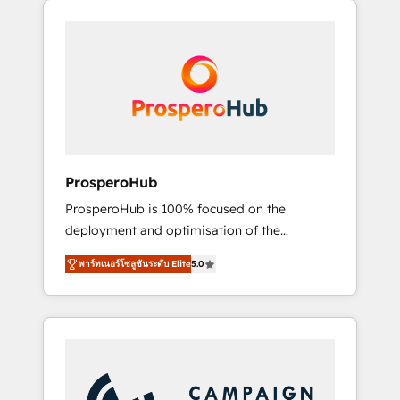
we are part of the most certified Canadian
integrando estrategia, tecnología y procesos
agencies, and we both hold Onboarding
comerciales para potenciar resultados reales.
Accreditations. Based in Canada (coast to
Nos caracterizamos por combinar excelencia
coast), our services are offered in both
técnica con una mirada estratégica a largo
English & French.
plazo.
ProsperoHub
ProsperoHub is 100% focused on the
deployment and optimisation of the
HubSpot CRM platform. Our highly
พาร์ทเนอร์โซลูชันระดับ Elite
5.0
experienced team of solutions experts will
ensure that you achieve maximum adoption
and ROI from your HubSpot investment. Use
our extensive HubSpot, sales, marketing,
service and integrations expertise to lead
your team on their HubSpot journey, design