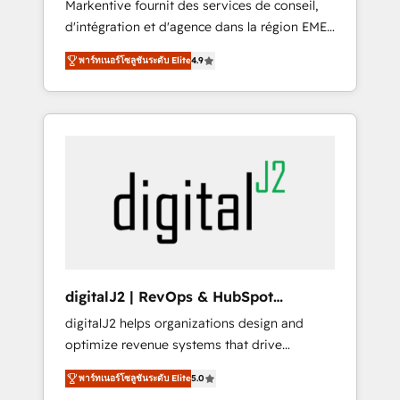
Markentive fournit des services de conseil,
recommendations to maximize conversions!
d'intégration et d'agence dans la région EMEA
OTF is an Elite Partner (top 1% of 6,500+
et North America. Avec plus de 115 experts en
Partners) and was named 2023 HubSpot
พาร์ทเนอร์โซลูชันระดับ Elite
4.9
marketing automation, Growth, Revops, CRM
Partner of the Year 💥 Trusted by 2,500+
et webdesign. Markentive is both a
companies to help them scale and close
consulting firm, a digital agency and an
more business, by using HubSpot (the right
integrator. With over 115 experts in marketing
way). ⭐️ Here's more info:
automation, growth, revops, CRM and
www.onthefuze.com/hubspot-admin Contact
webdesign (We focus on EMEA - USA
us to learn more!
customers).
digitalJ2 | RevOps & HubSpot
Implementations
digitalJ2 helps organizations design and
optimize revenue systems that drive
scalable, predictable growth. As a triple-
พาร์ทเนอร์โซลูชันระดับ Elite
5.0
accredited HubSpot Solutions Partner, we