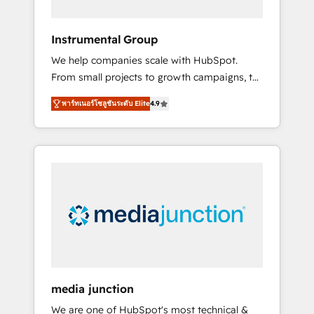
HubSpot Theme Challenge 2021 🌟
INBOUND’19 HubSpot Rising Star Why us?
Instrumental Group
Harnessing the full potential of the powerful
We help companies scale with HubSpot.
HubSpot CRM. ✔️A team of HubSpot experts
From small projects to growth campaigns, to
backed by over 10+ years of HubSpot
CRM and websites. Hire an agency that's
experience ✔️Flexible pricing models —
พาร์ทเนอร์โซลูชันระดับ Elite
4.9
experienced in every inch of HubSpot and
Hourly-fee (assigned one Dedicated
willing to work hand-in-hand with your team
HubSpot Admin); Monthly-fee (HubSpot
to simplify the complex and build a better
Admin + Project Manager); and Fixed Project
experience for your team and customers.
Cost (as per requirement). ✔️Helped over
25,000+ customers so far with our HubSpot
solutions. ✔️Bespoke apps & on-demand
bundle services. Connect with us today!
media junction
We are one of HubSpot's most technical &