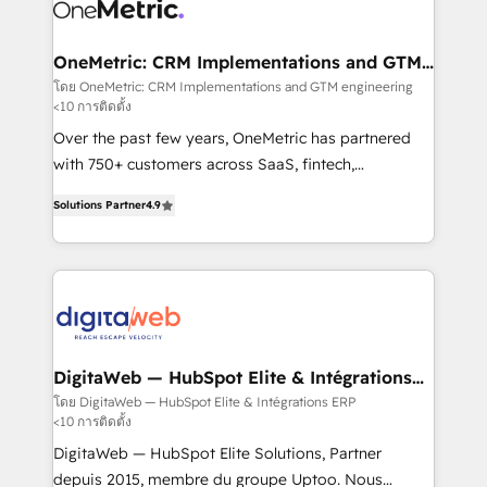
Design Automation and Uptive. 📊 RevOps & data
Stand Out.
architecture 🔗 CRM migrations & End to end
integrations 🤖 AI workflows & enrichment 📘 Team
OneMetric: CRM Implementations and GTM
engineering
enablement & company-wide adoption We create
โดย OneMetric: CRM Implementations and GTM engineering
<10 การติดตั้ง
HubSpot environments that teams use with
confidence and that leadership can rely on for
Over the past few years, OneMetric has partnered
scalable revenue insights.
with 750+ customers across SaaS, fintech,
healthcare, real estate, and other industries. With
Solutions Partner
4.9
150+ HubSpot-certified experts, we deliver scalable
solutions to complex GTM and RevOps challenges.
Our Expertise 🔹 Onboarding & Implementation:
Accredited HubSpot Partner, ensuring smooth setup
tailored to your GTM motion. 🔹 Migrations: Move
from other CRMs to HubSpot without data loss or
downtime. 🔹 RevOps Strategy: Align teams,
DigitaWeb — HubSpot Elite & Intégrations
ERP
processes, and data to drive revenue efficiency. 🔹
โดย DigitaWeb — HubSpot Elite & Intégrations ERP
<10 การติดตั้ง
Integrations: Connect HubSpot with your tech stack
for better adoption. 🔹 Custom Solutions: Build
DigitaWeb — HubSpot Elite Solutions, Partner
tailored apps, workflows, and configurations. We are
depuis 2015, membre du groupe Uptoo. Nous