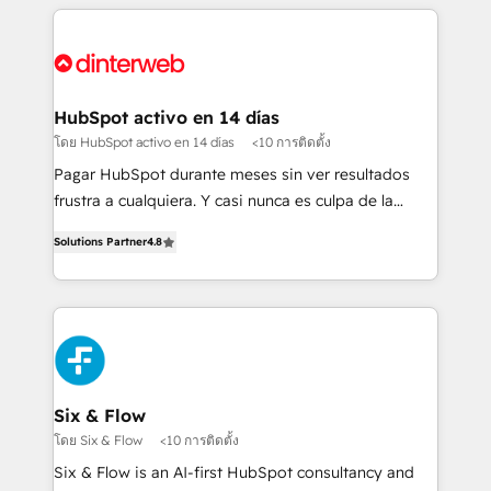
relationships with customers - Make better
operations that are causing inefficiencies, improve
decisions with data - Find a new voice and reach
customer experiences, integrate systems, and
more people - Get the most out of your HubSpot
supercharge revenue operations Key services: • CRM
investment
Implementation • Systems Integration • Digital
Transformation / Web Development • RevOps &
HubSpot activo en 14 días
Sales Consulting • Marketing Automation What
โดย HubSpot activo en 14 días
<10 การติดตั้ง
makes us different? 🚀 Top 0.5% of global HubSpot
Pagar HubSpot durante meses sin ver resultados
agencies ⚙️ The strongest technical ability and
frustra a cualquiera. Y casi nunca es culpa de la
integration capabilities 💼 Consultative, long-term
herramienta: es del enfoque con el que se
partners who will embed ourselves into your
Solutions Partner
4.8
implementó. Trabajamos con un catálogo de +80
business, processes and systems 🏢 We specialise in
casos de uso: cada uno resuelve un problema
working with mid-market and enterprise
concreto de tu operación en HubSpot. La entrega
organisations, global organisations and those with
toma de 1 a 3 semanas por caso, abordamos varios
complex use cases 🏆 CRM Implementation,
en paralelo cuando tiene sentido, y siempre
Platform Enablement, Custom Integration and
confirmamos resultados antes de seguir avanzando.
Onboarding Accredited 🔐 ISO27001 & ISO9001
Empiezas a ver resultados antes de que termine el
Six & Flow
Certified
mes. 🏆 HubSpot Partner of the Year 2022, máximo
โดย Six & Flow
<10 การติดตั้ง
reconocimiento del ecosistema. Elite Solutions
Six & Flow is an AI-first HubSpot consultancy and
Partner, el nivel más alto. +700 clientes