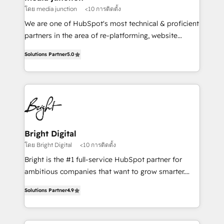
โดย media junction
<10 การติดตั้ง
We are one of HubSpot's most technical & proficient
partners in the area of re-platforming, website
design & development. We specialize in multi-hub
Solutions Partner
5.0
implementations for mid-market & enterprise
companies. We are woman-owned, powered by
coffee, and we ❤️ dogs. We produce award-winning
work for our clients. 🏆2023 Technical Expertise
Impact Award 🏆2022 Technical Expertise Impact
Award 🏆2022 Platform Migration Excellence Impact
Award 🏆2020 Elite Solutions Partner 🏆2019
Bright Digital
Integrations HubSpot Impact Award 🏆2019
โดย Bright Digital
<10 การติดตั้ง
Marketing Enablement HubSpot Impact Award 🏆
Bright is the #1 full-service HubSpot partner for
2018 Website Design HubSpot Impact Award 🏆2017
ambitious companies that want to grow smarter.
Website Design HubSpot Impact Award 🏆2016
From HubSpot onboarding, to training, from
Growth-Driven Design Agency of the Year 🏆2016
Solutions Partner
4.9
developing a new website to lead generation and
Sales Enablement HubSpot Impact Award 🏆2015
digital marketing; we do it all (and with great
Growth-Driven Design Agency of the Year 🏆2015
results)! In short, our services include: - HubSpot