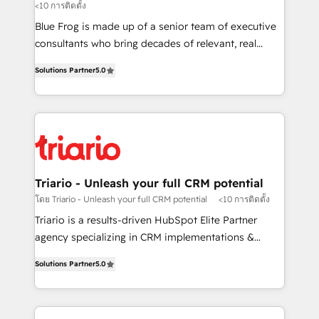
<10 การติดตั้ง
B2B sectors such as manufacturing, SaaS and
business services. We prepare a customized
Blue Frog is made up of a senior team of executive
business case that demonstrates the value and
consultants who bring decades of relevant, real
impact of your digital transformation, including a
world experience to our client engagements. "Blue
Solutions Partner
5.0
detailed financial rationale with a focus on ROI and
Frog is a top, trusted partner in HubSpot's
TCO. As a trusted extension of your team, we
ecosystem for a reason. Their team brings over a
believe in the power of partnership. Together, we
decade of experience to the table, along with deep
embark on a transformational journey that sets your
knowledge of the HubSpot platform and strategies
business up for long-term success. Unlock your
for driving growth. They are committed to helping
business. If not now, when?
our customers grow and finding solutions that fit
their unique business needs. We are thrilled to have
Triario - Unleash your full CRM potential
Blue Frog in the HubSpot ecosystem leading the
โดย Triario - Unleash your full CRM potential
<10 การติดตั้ง
way for customers!" - Yamini Rangan, CEO of
Triario is a results-driven HubSpot Elite Partner
HubSpot “Our experience with the team at Blue Frog
agency specializing in CRM implementations &
has been nothing short of extraordinary. Their years
migrations, Revenue Operations, Custom
of experience and quality of skilled staff has earned
Solutions Partner
5.0
Integrations, Custom AI agents and AI-ready Website
them a trusted reputation within the HubSpot
Design With over 15 years of experience, we help
ecosystem as a reliable partner capable of delivering
companies bridge the gap between marketing, sales,
remarkable experiences for our most sophisticated