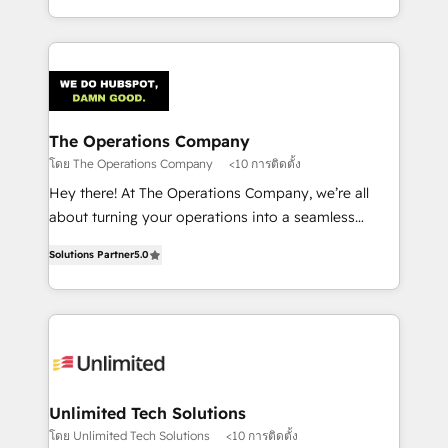
the UK, we support global companies in building
smarter marketing, sales, and customer success
strategies. As the only HubSpot Elite Partner in
Iberia (Spain & Portugal), we combine human insight
with intelligent automation to drive sustainable
growth. Our multidisciplinary team designs solutions
The Operations Company
that simplify complexity, boost performance, and
โดย The Operations Company
<10 การติดตั้ง
turn innovation into real impact. 🌍 Highlights •
Hey there! At The Operations Company, we’re all
HubSpot Partner since 2012 • 2022 EMEA Impact
about turning your operations into a seamless
Award: Best Integration • 150+ successful HubSpot
experience that powers real results. We specialize in
projects • Clients in 30+ industries • Proprietary
Solutions Partner
5.0
transforming complex systems into efficient,
technology for integrations • Multilingual team:
scalable solutions that work across your entire
English, Spanish, Portuguese & Italian 👉 Grow
organization. We’re a unique blend of deep HubSpot
smarter with AI and HubSpot.
expertise, strategic thinking, and hands-on
operational know-how. We know that no two
businesses are alike, so we don’t do cookie-cutter
solutions. Instead, we dive in to understand your
Unlimited Tech Solutions
needs, goals, and challenges to deliver solutions that
โดย Unlimited Tech Solutions
<10 การติดตั้ง