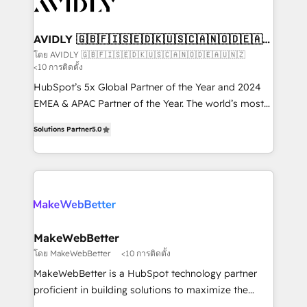
Healthcare - Financial Services - Managed IT (MSP) -
Franchises - Professional Services - And more! How
we help: ✔️ Full HubSpot implementations and portal
AVIDLY 🇬🇧🇫🇮🇸🇪🇩🇰🇺🇸🇨🇦🇳🇴🇩🇪🇦🇺
🇳🇿
optimization ✔️ Data migrations, CRM architecture,
โดย AVIDLY 🇬🇧🇫🇮🇸🇪🇩🇰🇺🇸🇨🇦🇳🇴🇩🇪🇦🇺🇳🇿
<10 การติดตั้ง
and reporting foundations ✔️ Custom integrations
and workflow automation ✔️ User adoption
HubSpot’s 5x Global Partner of the Year and 2024
programs, training, and enablement Through project-
EMEA & APAC Partner of the Year. The world’s most
based engagements and ongoing RevOps
experienced and fully accredited HubSpot Solutions
Solutions Partner
5.0
partnerships, we guide organizations through the
Partner. 🚀 With 2,750+ HubSpot projects delivered
revenue maturity model - delivering the right
and 370+ specialists across EMEA, APAC and NAM,
improvements at the right time so operations
we de-risk complex CRM programmes and
evolve strategically and sustainably as the business
accelerate ROI across every HubSpot Hub. 🧭 From
grows.
multi-region migrations to AI-powered automation,
we turn complexity into clarity, human at global
scale. 🏆 HubSpot’s CEO called us “the partner of the
MakeWebBetter
future.” Others agree it is proof of trust built through
โดย MakeWebBetter
<10 การติดตั้ง
measurable impact.
MakeWebBetter is a HubSpot technology partner
proficient in building solutions to maximize the
operational efficiency of HubSpot. The fastest-