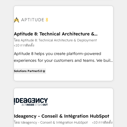
votre projet HubSpot, contactez notre équipe pour
l'international, nous travaillons avec des ETI
un échange dédié.
ambitieuses, des grands groupes voulant aller au-
delà d’une simple transformation digitale et des
startups florissantes. Nos 3 grandes expertises sont :
➤ L’intégration de CRM et de méthodologie RevOps
Aptitude 8: Technical Architecture &
Deployment
pour aligner les équipes marketing, commerciales et
โดย Aptitude 8: Technical Architecture & Deployment
<10 การติดตั้ง
support client (data migration, synchronisation API,
audit et maintenance) ➤ La création de sites internet
Aptitude 8 helps you create platform-powered
de conversion qui transforment les visiteurs en
experiences for your customers and teams. We build
opportunités d'affaires ➤ La mise en place de
multi-hub solutions and orchestrate operations
Solutions Partner
5.0
stratégies d'acquisition marketing (SEO, SEA,
across your entire tech stack. Aptitude 8 is trusted
inbound, automatisation marketing, ABM, IA,
by top brands such as Lenovo, Bluetooth,
emailing) Informations clés : - 10 ans d'expérience -
International Sports Sciences Association, SXSW,
100+ intégrations CRM HubSpot réussies - 40
Notion, Soundcloud, American Nurses Association,
experts conseil - 150 certifications HubSpot
Randstad, Uber Freight, and HubSpot itself. We have
cumulées
the largest technical consulting team of any HubSpot
partner and expertise across operational strategy,
Ideagency - Conseil & Intégration HubSpot
business-first process building, system integration,
โดย Ideagency - Conseil & Intégration HubSpot
<10 การติดตั้ง