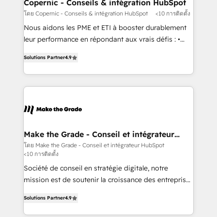
Different Because We're Built Different: - Secure:
Copernic - Conseils & intégration HubSpot
Soc2 compliant 🛡️ - Onboarding: Implementations
โดย Copernic - Conseils & intégration HubSpot
<10 การติดตั้ง
starting from $1,5k - Clay: Elite Studio Solutions
Nous aidons les PME et ETI à booster durablement
Partner 🤝 - Global: 75+ RPers across five continents
leur performance en répondant aux vrais défis : •
🌐 - Scale: Largest organically grown & fastest tiering
Intégration de HubSpot avec d’autres outils (ERP,
Elite HubSpot Partner 🪴 - CRM: More Sales Hub
Solutions Partner
4.9
téléphonie, etc.) • Alignement des équipes grâce à un
implementations than any other Partner 💻 -
outil et des données partagées • Amélioration de la
Salesforce: We convert SFDC addicts to HubSpot
collecte et de l’analyse des données pour des
evangelists 🧡 Don't pick a marketing or technical
décisions éclairées • Optimisation de l’efficacité et
agency for a GTM engineer’s job. The choice is
de la productivité des équipes Notre équipe de 30
yours. Start winning.
consultants certifiés HubSpot aborde chaque projet
avec un engagement total, alignant processus
Make the Grade - Conseil et intégrateur
HubSpot
métiers et technologie, et guidant vos équipes à
โดย Make the Grade - Conseil et intégrateur HubSpot
<10 การติดตั้ง
travers le changement, tout en centrant vos objectifs
d’entreprise. Grâce à une méthodologie éprouvée
Société de conseil en stratégie digitale, notre
auprès de plus de 400 clients, nous comprenons
mission est de soutenir la croissance des entreprises
rapidement vos enjeux et intégrons parfaitement
B2B à travers l’acquisition de nouveaux clients,
Solutions Partner
4.9
HubSpot dans votre organisation. Pour toute
l'intégration CRM et le développement des revenus
question technique ou besoin de structuration de
auprès de vos comptes existants. En France et à