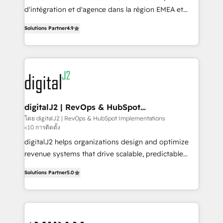
you don't know' recommendations to maximize
d'intégration et d'agence dans la région EMEA et
conversions! OTF is an Elite Partner (top 1% of
North America. Avec plus de 115 experts en
6,500+ Partners) and was named 2023 HubSpot
Solutions Partner
4.9
marketing automation, Growth, Revops, CRM et
Partner of the Year 💥 Trusted by 2,500+ companies
webdesign. Markentive is both a consulting firm, a
to help them scale and close more business, by
digital agency and an integrator. With over 115
using HubSpot (the right way). ⭐️ Here's more info:
experts in marketing automation, growth, revops,
www.onthefuze.com/hubspot-admin Contact us to
CRM and webdesign (We focus on EMEA - USA
learn more!
customers).
digitalJ2 | RevOps & HubSpot
Implementations
โดย digitalJ2 | RevOps & HubSpot Implementations
<10 การติดตั้ง
digitalJ2 helps organizations design and optimize
revenue systems that drive scalable, predictable
growth. As a triple-accredited HubSpot Solutions
Solutions Partner
5.0
Partner, we specialize in both strategic RevOps
planning and hands-on technical execution - building
the operational foundation companies need to
thrive. Industries we specialize in: - Manufacturing -