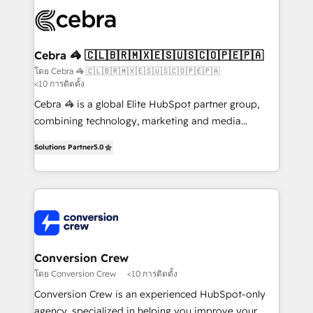
✨ 100,000+ hours in HubSpot projects, 75+ full Hub
implementations, and 5,000+ pages ✨ CS: Clients
generating 7-digit MRR from inbound campaigns ✨
CS: 245% organic growth & +751% new visitors for a
Cebra 🦓 🇨🇱🇧🇷🇲🇽🇪🇸🇺🇸🇨🇴🇵🇪🇵🇦
full-funnel HubSpot project ✨ CS: 415% conversion
โดย Cebra 🦓 🇨🇱🇧🇷🇲🇽🇪🇸🇺🇸🇨🇴🇵🇪🇵🇦
<10 การติดตั้ง
boost with a new HubSpot site Recognized leaders:
🏆 HubSpot Platform Migration Impact Award 🏆
Cebra 🦓 is a global Elite HubSpot partner group,
Clutch HubSpot Global Leader 🏆 Finalist: HubSpot
combining technology, marketing and media
Inbound Campaign of the Year 🏆 Gold AVA Digital
expertise across Latin America and Southern
Solutions Partner
5.0
Award for Best Website 🌟 Accreditations: CRM
Europe, with teams across 7 countries. Born in Chile,
Implementation, HubSpot Content Experience, CRM
we combine local insight with international reach to
Data Migration & Custom Integration
help businesses grow through technology, creativity,
AI and strategy. For over 12 years, we’ve delivered
500+ HubSpot implementations, building end-to-
end solutions that integrate CRM, AI automation,
inbound and loop marketing, content, and digital
Conversion Crew
creativity. Our multicultural team works in Spanish,
โดย Conversion Crew
<10 การติดตั้ง
Portuguese, and English to design scalable strategies
Conversion Crew is an experienced HubSpot-only
that drive measurable growth. 🌎 Highlights: • 10+
agency, specialized in helping you improve your