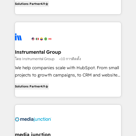
Solutions Partner
4.9
growing tech-enabler & facilitator, MakeWebBetter,
hands you the blend of HubSpot expertise &
eminent solutions & integrations. Trust us to
streamline your HubSpot experience. 🚀HubSpot
Elite Partners with 10+ years of HubSpot experience
🤝HubSpot Premier Integration partner 🤝Google
Premier Partner 2023 🌟5 HubSpot Accreditations 🌟
Instrumental Group
Won HubSpot Theme Challenge 2021 🌟INBOUND’19
โดย Instrumental Group
<10 การติดตั้ง
HubSpot Rising Star Why us? Harnessing the full
We help companies scale with HubSpot. From small
potential of the powerful HubSpot CRM. ✔️A team of
projects to growth campaigns, to CRM and websites.
HubSpot experts backed by over 10+ years of
Hire an agency that's experienced in every inch of
HubSpot experience ✔️Flexible pricing models —
Solutions Partner
4.9
HubSpot and willing to work hand-in-hand with your
Hourly-fee (assigned one Dedicated HubSpot
team to simplify the complex and build a better
Admin); Monthly-fee (HubSpot Admin + Project
experience for your team and customers.
Manager); and Fixed Project Cost (as per
requirement). ✔️Helped over 25,000+ customers so
far with our HubSpot solutions. ✔️Bespoke apps &
on-demand bundle services. Connect with us today!
media junction