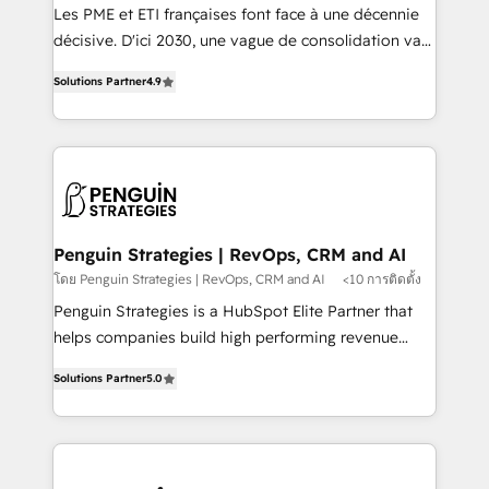
custom development, and extensibility. When you
Les PME et ETI françaises font face à une décennie
work with Aptitude 8, you get a team – not an
décisive. D'ici 2030, une vague de consolidation va
individual – with embedded consulting, strategy,
recomposer le marché. Seules survivront les
development, and project management. We have
Solutions Partner
4.9
entreprises qui auront réussi leur transformation. Le
100% US-based, FTE team members. We offer
problème ? 58% des dirigeants savent que l'IA est
project-based and managed services engagements
vitale pour leur survie. Mais 57% n'ont aucune
that include new HubSpot implementations,
stratégie. Et 43% ne maîtrisent même pas leurs
migrations from other platforms, systems
données. C'est le paradoxe français : conscience
integration, extensibility, custom development, and
totale, action nulle. La solution s'appelle l'Entreprise
ongoing RevOps support.
Augmentée. Ce n'est pas une entreprise qui utilise
Penguin Strategies | RevOps, CRM and AI
l'IA. C'est une organisation qui a réussi la symbiose
โดย Penguin Strategies | RevOps, CRM and AI
<10 การติดตั้ง
entre l'expertise humaine et l'intelligence artificielle.
Penguin Strategies is a HubSpot Elite Partner that
Pas pour remplacer l'humain, mais pour l'augmenter.
helps companies build high performing revenue
Chez Ideagency, nous accompagnons cette
operations across complex sales cycles, multi
transformation. D'abord les fondations : des
Solutions Partner
5.0
system environments and global SaaS or
données unifiées, des processus alignés. Ensuite
manufacturing teams. Trusted by leading enterprises
l'augmentation : l'IA là où elle crée de la valeur. Et
and fast growing scale ups including Sony, Rapyd,
surtout : l'humain qui reste au centre. Parce que la
Fiverr, XM Cyber, Bridgepointe Technologies, EMA
vraie performance vient de l'intérieur. Act Inside.