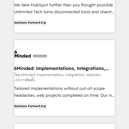
fit like a glove. We’re committed to being both
We take HubSpot further than you thought possible.
highly effective and fun to work with. We believe in
Unlimited Tech turns disconnected tools and chaotic
efficient processes, as well as building great
processes into a seamless, high-performing revenue
relationships. Your success is our success, and we’re
Solutions Partner
5.0
engine. We combine RevOps strategy with deep
all in this together! From startup to enterprise, we’ll
technical execution to help teams scale faster—with
make sure your HubSpot setup becomes a
cleaner data, smarter automation, and more
powerhouse of productivity, so you can focus on
predictable revenue. Specialties: · HubSpot
what matters most: growing your business and
Implementation & Migration · Native & Custom
wowing your customers. Let’s make HubSpot work
Integrations · Custom Development · CPQ & FSM ·
smarter for you!
Reporting & Analytics · GTM Architecture · Sales &
6Minded: Implementations, Integrations,
Websites
Marketing Enablement If you’re ready to elevate
โดย 6Minded: Implementations, Integrations, Websites
<10 การติดตั้ง
HubSpot from “just your CRM” to your growth
infrastructure—let’s talk.
Tailored implementations without out-of-scope
headaches, web projects completed on time. Our in-
house team of certified CRM architects, experts,
Solutions Partner
5.0
developers, designers, and marketers handles all
aspects of your HubSpot. ✨ 400+ global clients ✨
100+ seamless migrations from 15+ different CRMs