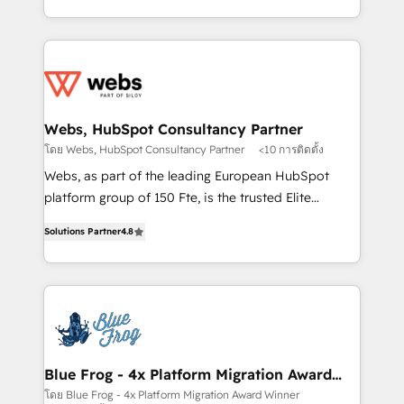
implementations • Deep expertise across marketing,
solve all your HubSpot challenges and improve user
sales, and service hubs • Built-in flexibility for
adoption, sales process and marketing results.
startups to global brands
Services 📚 Onboarding your team to HubSpot for
the first time 🔧 Designing and optimising your
HubSpot set-up for better results 🌐 Website design
and build using HubSpot 🔌 Integrating HubSpot
Webs, HubSpot Consultancy Partner
with other systems 🎓 Training your teams to be
โดย Webs, HubSpot Consultancy Partner
<10 การติดตั้ง
HubSpot pros 📊 Lead generation services using
Webs, as part of the leading European HubSpot
HubSpot Why us? - SIX HubSpot Accreditations -
platform group of 150 Fte, is the trusted Elite
awarded by HubSpot after a rigorous process for
HubSpot CRM Partner offering you a roadmap on
CRM, Solutions Architecture, Onboarding , Data
Solutions Partner
4.8
maximizing EBITDA and achieving Commercial
Migration, Custom Integration & Platform
Excellence. With our targeted processes, we
Enablement -Onboarded over 500 businesses to
strengthen your digital transformation and minimize
HubSpot -Top 1% of partners worldwide -In-house
costs. As HubSpot's Advanced Accredited CRM
team of 25+ experts Contact us today to help you
Implementation partner, we provide expertise to
get more from your investment in HubSpot.
drive your business forward. Since 2015 we are fully
www.bbdboom.com
dedicated to HubSpot and with an experienced
Blue Frog - 4x Platform Migration Award
Winner
team (50+), we work with reputable companies in
โดย Blue Frog - 4x Platform Migration Award Winner