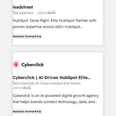
management, and speed up deal closures. With 500+
leadstreet
projects completed, our Agile approach ensures your
โดย leadstreet
<10 การติดตั้ง
HubSpot CRM drives measurable results. Our
HubSpot. Done Right. Elite HubSpot Partner with
RevOps services align your sales, marketing, and
proven expertise across 650+ HubSpot
customer success teams for peak performance. We
implementations. With 12+ years of HubSpot
optimize the revenue lifecycle—lead generation to
Solutions Partner
5.0
experience, we help you use the HubSpot platform
retention—by refining processes and eliminating
to its fullest capacity, improve your current HubSpot
inefficiencies. Using HubSpot tools and data-driven
website, or build your new one.
strategies, we create scalable solutions that
maximize profitability and adapt to your goals.
Cyberclick | AI-Driven HubSpot Elite
Partner
โดย Cyberclick | AI-Driven HubSpot Elite Partner
<10 การติดตั้ง
Cyberclick is an AI-powered digital growth agency
that helps brands connect technology, data, and
creativity to achieve measurable results. Founded in
Solutions Partner
4.9
Barcelona and operating across Spain, LATAM, and