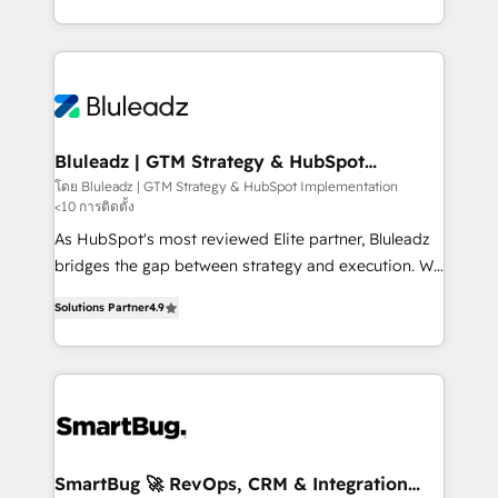
B2B services, manufacturing, financial services and
customer journey mapping, and measurable KPIs.
more. Whether clients are new to HubSpot or
Only then we architect solutions. The question is
expanding into more advanced use cases, we focus
never which features to activate, but which
on delivering clean, scalable, AI-ready systems that
outcomes to deliver. -SYSTEM INTEGRATION-
create long-term value and a consistently strong
Connectors, workflows, and data architectures that
client experience.
make HubSpot the operational hub, integrated with
Bluleadz | GTM Strategy & HubSpot
Implementation
SAP, Microsoft Dynamics, custom ERPs, and any
โดย Bluleadz | GTM Strategy & HubSpot Implementation
<10 การติดตั้ง
enterprise platform. Proprietary apps extend
HubSpot beyond standard configurations. -AI-
As HubSpot's most reviewed Elite partner, Bluleadz
FIRST- AI across customer-facing operations to
bridges the gap between strategy and execution. We
accelerate decisions, streamline processes, and
don't just "set up tools" — we install the GTM
Solutions Partner
4.9
unlock efficiency at scale. From predictive
Operating System (GTM OS) to align your leadership
intelligence to conversational AI, we turn data into
and engineer a portal that drives predictable
action and automation into competitive advantage.
revenue velocity. 🚀 GTM Strategy & Alignment
✦ 150+ implementations ✦ 100+ certifications ✦ 7
Workshops & Sprints: Identify "Valleys of Death"
accreditations
stalling growth. Fix your ICP, Math, and Story to stop
"accelerating a mess." ⚙️ Elite Engineering & AI
Scalable Architecture: Zero-technical-debt setup
SmartBug 🚀 RevOps, CRM & Integration