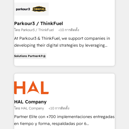
and customer success through smart automation,
clients.” - Brian Garvey, VP, Solutions Partner
data hygiene, and tailored HubSpot solutions. Our
Program, HubSpot.
clients choose us because we blend the expertise of
a global consultancy with the care and agility of a
Parkour3 / ThinkFuel
boutique firm. At Triario, we’re big enough to deliver
โดย Parkour3 / ThinkFuel
<10 การติดตั้ง
but small enough to listen. Our Services: HubSpot
At Parkour3 & ThinkFuel, we support companies in
implementations & data migration Custom AI agents
developing their digital strategies by leveraging
Revenue Operations API integrations AI-ready
technologies and automating their marketing and
Website design Let’s turn your CRM into your growth
Solutions Partner
4.9
sales processes to generate growth. Our offer spans
engine!
from Strategy to Operations. We specialize in CRM
onboarding and implementation, web design, sales
& marketing automation, and digital marketing. With
extensive experience working with tech companies
and manufacturers since 2002, we are committed to
empowering our clients and developing their
HAL Company
autonomy. Get to grips with HubSpot through
โดย HAL Company
<10 การติดตั้ง
guided implementation and seamless integration of
Partner Elite con +700 implementaciones entregadas
the CRM platform into your digital ecosystem. Would
en tiempo y forma, respaldadas por 6
you like support in deploying your inbound