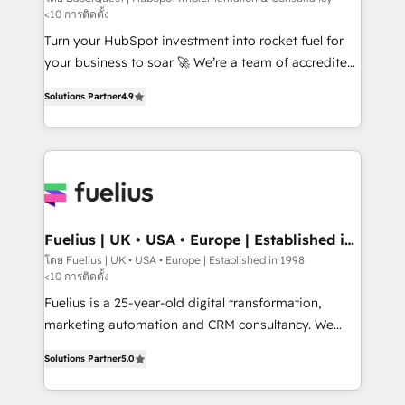
<10 การติดตั้ง
CMS • ISO/IEC 27001:2022, ISO 9001:2015, and ISO
42001:2023 certified - the AI management standard •
Turn your HubSpot investment into rocket fuel for
GuardHub: our AI governance framework, built on
your business to soar 🚀 We’re a team of accredited
ISO 42001 Ready for the next step? Click the 👈
HubSpot experts ready to help you. We can
Solutions Partner
4.9
'𝗖𝗼𝗻𝘁𝗮𝗰𝘁 𝗯𝘂𝘀𝗶𝗻𝗲𝘀𝘀' button to get in touch (𝘸𝘦'𝘳𝘦
implement the platform into complex business
𝘴𝘶𝘱𝘦𝘳 𝘳𝘦𝘴𝘱𝘰𝘯𝘴𝘪𝘷𝘦)
environments, optimise what you've got and make
sure you can actually use it, build your website in
HubSpot or create an inbound marketing strategy
for you and execute it on HubSpot. We are on the
G-Cloud 14 CCS (Crown Commercial Service)
framework, meaning we've been accredited by
Fuelius | UK • USA • Europe | Established in
1998
HubSpot and vetted by the CCS, which means we
โดย Fuelius | UK • USA • Europe | Established in 1998
<10 การติดตั้ง
can support public sector companies as well the
other ones listed in our profile. Our services: -
Fuelius is a 25-year-old digital transformation,
HubSpot implementation - HubSpot CMS website
marketing automation and CRM consultancy. We
build We can do lots of things. But everything we do
enable mid-market and enterprise clients to
Solutions Partner
5.0
is there for you to: - Grow revenue, and run your
maximise their return from digital and fuel their
business more efficiently - Build stronger
growth. We modernise platforms, streamline