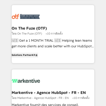
services, smart agents, and purpose-built apps,
tailored to your business. Together, we unlock
results, fast. ⚙️CRM & RevOps: Align all Hubs to your
buyer journey for clean data, scalability, & reporting.
🎯Demand Gen & ABM: Drive pipeline with inbound,
On The Fuze (OTF)
ABM, AEO, SEO, & paid media that fuel growth. 👩‍💻
โดย On The Fuze (OTF)
<10 การติดตั้ง
Web Design: Build high-performing websites with
🇺🇸 Get a 1 MONTH TRIAL 🇺🇸 Helping lean teams
UX, messaging, & conversion strategy that drive
get more clients and scale better with our HubSpot
results. 🤖AI Strategy: Activate Breeze Agents,
Consulting & 'Done For You' Services. 🚀 Who We
configure HubSpot AI, & maximize AEO with tailored
Solutions Partner
4.9
Work With 🚀 We help lean, growing companies: -
AI services. 🧩Integrations: Extend HubSpot with
Win more business - Reduce no-shows - Improve
custom integrations, hosting, & maintenance. As
lead & deal conversion rates - Scale with less
HubSpot’s only Elite Partner with all 8 Accreditations
headcount ...by using HubSpot's full capabilities. 🤓
and a 3× Partner of the Year, New Breed turns
What do you get? 🤓 Our client's are too busy to
HubSpot into your engine for measurable, durable
learn the ins-and-outs of HubSpot. We give you a
growth.
Personal Consultant + Tech Team to handle the
Markentive - Agence HubSpot - FR - EN
heavy lifting of mapping out AND building your ideal
โดย Markentive - Agence HubSpot - FR - EN
<10 การติดตั้ง
system. + Get best practices and 'don't know what
Markentive fournit des services de conseil,