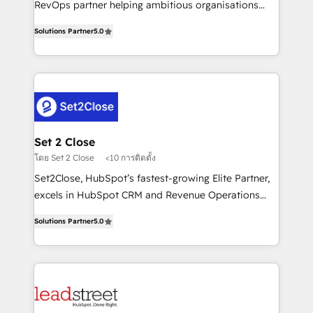
RevOps partner helping ambitious organisations
implementados en LATAM, Marcas como Hyatt,
grow with clarity, confidence, and intelligence.
Hospital ABC, Hogares Unión, Yves Rocher,
Solutions Partner
5.0
Operating across the UK, Netherlands, Ireland, and
MacStore, Café Britt, Bella Piel, confiaron en
Canada, we’ve delivered thousands of successful
nosotros para impulsar la eficiencia de sus procesos
HubSpot projects for mid-market and enterprise
en HubSpot. No necesitas tener todas las
clients worldwide, with over 10 years experience. We
respuestas para empezar. Te ayudamos a identificar
combine HubSpot, data, and AI to design connected
el primer caso de uso que más impacto te dará.
go-to-market systems that align people, process,
Solo continúas si ves valor real en los primeros 14
and technology for predictable, scalable revenue
Set 2 Close
días.
growth. Our expertise spans RevOps, CRM and data
โดย Set 2 Close
<10 การติดตั้ง
architecture, AI enablement, and strategic marketing,
Set2Close, HubSpot’s fastest-growing Elite Partner,
delivered through our proprietary FLAIR framework
excels in HubSpot CRM and Revenue Operations
for responsible AI adoption. As a HubSpot Elite
(RevOps) services to boost B2B sales and growth.
Partner and ISO 27001:2022 certified consultancy,
Solutions Partner
5.0
As a top HubSpot Elite Partner, we specialize in
we blend strategy, creativity, and technology to help
custom HubSpot CRM solutions. Our experts design,
organisations scale smarter and grow stronger.
implement, and optimize systems to enhance user
experience, functionality, and adoption across sales,
marketing, and service teams. From setup to
refinement, we streamline workflows, improve lead