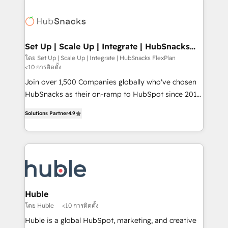
Became the 5th Agency to reach Diamond 🏆2014
consultancy: onboarding, training, data migration -
HubSpot COS Performance Award 🏆2014 HubSpot
HubSpot development: websites, custom modules,
COS Design Award 🏆2013 HubSpot Marketplace
integrations - Marketing & sales solutions: digital
Provider of the Year 🏆2011 Became a HubSpot
marketing, advertising, campaigns, content and
Set Up | Scale Up | Integrate | HubSnacks
Partner 📆Founded in 1997
FlexPlan
design We connect people, data and technology to
โดย Set Up | Scale Up | Integrate | HubSnacks FlexPlan
<10 การติดตั้ง
improve customer experiences. With our bright
people, exciting ideas and can-do mentality, we
Join over 1,500 Companies globally who've chosen
ensure revenue growth on a daily basis. So tell us
HubSnacks as their on-ramp to HubSpot since 2014
your challenge; our passionate and growth driven
Simple pay-as-you-go plans that accelerate value...
Solutions Partner
4.9
team of 100+ experts is ready for you! Driving digital
1️⃣ Set Up | Onboarding New or Check-fixing existing
growth | www.brightdigital.com
HubSpot portals 2️⃣ Scale Up | 100% HubSpot Task
Execution... Global 24/7 ... All Experts 3️⃣ Integrate |
your entire Tech Stack with Custom Integrations
Slash months from your API Integration project... ⬅️
Click "Contact Business" ⬅️ to access 150+ Kickstart
Integration templates that put HubSpot in the center
Huble
of your tech stack, syncing... 🛍️ Shopify or
โดย Huble
<10 การติดตั้ง
WooCommerce 💲 Stripe or Paypal 💰 Sage or
Huble is a global HubSpot, marketing, and creative