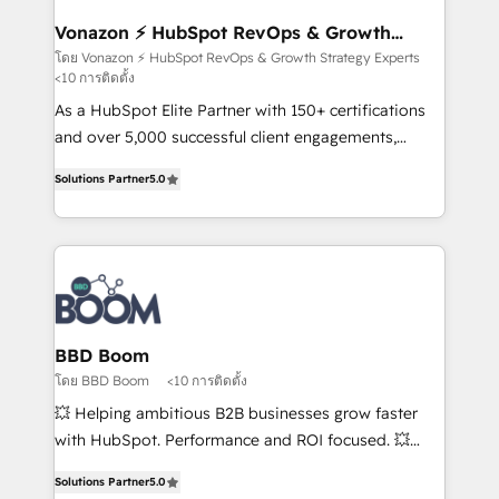
understand your unique needs, crafting custom
strategies that deliver impactful results. Our mission
Vonazon ⚡ HubSpot RevOps & Growth
Strategy Experts
is to empower you to unlock HubSpot’s full potential
โดย Vonazon ⚡ HubSpot RevOps & Growth Strategy Experts
<10 การติดตั้ง
—faster. Through expert training, unmatched
responsiveness, and ongoing support, we equip
As a HubSpot Elite Partner with 150+ certifications
your team to adopt new systems with confidence
and over 5,000 successful client engagements,
and achieve a unified, data-driven approach to
Vonazon turns marketing complexity into
Solutions Partner
5.0
customer engagement.
measurable, scalable growth. From onboarding to
enterprise-grade campaigns, our in-house team
builds scalable strategies that drive long-term
revenue. ⚙️ HubSpot Integration & Optimization •
Seamless CRM, CMS, and automation setup •
Complex platform migrations and data cleanups •
Custom APIs and third-party integrations 📈 End-to-
BBD Boom
End Revenue Acceleration • Lifecycle marketing and
โดย BBD Boom
<10 การติดตั้ง
pipeline growth programs • Sales enablement tools
💥 Helping ambitious B2B businesses grow faster
and CRM optimization • Retention strategies with
with HubSpot. Performance and ROI focused. 💥
customer journey mapping 🏅 Elite-Level HubSpot
BBD Boom is the HubSpot partner that can help you
Execution • 750+ onboardings and 2,000+
Solutions Partner
5.0
to HubSpot Better. We work with your teams to