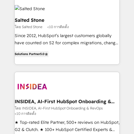
Salted Stone
โดย Salted Stone
<10 การติดตั้ง
Since 2012, HubSpot’s largest customers globally
have counted on S2 for complex migrations, change
management, systems integration, and creative
Solutions Partner
5.0
solutions that deliver measurable impact and
transform brand experiences As one of the few full-
service creative agencies in the HubSpot
ecosystem, we blend strategy, technology, & award-
winning design to build scalable, globally
regionalized HubSpot websites, integrated
marketing campaigns, & RevOps frameworks that
INSIDEA, AI-First HubSpot Onboarding &
RevOps
fuel long-term success We connect the entire
โดย INSIDEA, AI-First HubSpot Onboarding & RevOps
<10 การติดตั้ง
customer lifecycle through seamless integrations,
ensure long-term adoption with change-
★ Top-rated Elite Partner, 500+ reviews on HubSpot,
management programs, and align marketing, sales,
G2 & Clutch. ★ 100+ HubSpot Certified Experts &