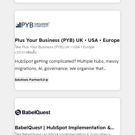
Marketing, Sales, Operations, and Service Hubs. -
search optimisation), and HubSpot Content Hub and
Ongoing optimization, managed support, and
WordPress development. We work with enterprise
scalable retainers. Let’s make HubSpot your most
and growth-led companies across technology,
powerful growth engine. Built to convert, scale, and
professional services, financial services and
drive results.
industrial sectors. Offices in Johannesburg, Cape
Town, Dubai & London. 500+ HubSpot CRM
Plus Your Business (PYB) UK • USA • Europe
implementations delivered. AI visibility coverage
โดย Plus Your Business (PYB) UK • USA • Europe
<10 การติดตั้ง
across ChatGPT, Claude, Perplexity, Gemini and
Google AI Overviews. HubSpot Impact Award -
HubSpot getting complicated? Multiple hubs, messy
Customer First HubSpot Impact Award - Integrations
migrations, AI, governance. We organise that
Innovation HubSpot Impact Award - Platform
complexity, so your team can put HubSpot to work...
Solutions Partner
5.0
Migration Excellence HubSpot Impact Award -
Welcome to our Profile! We help with: • CRM
Platform Excellence 40+ full-time HubSpot
implementation, reports, workflows, and team
professionals. 100s of certifications and
training • CRM migration from Salesforce, Pipedrive,
accreditations with HubSpot.
Dynamics and others • Technical projects including
custom API integrations • AI governance for
HubSpot-centred operations A little about us: •
Boutique 'Elite' team of 12 • 150+ clients across Sales
BabelQuest | HubSpot Implementation &
Consultancy
Hub, Marketing Hub, Service Hub, Data Hub and
โดย BabelQuest | HubSpot Implementation & Consultancy