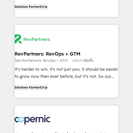
and service to drive sustainable growth With 6 key
Trainers across the team ★ 1,500+ implementations
Solutions Partner
5.0
HubSpot accreditations and experience across
across five continents ★ AI-First, RevOps-led,
hundreds of organizations in dozens of industries,
Onboarding obsessed ★ Company of the Year
there’s a good chance one of our globally integrated
2024/25 INSIDEA helps growing companies turn
teams has worked with clients just like you Let’s
HubSpot into a revenue engine. We onboard your
explore whether S2 is the partner you’ve been
team, migrate your data, and build AI-powered
looking for...and get your next big initiative moving!
workflows that drive adoption from week one, in
your time zone. What we do ➤ Onboarding: Live in
RevPartners: RevOps + GTM
weeks, with workflows built around your business,
โดย RevPartners: RevOps + GTM
<10 การติดตั้ง
not a template. ➤ Migration: Move from any legacy
It's harder to win. It's not just you. It should be easier
CRM. Zero downtime, full data integrity. ➤
to grow now than ever before, but it's not. So our
Implementation: Configure HubSpot to run your
focus is serving you, the person responsible for the
revenue process. Sales, marketing, and service wired
Solutions Partner
5.0
revenue number. We do that by bridging the gap
together. ➤ AI and Integrations: Layer Breeze AI,
where agencies fail: combining GTM strategy with
custom agents, and APIs to remove manual work. ➤
technical execution to solve the right problem at the
Ongoing Management: Monthly tune-ups, feature
right time, with the right solution. We don’t just
rollouts, adoption coaching. Buying HubSpot,
implement your CRM. We engineer revenue
switching to it, or reviving a stale portal? We are
outcomes for the GTM owner on HubSpot. We Build
built for the work.