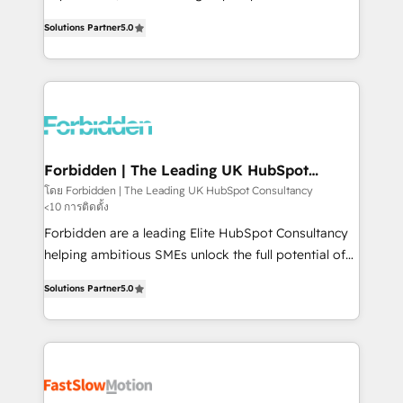
SOC 2 Type II and ISO 27001 certified, reinforcing
aidons les ETI et PME B2B à unifier Marketing,
Solutions Partner
5.0
our commitment to data security and compliance. At
Ventes et Service sur HubSpot grâce à la Revenue
OneMetric, we help revenue teams focus on the
Architecture : alignement des équipes, pipeline
OneMetric that matters most: revenue.
prévisible, croissance mesurable. 🔌 Intégrations
complexes : ERP (Divalto, Sage X3, Cegid, Pennylane,
Dynamics..), VOIP (Aircall, Ringover, Modjo), Shopify,
Oneflow. 💻 Développements custom : CRM UI
Extensions (React), Serverless Node.js, Custom
Forbidden | The Leading UK HubSpot
Consultancy
Objects, thèmes HubL, agents IA & Breeze AI. 🎯
โดย Forbidden | The Leading UK HubSpot Consultancy
<10 การติดตั้ง
Secteurs : Industrie, Distribution B2B, SaaS, Services
B2B, Immobilier, Viticulture, Finance. 🚀 Nos livrables
Forbidden are a leading Elite HubSpot Consultancy
: migration sécurisée, implémentation Marketing +
helping ambitious SMEs unlock the full potential of
Sales + Service Hub, synchronisation ERP ↔
HubSpot. Too many businesses invest in HubSpot
Solutions Partner
5.0
HubSpot temps réel, formation équipes. 🏆 +350
but never see the ROI they expected due to poor
projets livrés. Accrédités HubSpot CRM
adoption, messy data, and disconnected teams
Implementation, Data Migration & Custom
getting in the way. That’s where we come in. We
Integration. 📩 Parlons de votre projet →
partner with scaling businesses across the UK to
digitaweb.com
design, implement, and optimise HubSpot so it