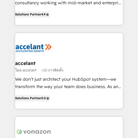
Netsuite 🤖 Google or Microsoft ✍️ DocuSign or
consultancy working with mid-market and enterprise
PandaDoc 🌐 Avalara or Quaderno HubSnacks holds
businesses. We go beyond implementation, shaping
the rare Advanced "Custom Integrations"
Solutions Partner
4.9
the strategy, processes, and teams that turn
Accreditation, securely sync data across... 🔄 any
HubSpot into a genuine growth engine. Named
apps, in any direction. Stuck on your old CRM..?
HubSpot's Global Partner of the Year in 2024,
Migrate | seamlessly off your old CRM onto a clean
consistently ranked among their top 5 partners
new HubSpot portal with Advanced Website and
worldwide, and with over 15 years in the ecosystem,
CRM Migrations using our in-house "HubScrub" Tool.
Huble has built a track record that speaks for itself.
One company, one operating model, delivering
accelant
across offices and consulting teams in the UK, USA,
โดย accelant
<10 การติดตั้ง
Canada, Germany, France, Belgium, Singapore, and
We don’t just architect your HubSpot system—we
South Africa. Certified compliant with ISO/IEC
transform the way your team does business. As an
27001:2022 and ISO 9001:2015 across all seven
Elite HubSpot Solutions Partner, we specialize in
international offices and 175+ employees.
Solutions Partner
5.0
creating tailored, end-to-end CRM solutions that
accelerate growth, improve operational efficiency,
and ensure faster time to value on HubSpot. What
sets us apart? Our people-centric approach. From
day one, our team takes the time to deeply