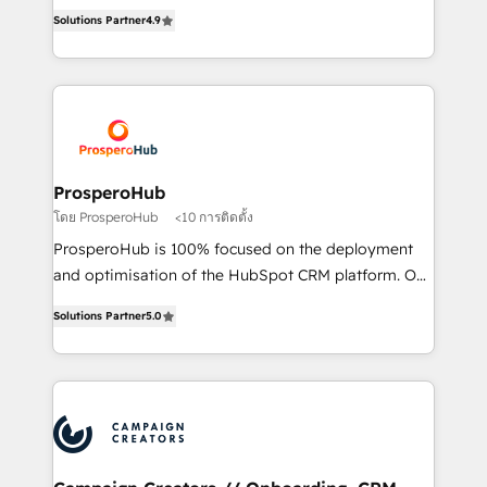
acreditaciones de HubSpot y un equipo de 6
marketing strategy? We'll provide support tailored
Solutions Partner
4.9
Certified Trainers avalados por HubSpot Academy.
to your needs and sales objectives. With 125+
Acompañamos a las empresas en cada etapa de su
certifications, we are part of the most certified
crecimiento integrando estrategia, tecnología y
Canadian agencies, and we both hold Onboarding
procesos comerciales para potenciar resultados
Accreditations. Based in Canada (coast to coast), our
reales. Nos caracterizamos por combinar excelencia
services are offered in both English & French.
técnica con una mirada estratégica a largo plazo.
ProsperoHub
โดย ProsperoHub
<10 การติดตั้ง
ProsperoHub is 100% focused on the deployment
and optimisation of the HubSpot CRM platform. Our
highly experienced team of solutions experts will
Solutions Partner
5.0
ensure that you achieve maximum adoption and
ROI from your HubSpot investment. Use our
extensive HubSpot, sales, marketing, service and
integrations expertise to lead your team on their
HubSpot journey, design and implement your
processes and skilfully bring your revenue
infrastructure to life. Our collaborative approach