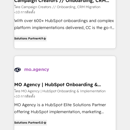
Campaign Creators // Onboarding, CRM
Migration
keeps you in control whilst we plan and support the
โดย Campaign Creators // Onboarding, CRM Migration
<10 การติดตั้ง
route to your revenue goals. We have successfully
supported over 500 organisations with HubSpot
With over 600+ HubSpot onboardings and complex
implementation, optimisation, training, and
platform implementations delivered, CC is the go-to
adoption assurance. Our tried and tested Roadmap
Elite Solutions Partner for businesses ready to
Solutions Partner
4.9
methodology will ensure that you receive the best
migrate, replatform, and scale smarter. We specialize
deployment experience possible. Whether you are
in high-impact CRM and CMS migrations and
new to HubSpot or seeking to turn around a poor
onboarding from platforms like Salesforce, NetSuite,
install, our team have the change management
Zoho, Pardot, Marketo, Microsoft Dynamics, Wix,
expertise to deliver the solutions you need.
WordPress and legacy CRMs, turning fragmented
systems into unified, growth-ready HubSpot
architectures that accelerate revenue operations and
MO Agency | HubSpot Onboarding &
Implementation
performance. - Multi-object CRM migration, cleanup,
โดย MO Agency | HubSpot Onboarding & Implementation
<10 การติดตั้ง
and implementation. - Pre-built and custom
integrations across your full tech stack. - Custom
MO Agency is a HubSpot Elite Solutions Partner
object setup, CMS builds, and full-funnel automation.
offering HubSpot implementation, marketing
- Dashboards, lifecycle campaigns, and lead
automation, CRM and RevOps consulting, B2B SEO,
Solutions Partner
5.0
nurturing sequences. - Cross-hub setup across
paid media, content marketing, AEO and GEO (AI