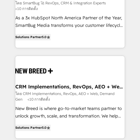
Experts
across all Hubs, validated by our 7 HubSpot
โดย SmartBug 🚀 RevOps, CRM & Integration Experts
<10 การติดตั้ง
Accreditations. AI-Powered RevOps: Breeze AI,
custom AI agents, and high-integrity migrations for
As a 3x HubSpot North America Partner of the Year,
total reporting clarity. Security & Compliance: SOC 2
SmartBug Media transforms your customer lifecycle
Type I and HIPAA attested for enterprise-grade data
into a revenue engine. Our unified ecosystem
Solutions Partner
5.0
security. 🏆 Why Bluleadz? GTM OS Partner | 16+
includes specialized divisions Globalia (AI &
Years Experience | 1,000+ Five-Star Reviews
Software) and Point Success Media (Paid Media),
making this the official home for all three brands. 🔄
Implementation & Integration - Seamless migrations
and system integrations powered by Globalia’s
technical development team. - 19 HubSpot-certified
trainers to drive platform adoption. 📈 Revenue
CRM Implementations, RevOps, AEO + Web,
Demand Gen
Generation - Full-funnel marketing and high-
โดย CRM Implementations, RevOps, AEO + Web, Demand
Gen
<10 การติดตั้ง
performance advertising via Point Success Media. -
Expert deployment of Breeze AI and custom agents
New Breed is where go-to-market teams partner to
to automate growth. 🏆 Elite Excellence - 8 platform
unlock growth, scale, and transformation. We help
accreditations and deep HIPAA-compliance
companies activate HubSpot’s AI-powered
Solutions Partner
5.0
expertise. - A team of 250+ experts dedicated to
customer platform and operationalize HubSpot’s
your resilient growth.
Loop Marketing framework through expert-led