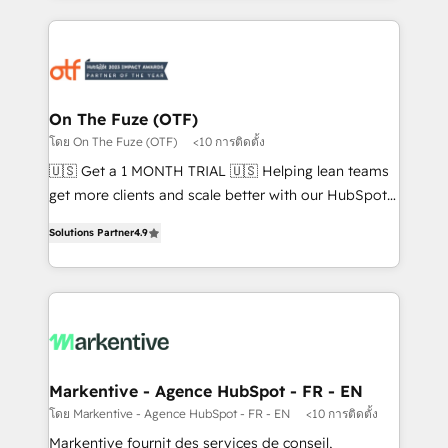
services, smart agents, and purpose-built apps,
tailored to your business. Together, we unlock
results, fast. ⚙️CRM & RevOps: Align all Hubs to your
buyer journey for clean data, scalability, & reporting.
🎯Demand Gen & ABM: Drive pipeline with inbound,
On The Fuze (OTF)
ABM, AEO, SEO, & paid media. 👩‍💻Web Design:
โดย On The Fuze (OTF)
<10 การติดตั้ง
Build high-performing websites with UX, messaging,
🇺🇸 Get a 1 MONTH TRIAL 🇺🇸 Helping lean teams
& conversion strategy that drive results. 🤖AI
get more clients and scale better with our HubSpot
Strategy: Activate Breeze Agents, configure HubSpot
Consulting & 'Done For You' Services. 🚀 Who We
AI, & maximize AEO with tailored AI services. 🧩
Solutions Partner
4.9
Work With 🚀 We help lean, growing companies: -
Integrations: Extend HubSpot with custom
Win more business - Reduce no-shows - Improve
integrations, hosting, & maintenance.
lead & deal conversion rates - Scale with less
headcount ...by using HubSpot's full capabilities. 🤓
What do you get? 🤓 Our client's are too busy to
learn the ins-and-outs of HubSpot. We give you a
Personal Consultant + Tech Team to handle the
Markentive - Agence HubSpot - FR - EN
heavy lifting of mapping out AND building your ideal
โดย Markentive - Agence HubSpot - FR - EN
<10 การติดตั้ง
system. + Get best practices and 'don't know what
Markentive fournit des services de conseil,