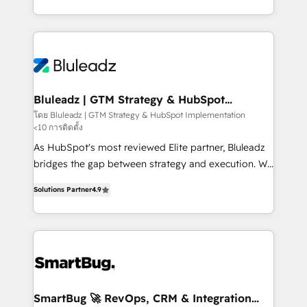
B2B services, manufacturing, financial services and
customer journey mapping, and measurable KPIs.
more. Whether clients are new to HubSpot or
Only then we architect solutions. The question is
expanding into more advanced use cases, we focus
never which features to activate, but which
on delivering clean, scalable, AI-ready systems that
outcomes to deliver. -SYSTEM INTEGRATION-
create long-term value and a consistently strong
Connectors, workflows, and data architectures that
client experience.
make HubSpot the operational hub, integrated with
Bluleadz | GTM Strategy & HubSpot
Implementation
SAP, Microsoft Dynamics, custom ERPs, and any
โดย Bluleadz | GTM Strategy & HubSpot Implementation
<10 การติดตั้ง
enterprise platform. Proprietary apps extend
HubSpot beyond standard configurations. -AI-
As HubSpot's most reviewed Elite partner, Bluleadz
FIRST- AI across customer-facing operations to
bridges the gap between strategy and execution. We
accelerate decisions, streamline processes, and
don't just "set up tools" — we install the GTM
Solutions Partner
4.9
unlock efficiency at scale. From predictive
Operating System (GTM OS) to align your leadership
intelligence to conversational AI, we turn data into
and engineer a portal that drives predictable
action and automation into competitive advantage.
revenue velocity. 🚀 GTM Strategy & Alignment
✦ 150+ implementations ✦ 100+ certifications ✦ 7
Workshops & Sprints: Identify "Valleys of Death"
accreditations
stalling growth. Fix your ICP, Math, and Story to stop
"accelerating a mess." ⚙️ Elite Engineering & AI
Scalable Architecture: Zero-technical-debt setup
SmartBug 🚀 RevOps, CRM & Integration