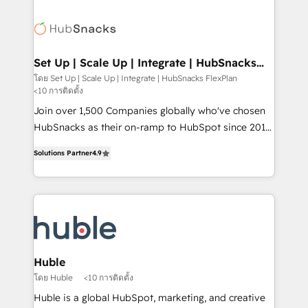
Became the 5th Agency to reach Diamond 🏆2014
consultancy: onboarding, training, data migration -
HubSpot COS Performance Award 🏆2014 HubSpot
HubSpot development: websites, custom modules,
COS Design Award 🏆2013 HubSpot Marketplace
integrations - Marketing & sales solutions: digital
Provider of the Year 🏆2011 Became a HubSpot
marketing, advertising, campaigns, content and
Set Up | Scale Up | Integrate | HubSnacks
Partner 📆Founded in 1997
FlexPlan
design We connect people, data and technology to
โดย Set Up | Scale Up | Integrate | HubSnacks FlexPlan
<10 การติดตั้ง
improve customer experiences. With our bright
people, exciting ideas and can-do mentality, we
Join over 1,500 Companies globally who've chosen
ensure revenue growth on a daily basis. So tell us
HubSnacks as their on-ramp to HubSpot since 2014
your challenge; our passionate and growth driven
Simple pay-as-you-go plans that accelerate value...
Solutions Partner
4.9
team of 100+ experts is ready for you! Driving digital
1️⃣ Set Up | Onboarding New or Check-fixing existing
growth | www.brightdigital.com
HubSpot portals 2️⃣ Scale Up | 100% HubSpot Task
Execution... Global 24/7 ... All Experts 3️⃣ Integrate |
your entire Tech Stack with Custom Integrations
Slash months from your API Integration project... ⬅️
Click "Contact Business" ⬅️ to access 150+ Kickstart
Integration templates that put HubSpot in the center
Huble
of your tech stack, syncing... 🛍️ Shopify or
โดย Huble
<10 การติดตั้ง
WooCommerce 💲 Stripe or Paypal 💰 Sage or
Huble is a global HubSpot, marketing, and creative