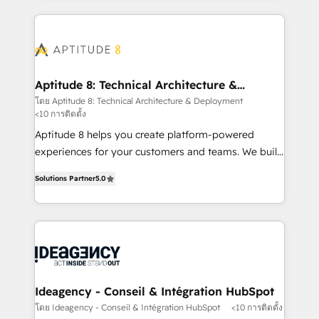
votre projet HubSpot, contactez notre équipe pour
l'international, nous travaillons avec des ETI
un échange dédié.
ambitieuses, des grands groupes voulant aller au-
delà d’une simple transformation digitale et des
startups florissantes. Nos 3 grandes expertises sont :
➤ L’intégration de CRM et de méthodologie RevOps
Aptitude 8: Technical Architecture &
Deployment
pour aligner les équipes marketing, commerciales et
โดย Aptitude 8: Technical Architecture & Deployment
<10 การติดตั้ง
support client (data migration, synchronisation API,
audit et maintenance) ➤ La création de sites internet
Aptitude 8 helps you create platform-powered
de conversion qui transforment les visiteurs en
experiences for your customers and teams. We build
opportunités d'affaires ➤ La mise en place de
multi-hub solutions and orchestrate operations
Solutions Partner
5.0
stratégies d'acquisition marketing (SEO, SEA,
across your entire tech stack. Aptitude 8 is trusted
inbound, automatisation marketing, ABM, IA,
by top brands such as Lenovo, Bluetooth,
emailing) Informations clés : - 10 ans d'expérience -
International Sports Sciences Association, SXSW,
100+ intégrations CRM HubSpot réussies - 40
Notion, Soundcloud, American Nurses Association,
experts conseil - 150 certifications HubSpot
Randstad, Uber Freight, and HubSpot itself. We have
cumulées
the largest technical consulting team of any HubSpot
partner and expertise across operational strategy,
Ideagency - Conseil & Intégration HubSpot
business-first process building, system integration,
โดย Ideagency - Conseil & Intégration HubSpot
<10 การติดตั้ง