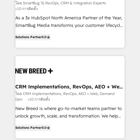
Experts
across all Hubs, validated by our 7 HubSpot
โดย SmartBug 🚀 RevOps, CRM & Integration Experts
<10 การติดตั้ง
Accreditations. AI-Powered RevOps: Breeze AI,
custom AI agents, and high-integrity migrations for
As a 3x HubSpot North America Partner of the Year,
total reporting clarity. Security & Compliance: SOC 2
SmartBug Media transforms your customer lifecycle
Type I and HIPAA attested for enterprise-grade data
into a revenue engine. Our unified ecosystem
Solutions Partner
5.0
security. 🏆 Why Bluleadz? GTM OS Partner | 16+
includes specialized divisions Globalia (AI &
Years Experience | 1,000+ Five-Star Reviews
Software) and Point Success Media (Paid Media),
making this the official home for all three brands. 🔄
Implementation & Integration - Seamless migrations
and system integrations powered by Globalia’s
technical development team. - 19 HubSpot-certified
trainers to drive platform adoption. 📈 Revenue
CRM Implementations, RevOps, AEO + Web,
Demand Gen
Generation - Full-funnel marketing and high-
โดย CRM Implementations, RevOps, AEO + Web, Demand
Gen
<10 การติดตั้ง
performance advertising via Point Success Media. -
Expert deployment of Breeze AI and custom agents
New Breed is where go-to-market teams partner to
to automate growth. 🏆 Elite Excellence - 8 platform
unlock growth, scale, and transformation. We help
accreditations and deep HIPAA-compliance
companies activate HubSpot’s AI-powered
Solutions Partner
5.0
expertise. - A team of 250+ experts dedicated to
customer platform and operationalize HubSpot’s
your resilient growth.
Loop Marketing framework through expert-led