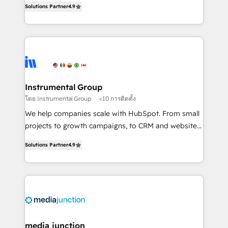
Solutions Partner
4.9
growing tech-enabler & facilitator, MakeWebBetter,
hands you the blend of HubSpot expertise &
eminent solutions & integrations. Trust us to
streamline your HubSpot experience. 🚀HubSpot
Elite Partners with 10+ years of HubSpot experience
🤝HubSpot Premier Integration partner 🤝Google
Premier Partner 2023 🌟5 HubSpot Accreditations 🌟
Instrumental Group
Won HubSpot Theme Challenge 2021 🌟INBOUND’19
โดย Instrumental Group
<10 การติดตั้ง
HubSpot Rising Star Why us? Harnessing the full
We help companies scale with HubSpot. From small
potential of the powerful HubSpot CRM. ✔️A team of
projects to growth campaigns, to CRM and websites.
HubSpot experts backed by over 10+ years of
Hire an agency that's experienced in every inch of
HubSpot experience ✔️Flexible pricing models —
Solutions Partner
4.9
HubSpot and willing to work hand-in-hand with your
Hourly-fee (assigned one Dedicated HubSpot
team to simplify the complex and build a better
Admin); Monthly-fee (HubSpot Admin + Project
experience for your team and customers.
Manager); and Fixed Project Cost (as per
requirement). ✔️Helped over 25,000+ customers so
far with our HubSpot solutions. ✔️Bespoke apps &
on-demand bundle services. Connect with us today!
media junction