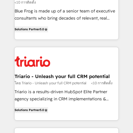
<10 การติดตั้ง
B2B sectors such as manufacturing, SaaS and
business services. We prepare a customized
Blue Frog is made up of a senior team of executive
business case that demonstrates the value and
consultants who bring decades of relevant, real
impact of your digital transformation, including a
world experience to our client engagements. "Blue
Solutions Partner
5.0
detailed financial rationale with a focus on ROI and
Frog is a top, trusted partner in HubSpot's
TCO. As a trusted extension of your team, we
ecosystem for a reason. Their team brings over a
believe in the power of partnership. Together, we
decade of experience to the table, along with deep
embark on a transformational journey that sets your
knowledge of the HubSpot platform and strategies
business up for long-term success. Unlock your
for driving growth. They are committed to helping
business. If not now, when?
our customers grow and finding solutions that fit
their unique business needs. We are thrilled to have
Triario - Unleash your full CRM potential
Blue Frog in the HubSpot ecosystem leading the
โดย Triario - Unleash your full CRM potential
<10 การติดตั้ง
way for customers!" - Yamini Rangan, CEO of
Triario is a results-driven HubSpot Elite Partner
HubSpot “Our experience with the team at Blue Frog
agency specializing in CRM implementations &
has been nothing short of extraordinary. Their years
migrations, Revenue Operations, Custom
of experience and quality of skilled staff has earned
Solutions Partner
5.0
Integrations, Custom AI agents and AI-ready Website
them a trusted reputation within the HubSpot
Design With over 15 years of experience, we help
ecosystem as a reliable partner capable of delivering
companies bridge the gap between marketing, sales,
remarkable experiences for our most sophisticated