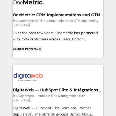
Design Automation and Uptive. 📊 RevOps & data
Stand Out.
architecture 🔗 CRM migrations & End to end
integrations 🤖 AI workflows & enrichment 📘 Team
OneMetric: CRM Implementations and GTM
engineering
enablement & company-wide adoption We create
โดย OneMetric: CRM Implementations and GTM engineering
<10 การติดตั้ง
HubSpot environments that teams use with
confidence and that leadership can rely on for
Over the past few years, OneMetric has partnered
scalable revenue insights.
with 750+ customers across SaaS, fintech,
healthcare, real estate, and other industries. With
Solutions Partner
4.9
150+ HubSpot-certified experts, we deliver scalable
solutions to complex GTM and RevOps challenges.
Our Expertise 🔹 Onboarding & Implementation:
Accredited HubSpot Partner, ensuring smooth setup
tailored to your GTM motion. 🔹 Migrations: Move
from other CRMs to HubSpot without data loss or
downtime. 🔹 RevOps Strategy: Align teams,
DigitaWeb — HubSpot Elite & Intégrations
ERP
processes, and data to drive revenue efficiency. 🔹
โดย DigitaWeb — HubSpot Elite & Intégrations ERP
<10 การติดตั้ง
Integrations: Connect HubSpot with your tech stack
for better adoption. 🔹 Custom Solutions: Build
DigitaWeb — HubSpot Elite Solutions, Partner
tailored apps, workflows, and configurations. We are
depuis 2015, membre du groupe Uptoo. Nous