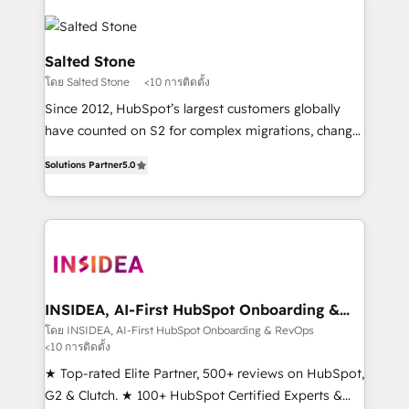
Salted Stone
โดย Salted Stone
<10 การติดตั้ง
Since 2012, HubSpot’s largest customers globally
have counted on S2 for complex migrations, change
management, systems integration, and creative
Solutions Partner
5.0
solutions that deliver measurable impact and
transform brand experiences As one of the few full-
service creative agencies in the HubSpot
ecosystem, we blend strategy, technology, & award-
winning design to build scalable, globally
regionalized HubSpot websites, integrated
marketing campaigns, & RevOps frameworks that
INSIDEA, AI-First HubSpot Onboarding &
RevOps
fuel long-term success We connect the entire
โดย INSIDEA, AI-First HubSpot Onboarding & RevOps
<10 การติดตั้ง
customer lifecycle through seamless integrations,
ensure long-term adoption with change-
★ Top-rated Elite Partner, 500+ reviews on HubSpot,
management programs, and align marketing, sales,
G2 & Clutch. ★ 100+ HubSpot Certified Experts &