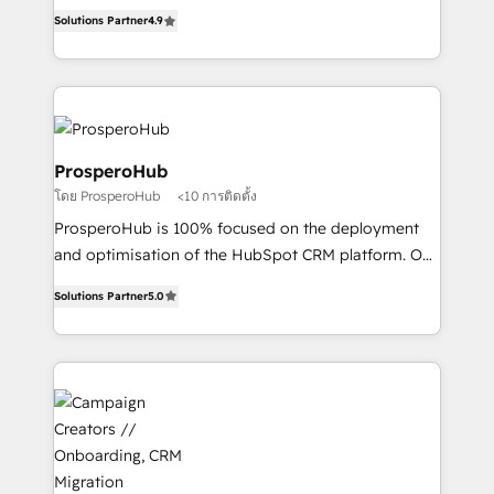
acreditaciones de HubSpot y un equipo de 6
marketing strategy? We'll provide support tailored
Solutions Partner
4.9
Certified Trainers avalados por HubSpot Academy.
to your needs and sales objectives. With 125+
Acompañamos a las empresas en cada etapa de su
certifications, we are part of the most certified
crecimiento integrando estrategia, tecnología y
Canadian agencies, and we both hold Onboarding
procesos comerciales para potenciar resultados
Accreditations. Based in Canada (coast to coast), our
reales. Nos caracterizamos por combinar excelencia
services are offered in both English & French.
técnica con una mirada estratégica a largo plazo.
ProsperoHub
โดย ProsperoHub
<10 การติดตั้ง
ProsperoHub is 100% focused on the deployment
and optimisation of the HubSpot CRM platform. Our
highly experienced team of solutions experts will
Solutions Partner
5.0
ensure that you achieve maximum adoption and
ROI from your HubSpot investment. Use our
extensive HubSpot, sales, marketing, service and
integrations expertise to lead your team on their
HubSpot journey, design and implement your
processes and skilfully bring your revenue
infrastructure to life. Our collaborative approach
keeps you in control whilst we plan and support the