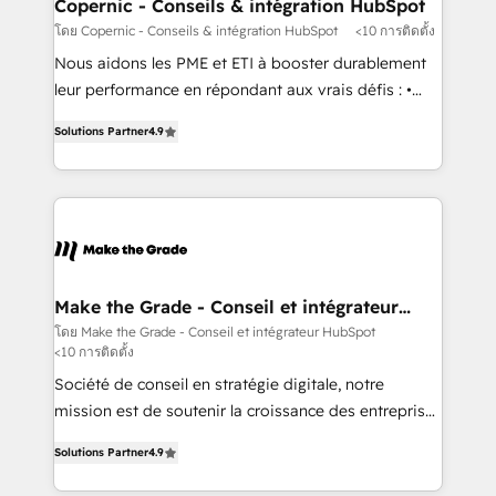
Different Because We're Built Different: - Secure:
Copernic - Conseils & intégration HubSpot
Soc2 compliant 🛡️ - Onboarding: Implementations
โดย Copernic - Conseils & intégration HubSpot
<10 การติดตั้ง
starting from $1,5k - Clay: Elite Studio Solutions
Nous aidons les PME et ETI à booster durablement
Partner 🤝 - Global: 75+ RPers across five continents
leur performance en répondant aux vrais défis : •
🌐 - Scale: Largest organically grown & fastest tiering
Intégration de HubSpot avec d’autres outils (ERP,
Elite HubSpot Partner 🪴 - CRM: More Sales Hub
Solutions Partner
4.9
téléphonie, etc.) • Alignement des équipes grâce à un
implementations than any other Partner 💻 -
outil et des données partagées • Amélioration de la
Salesforce: We convert SFDC addicts to HubSpot
collecte et de l’analyse des données pour des
evangelists 🧡 Don't pick a marketing or technical
décisions éclairées • Optimisation de l’efficacité et
agency for a GTM engineer’s job. The choice is
de la productivité des équipes Notre équipe de 30
yours. Start winning.
consultants certifiés HubSpot aborde chaque projet
avec un engagement total, alignant processus
Make the Grade - Conseil et intégrateur
HubSpot
métiers et technologie, et guidant vos équipes à
โดย Make the Grade - Conseil et intégrateur HubSpot
<10 การติดตั้ง
travers le changement, tout en centrant vos objectifs
d’entreprise. Grâce à une méthodologie éprouvée
Société de conseil en stratégie digitale, notre
auprès de plus de 400 clients, nous comprenons
mission est de soutenir la croissance des entreprises
rapidement vos enjeux et intégrons parfaitement
B2B à travers l’acquisition de nouveaux clients,
Solutions Partner
4.9
HubSpot dans votre organisation. Pour toute
l'intégration CRM et le développement des revenus
question technique ou besoin de structuration de
auprès de vos comptes existants. En France et à