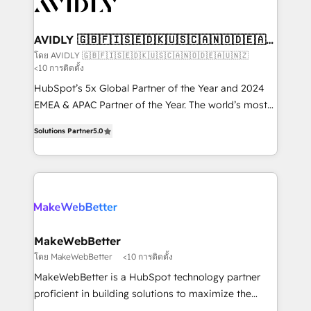
Healthcare - Financial Services - Managed IT (MSP) -
Franchises - Professional Services - And more! How
we help: ✔️ Full HubSpot implementations and portal
AVIDLY 🇬🇧🇫🇮🇸🇪🇩🇰🇺🇸🇨🇦🇳🇴🇩🇪🇦🇺
🇳🇿
optimization ✔️ Data migrations, CRM architecture,
โดย AVIDLY 🇬🇧🇫🇮🇸🇪🇩🇰🇺🇸🇨🇦🇳🇴🇩🇪🇦🇺🇳🇿
<10 การติดตั้ง
and reporting foundations ✔️ Custom integrations
and workflow automation ✔️ User adoption
HubSpot’s 5x Global Partner of the Year and 2024
programs, training, and enablement Through project-
EMEA & APAC Partner of the Year. The world’s most
based engagements and ongoing RevOps
experienced and fully accredited HubSpot Solutions
Solutions Partner
5.0
partnerships, we guide organizations through the
Partner. 🚀 With 2,750+ HubSpot projects delivered
revenue maturity model - delivering the right
and 370+ specialists across EMEA, APAC and NAM,
improvements at the right time so operations
we de-risk complex CRM programmes and
evolve strategically and sustainably as the business
accelerate ROI across every HubSpot Hub. 🧭 From
grows.
multi-region migrations to AI-powered automation,
we turn complexity into clarity, human at global
scale. 🏆 HubSpot’s CEO called us “the partner of the
MakeWebBetter
future.” Others agree it is proof of trust built through
โดย MakeWebBetter
<10 การติดตั้ง
measurable impact.
MakeWebBetter is a HubSpot technology partner
proficient in building solutions to maximize the
operational efficiency of HubSpot. The fastest-