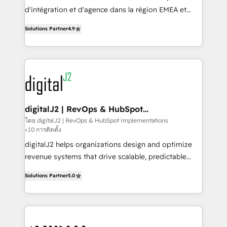
you don't know' recommendations to maximize
d'intégration et d'agence dans la région EMEA et
conversions! OTF is an Elite Partner (top 1% of
North America. Avec plus de 115 experts en
6,500+ Partners) and was named 2023 HubSpot
Solutions Partner
4.9
marketing automation, Growth, Revops, CRM et
Partner of the Year 💥 Trusted by 2,500+ companies
webdesign. Markentive is both a consulting firm, a
to help them scale and close more business, by
digital agency and an integrator. With over 115
using HubSpot (the right way). ⭐️ Here's more info:
experts in marketing automation, growth, revops,
www.onthefuze.com/hubspot-admin Contact us to
CRM and webdesign (We focus on EMEA - USA
learn more!
customers).
digitalJ2 | RevOps & HubSpot
Implementations
โดย digitalJ2 | RevOps & HubSpot Implementations
<10 การติดตั้ง
digitalJ2 helps organizations design and optimize
revenue systems that drive scalable, predictable
growth. As a triple-accredited HubSpot Solutions
Solutions Partner
5.0
Partner, we specialize in both strategic RevOps
planning and hands-on technical execution - building
the operational foundation companies need to
thrive. Industries we specialize in: - Manufacturing -