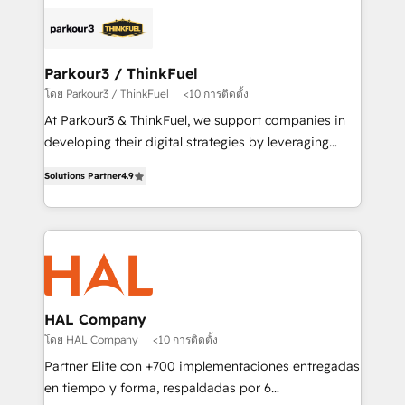
and customer success through smart automation,
clients.” - Brian Garvey, VP, Solutions Partner
data hygiene, and tailored HubSpot solutions. Our
Program, HubSpot.
clients choose us because we blend the expertise of
a global consultancy with the care and agility of a
Parkour3 / ThinkFuel
boutique firm. At Triario, we’re big enough to deliver
โดย Parkour3 / ThinkFuel
<10 การติดตั้ง
but small enough to listen. Our Services: HubSpot
At Parkour3 & ThinkFuel, we support companies in
implementations & data migration Custom AI agents
developing their digital strategies by leveraging
Revenue Operations API integrations AI-ready
technologies and automating their marketing and
Website design Let’s turn your CRM into your growth
Solutions Partner
4.9
sales processes to generate growth. Our offer spans
engine!
from Strategy to Operations. We specialize in CRM
onboarding and implementation, web design, sales
& marketing automation, and digital marketing. With
extensive experience working with tech companies
and manufacturers since 2002, we are committed to
empowering our clients and developing their
HAL Company
autonomy. Get to grips with HubSpot through
โดย HAL Company
<10 การติดตั้ง
guided implementation and seamless integration of
Partner Elite con +700 implementaciones entregadas
the CRM platform into your digital ecosystem. Would
en tiempo y forma, respaldadas por 6
you like support in deploying your inbound