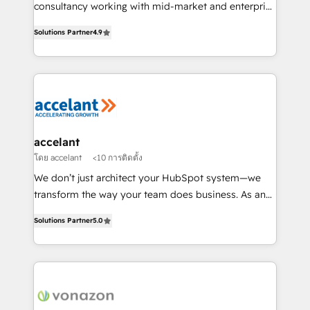
Netsuite 🤖 Google or Microsoft ✍️ DocuSign or
consultancy working with mid-market and enterprise
PandaDoc 🌐 Avalara or Quaderno HubSnacks holds
businesses. We go beyond implementation, shaping
the rare Advanced "Custom Integrations"
Solutions Partner
4.9
the strategy, processes, and teams that turn
Accreditation, securely sync data across... 🔄 any
HubSpot into a genuine growth engine. Named
apps, in any direction. Stuck on your old CRM..?
HubSpot's Global Partner of the Year in 2024,
Migrate | seamlessly off your old CRM onto a clean
consistently ranked among their top 5 partners
new HubSpot portal with Advanced Website and
worldwide, and with over 15 years in the ecosystem,
CRM Migrations using our in-house "HubScrub" Tool.
Huble has built a track record that speaks for itself.
One company, one operating model, delivering
accelant
across offices and consulting teams in the UK, USA,
โดย accelant
<10 การติดตั้ง
Canada, Germany, France, Belgium, Singapore, and
We don’t just architect your HubSpot system—we
South Africa. Certified compliant with ISO/IEC
transform the way your team does business. As an
27001:2022 and ISO 9001:2015 across all seven
Elite HubSpot Solutions Partner, we specialize in
international offices and 175+ employees.
Solutions Partner
5.0
creating tailored, end-to-end CRM solutions that
accelerate growth, improve operational efficiency,
and ensure faster time to value on HubSpot. What
sets us apart? Our people-centric approach. From
day one, our team takes the time to deeply