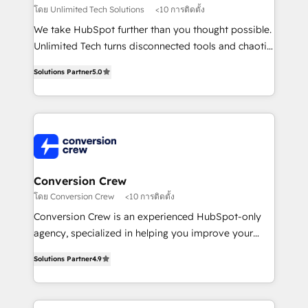
needs, goals, and challenges to deliver solutions that
โดย Unlimited Tech Solutions
<10 การติดตั้ง
fit like a glove. We’re committed to being both
We take HubSpot further than you thought possible.
highly effective and fun to work with. We believe in
Unlimited Tech turns disconnected tools and chaotic
efficient processes, as well as building great
processes into a seamless, high-performing revenue
relationships. Your success is our success, and we’re
Solutions Partner
5.0
engine. We combine RevOps strategy with deep
all in this together! From startup to enterprise, we’ll
technical execution to help teams scale faster—with
make sure your HubSpot setup becomes a
cleaner data, smarter automation, and more
powerhouse of productivity, so you can focus on
predictable revenue. Specialties: · HubSpot
what matters most: growing your business and
Implementation & Migration · Native & Custom
wowing your customers. Let’s make HubSpot work
Integrations · Custom Development · CPQ & FSM ·
smarter for you!
Reporting & Analytics · GTM Architecture · Sales &
Conversion Crew
Marketing Enablement If you’re ready to elevate
โดย Conversion Crew
<10 การติดตั้ง
HubSpot from “just your CRM” to your growth
Conversion Crew is an experienced HubSpot-only
infrastructure—let’s talk.
agency, specialized in helping you improve your
online processes. This means we help you with: -
Solutions Partner
4.9
Implementing HubSpot (CRM, Marketing, Sales,
Service and Operations) - Developing fast, good-
looking websites in the HubSpot CMS - Building