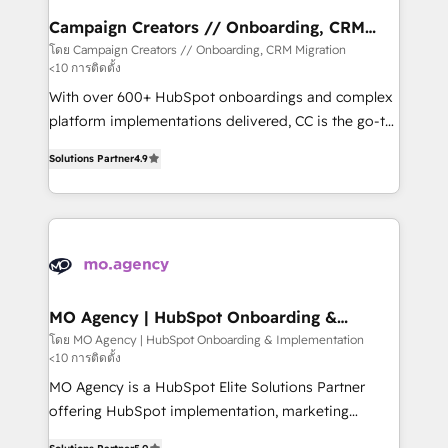
route to your revenue goals. We have successfully
Campaign Creators // Onboarding, CRM
Migration
supported over 500 organisations with HubSpot
โดย Campaign Creators // Onboarding, CRM Migration
<10 การติดตั้ง
implementation, optimisation, training, and
adoption assurance. Our tried and tested Roadmap
With over 600+ HubSpot onboardings and complex
methodology will ensure that you receive the best
platform implementations delivered, CC is the go-to
deployment experience possible. Whether you are
Elite Solutions Partner for businesses ready to
Solutions Partner
4.9
new to HubSpot or seeking to turn around a poor
migrate, replatform, and scale smarter. We specialize
install, our team have the change management
in high-impact CRM and CMS migrations and
expertise to deliver the solutions you need.
onboarding from platforms like Salesforce, NetSuite,
Zoho, Pardot, Marketo, Microsoft Dynamics, Wix,
WordPress and legacy CRMs, turning fragmented
systems into unified, growth-ready HubSpot
architectures that accelerate revenue operations and
MO Agency | HubSpot Onboarding &
Implementation
performance. - Multi-object CRM migration, cleanup,
โดย MO Agency | HubSpot Onboarding & Implementation
<10 การติดตั้ง
and implementation. - Pre-built and custom
integrations across your full tech stack. - Custom
MO Agency is a HubSpot Elite Solutions Partner
object setup, CMS builds, and full-funnel automation.
offering HubSpot implementation, marketing
- Dashboards, lifecycle campaigns, and lead
automation, CRM and RevOps consulting, B2B SEO,