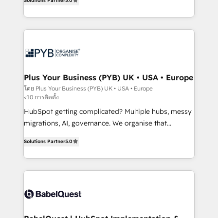
Solutions Partner
5.0
nurturing sequences. - Cross-hub setup across
paid media, content marketing, AEO and GEO (AI
Marketing, Sales, Operations, and Service Hubs. -
search optimisation), and HubSpot Content Hub and
Ongoing optimization, managed support, and
WordPress development. We work with enterprise
scalable retainers. Let’s make HubSpot your most
and growth-led companies across technology,
powerful growth engine. Built to convert, scale, and
professional services, financial services and
drive results.
industrial sectors. Offices in Johannesburg, Cape
Town, Dubai & London. 500+ HubSpot CRM
Plus Your Business (PYB) UK • USA • Europe
implementations delivered. AI visibility coverage
โดย Plus Your Business (PYB) UK • USA • Europe
<10 การติดตั้ง
across ChatGPT, Claude, Perplexity, Gemini and
Google AI Overviews. HubSpot Impact Award -
HubSpot getting complicated? Multiple hubs, messy
Customer First HubSpot Impact Award - Integrations
migrations, AI, governance. We organise that
Innovation HubSpot Impact Award - Platform
complexity, so your team can put HubSpot to work...
Solutions Partner
5.0
Migration Excellence HubSpot Impact Award -
Welcome to our Profile! We help with: • CRM
Platform Excellence 40+ full-time HubSpot
implementation, reports, workflows, and team
professionals. 100s of certifications and
training • CRM migration from Salesforce, Pipedrive,
accreditations with HubSpot.
Dynamics and others • Technical projects including
custom API integrations • AI governance for
HubSpot-centred operations A little about us: •
Boutique 'Elite' team of 12 • 150+ clients across Sales