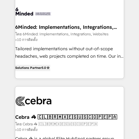
(custom) integrations between HubSpot and other
systems you use You need a clear method to reach
your goals. Therefore, we take a critical look at your
current processes together, from which we create a
6Minded: Implementations, Integrations,
Websites
focused action plan. By implementing these steps in
โดย 6Minded: Implementations, Integrations, Websites
<10 การติดตั้ง
your day-to-day business, you will start to see
results fast. This creates space for growth! Want to
Tailored implementations without out-of-scope
know how we can help? Contact us to set up a
headaches, web projects completed on time. Our in-
meeting!
house team of certified CRM architects, experts,
Solutions Partner
5.0
developers, designers, and marketers handles all
aspects of your HubSpot. ✨ 400+ global clients ✨
100+ seamless migrations from 15+ different CRMs
✨ 100,000+ hours in HubSpot projects, 75+ full Hub
implementations, and 5,000+ pages ✨ CS: Clients
generating 7-digit MRR from inbound campaigns ✨
CS: 245% organic growth & +751% new visitors for a
Cebra 🦓 🇨🇱🇧🇷🇲🇽🇪🇸🇺🇸🇨🇴🇵🇪🇵🇦
full-funnel HubSpot project ✨ CS: 415% conversion
โดย Cebra 🦓 🇨🇱🇧🇷🇲🇽🇪🇸🇺🇸🇨🇴🇵🇪🇵🇦
<10 การติดตั้ง
boost with a new HubSpot site Recognized leaders:
🏆 HubSpot Platform Migration Impact Award 🏆
Cebra 🦓 is a global Elite HubSpot partner group,