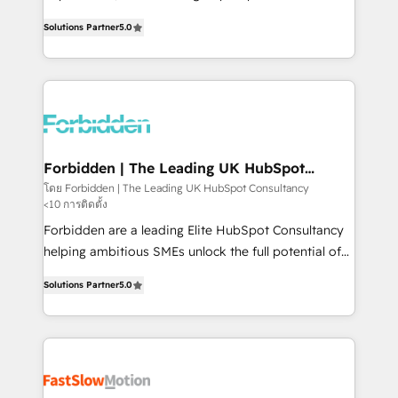
SOC 2 Type II and ISO 27001 certified, reinforcing
aidons les ETI et PME B2B à unifier Marketing,
Solutions Partner
5.0
our commitment to data security and compliance. At
Ventes et Service sur HubSpot grâce à la Revenue
OneMetric, we help revenue teams focus on the
Architecture : alignement des équipes, pipeline
OneMetric that matters most: revenue.
prévisible, croissance mesurable. 🔌 Intégrations
complexes : ERP (Divalto, Sage X3, Cegid, Pennylane,
Dynamics..), VOIP (Aircall, Ringover, Modjo), Shopify,
Oneflow. 💻 Développements custom : CRM UI
Extensions (React), Serverless Node.js, Custom
Forbidden | The Leading UK HubSpot
Consultancy
Objects, thèmes HubL, agents IA & Breeze AI. 🎯
โดย Forbidden | The Leading UK HubSpot Consultancy
<10 การติดตั้ง
Secteurs : Industrie, Distribution B2B, SaaS, Services
B2B, Immobilier, Viticulture, Finance. 🚀 Nos livrables
Forbidden are a leading Elite HubSpot Consultancy
: migration sécurisée, implémentation Marketing +
helping ambitious SMEs unlock the full potential of
Sales + Service Hub, synchronisation ERP ↔
HubSpot. Too many businesses invest in HubSpot
Solutions Partner
5.0
HubSpot temps réel, formation équipes. 🏆 +350
but never see the ROI they expected due to poor
projets livrés. Accrédités HubSpot CRM
adoption, messy data, and disconnected teams
Implementation, Data Migration & Custom
getting in the way. That’s where we come in. We
Integration. 📩 Parlons de votre projet →
partner with scaling businesses across the UK to
digitaweb.com
design, implement, and optimise HubSpot so it