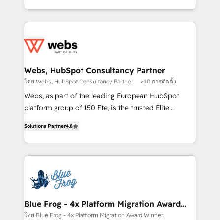
implementations • Deep expertise across marketing,
solve all your HubSpot challenges and improve user
sales, and service hubs • Built-in flexibility for
adoption, sales process and marketing results.
startups to global brands
Services 📚 Onboarding your team to HubSpot for
the first time 🔧 Designing and optimising your
HubSpot set-up for better results 🌐 Website design
and build using HubSpot 🔌 Integrating HubSpot
Webs, HubSpot Consultancy Partner
with other systems 🎓 Training your teams to be
โดย Webs, HubSpot Consultancy Partner
<10 การติดตั้ง
HubSpot pros 📊 Lead generation services using
Webs, as part of the leading European HubSpot
HubSpot Why us? - SIX HubSpot Accreditations -
platform group of 150 Fte, is the trusted Elite
awarded by HubSpot after a rigorous process for
HubSpot CRM Partner offering you a roadmap on
CRM, Solutions Architecture, Onboarding , Data
Solutions Partner
4.8
maximizing EBITDA and achieving Commercial
Migration, Custom Integration & Platform
Excellence. With our targeted processes, we
Enablement -Onboarded over 500 businesses to
strengthen your digital transformation and minimize
HubSpot -Top 1% of partners worldwide -In-house
costs. As HubSpot's Advanced Accredited CRM
team of 25+ experts Contact us today to help you
Implementation partner, we provide expertise to
get more from your investment in HubSpot.
drive your business forward. Since 2015 we are fully
www.bbdboom.com
dedicated to HubSpot and with an experienced
Blue Frog - 4x Platform Migration Award
Winner
team (50+), we work with reputable companies in
โดย Blue Frog - 4x Platform Migration Award Winner