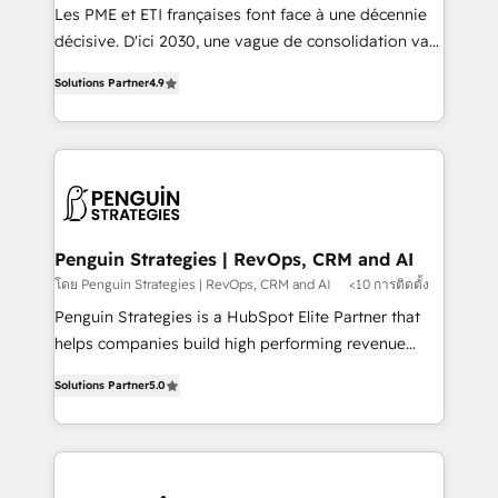
custom development, and extensibility. When you
Les PME et ETI françaises font face à une décennie
work with Aptitude 8, you get a team – not an
décisive. D'ici 2030, une vague de consolidation va
individual – with embedded consulting, strategy,
recomposer le marché. Seules survivront les
development, and project management. We have
Solutions Partner
4.9
entreprises qui auront réussi leur transformation. Le
100% US-based, FTE team members. We offer
problème ? 58% des dirigeants savent que l'IA est
project-based and managed services engagements
vitale pour leur survie. Mais 57% n'ont aucune
that include new HubSpot implementations,
stratégie. Et 43% ne maîtrisent même pas leurs
migrations from other platforms, systems
données. C'est le paradoxe français : conscience
integration, extensibility, custom development, and
totale, action nulle. La solution s'appelle l'Entreprise
ongoing RevOps support.
Augmentée. Ce n'est pas une entreprise qui utilise
Penguin Strategies | RevOps, CRM and AI
l'IA. C'est une organisation qui a réussi la symbiose
โดย Penguin Strategies | RevOps, CRM and AI
<10 การติดตั้ง
entre l'expertise humaine et l'intelligence artificielle.
Penguin Strategies is a HubSpot Elite Partner that
Pas pour remplacer l'humain, mais pour l'augmenter.
helps companies build high performing revenue
Chez Ideagency, nous accompagnons cette
operations across complex sales cycles, multi
transformation. D'abord les fondations : des
Solutions Partner
5.0
system environments and global SaaS or
données unifiées, des processus alignés. Ensuite
manufacturing teams. Trusted by leading enterprises
l'augmentation : l'IA là où elle crée de la valeur. Et
and fast growing scale ups including Sony, Rapyd,
surtout : l'humain qui reste au centre. Parce que la
Fiverr, XM Cyber, Bridgepointe Technologies, EMA
vraie performance vient de l'intérieur. Act Inside.