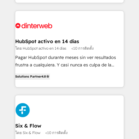
business more efficiently - Build stronger
growth. We modernise platforms, streamline
relationships with customers - Make better
operations that are causing inefficiencies, improve
decisions with data - Find a new voice and reach
customer experiences, integrate systems, and
more people - Get the most out of your HubSpot
supercharge revenue operations Key services: • CRM
investment
Implementation • Systems Integration • Digital
Transformation / Web Development • RevOps &
HubSpot activo en 14 días
Sales Consulting • Marketing Automation What
โดย HubSpot activo en 14 días
<10 การติดตั้ง
makes us different? 🚀 Top 0.5% of global HubSpot
Pagar HubSpot durante meses sin ver resultados
agencies ⚙️ The strongest technical ability and
frustra a cualquiera. Y casi nunca es culpa de la
integration capabilities 💼 Consultative, long-term
herramienta: es del enfoque con el que se
partners who will embed ourselves into your
Solutions Partner
4.8
implementó. Trabajamos con un catálogo de +80
business, processes and systems 🏢 We specialise in
casos de uso: cada uno resuelve un problema
working with mid-market and enterprise
concreto de tu operación en HubSpot. La entrega
organisations, global organisations and those with
toma de 1 a 3 semanas por caso, abordamos varios
complex use cases 🏆 CRM Implementation,
en paralelo cuando tiene sentido, y siempre
Platform Enablement, Custom Integration and
confirmamos resultados antes de seguir avanzando.
Onboarding Accredited 🔐 ISO27001 & ISO9001
Empiezas a ver resultados antes de que termine el
Six & Flow
Certified
mes. 🏆 HubSpot Partner of the Year 2022, máximo
โดย Six & Flow
<10 การติดตั้ง