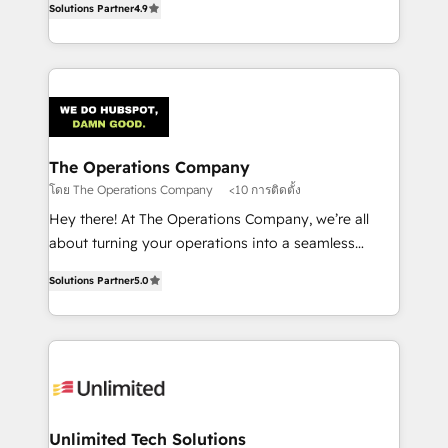
Solutions Partner
4.9
Barcelona and operating across Spain, LATAM, and
the UK, we support global companies in building
smarter marketing, sales, and customer success
strategies. As the only HubSpot Elite Partner in
Iberia (Spain & Portugal), we combine human insight
with intelligent automation to drive sustainable
growth. Our multidisciplinary team designs solutions
The Operations Company
that simplify complexity, boost performance, and
โดย The Operations Company
<10 การติดตั้ง
turn innovation into real impact. 🌍 Highlights •
Hey there! At The Operations Company, we’re all
HubSpot Partner since 2012 • 2022 EMEA Impact
about turning your operations into a seamless
Award: Best Integration • 150+ successful HubSpot
experience that powers real results. We specialize in
projects • Clients in 30+ industries • Proprietary
Solutions Partner
5.0
transforming complex systems into efficient,
technology for integrations • Multilingual team:
scalable solutions that work across your entire
English, Spanish, Portuguese & Italian 👉 Grow
organization. We’re a unique blend of deep HubSpot
smarter with AI and HubSpot.
expertise, strategic thinking, and hands-on
operational know-how. We know that no two
businesses are alike, so we don’t do cookie-cutter
solutions. Instead, we dive in to understand your
Unlimited Tech Solutions