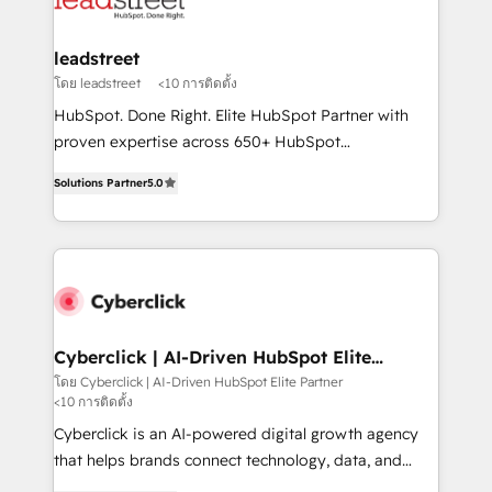
marketing, and service teams. From setup to
refinement, we streamline workflows, improve lead
management, and speed up deal closures. With 500+
leadstreet
projects completed, our Agile approach ensures your
โดย leadstreet
<10 การติดตั้ง
HubSpot CRM drives measurable results. Our
HubSpot. Done Right. Elite HubSpot Partner with
RevOps services align your sales, marketing, and
proven expertise across 650+ HubSpot
customer success teams for peak performance. We
implementations. With 12+ years of HubSpot
optimize the revenue lifecycle—lead generation to
Solutions Partner
5.0
experience, we help you use the HubSpot platform
retention—by refining processes and eliminating
to its fullest capacity, improve your current HubSpot
inefficiencies. Using HubSpot tools and data-driven
website, or build your new one.
strategies, we create scalable solutions that
maximize profitability and adapt to your goals.
Cyberclick | AI-Driven HubSpot Elite
Partner
โดย Cyberclick | AI-Driven HubSpot Elite Partner
<10 การติดตั้ง
Cyberclick is an AI-powered digital growth agency
that helps brands connect technology, data, and
creativity to achieve measurable results. Founded in