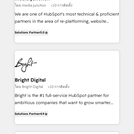
โดย media junction
<10 การติดตั้ง
We are one of HubSpot's most technical & proficient
partners in the area of re-platforming, website
design & development. We specialize in multi-hub
Solutions Partner
5.0
implementations for mid-market & enterprise
companies. We are woman-owned, powered by
coffee, and we ❤️ dogs. We produce award-winning
work for our clients. 🏆2023 Technical Expertise
Impact Award 🏆2022 Technical Expertise Impact
Award 🏆2022 Platform Migration Excellence Impact
Award 🏆2020 Elite Solutions Partner 🏆2019
Bright Digital
Integrations HubSpot Impact Award 🏆2019
โดย Bright Digital
<10 การติดตั้ง
Marketing Enablement HubSpot Impact Award 🏆
Bright is the #1 full-service HubSpot partner for
2018 Website Design HubSpot Impact Award 🏆2017
ambitious companies that want to grow smarter.
Website Design HubSpot Impact Award 🏆2016
From HubSpot onboarding, to training, from
Growth-Driven Design Agency of the Year 🏆2016
Solutions Partner
4.9
developing a new website to lead generation and
Sales Enablement HubSpot Impact Award 🏆2015
digital marketing; we do it all (and with great
Growth-Driven Design Agency of the Year 🏆2015
results)! In short, our services include: - HubSpot