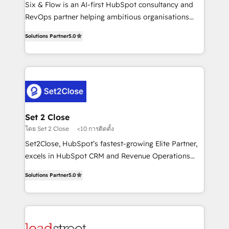
reconocimiento del ecosistema. Elite Solutions
Six & Flow is an AI-first HubSpot consultancy and
Partner, el nivel más alto. +700 clientes
RevOps partner helping ambitious organisations
implementados en LATAM, Marcas como Hyatt,
grow with clarity, confidence, and intelligence.
Hospital ABC, Hogares Unión, Yves Rocher,
Solutions Partner
5.0
Operating across the UK, Netherlands, Ireland, and
MacStore, Café Britt, Bella Piel, confiaron en
Canada, we’ve delivered thousands of successful
nosotros para impulsar la eficiencia de sus procesos
HubSpot projects for mid-market and enterprise
en HubSpot. No necesitas tener todas las
clients worldwide, with over 10 years experience. We
respuestas para empezar. Te ayudamos a identificar
combine HubSpot, data, and AI to design connected
el primer caso de uso que más impacto te dará.
go-to-market systems that align people, process,
Solo continúas si ves valor real en los primeros 14
and technology for predictable, scalable revenue
Set 2 Close
días.
growth. Our expertise spans RevOps, CRM and data
โดย Set 2 Close
<10 การติดตั้ง
architecture, AI enablement, and strategic marketing,
Set2Close, HubSpot’s fastest-growing Elite Partner,
delivered through our proprietary FLAIR framework
excels in HubSpot CRM and Revenue Operations
for responsible AI adoption. As a HubSpot Elite
(RevOps) services to boost B2B sales and growth.
Partner and ISO 27001:2022 certified consultancy,
Solutions Partner
5.0
As a top HubSpot Elite Partner, we specialize in
we blend strategy, creativity, and technology to help
custom HubSpot CRM solutions. Our experts design,
organisations scale smarter and grow stronger.
implement, and optimize systems to enhance user
experience, functionality, and adoption across sales,