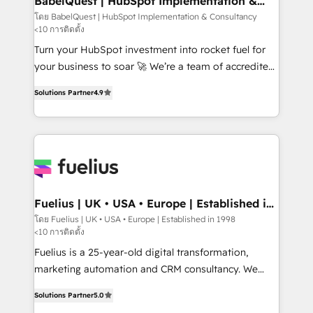
BabelQuest | HubSpot Implementation &
Consultancy
Hub, Marketing Hub, Service Hub, Data Hub and
โดย BabelQuest | HubSpot Implementation & Consultancy
<10 การติดตั้ง
CMS • ISO/IEC 27001:2022, ISO 9001:2015, and ISO
42001:2023 certified - the AI management standard •
Turn your HubSpot investment into rocket fuel for
GuardHub: our AI governance framework, built on
your business to soar 🚀 We’re a team of accredited
ISO 42001 Ready for the next step? Click the 👈
HubSpot experts ready to help you. We can
Solutions Partner
4.9
'𝗖𝗼𝗻𝘁𝗮𝗰𝘁 𝗯𝘂𝘀𝗶𝗻𝗲𝘀𝘀' button to get in touch (𝘸𝘦'𝘳𝘦
implement the platform into complex business
𝘴𝘶𝘱𝘦𝘳 𝘳𝘦𝘴𝘱𝘰𝘯𝘴𝘪𝘷𝘦)
environments, optimise what you've got and make
sure you can actually use it, build your website in
HubSpot or create an inbound marketing strategy
for you and execute it on HubSpot. We are on the
G-Cloud 14 CCS (Crown Commercial Service)
framework, meaning we've been accredited by
Fuelius | UK • USA • Europe | Established in
1998
HubSpot and vetted by the CCS, which means we
โดย Fuelius | UK • USA • Europe | Established in 1998
<10 การติดตั้ง
can support public sector companies as well the
other ones listed in our profile. Our services: -
Fuelius is a 25-year-old digital transformation,
HubSpot implementation - HubSpot CMS website
marketing automation and CRM consultancy. We
build We can do lots of things. But everything we do
enable mid-market and enterprise clients to
Solutions Partner
5.0
is there for you to: - Grow revenue, and run your
maximise their return from digital and fuel their