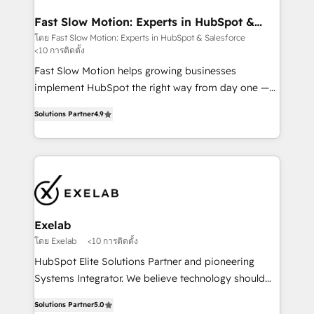
actually drives revenue, not just reports on it. Our
services include: - Choosing the right HubSpot
Fast Slow Motion: Experts in HubSpot &
Salesforce
package for your business - Full CRM, Marketing, and
โดย Fast Slow Motion: Experts in HubSpot & Salesforce
<10 การติดตั้ง
Sales Hub implementations - Custom dashboards
and reporting - Workflow automation and data
Fast Slow Motion helps growing businesses
clean-up - Sales enablement and team training -
implement HubSpot the right way from day one —
Ongoing optimisation and RevOps support Based in
with the flexibility to scale as complexity increases.
Solutions Partner
4.9
Leeds and London, we partner with SMEs across the
Highly certified in both HubSpot and Salesforce, we
UK who are ready to turn HubSpot into the growth
bring deep experience in CRM implementation,
engine it’s meant to be.
integrations, and data migration across modern
business systems. Built to serve growing mid-
market and enterprise organizations, our team
combines strong technical execution with real
business perspective. Many of our consultants have
Exelab
scaled businesses themselves, giving us a practical
โดย Exelab
<10 การติดตั้ง
understanding of what owners and operators need
HubSpot Elite Solutions Partner and pioneering
as their systems, data, and processes evolve. Since
Systems Integrator. We believe technology should
2014, we’ve supported 1,400+ clients across a wide
serve business strategy, not the other way around.
range of industries, including healthcare, software,
Solutions Partner
5.0
Every engagement begins with clear objectives,