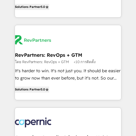
and service to drive sustainable growth With 6 key
Trainers across the team ★ 1,500+ implementations
Solutions Partner
5.0
HubSpot accreditations and experience across
across five continents ★ AI-First, RevOps-led,
hundreds of organizations in dozens of industries,
Onboarding obsessed ★ Company of the Year
there’s a good chance one of our globally integrated
2024/25 INSIDEA helps growing companies turn
teams has worked with clients just like you Let’s
HubSpot into a revenue engine. We onboard your
explore whether S2 is the partner you’ve been
team, migrate your data, and build AI-powered
looking for...and get your next big initiative moving!
workflows that drive adoption from week one, in
your time zone. What we do ➤ Onboarding: Live in
RevPartners: RevOps + GTM
weeks, with workflows built around your business,
โดย RevPartners: RevOps + GTM
<10 การติดตั้ง
not a template. ➤ Migration: Move from any legacy
It's harder to win. It's not just you. It should be easier
CRM. Zero downtime, full data integrity. ➤
to grow now than ever before, but it's not. So our
Implementation: Configure HubSpot to run your
focus is serving you, the person responsible for the
revenue process. Sales, marketing, and service wired
Solutions Partner
5.0
revenue number. We do that by bridging the gap
together. ➤ AI and Integrations: Layer Breeze AI,
where agencies fail: combining GTM strategy with
custom agents, and APIs to remove manual work. ➤
technical execution to solve the right problem at the
Ongoing Management: Monthly tune-ups, feature
right time, with the right solution. We don’t just
rollouts, adoption coaching. Buying HubSpot,
implement your CRM. We engineer revenue
switching to it, or reviving a stale portal? We are
outcomes for the GTM owner on HubSpot. We Build
built for the work.