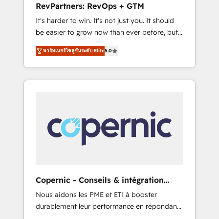
RevPartners: RevOps + GTM
from any legacy CRM. Zero downtime, full
It's harder to win. It's not just you. It should
data integrity. ➤ Implementation: Configure
be easier to grow now than ever before, but
HubSpot to run your revenue process. Sales,
it's not. So our focus is serving you, the
marketing, and service wired together. ➤ AI
พาร์ทเนอร์โซลูชันระดับ Elite
5.0
person responsible for the revenue number.
and Integrations: Layer Breeze AI, custom
We do that by bridging the gap where
agents, and APIs to remove manual work. ➤
agencies fail: combining GTM strategy with
Ongoing Management: Monthly tune-ups,
technical execution to solve the right
feature rollouts, adoption coaching. Buying
problem at the right time, with the right
HubSpot, switching to it, or reviving a stale
solution. We don’t just implement your CRM.
portal? We are built for the work.
We engineer revenue outcomes for the GTM
owner on HubSpot. We Build Different
Because We're Built Different: - Secure: Soc2
compliant 🛡️ - Onboarding: Implementations
starting from $1,5k - Clay: Elite Studio
Copernic - Conseils & intégration
Solutions Partner 🤝 - Global: 75+ RPers
HubSpot
Nous aidons les PME et ETI à booster
across five continents 🌐 - Scale: Largest
durablement leur performance en répondant
organically grown & fastest tiering Elite
aux vrais défis : • Intégration de HubSpot