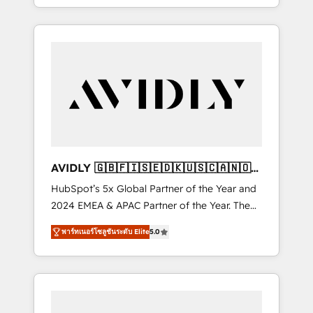
specialize in both strategic RevOps planning
and hands-on technical execution - building
the operational foundation companies need
to thrive. Industries we specialize in: -
Manufacturing - Healthcare - Financial
Services - Managed IT (MSP) - Franchises -
Professional Services - And more! How we
help: ✔️ Full HubSpot implementations and
portal optimization ✔️ Data migrations, CRM
architecture, and reporting foundations ✔️
AVIDLY 🇬🇧🇫🇮🇸🇪🇩🇰🇺🇸🇨🇦🇳🇴
Custom integrations and workflow
🇩🇪🇦🇺🇳🇿
HubSpot’s 5x Global Partner of the Year and
automation ✔️ User adoption programs,
2024 EMEA & APAC Partner of the Year. The
training, and enablement Through project-
world’s most experienced and fully
based engagements and ongoing RevOps
พาร์ทเนอร์โซลูชันระดับ Elite
5.0
accredited HubSpot Solutions Partner. 🚀
partnerships, we guide organizations through
With 2,750+ HubSpot projects delivered and
the revenue maturity model - delivering the
370+ specialists across EMEA, APAC and NAM,
right improvements at the right time so
we de-risk complex CRM programmes and
operations evolve strategically and
accelerate ROI across every HubSpot Hub. 🧭
sustainably as the business grows.