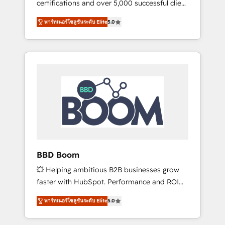
certifications and over 5,000 successful client
confidence and achieve a unified, data-
engagements, Vonazon turns marketing
driven approach to customer engagement.
พาร์ทเนอร์โซลูชันระดับ Elite
5.0
complexity into measurable, scalable growth.
From onboarding to enterprise-grade
campaigns, our in-house team builds scalable
strategies that drive long-term revenue. ⚙️
HubSpot Integration & Optimization •
Seamless CRM, CMS, and automation setup •
Complex platform migrations and data
cleanups • Custom APIs and third-party
integrations 📈 End-to-End Revenue
Acceleration • Lifecycle marketing and
pipeline growth programs • Sales enablement
BBD Boom
tools and CRM optimization • Retention
💥 Helping ambitious B2B businesses grow
strategies with customer journey mapping 🏅
faster with HubSpot. Performance and ROI
Elite-Level HubSpot Execution • 750+
focused. 💥 BBD Boom is the HubSpot
onboardings and 2,000+ implementations •
พาร์ทเนอร์โซลูชันระดับ Elite
5.0
partner that can help you to HubSpot Better.
Deep expertise across marketing, sales, and
We work with your teams to solve all your
service hubs • Built-in flexibility for startups