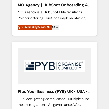
cleanup, and implementation. - Pre-built and
MO Agency | HubSpot Onboarding &
custom integrations across your full tech
Implementation
MO Agency is a HubSpot Elite Solutions
stack. - Custom object setup, CMS builds, and
Partner offering HubSpot implementation,
full-funnel automation. - Dashboards,
marketing automation, CRM and RevOps
lifecycle campaigns, and lead nurturing
พาร์ทเนอร์โซลูชันระดับ Elite
5.0
consulting, B2B SEO, paid media, content
sequences. - Cross-hub setup across
marketing, AEO and GEO (AI search
Marketing, Sales, Operations, and Service
optimisation), and HubSpot Content Hub
Hubs. - Ongoing optimization, managed
and WordPress development. We work with
support, and scalable retainers. Let’s make
enterprise and growth-led companies across
HubSpot your most powerful growth engine.
technology, professional services, financial
Built to convert, scale, and drive results.
services and industrial sectors. Offices in
Johannesburg, Cape Town, Dubai & London.
500+ HubSpot CRM implementations
delivered. AI visibility coverage across
ChatGPT, Claude, Perplexity, Gemini and
Plus Your Business (PYB) UK • USA •
Google AI Overviews. HubSpot Impact Award
Europe
HubSpot getting complicated? Multiple hubs,
- Customer First HubSpot Impact Award -
messy migrations, AI, governance. We
Integrations Innovation HubSpot Impact