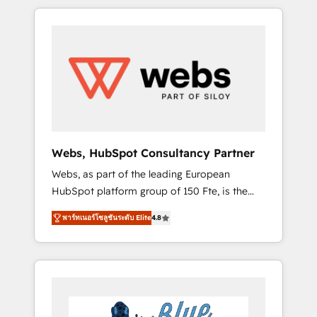
HubSpot challenges and improve user
to global brands
adoption, sales process and marketing
results. Services 📚 Onboarding your team to
HubSpot for the first time 🔧 Designing and
optimising your HubSpot set-up for better
results 🌐 Website design and build using
HubSpot 🔌 Integrating HubSpot with other
systems 🎓 Training your teams to be
HubSpot pros 📊 Lead generation services
Webs, HubSpot Consultancy Partner
using HubSpot Why us? - SIX HubSpot
Webs, as part of the leading European
Accreditations - awarded by HubSpot after a
HubSpot platform group of 150 Fte, is the
rigorous process for CRM, Solutions
trusted Elite HubSpot CRM Partner offering
Architecture, Onboarding , Data Migration,
พาร์ทเนอร์โซลูชันระดับ Elite
4.8
you a roadmap on maximizing EBITDA and
Custom Integration & Platform Enablement -
achieving Commercial Excellence. With our
Onboarded over 500 businesses to HubSpot
targeted processes, we strengthen your
-Top 1% of partners worldwide -In-house
digital transformation and minimize costs. As
team of 25+ experts Contact us today to help
HubSpot's Advanced Accredited CRM
you get more from your investment in
Implementation partner, we provide
HubSpot. www.bbdboom.com