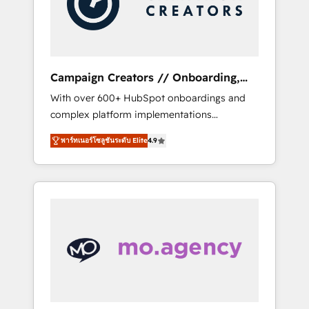
and implement your processes and skilfully
bring your revenue infrastructure to life. Our
collaborative approach keeps you in control
whilst we plan and support the route to your
revenue goals. We have successfully
Campaign Creators // Onboarding,
supported over 500 organisations with
CRM Migration
With over 600+ HubSpot onboardings and
HubSpot implementation, optimisation,
complex platform implementations
training, and adoption assurance. Our tried
delivered, CC is the go-to Elite Solutions
and tested Roadmap methodology will
พาร์ทเนอร์โซลูชันระดับ Elite
4.9
Partner for businesses ready to migrate,
ensure that you receive the best deployment
replatform, and scale smarter. We specialize
experience possible. Whether you are new to
in high-impact CRM and CMS migrations and
HubSpot or seeking to turn around a poor
onboarding from platforms like Salesforce,
install, our team have the change
NetSuite, Zoho, Pardot, Marketo, Microsoft
management expertise to deliver the
Dynamics, Wix, WordPress and legacy CRMs,
solutions you need.
turning fragmented systems into unified,
growth-ready HubSpot architectures that
accelerate revenue operations and
performance. - Multi-object CRM migration,