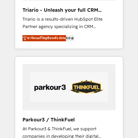
way for customers!" - Yamini Rangan, CEO of
Triario - Unleash your full CRM
HubSpot “Our experience with the team at
potential
Triario is a results-driven HubSpot Elite
Blue Frog has been nothing short of
Partner agency specializing in CRM
extraordinary. Their years of experience and
implementations & migrations, Revenue
quality of skilled staff has earned them a
พาร์ทเนอร์โซลูชันระดับ Elite
5.0
Operations, Custom Integrations, Custom AI
trusted reputation within the HubSpot
agents and AI-ready Website Design With
ecosystem as a reliable partner capable of
over 15 years of experience, we help
delivering remarkable experiences for our
companies bridge the gap between
most sophisticated clients.” - Brian Garvey,
marketing, sales, and customer success
VP, Solutions Partner Program, HubSpot.
through smart automation, data hygiene, and
tailored HubSpot solutions. Our clients
choose us because we blend the expertise of
a global consultancy with the care and agility
of a boutique firm. At Triario, we’re big
enough to deliver but small enough to listen.
Parkour3 / ThinkFuel
Our Services: HubSpot implementations &
At Parkour3 & ThinkFuel, we support
data migration Custom AI agents Revenue
companies in developing their digital
Operations API integrations AI-ready Website