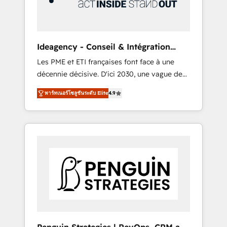
consulting team of any HubSpot partner and
expertise across operational strategy,
business-first process building, system
integration, custom development, and
Ideagency - Conseil & Intégration
extensibility. When you work with Aptitude 8,
HubSpot
Les PME et ETI françaises font face à une
you get a team – not an individual – with
décennie décisive. D'ici 2030, une vague de
embedded consulting, strategy,
consolidation va recomposer le marché.
development, and project management. We
พาร์ทเนอร์โซลูชันระดับ Elite
4.9
Seules survivront les entreprises qui auront
have 100% US-based, FTE team members.
réussi leur transformation. Le problème ?
We offer project-based and managed
58% des dirigeants savent que l'IA est vitale
services engagements that include new
pour leur survie. Mais 57% n'ont aucune
HubSpot implementations, migrations from
stratégie. Et 43% ne maîtrisent même pas
other platforms, systems integration,
leurs données. C'est le paradoxe français :
extensibility, custom development, and
conscience totale, action nulle. La solution
ongoing RevOps support.
s'appelle l'Entreprise Augmentée. Ce n'est pas
une entreprise qui utilise l'IA. C'est une
organisation qui a réussi la symbiose entre
l'expertise humaine et l'intelligence artificielle.