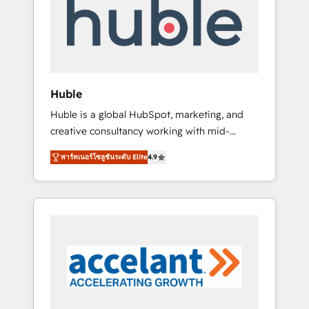
Custom Integrations Slash months from your
API Integration project... ⬅️ Click "Contact
Business" ⬅️ to access 150+ Kickstart
Integration templates that put HubSpot in
the center of your tech stack, syncing... 🛍️
Shopify or WooCommerce 💲 Stripe or
Huble
Paypal 💰 Sage or Netsuite 🤖 Google or
Huble is a global HubSpot, marketing, and
Microsoft ✍️ DocuSign or PandaDoc 🌐
creative consultancy working with mid-
Avalara or Quaderno HubSnacks holds the
market and enterprise businesses. We go
rare Advanced "Custom Integrations"
พาร์ทเนอร์โซลูชันระดับ Elite
4.9
beyond implementation, shaping the
Accreditation, securely sync data across... 🔄
strategy, processes, and teams that turn
any apps, in any direction. Stuck on your old
HubSpot into a genuine growth engine.
CRM..? Migrate | seamlessly off your old CRM
Named HubSpot's Global Partner of the Year
onto a clean new HubSpot portal with
in 2024, consistently ranked among their top
Advanced Website and CRM Migrations using
5 partners worldwide, and with over 15 years
our in-house "HubScrub" Tool.
in the ecosystem, Huble has built a track
record that speaks for itself. One company,
one operating model, delivering across