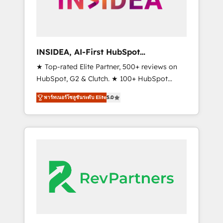
integrated marketing campaigns, & RevOps
frameworks that fuel long-term success We
connect the entire customer lifecycle through
seamless integrations, ensure long-term
INSIDEA, AI-First HubSpot
adoption with change-management
Onboarding & RevOps
★ Top-rated Elite Partner, 500+ reviews on
programs, and align marketing, sales, and
HubSpot, G2 & Clutch. ★ 100+ HubSpot
service to drive sustainable growth With 6
Certified Experts & Trainers across the team
key HubSpot accreditations and experience
พาร์ทเนอร์โซลูชันระดับ Elite
5.0
★ 1,500+ implementations across five
across hundreds of organizations in dozens
continents ★ AI-First, RevOps-led,
of industries, there’s a good chance one of
Onboarding obsessed ★ Company of the
our globally integrated teams has worked
Year 2024/25 INSIDEA helps growing
with clients just like you Let’s explore
companies turn HubSpot into a revenue
whether S2 is the partner you’ve been
engine. We onboard your team, migrate your
looking for...and get your next big initiative
data, and build AI-powered workflows that
moving!
drive adoption from week one, in your time
zone. What we do ➤ Onboarding: Live in
weeks, with workflows built around your
business, not a template. ➤ Migration: Move