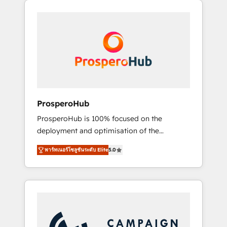
we are part of the most certified Canadian
integrando estrategia, tecnología y procesos
agencies, and we both hold Onboarding
comerciales para potenciar resultados reales.
Accreditations. Based in Canada (coast to
Nos caracterizamos por combinar excelencia
coast), our services are offered in both
técnica con una mirada estratégica a largo
English & French.
plazo.
ProsperoHub
ProsperoHub is 100% focused on the
deployment and optimisation of the
HubSpot CRM platform. Our highly
พาร์ทเนอร์โซลูชันระดับ Elite
5.0
experienced team of solutions experts will
ensure that you achieve maximum adoption
and ROI from your HubSpot investment. Use
our extensive HubSpot, sales, marketing,
service and integrations expertise to lead
your team on their HubSpot journey, design