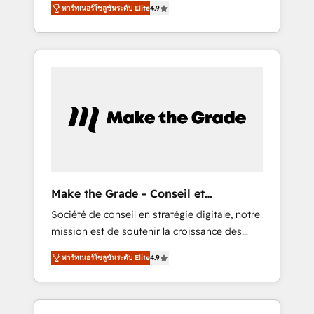
HubSpot Partner 🪴 - CRM: More Sales Hub
พาร์ทเนอร์โซลูชันระดับ Elite
4.9
avec d’autres outils (ERP, téléphonie, etc.) •
implementations than any other Partner 💻 -
Alignement des équipes grâce à un outil et
Salesforce: We convert SFDC addicts to
des données partagées • Amélioration de la
HubSpot evangelists 🧡 Don't pick a
collecte et de l’analyse des données pour des
marketing or technical agency for a GTM
décisions éclairées • Optimisation de
engineer’s job. The choice is yours. Start
l’efficacité et de la productivité des équipes
winning.
Notre équipe de 30 consultants certifiés
HubSpot aborde chaque projet avec un
engagement total, alignant processus métiers
et technologie, et guidant vos équipes à
travers le changement, tout en centrant vos
Make the Grade - Conseil et
objectifs d’entreprise. Grâce à une
intégrateur HubSpot
Société de conseil en stratégie digitale, notre
méthodologie éprouvée auprès de plus de
mission est de soutenir la croissance des
400 clients, nous comprenons rapidement
entreprises B2B à travers l’acquisition de
vos enjeux et intégrons parfaitement
พาร์ทเนอร์โซลูชันระดับ Elite
4.9
nouveaux clients, l'intégration CRM et le
HubSpot dans votre organisation. Pour toute
développement des revenus auprès de vos
question technique ou besoin de
comptes existants. En France et à
structuration de votre projet HubSpot,