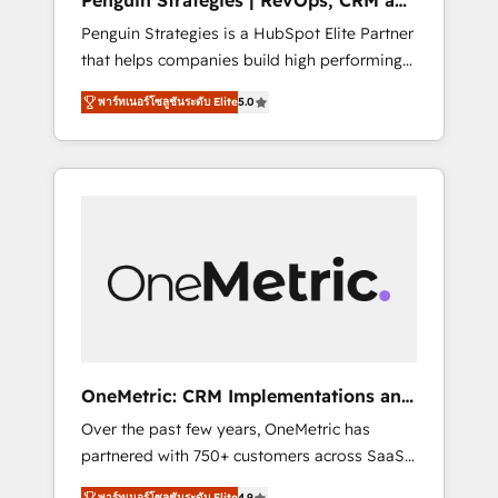
Penguin Strategies | RevOps, CRM and
Pas pour remplacer l'humain, mais pour
AI
Penguin Strategies is a HubSpot Elite Partner
l'augmenter. Chez Ideagency, nous
that helps companies build high performing
accompagnons cette transformation. D'abord
revenue operations across complex sales
les fondations : des données unifiées, des
พาร์ทเนอร์โซลูชันระดับ Elite
5.0
cycles, multi system environments and global
processus alignés. Ensuite l'augmentation :
SaaS or manufacturing teams. Trusted by
l'IA là où elle crée de la valeur. Et surtout :
leading enterprises and fast growing scale
l'humain qui reste au centre. Parce que la
ups including Sony, Rapyd, Fiverr, XM Cyber,
vraie performance vient de l'intérieur. Act
Bridgepointe Technologies, EMA Design
Inside. Stand Out.
Automation and Uptive. 📊 RevOps & data
architecture 🔗 CRM migrations & End to end
integrations 🤖 AI workflows & enrichment 📘
Team enablement & company-wide adoption
We create HubSpot environments that teams
use with confidence and that leadership can
OneMetric: CRM Implementations and
rely on for scalable revenue insights.
GTM engineering
Over the past few years, OneMetric has
partnered with 750+ customers across SaaS,
fintech, healthcare, real estate, and other
พาร์ทเนอร์โซลูชันระดับ Elite
4.9