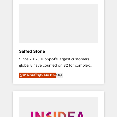
Salted Stone
Since 2012, HubSpot’s largest customers
globally have counted on S2 for complex
migrations, change management, systems
พาร์ทเนอร์โซลูชันระดับ Elite
5.0
integration, and creative solutions that
deliver measurable impact and transform
brand experiences As one of the few full-
service creative agencies in the HubSpot
ecosystem, we blend strategy, technology, &
award-winning design to build scalable,
globally regionalized HubSpot websites,