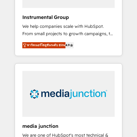
HubSpot Theme Challenge 2021 🌟
INBOUND’19 HubSpot Rising Star Why us?
Instrumental Group
Harnessing the full potential of the powerful
We help companies scale with HubSpot.
HubSpot CRM. ✔️A team of HubSpot experts
From small projects to growth campaigns, to
backed by over 10+ years of HubSpot
CRM and websites. Hire an agency that's
experience ✔️Flexible pricing models —
พาร์ทเนอร์โซลูชันระดับ Elite
4.9
experienced in every inch of HubSpot and
Hourly-fee (assigned one Dedicated
willing to work hand-in-hand with your team
HubSpot Admin); Monthly-fee (HubSpot
to simplify the complex and build a better
Admin + Project Manager); and Fixed Project
experience for your team and customers.
Cost (as per requirement). ✔️Helped over
25,000+ customers so far with our HubSpot
solutions. ✔️Bespoke apps & on-demand
bundle services. Connect with us today!
media junction
We are one of HubSpot's most technical &