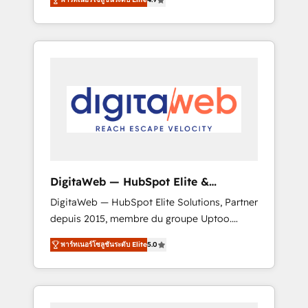
industries. With 150+ HubSpot-certified
experts, we deliver scalable solutions to
complex GTM and RevOps challenges. Our
Expertise 🔹 Onboarding & Implementation:
Accredited HubSpot Partner, ensuring
smooth setup tailored to your GTM motion.
🔹 Migrations: Move from other CRMs to
HubSpot without data loss or downtime. 🔹
RevOps Strategy: Align teams, processes, and
data to drive revenue efficiency. 🔹
Integrations: Connect HubSpot with your tech
DigitaWeb — HubSpot Elite &
stack for better adoption. 🔹 Custom
Intégrations ERP
DigitaWeb — HubSpot Elite Solutions, Partner
Solutions: Build tailored apps, workflows, and
depuis 2015, membre du groupe Uptoo.
configurations. We are SOC 2 Type II and ISO
Nous aidons les ETI et PME B2B à unifier
27001 certified, reinforcing our commitment
พาร์ทเนอร์โซลูชันระดับ Elite
5.0
Marketing, Ventes et Service sur HubSpot
to data security and compliance. At
grâce à la Revenue Architecture : alignement
OneMetric, we help revenue teams focus on
des équipes, pipeline prévisible, croissance
the OneMetric that matters most: revenue.
mesurable. 🔌 Intégrations complexes : ERP