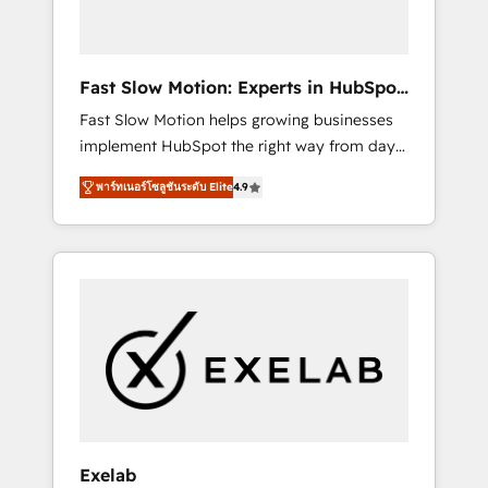
right HubSpot package for your business -
Full CRM, Marketing, and Sales Hub
implementations - Custom dashboards and
Fast Slow Motion: Experts in HubSpot
reporting - Workflow automation and data
& Salesforce
Fast Slow Motion helps growing businesses
clean-up - Sales enablement and team
implement HubSpot the right way from day
training - Ongoing optimisation and RevOps
one — with the flexibility to scale as
support Based in Leeds and London, we
พาร์ทเนอร์โซลูชันระดับ Elite
4.9
complexity increases. Highly certified in both
partner with SMEs across the UK who are
HubSpot and Salesforce, we bring deep
ready to turn HubSpot into the growth
experience in CRM implementation,
engine it’s meant to be.
integrations, and data migration across
modern business systems. Built to serve
growing mid-market and enterprise
organizations, our team combines strong
technical execution with real business
perspective. Many of our consultants have
scaled businesses themselves, giving us a
practical understanding of what owners and
Exelab
operators need as their systems, data, and