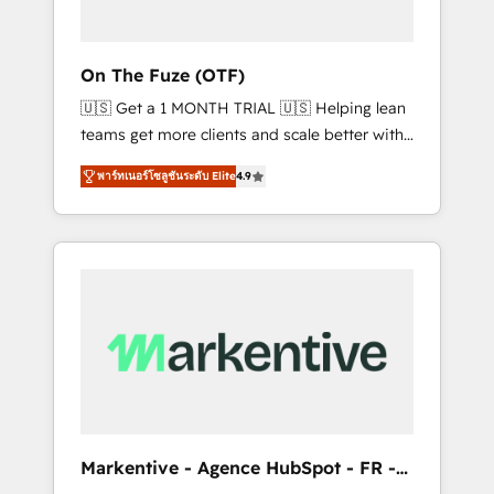
ABM: Drive pipeline with inbound, ABM, AEO,
SEO, & paid media that fuel growth. 👩‍💻Web
Design: Build high-performing websites with
On The Fuze (OTF)
UX, messaging, & conversion strategy that
🇺🇸 Get a 1 MONTH TRIAL 🇺🇸 Helping lean
drive results. 🤖AI Strategy: Activate Breeze
teams get more clients and scale better with
Agents, configure HubSpot AI, & maximize
our HubSpot Consulting & 'Done For You'
AEO with tailored AI services. 🧩Integrations:
พาร์ทเนอร์โซลูชันระดับ Elite
4.9
Services. 🚀 Who We Work With 🚀 We help
Extend HubSpot with custom integrations,
lean, growing companies: - Win more
hosting, & maintenance. As HubSpot’s only
business - Reduce no-shows - Improve lead
Elite Partner with all 8 Accreditations and a 3×
& deal conversion rates - Scale with less
Partner of the Year, New Breed turns
headcount ...by using HubSpot's full
HubSpot into your engine for measurable,
capabilities. 🤓 What do you get? 🤓 Our
durable growth.
client's are too busy to learn the ins-and-outs
of HubSpot. We give you a Personal
Consultant + Tech Team to handle the heavy
lifting of mapping out AND building your
ideal system. + Get best practices and 'don't
Markentive - Agence HubSpot - FR -
know what you don't know'
EN