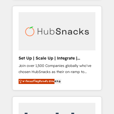
Agency of the Year 🏆2015 Became the 5th
it all (and with great results)! In short, our
Agency to reach Diamond 🏆2014 HubSpot
services include: - HubSpot consultancy:
COS Performance Award 🏆2014 HubSpot
onboarding, training, data migration -
COS Design Award 🏆2013 HubSpot
HubSpot development: websites, custom
Marketplace Provider of the Year 🏆2011
modules, integrations - Marketing & sales
Became a HubSpot Partner 📆Founded in
solutions: digital marketing, advertising,
1997
campaigns, content and design We connect
people, data and technology to improve
customer experiences. With our bright
Set Up | Scale Up | Integrate |
people, exciting ideas and can-do mentality,
HubSnacks FlexPlan
Join over 1,500 Companies globally who've
we ensure revenue growth on a daily basis.
chosen HubSnacks as their on-ramp to
So tell us your challenge; our passionate and
HubSpot since 2014 Simple pay-as-you-go
growth driven team of 100+ experts is ready
พาร์ทเนอร์โซลูชันระดับ Elite
4.9
plans that accelerate value... 1️⃣ Set Up |
for you! Driving digital growth |
Onboarding New or Check-fixing existing
www.brightdigital.com
HubSpot portals 2️⃣ Scale Up | 100% HubSpot
Task Execution... Global 24/7 ... All Experts 3️⃣
Integrate | your entire Tech Stack with