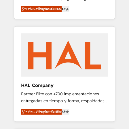
strategies by leveraging technologies and
design Let’s turn your CRM into your growth
พาร์ทเนอร์โซลูชันระดับ Elite
4.9
automating their marketing and sales
engine!
processes to generate growth. Our offer
spans from Strategy to Operations. We
specialize in CRM onboarding and
implementation, web design, sales &
marketing automation, and digital marketing.
With extensive experience working with tech
companies and manufacturers since 2002,
we are committed to empowering our clients
and developing their autonomy. Get to grips
with HubSpot through guided
HAL Company
implementation and seamless integration of
Partner Elite con +700 implementaciones
the CRM platform into your digital
entregadas en tiempo y forma, respaldadas
ecosystem. Would you like support in
por 6 acreditaciones de HubSpot y un
deploying your inbound marketing strategy?
พาร์ทเนอร์โซลูชันระดับ Elite
4.9
equipo de 6 Certified Trainers avalados por
We'll provide support tailored to your needs
HubSpot Academy. Acompañamos a las
and sales objectives. With 125+ certifications,
empresas en cada etapa de su crecimiento