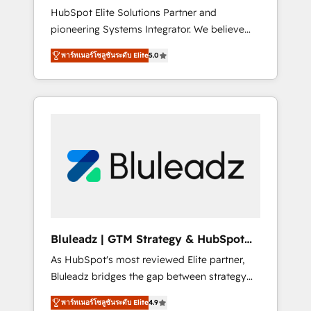
HubSpot Elite Solutions Partner and
processes evolve. Since 2014, we’ve
pioneering Systems Integrator. We believe
supported 1,400+ clients across a wide range
technology should serve business strategy,
of industries, including healthcare, software,
พาร์ทเนอร์โซลูชันระดับ Elite
5.0
not the other way around. Every engagement
B2B services, manufacturing, financial
begins with clear objectives, customer
services and more. Whether clients are new
journey mapping, and measurable KPIs. Only
to HubSpot or expanding into more
then we architect solutions. The question is
advanced use cases, we focus on delivering
never which features to activate, but which
clean, scalable, AI-ready systems that create
outcomes to deliver. -SYSTEM INTEGRATION-
long-term value and a consistently strong
Connectors, workflows, and data
client experience.
architectures that make HubSpot the
operational hub, integrated with SAP,
Microsoft Dynamics, custom ERPs, and any
enterprise platform. Proprietary apps extend
Bluleadz | GTM Strategy & HubSpot
HubSpot beyond standard configurations. -
Implementation
As HubSpot's most reviewed Elite partner,
AI-FIRST- AI across customer-facing
Bluleadz bridges the gap between strategy
operations to accelerate decisions,
and execution. We don't just "set up tools" —
streamline processes, and unlock efficiency
พาร์ทเนอร์โซลูชันระดับ Elite
4.9
we install the GTM Operating System (GTM