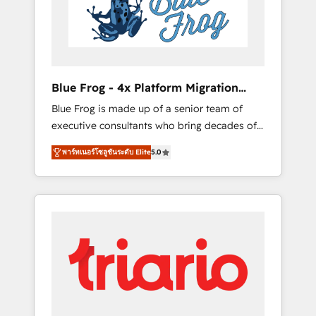
expertise to drive your business forward.
Since 2015 we are fully dedicated to
HubSpot and with an experienced team
(50+), we work with reputable companies in
B2B sectors such as manufacturing, SaaS and
Blue Frog - 4x Platform Migration
business services. We prepare a customized
Award Winner
Blue Frog is made up of a senior team of
business case that demonstrates the value
executive consultants who bring decades of
and impact of your digital transformation,
relevant, real world experience to our client
including a detailed financial rationale with a
พาร์ทเนอร์โซลูชันระดับ Elite
5.0
engagements. "Blue Frog is a top, trusted
focus on ROI and TCO. As a trusted extension
partner in HubSpot's ecosystem for a reason.
of your team, we believe in the power of
Their team brings over a decade of
partnership. Together, we embark on a
experience to the table, along with deep
transformational journey that sets your
knowledge of the HubSpot platform and
business up for long-term success. Unlock
strategies for driving growth. They are
your business. If not now, when?
committed to helping our customers grow
and finding solutions that fit their unique
business needs. We are thrilled to have Blue
Frog in the HubSpot ecosystem leading the