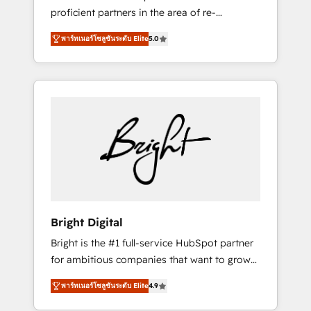
proficient partners in the area of re-
platforming, website design & development.
พาร์ทเนอร์โซลูชันระดับ Elite
5.0
We specialize in multi-hub implementations
for mid-market & enterprise companies. We
are woman-owned, powered by coffee, and
we ❤️ dogs. We produce award-winning work
for our clients. 🏆2023 Technical Expertise
Impact Award 🏆2022 Technical Expertise
Impact Award 🏆2022 Platform Migration
Excellence Impact Award 🏆2020 Elite
Solutions Partner 🏆2019 Integrations
HubSpot Impact Award 🏆2019 Marketing
Enablement HubSpot Impact Award 🏆2018
Bright Digital
Website Design HubSpot Impact Award 🏆
Bright is the #1 full-service HubSpot partner
2017 Website Design HubSpot Impact Award
for ambitious companies that want to grow
🏆2016 Growth-Driven Design Agency of the
smarter. From HubSpot onboarding, to
Year 🏆2016 Sales Enablement HubSpot
พาร์ทเนอร์โซลูชันระดับ Elite
4.9
training, from developing a new website to
Impact Award 🏆2015 Growth-Driven Design
lead generation and digital marketing; we do