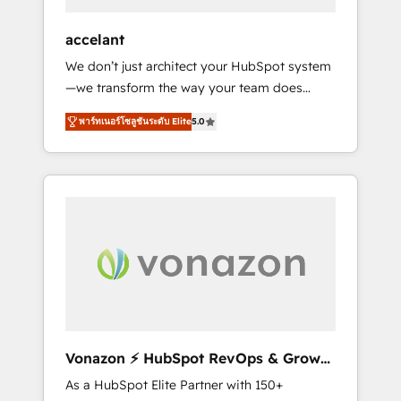
offices and consulting teams in the UK, USA,
Canada, Germany, France, Belgium,
accelant
Singapore, and South Africa. Certified
We don’t just architect your HubSpot system
compliant with ISO/IEC 27001:2022 and ISO
—we transform the way your team does
9001:2015 across all seven international
business. As an Elite HubSpot Solutions
offices and 175+ employees.
พาร์ทเนอร์โซลูชันระดับ Elite
5.0
Partner, we specialize in creating tailored,
end-to-end CRM solutions that accelerate
growth, improve operational efficiency, and
ensure faster time to value on HubSpot.
What sets us apart? Our people-centric
approach. From day one, our team takes the
time to deeply understand your unique
needs, crafting custom strategies that deliver
impactful results. Our mission is to empower
you to unlock HubSpot’s full potential—faster.
Through expert training, unmatched
Vonazon ⚡ HubSpot RevOps & Growth
responsiveness, and ongoing support, we
Strategy Experts
As a HubSpot Elite Partner with 150+
equip your team to adopt new systems with