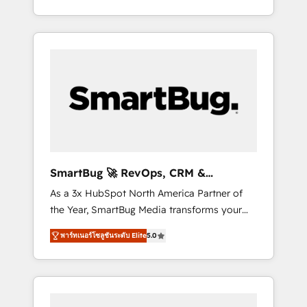
at scale. From predictive intelligence to
OS) to align your leadership and engineer a
conversational AI, we turn data into action
portal that drives predictable revenue
and automation into competitive advantage.
velocity. 🚀 GTM Strategy & Alignment
✦ 150+ implementations ✦ 100+
Workshops & Sprints: Identify "Valleys of
certifications ✦ 7 accreditations
Death" stalling growth. Fix your ICP, Math,
and Story to stop "accelerating a mess." ⚙️
Elite Engineering & AI Scalable Architecture:
Zero-technical-debt setup across all Hubs,
validated by our 7 HubSpot Accreditations.
AI-Powered RevOps: Breeze AI, custom AI
SmartBug 🚀 RevOps, CRM &
agents, and high-integrity migrations for total
Integration Experts
As a 3x HubSpot North America Partner of
reporting clarity. Security & Compliance: SOC
the Year, SmartBug Media transforms your
2 Type I and HIPAA attested for enterprise-
customer lifecycle into a revenue engine. Our
grade data security. 🏆 Why Bluleadz? GTM
พาร์ทเนอร์โซลูชันระดับ Elite
5.0
unified ecosystem includes specialized
OS Partner | 16+ Years Experience | 1,000+
divisions Globalia (AI & Software) and Point
Five-Star Reviews
Success Media (Paid Media), making this the
official home for all three brands. 🔄