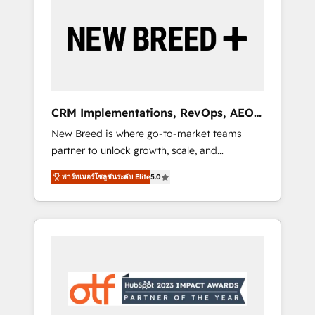
Implementation & Integration - Seamless
migrations and system integrations powered
by Globalia’s technical development team. -
19 HubSpot-certified trainers to drive
platform adoption. 📈 Revenue Generation -
Full-funnel marketing and high-performance
advertising via Point Success Media. - Expert
CRM Implementations, RevOps, AEO
deployment of Breeze AI and custom agents
+ Web, Demand Gen
New Breed is where go-to-market teams
to automate growth. 🏆 Elite Excellence - 8
partner to unlock growth, scale, and
platform accreditations and deep HIPAA-
transformation. We help companies activate
compliance expertise. - A team of 250+
พาร์ทเนอร์โซลูชันระดับ Elite
5.0
HubSpot’s AI-powered customer platform
experts dedicated to your resilient growth.
and operationalize HubSpot’s Loop
Marketing framework through expert-led
services, smart agents, and purpose-built
apps, tailored to your business. Together, we
unlock results, fast. ⚙️CRM & RevOps: Align all
Hubs to your buyer journey for clean data,
scalability, & reporting. 🎯Demand Gen &