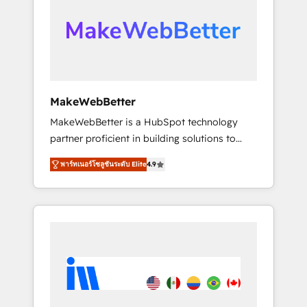
From multi-region migrations to AI-powered
automation, we turn complexity into clarity,
human at global scale. 🏆 HubSpot’s CEO
called us “the partner of the future.” Others
agree it is proof of trust built through
measurable impact.
MakeWebBetter
MakeWebBetter is a HubSpot technology
partner proficient in building solutions to
maximize the operational efficiency of
พาร์ทเนอร์โซลูชันระดับ Elite
4.9
HubSpot. The fastest-growing tech-enabler &
facilitator, MakeWebBetter, hands you the
blend of HubSpot expertise & eminent
solutions & integrations. Trust us to
streamline your HubSpot experience. 🚀
HubSpot Elite Partners with 10+ years of
HubSpot experience 🤝HubSpot Premier
Integration partner 🤝Google Premier Partner
2023 🌟5 HubSpot Accreditations 🌟Won