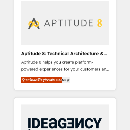
l'international, nous travaillons avec des ETI
contactez notre équipe pour un échange
ambitieuses, des grands groupes voulant
dédié.
aller au-delà d’une simple transformation
digitale et des startups florissantes. Nos 3
grandes expertises sont : ➤ L’intégration de
CRM et de méthodologie RevOps pour
aligner les équipes marketing, commerciales
et support client (data migration,
Aptitude 8: Technical Architecture &
synchronisation API, audit et maintenance) ➤
Deployment
Aptitude 8 helps you create platform-
La création de sites internet de conversion
powered experiences for your customers and
qui transforment les visiteurs en
teams. We build multi-hub solutions and
opportunités d'affaires ➤ La mise en place
พาร์ทเนอร์โซลูชันระดับ Elite
5.0
orchestrate operations across your entire
de stratégies d'acquisition marketing (SEO,
tech stack. Aptitude 8 is trusted by top
SEA, inbound, automatisation marketing,
brands such as Lenovo, Bluetooth,
ABM, IA, emailing) Informations clés : - 10 ans
International Sports Sciences Association,
d'expérience - 100+ intégrations CRM
SXSW, Notion, Soundcloud, American Nurses
HubSpot réussies - 40 experts conseil - 150
Association, Randstad, Uber Freight, and
certifications HubSpot cumulées
HubSpot itself. We have the largest technical