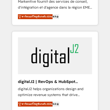
Markentive fournit des services de conseil,
recommendations to maximize conversions!
d'intégration et d'agence dans la région EMEA
OTF is an Elite Partner (top 1% of 6,500+
et North America. Avec plus de 115 experts en
Partners) and was named 2023 HubSpot
พาร์ทเนอร์โซลูชันระดับ Elite
4.9
marketing automation, Growth, Revops, CRM
Partner of the Year 💥 Trusted by 2,500+
et webdesign. Markentive is both a
companies to help them scale and close
consulting firm, a digital agency and an
more business, by using HubSpot (the right
integrator. With over 115 experts in marketing
way). ⭐️ Here's more info:
automation, growth, revops, CRM and
www.onthefuze.com/hubspot-admin Contact
webdesign (We focus on EMEA - USA
us to learn more!
customers).
digitalJ2 | RevOps & HubSpot
Implementations
digitalJ2 helps organizations design and
optimize revenue systems that drive
scalable, predictable growth. As a triple-
พาร์ทเนอร์โซลูชันระดับ Elite
5.0
accredited HubSpot Solutions Partner, we