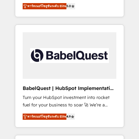
organise that complexity, so your team can
Award - Platform Migration Excellence
พาร์ทเนอร์โซลูชันระดับ Elite
5.0
put HubSpot to work... Welcome to our
HubSpot Impact Award - Platform Excellence
Profile! We help with: • CRM implementation,
40+ full-time HubSpot professionals. 100s of
reports, workflows, and team training • CRM
certifications and accreditations with
migration from Salesforce, Pipedrive,
HubSpot.
Dynamics and others • Technical projects
including custom API integrations • AI
governance for HubSpot-centred operations
A little about us: • Boutique 'Elite' team of 12 •
150+ clients across Sales Hub, Marketing
Hub, Service Hub, Data Hub and CMS •
ISO/IEC 27001:2022, ISO 9001:2015, and ISO
BabelQuest | HubSpot Implementation
42001:2023 certified - the AI management
& Consultancy
Turn your HubSpot investment into rocket
standard • GuardHub: our AI governance
fuel for your business to soar 🚀 We’re a
framework, built on ISO 42001 Ready for the
team of accredited HubSpot experts ready
next step? Click the 👈 '𝗖𝗼𝗻𝘁𝗮𝗰𝘁 𝗯𝘂𝘀𝗶𝗻𝗲𝘀𝘀'
พาร์ทเนอร์โซลูชันระดับ Elite
4.9
to help you. We can implement the platform
button to get in touch (𝘸𝘦'𝘳𝘦 𝘴𝘶𝘱𝘦𝘳
into complex business environments,
𝘳𝘦𝘴𝘱𝘰𝘯𝘴𝘪𝘷𝘦)
optimise what you've got and make sure you