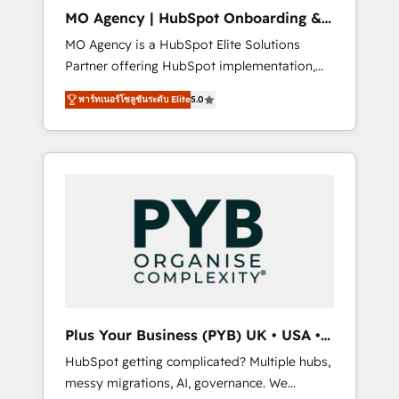
cleanup, and implementation. - Pre-built and
MO Agency | HubSpot Onboarding &
custom integrations across your full tech
Implementation
MO Agency is a HubSpot Elite Solutions
stack. - Custom object setup, CMS builds, and
Partner offering HubSpot implementation,
full-funnel automation. - Dashboards,
marketing automation, CRM and RevOps
lifecycle campaigns, and lead nurturing
พาร์ทเนอร์โซลูชันระดับ Elite
5.0
consulting, B2B SEO, paid media, content
sequences. - Cross-hub setup across
marketing, AEO and GEO (AI search
Marketing, Sales, Operations, and Service
optimisation), and HubSpot Content Hub
Hubs. - Ongoing optimization, managed
and WordPress development. We work with
support, and scalable retainers. Let’s make
enterprise and growth-led companies across
HubSpot your most powerful growth engine.
technology, professional services, financial
Built to convert, scale, and drive results.
services and industrial sectors. Offices in
Johannesburg, Cape Town, Dubai & London.
500+ HubSpot CRM implementations
delivered. AI visibility coverage across
ChatGPT, Claude, Perplexity, Gemini and
Plus Your Business (PYB) UK • USA •
Google AI Overviews. HubSpot Impact Award
Europe
HubSpot getting complicated? Multiple hubs,
- Customer First HubSpot Impact Award -
messy migrations, AI, governance. We
Integrations Innovation HubSpot Impact