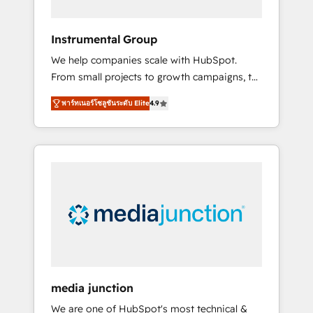
HubSpot Theme Challenge 2021 🌟
INBOUND’19 HubSpot Rising Star Why us?
Instrumental Group
Harnessing the full potential of the powerful
We help companies scale with HubSpot.
HubSpot CRM. ✔️A team of HubSpot experts
From small projects to growth campaigns, to
backed by over 10+ years of HubSpot
CRM and websites. Hire an agency that's
experience ✔️Flexible pricing models —
พาร์ทเนอร์โซลูชันระดับ Elite
4.9
experienced in every inch of HubSpot and
Hourly-fee (assigned one Dedicated
willing to work hand-in-hand with your team
HubSpot Admin); Monthly-fee (HubSpot
to simplify the complex and build a better
Admin + Project Manager); and Fixed Project
experience for your team and customers.
Cost (as per requirement). ✔️Helped over
25,000+ customers so far with our HubSpot
solutions. ✔️Bespoke apps & on-demand
bundle services. Connect with us today!
media junction
We are one of HubSpot's most technical &