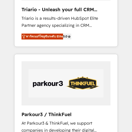
way for customers!" - Yamini Rangan, CEO of
Triario - Unleash your full CRM
HubSpot “Our experience with the team at
potential
Triario is a results-driven HubSpot Elite
Blue Frog has been nothing short of
Partner agency specializing in CRM
extraordinary. Their years of experience and
implementations & migrations, Revenue
quality of skilled staff has earned them a
พาร์ทเนอร์โซลูชันระดับ Elite
5.0
Operations, Custom Integrations, Custom AI
trusted reputation within the HubSpot
agents and AI-ready Website Design With
ecosystem as a reliable partner capable of
over 15 years of experience, we help
delivering remarkable experiences for our
companies bridge the gap between
most sophisticated clients.” - Brian Garvey,
marketing, sales, and customer success
VP, Solutions Partner Program, HubSpot.
through smart automation, data hygiene, and
tailored HubSpot solutions. Our clients
choose us because we blend the expertise of
a global consultancy with the care and agility
of a boutique firm. At Triario, we’re big
enough to deliver but small enough to listen.
Parkour3 / ThinkFuel
Our Services: HubSpot implementations &
At Parkour3 & ThinkFuel, we support
data migration Custom AI agents Revenue
companies in developing their digital
Operations API integrations AI-ready Website