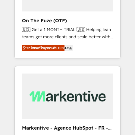
ABM: Drive pipeline with inbound, ABM, AEO,
SEO, & paid media. 👩‍💻Web Design: Build
high-performing websites with UX,
On The Fuze (OTF)
messaging, & conversion strategy that drive
🇺🇸 Get a 1 MONTH TRIAL 🇺🇸 Helping lean
results. 🤖AI Strategy: Activate Breeze Agents,
teams get more clients and scale better with
configure HubSpot AI, & maximize AEO with
our HubSpot Consulting & 'Done For You'
tailored AI services. 🧩Integrations: Extend
พาร์ทเนอร์โซลูชันระดับ Elite
4.9
Services. 🚀 Who We Work With 🚀 We help
HubSpot with custom integrations, hosting, &
lean, growing companies: - Win more
maintenance.
business - Reduce no-shows - Improve lead
& deal conversion rates - Scale with less
headcount ...by using HubSpot's full
capabilities. 🤓 What do you get? 🤓 Our
client's are too busy to learn the ins-and-outs
of HubSpot. We give you a Personal
Consultant + Tech Team to handle the heavy
lifting of mapping out AND building your
ideal system. + Get best practices and 'don't
Markentive - Agence HubSpot - FR -
know what you don't know'
EN