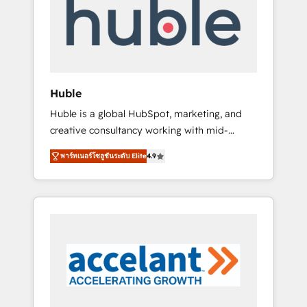
Custom Integrations Slash months from your
API Integration project... ⬅️ Click "Contact
Business" ⬅️ to access 150+ Kickstart
Integration templates that put HubSpot in
the center of your tech stack, syncing... 🛍️
Shopify or WooCommerce 💲 Stripe or
Huble
Paypal 💰 Sage or Netsuite 🤖 Google or
Huble is a global HubSpot, marketing, and
Microsoft ✍️ DocuSign or PandaDoc 🌐
creative consultancy working with mid-
Avalara or Quaderno HubSnacks holds the
market and enterprise businesses. We go
rare Advanced "Custom Integrations"
พาร์ทเนอร์โซลูชันระดับ Elite
4.9
beyond implementation, shaping the
Accreditation, securely sync data across... 🔄
strategy, processes, and teams that turn
any apps, in any direction. Stuck on your old
HubSpot into a genuine growth engine.
CRM..? Migrate | seamlessly off your old CRM
Named HubSpot's Global Partner of the Year
onto a clean new HubSpot portal with
in 2024, consistently ranked among their top
Advanced Website and CRM Migrations using
5 partners worldwide, and with over 15 years
our in-house "HubScrub" Tool.
in the ecosystem, Huble has built a track
record that speaks for itself. One company,
one operating model, delivering across