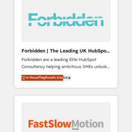
(Divalto, Sage X3, Cegid, Pennylane,
Dynamics..), VOIP (Aircall, Ringover, Modjo),
Shopify, Oneflow. 💻 Développements
custom : CRM UI Extensions (React),
Serverless Node.js, Custom Objects, thèmes
HubL, agents IA & Breeze AI. 🎯 Secteurs :
Industrie, Distribution B2B, SaaS, Services
Forbidden | The Leading UK HubSpot
B2B, Immobilier, Viticulture, Finance. 🚀 Nos
Consultancy
Forbidden are a leading Elite HubSpot
livrables : migration sécurisée,
Consultancy helping ambitious SMEs unlock
implémentation Marketing + Sales + Service
the full potential of HubSpot. Too many
Hub, synchronisation ERP ↔ HubSpot temps
พาร์ทเนอร์โซลูชันระดับ Elite
5.0
businesses invest in HubSpot but never see
réel, formation équipes. 🏆 +350 projets
the ROI they expected due to poor adoption,
livrés. Accrédités HubSpot CRM
messy data, and disconnected teams getting
Implementation, Data Migration & Custom
in the way. That’s where we come in. We
Integration. 📩 Parlons de votre projet →
partner with scaling businesses across the UK
digitaweb.com
to design, implement, and optimise HubSpot
so it actually drives revenue, not just reports
on it. Our services include: - Choosing the