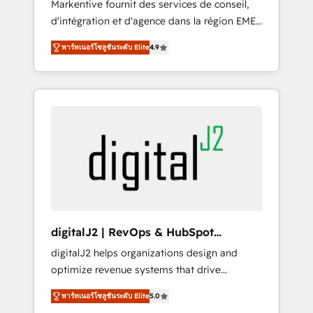
Markentive fournit des services de conseil,
recommendations to maximize conversions!
d'intégration et d'agence dans la région EMEA
OTF is an Elite Partner (top 1% of 6,500+
et North America. Avec plus de 115 experts en
Partners) and was named 2023 HubSpot
พาร์ทเนอร์โซลูชันระดับ Elite
4.9
marketing automation, Growth, Revops, CRM
Partner of the Year 💥 Trusted by 2,500+
et webdesign. Markentive is both a
companies to help them scale and close
consulting firm, a digital agency and an
more business, by using HubSpot (the right
integrator. With over 115 experts in marketing
way). ⭐️ Here's more info:
automation, growth, revops, CRM and
www.onthefuze.com/hubspot-admin Contact
webdesign (We focus on EMEA - USA
us to learn more!
customers).
digitalJ2 | RevOps & HubSpot
Implementations
digitalJ2 helps organizations design and
optimize revenue systems that drive
scalable, predictable growth. As a triple-
พาร์ทเนอร์โซลูชันระดับ Elite
5.0
accredited HubSpot Solutions Partner, we