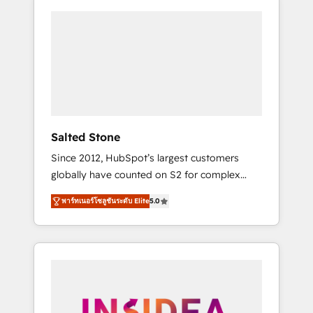
Salted Stone
Since 2012, HubSpot’s largest customers
globally have counted on S2 for complex
migrations, change management, systems
พาร์ทเนอร์โซลูชันระดับ Elite
5.0
integration, and creative solutions that
deliver measurable impact and transform
brand experiences As one of the few full-
service creative agencies in the HubSpot
ecosystem, we blend strategy, technology, &
award-winning design to build scalable,
globally regionalized HubSpot websites,