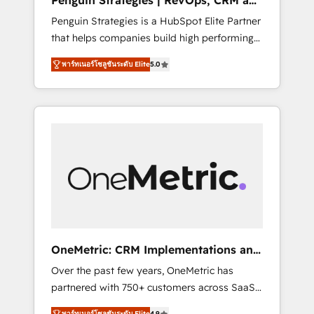
Penguin Strategies | RevOps, CRM and
Pas pour remplacer l'humain, mais pour
AI
Penguin Strategies is a HubSpot Elite Partner
l'augmenter. Chez Ideagency, nous
that helps companies build high performing
accompagnons cette transformation. D'abord
revenue operations across complex sales
les fondations : des données unifiées, des
พาร์ทเนอร์โซลูชันระดับ Elite
5.0
cycles, multi system environments and global
processus alignés. Ensuite l'augmentation :
SaaS or manufacturing teams. Trusted by
l'IA là où elle crée de la valeur. Et surtout :
leading enterprises and fast growing scale
l'humain qui reste au centre. Parce que la
ups including Sony, Rapyd, Fiverr, XM Cyber,
vraie performance vient de l'intérieur. Act
Bridgepointe Technologies, EMA Design
Inside. Stand Out.
Automation and Uptive. 📊 RevOps & data
architecture 🔗 CRM migrations & End to end
integrations 🤖 AI workflows & enrichment 📘
Team enablement & company-wide adoption
We create HubSpot environments that teams
use with confidence and that leadership can
OneMetric: CRM Implementations and
rely on for scalable revenue insights.
GTM engineering
Over the past few years, OneMetric has
partnered with 750+ customers across SaaS,
fintech, healthcare, real estate, and other
พาร์ทเนอร์โซลูชันระดับ Elite
4.9