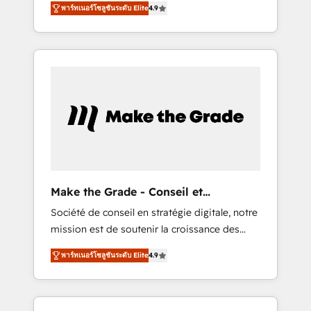
🪴 - Sales Hub: More implementations than
พาร์ทเนอร์โซลูชันระดับ Elite
4.9
avec d’autres outils (ERP, téléphonie, etc.) •
any other Partner 💻 - Migrations: We convert
Alignement des équipes grâce à un outil et
Salesforce addicts to HubSpot evangelists 🧡
des données partagées • Amélioration de la
Don't hire a marketing agency for an Ops
collecte et de l’analyse des données pour des
problem. Don't hire a technical agency for a
décisions éclairées • Optimisation de
growth problem. Hire a partner built to solve
l’efficacité et de la productivité des équipes
both.
Notre équipe de 30 consultants certifiés
HubSpot aborde chaque projet avec un
engagement total, alignant processus métiers
et technologie, et guidant vos équipes à
travers le changement, tout en centrant vos
Make the Grade - Conseil et
objectifs d’entreprise. Grâce à une
intégrateur HubSpot
Société de conseil en stratégie digitale, notre
méthodologie éprouvée auprès de plus de
mission est de soutenir la croissance des
400 clients, nous comprenons rapidement
entreprises B2B à travers l’acquisition de
vos enjeux et intégrons parfaitement
พาร์ทเนอร์โซลูชันระดับ Elite
4.9
nouveaux clients, l'intégration CRM et le
HubSpot dans votre organisation. Pour toute
développement des revenus auprès de vos
question technique ou besoin de
comptes existants. En France et à
structuration de votre projet HubSpot,