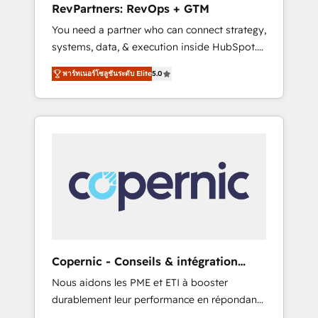
RevPartners: RevOps + GTM
from any legacy CRM. Zero downtime, full
You need a partner who can connect strategy,
data integrity. ➤ Implementation: Configure
systems, data, & execution inside HubSpot.
HubSpot to run your revenue process. Sales,
We bridge the gap where most agencies fall
marketing, and service wired together. ➤ AI
พาร์ทเนอร์โซลูชันระดับ Elite
5.0
short by combining GTM strategy with
and Integrations: Layer Breeze AI, custom
technical execution to solve the right
agents, and APIs to remove manual work. ➤
problem with the right solution. As the only
Ongoing Management: Monthly tune-ups,
firm in the world to hold Elite Partner
feature rollouts, adoption coaching. Buying
Accreditations with both HubSpot and Clay,
HubSpot, switching to it, or reviving a stale
our clients gain a unique advantage in CRM
portal? We are built for the work.
architecture, pipeline generation, data
intelligence, and go-to-market execution.
Why B2B Businesses Choose RP: - Secure:
Soc2 compliant 🛡️ - Pricing: Implementations
starting at $1,5k 💵 - Speed: Launch in 14
Copernic - Conseils & intégration
days ⚡ - Global: 75+ RPers across five
HubSpot
Nous aidons les PME et ETI à booster
continents 🌐 - Scale: Largest organically
durablement leur performance en répondant
grown & fastest tiering Elite HubSpot Partner
aux vrais défis : • Intégration de HubSpot