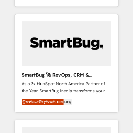
at scale. From predictive intelligence to
OS) to align your leadership and engineer a
conversational AI, we turn data into action
portal that drives predictable revenue
and automation into competitive advantage.
velocity. 🚀 GTM Strategy & Alignment
✦ 150+ implementations ✦ 100+
Workshops & Sprints: Identify "Valleys of
certifications ✦ 7 accreditations
Death" stalling growth. Fix your ICP, Math,
and Story to stop "accelerating a mess." ⚙️
Elite Engineering & AI Scalable Architecture:
Zero-technical-debt setup across all Hubs,
validated by our 7 HubSpot Accreditations.
AI-Powered RevOps: Breeze AI, custom AI
SmartBug 🚀 RevOps, CRM &
agents, and high-integrity migrations for total
Integration Experts
As a 3x HubSpot North America Partner of
reporting clarity. Security & Compliance: SOC
the Year, SmartBug Media transforms your
2 Type I and HIPAA attested for enterprise-
customer lifecycle into a revenue engine. Our
grade data security. 🏆 Why Bluleadz? GTM
พาร์ทเนอร์โซลูชันระดับ Elite
5.0
unified ecosystem includes specialized
OS Partner | 16+ Years Experience | 1,000+
divisions Globalia (AI & Software) and Point
Five-Star Reviews
Success Media (Paid Media), making this the
official home for all three brands. 🔄