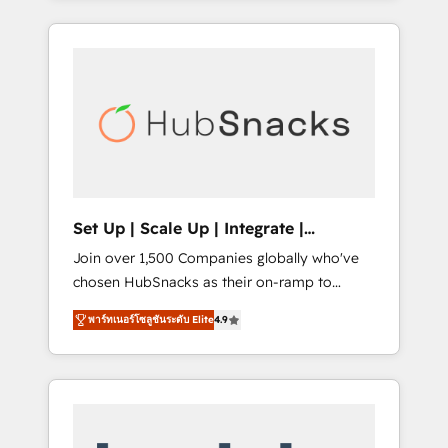
Agency of the Year 🏆2015 Became the 5th
it all (and with great results)! In short, our
Agency to reach Diamond 🏆2014 HubSpot
services include: - HubSpot consultancy:
COS Performance Award 🏆2014 HubSpot
onboarding, training, data migration -
COS Design Award 🏆2013 HubSpot
HubSpot development: websites, custom
Marketplace Provider of the Year 🏆2011
modules, integrations - Marketing & sales
Became a HubSpot Partner 📆Founded in
solutions: digital marketing, advertising,
1997
campaigns, content and design We connect
people, data and technology to improve
customer experiences. With our bright
Set Up | Scale Up | Integrate |
people, exciting ideas and can-do mentality,
HubSnacks FlexPlan
Join over 1,500 Companies globally who've
we ensure revenue growth on a daily basis.
chosen HubSnacks as their on-ramp to
So tell us your challenge; our passionate and
HubSpot since 2014 Simple pay-as-you-go
growth driven team of 100+ experts is ready
พาร์ทเนอร์โซลูชันระดับ Elite
4.9
plans that accelerate value... 1️⃣ Set Up |
for you! Driving digital growth |
Onboarding New or Check-fixing existing
www.brightdigital.com
HubSpot portals 2️⃣ Scale Up | 100% HubSpot
Task Execution... Global 24/7 ... All Experts 3️⃣
Integrate | your entire Tech Stack with