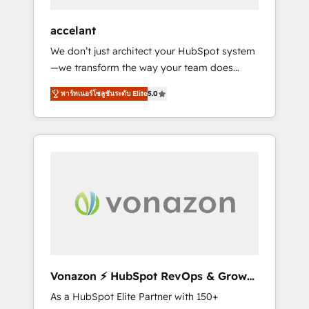
offices and consulting teams in the UK, USA,
Canada, Germany, France, Belgium,
accelant
Singapore, and South Africa. Certified
We don’t just architect your HubSpot system
compliant with ISO/IEC 27001:2022 and ISO
—we transform the way your team does
9001:2015 across all seven international
business. As an Elite HubSpot Solutions
offices and 175+ employees.
พาร์ทเนอร์โซลูชันระดับ Elite
5.0
Partner, we specialize in creating tailored,
end-to-end CRM solutions that accelerate
growth, improve operational efficiency, and
ensure faster time to value on HubSpot.
What sets us apart? Our people-centric
approach. From day one, our team takes the
time to deeply understand your unique
needs, crafting custom strategies that deliver
impactful results. Our mission is to empower
you to unlock HubSpot’s full potential—faster.
Through expert training, unmatched
Vonazon ⚡ HubSpot RevOps & Growth
responsiveness, and ongoing support, we
Strategy Experts
As a HubSpot Elite Partner with 150+
equip your team to adopt new systems with