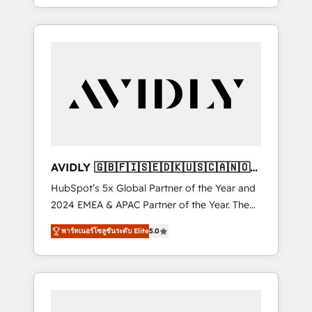
specialize in both strategic RevOps planning
and hands-on technical execution - building
the operational foundation companies need
to thrive. Industries we specialize in: -
Manufacturing - Healthcare - Financial
Services - Managed IT (MSP) - Franchises -
Professional Services - And more! How we
help: ✔️ Full HubSpot implementations and
portal optimization ✔️ Data migrations, CRM
architecture, and reporting foundations ✔️
AVIDLY 🇬🇧🇫🇮🇸🇪🇩🇰🇺🇸🇨🇦🇳🇴
Custom integrations and workflow
🇩🇪🇦🇺🇳🇿
HubSpot’s 5x Global Partner of the Year and
automation ✔️ User adoption programs,
2024 EMEA & APAC Partner of the Year. The
training, and enablement Through project-
world’s most experienced and fully
based engagements and ongoing RevOps
พาร์ทเนอร์โซลูชันระดับ Elite
5.0
accredited HubSpot Solutions Partner. 🚀
partnerships, we guide organizations through
With 2,750+ HubSpot projects delivered and
the revenue maturity model - delivering the
370+ specialists across EMEA, APAC and NAM,
right improvements at the right time so
we de-risk complex CRM programmes and
operations evolve strategically and
accelerate ROI across every HubSpot Hub. 🧭
sustainably as the business grows.