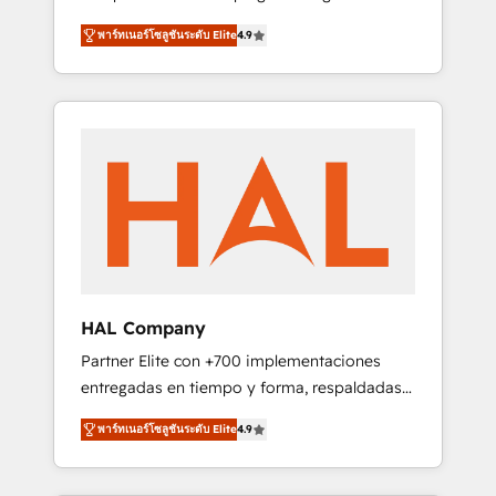
strategies by leveraging technologies and
design Let’s turn your CRM into your growth
พาร์ทเนอร์โซลูชันระดับ Elite
4.9
automating their marketing and sales
engine!
processes to generate growth. Our offer
spans from Strategy to Operations. We
specialize in CRM onboarding and
implementation, web design, sales &
marketing automation, and digital marketing.
With extensive experience working with tech
companies and manufacturers since 2002,
we are committed to empowering our clients
and developing their autonomy. Get to grips
with HubSpot through guided
HAL Company
implementation and seamless integration of
Partner Elite con +700 implementaciones
the CRM platform into your digital
entregadas en tiempo y forma, respaldadas
ecosystem. Would you like support in
por 6 acreditaciones de HubSpot y un
deploying your inbound marketing strategy?
พาร์ทเนอร์โซลูชันระดับ Elite
4.9
equipo de 6 Certified Trainers avalados por
We'll provide support tailored to your needs
HubSpot Academy. Acompañamos a las
and sales objectives. With 125+ certifications,
empresas en cada etapa de su crecimiento