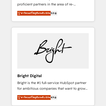
proficient partners in the area of re-
platforming, website design & development.
พาร์ทเนอร์โซลูชันระดับ Elite
5.0
We specialize in multi-hub implementations
for mid-market & enterprise companies. We
are woman-owned, powered by coffee, and
we ❤️ dogs. We produce award-winning work
for our clients. 🏆2023 Technical Expertise
Impact Award 🏆2022 Technical Expertise
Impact Award 🏆2022 Platform Migration
Excellence Impact Award 🏆2020 Elite
Solutions Partner 🏆2019 Integrations
HubSpot Impact Award 🏆2019 Marketing
Enablement HubSpot Impact Award 🏆2018
Bright Digital
Website Design HubSpot Impact Award 🏆
Bright is the #1 full-service HubSpot partner
2017 Website Design HubSpot Impact Award
for ambitious companies that want to grow
🏆2016 Growth-Driven Design Agency of the
smarter. From HubSpot onboarding, to
Year 🏆2016 Sales Enablement HubSpot
พาร์ทเนอร์โซลูชันระดับ Elite
4.9
training, from developing a new website to
Impact Award 🏆2015 Growth-Driven Design
lead generation and digital marketing; we do