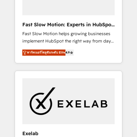
right HubSpot package for your business -
Full CRM, Marketing, and Sales Hub
implementations - Custom dashboards and
Fast Slow Motion: Experts in HubSpot
reporting - Workflow automation and data
& Salesforce
Fast Slow Motion helps growing businesses
clean-up - Sales enablement and team
implement HubSpot the right way from day
training - Ongoing optimisation and RevOps
one — with the flexibility to scale as
support Based in Leeds and London, we
พาร์ทเนอร์โซลูชันระดับ Elite
4.9
complexity increases. Highly certified in both
partner with SMEs across the UK who are
HubSpot and Salesforce, we bring deep
ready to turn HubSpot into the growth
experience in CRM implementation,
engine it’s meant to be.
integrations, and data migration across
modern business systems. Built to serve
growing mid-market and enterprise
organizations, our team combines strong
technical execution with real business
perspective. Many of our consultants have
scaled businesses themselves, giving us a
practical understanding of what owners and
Exelab
operators need as their systems, data, and