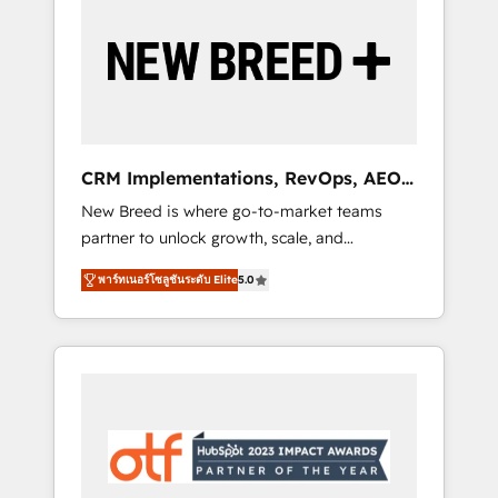
Implementation & Integration - Seamless
migrations and system integrations powered
by Globalia’s technical development team. -
19 HubSpot-certified trainers to drive
platform adoption. 📈 Revenue Generation -
Full-funnel marketing and high-performance
advertising via Point Success Media. - Expert
CRM Implementations, RevOps, AEO
deployment of Breeze AI and custom agents
+ Web, Demand Gen
New Breed is where go-to-market teams
to automate growth. 🏆 Elite Excellence - 8
partner to unlock growth, scale, and
platform accreditations and deep HIPAA-
transformation. We help companies activate
compliance expertise. - A team of 250+
พาร์ทเนอร์โซลูชันระดับ Elite
5.0
HubSpot’s AI-powered customer platform
experts dedicated to your resilient growth.
and operationalize HubSpot’s Loop
Marketing framework through expert-led
services, smart agents, and purpose-built
apps, tailored to your business. Together, we
unlock results, fast. ⚙️CRM & RevOps: Align all
Hubs to your buyer journey for clean data,
scalability, & reporting. 🎯Demand Gen &