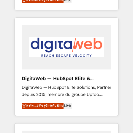
industries. With 150+ HubSpot-certified
experts, we deliver scalable solutions to
complex GTM and RevOps challenges. Our
Expertise 🔹 Onboarding & Implementation:
Accredited HubSpot Partner, ensuring
smooth setup tailored to your GTM motion.
🔹 Migrations: Move from other CRMs to
HubSpot without data loss or downtime. 🔹
RevOps Strategy: Align teams, processes, and
data to drive revenue efficiency. 🔹
Integrations: Connect HubSpot with your tech
DigitaWeb — HubSpot Elite &
stack for better adoption. 🔹 Custom
Intégrations ERP
DigitaWeb — HubSpot Elite Solutions, Partner
Solutions: Build tailored apps, workflows, and
depuis 2015, membre du groupe Uptoo.
configurations. We are SOC 2 Type II and ISO
Nous aidons les ETI et PME B2B à unifier
27001 certified, reinforcing our commitment
พาร์ทเนอร์โซลูชันระดับ Elite
5.0
Marketing, Ventes et Service sur HubSpot
to data security and compliance. At
grâce à la Revenue Architecture : alignement
OneMetric, we help revenue teams focus on
des équipes, pipeline prévisible, croissance
the OneMetric that matters most: revenue.
mesurable. 🔌 Intégrations complexes : ERP