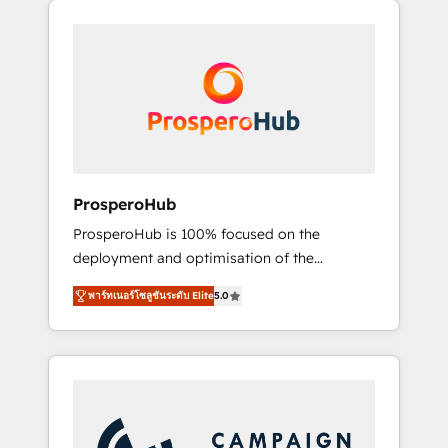
we are part of the most certified Canadian
integrando estrategia, tecnología y procesos
agencies, and we both hold Onboarding
comerciales para potenciar resultados reales.
Accreditations. Based in Canada (coast to
Nos caracterizamos por combinar excelencia
coast), our services are offered in both
técnica con una mirada estratégica a largo
English & French.
plazo.
ProsperoHub
ProsperoHub is 100% focused on the
deployment and optimisation of the
HubSpot CRM platform. Our highly
พาร์ทเนอร์โซลูชันระดับ Elite
5.0
experienced team of solutions experts will
ensure that you achieve maximum adoption
and ROI from your HubSpot investment. Use
our extensive HubSpot, sales, marketing,
service and integrations expertise to lead
your team on their HubSpot journey, design