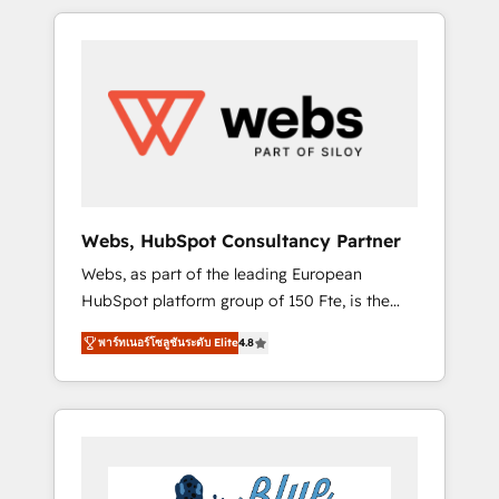
HubSpot challenges and improve user
to global brands
adoption, sales process and marketing
results. Services 📚 Onboarding your team to
HubSpot for the first time 🔧 Designing and
optimising your HubSpot set-up for better
results 🌐 Website design and build using
HubSpot 🔌 Integrating HubSpot with other
systems 🎓 Training your teams to be
HubSpot pros 📊 Lead generation services
Webs, HubSpot Consultancy Partner
using HubSpot Why us? - SIX HubSpot
Webs, as part of the leading European
Accreditations - awarded by HubSpot after a
HubSpot platform group of 150 Fte, is the
rigorous process for CRM, Solutions
trusted Elite HubSpot CRM Partner offering
Architecture, Onboarding , Data Migration,
พาร์ทเนอร์โซลูชันระดับ Elite
4.8
you a roadmap on maximizing EBITDA and
Custom Integration & Platform Enablement -
achieving Commercial Excellence. With our
Onboarded over 500 businesses to HubSpot
targeted processes, we strengthen your
-Top 1% of partners worldwide -In-house
digital transformation and minimize costs. As
team of 25+ experts Contact us today to help
HubSpot's Advanced Accredited CRM
you get more from your investment in
Implementation partner, we provide
HubSpot. www.bbdboom.com