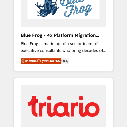
expertise to drive your business forward.
Since 2015 we are fully dedicated to
HubSpot and with an experienced team
(50+), we work with reputable companies in
B2B sectors such as manufacturing, SaaS and
Blue Frog - 4x Platform Migration
business services. We prepare a customized
Award Winner
Blue Frog is made up of a senior team of
business case that demonstrates the value
executive consultants who bring decades of
and impact of your digital transformation,
relevant, real world experience to our client
including a detailed financial rationale with a
พาร์ทเนอร์โซลูชันระดับ Elite
5.0
engagements. "Blue Frog is a top, trusted
focus on ROI and TCO. As a trusted extension
partner in HubSpot's ecosystem for a reason.
of your team, we believe in the power of
Their team brings over a decade of
partnership. Together, we embark on a
experience to the table, along with deep
transformational journey that sets your
knowledge of the HubSpot platform and
business up for long-term success. Unlock
strategies for driving growth. They are
your business. If not now, when?
committed to helping our customers grow
and finding solutions that fit their unique
business needs. We are thrilled to have Blue
Frog in the HubSpot ecosystem leading the