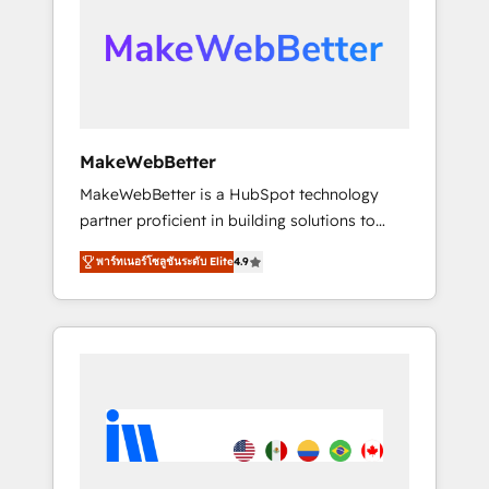
From multi-region migrations to AI-powered
automation, we turn complexity into clarity,
human at global scale. 🏆 HubSpot’s CEO
called us “the partner of the future.” Others
agree it is proof of trust built through
measurable impact.
MakeWebBetter
MakeWebBetter is a HubSpot technology
partner proficient in building solutions to
maximize the operational efficiency of
พาร์ทเนอร์โซลูชันระดับ Elite
4.9
HubSpot. The fastest-growing tech-enabler &
facilitator, MakeWebBetter, hands you the
blend of HubSpot expertise & eminent
solutions & integrations. Trust us to
streamline your HubSpot experience. 🚀
HubSpot Elite Partners with 10+ years of
HubSpot experience 🤝HubSpot Premier
Integration partner 🤝Google Premier Partner
2023 🌟5 HubSpot Accreditations 🌟Won