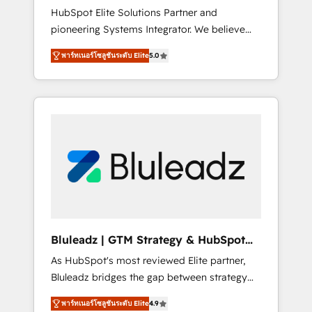
HubSpot Elite Solutions Partner and
processes evolve. Since 2014, we’ve
pioneering Systems Integrator. We believe
supported 1,400+ clients across a wide range
technology should serve business strategy,
of industries, including healthcare, software,
พาร์ทเนอร์โซลูชันระดับ Elite
5.0
not the other way around. Every engagement
B2B services, manufacturing, financial
begins with clear objectives, customer
services and more. Whether clients are new
journey mapping, and measurable KPIs. Only
to HubSpot or expanding into more
then we architect solutions. The question is
advanced use cases, we focus on delivering
never which features to activate, but which
clean, scalable, AI-ready systems that create
outcomes to deliver. -SYSTEM INTEGRATION-
long-term value and a consistently strong
Connectors, workflows, and data
client experience.
architectures that make HubSpot the
operational hub, integrated with SAP,
Microsoft Dynamics, custom ERPs, and any
enterprise platform. Proprietary apps extend
Bluleadz | GTM Strategy & HubSpot
HubSpot beyond standard configurations. -
Implementation
As HubSpot's most reviewed Elite partner,
AI-FIRST- AI across customer-facing
Bluleadz bridges the gap between strategy
operations to accelerate decisions,
and execution. We don't just "set up tools" —
streamline processes, and unlock efficiency
พาร์ทเนอร์โซลูชันระดับ Elite
4.9
we install the GTM Operating System (GTM