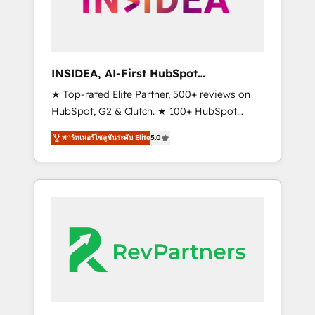
integrated marketing campaigns, & RevOps
frameworks that fuel long-term success We
connect the entire customer lifecycle through
seamless integrations, ensure long-term
INSIDEA, AI-First HubSpot
adoption with change-management
Onboarding & RevOps
★ Top-rated Elite Partner, 500+ reviews on
programs, and align marketing, sales, and
HubSpot, G2 & Clutch. ★ 100+ HubSpot
service to drive sustainable growth With 6
Certified Experts & Trainers across the team
key HubSpot accreditations and experience
พาร์ทเนอร์โซลูชันระดับ Elite
5.0
★ 1,500+ implementations across five
across hundreds of organizations in dozens
continents ★ AI-First, RevOps-led,
of industries, there’s a good chance one of
Onboarding obsessed ★ Company of the
our globally integrated teams has worked
Year 2024/25 INSIDEA helps growing
with clients just like you Let’s explore
companies turn HubSpot into a revenue
whether S2 is the partner you’ve been
engine. We onboard your team, migrate your
looking for...and get your next big initiative
data, and build AI-powered workflows that
moving!
drive adoption from week one, in your time
zone. What we do ➤ Onboarding: Live in
weeks, with workflows built around your
business, not a template. ➤ Migration: Move