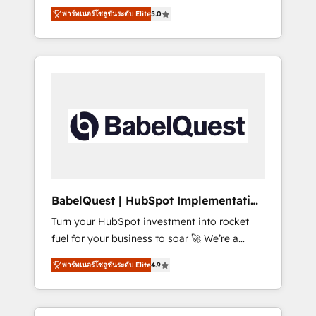
organise that complexity, so your team can
Award - Platform Migration Excellence
พาร์ทเนอร์โซลูชันระดับ Elite
5.0
put HubSpot to work... Welcome to our
HubSpot Impact Award - Platform Excellence
Profile! We help with: • CRM implementation,
40+ full-time HubSpot professionals. 100s of
reports, workflows, and team training • CRM
certifications and accreditations with
migration from Salesforce, Pipedrive,
HubSpot.
Dynamics and others • Technical projects
including custom API integrations • AI
governance for HubSpot-centred operations
A little about us: • Boutique 'Elite' team of 12 •
150+ clients across Sales Hub, Marketing
Hub, Service Hub, Data Hub and CMS •
ISO/IEC 27001:2022, ISO 9001:2015, and ISO
BabelQuest | HubSpot Implementation
42001:2023 certified - the AI management
& Consultancy
Turn your HubSpot investment into rocket
standard • GuardHub: our AI governance
fuel for your business to soar 🚀 We’re a
framework, built on ISO 42001 Ready for the
team of accredited HubSpot experts ready
next step? Click the 👈 '𝗖𝗼𝗻𝘁𝗮𝗰𝘁 𝗯𝘂𝘀𝗶𝗻𝗲𝘀𝘀'
พาร์ทเนอร์โซลูชันระดับ Elite
4.9
to help you. We can implement the platform
button to get in touch (𝘸𝘦'𝘳𝘦 𝘴𝘶𝘱𝘦𝘳
into complex business environments,
𝘳𝘦𝘴𝘱𝘰𝘯𝘴𝘪𝘷𝘦)
optimise what you've got and make sure you