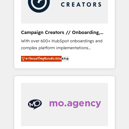
and implement your processes and skilfully
bring your revenue infrastructure to life. Our
collaborative approach keeps you in control
whilst we plan and support the route to your
revenue goals. We have successfully
Campaign Creators // Onboarding,
supported over 500 organisations with
CRM Migration
With over 600+ HubSpot onboardings and
HubSpot implementation, optimisation,
complex platform implementations
training, and adoption assurance. Our tried
delivered, CC is the go-to Elite Solutions
and tested Roadmap methodology will
พาร์ทเนอร์โซลูชันระดับ Elite
4.9
Partner for businesses ready to migrate,
ensure that you receive the best deployment
replatform, and scale smarter. We specialize
experience possible. Whether you are new to
in high-impact CRM and CMS migrations and
HubSpot or seeking to turn around a poor
onboarding from platforms like Salesforce,
install, our team have the change
NetSuite, Zoho, Pardot, Marketo, Microsoft
management expertise to deliver the
Dynamics, Wix, WordPress and legacy CRMs,
solutions you need.
turning fragmented systems into unified,
growth-ready HubSpot architectures that
accelerate revenue operations and
performance. - Multi-object CRM migration,