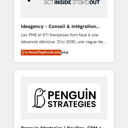
consulting team of any HubSpot partner and
expertise across operational strategy,
business-first process building, system
integration, custom development, and
Ideagency - Conseil & Intégration
extensibility. When you work with Aptitude 8,
HubSpot
Les PME et ETI françaises font face à une
you get a team – not an individual – with
décennie décisive. D'ici 2030, une vague de
embedded consulting, strategy,
consolidation va recomposer le marché.
development, and project management. We
พาร์ทเนอร์โซลูชันระดับ Elite
4.9
Seules survivront les entreprises qui auront
have 100% US-based, FTE team members.
réussi leur transformation. Le problème ?
We offer project-based and managed
58% des dirigeants savent que l'IA est vitale
services engagements that include new
pour leur survie. Mais 57% n'ont aucune
HubSpot implementations, migrations from
stratégie. Et 43% ne maîtrisent même pas
other platforms, systems integration,
leurs données. C'est le paradoxe français :
extensibility, custom development, and
conscience totale, action nulle. La solution
ongoing RevOps support.
s'appelle l'Entreprise Augmentée. Ce n'est pas
une entreprise qui utilise l'IA. C'est une
organisation qui a réussi la symbiose entre
l'expertise humaine et l'intelligence artificielle.