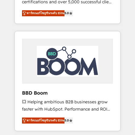
certifications and over 5,000 successful client
confidence and achieve a unified, data-
engagements, Vonazon turns marketing
driven approach to customer engagement.
พาร์ทเนอร์โซลูชันระดับ Elite
5.0
complexity into measurable, scalable growth.
From onboarding to enterprise-grade
campaigns, our in-house team builds scalable
strategies that drive long-term revenue. ⚙️
HubSpot Integration & Optimization •
Seamless CRM, CMS, and automation setup •
Complex platform migrations and data
cleanups • Custom APIs and third-party
integrations 📈 End-to-End Revenue
Acceleration • Lifecycle marketing and
pipeline growth programs • Sales enablement
BBD Boom
tools and CRM optimization • Retention
💥 Helping ambitious B2B businesses grow
strategies with customer journey mapping 🏅
faster with HubSpot. Performance and ROI
Elite-Level HubSpot Execution • 750+
focused. 💥 BBD Boom is the HubSpot
onboardings and 2,000+ implementations •
พาร์ทเนอร์โซลูชันระดับ Elite
5.0
partner that can help you to HubSpot Better.
Deep expertise across marketing, sales, and
We work with your teams to solve all your
service hubs • Built-in flexibility for startups