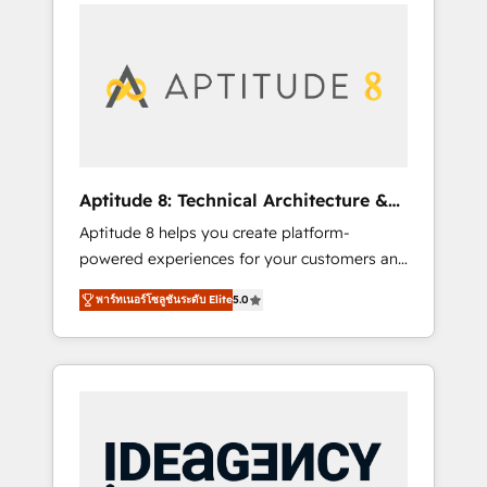
l'international, nous travaillons avec des ETI
contactez notre équipe pour un échange
ambitieuses, des grands groupes voulant
dédié.
aller au-delà d’une simple transformation
digitale et des startups florissantes. Nos 3
grandes expertises sont : ➤ L’intégration de
CRM et de méthodologie RevOps pour
aligner les équipes marketing, commerciales
et support client (data migration,
Aptitude 8: Technical Architecture &
synchronisation API, audit et maintenance) ➤
Deployment
Aptitude 8 helps you create platform-
La création de sites internet de conversion
powered experiences for your customers and
qui transforment les visiteurs en
teams. We build multi-hub solutions and
opportunités d'affaires ➤ La mise en place
พาร์ทเนอร์โซลูชันระดับ Elite
5.0
orchestrate operations across your entire
de stratégies d'acquisition marketing (SEO,
tech stack. Aptitude 8 is trusted by top
SEA, inbound, automatisation marketing,
brands such as Lenovo, Bluetooth,
ABM, IA, emailing) Informations clés : - 10 ans
International Sports Sciences Association,
d'expérience - 100+ intégrations CRM
SXSW, Notion, Soundcloud, American Nurses
HubSpot réussies - 40 experts conseil - 150
Association, Randstad, Uber Freight, and
certifications HubSpot cumulées
HubSpot itself. We have the largest technical