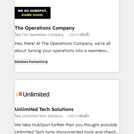
strategies. As the only HubSpot Elite Partner in
Iberia (Spain & Portugal), we combine human insight
with intelligent automation to drive sustainable
growth. Our multidisciplinary team designs solutions
The Operations Company
that simplify complexity, boost performance, and
โดย The Operations Company
<10 การติดตั้ง
turn innovation into real impact. 🌍 Highlights •
Hey there! At The Operations Company, we’re all
HubSpot Partner since 2012 • 2022 EMEA Impact
about turning your operations into a seamless
Award: Best Integration • 150+ successful HubSpot
experience that powers real results. We specialize in
projects • Clients in 30+ industries • Proprietary
Solutions Partner
5.0
transforming complex systems into efficient,
technology for integrations • Multilingual team:
scalable solutions that work across your entire
English, Spanish, Portuguese & Italian 👉 Grow
organization. We’re a unique blend of deep HubSpot
smarter with AI and HubSpot.
expertise, strategic thinking, and hands-on
operational know-how. We know that no two
businesses are alike, so we don’t do cookie-cutter
solutions. Instead, we dive in to understand your
Unlimited Tech Solutions
needs, goals, and challenges to deliver solutions that
โดย Unlimited Tech Solutions
<10 การติดตั้ง
fit like a glove. We’re committed to being both
We take HubSpot further than you thought possible.
highly effective and fun to work with. We believe in
Unlimited Tech turns disconnected tools and chaotic