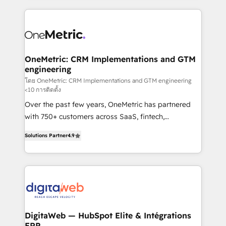
l'augmentation : l'IA là où elle crée de la valeur. Et
and fast growing scale ups including Sony, Rapyd,
surtout : l'humain qui reste au centre. Parce que la
Fiverr, XM Cyber, Bridgepointe Technologies, EMA
vraie performance vient de l'intérieur. Act Inside.
Design Automation and Uptive. 📊 RevOps & data
Stand Out.
architecture 🔗 CRM migrations & End to end
integrations 🤖 AI workflows & enrichment 📘 Team
OneMetric: CRM Implementations and GTM
engineering
enablement & company-wide adoption We create
HubSpot environments that teams use with
โดย OneMetric: CRM Implementations and GTM engineering
<10 การติดตั้ง
confidence and that leadership can rely on for
Over the past few years, OneMetric has partnered
scalable revenue insights.
with 750+ customers across SaaS, fintech,
healthcare, real estate, and other industries. With
Solutions Partner
4.9
150+ HubSpot-certified experts, we deliver scalable
solutions to complex GTM and RevOps challenges.
Our Expertise 🔹 Onboarding & Implementation:
Accredited HubSpot Partner, ensuring smooth setup
tailored to your GTM motion. 🔹 Migrations: Move
from other CRMs to HubSpot without data loss or
downtime. 🔹 RevOps Strategy: Align teams,
DigitaWeb — HubSpot Elite & Intégrations
ERP
processes, and data to drive revenue efficiency. 🔹