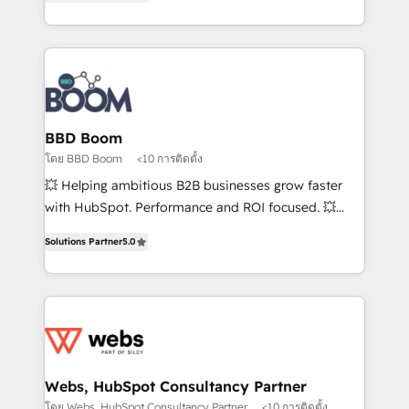
measurable, scalable growth. From onboarding to
enterprise-grade campaigns, our in-house team
builds scalable strategies that drive long-term
revenue. ⚙️ HubSpot Integration & Optimization •
Seamless CRM, CMS, and automation setup •
Complex platform migrations and data cleanups •
Custom APIs and third-party integrations 📈 End-to-
BBD Boom
End Revenue Acceleration • Lifecycle marketing and
โดย BBD Boom
<10 การติดตั้ง
pipeline growth programs • Sales enablement tools
💥 Helping ambitious B2B businesses grow faster
and CRM optimization • Retention strategies with
with HubSpot. Performance and ROI focused. 💥
customer journey mapping 🏅 Elite-Level HubSpot
BBD Boom is the HubSpot partner that can help you
Execution • 750+ onboardings and 2,000+
Solutions Partner
5.0
to HubSpot Better. We work with your teams to
implementations • Deep expertise across marketing,
solve all your HubSpot challenges and improve user
sales, and service hubs • Built-in flexibility for
adoption, sales process and marketing results.
startups to global brands
Services 📚 Onboarding your team to HubSpot for
the first time 🔧 Designing and optimising your
HubSpot set-up for better results 🌐 Website design
and build using HubSpot 🔌 Integrating HubSpot
Webs, HubSpot Consultancy Partner
with other systems 🎓 Training your teams to be
โดย Webs, HubSpot Consultancy Partner
<10 การติดตั้ง