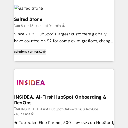
Salted Stone
โดย Salted Stone
<10 การติดตั้ง
Since 2012, HubSpot’s largest customers globally
have counted on S2 for complex migrations, change
management, systems integration, and creative
Solutions Partner
5.0
solutions that deliver measurable impact and
transform brand experiences As one of the few full-
service creative agencies in the HubSpot
ecosystem, we blend strategy, technology, & award-
winning design to build scalable, globally
regionalized HubSpot websites, integrated
marketing campaigns, & RevOps frameworks that
INSIDEA, AI-First HubSpot Onboarding &
RevOps
fuel long-term success We connect the entire
customer lifecycle through seamless integrations,
โดย INSIDEA, AI-First HubSpot Onboarding & RevOps
<10 การติดตั้ง
ensure long-term adoption with change-
★ Top-rated Elite Partner, 500+ reviews on HubSpot,
management programs, and align marketing, sales,