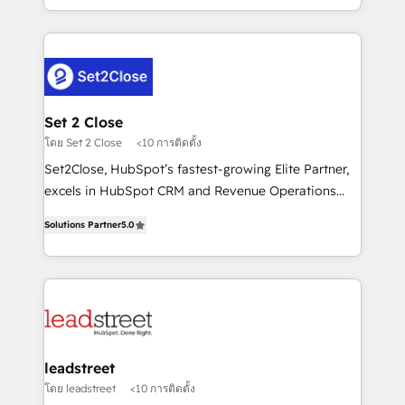
MacStore, Café Britt, Bella Piel, confiaron en
Canada, we’ve delivered thousands of successful
nosotros para impulsar la eficiencia de sus procesos
HubSpot projects for mid-market and enterprise
en HubSpot. No necesitas tener todas las
clients worldwide, with over 10 years experience. We
respuestas para empezar. Te ayudamos a identificar
combine HubSpot, data, and AI to design connected
el primer caso de uso que más impacto te dará.
go-to-market systems that align people, process,
Solo continúas si ves valor real en los primeros 14
and technology for predictable, scalable revenue
Set 2 Close
días.
growth. Our expertise spans RevOps, CRM and data
โดย Set 2 Close
<10 การติดตั้ง
architecture, AI enablement, and strategic marketing,
Set2Close, HubSpot’s fastest-growing Elite Partner,
delivered through our proprietary FLAIR framework
excels in HubSpot CRM and Revenue Operations
for responsible AI adoption. As a HubSpot Elite
(RevOps) services to boost B2B sales and growth.
Partner and ISO 27001:2022 certified consultancy,
Solutions Partner
5.0
As a top HubSpot Elite Partner, we specialize in
we blend strategy, creativity, and technology to help
custom HubSpot CRM solutions. Our experts design,
organisations scale smarter and grow stronger.
implement, and optimize systems to enhance user
experience, functionality, and adoption across sales,
marketing, and service teams. From setup to
refinement, we streamline workflows, improve lead
management, and speed up deal closures. With 500+
leadstreet
projects completed, our Agile approach ensures your
โดย leadstreet
<10 การติดตั้ง