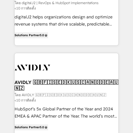
โดย digitalJ2 | RevOps & HubSpot Implementations
<10 การติดตั้ง
digitalJ2 helps organizations design and optimize
revenue systems that drive scalable, predictable
growth. As a triple-accredited HubSpot Solutions
Solutions Partner
5.0
Partner, we specialize in both strategic RevOps
planning and hands-on technical execution - building
the operational foundation companies need to
thrive. Industries we specialize in: - Manufacturing -
Healthcare - Financial Services - Managed IT (MSP) -
Franchises - Professional Services - And more! How
we help: ✔️ Full HubSpot implementations and portal
AVIDLY 🇬🇧🇫🇮🇸🇪🇩🇰🇺🇸🇨🇦🇳🇴🇩🇪🇦🇺
🇳🇿
optimization ✔️ Data migrations, CRM architecture,
and reporting foundations ✔️ Custom integrations
โดย AVIDLY 🇬🇧🇫🇮🇸🇪🇩🇰🇺🇸🇨🇦🇳🇴🇩🇪🇦🇺🇳🇿
<10 การติดตั้ง
and workflow automation ✔️ User adoption
HubSpot’s 5x Global Partner of the Year and 2024
programs, training, and enablement Through project-
EMEA & APAC Partner of the Year. The world’s most
based engagements and ongoing RevOps
experienced and fully accredited HubSpot Solutions
partnerships, we guide organizations through the
Solutions Partner
5.0
Partner. 🚀 With 2,750+ HubSpot projects delivered
revenue maturity model - delivering the right