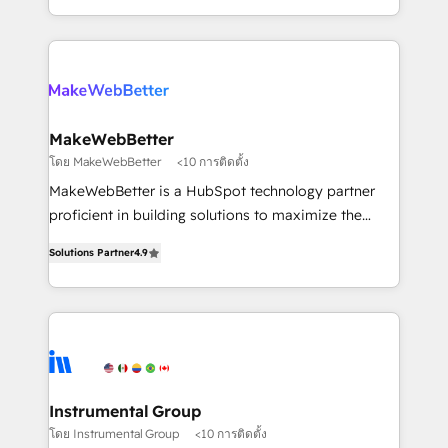
and 370+ specialists across EMEA, APAC and NAM,
improvements at the right time so operations
we de-risk complex CRM programmes and
evolve strategically and sustainably as the business
accelerate ROI across every HubSpot Hub. 🧭 From
grows.
multi-region migrations to AI-powered automation,
we turn complexity into clarity, human at global
scale. 🏆 HubSpot’s CEO called us “the partner of the
MakeWebBetter
future.” Others agree it is proof of trust built through
โดย MakeWebBetter
<10 การติดตั้ง
measurable impact.
MakeWebBetter is a HubSpot technology partner
proficient in building solutions to maximize the
operational efficiency of HubSpot. The fastest-
Solutions Partner
4.9
growing tech-enabler & facilitator, MakeWebBetter,
hands you the blend of HubSpot expertise &
eminent solutions & integrations. Trust us to
streamline your HubSpot experience. 🚀HubSpot
Elite Partners with 10+ years of HubSpot experience
🤝HubSpot Premier Integration partner 🤝Google
Premier Partner 2023 🌟5 HubSpot Accreditations 🌟
Instrumental Group
Won HubSpot Theme Challenge 2021 🌟INBOUND’19
โดย Instrumental Group
<10 การติดตั้ง