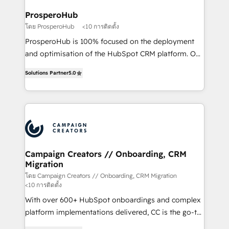
técnica con una mirada estratégica a largo plazo.
ProsperoHub
โดย ProsperoHub
<10 การติดตั้ง
ProsperoHub is 100% focused on the deployment
and optimisation of the HubSpot CRM platform. Our
highly experienced team of solutions experts will
Solutions Partner
5.0
ensure that you achieve maximum adoption and
ROI from your HubSpot investment. Use our
extensive HubSpot, sales, marketing, service and
integrations expertise to lead your team on their
HubSpot journey, design and implement your
processes and skilfully bring your revenue
infrastructure to life. Our collaborative approach
Campaign Creators // Onboarding, CRM
Migration
keeps you in control whilst we plan and support the
route to your revenue goals. We have successfully
โดย Campaign Creators // Onboarding, CRM Migration
<10 การติดตั้ง
supported over 500 organisations with HubSpot
With over 600+ HubSpot onboardings and complex
implementation, optimisation, training, and
platform implementations delivered, CC is the go-to
adoption assurance. Our tried and tested Roadmap
Elite Solutions Partner for businesses ready to
methodology will ensure that you receive the best