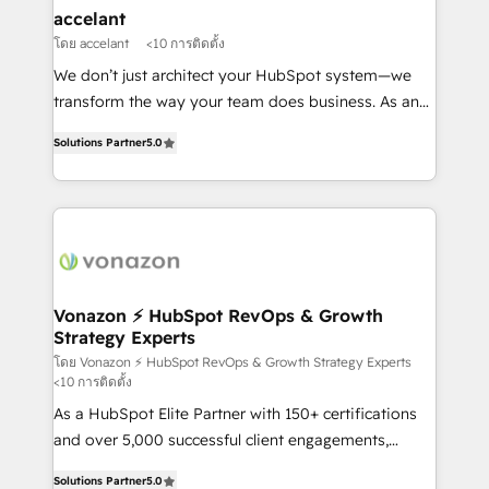
One company, one operating model, delivering
accelant
across offices and consulting teams in the UK, USA,
โดย accelant
<10 การติดตั้ง
Canada, Germany, France, Belgium, Singapore, and
We don’t just architect your HubSpot system—we
South Africa. Certified compliant with ISO/IEC
transform the way your team does business. As an
27001:2022 and ISO 9001:2015 across all seven
Elite HubSpot Solutions Partner, we specialize in
international offices and 175+ employees.
Solutions Partner
5.0
creating tailored, end-to-end CRM solutions that
accelerate growth, improve operational efficiency,
and ensure faster time to value on HubSpot. What
sets us apart? Our people-centric approach. From
day one, our team takes the time to deeply
understand your unique needs, crafting custom
strategies that deliver impactful results. Our mission
Vonazon ⚡ HubSpot RevOps & Growth
Strategy Experts
is to empower you to unlock HubSpot’s full potential
—faster. Through expert training, unmatched
โดย Vonazon ⚡ HubSpot RevOps & Growth Strategy Experts
<10 การติดตั้ง
responsiveness, and ongoing support, we equip
As a HubSpot Elite Partner with 150+ certifications
your team to adopt new systems with confidence
and over 5,000 successful client engagements,
and achieve a unified, data-driven approach to
Vonazon turns marketing complexity into
customer engagement.
Solutions Partner
5.0