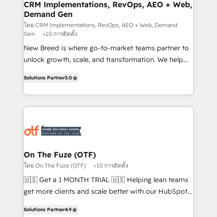
trainers to drive platform adoption. 📈 Revenue
CRM Implementations, RevOps, AEO + Web,
Demand Gen
Generation - Full-funnel marketing and high-
performance advertising via Point Success Media. -
โดย CRM Implementations, RevOps, AEO + Web, Demand
Gen
<10 การติดตั้ง
Expert deployment of Breeze AI and custom agents
New Breed is where go-to-market teams partner to
to automate growth. 🏆 Elite Excellence - 8 platform
unlock growth, scale, and transformation. We help
accreditations and deep HIPAA-compliance
companies activate HubSpot’s AI-powered
expertise. - A team of 250+ experts dedicated to
Solutions Partner
5.0
customer platform and operationalize HubSpot’s
your resilient growth.
Loop Marketing framework through expert-led
services, smart agents, and purpose-built apps,
tailored to your business. Together, we unlock
results, fast. ⚙️CRM & RevOps: Align all Hubs to your
buyer journey for clean data, scalability, & reporting.
🎯Demand Gen & ABM: Drive pipeline with inbound,
On The Fuze (OTF)
ABM, AEO, SEO, & paid media. 👩‍💻Web Design:
โดย On The Fuze (OTF)
<10 การติดตั้ง
Build high-performing websites with UX, messaging,
🇺🇸 Get a 1 MONTH TRIAL 🇺🇸 Helping lean teams
& conversion strategy that drive results. 🤖AI
get more clients and scale better with our HubSpot
Strategy: Activate Breeze Agents, configure HubSpot
Consulting & 'Done For You' Services. 🚀 Who We
AI, & maximize AEO with tailored AI services. 🧩
Solutions Partner
4.9
Work With 🚀 We help lean, growing companies: -