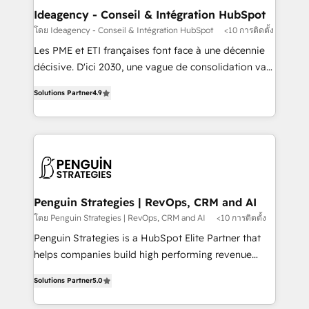
partner and expertise across operational strategy,
Ideagency - Conseil & Intégration HubSpot
business-first process building, system integration,
โดย Ideagency - Conseil & Intégration HubSpot
<10 การติดตั้ง
custom development, and extensibility. When you
Les PME et ETI françaises font face à une décennie
work with Aptitude 8, you get a team – not an
décisive. D'ici 2030, une vague de consolidation va
individual – with embedded consulting, strategy,
recomposer le marché. Seules survivront les
development, and project management. We have
Solutions Partner
4.9
entreprises qui auront réussi leur transformation. Le
100% US-based, FTE team members. We offer
problème ? 58% des dirigeants savent que l'IA est
project-based and managed services engagements
vitale pour leur survie. Mais 57% n'ont aucune
that include new HubSpot implementations,
stratégie. Et 43% ne maîtrisent même pas leurs
migrations from other platforms, systems
données. C'est le paradoxe français : conscience
integration, extensibility, custom development, and
totale, action nulle. La solution s'appelle l'Entreprise
ongoing RevOps support.
Augmentée. Ce n'est pas une entreprise qui utilise
Penguin Strategies | RevOps, CRM and AI
l'IA. C'est une organisation qui a réussi la symbiose
โดย Penguin Strategies | RevOps, CRM and AI
<10 การติดตั้ง
entre l'expertise humaine et l'intelligence artificielle.
Penguin Strategies is a HubSpot Elite Partner that
Pas pour remplacer l'humain, mais pour l'augmenter.
helps companies build high performing revenue
Chez Ideagency, nous accompagnons cette
operations across complex sales cycles, multi
transformation. D'abord les fondations : des
Solutions Partner
5.0
system environments and global SaaS or
données unifiées, des processus alignés. Ensuite
manufacturing teams. Trusted by leading enterprises