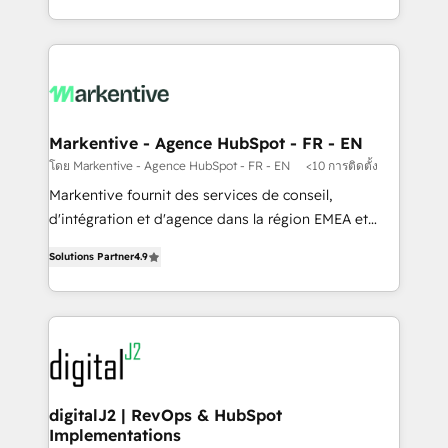
Integrations: Extend HubSpot with custom
Win more business - Reduce no-shows - Improve
integrations, hosting, & maintenance.
lead & deal conversion rates - Scale with less
headcount ...by using HubSpot's full capabilities. 🤓
What do you get? 🤓 Our client's are too busy to
learn the ins-and-outs of HubSpot. We give you a
Personal Consultant + Tech Team to handle the
Markentive - Agence HubSpot - FR - EN
heavy lifting of mapping out AND building your ideal
โดย Markentive - Agence HubSpot - FR - EN
<10 การติดตั้ง
system. + Get best practices and 'don't know what
Markentive fournit des services de conseil,
you don't know' recommendations to maximize
d'intégration et d'agence dans la région EMEA et
conversions! OTF is an Elite Partner (top 1% of
North America. Avec plus de 115 experts en
6,500+ Partners) and was named 2023 HubSpot
Solutions Partner
4.9
marketing automation, Growth, Revops, CRM et
Partner of the Year 💥 Trusted by 2,500+ companies
webdesign. Markentive is both a consulting firm, a
to help them scale and close more business, by
digital agency and an integrator. With over 115
using HubSpot (the right way). ⭐️ Here's more info:
experts in marketing automation, growth, revops,
www.onthefuze.com/hubspot-admin Contact us to
CRM and webdesign (We focus on EMEA - USA
learn more!
customers).
digitalJ2 | RevOps & HubSpot
Implementations