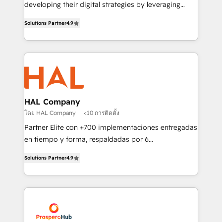
implementations & data migration Custom AI agents
developing their digital strategies by leveraging
Revenue Operations API integrations AI-ready
technologies and automating their marketing and
Website design Let’s turn your CRM into your growth
Solutions Partner
4.9
sales processes to generate growth. Our offer spans
engine!
from Strategy to Operations. We specialize in CRM
onboarding and implementation, web design, sales
& marketing automation, and digital marketing. With
extensive experience working with tech companies
and manufacturers since 2002, we are committed to
empowering our clients and developing their
HAL Company
autonomy. Get to grips with HubSpot through
โดย HAL Company
<10 การติดตั้ง
guided implementation and seamless integration of
Partner Elite con +700 implementaciones entregadas
the CRM platform into your digital ecosystem. Would
en tiempo y forma, respaldadas por 6
you like support in deploying your inbound
acreditaciones de HubSpot y un equipo de 6
marketing strategy? We'll provide support tailored
Solutions Partner
4.9
Certified Trainers avalados por HubSpot Academy.
to your needs and sales objectives. With 125+
Acompañamos a las empresas en cada etapa de su
certifications, we are part of the most certified
crecimiento integrando estrategia, tecnología y
Canadian agencies, and we both hold Onboarding
procesos comerciales para potenciar resultados
Accreditations. Based in Canada (coast to coast), our
reales. Nos caracterizamos por combinar excelencia
services are offered in both English & French.