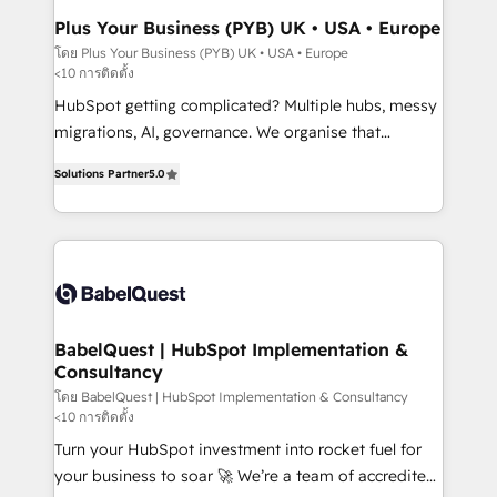
Town, Dubai & London. 500+ HubSpot CRM
Plus Your Business (PYB) UK • USA • Europe
implementations delivered. AI visibility coverage
โดย Plus Your Business (PYB) UK • USA • Europe
<10 การติดตั้ง
across ChatGPT, Claude, Perplexity, Gemini and
Google AI Overviews. HubSpot Impact Award -
HubSpot getting complicated? Multiple hubs, messy
Customer First HubSpot Impact Award - Integrations
migrations, AI, governance. We organise that
Innovation HubSpot Impact Award - Platform
complexity, so your team can put HubSpot to work...
Solutions Partner
5.0
Migration Excellence HubSpot Impact Award -
Welcome to our Profile! We help with: • CRM
Platform Excellence 40+ full-time HubSpot
implementation, reports, workflows, and team
professionals. 100s of certifications and
training • CRM migration from Salesforce, Pipedrive,
accreditations with HubSpot.
Dynamics and others • Technical projects including
custom API integrations • AI governance for
HubSpot-centred operations A little about us: •
Boutique 'Elite' team of 12 • 150+ clients across Sales
BabelQuest | HubSpot Implementation &
Consultancy
Hub, Marketing Hub, Service Hub, Data Hub and
CMS • ISO/IEC 27001:2022, ISO 9001:2015, and ISO
โดย BabelQuest | HubSpot Implementation & Consultancy
<10 การติดตั้ง
42001:2023 certified - the AI management standard •
Turn your HubSpot investment into rocket fuel for
GuardHub: our AI governance framework, built on
your business to soar 🚀 We’re a team of accredited
ISO 42001 Ready for the next step? Click the 👈