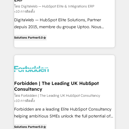
Integrations: Connect HubSpot with your tech stack
โดย DigitaWeb — HubSpot Elite & Intégrations ERP
<10 การติดตั้ง
for better adoption. 🔹 Custom Solutions: Build
DigitaWeb — HubSpot Elite Solutions, Partner
tailored apps, workflows, and configurations. We are
depuis 2015, membre du groupe Uptoo. Nous
SOC 2 Type II and ISO 27001 certified, reinforcing
aidons les ETI et PME B2B à unifier Marketing,
our commitment to data security and compliance. At
Solutions Partner
5.0
Ventes et Service sur HubSpot grâce à la Revenue
OneMetric, we help revenue teams focus on the
Architecture : alignement des équipes, pipeline
OneMetric that matters most: revenue.
prévisible, croissance mesurable. 🔌 Intégrations
complexes : ERP (Divalto, Sage X3, Cegid, Pennylane,
Dynamics..), VOIP (Aircall, Ringover, Modjo), Shopify,
Oneflow. 💻 Développements custom : CRM UI
Extensions (React), Serverless Node.js, Custom
Forbidden | The Leading UK HubSpot
Consultancy
Objects, thèmes HubL, agents IA & Breeze AI. 🎯
Secteurs : Industrie, Distribution B2B, SaaS, Services
โดย Forbidden | The Leading UK HubSpot Consultancy
<10 การติดตั้ง
B2B, Immobilier, Viticulture, Finance. 🚀 Nos livrables
Forbidden are a leading Elite HubSpot Consultancy
: migration sécurisée, implémentation Marketing +
helping ambitious SMEs unlock the full potential of
Sales + Service Hub, synchronisation ERP ↔
HubSpot. Too many businesses invest in HubSpot
HubSpot temps réel, formation équipes. 🏆 +350
Solutions Partner
5.0