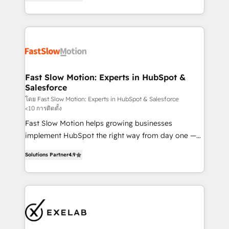
but never see the ROI they expected due to poor
projets livrés. Accrédités HubSpot CRM
adoption, messy data, and disconnected teams
Implementation, Data Migration & Custom
getting in the way. That’s where we come in. We
Integration. 📩 Parlons de votre projet →
partner with scaling businesses across the UK to
digitaweb.com
design, implement, and optimise HubSpot so it
actually drives revenue, not just reports on it. Our
services include: - Choosing the right HubSpot
Fast Slow Motion: Experts in HubSpot &
Salesforce
package for your business - Full CRM, Marketing, and
Sales Hub implementations - Custom dashboards
โดย Fast Slow Motion: Experts in HubSpot & Salesforce
<10 การติดตั้ง
and reporting - Workflow automation and data
Fast Slow Motion helps growing businesses
clean-up - Sales enablement and team training -
implement HubSpot the right way from day one —
Ongoing optimisation and RevOps support Based in
with the flexibility to scale as complexity increases.
Leeds and London, we partner with SMEs across the
Solutions Partner
4.9
Highly certified in both HubSpot and Salesforce, we
UK who are ready to turn HubSpot into the growth
bring deep experience in CRM implementation,
engine it’s meant to be.
integrations, and data migration across modern
business systems. Built to serve growing mid-
market and enterprise organizations, our team
combines strong technical execution with real