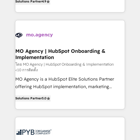
Solutions Partner
4.9
migrate, replatform, and scale smarter. We specialize
deployment experience possible. Whether you are
in high-impact CRM and CMS migrations and
new to HubSpot or seeking to turn around a poor
onboarding from platforms like Salesforce, NetSuite,
install, our team have the change management
Zoho, Pardot, Marketo, Microsoft Dynamics, Wix,
expertise to deliver the solutions you need.
WordPress and legacy CRMs, turning fragmented
systems into unified, growth-ready HubSpot
architectures that accelerate revenue operations and
MO Agency | HubSpot Onboarding &
Implementation
performance. - Multi-object CRM migration, cleanup,
and implementation. - Pre-built and custom
โดย MO Agency | HubSpot Onboarding & Implementation
<10 การติดตั้ง
integrations across your full tech stack. - Custom
MO Agency is a HubSpot Elite Solutions Partner
object setup, CMS builds, and full-funnel automation.
offering HubSpot implementation, marketing
- Dashboards, lifecycle campaigns, and lead
automation, CRM and RevOps consulting, B2B SEO,
nurturing sequences. - Cross-hub setup across
Solutions Partner
5.0
paid media, content marketing, AEO and GEO (AI
Marketing, Sales, Operations, and Service Hubs. -
search optimisation), and HubSpot Content Hub and
Ongoing optimization, managed support, and
WordPress development. We work with enterprise
scalable retainers. Let’s make HubSpot your most
and growth-led companies across technology,
powerful growth engine. Built to convert, scale, and
professional services, financial services and
drive results.
industrial sectors. Offices in Johannesburg, Cape