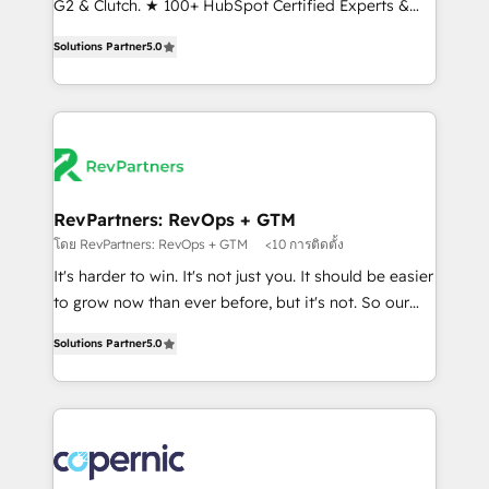
G2 & Clutch. ★ 100+ HubSpot Certified Experts &
and service to drive sustainable growth With 6 key
Trainers across the team ★ 1,500+ implementations
HubSpot accreditations and experience across
Solutions Partner
5.0
across five continents ★ AI-First, RevOps-led,
hundreds of organizations in dozens of industries,
Onboarding obsessed ★ Company of the Year
there’s a good chance one of our globally integrated
2024/25 INSIDEA helps growing companies turn
teams has worked with clients just like you Let’s
HubSpot into a revenue engine. We onboard your
explore whether S2 is the partner you’ve been
team, migrate your data, and build AI-powered
looking for...and get your next big initiative moving!
workflows that drive adoption from week one, in
your time zone. What we do ➤ Onboarding: Live in
RevPartners: RevOps + GTM
weeks, with workflows built around your business,
โดย RevPartners: RevOps + GTM
<10 การติดตั้ง
not a template. ➤ Migration: Move from any legacy
It's harder to win. It's not just you. It should be easier
CRM. Zero downtime, full data integrity. ➤
to grow now than ever before, but it's not. So our
Implementation: Configure HubSpot to run your
focus is serving you, the person responsible for the
revenue process. Sales, marketing, and service wired
Solutions Partner
5.0
revenue number. We do that by bridging the gap
together. ➤ AI and Integrations: Layer Breeze AI,
where agencies fail: combining GTM strategy with
custom agents, and APIs to remove manual work. ➤
technical execution to solve the right problem at the
Ongoing Management: Monthly tune-ups, feature
right time, with the right solution. We don’t just
rollouts, adoption coaching. Buying HubSpot,
implement your CRM. We engineer revenue
switching to it, or reviving a stale portal? We are
outcomes for the GTM owner on HubSpot. We Build