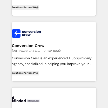
efficient processes, as well as building great
processes into a seamless, high-performing revenue
relationships. Your success is our success, and we’re
Solutions Partner
5.0
engine. We combine RevOps strategy with deep
all in this together! From startup to enterprise, we’ll
technical execution to help teams scale faster—with
make sure your HubSpot setup becomes a
cleaner data, smarter automation, and more
powerhouse of productivity, so you can focus on
predictable revenue. Specialties: · HubSpot
what matters most: growing your business and
Implementation & Migration · Native & Custom
wowing your customers. Let’s make HubSpot work
Integrations · Custom Development · CPQ & FSM ·
smarter for you!
Reporting & Analytics · GTM Architecture · Sales &
Conversion Crew
Marketing Enablement If you’re ready to elevate
โดย Conversion Crew
<10 การติดตั้ง
HubSpot from “just your CRM” to your growth
Conversion Crew is an experienced HubSpot-only
infrastructure—let’s talk.
agency, specialized in helping you improve your
online processes. This means we help you with: -
Solutions Partner
4.9
Implementing HubSpot (CRM, Marketing, Sales,
Service and Operations) - Developing fast, good-
looking websites in the HubSpot CMS - Building
(custom) integrations between HubSpot and other
systems you use You need a clear method to reach
your goals. Therefore, we take a critical look at your