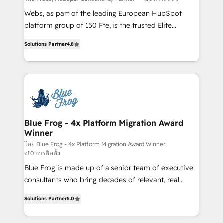
HubSpot pros 📊 Lead generation services using
Webs, as part of the leading European HubSpot
HubSpot Why us? - SIX HubSpot Accreditations -
platform group of 150 Fte, is the trusted Elite
awarded by HubSpot after a rigorous process for
HubSpot CRM Partner offering you a roadmap on
CRM, Solutions Architecture, Onboarding , Data
Solutions Partner
4.8
maximizing EBITDA and achieving Commercial
Migration, Custom Integration & Platform
Excellence. With our targeted processes, we
Enablement -Onboarded over 500 businesses to
strengthen your digital transformation and minimize
HubSpot -Top 1% of partners worldwide -In-house
costs. As HubSpot's Advanced Accredited CRM
team of 25+ experts Contact us today to help you
Implementation partner, we provide expertise to
get more from your investment in HubSpot.
drive your business forward. Since 2015 we are fully
www.bbdboom.com
dedicated to HubSpot and with an experienced
Blue Frog - 4x Platform Migration Award
Winner
team (50+), we work with reputable companies in
B2B sectors such as manufacturing, SaaS and
โดย Blue Frog - 4x Platform Migration Award Winner
<10 การติดตั้ง
business services. We prepare a customized
Blue Frog is made up of a senior team of executive
business case that demonstrates the value and
consultants who bring decades of relevant, real
impact of your digital transformation, including a
world experience to our client engagements. "Blue
detailed financial rationale with a focus on ROI and
Solutions Partner
5.0
Frog is a top, trusted partner in HubSpot's
TCO. As a trusted extension of your team, we
ecosystem for a reason. Their team brings over a
believe in the power of partnership. Together, we