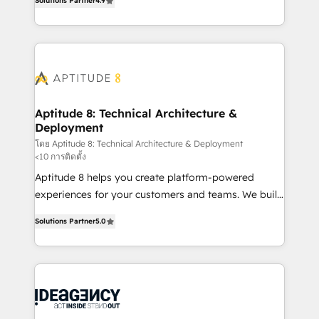
Solutions Partner
4.9
l'intégration CRM et le développement des revenus
question technique ou besoin de structuration de
auprès de vos comptes existants. En France et à
votre projet HubSpot, contactez notre équipe pour
l'international, nous travaillons avec des ETI
un échange dédié.
ambitieuses, des grands groupes voulant aller au-
delà d’une simple transformation digitale et des
startups florissantes. Nos 3 grandes expertises sont :
➤ L’intégration de CRM et de méthodologie RevOps
Aptitude 8: Technical Architecture &
Deployment
pour aligner les équipes marketing, commerciales et
support client (data migration, synchronisation API,
โดย Aptitude 8: Technical Architecture & Deployment
<10 การติดตั้ง
audit et maintenance) ➤ La création de sites internet
Aptitude 8 helps you create platform-powered
de conversion qui transforment les visiteurs en
experiences for your customers and teams. We build
opportunités d'affaires ➤ La mise en place de
multi-hub solutions and orchestrate operations
stratégies d'acquisition marketing (SEO, SEA,
Solutions Partner
5.0
across your entire tech stack. Aptitude 8 is trusted
inbound, automatisation marketing, ABM, IA,
by top brands such as Lenovo, Bluetooth,
emailing) Informations clés : - 10 ans d'expérience -
International Sports Sciences Association, SXSW,
100+ intégrations CRM HubSpot réussies - 40
Notion, Soundcloud, American Nurses Association,
experts conseil - 150 certifications HubSpot
Randstad, Uber Freight, and HubSpot itself. We have
cumulées
the largest technical consulting team of any HubSpot