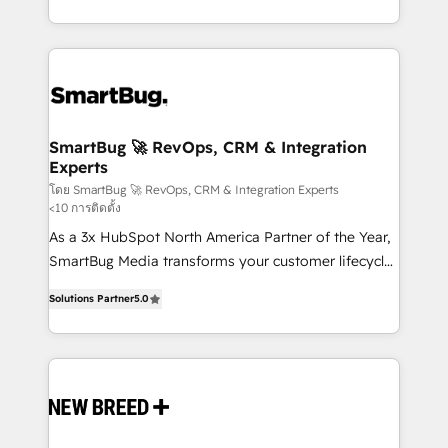
intelligence to conversational AI, we turn data into
and engineer a portal that drives predictable
action and automation into competitive advantage.
revenue velocity. 🚀 GTM Strategy & Alignment
✦ 150+ implementations ✦ 100+ certifications ✦ 7
Workshops & Sprints: Identify "Valleys of Death"
accreditations
stalling growth. Fix your ICP, Math, and Story to stop
"accelerating a mess." ⚙️ Elite Engineering & AI
Scalable Architecture: Zero-technical-debt setup
SmartBug 🚀 RevOps, CRM & Integration
Experts
across all Hubs, validated by our 7 HubSpot
Accreditations. AI-Powered RevOps: Breeze AI,
โดย SmartBug 🚀 RevOps, CRM & Integration Experts
<10 การติดตั้ง
custom AI agents, and high-integrity migrations for
As a 3x HubSpot North America Partner of the Year,
total reporting clarity. Security & Compliance: SOC 2
SmartBug Media transforms your customer lifecycle
Type I and HIPAA attested for enterprise-grade data
into a revenue engine. Our unified ecosystem
security. 🏆 Why Bluleadz? GTM OS Partner | 16+
Solutions Partner
5.0
includes specialized divisions Globalia (AI &
Years Experience | 1,000+ Five-Star Reviews
Software) and Point Success Media (Paid Media),
making this the official home for all three brands. 🔄
Implementation & Integration - Seamless migrations
and system integrations powered by Globalia’s
technical development team. - 19 HubSpot-certified