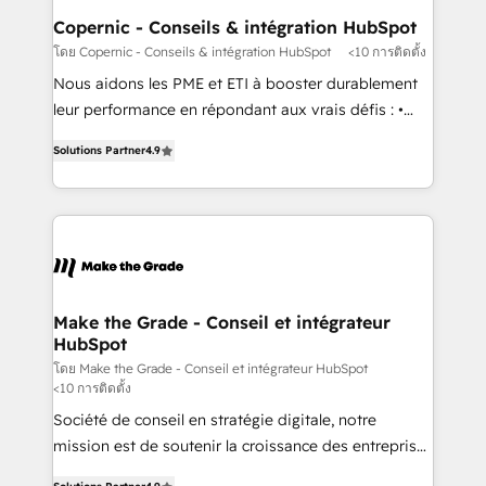
built for the work.
Different Because We're Built Different: - Secure:
Copernic - Conseils & intégration HubSpot
Soc2 compliant 🛡️ - Onboarding: Implementations
โดย Copernic - Conseils & intégration HubSpot
<10 การติดตั้ง
starting from $1,5k - Clay: Elite Studio Solutions
Nous aidons les PME et ETI à booster durablement
Partner 🤝 - Global: 75+ RPers across five continents
leur performance en répondant aux vrais défis : •
🌐 - Scale: Largest organically grown & fastest tiering
Intégration de HubSpot avec d’autres outils (ERP,
Elite HubSpot Partner 🪴 - CRM: More Sales Hub
Solutions Partner
4.9
téléphonie, etc.) • Alignement des équipes grâce à un
implementations than any other Partner 💻 -
outil et des données partagées • Amélioration de la
Salesforce: We convert SFDC addicts to HubSpot
collecte et de l’analyse des données pour des
evangelists 🧡 Don't pick a marketing or technical
décisions éclairées • Optimisation de l’efficacité et
agency for a GTM engineer’s job. The choice is
de la productivité des équipes Notre équipe de 30
yours. Start winning.
consultants certifiés HubSpot aborde chaque projet
avec un engagement total, alignant processus
Make the Grade - Conseil et intégrateur
HubSpot
métiers et technologie, et guidant vos équipes à
travers le changement, tout en centrant vos objectifs
โดย Make the Grade - Conseil et intégrateur HubSpot
<10 การติดตั้ง
d’entreprise. Grâce à une méthodologie éprouvée
Société de conseil en stratégie digitale, notre
auprès de plus de 400 clients, nous comprenons
mission est de soutenir la croissance des entreprises
rapidement vos enjeux et intégrons parfaitement
B2B à travers l’acquisition de nouveaux clients,
HubSpot dans votre organisation. Pour toute