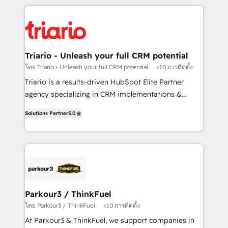
decade of experience to the table, along with deep
embark on a transformational journey that sets your
knowledge of the HubSpot platform and strategies
business up for long-term success. Unlock your
for driving growth. They are committed to helping
business. If not now, when?
our customers grow and finding solutions that fit
their unique business needs. We are thrilled to have
Triario - Unleash your full CRM potential
Blue Frog in the HubSpot ecosystem leading the
โดย Triario - Unleash your full CRM potential
<10 การติดตั้ง
way for customers!" - Yamini Rangan, CEO of
Triario is a results-driven HubSpot Elite Partner
HubSpot “Our experience with the team at Blue Frog
agency specializing in CRM implementations &
has been nothing short of extraordinary. Their years
migrations, Revenue Operations, Custom
of experience and quality of skilled staff has earned
Solutions Partner
5.0
Integrations, Custom AI agents and AI-ready Website
them a trusted reputation within the HubSpot
Design With over 15 years of experience, we help
ecosystem as a reliable partner capable of delivering
companies bridge the gap between marketing, sales,
remarkable experiences for our most sophisticated
and customer success through smart automation,
clients.” - Brian Garvey, VP, Solutions Partner
data hygiene, and tailored HubSpot solutions. Our
Program, HubSpot.
clients choose us because we blend the expertise of
a global consultancy with the care and agility of a
Parkour3 / ThinkFuel
boutique firm. At Triario, we’re big enough to deliver
โดย Parkour3 / ThinkFuel
<10 การติดตั้ง
but small enough to listen. Our Services: HubSpot
At Parkour3 & ThinkFuel, we support companies in