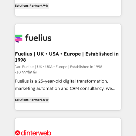
HubSpot experts ready to help you. We can
'𝗖𝗼𝗻𝘁𝗮𝗰𝘁 𝗯𝘂𝘀𝗶𝗻𝗲𝘀𝘀' button to get in touch (𝘸𝘦'𝘳𝘦
Solutions Partner
4.9
implement the platform into complex business
𝘴𝘶𝘱𝘦𝘳 𝘳𝘦𝘴𝘱𝘰𝘯𝘴𝘪𝘷𝘦)
environments, optimise what you've got and make
sure you can actually use it, build your website in
HubSpot or create an inbound marketing strategy
for you and execute it on HubSpot. We are on the
G-Cloud 14 CCS (Crown Commercial Service)
framework, meaning we've been accredited by
Fuelius | UK • USA • Europe | Established in
1998
HubSpot and vetted by the CCS, which means we
can support public sector companies as well the
โดย Fuelius | UK • USA • Europe | Established in 1998
<10 การติดตั้ง
other ones listed in our profile. Our services: -
Fuelius is a 25-year-old digital transformation,
HubSpot implementation - HubSpot CMS website
marketing automation and CRM consultancy. We
build We can do lots of things. But everything we do
enable mid-market and enterprise clients to
is there for you to: - Grow revenue, and run your
Solutions Partner
5.0
maximise their return from digital and fuel their
business more efficiently - Build stronger
growth. We modernise platforms, streamline
relationships with customers - Make better
operations that are causing inefficiencies, improve
decisions with data - Find a new voice and reach
customer experiences, integrate systems, and
more people - Get the most out of your HubSpot
supercharge revenue operations Key services: • CRM
investment