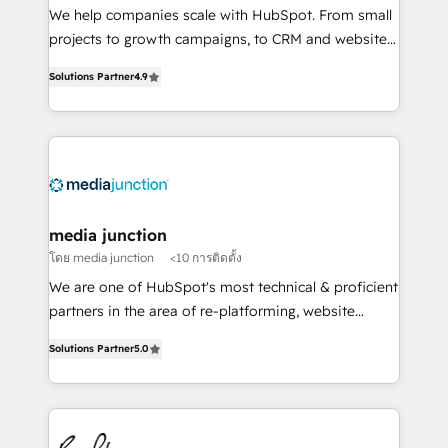
HubSpot Rising Star Why us? Harnessing the full
We help companies scale with HubSpot. From small
potential of the powerful HubSpot CRM. ✔️A team of
projects to growth campaigns, to CRM and websites.
HubSpot experts backed by over 10+ years of
Hire an agency that's experienced in every inch of
HubSpot experience ✔️Flexible pricing models —
Solutions Partner
4.9
HubSpot and willing to work hand-in-hand with your
Hourly-fee (assigned one Dedicated HubSpot
team to simplify the complex and build a better
Admin); Monthly-fee (HubSpot Admin + Project
experience for your team and customers.
Manager); and Fixed Project Cost (as per
requirement). ✔️Helped over 25,000+ customers so
far with our HubSpot solutions. ✔️Bespoke apps &
on-demand bundle services. Connect with us today!
media junction
โดย media junction
<10 การติดตั้ง
We are one of HubSpot's most technical & proficient
partners in the area of re-platforming, website
design & development. We specialize in multi-hub
Solutions Partner
5.0
implementations for mid-market & enterprise
companies. We are woman-owned, powered by
coffee, and we ❤️ dogs. We produce award-winning
work for our clients. 🏆2023 Technical Expertise