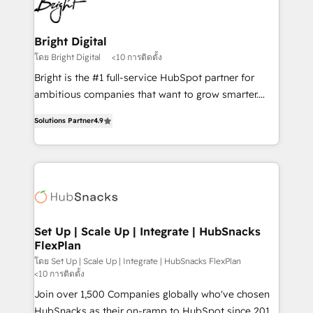
Impact Award 🏆2022 Technical Expertise Impact
Award 🏆2022 Platform Migration Excellence Impact
Award 🏆2020 Elite Solutions Partner 🏆2019
Bright Digital
Integrations HubSpot Impact Award 🏆2019
โดย Bright Digital
<10 การติดตั้ง
Marketing Enablement HubSpot Impact Award 🏆
Bright is the #1 full-service HubSpot partner for
2018 Website Design HubSpot Impact Award 🏆2017
ambitious companies that want to grow smarter.
Website Design HubSpot Impact Award 🏆2016
From HubSpot onboarding, to training, from
Growth-Driven Design Agency of the Year 🏆2016
Solutions Partner
4.9
developing a new website to lead generation and
Sales Enablement HubSpot Impact Award 🏆2015
digital marketing; we do it all (and with great
Growth-Driven Design Agency of the Year 🏆2015
results)! In short, our services include: - HubSpot
Became the 5th Agency to reach Diamond 🏆2014
consultancy: onboarding, training, data migration -
HubSpot COS Performance Award 🏆2014 HubSpot
HubSpot development: websites, custom modules,
COS Design Award 🏆2013 HubSpot Marketplace
integrations - Marketing & sales solutions: digital
Provider of the Year 🏆2011 Became a HubSpot
marketing, advertising, campaigns, content and
Set Up | Scale Up | Integrate | HubSnacks
Partner 📆Founded in 1997
FlexPlan
design We connect people, data and technology to
improve customer experiences. With our bright
โดย Set Up | Scale Up | Integrate | HubSnacks FlexPlan
<10 การติดตั้ง
people, exciting ideas and can-do mentality, we
Join over 1,500 Companies globally who've chosen
ensure revenue growth on a daily basis. So tell us
HubSnacks as their on-ramp to HubSpot since 2014
your challenge; our passionate and growth driven