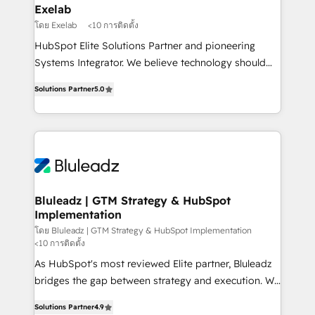
business perspective. Many of our consultants have
Exelab
scaled businesses themselves, giving us a practical
โดย Exelab
<10 การติดตั้ง
understanding of what owners and operators need
HubSpot Elite Solutions Partner and pioneering
as their systems, data, and processes evolve. Since
Systems Integrator. We believe technology should
2014, we’ve supported 1,400+ clients across a wide
serve business strategy, not the other way around.
range of industries, including healthcare, software,
Solutions Partner
5.0
Every engagement begins with clear objectives,
B2B services, manufacturing, financial services and
customer journey mapping, and measurable KPIs.
more. Whether clients are new to HubSpot or
Only then we architect solutions. The question is
expanding into more advanced use cases, we focus
never which features to activate, but which
on delivering clean, scalable, AI-ready systems that
outcomes to deliver. -SYSTEM INTEGRATION-
create long-term value and a consistently strong
Connectors, workflows, and data architectures that
client experience.
make HubSpot the operational hub, integrated with
Bluleadz | GTM Strategy & HubSpot
Implementation
SAP, Microsoft Dynamics, custom ERPs, and any
enterprise platform. Proprietary apps extend
โดย Bluleadz | GTM Strategy & HubSpot Implementation
<10 การติดตั้ง
HubSpot beyond standard configurations. -AI-
As HubSpot's most reviewed Elite partner, Bluleadz
FIRST- AI across customer-facing operations to
bridges the gap between strategy and execution. We
accelerate decisions, streamline processes, and
don't just "set up tools" — we install the GTM
unlock efficiency at scale. From predictive
Solutions Partner
4.9
Operating System (GTM OS) to align your leadership