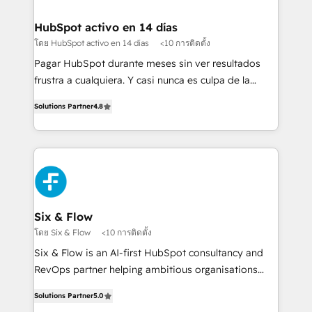
Implementation • Systems Integration • Digital
Transformation / Web Development • RevOps &
HubSpot activo en 14 días
Sales Consulting • Marketing Automation What
โดย HubSpot activo en 14 días
<10 การติดตั้ง
makes us different? 🚀 Top 0.5% of global HubSpot
Pagar HubSpot durante meses sin ver resultados
agencies ⚙️ The strongest technical ability and
frustra a cualquiera. Y casi nunca es culpa de la
integration capabilities 💼 Consultative, long-term
herramienta: es del enfoque con el que se
partners who will embed ourselves into your
Solutions Partner
4.8
implementó. Trabajamos con un catálogo de +80
business, processes and systems 🏢 We specialise in
casos de uso: cada uno resuelve un problema
working with mid-market and enterprise
concreto de tu operación en HubSpot. La entrega
organisations, global organisations and those with
toma de 1 a 3 semanas por caso, abordamos varios
complex use cases 🏆 CRM Implementation,
en paralelo cuando tiene sentido, y siempre
Platform Enablement, Custom Integration and
confirmamos resultados antes de seguir avanzando.
Onboarding Accredited 🔐 ISO27001 & ISO9001
Empiezas a ver resultados antes de que termine el
Six & Flow
Certified
mes. 🏆 HubSpot Partner of the Year 2022, máximo
โดย Six & Flow
<10 การติดตั้ง
reconocimiento del ecosistema. Elite Solutions
Six & Flow is an AI-first HubSpot consultancy and
Partner, el nivel más alto. +700 clientes
RevOps partner helping ambitious organisations
implementados en LATAM, Marcas como Hyatt,
grow with clarity, confidence, and intelligence.
Hospital ABC, Hogares Unión, Yves Rocher,
Solutions Partner
5.0
Operating across the UK, Netherlands, Ireland, and