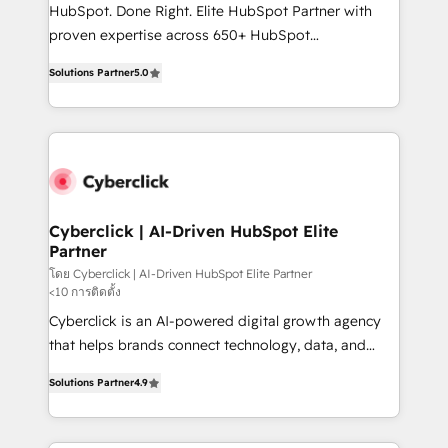
HubSpot CRM drives measurable results. Our
HubSpot. Done Right. Elite HubSpot Partner with
RevOps services align your sales, marketing, and
proven expertise across 650+ HubSpot
customer success teams for peak performance. We
implementations. With 12+ years of HubSpot
optimize the revenue lifecycle—lead generation to
Solutions Partner
5.0
experience, we help you use the HubSpot platform
retention—by refining processes and eliminating
to its fullest capacity, improve your current HubSpot
inefficiencies. Using HubSpot tools and data-driven
website, or build your new one.
strategies, we create scalable solutions that
maximize profitability and adapt to your goals.
Cyberclick | AI-Driven HubSpot Elite
Partner
โดย Cyberclick | AI-Driven HubSpot Elite Partner
<10 การติดตั้ง
Cyberclick is an AI-powered digital growth agency
that helps brands connect technology, data, and
creativity to achieve measurable results. Founded in
Solutions Partner
4.9
Barcelona and operating across Spain, LATAM, and
the UK, we support global companies in building
smarter marketing, sales, and customer success