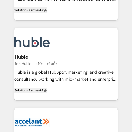
Simple pay-as-you-go plans that accelerate value...
team of 100+ experts is ready for you! Driving digital
Solutions Partner
4.9
1️⃣ Set Up | Onboarding New or Check-fixing existing
growth | www.brightdigital.com
HubSpot portals 2️⃣ Scale Up | 100% HubSpot Task
Execution... Global 24/7 ... All Experts 3️⃣ Integrate |
your entire Tech Stack with Custom Integrations
Slash months from your API Integration project... ⬅️
Click "Contact Business" ⬅️ to access 150+ Kickstart
Integration templates that put HubSpot in the center
Huble
of your tech stack, syncing... 🛍️ Shopify or
โดย Huble
<10 การติดตั้ง
WooCommerce 💲 Stripe or Paypal 💰 Sage or
Huble is a global HubSpot, marketing, and creative
Netsuite 🤖 Google or Microsoft ✍️ DocuSign or
consultancy working with mid-market and enterprise
PandaDoc 🌐 Avalara or Quaderno HubSnacks holds
businesses. We go beyond implementation, shaping
the rare Advanced "Custom Integrations"
Solutions Partner
4.9
the strategy, processes, and teams that turn
Accreditation, securely sync data across... 🔄 any
HubSpot into a genuine growth engine. Named
apps, in any direction. Stuck on your old CRM..?
HubSpot's Global Partner of the Year in 2024,
Migrate | seamlessly off your old CRM onto a clean
consistently ranked among their top 5 partners
new HubSpot portal with Advanced Website and
worldwide, and with over 15 years in the ecosystem,
CRM Migrations using our in-house "HubScrub" Tool.
Huble has built a track record that speaks for itself.