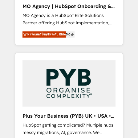
cleanup, and implementation. - Pre-built and
MO Agency | HubSpot Onboarding &
custom integrations across your full tech
Implementation
MO Agency is a HubSpot Elite Solutions
stack. - Custom object setup, CMS builds, and
Partner offering HubSpot implementation,
full-funnel automation. - Dashboards,
marketing automation, CRM and RevOps
lifecycle campaigns, and lead nurturing
พาร์ทเนอร์โซลูชันระดับ Elite
5.0
consulting, B2B SEO, paid media, content
sequences. - Cross-hub setup across
marketing, AEO and GEO (AI search
Marketing, Sales, Operations, and Service
optimisation), and HubSpot Content Hub
Hubs. - Ongoing optimization, managed
and WordPress development. We work with
support, and scalable retainers. Let’s make
enterprise and growth-led companies across
HubSpot your most powerful growth engine.
technology, professional services, financial
Built to convert, scale, and drive results.
services and industrial sectors. Offices in
Johannesburg, Cape Town, Dubai & London.
500+ HubSpot CRM implementations
delivered. AI visibility coverage across
ChatGPT, Claude, Perplexity, Gemini and
Plus Your Business (PYB) UK • USA •
Google AI Overviews. HubSpot Impact Award
Europe
HubSpot getting complicated? Multiple hubs,
- Customer First HubSpot Impact Award -
messy migrations, AI, governance. We
Integrations Innovation HubSpot Impact