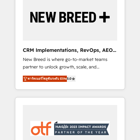
Implementation & Integration - Seamless
migrations and system integrations powered
by Globalia’s technical development team. -
19 HubSpot-certified trainers to drive
platform adoption. 📈 Revenue Generation -
Full-funnel marketing and high-performance
advertising via Point Success Media. - Expert
CRM Implementations, RevOps, AEO
deployment of Breeze AI and custom agents
+ Web, Demand Gen
New Breed is where go-to-market teams
to automate growth. 🏆 Elite Excellence - 8
partner to unlock growth, scale, and
platform accreditations and deep HIPAA-
transformation. We help companies activate
compliance expertise. - A team of 250+
พาร์ทเนอร์โซลูชันระดับ Elite
5.0
HubSpot’s AI-powered customer platform
experts dedicated to your resilient growth.
and operationalize HubSpot’s Loop
Marketing framework through expert-led
services, smart agents, and purpose-built
apps, tailored to your business. Together, we
unlock results, fast. ⚙️CRM & RevOps: Align all
Hubs to your buyer journey for clean data,
scalability, & reporting. 🎯Demand Gen &