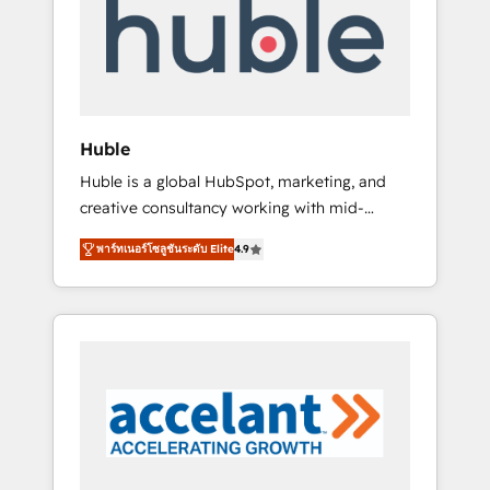
Custom Integrations Slash months from your
API Integration project... ⬅️ Click "Contact
Business" ⬅️ to access 150+ Kickstart
Integration templates that put HubSpot in
the center of your tech stack, syncing... 🛍️
Shopify or WooCommerce 💲 Stripe or
Huble
Paypal 💰 Sage or Netsuite 🤖 Google or
Huble is a global HubSpot, marketing, and
Microsoft ✍️ DocuSign or PandaDoc 🌐
creative consultancy working with mid-
Avalara or Quaderno HubSnacks holds the
market and enterprise businesses. We go
rare Advanced "Custom Integrations"
พาร์ทเนอร์โซลูชันระดับ Elite
4.9
beyond implementation, shaping the
Accreditation, securely sync data across... 🔄
strategy, processes, and teams that turn
any apps, in any direction. Stuck on your old
HubSpot into a genuine growth engine.
CRM..? Migrate | seamlessly off your old CRM
Named HubSpot's Global Partner of the Year
onto a clean new HubSpot portal with
in 2024, consistently ranked among their top
Advanced Website and CRM Migrations using
5 partners worldwide, and with over 15 years
our in-house "HubScrub" Tool.
in the ecosystem, Huble has built a track
record that speaks for itself. One company,
one operating model, delivering across