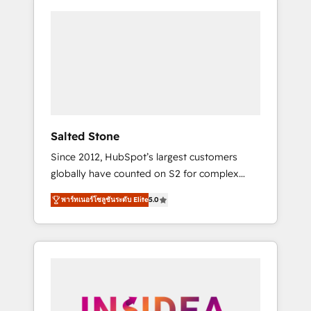
Salted Stone
Since 2012, HubSpot’s largest customers
globally have counted on S2 for complex
migrations, change management, systems
พาร์ทเนอร์โซลูชันระดับ Elite
5.0
integration, and creative solutions that
deliver measurable impact and transform
brand experiences As one of the few full-
service creative agencies in the HubSpot
ecosystem, we blend strategy, technology, &
award-winning design to build scalable,
globally regionalized HubSpot websites,