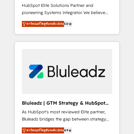
HubSpot Elite Solutions Partner and
processes evolve. Since 2014, we’ve
pioneering Systems Integrator. We believe
supported 1,400+ clients across a wide range
technology should serve business strategy,
of industries, including healthcare, software,
พาร์ทเนอร์โซลูชันระดับ Elite
5.0
not the other way around. Every engagement
B2B services, manufacturing, financial
begins with clear objectives, customer
services and more. Whether clients are new
journey mapping, and measurable KPIs. Only
to HubSpot or expanding into more
then we architect solutions. The question is
advanced use cases, we focus on delivering
never which features to activate, but which
clean, scalable, AI-ready systems that create
outcomes to deliver. -SYSTEM INTEGRATION-
long-term value and a consistently strong
Connectors, workflows, and data
client experience.
architectures that make HubSpot the
operational hub, integrated with SAP,
Microsoft Dynamics, custom ERPs, and any
enterprise platform. Proprietary apps extend
Bluleadz | GTM Strategy & HubSpot
HubSpot beyond standard configurations. -
Implementation
As HubSpot's most reviewed Elite partner,
AI-FIRST- AI across customer-facing
Bluleadz bridges the gap between strategy
operations to accelerate decisions,
and execution. We don't just "set up tools" —
streamline processes, and unlock efficiency
พาร์ทเนอร์โซลูชันระดับ Elite
4.9
we install the GTM Operating System (GTM