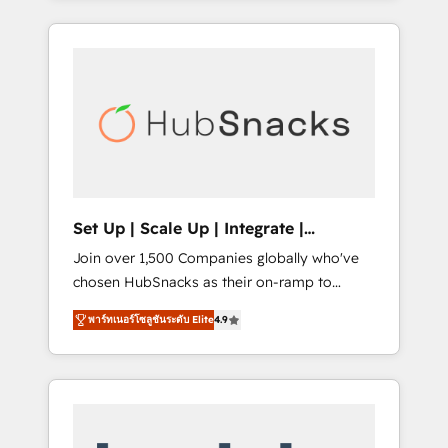
Agency of the Year 🏆2015 Became the 5th
it all (and with great results)! In short, our
Agency to reach Diamond 🏆2014 HubSpot
services include: - HubSpot consultancy:
COS Performance Award 🏆2014 HubSpot
onboarding, training, data migration -
COS Design Award 🏆2013 HubSpot
HubSpot development: websites, custom
Marketplace Provider of the Year 🏆2011
modules, integrations - Marketing & sales
Became a HubSpot Partner 📆Founded in
solutions: digital marketing, advertising,
1997
campaigns, content and design We connect
people, data and technology to improve
customer experiences. With our bright
Set Up | Scale Up | Integrate |
people, exciting ideas and can-do mentality,
HubSnacks FlexPlan
Join over 1,500 Companies globally who've
we ensure revenue growth on a daily basis.
chosen HubSnacks as their on-ramp to
So tell us your challenge; our passionate and
HubSpot since 2014 Simple pay-as-you-go
growth driven team of 100+ experts is ready
พาร์ทเนอร์โซลูชันระดับ Elite
4.9
plans that accelerate value... 1️⃣ Set Up |
for you! Driving digital growth |
Onboarding New or Check-fixing existing
www.brightdigital.com
HubSpot portals 2️⃣ Scale Up | 100% HubSpot
Task Execution... Global 24/7 ... All Experts 3️⃣
Integrate | your entire Tech Stack with