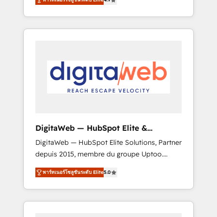
industries. With 150+ HubSpot-certified
experts, we deliver scalable solutions to
complex GTM and RevOps challenges. Our
Expertise 🔹 Onboarding & Implementation:
Accredited HubSpot Partner, ensuring
smooth setup tailored to your GTM motion.
🔹 Migrations: Move from other CRMs to
HubSpot without data loss or downtime. 🔹
RevOps Strategy: Align teams, processes, and
data to drive revenue efficiency. 🔹
Integrations: Connect HubSpot with your tech
DigitaWeb — HubSpot Elite &
stack for better adoption. 🔹 Custom
Intégrations ERP
DigitaWeb — HubSpot Elite Solutions, Partner
Solutions: Build tailored apps, workflows, and
depuis 2015, membre du groupe Uptoo.
configurations. We are SOC 2 Type II and ISO
Nous aidons les ETI et PME B2B à unifier
27001 certified, reinforcing our commitment
พาร์ทเนอร์โซลูชันระดับ Elite
5.0
Marketing, Ventes et Service sur HubSpot
to data security and compliance. At
grâce à la Revenue Architecture : alignement
OneMetric, we help revenue teams focus on
des équipes, pipeline prévisible, croissance
the OneMetric that matters most: revenue.
mesurable. 🔌 Intégrations complexes : ERP