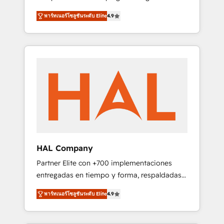
strategies by leveraging technologies and
design Let’s turn your CRM into your growth
พาร์ทเนอร์โซลูชันระดับ Elite
4.9
automating their marketing and sales
engine!
processes to generate growth. Our offer
spans from Strategy to Operations. We
specialize in CRM onboarding and
implementation, web design, sales &
marketing automation, and digital marketing.
With extensive experience working with tech
companies and manufacturers since 2002,
we are committed to empowering our clients
and developing their autonomy. Get to grips
with HubSpot through guided
HAL Company
implementation and seamless integration of
Partner Elite con +700 implementaciones
the CRM platform into your digital
entregadas en tiempo y forma, respaldadas
ecosystem. Would you like support in
por 6 acreditaciones de HubSpot y un
deploying your inbound marketing strategy?
พาร์ทเนอร์โซลูชันระดับ Elite
4.9
equipo de 6 Certified Trainers avalados por
We'll provide support tailored to your needs
HubSpot Academy. Acompañamos a las
and sales objectives. With 125+ certifications,
empresas en cada etapa de su crecimiento