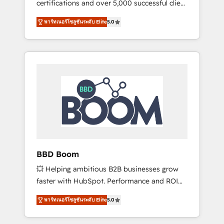
certifications and over 5,000 successful client
confidence and achieve a unified, data-
engagements, Vonazon turns marketing
driven approach to customer engagement.
พาร์ทเนอร์โซลูชันระดับ Elite
5.0
complexity into measurable, scalable growth.
From onboarding to enterprise-grade
campaigns, our in-house team builds scalable
strategies that drive long-term revenue. ⚙️
HubSpot Integration & Optimization •
Seamless CRM, CMS, and automation setup •
Complex platform migrations and data
cleanups • Custom APIs and third-party
integrations 📈 End-to-End Revenue
Acceleration • Lifecycle marketing and
pipeline growth programs • Sales enablement
BBD Boom
tools and CRM optimization • Retention
💥 Helping ambitious B2B businesses grow
strategies with customer journey mapping 🏅
faster with HubSpot. Performance and ROI
Elite-Level HubSpot Execution • 750+
focused. 💥 BBD Boom is the HubSpot
onboardings and 2,000+ implementations •
พาร์ทเนอร์โซลูชันระดับ Elite
5.0
partner that can help you to HubSpot Better.
Deep expertise across marketing, sales, and
We work with your teams to solve all your
service hubs • Built-in flexibility for startups