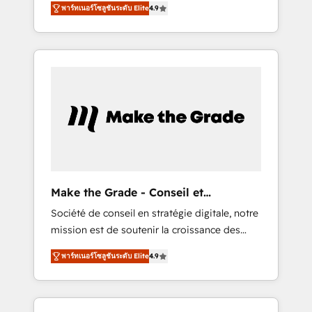
🪴 - Sales Hub: More implementations than
พาร์ทเนอร์โซลูชันระดับ Elite
4.9
avec d’autres outils (ERP, téléphonie, etc.) •
any other Partner 💻 - Migrations: We convert
Alignement des équipes grâce à un outil et
Salesforce addicts to HubSpot evangelists 🧡
des données partagées • Amélioration de la
Don't hire a marketing agency for an Ops
collecte et de l’analyse des données pour des
problem. Don't hire a technical agency for a
décisions éclairées • Optimisation de
growth problem. Hire a partner built to solve
l’efficacité et de la productivité des équipes
both.
Notre équipe de 30 consultants certifiés
HubSpot aborde chaque projet avec un
engagement total, alignant processus métiers
et technologie, et guidant vos équipes à
travers le changement, tout en centrant vos
Make the Grade - Conseil et
objectifs d’entreprise. Grâce à une
intégrateur HubSpot
Société de conseil en stratégie digitale, notre
méthodologie éprouvée auprès de plus de
mission est de soutenir la croissance des
400 clients, nous comprenons rapidement
entreprises B2B à travers l’acquisition de
vos enjeux et intégrons parfaitement
พาร์ทเนอร์โซลูชันระดับ Elite
4.9
nouveaux clients, l'intégration CRM et le
HubSpot dans votre organisation. Pour toute
développement des revenus auprès de vos
question technique ou besoin de
comptes existants. En France et à
structuration de votre projet HubSpot,