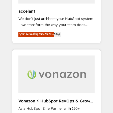
offices and consulting teams in the UK, USA,
Canada, Germany, France, Belgium,
accelant
Singapore, and South Africa. Certified
We don’t just architect your HubSpot system
compliant with ISO/IEC 27001:2022 and ISO
—we transform the way your team does
9001:2015 across all seven international
business. As an Elite HubSpot Solutions
offices and 175+ employees.
พาร์ทเนอร์โซลูชันระดับ Elite
5.0
Partner, we specialize in creating tailored,
end-to-end CRM solutions that accelerate
growth, improve operational efficiency, and
ensure faster time to value on HubSpot.
What sets us apart? Our people-centric
approach. From day one, our team takes the
time to deeply understand your unique
needs, crafting custom strategies that deliver
impactful results. Our mission is to empower
you to unlock HubSpot’s full potential—faster.
Through expert training, unmatched
Vonazon ⚡ HubSpot RevOps & Growth
responsiveness, and ongoing support, we
Strategy Experts
As a HubSpot Elite Partner with 150+
equip your team to adopt new systems with