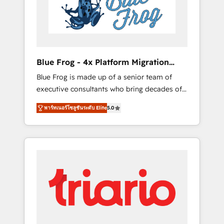
expertise to drive your business forward.
Since 2015 we are fully dedicated to
HubSpot and with an experienced team
(50+), we work with reputable companies in
B2B sectors such as manufacturing, SaaS and
Blue Frog - 4x Platform Migration
business services. We prepare a customized
Award Winner
Blue Frog is made up of a senior team of
business case that demonstrates the value
executive consultants who bring decades of
and impact of your digital transformation,
relevant, real world experience to our client
including a detailed financial rationale with a
พาร์ทเนอร์โซลูชันระดับ Elite
5.0
engagements. "Blue Frog is a top, trusted
focus on ROI and TCO. As a trusted extension
partner in HubSpot's ecosystem for a reason.
of your team, we believe in the power of
Their team brings over a decade of
partnership. Together, we embark on a
experience to the table, along with deep
transformational journey that sets your
knowledge of the HubSpot platform and
business up for long-term success. Unlock
strategies for driving growth. They are
your business. If not now, when?
committed to helping our customers grow
and finding solutions that fit their unique
business needs. We are thrilled to have Blue
Frog in the HubSpot ecosystem leading the