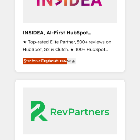
integrated marketing campaigns, & RevOps
frameworks that fuel long-term success We
connect the entire customer lifecycle through
seamless integrations, ensure long-term
INSIDEA, AI-First HubSpot
adoption with change-management
Onboarding & RevOps
★ Top-rated Elite Partner, 500+ reviews on
programs, and align marketing, sales, and
HubSpot, G2 & Clutch. ★ 100+ HubSpot
service to drive sustainable growth With 6
Certified Experts & Trainers across the team
key HubSpot accreditations and experience
พาร์ทเนอร์โซลูชันระดับ Elite
5.0
★ 1,500+ implementations across five
across hundreds of organizations in dozens
continents ★ AI-First, RevOps-led,
of industries, there’s a good chance one of
Onboarding obsessed ★ Company of the
our globally integrated teams has worked
Year 2024/25 INSIDEA helps growing
with clients just like you Let’s explore
companies turn HubSpot into a revenue
whether S2 is the partner you’ve been
engine. We onboard your team, migrate your
looking for...and get your next big initiative
data, and build AI-powered workflows that
moving!
drive adoption from week one, in your time
zone. What we do ➤ Onboarding: Live in
weeks, with workflows built around your
business, not a template. ➤ Migration: Move