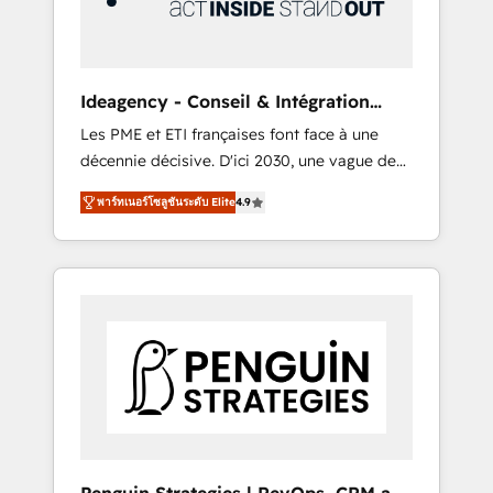
consulting team of any HubSpot partner and
expertise across operational strategy,
business-first process building, system
integration, custom development, and
Ideagency - Conseil & Intégration
extensibility. When you work with Aptitude 8,
HubSpot
Les PME et ETI françaises font face à une
you get a team – not an individual – with
décennie décisive. D'ici 2030, une vague de
embedded consulting, strategy,
consolidation va recomposer le marché.
development, and project management. We
พาร์ทเนอร์โซลูชันระดับ Elite
4.9
Seules survivront les entreprises qui auront
have 100% US-based, FTE team members.
réussi leur transformation. Le problème ?
We offer project-based and managed
58% des dirigeants savent que l'IA est vitale
services engagements that include new
pour leur survie. Mais 57% n'ont aucune
HubSpot implementations, migrations from
stratégie. Et 43% ne maîtrisent même pas
other platforms, systems integration,
leurs données. C'est le paradoxe français :
extensibility, custom development, and
conscience totale, action nulle. La solution
ongoing RevOps support.
s'appelle l'Entreprise Augmentée. Ce n'est pas
une entreprise qui utilise l'IA. C'est une
organisation qui a réussi la symbiose entre
l'expertise humaine et l'intelligence artificielle.