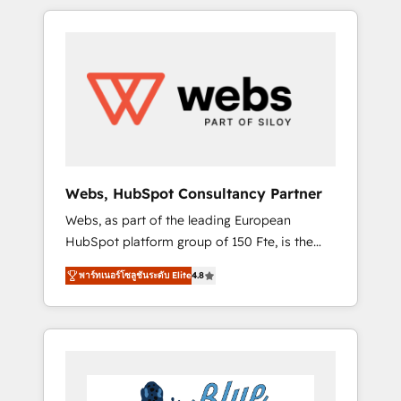
HubSpot challenges and improve user
to global brands
adoption, sales process and marketing
results. Services 📚 Onboarding your team to
HubSpot for the first time 🔧 Designing and
optimising your HubSpot set-up for better
results 🌐 Website design and build using
HubSpot 🔌 Integrating HubSpot with other
systems 🎓 Training your teams to be
HubSpot pros 📊 Lead generation services
Webs, HubSpot Consultancy Partner
using HubSpot Why us? - SIX HubSpot
Webs, as part of the leading European
Accreditations - awarded by HubSpot after a
HubSpot platform group of 150 Fte, is the
rigorous process for CRM, Solutions
trusted Elite HubSpot CRM Partner offering
Architecture, Onboarding , Data Migration,
พาร์ทเนอร์โซลูชันระดับ Elite
4.8
you a roadmap on maximizing EBITDA and
Custom Integration & Platform Enablement -
achieving Commercial Excellence. With our
Onboarded over 500 businesses to HubSpot
targeted processes, we strengthen your
-Top 1% of partners worldwide -In-house
digital transformation and minimize costs. As
team of 25+ experts Contact us today to help
HubSpot's Advanced Accredited CRM
you get more from your investment in
Implementation partner, we provide
HubSpot. www.bbdboom.com