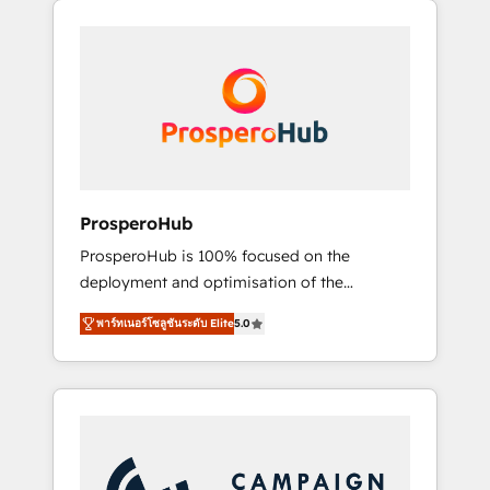
we are part of the most certified Canadian
integrando estrategia, tecnología y procesos
agencies, and we both hold Onboarding
comerciales para potenciar resultados reales.
Accreditations. Based in Canada (coast to
Nos caracterizamos por combinar excelencia
coast), our services are offered in both
técnica con una mirada estratégica a largo
English & French.
plazo.
ProsperoHub
ProsperoHub is 100% focused on the
deployment and optimisation of the
HubSpot CRM platform. Our highly
พาร์ทเนอร์โซลูชันระดับ Elite
5.0
experienced team of solutions experts will
ensure that you achieve maximum adoption
and ROI from your HubSpot investment. Use
our extensive HubSpot, sales, marketing,
service and integrations expertise to lead
your team on their HubSpot journey, design