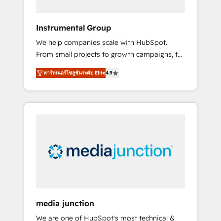
HubSpot Theme Challenge 2021 🌟
INBOUND’19 HubSpot Rising Star Why us?
Instrumental Group
Harnessing the full potential of the powerful
We help companies scale with HubSpot.
HubSpot CRM. ✔️A team of HubSpot experts
From small projects to growth campaigns, to
backed by over 10+ years of HubSpot
CRM and websites. Hire an agency that's
experience ✔️Flexible pricing models —
พาร์ทเนอร์โซลูชันระดับ Elite
4.9
experienced in every inch of HubSpot and
Hourly-fee (assigned one Dedicated
willing to work hand-in-hand with your team
HubSpot Admin); Monthly-fee (HubSpot
to simplify the complex and build a better
Admin + Project Manager); and Fixed Project
experience for your team and customers.
Cost (as per requirement). ✔️Helped over
25,000+ customers so far with our HubSpot
solutions. ✔️Bespoke apps & on-demand
bundle services. Connect with us today!
media junction
We are one of HubSpot's most technical &