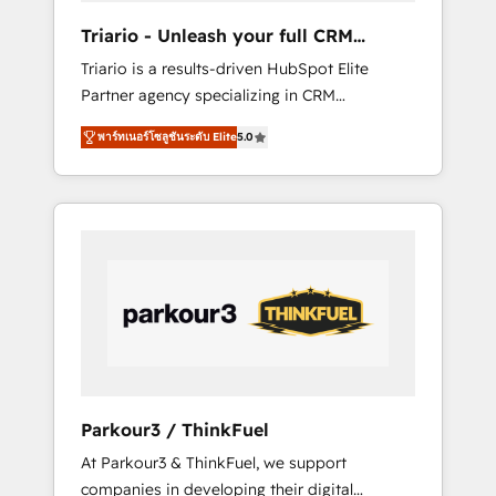
way for customers!" - Yamini Rangan, CEO of
Triario - Unleash your full CRM
HubSpot “Our experience with the team at
potential
Triario is a results-driven HubSpot Elite
Blue Frog has been nothing short of
Partner agency specializing in CRM
extraordinary. Their years of experience and
implementations & migrations, Revenue
quality of skilled staff has earned them a
พาร์ทเนอร์โซลูชันระดับ Elite
5.0
Operations, Custom Integrations, Custom AI
trusted reputation within the HubSpot
agents and AI-ready Website Design With
ecosystem as a reliable partner capable of
over 15 years of experience, we help
delivering remarkable experiences for our
companies bridge the gap between
most sophisticated clients.” - Brian Garvey,
marketing, sales, and customer success
VP, Solutions Partner Program, HubSpot.
through smart automation, data hygiene, and
tailored HubSpot solutions. Our clients
choose us because we blend the expertise of
a global consultancy with the care and agility
of a boutique firm. At Triario, we’re big
enough to deliver but small enough to listen.
Parkour3 / ThinkFuel
Our Services: HubSpot implementations &
At Parkour3 & ThinkFuel, we support
data migration Custom AI agents Revenue
companies in developing their digital
Operations API integrations AI-ready Website