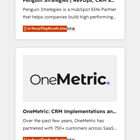
Penguin Strategies | RevOps, CRM and
Pas pour remplacer l'humain, mais pour
AI
Penguin Strategies is a HubSpot Elite Partner
l'augmenter. Chez Ideagency, nous
that helps companies build high performing
accompagnons cette transformation. D'abord
revenue operations across complex sales
les fondations : des données unifiées, des
พาร์ทเนอร์โซลูชันระดับ Elite
5.0
cycles, multi system environments and global
processus alignés. Ensuite l'augmentation :
SaaS or manufacturing teams. Trusted by
l'IA là où elle crée de la valeur. Et surtout :
leading enterprises and fast growing scale
l'humain qui reste au centre. Parce que la
ups including Sony, Rapyd, Fiverr, XM Cyber,
vraie performance vient de l'intérieur. Act
Bridgepointe Technologies, EMA Design
Inside. Stand Out.
Automation and Uptive. 📊 RevOps & data
architecture 🔗 CRM migrations & End to end
integrations 🤖 AI workflows & enrichment 📘
Team enablement & company-wide adoption
We create HubSpot environments that teams
use with confidence and that leadership can
OneMetric: CRM Implementations and
rely on for scalable revenue insights.
GTM engineering
Over the past few years, OneMetric has
partnered with 750+ customers across SaaS,
fintech, healthcare, real estate, and other
พาร์ทเนอร์โซลูชันระดับ Elite
4.9