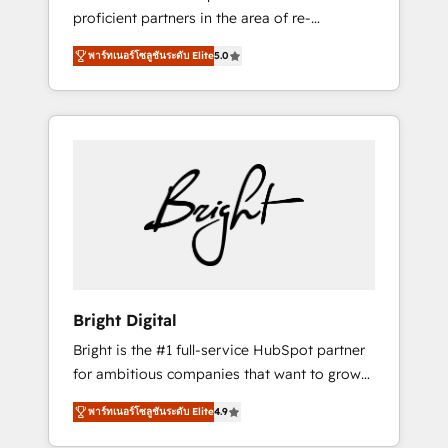
proficient partners in the area of re-
platforming, website design & development.
พาร์ทเนอร์โซลูชันระดับ Elite
5.0
We specialize in multi-hub implementations
for mid-market & enterprise companies. We
are woman-owned, powered by coffee, and
we ❤️ dogs. We produce award-winning work
for our clients. 🏆2023 Technical Expertise
Impact Award 🏆2022 Technical Expertise
Impact Award 🏆2022 Platform Migration
Excellence Impact Award 🏆2020 Elite
Solutions Partner 🏆2019 Integrations
HubSpot Impact Award 🏆2019 Marketing
Enablement HubSpot Impact Award 🏆2018
Bright Digital
Website Design HubSpot Impact Award 🏆
Bright is the #1 full-service HubSpot partner
2017 Website Design HubSpot Impact Award
for ambitious companies that want to grow
🏆2016 Growth-Driven Design Agency of the
smarter. From HubSpot onboarding, to
Year 🏆2016 Sales Enablement HubSpot
พาร์ทเนอร์โซลูชันระดับ Elite
4.9
training, from developing a new website to
Impact Award 🏆2015 Growth-Driven Design
lead generation and digital marketing; we do