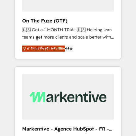
ABM: Drive pipeline with inbound, ABM, AEO,
SEO, & paid media. 👩‍💻Web Design: Build
high-performing websites with UX,
On The Fuze (OTF)
messaging, & conversion strategy that drive
🇺🇸 Get a 1 MONTH TRIAL 🇺🇸 Helping lean
results. 🤖AI Strategy: Activate Breeze Agents,
teams get more clients and scale better with
configure HubSpot AI, & maximize AEO with
our HubSpot Consulting & 'Done For You'
tailored AI services. 🧩Integrations: Extend
พาร์ทเนอร์โซลูชันระดับ Elite
4.9
Services. 🚀 Who We Work With 🚀 We help
HubSpot with custom integrations, hosting, &
lean, growing companies: - Win more
maintenance.
business - Reduce no-shows - Improve lead
& deal conversion rates - Scale with less
headcount ...by using HubSpot's full
capabilities. 🤓 What do you get? 🤓 Our
client's are too busy to learn the ins-and-outs
of HubSpot. We give you a Personal
Consultant + Tech Team to handle the heavy
lifting of mapping out AND building your
ideal system. + Get best practices and 'don't
Markentive - Agence HubSpot - FR -
know what you don't know'
EN