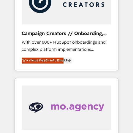
and implement your processes and skilfully
bring your revenue infrastructure to life. Our
collaborative approach keeps you in control
whilst we plan and support the route to your
revenue goals. We have successfully
Campaign Creators // Onboarding,
supported over 500 organisations with
CRM Migration
With over 600+ HubSpot onboardings and
HubSpot implementation, optimisation,
complex platform implementations
training, and adoption assurance. Our tried
delivered, CC is the go-to Elite Solutions
and tested Roadmap methodology will
พาร์ทเนอร์โซลูชันระดับ Elite
4.9
Partner for businesses ready to migrate,
ensure that you receive the best deployment
replatform, and scale smarter. We specialize
experience possible. Whether you are new to
in high-impact CRM and CMS migrations and
HubSpot or seeking to turn around a poor
onboarding from platforms like Salesforce,
install, our team have the change
NetSuite, Zoho, Pardot, Marketo, Microsoft
management expertise to deliver the
Dynamics, Wix, WordPress and legacy CRMs,
solutions you need.
turning fragmented systems into unified,
growth-ready HubSpot architectures that
accelerate revenue operations and
performance. - Multi-object CRM migration,