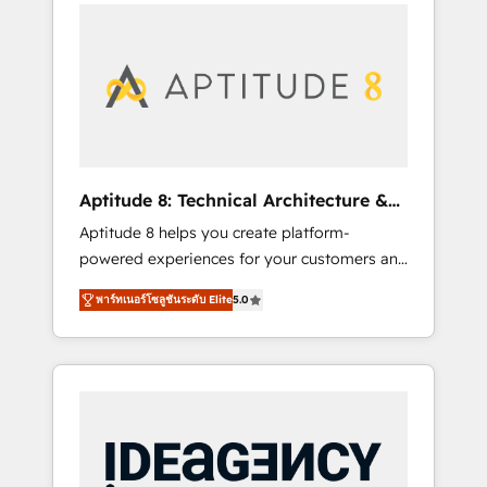
l'international, nous travaillons avec des ETI
contactez notre équipe pour un échange
ambitieuses, des grands groupes voulant
dédié.
aller au-delà d’une simple transformation
digitale et des startups florissantes. Nos 3
grandes expertises sont : ➤ L’intégration de
CRM et de méthodologie RevOps pour
aligner les équipes marketing, commerciales
et support client (data migration,
Aptitude 8: Technical Architecture &
synchronisation API, audit et maintenance) ➤
Deployment
Aptitude 8 helps you create platform-
La création de sites internet de conversion
powered experiences for your customers and
qui transforment les visiteurs en
teams. We build multi-hub solutions and
opportunités d'affaires ➤ La mise en place
พาร์ทเนอร์โซลูชันระดับ Elite
5.0
orchestrate operations across your entire
de stratégies d'acquisition marketing (SEO,
tech stack. Aptitude 8 is trusted by top
SEA, inbound, automatisation marketing,
brands such as Lenovo, Bluetooth,
ABM, IA, emailing) Informations clés : - 10 ans
International Sports Sciences Association,
d'expérience - 100+ intégrations CRM
SXSW, Notion, Soundcloud, American Nurses
HubSpot réussies - 40 experts conseil - 150
Association, Randstad, Uber Freight, and
certifications HubSpot cumulées
HubSpot itself. We have the largest technical