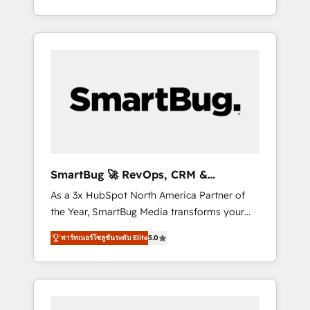
at scale. From predictive intelligence to
OS) to align your leadership and engineer a
conversational AI, we turn data into action
portal that drives predictable revenue
and automation into competitive advantage.
velocity. 🚀 GTM Strategy & Alignment
✦ 150+ implementations ✦ 100+
Workshops & Sprints: Identify "Valleys of
certifications ✦ 7 accreditations
Death" stalling growth. Fix your ICP, Math,
and Story to stop "accelerating a mess." ⚙️
Elite Engineering & AI Scalable Architecture:
Zero-technical-debt setup across all Hubs,
validated by our 7 HubSpot Accreditations.
AI-Powered RevOps: Breeze AI, custom AI
SmartBug 🚀 RevOps, CRM &
agents, and high-integrity migrations for total
Integration Experts
As a 3x HubSpot North America Partner of
reporting clarity. Security & Compliance: SOC
the Year, SmartBug Media transforms your
2 Type I and HIPAA attested for enterprise-
customer lifecycle into a revenue engine. Our
grade data security. 🏆 Why Bluleadz? GTM
พาร์ทเนอร์โซลูชันระดับ Elite
5.0
unified ecosystem includes specialized
OS Partner | 16+ Years Experience | 1,000+
divisions Globalia (AI & Software) and Point
Five-Star Reviews
Success Media (Paid Media), making this the
official home for all three brands. 🔄