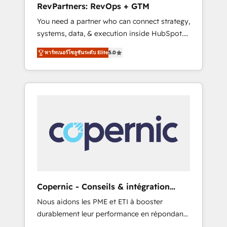
RevPartners: RevOps + GTM
from any legacy CRM. Zero downtime, full
You need a partner who can connect strategy,
data integrity. ➤ Implementation: Configure
systems, data, & execution inside HubSpot.
HubSpot to run your revenue process. Sales,
We bridge the gap where most agencies fall
marketing, and service wired together. ➤ AI
พาร์ทเนอร์โซลูชันระดับ Elite
5.0
short by combining GTM strategy with
and Integrations: Layer Breeze AI, custom
technical execution to solve the right
agents, and APIs to remove manual work. ➤
problem with the right solution. As the only
Ongoing Management: Monthly tune-ups,
firm in the world to hold Elite Partner
feature rollouts, adoption coaching. Buying
Accreditations with both HubSpot and Clay,
HubSpot, switching to it, or reviving a stale
our clients gain a unique advantage in CRM
portal? We are built for the work.
architecture, pipeline generation, data
intelligence, and go-to-market execution.
Why B2B Businesses Choose RP: - Secure:
Soc2 compliant 🛡️ - Pricing: Implementations
starting at $1,5k 💵 - Speed: Launch in 14
Copernic - Conseils & intégration
days ⚡ - Global: 75+ RPers across five
HubSpot
Nous aidons les PME et ETI à booster
continents 🌐 - Scale: Largest organically
durablement leur performance en répondant
grown & fastest tiering Elite HubSpot Partner
aux vrais défis : • Intégration de HubSpot