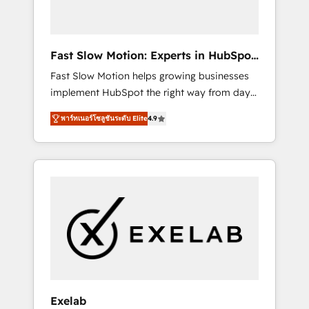
right HubSpot package for your business -
Full CRM, Marketing, and Sales Hub
implementations - Custom dashboards and
Fast Slow Motion: Experts in HubSpot
reporting - Workflow automation and data
& Salesforce
Fast Slow Motion helps growing businesses
clean-up - Sales enablement and team
implement HubSpot the right way from day
training - Ongoing optimisation and RevOps
one — with the flexibility to scale as
support Based in Leeds and London, we
พาร์ทเนอร์โซลูชันระดับ Elite
4.9
complexity increases. Highly certified in both
partner with SMEs across the UK who are
HubSpot and Salesforce, we bring deep
ready to turn HubSpot into the growth
experience in CRM implementation,
engine it’s meant to be.
integrations, and data migration across
modern business systems. Built to serve
growing mid-market and enterprise
organizations, our team combines strong
technical execution with real business
perspective. Many of our consultants have
scaled businesses themselves, giving us a
practical understanding of what owners and
Exelab
operators need as their systems, data, and