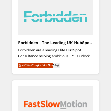
(Divalto, Sage X3, Cegid, Pennylane,
Dynamics..), VOIP (Aircall, Ringover, Modjo),
Shopify, Oneflow. 💻 Développements
custom : CRM UI Extensions (React),
Serverless Node.js, Custom Objects, thèmes
HubL, agents IA & Breeze AI. 🎯 Secteurs :
Industrie, Distribution B2B, SaaS, Services
Forbidden | The Leading UK HubSpot
B2B, Immobilier, Viticulture, Finance. 🚀 Nos
Consultancy
Forbidden are a leading Elite HubSpot
livrables : migration sécurisée,
Consultancy helping ambitious SMEs unlock
implémentation Marketing + Sales + Service
the full potential of HubSpot. Too many
Hub, synchronisation ERP ↔ HubSpot temps
พาร์ทเนอร์โซลูชันระดับ Elite
5.0
businesses invest in HubSpot but never see
réel, formation équipes. 🏆 +350 projets
the ROI they expected due to poor adoption,
livrés. Accrédités HubSpot CRM
messy data, and disconnected teams getting
Implementation, Data Migration & Custom
in the way. That’s where we come in. We
Integration. 📩 Parlons de votre projet →
partner with scaling businesses across the UK
digitaweb.com
to design, implement, and optimise HubSpot
so it actually drives revenue, not just reports
on it. Our services include: - Choosing the