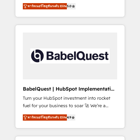
organise that complexity, so your team can
Award - Platform Migration Excellence
พาร์ทเนอร์โซลูชันระดับ Elite
5.0
put HubSpot to work... Welcome to our
HubSpot Impact Award - Platform Excellence
Profile! We help with: • CRM implementation,
40+ full-time HubSpot professionals. 100s of
reports, workflows, and team training • CRM
certifications and accreditations with
migration from Salesforce, Pipedrive,
HubSpot.
Dynamics and others • Technical projects
including custom API integrations • AI
governance for HubSpot-centred operations
A little about us: • Boutique 'Elite' team of 12 •
150+ clients across Sales Hub, Marketing
Hub, Service Hub, Data Hub and CMS •
ISO/IEC 27001:2022, ISO 9001:2015, and ISO
BabelQuest | HubSpot Implementation
42001:2023 certified - the AI management
& Consultancy
Turn your HubSpot investment into rocket
standard • GuardHub: our AI governance
fuel for your business to soar 🚀 We’re a
framework, built on ISO 42001 Ready for the
team of accredited HubSpot experts ready
next step? Click the 👈 '𝗖𝗼𝗻𝘁𝗮𝗰𝘁 𝗯𝘂𝘀𝗶𝗻𝗲𝘀𝘀'
พาร์ทเนอร์โซลูชันระดับ Elite
4.9
to help you. We can implement the platform
button to get in touch (𝘸𝘦'𝘳𝘦 𝘴𝘶𝘱𝘦𝘳
into complex business environments,
𝘳𝘦𝘴𝘱𝘰𝘯𝘴𝘪𝘷𝘦)
optimise what you've got and make sure you