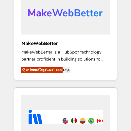
From multi-region migrations to AI-powered
automation, we turn complexity into clarity,
human at global scale. 🏆 HubSpot’s CEO
called us “the partner of the future.” Others
agree it is proof of trust built through
measurable impact.
MakeWebBetter
MakeWebBetter is a HubSpot technology
partner proficient in building solutions to
maximize the operational efficiency of
พาร์ทเนอร์โซลูชันระดับ Elite
4.9
HubSpot. The fastest-growing tech-enabler &
facilitator, MakeWebBetter, hands you the
blend of HubSpot expertise & eminent
solutions & integrations. Trust us to
streamline your HubSpot experience. 🚀
HubSpot Elite Partners with 10+ years of
HubSpot experience 🤝HubSpot Premier
Integration partner 🤝Google Premier Partner
2023 🌟5 HubSpot Accreditations 🌟Won