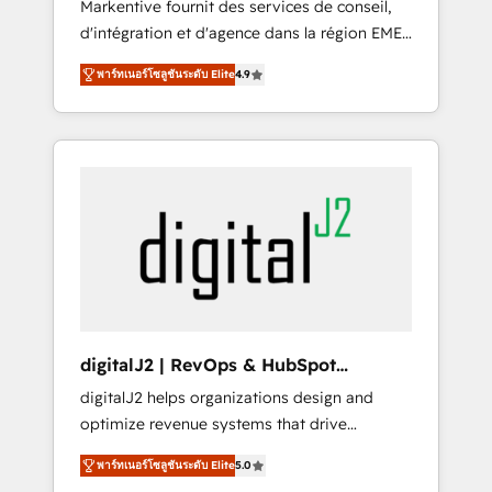
Markentive fournit des services de conseil,
recommendations to maximize conversions!
d'intégration et d'agence dans la région EMEA
OTF is an Elite Partner (top 1% of 6,500+
et North America. Avec plus de 115 experts en
Partners) and was named 2023 HubSpot
พาร์ทเนอร์โซลูชันระดับ Elite
4.9
marketing automation, Growth, Revops, CRM
Partner of the Year 💥 Trusted by 2,500+
et webdesign. Markentive is both a
companies to help them scale and close
consulting firm, a digital agency and an
more business, by using HubSpot (the right
integrator. With over 115 experts in marketing
way). ⭐️ Here's more info:
automation, growth, revops, CRM and
www.onthefuze.com/hubspot-admin Contact
webdesign (We focus on EMEA - USA
us to learn more!
customers).
digitalJ2 | RevOps & HubSpot
Implementations
digitalJ2 helps organizations design and
optimize revenue systems that drive
scalable, predictable growth. As a triple-
พาร์ทเนอร์โซลูชันระดับ Elite
5.0
accredited HubSpot Solutions Partner, we