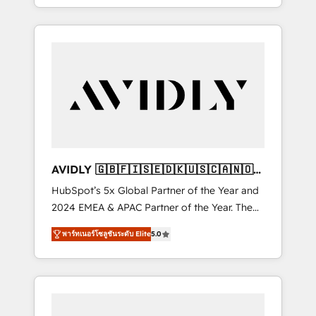
specialize in both strategic RevOps planning
and hands-on technical execution - building
the operational foundation companies need
to thrive. Industries we specialize in: -
Manufacturing - Healthcare - Financial
Services - Managed IT (MSP) - Franchises -
Professional Services - And more! How we
help: ✔️ Full HubSpot implementations and
portal optimization ✔️ Data migrations, CRM
architecture, and reporting foundations ✔️
AVIDLY 🇬🇧🇫🇮🇸🇪🇩🇰🇺🇸🇨🇦🇳🇴
Custom integrations and workflow
🇩🇪🇦🇺🇳🇿
HubSpot’s 5x Global Partner of the Year and
automation ✔️ User adoption programs,
2024 EMEA & APAC Partner of the Year. The
training, and enablement Through project-
world’s most experienced and fully
based engagements and ongoing RevOps
พาร์ทเนอร์โซลูชันระดับ Elite
5.0
accredited HubSpot Solutions Partner. 🚀
partnerships, we guide organizations through
With 2,750+ HubSpot projects delivered and
the revenue maturity model - delivering the
370+ specialists across EMEA, APAC and NAM,
right improvements at the right time so
we de-risk complex CRM programmes and
operations evolve strategically and
accelerate ROI across every HubSpot Hub. 🧭
sustainably as the business grows.