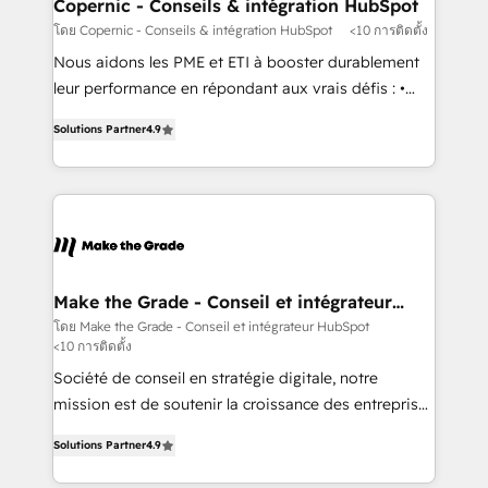
Different Because We're Built Different: - Secure:
Copernic - Conseils & intégration HubSpot
Soc2 compliant 🛡️ - Onboarding: Implementations
โดย Copernic - Conseils & intégration HubSpot
<10 การติดตั้ง
starting from $1,5k - Clay: Elite Studio Solutions
Nous aidons les PME et ETI à booster durablement
Partner 🤝 - Global: 75+ RPers across five continents
leur performance en répondant aux vrais défis : •
🌐 - Scale: Largest organically grown & fastest tiering
Intégration de HubSpot avec d’autres outils (ERP,
Elite HubSpot Partner 🪴 - CRM: More Sales Hub
Solutions Partner
4.9
téléphonie, etc.) • Alignement des équipes grâce à un
implementations than any other Partner 💻 -
outil et des données partagées • Amélioration de la
Salesforce: We convert SFDC addicts to HubSpot
collecte et de l’analyse des données pour des
evangelists 🧡 Don't pick a marketing or technical
décisions éclairées • Optimisation de l’efficacité et
agency for a GTM engineer’s job. The choice is
de la productivité des équipes Notre équipe de 30
yours. Start winning.
consultants certifiés HubSpot aborde chaque projet
avec un engagement total, alignant processus
Make the Grade - Conseil et intégrateur
HubSpot
métiers et technologie, et guidant vos équipes à
โดย Make the Grade - Conseil et intégrateur HubSpot
<10 การติดตั้ง
travers le changement, tout en centrant vos objectifs
d’entreprise. Grâce à une méthodologie éprouvée
Société de conseil en stratégie digitale, notre
auprès de plus de 400 clients, nous comprenons
mission est de soutenir la croissance des entreprises
rapidement vos enjeux et intégrons parfaitement
B2B à travers l’acquisition de nouveaux clients,
Solutions Partner
4.9
HubSpot dans votre organisation. Pour toute
l'intégration CRM et le développement des revenus
question technique ou besoin de structuration de
auprès de vos comptes existants. En France et à