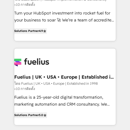
<10 การติดตั้ง
CMS • ISO/IEC 27001:2022, ISO 9001:2015, and ISO
42001:2023 certified - the AI management standard •
Turn your HubSpot investment into rocket fuel for
GuardHub: our AI governance framework, built on
your business to soar 🚀 We’re a team of accredited
ISO 42001 Ready for the next step? Click the 👈
HubSpot experts ready to help you. We can
Solutions Partner
4.9
'𝗖𝗼𝗻𝘁𝗮𝗰𝘁 𝗯𝘂𝘀𝗶𝗻𝗲𝘀𝘀' button to get in touch (𝘸𝘦'𝘳𝘦
implement the platform into complex business
𝘴𝘶𝘱𝘦𝘳 𝘳𝘦𝘴𝘱𝘰𝘯𝘴𝘪𝘷𝘦)
environments, optimise what you've got and make
sure you can actually use it, build your website in
HubSpot or create an inbound marketing strategy
for you and execute it on HubSpot. We are on the
G-Cloud 14 CCS (Crown Commercial Service)
framework, meaning we've been accredited by
Fuelius | UK • USA • Europe | Established in
1998
HubSpot and vetted by the CCS, which means we
โดย Fuelius | UK • USA • Europe | Established in 1998
<10 การติดตั้ง
can support public sector companies as well the
other ones listed in our profile. Our services: -
Fuelius is a 25-year-old digital transformation,
HubSpot implementation - HubSpot CMS website
marketing automation and CRM consultancy. We
build We can do lots of things. But everything we do
enable mid-market and enterprise clients to
Solutions Partner
5.0
is there for you to: - Grow revenue, and run your
maximise their return from digital and fuel their
business more efficiently - Build stronger
growth. We modernise platforms, streamline