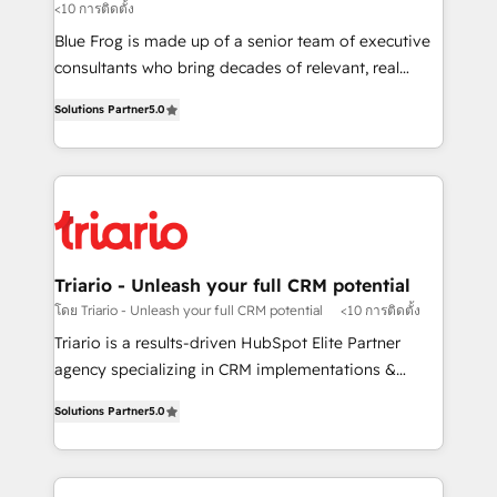
<10 การติดตั้ง
B2B sectors such as manufacturing, SaaS and
business services. We prepare a customized
Blue Frog is made up of a senior team of executive
business case that demonstrates the value and
consultants who bring decades of relevant, real
impact of your digital transformation, including a
world experience to our client engagements. "Blue
Solutions Partner
5.0
detailed financial rationale with a focus on ROI and
Frog is a top, trusted partner in HubSpot's
TCO. As a trusted extension of your team, we
ecosystem for a reason. Their team brings over a
believe in the power of partnership. Together, we
decade of experience to the table, along with deep
embark on a transformational journey that sets your
knowledge of the HubSpot platform and strategies
business up for long-term success. Unlock your
for driving growth. They are committed to helping
business. If not now, when?
our customers grow and finding solutions that fit
their unique business needs. We are thrilled to have
Triario - Unleash your full CRM potential
Blue Frog in the HubSpot ecosystem leading the
โดย Triario - Unleash your full CRM potential
<10 การติดตั้ง
way for customers!" - Yamini Rangan, CEO of
Triario is a results-driven HubSpot Elite Partner
HubSpot “Our experience with the team at Blue Frog
agency specializing in CRM implementations &
has been nothing short of extraordinary. Their years
migrations, Revenue Operations, Custom
of experience and quality of skilled staff has earned
Solutions Partner
5.0
Integrations, Custom AI agents and AI-ready Website
them a trusted reputation within the HubSpot
Design With over 15 years of experience, we help
ecosystem as a reliable partner capable of delivering
companies bridge the gap between marketing, sales,
remarkable experiences for our most sophisticated