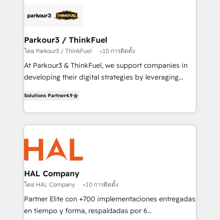
and customer success through smart automation,
clients.” - Brian Garvey, VP, Solutions Partner
data hygiene, and tailored HubSpot solutions. Our
Program, HubSpot.
clients choose us because we blend the expertise of
a global consultancy with the care and agility of a
Parkour3 / ThinkFuel
boutique firm. At Triario, we’re big enough to deliver
โดย Parkour3 / ThinkFuel
<10 การติดตั้ง
but small enough to listen. Our Services: HubSpot
At Parkour3 & ThinkFuel, we support companies in
implementations & data migration Custom AI agents
developing their digital strategies by leveraging
Revenue Operations API integrations AI-ready
technologies and automating their marketing and
Website design Let’s turn your CRM into your growth
Solutions Partner
4.9
sales processes to generate growth. Our offer spans
engine!
from Strategy to Operations. We specialize in CRM
onboarding and implementation, web design, sales
& marketing automation, and digital marketing. With
extensive experience working with tech companies
and manufacturers since 2002, we are committed to
empowering our clients and developing their
HAL Company
autonomy. Get to grips with HubSpot through
โดย HAL Company
<10 การติดตั้ง
guided implementation and seamless integration of
Partner Elite con +700 implementaciones entregadas
the CRM platform into your digital ecosystem. Would
en tiempo y forma, respaldadas por 6
you like support in deploying your inbound