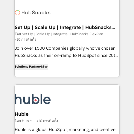
Became the 5th Agency to reach Diamond 🏆2014
consultancy: onboarding, training, data migration -
HubSpot COS Performance Award 🏆2014 HubSpot
HubSpot development: websites, custom modules,
COS Design Award 🏆2013 HubSpot Marketplace
integrations - Marketing & sales solutions: digital
Provider of the Year 🏆2011 Became a HubSpot
marketing, advertising, campaigns, content and
Set Up | Scale Up | Integrate | HubSnacks
Partner 📆Founded in 1997
FlexPlan
design We connect people, data and technology to
โดย Set Up | Scale Up | Integrate | HubSnacks FlexPlan
<10 การติดตั้ง
improve customer experiences. With our bright
people, exciting ideas and can-do mentality, we
Join over 1,500 Companies globally who've chosen
ensure revenue growth on a daily basis. So tell us
HubSnacks as their on-ramp to HubSpot since 2014
your challenge; our passionate and growth driven
Simple pay-as-you-go plans that accelerate value...
Solutions Partner
4.9
team of 100+ experts is ready for you! Driving digital
1️⃣ Set Up | Onboarding New or Check-fixing existing
growth | www.brightdigital.com
HubSpot portals 2️⃣ Scale Up | 100% HubSpot Task
Execution... Global 24/7 ... All Experts 3️⃣ Integrate |
your entire Tech Stack with Custom Integrations
Slash months from your API Integration project... ⬅️
Click "Contact Business" ⬅️ to access 150+ Kickstart
Integration templates that put HubSpot in the center
Huble
of your tech stack, syncing... 🛍️ Shopify or
โดย Huble
<10 การติดตั้ง
WooCommerce 💲 Stripe or Paypal 💰 Sage or
Huble is a global HubSpot, marketing, and creative