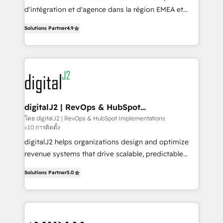
you don't know' recommendations to maximize
d'intégration et d'agence dans la région EMEA et
conversions! OTF is an Elite Partner (top 1% of
North America. Avec plus de 115 experts en
6,500+ Partners) and was named 2023 HubSpot
Solutions Partner
4.9
marketing automation, Growth, Revops, CRM et
Partner of the Year 💥 Trusted by 2,500+ companies
webdesign. Markentive is both a consulting firm, a
to help them scale and close more business, by
digital agency and an integrator. With over 115
using HubSpot (the right way). ⭐️ Here's more info:
experts in marketing automation, growth, revops,
www.onthefuze.com/hubspot-admin Contact us to
CRM and webdesign (We focus on EMEA - USA
learn more!
customers).
digitalJ2 | RevOps & HubSpot
Implementations
โดย digitalJ2 | RevOps & HubSpot Implementations
<10 การติดตั้ง
digitalJ2 helps organizations design and optimize
revenue systems that drive scalable, predictable
growth. As a triple-accredited HubSpot Solutions
Solutions Partner
5.0
Partner, we specialize in both strategic RevOps
planning and hands-on technical execution - building
the operational foundation companies need to
thrive. Industries we specialize in: - Manufacturing -