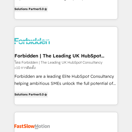
SOC 2 Type II and ISO 27001 certified, reinforcing
aidons les ETI et PME B2B à unifier Marketing,
Solutions Partner
5.0
our commitment to data security and compliance. At
Ventes et Service sur HubSpot grâce à la Revenue
OneMetric, we help revenue teams focus on the
Architecture : alignement des équipes, pipeline
OneMetric that matters most: revenue.
prévisible, croissance mesurable. 🔌 Intégrations
complexes : ERP (Divalto, Sage X3, Cegid, Pennylane,
Dynamics..), VOIP (Aircall, Ringover, Modjo), Shopify,
Oneflow. 💻 Développements custom : CRM UI
Extensions (React), Serverless Node.js, Custom
Forbidden | The Leading UK HubSpot
Consultancy
Objects, thèmes HubL, agents IA & Breeze AI. 🎯
โดย Forbidden | The Leading UK HubSpot Consultancy
<10 การติดตั้ง
Secteurs : Industrie, Distribution B2B, SaaS, Services
B2B, Immobilier, Viticulture, Finance. 🚀 Nos livrables
Forbidden are a leading Elite HubSpot Consultancy
: migration sécurisée, implémentation Marketing +
helping ambitious SMEs unlock the full potential of
Sales + Service Hub, synchronisation ERP ↔
HubSpot. Too many businesses invest in HubSpot
Solutions Partner
5.0
HubSpot temps réel, formation équipes. 🏆 +350
but never see the ROI they expected due to poor
projets livrés. Accrédités HubSpot CRM
adoption, messy data, and disconnected teams
Implementation, Data Migration & Custom
getting in the way. That’s where we come in. We
Integration. 📩 Parlons de votre projet →
partner with scaling businesses across the UK to
digitaweb.com
design, implement, and optimise HubSpot so it