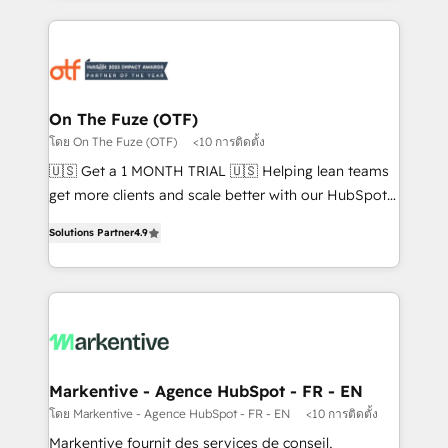
services, smart agents, and purpose-built apps,
tailored to your business. Together, we unlock
results, fast. ⚙️CRM & RevOps: Align all Hubs to your
buyer journey for clean data, scalability, & reporting.
🎯Demand Gen & ABM: Drive pipeline with inbound,
On The Fuze (OTF)
ABM, AEO, SEO, & paid media. 👩‍💻Web Design:
โดย On The Fuze (OTF)
<10 การติดตั้ง
Build high-performing websites with UX, messaging,
🇺🇸 Get a 1 MONTH TRIAL 🇺🇸 Helping lean teams
& conversion strategy that drive results. 🤖AI
get more clients and scale better with our HubSpot
Strategy: Activate Breeze Agents, configure HubSpot
Consulting & 'Done For You' Services. 🚀 Who We
AI, & maximize AEO with tailored AI services. 🧩
Solutions Partner
4.9
Work With 🚀 We help lean, growing companies: -
Integrations: Extend HubSpot with custom
Win more business - Reduce no-shows - Improve
integrations, hosting, & maintenance.
lead & deal conversion rates - Scale with less
headcount ...by using HubSpot's full capabilities. 🤓
What do you get? 🤓 Our client's are too busy to
learn the ins-and-outs of HubSpot. We give you a
Personal Consultant + Tech Team to handle the
Markentive - Agence HubSpot - FR - EN
heavy lifting of mapping out AND building your ideal
โดย Markentive - Agence HubSpot - FR - EN
<10 การติดตั้ง
system. + Get best practices and 'don't know what
Markentive fournit des services de conseil,