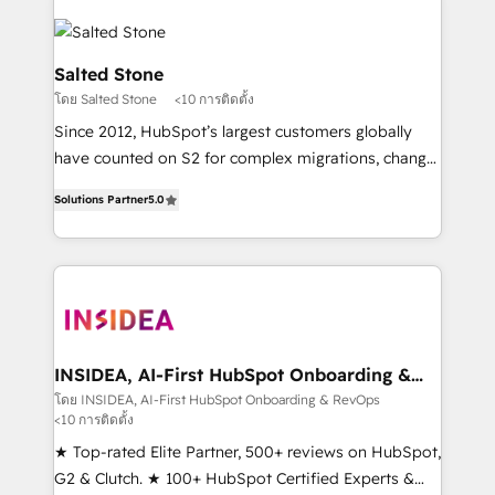
Salted Stone
โดย Salted Stone
<10 การติดตั้ง
Since 2012, HubSpot’s largest customers globally
have counted on S2 for complex migrations, change
management, systems integration, and creative
Solutions Partner
5.0
solutions that deliver measurable impact and
transform brand experiences As one of the few full-
service creative agencies in the HubSpot
ecosystem, we blend strategy, technology, & award-
winning design to build scalable, globally
regionalized HubSpot websites, integrated
marketing campaigns, & RevOps frameworks that
INSIDEA, AI-First HubSpot Onboarding &
RevOps
fuel long-term success We connect the entire
โดย INSIDEA, AI-First HubSpot Onboarding & RevOps
<10 การติดตั้ง
customer lifecycle through seamless integrations,
ensure long-term adoption with change-
★ Top-rated Elite Partner, 500+ reviews on HubSpot,
management programs, and align marketing, sales,
G2 & Clutch. ★ 100+ HubSpot Certified Experts &