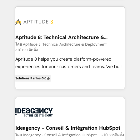
votre projet HubSpot, contactez notre équipe pour
l'international, nous travaillons avec des ETI
un échange dédié.
ambitieuses, des grands groupes voulant aller au-
delà d’une simple transformation digitale et des
startups florissantes. Nos 3 grandes expertises sont :
➤ L’intégration de CRM et de méthodologie RevOps
Aptitude 8: Technical Architecture &
Deployment
pour aligner les équipes marketing, commerciales et
โดย Aptitude 8: Technical Architecture & Deployment
<10 การติดตั้ง
support client (data migration, synchronisation API,
audit et maintenance) ➤ La création de sites internet
Aptitude 8 helps you create platform-powered
de conversion qui transforment les visiteurs en
experiences for your customers and teams. We build
opportunités d'affaires ➤ La mise en place de
multi-hub solutions and orchestrate operations
Solutions Partner
5.0
stratégies d'acquisition marketing (SEO, SEA,
across your entire tech stack. Aptitude 8 is trusted
inbound, automatisation marketing, ABM, IA,
by top brands such as Lenovo, Bluetooth,
emailing) Informations clés : - 10 ans d'expérience -
International Sports Sciences Association, SXSW,
100+ intégrations CRM HubSpot réussies - 40
Notion, Soundcloud, American Nurses Association,
experts conseil - 150 certifications HubSpot
Randstad, Uber Freight, and HubSpot itself. We have
cumulées
the largest technical consulting team of any HubSpot
partner and expertise across operational strategy,
Ideagency - Conseil & Intégration HubSpot
business-first process building, system integration,
โดย Ideagency - Conseil & Intégration HubSpot
<10 การติดตั้ง