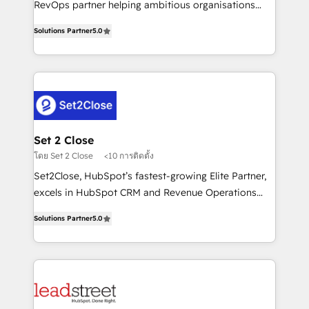
RevOps partner helping ambitious organisations
implementados en LATAM, Marcas como Hyatt,
grow with clarity, confidence, and intelligence.
Hospital ABC, Hogares Unión, Yves Rocher,
Solutions Partner
5.0
Operating across the UK, Netherlands, Ireland, and
MacStore, Café Britt, Bella Piel, confiaron en
Canada, we’ve delivered thousands of successful
nosotros para impulsar la eficiencia de sus procesos
HubSpot projects for mid-market and enterprise
en HubSpot. No necesitas tener todas las
clients worldwide, with over 10 years experience. We
respuestas para empezar. Te ayudamos a identificar
combine HubSpot, data, and AI to design connected
el primer caso de uso que más impacto te dará.
go-to-market systems that align people, process,
Solo continúas si ves valor real en los primeros 14
and technology for predictable, scalable revenue
Set 2 Close
días.
growth. Our expertise spans RevOps, CRM and data
โดย Set 2 Close
<10 การติดตั้ง
architecture, AI enablement, and strategic marketing,
Set2Close, HubSpot’s fastest-growing Elite Partner,
delivered through our proprietary FLAIR framework
excels in HubSpot CRM and Revenue Operations
for responsible AI adoption. As a HubSpot Elite
(RevOps) services to boost B2B sales and growth.
Partner and ISO 27001:2022 certified consultancy,
Solutions Partner
5.0
As a top HubSpot Elite Partner, we specialize in
we blend strategy, creativity, and technology to help
custom HubSpot CRM solutions. Our experts design,
organisations scale smarter and grow stronger.
implement, and optimize systems to enhance user
experience, functionality, and adoption across sales,
marketing, and service teams. From setup to
refinement, we streamline workflows, improve lead