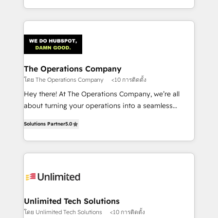
the UK, we support global companies in building
smarter marketing, sales, and customer success
strategies. As the only HubSpot Elite Partner in
Iberia (Spain & Portugal), we combine human insight
with intelligent automation to drive sustainable
growth. Our multidisciplinary team designs solutions
The Operations Company
that simplify complexity, boost performance, and
โดย The Operations Company
<10 การติดตั้ง
turn innovation into real impact. 🌍 Highlights •
Hey there! At The Operations Company, we’re all
HubSpot Partner since 2012 • 2022 EMEA Impact
about turning your operations into a seamless
Award: Best Integration • 150+ successful HubSpot
experience that powers real results. We specialize in
projects • Clients in 30+ industries • Proprietary
Solutions Partner
5.0
transforming complex systems into efficient,
technology for integrations • Multilingual team:
scalable solutions that work across your entire
English, Spanish, Portuguese & Italian 👉 Grow
organization. We’re a unique blend of deep HubSpot
smarter with AI and HubSpot.
expertise, strategic thinking, and hands-on
operational know-how. We know that no two
businesses are alike, so we don’t do cookie-cutter
solutions. Instead, we dive in to understand your
Unlimited Tech Solutions
needs, goals, and challenges to deliver solutions that
โดย Unlimited Tech Solutions
<10 การติดตั้ง