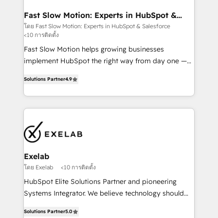
actually drives revenue, not just reports on it. Our
services include: - Choosing the right HubSpot
Fast Slow Motion: Experts in HubSpot &
Salesforce
package for your business - Full CRM, Marketing, and
โดย Fast Slow Motion: Experts in HubSpot & Salesforce
<10 การติดตั้ง
Sales Hub implementations - Custom dashboards
and reporting - Workflow automation and data
Fast Slow Motion helps growing businesses
clean-up - Sales enablement and team training -
implement HubSpot the right way from day one —
Ongoing optimisation and RevOps support Based in
with the flexibility to scale as complexity increases.
Solutions Partner
4.9
Leeds and London, we partner with SMEs across the
Highly certified in both HubSpot and Salesforce, we
UK who are ready to turn HubSpot into the growth
bring deep experience in CRM implementation,
engine it’s meant to be.
integrations, and data migration across modern
business systems. Built to serve growing mid-
market and enterprise organizations, our team
combines strong technical execution with real
business perspective. Many of our consultants have
Exelab
scaled businesses themselves, giving us a practical
โดย Exelab
<10 การติดตั้ง
understanding of what owners and operators need
HubSpot Elite Solutions Partner and pioneering
as their systems, data, and processes evolve. Since
Systems Integrator. We believe technology should
2014, we’ve supported 1,400+ clients across a wide
serve business strategy, not the other way around.
range of industries, including healthcare, software,
Solutions Partner
5.0
Every engagement begins with clear objectives,