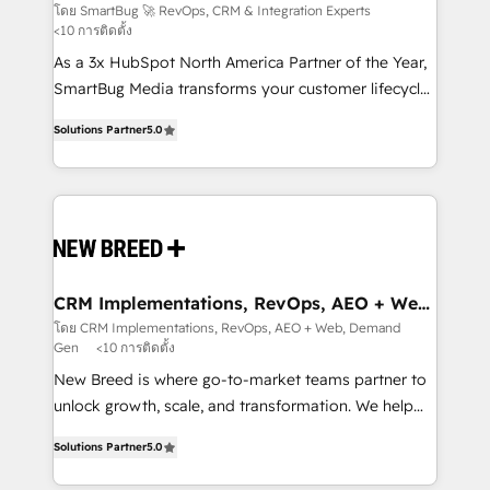
Experts
across all Hubs, validated by our 7 HubSpot
โดย SmartBug 🚀 RevOps, CRM & Integration Experts
<10 การติดตั้ง
Accreditations. AI-Powered RevOps: Breeze AI,
custom AI agents, and high-integrity migrations for
As a 3x HubSpot North America Partner of the Year,
total reporting clarity. Security & Compliance: SOC 2
SmartBug Media transforms your customer lifecycle
Type I and HIPAA attested for enterprise-grade data
into a revenue engine. Our unified ecosystem
Solutions Partner
5.0
security. 🏆 Why Bluleadz? GTM OS Partner | 16+
includes specialized divisions Globalia (AI &
Years Experience | 1,000+ Five-Star Reviews
Software) and Point Success Media (Paid Media),
making this the official home for all three brands. 🔄
Implementation & Integration - Seamless migrations
and system integrations powered by Globalia’s
technical development team. - 19 HubSpot-certified
trainers to drive platform adoption. 📈 Revenue
CRM Implementations, RevOps, AEO + Web,
Demand Gen
Generation - Full-funnel marketing and high-
โดย CRM Implementations, RevOps, AEO + Web, Demand
Gen
<10 การติดตั้ง
performance advertising via Point Success Media. -
Expert deployment of Breeze AI and custom agents
New Breed is where go-to-market teams partner to
to automate growth. 🏆 Elite Excellence - 8 platform
unlock growth, scale, and transformation. We help
accreditations and deep HIPAA-compliance
companies activate HubSpot’s AI-powered
Solutions Partner
5.0
expertise. - A team of 250+ experts dedicated to
customer platform and operationalize HubSpot’s
your resilient growth.
Loop Marketing framework through expert-led