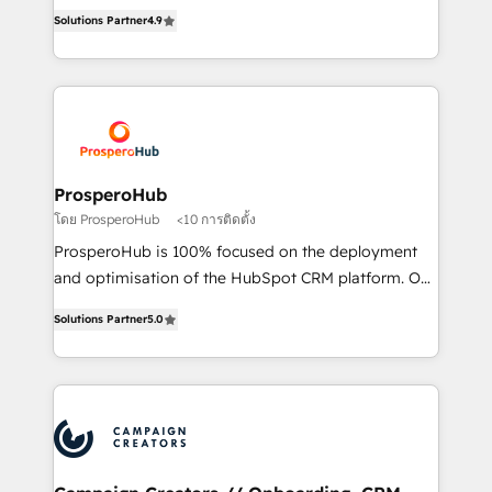
acreditaciones de HubSpot y un equipo de 6
marketing strategy? We'll provide support tailored
Solutions Partner
4.9
Certified Trainers avalados por HubSpot Academy.
to your needs and sales objectives. With 125+
Acompañamos a las empresas en cada etapa de su
certifications, we are part of the most certified
crecimiento integrando estrategia, tecnología y
Canadian agencies, and we both hold Onboarding
procesos comerciales para potenciar resultados
Accreditations. Based in Canada (coast to coast), our
reales. Nos caracterizamos por combinar excelencia
services are offered in both English & French.
técnica con una mirada estratégica a largo plazo.
ProsperoHub
โดย ProsperoHub
<10 การติดตั้ง
ProsperoHub is 100% focused on the deployment
and optimisation of the HubSpot CRM platform. Our
highly experienced team of solutions experts will
Solutions Partner
5.0
ensure that you achieve maximum adoption and
ROI from your HubSpot investment. Use our
extensive HubSpot, sales, marketing, service and
integrations expertise to lead your team on their
HubSpot journey, design and implement your
processes and skilfully bring your revenue
infrastructure to life. Our collaborative approach