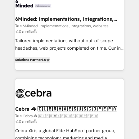
systems you use You need a clear method to reach
your goals. Therefore, we take a critical look at your
current processes together, from which we create a
6Minded: Implementations, Integrations,
Websites
focused action plan. By implementing these steps in
โดย 6Minded: Implementations, Integrations, Websites
<10 การติดตั้ง
your day-to-day business, you will start to see
results fast. This creates space for growth! Want to
Tailored implementations without out-of-scope
know how we can help? Contact us to set up a
headaches, web projects completed on time. Our in-
meeting!
house team of certified CRM architects, experts,
Solutions Partner
5.0
developers, designers, and marketers handles all
aspects of your HubSpot. ✨ 400+ global clients ✨
100+ seamless migrations from 15+ different CRMs
✨ 100,000+ hours in HubSpot projects, 75+ full Hub
implementations, and 5,000+ pages ✨ CS: Clients
generating 7-digit MRR from inbound campaigns ✨
CS: 245% organic growth & +751% new visitors for a
Cebra 🦓 🇨🇱🇧🇷🇲🇽🇪🇸🇺🇸🇨🇴🇵🇪🇵🇦
full-funnel HubSpot project ✨ CS: 415% conversion
โดย Cebra 🦓 🇨🇱🇧🇷🇲🇽🇪🇸🇺🇸🇨🇴🇵🇪🇵🇦
<10 การติดตั้ง
boost with a new HubSpot site Recognized leaders:
🏆 HubSpot Platform Migration Impact Award 🏆
Cebra 🦓 is a global Elite HubSpot partner group,
Clutch HubSpot Global Leader 🏆 Finalist: HubSpot
combining technology, marketing and media