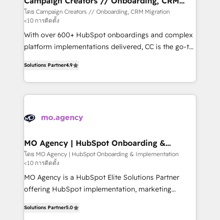
Campaign Creators // Onboarding, CRM
Migration
keeps you in control whilst we plan and support the
โดย Campaign Creators // Onboarding, CRM Migration
<10 การติดตั้ง
route to your revenue goals. We have successfully
supported over 500 organisations with HubSpot
With over 600+ HubSpot onboardings and complex
implementation, optimisation, training, and
platform implementations delivered, CC is the go-to
adoption assurance. Our tried and tested Roadmap
Elite Solutions Partner for businesses ready to
Solutions Partner
4.9
methodology will ensure that you receive the best
migrate, replatform, and scale smarter. We specialize
deployment experience possible. Whether you are
in high-impact CRM and CMS migrations and
new to HubSpot or seeking to turn around a poor
onboarding from platforms like Salesforce, NetSuite,
install, our team have the change management
Zoho, Pardot, Marketo, Microsoft Dynamics, Wix,
expertise to deliver the solutions you need.
WordPress and legacy CRMs, turning fragmented
systems into unified, growth-ready HubSpot
architectures that accelerate revenue operations and
MO Agency | HubSpot Onboarding &
Implementation
performance. - Multi-object CRM migration, cleanup,
โดย MO Agency | HubSpot Onboarding & Implementation
<10 การติดตั้ง
and implementation. - Pre-built and custom
integrations across your full tech stack. - Custom
MO Agency is a HubSpot Elite Solutions Partner
object setup, CMS builds, and full-funnel automation.
offering HubSpot implementation, marketing
- Dashboards, lifecycle campaigns, and lead
automation, CRM and RevOps consulting, B2B SEO,
Solutions Partner
5.0
nurturing sequences. - Cross-hub setup across
paid media, content marketing, AEO and GEO (AI