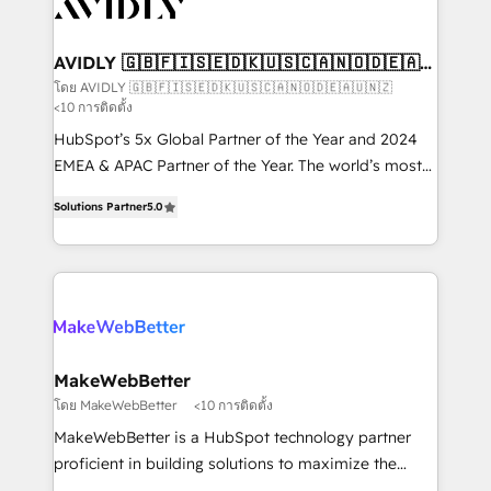
Healthcare - Financial Services - Managed IT (MSP) -
Franchises - Professional Services - And more! How
we help: ✔️ Full HubSpot implementations and portal
AVIDLY 🇬🇧🇫🇮🇸🇪🇩🇰🇺🇸🇨🇦🇳🇴🇩🇪🇦🇺
🇳🇿
optimization ✔️ Data migrations, CRM architecture,
โดย AVIDLY 🇬🇧🇫🇮🇸🇪🇩🇰🇺🇸🇨🇦🇳🇴🇩🇪🇦🇺🇳🇿
<10 การติดตั้ง
and reporting foundations ✔️ Custom integrations
and workflow automation ✔️ User adoption
HubSpot’s 5x Global Partner of the Year and 2024
programs, training, and enablement Through project-
EMEA & APAC Partner of the Year. The world’s most
based engagements and ongoing RevOps
experienced and fully accredited HubSpot Solutions
Solutions Partner
5.0
partnerships, we guide organizations through the
Partner. 🚀 With 2,750+ HubSpot projects delivered
revenue maturity model - delivering the right
and 370+ specialists across EMEA, APAC and NAM,
improvements at the right time so operations
we de-risk complex CRM programmes and
evolve strategically and sustainably as the business
accelerate ROI across every HubSpot Hub. 🧭 From
grows.
multi-region migrations to AI-powered automation,
we turn complexity into clarity, human at global
scale. 🏆 HubSpot’s CEO called us “the partner of the
MakeWebBetter
future.” Others agree it is proof of trust built through
โดย MakeWebBetter
<10 การติดตั้ง
measurable impact.
MakeWebBetter is a HubSpot technology partner
proficient in building solutions to maximize the
operational efficiency of HubSpot. The fastest-