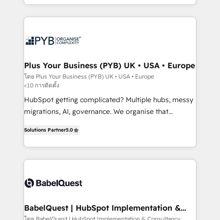
Marketing, Sales, Operations, and Service Hubs. -
search optimisation), and HubSpot Content Hub and
Ongoing optimization, managed support, and
WordPress development. We work with enterprise
scalable retainers. Let’s make HubSpot your most
and growth-led companies across technology,
powerful growth engine. Built to convert, scale, and
professional services, financial services and
drive results.
industrial sectors. Offices in Johannesburg, Cape
Town, Dubai & London. 500+ HubSpot CRM
Plus Your Business (PYB) UK • USA • Europe
implementations delivered. AI visibility coverage
โดย Plus Your Business (PYB) UK • USA • Europe
<10 การติดตั้ง
across ChatGPT, Claude, Perplexity, Gemini and
Google AI Overviews. HubSpot Impact Award -
HubSpot getting complicated? Multiple hubs, messy
Customer First HubSpot Impact Award - Integrations
migrations, AI, governance. We organise that
Innovation HubSpot Impact Award - Platform
complexity, so your team can put HubSpot to work...
Solutions Partner
5.0
Migration Excellence HubSpot Impact Award -
Welcome to our Profile! We help with: • CRM
Platform Excellence 40+ full-time HubSpot
implementation, reports, workflows, and team
professionals. 100s of certifications and
training • CRM migration from Salesforce, Pipedrive,
accreditations with HubSpot.
Dynamics and others • Technical projects including
custom API integrations • AI governance for
HubSpot-centred operations A little about us: •
Boutique 'Elite' team of 12 • 150+ clients across Sales
BabelQuest | HubSpot Implementation &
Consultancy
Hub, Marketing Hub, Service Hub, Data Hub and
โดย BabelQuest | HubSpot Implementation & Consultancy