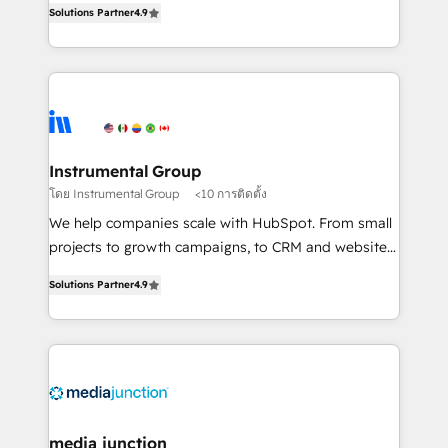
Solutions Partner
4.9
growing tech-enabler & facilitator, MakeWebBetter,
hands you the blend of HubSpot expertise &
eminent solutions & integrations. Trust us to
streamline your HubSpot experience. 🚀HubSpot
Elite Partners with 10+ years of HubSpot experience
🤝HubSpot Premier Integration partner 🤝Google
Premier Partner 2023 🌟5 HubSpot Accreditations 🌟
Instrumental Group
Won HubSpot Theme Challenge 2021 🌟INBOUND’19
โดย Instrumental Group
<10 การติดตั้ง
HubSpot Rising Star Why us? Harnessing the full
We help companies scale with HubSpot. From small
potential of the powerful HubSpot CRM. ✔️A team of
projects to growth campaigns, to CRM and websites.
HubSpot experts backed by over 10+ years of
Hire an agency that's experienced in every inch of
HubSpot experience ✔️Flexible pricing models —
Solutions Partner
4.9
HubSpot and willing to work hand-in-hand with your
Hourly-fee (assigned one Dedicated HubSpot
team to simplify the complex and build a better
Admin); Monthly-fee (HubSpot Admin + Project
experience for your team and customers.
Manager); and Fixed Project Cost (as per
requirement). ✔️Helped over 25,000+ customers so
far with our HubSpot solutions. ✔️Bespoke apps &
on-demand bundle services. Connect with us today!
media junction