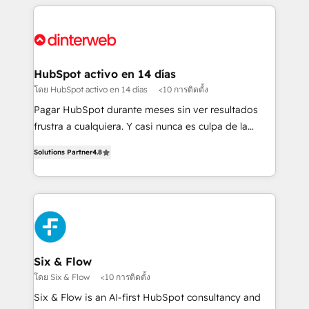
relationships with customers - Make better
operations that are causing inefficiencies, improve
decisions with data - Find a new voice and reach
customer experiences, integrate systems, and
more people - Get the most out of your HubSpot
supercharge revenue operations Key services: • CRM
investment
Implementation • Systems Integration • Digital
Transformation / Web Development • RevOps &
HubSpot activo en 14 días
Sales Consulting • Marketing Automation What
โดย HubSpot activo en 14 días
<10 การติดตั้ง
makes us different? 🚀 Top 0.5% of global HubSpot
Pagar HubSpot durante meses sin ver resultados
agencies ⚙️ The strongest technical ability and
frustra a cualquiera. Y casi nunca es culpa de la
integration capabilities 💼 Consultative, long-term
herramienta: es del enfoque con el que se
partners who will embed ourselves into your
Solutions Partner
4.8
implementó. Trabajamos con un catálogo de +80
business, processes and systems 🏢 We specialise in
casos de uso: cada uno resuelve un problema
working with mid-market and enterprise
concreto de tu operación en HubSpot. La entrega
organisations, global organisations and those with
toma de 1 a 3 semanas por caso, abordamos varios
complex use cases 🏆 CRM Implementation,
en paralelo cuando tiene sentido, y siempre
Platform Enablement, Custom Integration and
confirmamos resultados antes de seguir avanzando.
Onboarding Accredited 🔐 ISO27001 & ISO9001
Empiezas a ver resultados antes de que termine el
Six & Flow
Certified
mes. 🏆 HubSpot Partner of the Year 2022, máximo
โดย Six & Flow
<10 การติดตั้ง
reconocimiento del ecosistema. Elite Solutions
Six & Flow is an AI-first HubSpot consultancy and
Partner, el nivel más alto. +700 clientes