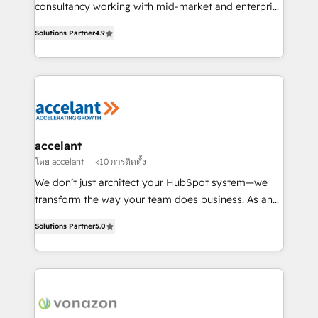
Netsuite 🤖 Google or Microsoft ✍️ DocuSign or
consultancy working with mid-market and enterprise
PandaDoc 🌐 Avalara or Quaderno HubSnacks holds
businesses. We go beyond implementation, shaping
the rare Advanced "Custom Integrations"
Solutions Partner
4.9
the strategy, processes, and teams that turn
Accreditation, securely sync data across... 🔄 any
HubSpot into a genuine growth engine. Named
apps, in any direction. Stuck on your old CRM..?
HubSpot's Global Partner of the Year in 2024,
Migrate | seamlessly off your old CRM onto a clean
consistently ranked among their top 5 partners
new HubSpot portal with Advanced Website and
worldwide, and with over 15 years in the ecosystem,
CRM Migrations using our in-house "HubScrub" Tool.
Huble has built a track record that speaks for itself.
One company, one operating model, delivering
accelant
across offices and consulting teams in the UK, USA,
โดย accelant
<10 การติดตั้ง
Canada, Germany, France, Belgium, Singapore, and
We don’t just architect your HubSpot system—we
South Africa. Certified compliant with ISO/IEC
transform the way your team does business. As an
27001:2022 and ISO 9001:2015 across all seven
Elite HubSpot Solutions Partner, we specialize in
international offices and 175+ employees.
Solutions Partner
5.0
creating tailored, end-to-end CRM solutions that
accelerate growth, improve operational efficiency,
and ensure faster time to value on HubSpot. What
sets us apart? Our people-centric approach. From
day one, our team takes the time to deeply