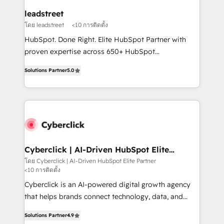
management, and speed up deal closures. With 500+
leadstreet
projects completed, our Agile approach ensures your
โดย leadstreet
<10 การติดตั้ง
HubSpot CRM drives measurable results. Our
HubSpot. Done Right. Elite HubSpot Partner with
RevOps services align your sales, marketing, and
proven expertise across 650+ HubSpot
customer success teams for peak performance. We
implementations. With 12+ years of HubSpot
optimize the revenue lifecycle—lead generation to
Solutions Partner
5.0
experience, we help you use the HubSpot platform
retention—by refining processes and eliminating
to its fullest capacity, improve your current HubSpot
inefficiencies. Using HubSpot tools and data-driven
website, or build your new one.
strategies, we create scalable solutions that
maximize profitability and adapt to your goals.
Cyberclick | AI-Driven HubSpot Elite
Partner
โดย Cyberclick | AI-Driven HubSpot Elite Partner
<10 การติดตั้ง
Cyberclick is an AI-powered digital growth agency
that helps brands connect technology, data, and
creativity to achieve measurable results. Founded in
Solutions Partner
4.9
Barcelona and operating across Spain, LATAM, and