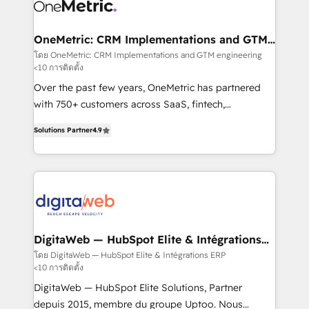
Design Automation and Uptive. 📊 RevOps & data
Stand Out.
architecture 🔗 CRM migrations & End to end
integrations 🤖 AI workflows & enrichment 📘 Team
OneMetric: CRM Implementations and GTM
engineering
enablement & company-wide adoption We create
โดย OneMetric: CRM Implementations and GTM engineering
<10 การติดตั้ง
HubSpot environments that teams use with
confidence and that leadership can rely on for
Over the past few years, OneMetric has partnered
scalable revenue insights.
with 750+ customers across SaaS, fintech,
healthcare, real estate, and other industries. With
Solutions Partner
4.9
150+ HubSpot-certified experts, we deliver scalable
solutions to complex GTM and RevOps challenges.
Our Expertise 🔹 Onboarding & Implementation:
Accredited HubSpot Partner, ensuring smooth setup
tailored to your GTM motion. 🔹 Migrations: Move
from other CRMs to HubSpot without data loss or
downtime. 🔹 RevOps Strategy: Align teams,
DigitaWeb — HubSpot Elite & Intégrations
ERP
processes, and data to drive revenue efficiency. 🔹
โดย DigitaWeb — HubSpot Elite & Intégrations ERP
<10 การติดตั้ง
Integrations: Connect HubSpot with your tech stack
for better adoption. 🔹 Custom Solutions: Build
DigitaWeb — HubSpot Elite Solutions, Partner
tailored apps, workflows, and configurations. We are
depuis 2015, membre du groupe Uptoo. Nous