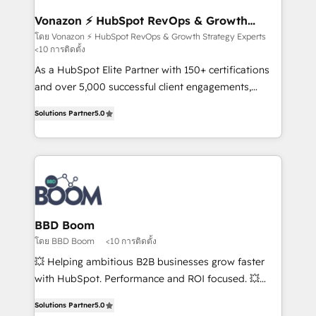
understand your unique needs, crafting custom
strategies that deliver impactful results. Our mission
Vonazon ⚡ HubSpot RevOps & Growth
Strategy Experts
is to empower you to unlock HubSpot’s full potential
โดย Vonazon ⚡ HubSpot RevOps & Growth Strategy Experts
<10 การติดตั้ง
—faster. Through expert training, unmatched
responsiveness, and ongoing support, we equip
As a HubSpot Elite Partner with 150+ certifications
your team to adopt new systems with confidence
and over 5,000 successful client engagements,
and achieve a unified, data-driven approach to
Vonazon turns marketing complexity into
Solutions Partner
5.0
customer engagement.
measurable, scalable growth. From onboarding to
enterprise-grade campaigns, our in-house team
builds scalable strategies that drive long-term
revenue. ⚙️ HubSpot Integration & Optimization •
Seamless CRM, CMS, and automation setup •
Complex platform migrations and data cleanups •
Custom APIs and third-party integrations 📈 End-to-
BBD Boom
End Revenue Acceleration • Lifecycle marketing and
โดย BBD Boom
<10 การติดตั้ง
pipeline growth programs • Sales enablement tools
💥 Helping ambitious B2B businesses grow faster
and CRM optimization • Retention strategies with
with HubSpot. Performance and ROI focused. 💥
customer journey mapping 🏅 Elite-Level HubSpot
BBD Boom is the HubSpot partner that can help you
Execution • 750+ onboardings and 2,000+
Solutions Partner
5.0
to HubSpot Better. We work with your teams to