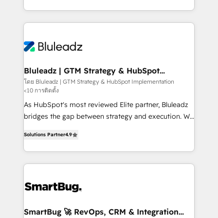
B2B services, manufacturing, financial services and
customer journey mapping, and measurable KPIs.
more. Whether clients are new to HubSpot or
Only then we architect solutions. The question is
expanding into more advanced use cases, we focus
never which features to activate, but which
on delivering clean, scalable, AI-ready systems that
outcomes to deliver. -SYSTEM INTEGRATION-
create long-term value and a consistently strong
Connectors, workflows, and data architectures that
client experience.
make HubSpot the operational hub, integrated with
Bluleadz | GTM Strategy & HubSpot
Implementation
SAP, Microsoft Dynamics, custom ERPs, and any
โดย Bluleadz | GTM Strategy & HubSpot Implementation
<10 การติดตั้ง
enterprise platform. Proprietary apps extend
HubSpot beyond standard configurations. -AI-
As HubSpot's most reviewed Elite partner, Bluleadz
FIRST- AI across customer-facing operations to
bridges the gap between strategy and execution. We
accelerate decisions, streamline processes, and
don't just "set up tools" — we install the GTM
Solutions Partner
4.9
unlock efficiency at scale. From predictive
Operating System (GTM OS) to align your leadership
intelligence to conversational AI, we turn data into
and engineer a portal that drives predictable
action and automation into competitive advantage.
revenue velocity. 🚀 GTM Strategy & Alignment
✦ 150+ implementations ✦ 100+ certifications ✦ 7
Workshops & Sprints: Identify "Valleys of Death"
accreditations
stalling growth. Fix your ICP, Math, and Story to stop
"accelerating a mess." ⚙️ Elite Engineering & AI
Scalable Architecture: Zero-technical-debt setup
SmartBug 🚀 RevOps, CRM & Integration