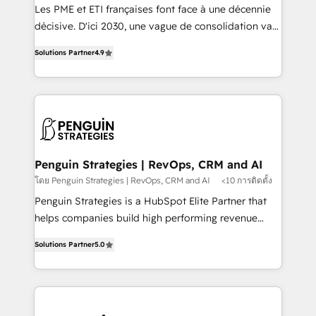
custom development, and extensibility. When you
Les PME et ETI françaises font face à une décennie
work with Aptitude 8, you get a team – not an
décisive. D'ici 2030, une vague de consolidation va
individual – with embedded consulting, strategy,
recomposer le marché. Seules survivront les
development, and project management. We have
Solutions Partner
4.9
entreprises qui auront réussi leur transformation. Le
100% US-based, FTE team members. We offer
problème ? 58% des dirigeants savent que l'IA est
project-based and managed services engagements
vitale pour leur survie. Mais 57% n'ont aucune
that include new HubSpot implementations,
stratégie. Et 43% ne maîtrisent même pas leurs
migrations from other platforms, systems
données. C'est le paradoxe français : conscience
integration, extensibility, custom development, and
totale, action nulle. La solution s'appelle l'Entreprise
ongoing RevOps support.
Augmentée. Ce n'est pas une entreprise qui utilise
Penguin Strategies | RevOps, CRM and AI
l'IA. C'est une organisation qui a réussi la symbiose
โดย Penguin Strategies | RevOps, CRM and AI
<10 การติดตั้ง
entre l'expertise humaine et l'intelligence artificielle.
Penguin Strategies is a HubSpot Elite Partner that
Pas pour remplacer l'humain, mais pour l'augmenter.
helps companies build high performing revenue
Chez Ideagency, nous accompagnons cette
operations across complex sales cycles, multi
transformation. D'abord les fondations : des
Solutions Partner
5.0
system environments and global SaaS or
données unifiées, des processus alignés. Ensuite
manufacturing teams. Trusted by leading enterprises
l'augmentation : l'IA là où elle crée de la valeur. Et
and fast growing scale ups including Sony, Rapyd,
surtout : l'humain qui reste au centre. Parce que la
Fiverr, XM Cyber, Bridgepointe Technologies, EMA
vraie performance vient de l'intérieur. Act Inside.