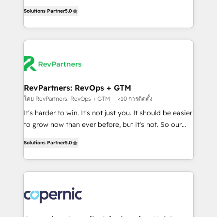
and service to drive sustainable growth With 6 key
Trainers across the team ★ 1,500+ implementations
Solutions Partner
5.0
HubSpot accreditations and experience across
across five continents ★ AI-First, RevOps-led,
hundreds of organizations in dozens of industries,
Onboarding obsessed ★ Company of the Year
there’s a good chance one of our globally integrated
2024/25 INSIDEA helps growing companies turn
teams has worked with clients just like you Let’s
HubSpot into a revenue engine. We onboard your
explore whether S2 is the partner you’ve been
team, migrate your data, and build AI-powered
looking for...and get your next big initiative moving!
workflows that drive adoption from week one, in
your time zone. What we do ➤ Onboarding: Live in
RevPartners: RevOps + GTM
weeks, with workflows built around your business,
โดย RevPartners: RevOps + GTM
<10 การติดตั้ง
not a template. ➤ Migration: Move from any legacy
It's harder to win. It's not just you. It should be easier
CRM. Zero downtime, full data integrity. ➤
to grow now than ever before, but it's not. So our
Implementation: Configure HubSpot to run your
focus is serving you, the person responsible for the
revenue process. Sales, marketing, and service wired
Solutions Partner
5.0
revenue number. We do that by bridging the gap
together. ➤ AI and Integrations: Layer Breeze AI,
where agencies fail: combining GTM strategy with
custom agents, and APIs to remove manual work. ➤
technical execution to solve the right problem at the
Ongoing Management: Monthly tune-ups, feature
right time, with the right solution. We don’t just
rollouts, adoption coaching. Buying HubSpot,
implement your CRM. We engineer revenue
switching to it, or reviving a stale portal? We are
outcomes for the GTM owner on HubSpot. We Build
built for the work.