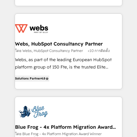
implementations • Deep expertise across marketing,
solve all your HubSpot challenges and improve user
sales, and service hubs • Built-in flexibility for
adoption, sales process and marketing results.
startups to global brands
Services 📚 Onboarding your team to HubSpot for
the first time 🔧 Designing and optimising your
HubSpot set-up for better results 🌐 Website design
and build using HubSpot 🔌 Integrating HubSpot
Webs, HubSpot Consultancy Partner
with other systems 🎓 Training your teams to be
โดย Webs, HubSpot Consultancy Partner
<10 การติดตั้ง
HubSpot pros 📊 Lead generation services using
Webs, as part of the leading European HubSpot
HubSpot Why us? - SIX HubSpot Accreditations -
platform group of 150 Fte, is the trusted Elite
awarded by HubSpot after a rigorous process for
HubSpot CRM Partner offering you a roadmap on
CRM, Solutions Architecture, Onboarding , Data
Solutions Partner
4.8
maximizing EBITDA and achieving Commercial
Migration, Custom Integration & Platform
Excellence. With our targeted processes, we
Enablement -Onboarded over 500 businesses to
strengthen your digital transformation and minimize
HubSpot -Top 1% of partners worldwide -In-house
costs. As HubSpot's Advanced Accredited CRM
team of 25+ experts Contact us today to help you
Implementation partner, we provide expertise to
get more from your investment in HubSpot.
drive your business forward. Since 2015 we are fully
www.bbdboom.com
dedicated to HubSpot and with an experienced
Blue Frog - 4x Platform Migration Award
Winner
team (50+), we work with reputable companies in
โดย Blue Frog - 4x Platform Migration Award Winner