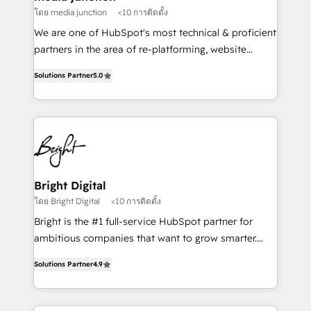
โดย media junction
<10 การติดตั้ง
We are one of HubSpot's most technical & proficient
partners in the area of re-platforming, website
design & development. We specialize in multi-hub
Solutions Partner
5.0
implementations for mid-market & enterprise
companies. We are woman-owned, powered by
coffee, and we ❤️ dogs. We produce award-winning
work for our clients. 🏆2023 Technical Expertise
Impact Award 🏆2022 Technical Expertise Impact
Award 🏆2022 Platform Migration Excellence Impact
Award 🏆2020 Elite Solutions Partner 🏆2019
Bright Digital
Integrations HubSpot Impact Award 🏆2019
โดย Bright Digital
<10 การติดตั้ง
Marketing Enablement HubSpot Impact Award 🏆
Bright is the #1 full-service HubSpot partner for
2018 Website Design HubSpot Impact Award 🏆2017
ambitious companies that want to grow smarter.
Website Design HubSpot Impact Award 🏆2016
From HubSpot onboarding, to training, from
Growth-Driven Design Agency of the Year 🏆2016
Solutions Partner
4.9
developing a new website to lead generation and
Sales Enablement HubSpot Impact Award 🏆2015
digital marketing; we do it all (and with great
Growth-Driven Design Agency of the Year 🏆2015
results)! In short, our services include: - HubSpot