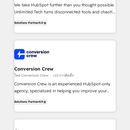
fit like a glove. We’re committed to being both
We take HubSpot further than you thought possible.
highly effective and fun to work with. We believe in
Unlimited Tech turns disconnected tools and chaotic
efficient processes, as well as building great
processes into a seamless, high-performing revenue
relationships. Your success is our success, and we’re
Solutions Partner
5.0
engine. We combine RevOps strategy with deep
all in this together! From startup to enterprise, we’ll
technical execution to help teams scale faster—with
make sure your HubSpot setup becomes a
cleaner data, smarter automation, and more
powerhouse of productivity, so you can focus on
predictable revenue. Specialties: · HubSpot
what matters most: growing your business and
Implementation & Migration · Native & Custom
wowing your customers. Let’s make HubSpot work
Integrations · Custom Development · CPQ & FSM ·
smarter for you!
Reporting & Analytics · GTM Architecture · Sales &
Conversion Crew
Marketing Enablement If you’re ready to elevate
โดย Conversion Crew
<10 การติดตั้ง
HubSpot from “just your CRM” to your growth
Conversion Crew is an experienced HubSpot-only
infrastructure—let’s talk.
agency, specialized in helping you improve your
online processes. This means we help you with: -
Solutions Partner
4.9
Implementing HubSpot (CRM, Marketing, Sales,
Service and Operations) - Developing fast, good-
looking websites in the HubSpot CMS - Building
(custom) integrations between HubSpot and other