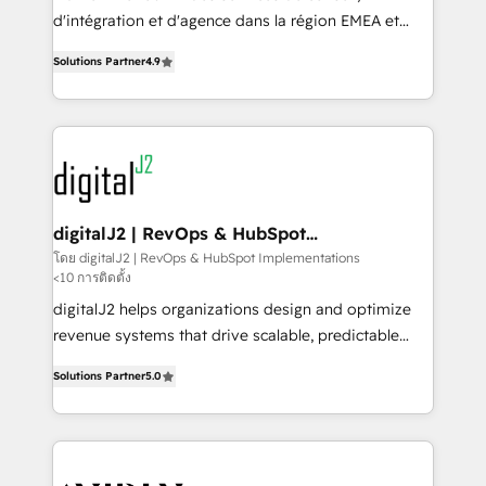
you don't know' recommendations to maximize
d'intégration et d'agence dans la région EMEA et
conversions! OTF is an Elite Partner (top 1% of
North America. Avec plus de 115 experts en
6,500+ Partners) and was named 2023 HubSpot
Solutions Partner
4.9
marketing automation, Growth, Revops, CRM et
Partner of the Year 💥 Trusted by 2,500+ companies
webdesign. Markentive is both a consulting firm, a
to help them scale and close more business, by
digital agency and an integrator. With over 115
using HubSpot (the right way). ⭐️ Here's more info:
experts in marketing automation, growth, revops,
www.onthefuze.com/hubspot-admin Contact us to
CRM and webdesign (We focus on EMEA - USA
learn more!
customers).
digitalJ2 | RevOps & HubSpot
Implementations
โดย digitalJ2 | RevOps & HubSpot Implementations
<10 การติดตั้ง
digitalJ2 helps organizations design and optimize
revenue systems that drive scalable, predictable
growth. As a triple-accredited HubSpot Solutions
Solutions Partner
5.0
Partner, we specialize in both strategic RevOps
planning and hands-on technical execution - building
the operational foundation companies need to
thrive. Industries we specialize in: - Manufacturing -