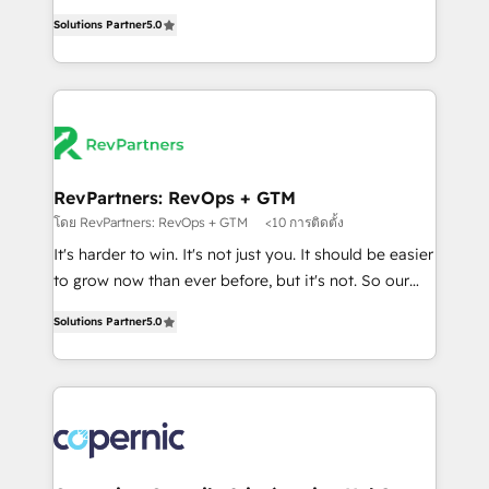
and service to drive sustainable growth With 6 key
Trainers across the team ★ 1,500+ implementations
Solutions Partner
5.0
HubSpot accreditations and experience across
across five continents ★ AI-First, RevOps-led,
hundreds of organizations in dozens of industries,
Onboarding obsessed ★ Company of the Year
there’s a good chance one of our globally integrated
2024/25 INSIDEA helps growing companies turn
teams has worked with clients just like you Let’s
HubSpot into a revenue engine. We onboard your
explore whether S2 is the partner you’ve been
team, migrate your data, and build AI-powered
looking for...and get your next big initiative moving!
workflows that drive adoption from week one, in
your time zone. What we do ➤ Onboarding: Live in
RevPartners: RevOps + GTM
weeks, with workflows built around your business,
โดย RevPartners: RevOps + GTM
<10 การติดตั้ง
not a template. ➤ Migration: Move from any legacy
It's harder to win. It's not just you. It should be easier
CRM. Zero downtime, full data integrity. ➤
to grow now than ever before, but it's not. So our
Implementation: Configure HubSpot to run your
focus is serving you, the person responsible for the
revenue process. Sales, marketing, and service wired
Solutions Partner
5.0
revenue number. We do that by bridging the gap
together. ➤ AI and Integrations: Layer Breeze AI,
where agencies fail: combining GTM strategy with
custom agents, and APIs to remove manual work. ➤
technical execution to solve the right problem at the
Ongoing Management: Monthly tune-ups, feature
right time, with the right solution. We don’t just
rollouts, adoption coaching. Buying HubSpot,
implement your CRM. We engineer revenue
switching to it, or reviving a stale portal? We are
outcomes for the GTM owner on HubSpot. We Build
built for the work.