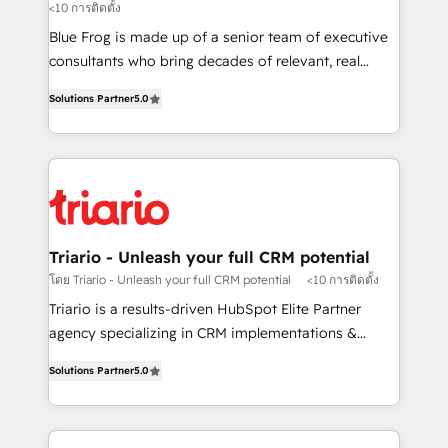
<10 การติดตั้ง
B2B sectors such as manufacturing, SaaS and
business services. We prepare a customized
Blue Frog is made up of a senior team of executive
business case that demonstrates the value and
consultants who bring decades of relevant, real
impact of your digital transformation, including a
world experience to our client engagements. "Blue
Solutions Partner
5.0
detailed financial rationale with a focus on ROI and
Frog is a top, trusted partner in HubSpot's
TCO. As a trusted extension of your team, we
ecosystem for a reason. Their team brings over a
believe in the power of partnership. Together, we
decade of experience to the table, along with deep
embark on a transformational journey that sets your
knowledge of the HubSpot platform and strategies
business up for long-term success. Unlock your
for driving growth. They are committed to helping
business. If not now, when?
our customers grow and finding solutions that fit
their unique business needs. We are thrilled to have
Triario - Unleash your full CRM potential
Blue Frog in the HubSpot ecosystem leading the
โดย Triario - Unleash your full CRM potential
<10 การติดตั้ง
way for customers!" - Yamini Rangan, CEO of
Triario is a results-driven HubSpot Elite Partner
HubSpot “Our experience with the team at Blue Frog
agency specializing in CRM implementations &
has been nothing short of extraordinary. Their years
migrations, Revenue Operations, Custom
of experience and quality of skilled staff has earned
Solutions Partner
5.0
Integrations, Custom AI agents and AI-ready Website
them a trusted reputation within the HubSpot
Design With over 15 years of experience, we help
ecosystem as a reliable partner capable of delivering
companies bridge the gap between marketing, sales,
remarkable experiences for our most sophisticated