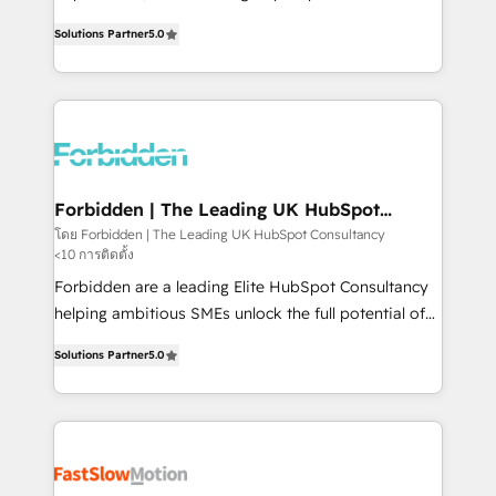
SOC 2 Type II and ISO 27001 certified, reinforcing
aidons les ETI et PME B2B à unifier Marketing,
Solutions Partner
5.0
our commitment to data security and compliance. At
Ventes et Service sur HubSpot grâce à la Revenue
OneMetric, we help revenue teams focus on the
Architecture : alignement des équipes, pipeline
OneMetric that matters most: revenue.
prévisible, croissance mesurable. 🔌 Intégrations
complexes : ERP (Divalto, Sage X3, Cegid, Pennylane,
Dynamics..), VOIP (Aircall, Ringover, Modjo), Shopify,
Oneflow. 💻 Développements custom : CRM UI
Extensions (React), Serverless Node.js, Custom
Forbidden | The Leading UK HubSpot
Consultancy
Objects, thèmes HubL, agents IA & Breeze AI. 🎯
โดย Forbidden | The Leading UK HubSpot Consultancy
<10 การติดตั้ง
Secteurs : Industrie, Distribution B2B, SaaS, Services
B2B, Immobilier, Viticulture, Finance. 🚀 Nos livrables
Forbidden are a leading Elite HubSpot Consultancy
: migration sécurisée, implémentation Marketing +
helping ambitious SMEs unlock the full potential of
Sales + Service Hub, synchronisation ERP ↔
HubSpot. Too many businesses invest in HubSpot
Solutions Partner
5.0
HubSpot temps réel, formation équipes. 🏆 +350
but never see the ROI they expected due to poor
projets livrés. Accrédités HubSpot CRM
adoption, messy data, and disconnected teams
Implementation, Data Migration & Custom
getting in the way. That’s where we come in. We
Integration. 📩 Parlons de votre projet →
partner with scaling businesses across the UK to
digitaweb.com
design, implement, and optimise HubSpot so it