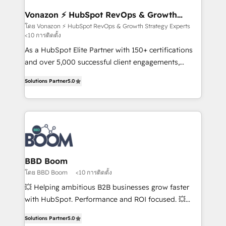
understand your unique needs, crafting custom
strategies that deliver impactful results. Our mission
Vonazon ⚡ HubSpot RevOps & Growth
Strategy Experts
is to empower you to unlock HubSpot’s full potential
โดย Vonazon ⚡ HubSpot RevOps & Growth Strategy Experts
<10 การติดตั้ง
—faster. Through expert training, unmatched
responsiveness, and ongoing support, we equip
As a HubSpot Elite Partner with 150+ certifications
your team to adopt new systems with confidence
and over 5,000 successful client engagements,
and achieve a unified, data-driven approach to
Vonazon turns marketing complexity into
Solutions Partner
5.0
customer engagement.
measurable, scalable growth. From onboarding to
enterprise-grade campaigns, our in-house team
builds scalable strategies that drive long-term
revenue. ⚙️ HubSpot Integration & Optimization •
Seamless CRM, CMS, and automation setup •
Complex platform migrations and data cleanups •
Custom APIs and third-party integrations 📈 End-to-
BBD Boom
End Revenue Acceleration • Lifecycle marketing and
โดย BBD Boom
<10 การติดตั้ง
pipeline growth programs • Sales enablement tools
💥 Helping ambitious B2B businesses grow faster
and CRM optimization • Retention strategies with
with HubSpot. Performance and ROI focused. 💥
customer journey mapping 🏅 Elite-Level HubSpot
BBD Boom is the HubSpot partner that can help you
Execution • 750+ onboardings and 2,000+
Solutions Partner
5.0
to HubSpot Better. We work with your teams to