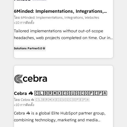
your goals. Therefore, we take a critical look at your
current processes together, from which we create a
6Minded: Implementations, Integrations,
Websites
focused action plan. By implementing these steps in
โดย 6Minded: Implementations, Integrations, Websites
<10 การติดตั้ง
your day-to-day business, you will start to see
results fast. This creates space for growth! Want to
Tailored implementations without out-of-scope
know how we can help? Contact us to set up a
headaches, web projects completed on time. Our in-
meeting!
house team of certified CRM architects, experts,
Solutions Partner
5.0
developers, designers, and marketers handles all
aspects of your HubSpot. ✨ 400+ global clients ✨
100+ seamless migrations from 15+ different CRMs
✨ 100,000+ hours in HubSpot projects, 75+ full Hub
implementations, and 5,000+ pages ✨ CS: Clients
generating 7-digit MRR from inbound campaigns ✨
CS: 245% organic growth & +751% new visitors for a
Cebra 🦓 🇨🇱🇧🇷🇲🇽🇪🇸🇺🇸🇨🇴🇵🇪🇵🇦
full-funnel HubSpot project ✨ CS: 415% conversion
โดย Cebra 🦓 🇨🇱🇧🇷🇲🇽🇪🇸🇺🇸🇨🇴🇵🇪🇵🇦
<10 การติดตั้ง
boost with a new HubSpot site Recognized leaders:
🏆 HubSpot Platform Migration Impact Award 🏆
Cebra 🦓 is a global Elite HubSpot partner group,
Clutch HubSpot Global Leader 🏆 Finalist: HubSpot
combining technology, marketing and media
Inbound Campaign of the Year 🏆 Gold AVA Digital
expertise across Latin America and Southern