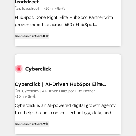
management, and speed up deal closures. With 500+
leadstreet
projects completed, our Agile approach ensures your
โดย leadstreet
<10 การติดตั้ง
HubSpot CRM drives measurable results. Our
HubSpot. Done Right. Elite HubSpot Partner with
RevOps services align your sales, marketing, and
proven expertise across 650+ HubSpot
customer success teams for peak performance. We
implementations. With 12+ years of HubSpot
optimize the revenue lifecycle—lead generation to
Solutions Partner
5.0
experience, we help you use the HubSpot platform
retention—by refining processes and eliminating
to its fullest capacity, improve your current HubSpot
inefficiencies. Using HubSpot tools and data-driven
website, or build your new one.
strategies, we create scalable solutions that
maximize profitability and adapt to your goals.
Cyberclick | AI-Driven HubSpot Elite
Partner
โดย Cyberclick | AI-Driven HubSpot Elite Partner
<10 การติดตั้ง
Cyberclick is an AI-powered digital growth agency
that helps brands connect technology, data, and
creativity to achieve measurable results. Founded in
Solutions Partner
4.9
Barcelona and operating across Spain, LATAM, and
the UK, we support global companies in building