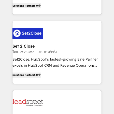
implementados en LATAM, Marcas como Hyatt,
grow with clarity, confidence, and intelligence.
Hospital ABC, Hogares Unión, Yves Rocher,
Solutions Partner
5.0
Operating across the UK, Netherlands, Ireland, and
MacStore, Café Britt, Bella Piel, confiaron en
Canada, we’ve delivered thousands of successful
nosotros para impulsar la eficiencia de sus procesos
HubSpot projects for mid-market and enterprise
en HubSpot. No necesitas tener todas las
clients worldwide, with over 10 years experience. We
respuestas para empezar. Te ayudamos a identificar
combine HubSpot, data, and AI to design connected
el primer caso de uso que más impacto te dará.
go-to-market systems that align people, process,
Solo continúas si ves valor real en los primeros 14
and technology for predictable, scalable revenue
Set 2 Close
días.
growth. Our expertise spans RevOps, CRM and data
โดย Set 2 Close
<10 การติดตั้ง
architecture, AI enablement, and strategic marketing,
Set2Close, HubSpot’s fastest-growing Elite Partner,
delivered through our proprietary FLAIR framework
excels in HubSpot CRM and Revenue Operations
for responsible AI adoption. As a HubSpot Elite
(RevOps) services to boost B2B sales and growth.
Partner and ISO 27001:2022 certified consultancy,
Solutions Partner
5.0
As a top HubSpot Elite Partner, we specialize in
we blend strategy, creativity, and technology to help
custom HubSpot CRM solutions. Our experts design,
organisations scale smarter and grow stronger.
implement, and optimize systems to enhance user
experience, functionality, and adoption across sales,
marketing, and service teams. From setup to
refinement, we streamline workflows, improve lead