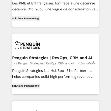
custom development, and extensibility. When you
Les PME et ETI françaises font face à une décennie
work with Aptitude 8, you get a team – not an
décisive. D'ici 2030, une vague de consolidation va
individual – with embedded consulting, strategy,
recomposer le marché. Seules survivront les
development, and project management. We have
Solutions Partner
4.9
entreprises qui auront réussi leur transformation. Le
100% US-based, FTE team members. We offer
problème ? 58% des dirigeants savent que l'IA est
project-based and managed services engagements
vitale pour leur survie. Mais 57% n'ont aucune
that include new HubSpot implementations,
stratégie. Et 43% ne maîtrisent même pas leurs
migrations from other platforms, systems
données. C'est le paradoxe français : conscience
integration, extensibility, custom development, and
totale, action nulle. La solution s'appelle l'Entreprise
ongoing RevOps support.
Augmentée. Ce n'est pas une entreprise qui utilise
Penguin Strategies | RevOps, CRM and AI
l'IA. C'est une organisation qui a réussi la symbiose
โดย Penguin Strategies | RevOps, CRM and AI
<10 การติดตั้ง
entre l'expertise humaine et l'intelligence artificielle.
Penguin Strategies is a HubSpot Elite Partner that
Pas pour remplacer l'humain, mais pour l'augmenter.
helps companies build high performing revenue
Chez Ideagency, nous accompagnons cette
operations across complex sales cycles, multi
transformation. D'abord les fondations : des
Solutions Partner
5.0
system environments and global SaaS or
données unifiées, des processus alignés. Ensuite
manufacturing teams. Trusted by leading enterprises
l'augmentation : l'IA là où elle crée de la valeur. Et
and fast growing scale ups including Sony, Rapyd,
surtout : l'humain qui reste au centre. Parce que la
Fiverr, XM Cyber, Bridgepointe Technologies, EMA
vraie performance vient de l'intérieur. Act Inside.