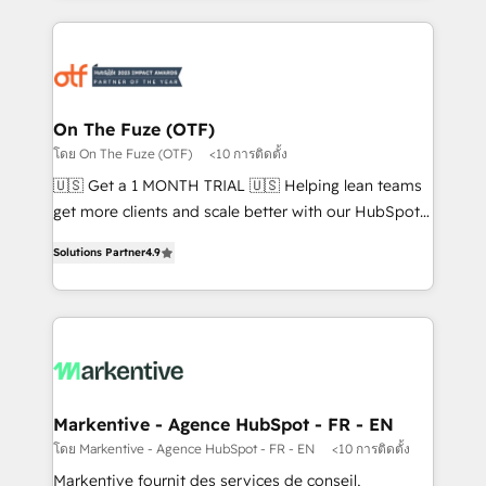
services, smart agents, and purpose-built apps,
tailored to your business. Together, we unlock
results, fast. ⚙️CRM & RevOps: Align all Hubs to your
buyer journey for clean data, scalability, & reporting.
🎯Demand Gen & ABM: Drive pipeline with inbound,
On The Fuze (OTF)
ABM, AEO, SEO, & paid media. 👩‍💻Web Design:
โดย On The Fuze (OTF)
<10 การติดตั้ง
Build high-performing websites with UX, messaging,
🇺🇸 Get a 1 MONTH TRIAL 🇺🇸 Helping lean teams
& conversion strategy that drive results. 🤖AI
get more clients and scale better with our HubSpot
Strategy: Activate Breeze Agents, configure HubSpot
Consulting & 'Done For You' Services. 🚀 Who We
AI, & maximize AEO with tailored AI services. 🧩
Solutions Partner
4.9
Work With 🚀 We help lean, growing companies: -
Integrations: Extend HubSpot with custom
Win more business - Reduce no-shows - Improve
integrations, hosting, & maintenance.
lead & deal conversion rates - Scale with less
headcount ...by using HubSpot's full capabilities. 🤓
What do you get? 🤓 Our client's are too busy to
learn the ins-and-outs of HubSpot. We give you a
Personal Consultant + Tech Team to handle the
Markentive - Agence HubSpot - FR - EN
heavy lifting of mapping out AND building your ideal
โดย Markentive - Agence HubSpot - FR - EN
<10 การติดตั้ง
system. + Get best practices and 'don't know what
Markentive fournit des services de conseil,