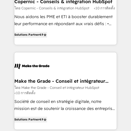
Different Because We're Built Different: - Secure:
Copernic - Conseils & intégration HubSpot
Soc2 compliant 🛡️ - Onboarding: Implementations
โดย Copernic - Conseils & intégration HubSpot
<10 การติดตั้ง
starting from $1,5k - Clay: Elite Studio Solutions
Nous aidons les PME et ETI à booster durablement
Partner 🤝 - Global: 75+ RPers across five continents
leur performance en répondant aux vrais défis : •
🌐 - Scale: Largest organically grown & fastest tiering
Intégration de HubSpot avec d’autres outils (ERP,
Elite HubSpot Partner 🪴 - CRM: More Sales Hub
Solutions Partner
4.9
téléphonie, etc.) • Alignement des équipes grâce à un
implementations than any other Partner 💻 -
outil et des données partagées • Amélioration de la
Salesforce: We convert SFDC addicts to HubSpot
collecte et de l’analyse des données pour des
evangelists 🧡 Don't pick a marketing or technical
décisions éclairées • Optimisation de l’efficacité et
agency for a GTM engineer’s job. The choice is
de la productivité des équipes Notre équipe de 30
yours. Start winning.
consultants certifiés HubSpot aborde chaque projet
avec un engagement total, alignant processus
Make the Grade - Conseil et intégrateur
HubSpot
métiers et technologie, et guidant vos équipes à
โดย Make the Grade - Conseil et intégrateur HubSpot
<10 การติดตั้ง
travers le changement, tout en centrant vos objectifs
d’entreprise. Grâce à une méthodologie éprouvée
Société de conseil en stratégie digitale, notre
auprès de plus de 400 clients, nous comprenons
mission est de soutenir la croissance des entreprises
rapidement vos enjeux et intégrons parfaitement
B2B à travers l’acquisition de nouveaux clients,
Solutions Partner
4.9
HubSpot dans votre organisation. Pour toute
l'intégration CRM et le développement des revenus
question technique ou besoin de structuration de
auprès de vos comptes existants. En France et à