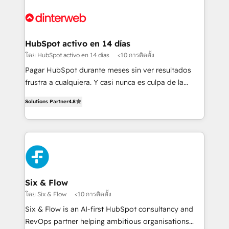
decisions with data - Find a new voice and reach
customer experiences, integrate systems, and
more people - Get the most out of your HubSpot
supercharge revenue operations Key services: • CRM
investment
Implementation • Systems Integration • Digital
Transformation / Web Development • RevOps &
HubSpot activo en 14 días
Sales Consulting • Marketing Automation What
โดย HubSpot activo en 14 días
<10 การติดตั้ง
makes us different? 🚀 Top 0.5% of global HubSpot
Pagar HubSpot durante meses sin ver resultados
agencies ⚙️ The strongest technical ability and
frustra a cualquiera. Y casi nunca es culpa de la
integration capabilities 💼 Consultative, long-term
herramienta: es del enfoque con el que se
partners who will embed ourselves into your
Solutions Partner
4.8
implementó. Trabajamos con un catálogo de +80
business, processes and systems 🏢 We specialise in
casos de uso: cada uno resuelve un problema
working with mid-market and enterprise
concreto de tu operación en HubSpot. La entrega
organisations, global organisations and those with
toma de 1 a 3 semanas por caso, abordamos varios
complex use cases 🏆 CRM Implementation,
en paralelo cuando tiene sentido, y siempre
Platform Enablement, Custom Integration and
confirmamos resultados antes de seguir avanzando.
Onboarding Accredited 🔐 ISO27001 & ISO9001
Empiezas a ver resultados antes de que termine el
Six & Flow
Certified
mes. 🏆 HubSpot Partner of the Year 2022, máximo
โดย Six & Flow
<10 การติดตั้ง
reconocimiento del ecosistema. Elite Solutions
Six & Flow is an AI-first HubSpot consultancy and
Partner, el nivel más alto. +700 clientes
RevOps partner helping ambitious organisations