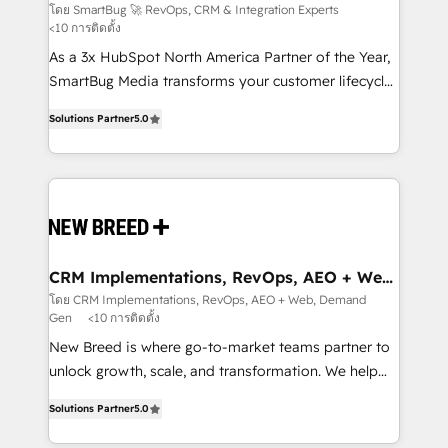
Experts
across all Hubs, validated by our 7 HubSpot
โดย SmartBug 🚀 RevOps, CRM & Integration Experts
<10 การติดตั้ง
Accreditations. AI-Powered RevOps: Breeze AI,
custom AI agents, and high-integrity migrations for
As a 3x HubSpot North America Partner of the Year,
total reporting clarity. Security & Compliance: SOC 2
SmartBug Media transforms your customer lifecycle
Type I and HIPAA attested for enterprise-grade data
into a revenue engine. Our unified ecosystem
Solutions Partner
5.0
security. 🏆 Why Bluleadz? GTM OS Partner | 16+
includes specialized divisions Globalia (AI &
Years Experience | 1,000+ Five-Star Reviews
Software) and Point Success Media (Paid Media),
making this the official home for all three brands. 🔄
Implementation & Integration - Seamless migrations
and system integrations powered by Globalia’s
technical development team. - 19 HubSpot-certified
trainers to drive platform adoption. 📈 Revenue
CRM Implementations, RevOps, AEO + Web,
Demand Gen
Generation - Full-funnel marketing and high-
โดย CRM Implementations, RevOps, AEO + Web, Demand
Gen
<10 การติดตั้ง
performance advertising via Point Success Media. -
Expert deployment of Breeze AI and custom agents
New Breed is where go-to-market teams partner to
to automate growth. 🏆 Elite Excellence - 8 platform
unlock growth, scale, and transformation. We help
accreditations and deep HIPAA-compliance
companies activate HubSpot’s AI-powered
Solutions Partner
5.0
expertise. - A team of 250+ experts dedicated to
customer platform and operationalize HubSpot’s
your resilient growth.
Loop Marketing framework through expert-led