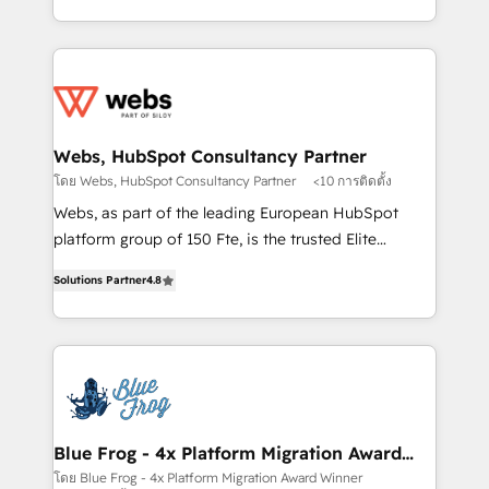
implementations • Deep expertise across marketing,
solve all your HubSpot challenges and improve user
sales, and service hubs • Built-in flexibility for
adoption, sales process and marketing results.
startups to global brands
Services 📚 Onboarding your team to HubSpot for
the first time 🔧 Designing and optimising your
HubSpot set-up for better results 🌐 Website design
and build using HubSpot 🔌 Integrating HubSpot
Webs, HubSpot Consultancy Partner
with other systems 🎓 Training your teams to be
โดย Webs, HubSpot Consultancy Partner
<10 การติดตั้ง
HubSpot pros 📊 Lead generation services using
Webs, as part of the leading European HubSpot
HubSpot Why us? - SIX HubSpot Accreditations -
platform group of 150 Fte, is the trusted Elite
awarded by HubSpot after a rigorous process for
HubSpot CRM Partner offering you a roadmap on
CRM, Solutions Architecture, Onboarding , Data
Solutions Partner
4.8
maximizing EBITDA and achieving Commercial
Migration, Custom Integration & Platform
Excellence. With our targeted processes, we
Enablement -Onboarded over 500 businesses to
strengthen your digital transformation and minimize
HubSpot -Top 1% of partners worldwide -In-house
costs. As HubSpot's Advanced Accredited CRM
team of 25+ experts Contact us today to help you
Implementation partner, we provide expertise to
get more from your investment in HubSpot.
drive your business forward. Since 2015 we are fully
www.bbdboom.com
dedicated to HubSpot and with an experienced
Blue Frog - 4x Platform Migration Award
Winner
team (50+), we work with reputable companies in
โดย Blue Frog - 4x Platform Migration Award Winner