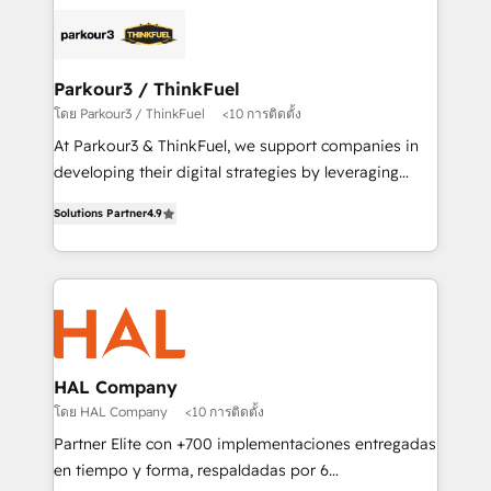
and customer success through smart automation,
clients.” - Brian Garvey, VP, Solutions Partner
data hygiene, and tailored HubSpot solutions. Our
Program, HubSpot.
clients choose us because we blend the expertise of
a global consultancy with the care and agility of a
Parkour3 / ThinkFuel
boutique firm. At Triario, we’re big enough to deliver
โดย Parkour3 / ThinkFuel
<10 การติดตั้ง
but small enough to listen. Our Services: HubSpot
At Parkour3 & ThinkFuel, we support companies in
implementations & data migration Custom AI agents
developing their digital strategies by leveraging
Revenue Operations API integrations AI-ready
technologies and automating their marketing and
Website design Let’s turn your CRM into your growth
Solutions Partner
4.9
sales processes to generate growth. Our offer spans
engine!
from Strategy to Operations. We specialize in CRM
onboarding and implementation, web design, sales
& marketing automation, and digital marketing. With
extensive experience working with tech companies
and manufacturers since 2002, we are committed to
empowering our clients and developing their
HAL Company
autonomy. Get to grips with HubSpot through
โดย HAL Company
<10 การติดตั้ง
guided implementation and seamless integration of
Partner Elite con +700 implementaciones entregadas
the CRM platform into your digital ecosystem. Would
en tiempo y forma, respaldadas por 6
you like support in deploying your inbound