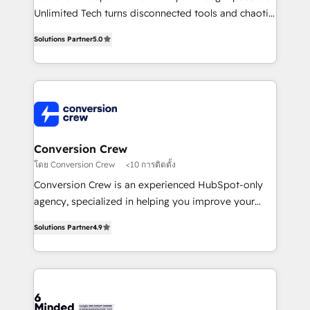
highly effective and fun to work with. We believe in
Unlimited Tech turns disconnected tools and chaotic
efficient processes, as well as building great
processes into a seamless, high-performing revenue
relationships. Your success is our success, and we’re
Solutions Partner
5.0
engine. We combine RevOps strategy with deep
all in this together! From startup to enterprise, we’ll
technical execution to help teams scale faster—with
make sure your HubSpot setup becomes a
cleaner data, smarter automation, and more
powerhouse of productivity, so you can focus on
predictable revenue. Specialties: · HubSpot
what matters most: growing your business and
Implementation & Migration · Native & Custom
wowing your customers. Let’s make HubSpot work
Integrations · Custom Development · CPQ & FSM ·
smarter for you!
Reporting & Analytics · GTM Architecture · Sales &
Conversion Crew
Marketing Enablement If you’re ready to elevate
โดย Conversion Crew
<10 การติดตั้ง
HubSpot from “just your CRM” to your growth
Conversion Crew is an experienced HubSpot-only
infrastructure—let’s talk.
agency, specialized in helping you improve your
online processes. This means we help you with: -
Solutions Partner
4.9
Implementing HubSpot (CRM, Marketing, Sales,
Service and Operations) - Developing fast, good-
looking websites in the HubSpot CMS - Building
(custom) integrations between HubSpot and other
systems you use You need a clear method to reach