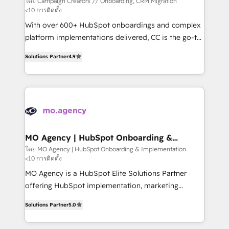
โดย Campaign Creators // Onboarding, CRM Migration
<10 การติดตั้ง
route to your revenue goals. We have successfully
supported over 500 organisations with HubSpot
With over 600+ HubSpot onboardings and complex
implementation, optimisation, training, and
platform implementations delivered, CC is the go-to
adoption assurance. Our tried and tested Roadmap
Elite Solutions Partner for businesses ready to
Solutions Partner
4.9
methodology will ensure that you receive the best
migrate, replatform, and scale smarter. We specialize
deployment experience possible. Whether you are
in high-impact CRM and CMS migrations and
new to HubSpot or seeking to turn around a poor
onboarding from platforms like Salesforce, NetSuite,
install, our team have the change management
Zoho, Pardot, Marketo, Microsoft Dynamics, Wix,
expertise to deliver the solutions you need.
WordPress and legacy CRMs, turning fragmented
systems into unified, growth-ready HubSpot
architectures that accelerate revenue operations and
MO Agency | HubSpot Onboarding &
Implementation
performance. - Multi-object CRM migration, cleanup,
โดย MO Agency | HubSpot Onboarding & Implementation
<10 การติดตั้ง
and implementation. - Pre-built and custom
integrations across your full tech stack. - Custom
MO Agency is a HubSpot Elite Solutions Partner
object setup, CMS builds, and full-funnel automation.
offering HubSpot implementation, marketing
- Dashboards, lifecycle campaigns, and lead
automation, CRM and RevOps consulting, B2B SEO,
Solutions Partner
5.0
nurturing sequences. - Cross-hub setup across
paid media, content marketing, AEO and GEO (AI
Marketing, Sales, Operations, and Service Hubs. -
search optimisation), and HubSpot Content Hub and