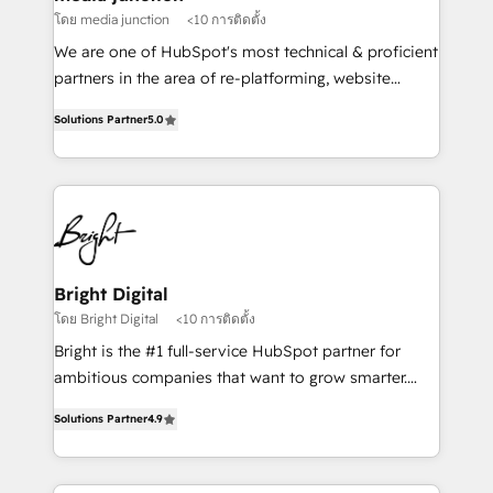
โดย media junction
<10 การติดตั้ง
We are one of HubSpot's most technical & proficient
partners in the area of re-platforming, website
design & development. We specialize in multi-hub
Solutions Partner
5.0
implementations for mid-market & enterprise
companies. We are woman-owned, powered by
coffee, and we ❤️ dogs. We produce award-winning
work for our clients. 🏆2023 Technical Expertise
Impact Award 🏆2022 Technical Expertise Impact
Award 🏆2022 Platform Migration Excellence Impact
Award 🏆2020 Elite Solutions Partner 🏆2019
Bright Digital
Integrations HubSpot Impact Award 🏆2019
โดย Bright Digital
<10 การติดตั้ง
Marketing Enablement HubSpot Impact Award 🏆
Bright is the #1 full-service HubSpot partner for
2018 Website Design HubSpot Impact Award 🏆2017
ambitious companies that want to grow smarter.
Website Design HubSpot Impact Award 🏆2016
From HubSpot onboarding, to training, from
Growth-Driven Design Agency of the Year 🏆2016
Solutions Partner
4.9
developing a new website to lead generation and
Sales Enablement HubSpot Impact Award 🏆2015
digital marketing; we do it all (and with great
Growth-Driven Design Agency of the Year 🏆2015
results)! In short, our services include: - HubSpot