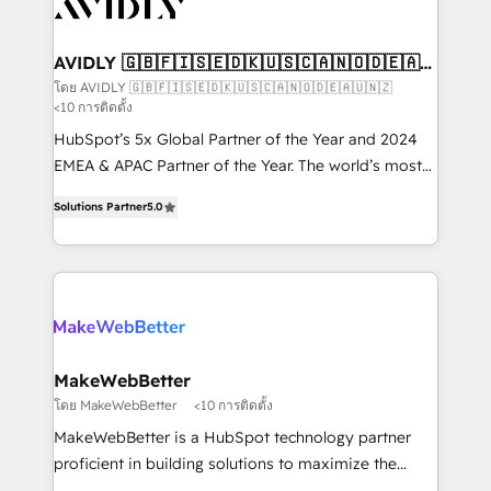
Healthcare - Financial Services - Managed IT (MSP) -
Franchises - Professional Services - And more! How
we help: ✔️ Full HubSpot implementations and portal
AVIDLY 🇬🇧🇫🇮🇸🇪🇩🇰🇺🇸🇨🇦🇳🇴🇩🇪🇦🇺
🇳🇿
optimization ✔️ Data migrations, CRM architecture,
โดย AVIDLY 🇬🇧🇫🇮🇸🇪🇩🇰🇺🇸🇨🇦🇳🇴🇩🇪🇦🇺🇳🇿
<10 การติดตั้ง
and reporting foundations ✔️ Custom integrations
and workflow automation ✔️ User adoption
HubSpot’s 5x Global Partner of the Year and 2024
programs, training, and enablement Through project-
EMEA & APAC Partner of the Year. The world’s most
based engagements and ongoing RevOps
experienced and fully accredited HubSpot Solutions
Solutions Partner
5.0
partnerships, we guide organizations through the
Partner. 🚀 With 2,750+ HubSpot projects delivered
revenue maturity model - delivering the right
and 370+ specialists across EMEA, APAC and NAM,
improvements at the right time so operations
we de-risk complex CRM programmes and
evolve strategically and sustainably as the business
accelerate ROI across every HubSpot Hub. 🧭 From
grows.
multi-region migrations to AI-powered automation,
we turn complexity into clarity, human at global
scale. 🏆 HubSpot’s CEO called us “the partner of the
MakeWebBetter
future.” Others agree it is proof of trust built through
โดย MakeWebBetter
<10 การติดตั้ง
measurable impact.
MakeWebBetter is a HubSpot technology partner
proficient in building solutions to maximize the
operational efficiency of HubSpot. The fastest-