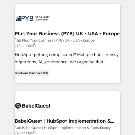
Ongoing optimization, managed support, and
WordPress development. We work with enterprise
scalable retainers. Let’s make HubSpot your most
and growth-led companies across technology,
powerful growth engine. Built to convert, scale, and
professional services, financial services and
drive results.
industrial sectors. Offices in Johannesburg, Cape
Town, Dubai & London. 500+ HubSpot CRM
Plus Your Business (PYB) UK • USA • Europe
implementations delivered. AI visibility coverage
โดย Plus Your Business (PYB) UK • USA • Europe
<10 การติดตั้ง
across ChatGPT, Claude, Perplexity, Gemini and
Google AI Overviews. HubSpot Impact Award -
HubSpot getting complicated? Multiple hubs, messy
Customer First HubSpot Impact Award - Integrations
migrations, AI, governance. We organise that
Innovation HubSpot Impact Award - Platform
complexity, so your team can put HubSpot to work...
Solutions Partner
5.0
Migration Excellence HubSpot Impact Award -
Welcome to our Profile! We help with: • CRM
Platform Excellence 40+ full-time HubSpot
implementation, reports, workflows, and team
professionals. 100s of certifications and
training • CRM migration from Salesforce, Pipedrive,
accreditations with HubSpot.
Dynamics and others • Technical projects including
custom API integrations • AI governance for
HubSpot-centred operations A little about us: •
Boutique 'Elite' team of 12 • 150+ clients across Sales
BabelQuest | HubSpot Implementation &
Consultancy
Hub, Marketing Hub, Service Hub, Data Hub and
โดย BabelQuest | HubSpot Implementation & Consultancy
<10 การติดตั้ง
CMS • ISO/IEC 27001:2022, ISO 9001:2015, and ISO