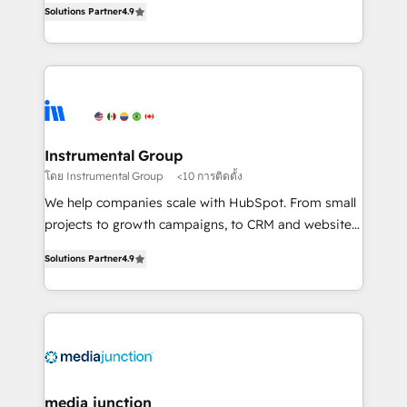
Solutions Partner
4.9
growing tech-enabler & facilitator, MakeWebBetter,
hands you the blend of HubSpot expertise &
eminent solutions & integrations. Trust us to
streamline your HubSpot experience. 🚀HubSpot
Elite Partners with 10+ years of HubSpot experience
🤝HubSpot Premier Integration partner 🤝Google
Premier Partner 2023 🌟5 HubSpot Accreditations 🌟
Instrumental Group
Won HubSpot Theme Challenge 2021 🌟INBOUND’19
โดย Instrumental Group
<10 การติดตั้ง
HubSpot Rising Star Why us? Harnessing the full
We help companies scale with HubSpot. From small
potential of the powerful HubSpot CRM. ✔️A team of
projects to growth campaigns, to CRM and websites.
HubSpot experts backed by over 10+ years of
Hire an agency that's experienced in every inch of
HubSpot experience ✔️Flexible pricing models —
Solutions Partner
4.9
HubSpot and willing to work hand-in-hand with your
Hourly-fee (assigned one Dedicated HubSpot
team to simplify the complex and build a better
Admin); Monthly-fee (HubSpot Admin + Project
experience for your team and customers.
Manager); and Fixed Project Cost (as per
requirement). ✔️Helped over 25,000+ customers so
far with our HubSpot solutions. ✔️Bespoke apps &
on-demand bundle services. Connect with us today!
media junction