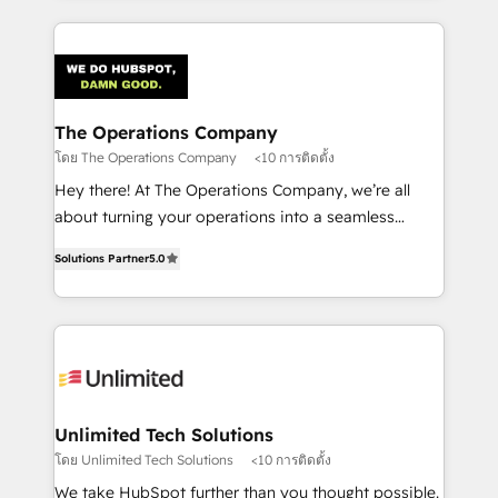
smarter marketing, sales, and customer success
strategies. As the only HubSpot Elite Partner in
Iberia (Spain & Portugal), we combine human insight
with intelligent automation to drive sustainable
growth. Our multidisciplinary team designs solutions
The Operations Company
that simplify complexity, boost performance, and
โดย The Operations Company
<10 การติดตั้ง
turn innovation into real impact. 🌍 Highlights •
Hey there! At The Operations Company, we’re all
HubSpot Partner since 2012 • 2022 EMEA Impact
about turning your operations into a seamless
Award: Best Integration • 150+ successful HubSpot
experience that powers real results. We specialize in
projects • Clients in 30+ industries • Proprietary
Solutions Partner
5.0
transforming complex systems into efficient,
technology for integrations • Multilingual team:
scalable solutions that work across your entire
English, Spanish, Portuguese & Italian 👉 Grow
organization. We’re a unique blend of deep HubSpot
smarter with AI and HubSpot.
expertise, strategic thinking, and hands-on
operational know-how. We know that no two
businesses are alike, so we don’t do cookie-cutter
solutions. Instead, we dive in to understand your
Unlimited Tech Solutions
needs, goals, and challenges to deliver solutions that
โดย Unlimited Tech Solutions
<10 การติดตั้ง
fit like a glove. We’re committed to being both
We take HubSpot further than you thought possible.