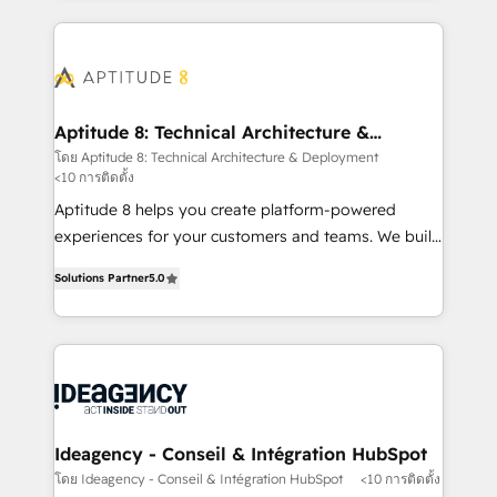
votre projet HubSpot, contactez notre équipe pour
l'international, nous travaillons avec des ETI
un échange dédié.
ambitieuses, des grands groupes voulant aller au-
delà d’une simple transformation digitale et des
startups florissantes. Nos 3 grandes expertises sont :
➤ L’intégration de CRM et de méthodologie RevOps
Aptitude 8: Technical Architecture &
Deployment
pour aligner les équipes marketing, commerciales et
โดย Aptitude 8: Technical Architecture & Deployment
<10 การติดตั้ง
support client (data migration, synchronisation API,
audit et maintenance) ➤ La création de sites internet
Aptitude 8 helps you create platform-powered
de conversion qui transforment les visiteurs en
experiences for your customers and teams. We build
opportunités d'affaires ➤ La mise en place de
multi-hub solutions and orchestrate operations
Solutions Partner
5.0
stratégies d'acquisition marketing (SEO, SEA,
across your entire tech stack. Aptitude 8 is trusted
inbound, automatisation marketing, ABM, IA,
by top brands such as Lenovo, Bluetooth,
emailing) Informations clés : - 10 ans d'expérience -
International Sports Sciences Association, SXSW,
100+ intégrations CRM HubSpot réussies - 40
Notion, Soundcloud, American Nurses Association,
experts conseil - 150 certifications HubSpot
Randstad, Uber Freight, and HubSpot itself. We have
cumulées
the largest technical consulting team of any HubSpot
partner and expertise across operational strategy,
Ideagency - Conseil & Intégration HubSpot
business-first process building, system integration,
โดย Ideagency - Conseil & Intégration HubSpot
<10 การติดตั้ง