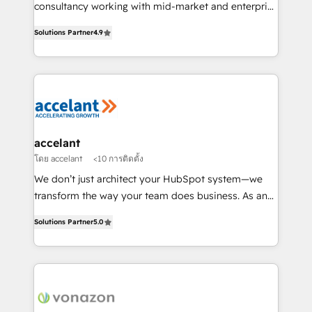
Netsuite 🤖 Google or Microsoft ✍️ DocuSign or
consultancy working with mid-market and enterprise
PandaDoc 🌐 Avalara or Quaderno HubSnacks holds
businesses. We go beyond implementation, shaping
the rare Advanced "Custom Integrations"
Solutions Partner
4.9
the strategy, processes, and teams that turn
Accreditation, securely sync data across... 🔄 any
HubSpot into a genuine growth engine. Named
apps, in any direction. Stuck on your old CRM..?
HubSpot's Global Partner of the Year in 2024,
Migrate | seamlessly off your old CRM onto a clean
consistently ranked among their top 5 partners
new HubSpot portal with Advanced Website and
worldwide, and with over 15 years in the ecosystem,
CRM Migrations using our in-house "HubScrub" Tool.
Huble has built a track record that speaks for itself.
One company, one operating model, delivering
accelant
across offices and consulting teams in the UK, USA,
โดย accelant
<10 การติดตั้ง
Canada, Germany, France, Belgium, Singapore, and
We don’t just architect your HubSpot system—we
South Africa. Certified compliant with ISO/IEC
transform the way your team does business. As an
27001:2022 and ISO 9001:2015 across all seven
Elite HubSpot Solutions Partner, we specialize in
international offices and 175+ employees.
Solutions Partner
5.0
creating tailored, end-to-end CRM solutions that
accelerate growth, improve operational efficiency,
and ensure faster time to value on HubSpot. What
sets us apart? Our people-centric approach. From
day one, our team takes the time to deeply