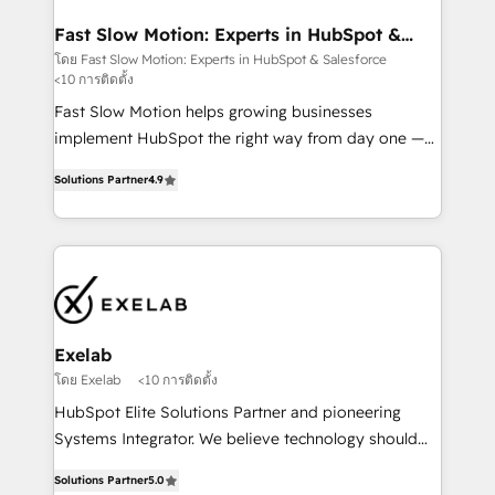
actually drives revenue, not just reports on it. Our
services include: - Choosing the right HubSpot
Fast Slow Motion: Experts in HubSpot &
Salesforce
package for your business - Full CRM, Marketing, and
โดย Fast Slow Motion: Experts in HubSpot & Salesforce
<10 การติดตั้ง
Sales Hub implementations - Custom dashboards
and reporting - Workflow automation and data
Fast Slow Motion helps growing businesses
clean-up - Sales enablement and team training -
implement HubSpot the right way from day one —
Ongoing optimisation and RevOps support Based in
with the flexibility to scale as complexity increases.
Solutions Partner
4.9
Leeds and London, we partner with SMEs across the
Highly certified in both HubSpot and Salesforce, we
UK who are ready to turn HubSpot into the growth
bring deep experience in CRM implementation,
engine it’s meant to be.
integrations, and data migration across modern
business systems. Built to serve growing mid-
market and enterprise organizations, our team
combines strong technical execution with real
business perspective. Many of our consultants have
Exelab
scaled businesses themselves, giving us a practical
โดย Exelab
<10 การติดตั้ง
understanding of what owners and operators need
HubSpot Elite Solutions Partner and pioneering
as their systems, data, and processes evolve. Since
Systems Integrator. We believe technology should
2014, we’ve supported 1,400+ clients across a wide
serve business strategy, not the other way around.
range of industries, including healthcare, software,
Solutions Partner
5.0
Every engagement begins with clear objectives,