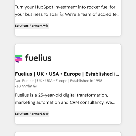
42001:2023 certified - the AI management standard •
Turn your HubSpot investment into rocket fuel for
GuardHub: our AI governance framework, built on
your business to soar 🚀 We’re a team of accredited
ISO 42001 Ready for the next step? Click the 👈
HubSpot experts ready to help you. We can
Solutions Partner
4.9
'𝗖𝗼𝗻𝘁𝗮𝗰𝘁 𝗯𝘂𝘀𝗶𝗻𝗲𝘀𝘀' button to get in touch (𝘸𝘦'𝘳𝘦
implement the platform into complex business
𝘴𝘶𝘱𝘦𝘳 𝘳𝘦𝘴𝘱𝘰𝘯𝘴𝘪𝘷𝘦)
environments, optimise what you've got and make
sure you can actually use it, build your website in
HubSpot or create an inbound marketing strategy
for you and execute it on HubSpot. We are on the
G-Cloud 14 CCS (Crown Commercial Service)
framework, meaning we've been accredited by
Fuelius | UK • USA • Europe | Established in
1998
HubSpot and vetted by the CCS, which means we
โดย Fuelius | UK • USA • Europe | Established in 1998
<10 การติดตั้ง
can support public sector companies as well the
other ones listed in our profile. Our services: -
Fuelius is a 25-year-old digital transformation,
HubSpot implementation - HubSpot CMS website
marketing automation and CRM consultancy. We
build We can do lots of things. But everything we do
enable mid-market and enterprise clients to
Solutions Partner
5.0
is there for you to: - Grow revenue, and run your
maximise their return from digital and fuel their
business more efficiently - Build stronger
growth. We modernise platforms, streamline
relationships with customers - Make better
operations that are causing inefficiencies, improve