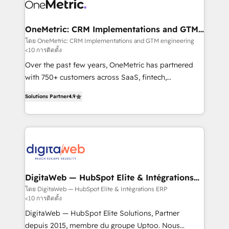
Design Automation and Uptive. 📊 RevOps & data
Stand Out.
architecture 🔗 CRM migrations & End to end
integrations 🤖 AI workflows & enrichment 📘 Team
OneMetric: CRM Implementations and GTM
engineering
enablement & company-wide adoption We create
โดย OneMetric: CRM Implementations and GTM engineering
<10 การติดตั้ง
HubSpot environments that teams use with
confidence and that leadership can rely on for
Over the past few years, OneMetric has partnered
scalable revenue insights.
with 750+ customers across SaaS, fintech,
healthcare, real estate, and other industries. With
Solutions Partner
4.9
150+ HubSpot-certified experts, we deliver scalable
solutions to complex GTM and RevOps challenges.
Our Expertise 🔹 Onboarding & Implementation:
Accredited HubSpot Partner, ensuring smooth setup
tailored to your GTM motion. 🔹 Migrations: Move
from other CRMs to HubSpot without data loss or
downtime. 🔹 RevOps Strategy: Align teams,
DigitaWeb — HubSpot Elite & Intégrations
ERP
processes, and data to drive revenue efficiency. 🔹
โดย DigitaWeb — HubSpot Elite & Intégrations ERP
<10 การติดตั้ง
Integrations: Connect HubSpot with your tech stack
for better adoption. 🔹 Custom Solutions: Build
DigitaWeb — HubSpot Elite Solutions, Partner
tailored apps, workflows, and configurations. We are
depuis 2015, membre du groupe Uptoo. Nous