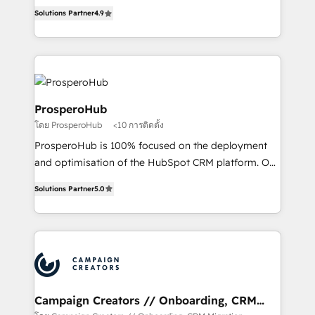
acreditaciones de HubSpot y un equipo de 6
marketing strategy? We'll provide support tailored
Solutions Partner
4.9
Certified Trainers avalados por HubSpot Academy.
to your needs and sales objectives. With 125+
Acompañamos a las empresas en cada etapa de su
certifications, we are part of the most certified
crecimiento integrando estrategia, tecnología y
Canadian agencies, and we both hold Onboarding
procesos comerciales para potenciar resultados
Accreditations. Based in Canada (coast to coast), our
reales. Nos caracterizamos por combinar excelencia
services are offered in both English & French.
técnica con una mirada estratégica a largo plazo.
ProsperoHub
โดย ProsperoHub
<10 การติดตั้ง
ProsperoHub is 100% focused on the deployment
and optimisation of the HubSpot CRM platform. Our
highly experienced team of solutions experts will
Solutions Partner
5.0
ensure that you achieve maximum adoption and
ROI from your HubSpot investment. Use our
extensive HubSpot, sales, marketing, service and
integrations expertise to lead your team on their
HubSpot journey, design and implement your
processes and skilfully bring your revenue
infrastructure to life. Our collaborative approach
Campaign Creators // Onboarding, CRM
Migration
keeps you in control whilst we plan and support the