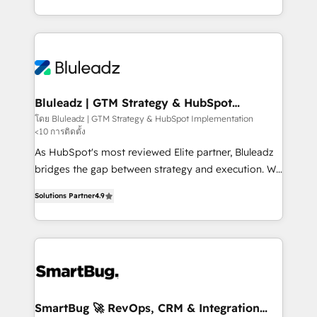
B2B services, manufacturing, financial services and
customer journey mapping, and measurable KPIs.
more. Whether clients are new to HubSpot or
Only then we architect solutions. The question is
expanding into more advanced use cases, we focus
never which features to activate, but which
on delivering clean, scalable, AI-ready systems that
outcomes to deliver. -SYSTEM INTEGRATION-
create long-term value and a consistently strong
Connectors, workflows, and data architectures that
client experience.
make HubSpot the operational hub, integrated with
Bluleadz | GTM Strategy & HubSpot
Implementation
SAP, Microsoft Dynamics, custom ERPs, and any
โดย Bluleadz | GTM Strategy & HubSpot Implementation
<10 การติดตั้ง
enterprise platform. Proprietary apps extend
HubSpot beyond standard configurations. -AI-
As HubSpot's most reviewed Elite partner, Bluleadz
FIRST- AI across customer-facing operations to
bridges the gap between strategy and execution. We
accelerate decisions, streamline processes, and
don't just "set up tools" — we install the GTM
Solutions Partner
4.9
unlock efficiency at scale. From predictive
Operating System (GTM OS) to align your leadership
intelligence to conversational AI, we turn data into
and engineer a portal that drives predictable
action and automation into competitive advantage.
revenue velocity. 🚀 GTM Strategy & Alignment
✦ 150+ implementations ✦ 100+ certifications ✦ 7
Workshops & Sprints: Identify "Valleys of Death"
accreditations
stalling growth. Fix your ICP, Math, and Story to stop
"accelerating a mess." ⚙️ Elite Engineering & AI
Scalable Architecture: Zero-technical-debt setup
SmartBug 🚀 RevOps, CRM & Integration