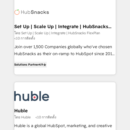
Became the 5th Agency to reach Diamond 🏆2014
consultancy: onboarding, training, data migration -
HubSpot COS Performance Award 🏆2014 HubSpot
HubSpot development: websites, custom modules,
COS Design Award 🏆2013 HubSpot Marketplace
integrations - Marketing & sales solutions: digital
Provider of the Year 🏆2011 Became a HubSpot
marketing, advertising, campaigns, content and
Set Up | Scale Up | Integrate | HubSnacks
Partner 📆Founded in 1997
FlexPlan
design We connect people, data and technology to
โดย Set Up | Scale Up | Integrate | HubSnacks FlexPlan
<10 การติดตั้ง
improve customer experiences. With our bright
people, exciting ideas and can-do mentality, we
Join over 1,500 Companies globally who've chosen
ensure revenue growth on a daily basis. So tell us
HubSnacks as their on-ramp to HubSpot since 2014
your challenge; our passionate and growth driven
Simple pay-as-you-go plans that accelerate value...
Solutions Partner
4.9
team of 100+ experts is ready for you! Driving digital
1️⃣ Set Up | Onboarding New or Check-fixing existing
growth | www.brightdigital.com
HubSpot portals 2️⃣ Scale Up | 100% HubSpot Task
Execution... Global 24/7 ... All Experts 3️⃣ Integrate |
your entire Tech Stack with Custom Integrations
Slash months from your API Integration project... ⬅️
Click "Contact Business" ⬅️ to access 150+ Kickstart
Integration templates that put HubSpot in the center
Huble
of your tech stack, syncing... 🛍️ Shopify or
โดย Huble
<10 การติดตั้ง
WooCommerce 💲 Stripe or Paypal 💰 Sage or
Huble is a global HubSpot, marketing, and creative