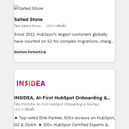
Salted Stone
โดย Salted Stone
<10 การติดตั้ง
Since 2012, HubSpot’s largest customers globally
have counted on S2 for complex migrations, change
management, systems integration, and creative
Solutions Partner
5.0
solutions that deliver measurable impact and
transform brand experiences As one of the few full-
service creative agencies in the HubSpot
ecosystem, we blend strategy, technology, & award-
winning design to build scalable, globally
regionalized HubSpot websites, integrated
marketing campaigns, & RevOps frameworks that
INSIDEA, AI-First HubSpot Onboarding &
RevOps
fuel long-term success We connect the entire
โดย INSIDEA, AI-First HubSpot Onboarding & RevOps
<10 การติดตั้ง
customer lifecycle through seamless integrations,
ensure long-term adoption with change-
★ Top-rated Elite Partner, 500+ reviews on HubSpot,
management programs, and align marketing, sales,
G2 & Clutch. ★ 100+ HubSpot Certified Experts &