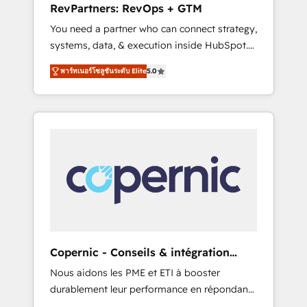
RevPartners: RevOps + GTM
from any legacy CRM. Zero downtime, full
You need a partner who can connect strategy,
data integrity. ➤ Implementation: Configure
systems, data, & execution inside HubSpot.
HubSpot to run your revenue process. Sales,
We bridge the gap where most agencies fall
marketing, and service wired together. ➤ AI
พาร์ทเนอร์โซลูชันระดับ Elite
5.0
short by combining GTM strategy with
and Integrations: Layer Breeze AI, custom
technical execution to solve the right
agents, and APIs to remove manual work. ➤
problem with the right solution. As the only
Ongoing Management: Monthly tune-ups,
firm in the world to hold Elite Partner
feature rollouts, adoption coaching. Buying
Accreditations with both HubSpot and Clay,
HubSpot, switching to it, or reviving a stale
our clients gain a unique advantage in CRM
portal? We are built for the work.
architecture, pipeline generation, data
intelligence, and go-to-market execution.
Why B2B Businesses Choose RP: - Secure:
Soc2 compliant 🛡️ - Pricing: Implementations
starting at $1,5k 💵 - Speed: Launch in 14
Copernic - Conseils & intégration
days ⚡ - Global: 75+ RPers across five
HubSpot
Nous aidons les PME et ETI à booster
continents 🌐 - Scale: Largest organically
durablement leur performance en répondant
grown & fastest tiering Elite HubSpot Partner
aux vrais défis : • Intégration de HubSpot