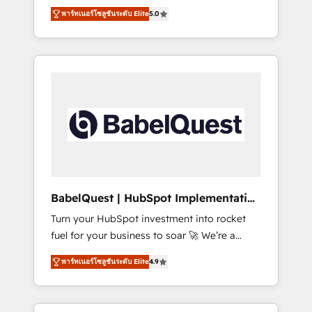
organise that complexity, so your team can
Award - Platform Migration Excellence
พาร์ทเนอร์โซลูชันระดับ Elite
5.0
put HubSpot to work... Welcome to our
HubSpot Impact Award - Platform Excellence
Profile! We help with: • CRM implementation,
40+ full-time HubSpot professionals. 100s of
reports, workflows, and team training • CRM
certifications and accreditations with
migration from Salesforce, Pipedrive,
HubSpot.
Dynamics and others • Technical projects
including custom API integrations • AI
governance for HubSpot-centred operations
A little about us: • Boutique 'Elite' team of 12 •
150+ clients across Sales Hub, Marketing
Hub, Service Hub, Data Hub and CMS •
ISO/IEC 27001:2022, ISO 9001:2015, and ISO
BabelQuest | HubSpot Implementation
42001:2023 certified - the AI management
& Consultancy
Turn your HubSpot investment into rocket
standard • GuardHub: our AI governance
fuel for your business to soar 🚀 We’re a
framework, built on ISO 42001 Ready for the
team of accredited HubSpot experts ready
next step? Click the 👈 '𝗖𝗼𝗻𝘁𝗮𝗰𝘁 𝗯𝘂𝘀𝗶𝗻𝗲𝘀𝘀'
พาร์ทเนอร์โซลูชันระดับ Elite
4.9
to help you. We can implement the platform
button to get in touch (𝘸𝘦'𝘳𝘦 𝘴𝘶𝘱𝘦𝘳
into complex business environments,
𝘳𝘦𝘴𝘱𝘰𝘯𝘴𝘪𝘷𝘦)
optimise what you've got and make sure you