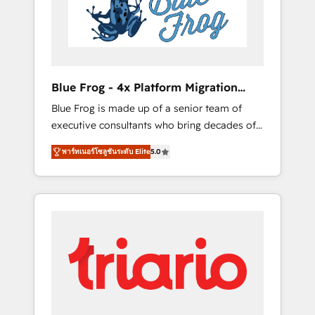
expertise to drive your business forward.
Since 2015 we are fully dedicated to
HubSpot and with an experienced team
(50+), we work with reputable companies in
B2B sectors such as manufacturing, SaaS and
Blue Frog - 4x Platform Migration
business services. We prepare a customized
Award Winner
Blue Frog is made up of a senior team of
business case that demonstrates the value
executive consultants who bring decades of
and impact of your digital transformation,
relevant, real world experience to our client
including a detailed financial rationale with a
พาร์ทเนอร์โซลูชันระดับ Elite
5.0
engagements. "Blue Frog is a top, trusted
focus on ROI and TCO. As a trusted extension
partner in HubSpot's ecosystem for a reason.
of your team, we believe in the power of
Their team brings over a decade of
partnership. Together, we embark on a
experience to the table, along with deep
transformational journey that sets your
knowledge of the HubSpot platform and
business up for long-term success. Unlock
strategies for driving growth. They are
your business. If not now, when?
committed to helping our customers grow
and finding solutions that fit their unique
business needs. We are thrilled to have Blue
Frog in the HubSpot ecosystem leading the