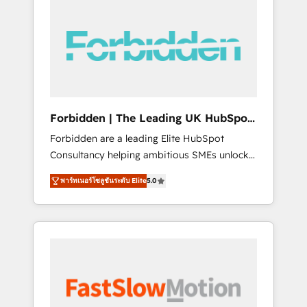
(Divalto, Sage X3, Cegid, Pennylane,
Dynamics..), VOIP (Aircall, Ringover, Modjo),
Shopify, Oneflow. 💻 Développements
custom : CRM UI Extensions (React),
Serverless Node.js, Custom Objects, thèmes
HubL, agents IA & Breeze AI. 🎯 Secteurs :
Industrie, Distribution B2B, SaaS, Services
Forbidden | The Leading UK HubSpot
B2B, Immobilier, Viticulture, Finance. 🚀 Nos
Consultancy
Forbidden are a leading Elite HubSpot
livrables : migration sécurisée,
Consultancy helping ambitious SMEs unlock
implémentation Marketing + Sales + Service
the full potential of HubSpot. Too many
Hub, synchronisation ERP ↔ HubSpot temps
พาร์ทเนอร์โซลูชันระดับ Elite
5.0
businesses invest in HubSpot but never see
réel, formation équipes. 🏆 +350 projets
the ROI they expected due to poor adoption,
livrés. Accrédités HubSpot CRM
messy data, and disconnected teams getting
Implementation, Data Migration & Custom
in the way. That’s where we come in. We
Integration. 📩 Parlons de votre projet →
partner with scaling businesses across the UK
digitaweb.com
to design, implement, and optimise HubSpot
so it actually drives revenue, not just reports
on it. Our services include: - Choosing the