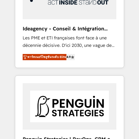
consulting team of any HubSpot partner and
expertise across operational strategy,
business-first process building, system
integration, custom development, and
Ideagency - Conseil & Intégration
extensibility. When you work with Aptitude 8,
HubSpot
Les PME et ETI françaises font face à une
you get a team – not an individual – with
décennie décisive. D'ici 2030, une vague de
embedded consulting, strategy,
consolidation va recomposer le marché.
development, and project management. We
พาร์ทเนอร์โซลูชันระดับ Elite
4.9
Seules survivront les entreprises qui auront
have 100% US-based, FTE team members.
réussi leur transformation. Le problème ?
We offer project-based and managed
58% des dirigeants savent que l'IA est vitale
services engagements that include new
pour leur survie. Mais 57% n'ont aucune
HubSpot implementations, migrations from
stratégie. Et 43% ne maîtrisent même pas
other platforms, systems integration,
leurs données. C'est le paradoxe français :
extensibility, custom development, and
conscience totale, action nulle. La solution
ongoing RevOps support.
s'appelle l'Entreprise Augmentée. Ce n'est pas
une entreprise qui utilise l'IA. C'est une
organisation qui a réussi la symbiose entre
l'expertise humaine et l'intelligence artificielle.