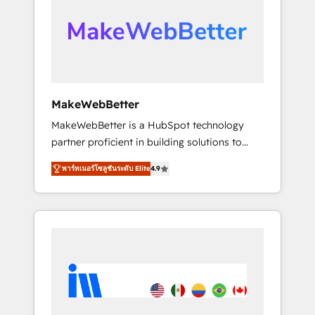
From multi-region migrations to AI-powered
automation, we turn complexity into clarity,
human at global scale. 🏆 HubSpot’s CEO
called us “the partner of the future.” Others
agree it is proof of trust built through
measurable impact.
MakeWebBetter
MakeWebBetter is a HubSpot technology
partner proficient in building solutions to
maximize the operational efficiency of
พาร์ทเนอร์โซลูชันระดับ Elite
4.9
HubSpot. The fastest-growing tech-enabler &
facilitator, MakeWebBetter, hands you the
blend of HubSpot expertise & eminent
solutions & integrations. Trust us to
streamline your HubSpot experience. 🚀
HubSpot Elite Partners with 10+ years of
HubSpot experience 🤝HubSpot Premier
Integration partner 🤝Google Premier Partner
2023 🌟5 HubSpot Accreditations 🌟Won