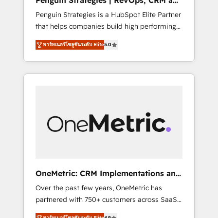
Penguin Strategies | RevOps, CRM and
Pas pour remplacer l'humain, mais pour
AI
Penguin Strategies is a HubSpot Elite Partner
l'augmenter. Chez Ideagency, nous
that helps companies build high performing
accompagnons cette transformation. D'abord
revenue operations across complex sales
les fondations : des données unifiées, des
พาร์ทเนอร์โซลูชันระดับ Elite
5.0
cycles, multi system environments and global
processus alignés. Ensuite l'augmentation :
SaaS or manufacturing teams. Trusted by
l'IA là où elle crée de la valeur. Et surtout :
leading enterprises and fast growing scale
l'humain qui reste au centre. Parce que la
ups including Sony, Rapyd, Fiverr, XM Cyber,
vraie performance vient de l'intérieur. Act
Bridgepointe Technologies, EMA Design
Inside. Stand Out.
Automation and Uptive. 📊 RevOps & data
architecture 🔗 CRM migrations & End to end
integrations 🤖 AI workflows & enrichment 📘
Team enablement & company-wide adoption
We create HubSpot environments that teams
use with confidence and that leadership can
OneMetric: CRM Implementations and
rely on for scalable revenue insights.
GTM engineering
Over the past few years, OneMetric has
partnered with 750+ customers across SaaS,
fintech, healthcare, real estate, and other
พาร์ทเนอร์โซลูชันระดับ Elite
4.9