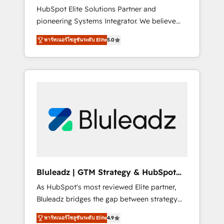
HubSpot Elite Solutions Partner and
processes evolve. Since 2014, we’ve
pioneering Systems Integrator. We believe
supported 1,400+ clients across a wide range
technology should serve business strategy,
of industries, including healthcare, software,
พาร์ทเนอร์โซลูชันระดับ Elite
5.0
not the other way around. Every engagement
B2B services, manufacturing, financial
begins with clear objectives, customer
services and more. Whether clients are new
journey mapping, and measurable KPIs. Only
to HubSpot or expanding into more
then we architect solutions. The question is
advanced use cases, we focus on delivering
never which features to activate, but which
clean, scalable, AI-ready systems that create
outcomes to deliver. -SYSTEM INTEGRATION-
long-term value and a consistently strong
Connectors, workflows, and data
client experience.
architectures that make HubSpot the
operational hub, integrated with SAP,
Microsoft Dynamics, custom ERPs, and any
enterprise platform. Proprietary apps extend
Bluleadz | GTM Strategy & HubSpot
HubSpot beyond standard configurations. -
Implementation
As HubSpot's most reviewed Elite partner,
AI-FIRST- AI across customer-facing
Bluleadz bridges the gap between strategy
operations to accelerate decisions,
and execution. We don't just "set up tools" —
streamline processes, and unlock efficiency
พาร์ทเนอร์โซลูชันระดับ Elite
4.9
we install the GTM Operating System (GTM