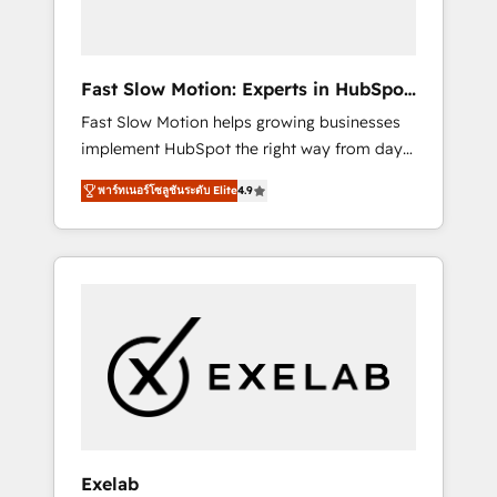
right HubSpot package for your business -
Full CRM, Marketing, and Sales Hub
implementations - Custom dashboards and
Fast Slow Motion: Experts in HubSpot
reporting - Workflow automation and data
& Salesforce
Fast Slow Motion helps growing businesses
clean-up - Sales enablement and team
implement HubSpot the right way from day
training - Ongoing optimisation and RevOps
one — with the flexibility to scale as
support Based in Leeds and London, we
พาร์ทเนอร์โซลูชันระดับ Elite
4.9
complexity increases. Highly certified in both
partner with SMEs across the UK who are
HubSpot and Salesforce, we bring deep
ready to turn HubSpot into the growth
experience in CRM implementation,
engine it’s meant to be.
integrations, and data migration across
modern business systems. Built to serve
growing mid-market and enterprise
organizations, our team combines strong
technical execution with real business
perspective. Many of our consultants have
scaled businesses themselves, giving us a
practical understanding of what owners and
Exelab
operators need as their systems, data, and