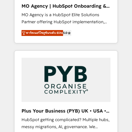
cleanup, and implementation. - Pre-built and
MO Agency | HubSpot Onboarding &
custom integrations across your full tech
Implementation
MO Agency is a HubSpot Elite Solutions
stack. - Custom object setup, CMS builds, and
Partner offering HubSpot implementation,
full-funnel automation. - Dashboards,
marketing automation, CRM and RevOps
lifecycle campaigns, and lead nurturing
พาร์ทเนอร์โซลูชันระดับ Elite
5.0
consulting, B2B SEO, paid media, content
sequences. - Cross-hub setup across
marketing, AEO and GEO (AI search
Marketing, Sales, Operations, and Service
optimisation), and HubSpot Content Hub
Hubs. - Ongoing optimization, managed
and WordPress development. We work with
support, and scalable retainers. Let’s make
enterprise and growth-led companies across
HubSpot your most powerful growth engine.
technology, professional services, financial
Built to convert, scale, and drive results.
services and industrial sectors. Offices in
Johannesburg, Cape Town, Dubai & London.
500+ HubSpot CRM implementations
delivered. AI visibility coverage across
ChatGPT, Claude, Perplexity, Gemini and
Plus Your Business (PYB) UK • USA •
Google AI Overviews. HubSpot Impact Award
Europe
HubSpot getting complicated? Multiple hubs,
- Customer First HubSpot Impact Award -
messy migrations, AI, governance. We
Integrations Innovation HubSpot Impact