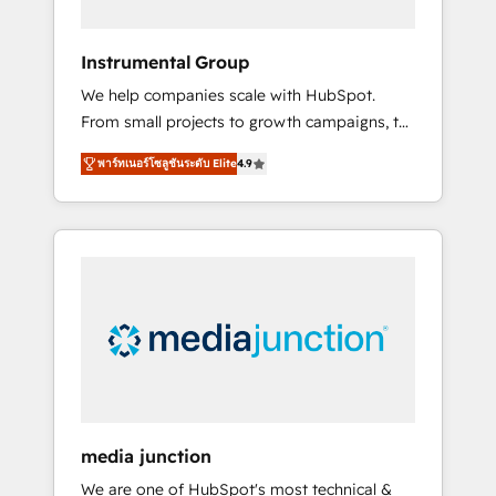
HubSpot Theme Challenge 2021 🌟
INBOUND’19 HubSpot Rising Star Why us?
Instrumental Group
Harnessing the full potential of the powerful
We help companies scale with HubSpot.
HubSpot CRM. ✔️A team of HubSpot experts
From small projects to growth campaigns, to
backed by over 10+ years of HubSpot
CRM and websites. Hire an agency that's
experience ✔️Flexible pricing models —
พาร์ทเนอร์โซลูชันระดับ Elite
4.9
experienced in every inch of HubSpot and
Hourly-fee (assigned one Dedicated
willing to work hand-in-hand with your team
HubSpot Admin); Monthly-fee (HubSpot
to simplify the complex and build a better
Admin + Project Manager); and Fixed Project
experience for your team and customers.
Cost (as per requirement). ✔️Helped over
25,000+ customers so far with our HubSpot
solutions. ✔️Bespoke apps & on-demand
bundle services. Connect with us today!
media junction
We are one of HubSpot's most technical &