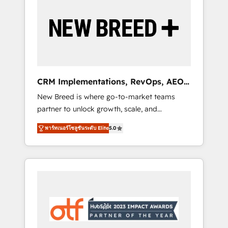
Implementation & Integration - Seamless
migrations and system integrations powered
by Globalia’s technical development team. -
19 HubSpot-certified trainers to drive
platform adoption. 📈 Revenue Generation -
Full-funnel marketing and high-performance
advertising via Point Success Media. - Expert
CRM Implementations, RevOps, AEO
deployment of Breeze AI and custom agents
+ Web, Demand Gen
New Breed is where go-to-market teams
to automate growth. 🏆 Elite Excellence - 8
partner to unlock growth, scale, and
platform accreditations and deep HIPAA-
transformation. We help companies activate
compliance expertise. - A team of 250+
พาร์ทเนอร์โซลูชันระดับ Elite
5.0
HubSpot’s AI-powered customer platform
experts dedicated to your resilient growth.
and operationalize HubSpot’s Loop
Marketing framework through expert-led
services, smart agents, and purpose-built
apps, tailored to your business. Together, we
unlock results, fast. ⚙️CRM & RevOps: Align all
Hubs to your buyer journey for clean data,
scalability, & reporting. 🎯Demand Gen &