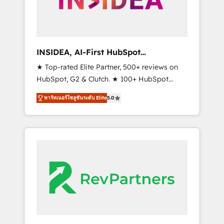
integrated marketing campaigns, & RevOps
frameworks that fuel long-term success We
connect the entire customer lifecycle through
seamless integrations, ensure long-term
INSIDEA, AI-First HubSpot
adoption with change-management
Onboarding & RevOps
★ Top-rated Elite Partner, 500+ reviews on
programs, and align marketing, sales, and
HubSpot, G2 & Clutch. ★ 100+ HubSpot
service to drive sustainable growth With 6
Certified Experts & Trainers across the team
key HubSpot accreditations and experience
พาร์ทเนอร์โซลูชันระดับ Elite
5.0
★ 1,500+ implementations across five
across hundreds of organizations in dozens
continents ★ AI-First, RevOps-led,
of industries, there’s a good chance one of
Onboarding obsessed ★ Company of the
our globally integrated teams has worked
Year 2024/25 INSIDEA helps growing
with clients just like you Let’s explore
companies turn HubSpot into a revenue
whether S2 is the partner you’ve been
engine. We onboard your team, migrate your
looking for...and get your next big initiative
data, and build AI-powered workflows that
moving!
drive adoption from week one, in your time
zone. What we do ➤ Onboarding: Live in
weeks, with workflows built around your
business, not a template. ➤ Migration: Move