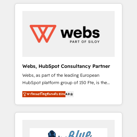
HubSpot challenges and improve user
to global brands
adoption, sales process and marketing
results. Services 📚 Onboarding your team to
HubSpot for the first time 🔧 Designing and
optimising your HubSpot set-up for better
results 🌐 Website design and build using
HubSpot 🔌 Integrating HubSpot with other
systems 🎓 Training your teams to be
HubSpot pros 📊 Lead generation services
Webs, HubSpot Consultancy Partner
using HubSpot Why us? - SIX HubSpot
Webs, as part of the leading European
Accreditations - awarded by HubSpot after a
HubSpot platform group of 150 Fte, is the
rigorous process for CRM, Solutions
trusted Elite HubSpot CRM Partner offering
Architecture, Onboarding , Data Migration,
พาร์ทเนอร์โซลูชันระดับ Elite
4.8
you a roadmap on maximizing EBITDA and
Custom Integration & Platform Enablement -
achieving Commercial Excellence. With our
Onboarded over 500 businesses to HubSpot
targeted processes, we strengthen your
-Top 1% of partners worldwide -In-house
digital transformation and minimize costs. As
team of 25+ experts Contact us today to help
HubSpot's Advanced Accredited CRM
you get more from your investment in
Implementation partner, we provide
HubSpot. www.bbdboom.com