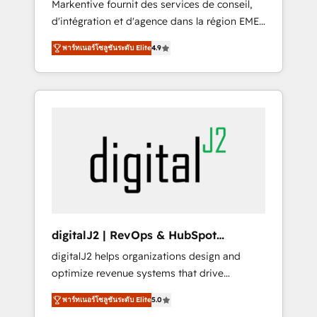
Markentive fournit des services de conseil,
recommendations to maximize conversions!
d'intégration et d'agence dans la région EMEA
OTF is an Elite Partner (top 1% of 6,500+
et North America. Avec plus de 115 experts en
Partners) and was named 2023 HubSpot
พาร์ทเนอร์โซลูชันระดับ Elite
4.9
marketing automation, Growth, Revops, CRM
Partner of the Year 💥 Trusted by 2,500+
et webdesign. Markentive is both a
companies to help them scale and close
consulting firm, a digital agency and an
more business, by using HubSpot (the right
integrator. With over 115 experts in marketing
way). ⭐️ Here's more info:
automation, growth, revops, CRM and
www.onthefuze.com/hubspot-admin Contact
webdesign (We focus on EMEA - USA
us to learn more!
customers).
digitalJ2 | RevOps & HubSpot
Implementations
digitalJ2 helps organizations design and
optimize revenue systems that drive
scalable, predictable growth. As a triple-
พาร์ทเนอร์โซลูชันระดับ Elite
5.0
accredited HubSpot Solutions Partner, we