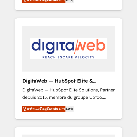
industries. With 150+ HubSpot-certified
experts, we deliver scalable solutions to
complex GTM and RevOps challenges. Our
Expertise 🔹 Onboarding & Implementation:
Accredited HubSpot Partner, ensuring
smooth setup tailored to your GTM motion.
🔹 Migrations: Move from other CRMs to
HubSpot without data loss or downtime. 🔹
RevOps Strategy: Align teams, processes, and
data to drive revenue efficiency. 🔹
Integrations: Connect HubSpot with your tech
DigitaWeb — HubSpot Elite &
stack for better adoption. 🔹 Custom
Intégrations ERP
DigitaWeb — HubSpot Elite Solutions, Partner
Solutions: Build tailored apps, workflows, and
depuis 2015, membre du groupe Uptoo.
configurations. We are SOC 2 Type II and ISO
Nous aidons les ETI et PME B2B à unifier
27001 certified, reinforcing our commitment
พาร์ทเนอร์โซลูชันระดับ Elite
5.0
Marketing, Ventes et Service sur HubSpot
to data security and compliance. At
grâce à la Revenue Architecture : alignement
OneMetric, we help revenue teams focus on
des équipes, pipeline prévisible, croissance
the OneMetric that matters most: revenue.
mesurable. 🔌 Intégrations complexes : ERP