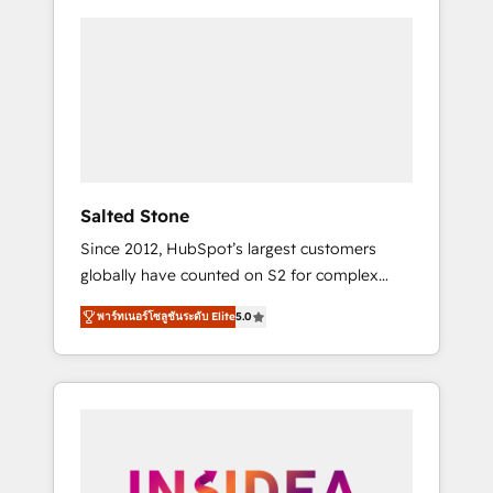
Salted Stone
Since 2012, HubSpot’s largest customers
globally have counted on S2 for complex
migrations, change management, systems
พาร์ทเนอร์โซลูชันระดับ Elite
5.0
integration, and creative solutions that
deliver measurable impact and transform
brand experiences As one of the few full-
service creative agencies in the HubSpot
ecosystem, we blend strategy, technology, &
award-winning design to build scalable,
globally regionalized HubSpot websites,