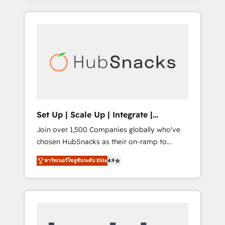
Agency of the Year 🏆2015 Became the 5th
it all (and with great results)! In short, our
Agency to reach Diamond 🏆2014 HubSpot
services include: - HubSpot consultancy:
COS Performance Award 🏆2014 HubSpot
onboarding, training, data migration -
COS Design Award 🏆2013 HubSpot
HubSpot development: websites, custom
Marketplace Provider of the Year 🏆2011
modules, integrations - Marketing & sales
Became a HubSpot Partner 📆Founded in
solutions: digital marketing, advertising,
1997
campaigns, content and design We connect
people, data and technology to improve
customer experiences. With our bright
Set Up | Scale Up | Integrate |
people, exciting ideas and can-do mentality,
HubSnacks FlexPlan
Join over 1,500 Companies globally who've
we ensure revenue growth on a daily basis.
chosen HubSnacks as their on-ramp to
So tell us your challenge; our passionate and
HubSpot since 2014 Simple pay-as-you-go
growth driven team of 100+ experts is ready
พาร์ทเนอร์โซลูชันระดับ Elite
4.9
plans that accelerate value... 1️⃣ Set Up |
for you! Driving digital growth |
Onboarding New or Check-fixing existing
www.brightdigital.com
HubSpot portals 2️⃣ Scale Up | 100% HubSpot
Task Execution... Global 24/7 ... All Experts 3️⃣
Integrate | your entire Tech Stack with