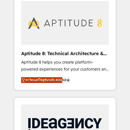
l'international, nous travaillons avec des ETI
contactez notre équipe pour un échange
ambitieuses, des grands groupes voulant
dédié.
aller au-delà d’une simple transformation
digitale et des startups florissantes. Nos 3
grandes expertises sont : ➤ L’intégration de
CRM et de méthodologie RevOps pour
aligner les équipes marketing, commerciales
et support client (data migration,
Aptitude 8: Technical Architecture &
synchronisation API, audit et maintenance) ➤
Deployment
Aptitude 8 helps you create platform-
La création de sites internet de conversion
powered experiences for your customers and
qui transforment les visiteurs en
teams. We build multi-hub solutions and
opportunités d'affaires ➤ La mise en place
พาร์ทเนอร์โซลูชันระดับ Elite
5.0
orchestrate operations across your entire
de stratégies d'acquisition marketing (SEO,
tech stack. Aptitude 8 is trusted by top
SEA, inbound, automatisation marketing,
brands such as Lenovo, Bluetooth,
ABM, IA, emailing) Informations clés : - 10 ans
International Sports Sciences Association,
d'expérience - 100+ intégrations CRM
SXSW, Notion, Soundcloud, American Nurses
HubSpot réussies - 40 experts conseil - 150
Association, Randstad, Uber Freight, and
certifications HubSpot cumulées
HubSpot itself. We have the largest technical