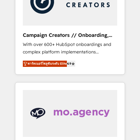
and implement your processes and skilfully
bring your revenue infrastructure to life. Our
collaborative approach keeps you in control
whilst we plan and support the route to your
revenue goals. We have successfully
Campaign Creators // Onboarding,
supported over 500 organisations with
CRM Migration
With over 600+ HubSpot onboardings and
HubSpot implementation, optimisation,
complex platform implementations
training, and adoption assurance. Our tried
delivered, CC is the go-to Elite Solutions
and tested Roadmap methodology will
พาร์ทเนอร์โซลูชันระดับ Elite
4.9
Partner for businesses ready to migrate,
ensure that you receive the best deployment
replatform, and scale smarter. We specialize
experience possible. Whether you are new to
in high-impact CRM and CMS migrations and
HubSpot or seeking to turn around a poor
onboarding from platforms like Salesforce,
install, our team have the change
NetSuite, Zoho, Pardot, Marketo, Microsoft
management expertise to deliver the
Dynamics, Wix, WordPress and legacy CRMs,
solutions you need.
turning fragmented systems into unified,
growth-ready HubSpot architectures that
accelerate revenue operations and
performance. - Multi-object CRM migration,