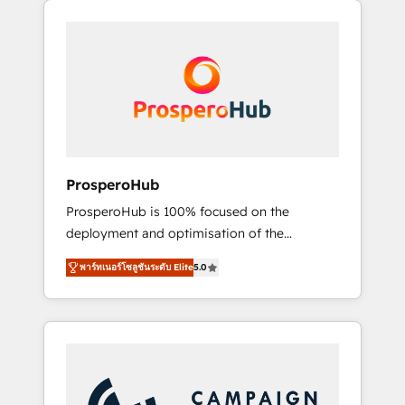
we are part of the most certified Canadian
integrando estrategia, tecnología y procesos
agencies, and we both hold Onboarding
comerciales para potenciar resultados reales.
Accreditations. Based in Canada (coast to
Nos caracterizamos por combinar excelencia
coast), our services are offered in both
técnica con una mirada estratégica a largo
English & French.
plazo.
ProsperoHub
ProsperoHub is 100% focused on the
deployment and optimisation of the
HubSpot CRM platform. Our highly
พาร์ทเนอร์โซลูชันระดับ Elite
5.0
experienced team of solutions experts will
ensure that you achieve maximum adoption
and ROI from your HubSpot investment. Use
our extensive HubSpot, sales, marketing,
service and integrations expertise to lead
your team on their HubSpot journey, design