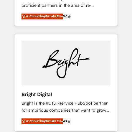
proficient partners in the area of re-
platforming, website design & development.
พาร์ทเนอร์โซลูชันระดับ Elite
5.0
We specialize in multi-hub implementations
for mid-market & enterprise companies. We
are woman-owned, powered by coffee, and
we ❤️ dogs. We produce award-winning work
for our clients. 🏆2023 Technical Expertise
Impact Award 🏆2022 Technical Expertise
Impact Award 🏆2022 Platform Migration
Excellence Impact Award 🏆2020 Elite
Solutions Partner 🏆2019 Integrations
HubSpot Impact Award 🏆2019 Marketing
Enablement HubSpot Impact Award 🏆2018
Bright Digital
Website Design HubSpot Impact Award 🏆
Bright is the #1 full-service HubSpot partner
2017 Website Design HubSpot Impact Award
for ambitious companies that want to grow
🏆2016 Growth-Driven Design Agency of the
smarter. From HubSpot onboarding, to
Year 🏆2016 Sales Enablement HubSpot
พาร์ทเนอร์โซลูชันระดับ Elite
4.9
training, from developing a new website to
Impact Award 🏆2015 Growth-Driven Design
lead generation and digital marketing; we do