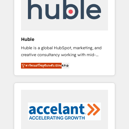
Custom Integrations Slash months from your
API Integration project... ⬅️ Click "Contact
Business" ⬅️ to access 150+ Kickstart
Integration templates that put HubSpot in
the center of your tech stack, syncing... 🛍️
Shopify or WooCommerce 💲 Stripe or
Huble
Paypal 💰 Sage or Netsuite 🤖 Google or
Huble is a global HubSpot, marketing, and
Microsoft ✍️ DocuSign or PandaDoc 🌐
creative consultancy working with mid-
Avalara or Quaderno HubSnacks holds the
market and enterprise businesses. We go
rare Advanced "Custom Integrations"
พาร์ทเนอร์โซลูชันระดับ Elite
4.9
beyond implementation, shaping the
Accreditation, securely sync data across... 🔄
strategy, processes, and teams that turn
any apps, in any direction. Stuck on your old
HubSpot into a genuine growth engine.
CRM..? Migrate | seamlessly off your old CRM
Named HubSpot's Global Partner of the Year
onto a clean new HubSpot portal with
in 2024, consistently ranked among their top
Advanced Website and CRM Migrations using
5 partners worldwide, and with over 15 years
our in-house "HubScrub" Tool.
in the ecosystem, Huble has built a track
record that speaks for itself. One company,
one operating model, delivering across