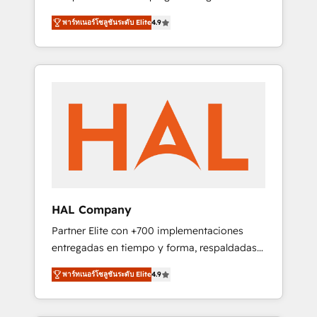
strategies by leveraging technologies and
design Let’s turn your CRM into your growth
พาร์ทเนอร์โซลูชันระดับ Elite
4.9
automating their marketing and sales
engine!
processes to generate growth. Our offer
spans from Strategy to Operations. We
specialize in CRM onboarding and
implementation, web design, sales &
marketing automation, and digital marketing.
With extensive experience working with tech
companies and manufacturers since 2002,
we are committed to empowering our clients
and developing their autonomy. Get to grips
with HubSpot through guided
HAL Company
implementation and seamless integration of
Partner Elite con +700 implementaciones
the CRM platform into your digital
entregadas en tiempo y forma, respaldadas
ecosystem. Would you like support in
por 6 acreditaciones de HubSpot y un
deploying your inbound marketing strategy?
พาร์ทเนอร์โซลูชันระดับ Elite
4.9
equipo de 6 Certified Trainers avalados por
We'll provide support tailored to your needs
HubSpot Academy. Acompañamos a las
and sales objectives. With 125+ certifications,
empresas en cada etapa de su crecimiento