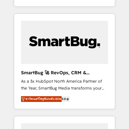
at scale. From predictive intelligence to
OS) to align your leadership and engineer a
conversational AI, we turn data into action
portal that drives predictable revenue
and automation into competitive advantage.
velocity. 🚀 GTM Strategy & Alignment
✦ 150+ implementations ✦ 100+
Workshops & Sprints: Identify "Valleys of
certifications ✦ 7 accreditations
Death" stalling growth. Fix your ICP, Math,
and Story to stop "accelerating a mess." ⚙️
Elite Engineering & AI Scalable Architecture:
Zero-technical-debt setup across all Hubs,
validated by our 7 HubSpot Accreditations.
AI-Powered RevOps: Breeze AI, custom AI
SmartBug 🚀 RevOps, CRM &
agents, and high-integrity migrations for total
Integration Experts
As a 3x HubSpot North America Partner of
reporting clarity. Security & Compliance: SOC
the Year, SmartBug Media transforms your
2 Type I and HIPAA attested for enterprise-
customer lifecycle into a revenue engine. Our
grade data security. 🏆 Why Bluleadz? GTM
พาร์ทเนอร์โซลูชันระดับ Elite
5.0
unified ecosystem includes specialized
OS Partner | 16+ Years Experience | 1,000+
divisions Globalia (AI & Software) and Point
Five-Star Reviews
Success Media (Paid Media), making this the
official home for all three brands. 🔄