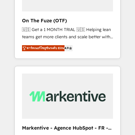
ABM: Drive pipeline with inbound, ABM, AEO,
SEO, & paid media. 👩‍💻Web Design: Build
high-performing websites with UX,
On The Fuze (OTF)
messaging, & conversion strategy that drive
🇺🇸 Get a 1 MONTH TRIAL 🇺🇸 Helping lean
results. 🤖AI Strategy: Activate Breeze Agents,
teams get more clients and scale better with
configure HubSpot AI, & maximize AEO with
our HubSpot Consulting & 'Done For You'
tailored AI services. 🧩Integrations: Extend
พาร์ทเนอร์โซลูชันระดับ Elite
4.9
Services. 🚀 Who We Work With 🚀 We help
HubSpot with custom integrations, hosting, &
lean, growing companies: - Win more
maintenance.
business - Reduce no-shows - Improve lead
& deal conversion rates - Scale with less
headcount ...by using HubSpot's full
capabilities. 🤓 What do you get? 🤓 Our
client's are too busy to learn the ins-and-outs
of HubSpot. We give you a Personal
Consultant + Tech Team to handle the heavy
lifting of mapping out AND building your
ideal system. + Get best practices and 'don't
Markentive - Agence HubSpot - FR -
know what you don't know'
EN