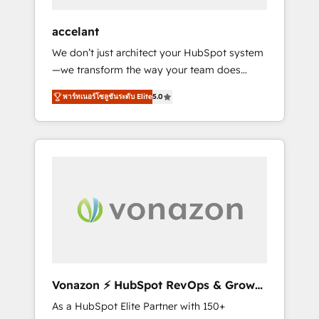
offices and consulting teams in the UK, USA,
Canada, Germany, France, Belgium,
accelant
Singapore, and South Africa. Certified
We don’t just architect your HubSpot system
compliant with ISO/IEC 27001:2022 and ISO
—we transform the way your team does
9001:2015 across all seven international
business. As an Elite HubSpot Solutions
offices and 175+ employees.
พาร์ทเนอร์โซลูชันระดับ Elite
5.0
Partner, we specialize in creating tailored,
end-to-end CRM solutions that accelerate
growth, improve operational efficiency, and
ensure faster time to value on HubSpot.
What sets us apart? Our people-centric
approach. From day one, our team takes the
time to deeply understand your unique
needs, crafting custom strategies that deliver
impactful results. Our mission is to empower
you to unlock HubSpot’s full potential—faster.
Through expert training, unmatched
Vonazon ⚡ HubSpot RevOps & Growth
responsiveness, and ongoing support, we
Strategy Experts
As a HubSpot Elite Partner with 150+
equip your team to adopt new systems with