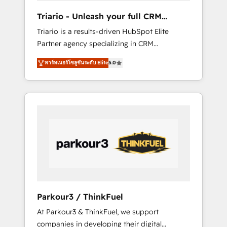
way for customers!" - Yamini Rangan, CEO of
Triario - Unleash your full CRM
HubSpot “Our experience with the team at
potential
Triario is a results-driven HubSpot Elite
Blue Frog has been nothing short of
Partner agency specializing in CRM
extraordinary. Their years of experience and
implementations & migrations, Revenue
quality of skilled staff has earned them a
พาร์ทเนอร์โซลูชันระดับ Elite
5.0
Operations, Custom Integrations, Custom AI
trusted reputation within the HubSpot
agents and AI-ready Website Design With
ecosystem as a reliable partner capable of
over 15 years of experience, we help
delivering remarkable experiences for our
companies bridge the gap between
most sophisticated clients.” - Brian Garvey,
marketing, sales, and customer success
VP, Solutions Partner Program, HubSpot.
through smart automation, data hygiene, and
tailored HubSpot solutions. Our clients
choose us because we blend the expertise of
a global consultancy with the care and agility
of a boutique firm. At Triario, we’re big
enough to deliver but small enough to listen.
Parkour3 / ThinkFuel
Our Services: HubSpot implementations &
At Parkour3 & ThinkFuel, we support
data migration Custom AI agents Revenue
companies in developing their digital
Operations API integrations AI-ready Website