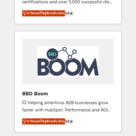
certifications and over 5,000 successful client
confidence and achieve a unified, data-
engagements, Vonazon turns marketing
driven approach to customer engagement.
พาร์ทเนอร์โซลูชันระดับ Elite
5.0
complexity into measurable, scalable growth.
From onboarding to enterprise-grade
campaigns, our in-house team builds scalable
strategies that drive long-term revenue. ⚙️
HubSpot Integration & Optimization •
Seamless CRM, CMS, and automation setup •
Complex platform migrations and data
cleanups • Custom APIs and third-party
integrations 📈 End-to-End Revenue
Acceleration • Lifecycle marketing and
pipeline growth programs • Sales enablement
BBD Boom
tools and CRM optimization • Retention
💥 Helping ambitious B2B businesses grow
strategies with customer journey mapping 🏅
faster with HubSpot. Performance and ROI
Elite-Level HubSpot Execution • 750+
focused. 💥 BBD Boom is the HubSpot
onboardings and 2,000+ implementations •
พาร์ทเนอร์โซลูชันระดับ Elite
5.0
partner that can help you to HubSpot Better.
Deep expertise across marketing, sales, and
We work with your teams to solve all your
service hubs • Built-in flexibility for startups