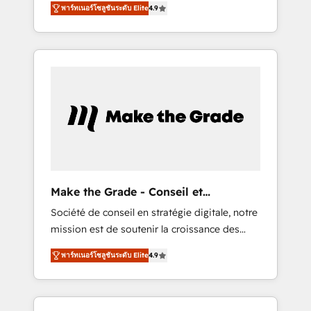
🪴 - Sales Hub: More implementations than
พาร์ทเนอร์โซลูชันระดับ Elite
4.9
avec d’autres outils (ERP, téléphonie, etc.) •
any other Partner 💻 - Migrations: We convert
Alignement des équipes grâce à un outil et
Salesforce addicts to HubSpot evangelists 🧡
des données partagées • Amélioration de la
Don't hire a marketing agency for an Ops
collecte et de l’analyse des données pour des
problem. Don't hire a technical agency for a
décisions éclairées • Optimisation de
growth problem. Hire a partner built to solve
l’efficacité et de la productivité des équipes
both.
Notre équipe de 30 consultants certifiés
HubSpot aborde chaque projet avec un
engagement total, alignant processus métiers
et technologie, et guidant vos équipes à
travers le changement, tout en centrant vos
Make the Grade - Conseil et
objectifs d’entreprise. Grâce à une
intégrateur HubSpot
Société de conseil en stratégie digitale, notre
méthodologie éprouvée auprès de plus de
mission est de soutenir la croissance des
400 clients, nous comprenons rapidement
entreprises B2B à travers l’acquisition de
vos enjeux et intégrons parfaitement
พาร์ทเนอร์โซลูชันระดับ Elite
4.9
nouveaux clients, l'intégration CRM et le
HubSpot dans votre organisation. Pour toute
développement des revenus auprès de vos
question technique ou besoin de
comptes existants. En France et à
structuration de votre projet HubSpot,