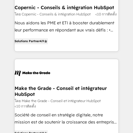
built for the work.
Different Because We're Built Different: - Secure:
Copernic - Conseils & intégration HubSpot
Soc2 compliant 🛡️ - Onboarding: Implementations
โดย Copernic - Conseils & intégration HubSpot
<10 การติดตั้ง
starting from $1,5k - Clay: Elite Studio Solutions
Nous aidons les PME et ETI à booster durablement
Partner 🤝 - Global: 75+ RPers across five continents
leur performance en répondant aux vrais défis : •
🌐 - Scale: Largest organically grown & fastest tiering
Intégration de HubSpot avec d’autres outils (ERP,
Elite HubSpot Partner 🪴 - CRM: More Sales Hub
Solutions Partner
4.9
téléphonie, etc.) • Alignement des équipes grâce à un
implementations than any other Partner 💻 -
outil et des données partagées • Amélioration de la
Salesforce: We convert SFDC addicts to HubSpot
collecte et de l’analyse des données pour des
evangelists 🧡 Don't pick a marketing or technical
décisions éclairées • Optimisation de l’efficacité et
agency for a GTM engineer’s job. The choice is
de la productivité des équipes Notre équipe de 30
yours. Start winning.
consultants certifiés HubSpot aborde chaque projet
avec un engagement total, alignant processus
Make the Grade - Conseil et intégrateur
HubSpot
métiers et technologie, et guidant vos équipes à
travers le changement, tout en centrant vos objectifs
โดย Make the Grade - Conseil et intégrateur HubSpot
<10 การติดตั้ง
d’entreprise. Grâce à une méthodologie éprouvée
Société de conseil en stratégie digitale, notre
auprès de plus de 400 clients, nous comprenons
mission est de soutenir la croissance des entreprises
rapidement vos enjeux et intégrons parfaitement
B2B à travers l’acquisition de nouveaux clients,
HubSpot dans votre organisation. Pour toute