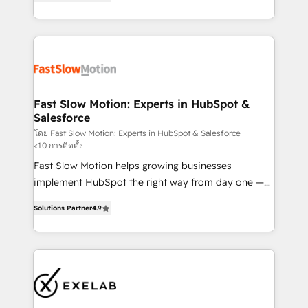
but never see the ROI they expected due to poor
projets livrés. Accrédités HubSpot CRM
adoption, messy data, and disconnected teams
Implementation, Data Migration & Custom
getting in the way. That’s where we come in. We
Integration. 📩 Parlons de votre projet →
partner with scaling businesses across the UK to
digitaweb.com
design, implement, and optimise HubSpot so it
actually drives revenue, not just reports on it. Our
services include: - Choosing the right HubSpot
Fast Slow Motion: Experts in HubSpot &
Salesforce
package for your business - Full CRM, Marketing, and
Sales Hub implementations - Custom dashboards
โดย Fast Slow Motion: Experts in HubSpot & Salesforce
<10 การติดตั้ง
and reporting - Workflow automation and data
Fast Slow Motion helps growing businesses
clean-up - Sales enablement and team training -
implement HubSpot the right way from day one —
Ongoing optimisation and RevOps support Based in
with the flexibility to scale as complexity increases.
Leeds and London, we partner with SMEs across the
Solutions Partner
4.9
Highly certified in both HubSpot and Salesforce, we
UK who are ready to turn HubSpot into the growth
bring deep experience in CRM implementation,
engine it’s meant to be.
integrations, and data migration across modern
business systems. Built to serve growing mid-
market and enterprise organizations, our team
combines strong technical execution with real