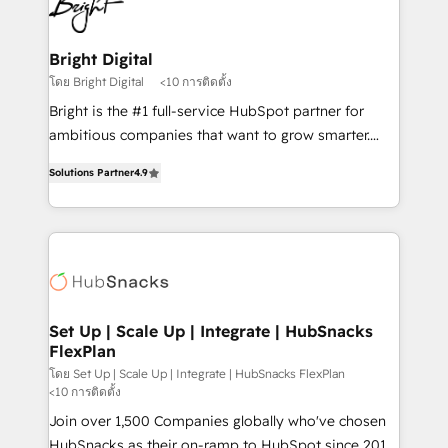
Impact Award 🏆2022 Technical Expertise Impact
Award 🏆2022 Platform Migration Excellence Impact
Award 🏆2020 Elite Solutions Partner 🏆2019
Bright Digital
Integrations HubSpot Impact Award 🏆2019
โดย Bright Digital
<10 การติดตั้ง
Marketing Enablement HubSpot Impact Award 🏆
Bright is the #1 full-service HubSpot partner for
2018 Website Design HubSpot Impact Award 🏆2017
ambitious companies that want to grow smarter.
Website Design HubSpot Impact Award 🏆2016
From HubSpot onboarding, to training, from
Growth-Driven Design Agency of the Year 🏆2016
Solutions Partner
4.9
developing a new website to lead generation and
Sales Enablement HubSpot Impact Award 🏆2015
digital marketing; we do it all (and with great
Growth-Driven Design Agency of the Year 🏆2015
results)! In short, our services include: - HubSpot
Became the 5th Agency to reach Diamond 🏆2014
consultancy: onboarding, training, data migration -
HubSpot COS Performance Award 🏆2014 HubSpot
HubSpot development: websites, custom modules,
COS Design Award 🏆2013 HubSpot Marketplace
integrations - Marketing & sales solutions: digital
Provider of the Year 🏆2011 Became a HubSpot
marketing, advertising, campaigns, content and
Set Up | Scale Up | Integrate | HubSnacks
Partner 📆Founded in 1997
FlexPlan
design We connect people, data and technology to
improve customer experiences. With our bright
โดย Set Up | Scale Up | Integrate | HubSnacks FlexPlan
<10 การติดตั้ง
people, exciting ideas and can-do mentality, we
Join over 1,500 Companies globally who've chosen
ensure revenue growth on a daily basis. So tell us
HubSnacks as their on-ramp to HubSpot since 2014
your challenge; our passionate and growth driven