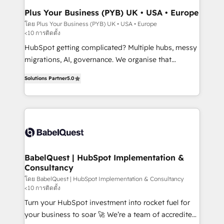
Town, Dubai & London. 500+ HubSpot CRM
Plus Your Business (PYB) UK • USA • Europe
implementations delivered. AI visibility coverage
โดย Plus Your Business (PYB) UK • USA • Europe
<10 การติดตั้ง
across ChatGPT, Claude, Perplexity, Gemini and
Google AI Overviews. HubSpot Impact Award -
HubSpot getting complicated? Multiple hubs, messy
Customer First HubSpot Impact Award - Integrations
migrations, AI, governance. We organise that
Innovation HubSpot Impact Award - Platform
complexity, so your team can put HubSpot to work...
Solutions Partner
5.0
Migration Excellence HubSpot Impact Award -
Welcome to our Profile! We help with: • CRM
Platform Excellence 40+ full-time HubSpot
implementation, reports, workflows, and team
professionals. 100s of certifications and
training • CRM migration from Salesforce, Pipedrive,
accreditations with HubSpot.
Dynamics and others • Technical projects including
custom API integrations • AI governance for
HubSpot-centred operations A little about us: •
Boutique 'Elite' team of 12 • 150+ clients across Sales
BabelQuest | HubSpot Implementation &
Consultancy
Hub, Marketing Hub, Service Hub, Data Hub and
CMS • ISO/IEC 27001:2022, ISO 9001:2015, and ISO
โดย BabelQuest | HubSpot Implementation & Consultancy
<10 การติดตั้ง
42001:2023 certified - the AI management standard •
Turn your HubSpot investment into rocket fuel for
GuardHub: our AI governance framework, built on
your business to soar 🚀 We’re a team of accredited
ISO 42001 Ready for the next step? Click the 👈