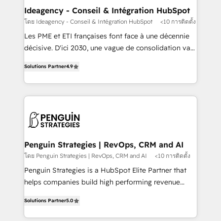
partner and expertise across operational strategy,
Ideagency - Conseil & Intégration HubSpot
business-first process building, system integration,
โดย Ideagency - Conseil & Intégration HubSpot
<10 การติดตั้ง
custom development, and extensibility. When you
Les PME et ETI françaises font face à une décennie
work with Aptitude 8, you get a team – not an
décisive. D'ici 2030, une vague de consolidation va
individual – with embedded consulting, strategy,
recomposer le marché. Seules survivront les
development, and project management. We have
Solutions Partner
4.9
entreprises qui auront réussi leur transformation. Le
100% US-based, FTE team members. We offer
problème ? 58% des dirigeants savent que l'IA est
project-based and managed services engagements
vitale pour leur survie. Mais 57% n'ont aucune
that include new HubSpot implementations,
stratégie. Et 43% ne maîtrisent même pas leurs
migrations from other platforms, systems
données. C'est le paradoxe français : conscience
integration, extensibility, custom development, and
totale, action nulle. La solution s'appelle l'Entreprise
ongoing RevOps support.
Augmentée. Ce n'est pas une entreprise qui utilise
Penguin Strategies | RevOps, CRM and AI
l'IA. C'est une organisation qui a réussi la symbiose
โดย Penguin Strategies | RevOps, CRM and AI
<10 การติดตั้ง
entre l'expertise humaine et l'intelligence artificielle.
Penguin Strategies is a HubSpot Elite Partner that
Pas pour remplacer l'humain, mais pour l'augmenter.
helps companies build high performing revenue
Chez Ideagency, nous accompagnons cette
operations across complex sales cycles, multi
transformation. D'abord les fondations : des
Solutions Partner
5.0
system environments and global SaaS or
données unifiées, des processus alignés. Ensuite
manufacturing teams. Trusted by leading enterprises