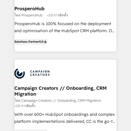
técnica con una mirada estratégica a largo plazo.
ProsperoHub
โดย ProsperoHub
<10 การติดตั้ง
ProsperoHub is 100% focused on the deployment
and optimisation of the HubSpot CRM platform. Our
highly experienced team of solutions experts will
Solutions Partner
5.0
ensure that you achieve maximum adoption and
ROI from your HubSpot investment. Use our
extensive HubSpot, sales, marketing, service and
integrations expertise to lead your team on their
HubSpot journey, design and implement your
processes and skilfully bring your revenue
infrastructure to life. Our collaborative approach
Campaign Creators // Onboarding, CRM
Migration
keeps you in control whilst we plan and support the
route to your revenue goals. We have successfully
โดย Campaign Creators // Onboarding, CRM Migration
<10 การติดตั้ง
supported over 500 organisations with HubSpot
With over 600+ HubSpot onboardings and complex
implementation, optimisation, training, and
platform implementations delivered, CC is the go-to
adoption assurance. Our tried and tested Roadmap
Elite Solutions Partner for businesses ready to
methodology will ensure that you receive the best