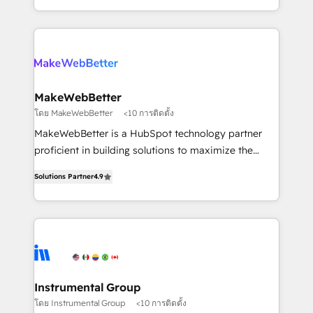
and 370+ specialists across EMEA, APAC and NAM,
improvements at the right time so operations
we de-risk complex CRM programmes and
evolve strategically and sustainably as the business
accelerate ROI across every HubSpot Hub. 🧭 From
grows.
multi-region migrations to AI-powered automation,
we turn complexity into clarity, human at global
scale. 🏆 HubSpot’s CEO called us “the partner of the
MakeWebBetter
future.” Others agree it is proof of trust built through
โดย MakeWebBetter
<10 การติดตั้ง
measurable impact.
MakeWebBetter is a HubSpot technology partner
proficient in building solutions to maximize the
operational efficiency of HubSpot. The fastest-
Solutions Partner
4.9
growing tech-enabler & facilitator, MakeWebBetter,
hands you the blend of HubSpot expertise &
eminent solutions & integrations. Trust us to
streamline your HubSpot experience. 🚀HubSpot
Elite Partners with 10+ years of HubSpot experience
🤝HubSpot Premier Integration partner 🤝Google
Premier Partner 2023 🌟5 HubSpot Accreditations 🌟
Instrumental Group
Won HubSpot Theme Challenge 2021 🌟INBOUND’19
โดย Instrumental Group
<10 การติดตั้ง