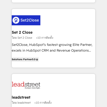
MacStore, Café Britt, Bella Piel, confiaron en
Canada, we’ve delivered thousands of successful
nosotros para impulsar la eficiencia de sus procesos
HubSpot projects for mid-market and enterprise
en HubSpot. No necesitas tener todas las
clients worldwide, with over 10 years experience. We
respuestas para empezar. Te ayudamos a identificar
combine HubSpot, data, and AI to design connected
el primer caso de uso que más impacto te dará.
go-to-market systems that align people, process,
Solo continúas si ves valor real en los primeros 14
and technology for predictable, scalable revenue
Set 2 Close
días.
growth. Our expertise spans RevOps, CRM and data
โดย Set 2 Close
<10 การติดตั้ง
architecture, AI enablement, and strategic marketing,
Set2Close, HubSpot’s fastest-growing Elite Partner,
delivered through our proprietary FLAIR framework
excels in HubSpot CRM and Revenue Operations
for responsible AI adoption. As a HubSpot Elite
(RevOps) services to boost B2B sales and growth.
Partner and ISO 27001:2022 certified consultancy,
Solutions Partner
5.0
As a top HubSpot Elite Partner, we specialize in
we blend strategy, creativity, and technology to help
custom HubSpot CRM solutions. Our experts design,
organisations scale smarter and grow stronger.
implement, and optimize systems to enhance user
experience, functionality, and adoption across sales,
marketing, and service teams. From setup to
refinement, we streamline workflows, improve lead
management, and speed up deal closures. With 500+
leadstreet
projects completed, our Agile approach ensures your
โดย leadstreet
<10 การติดตั้ง