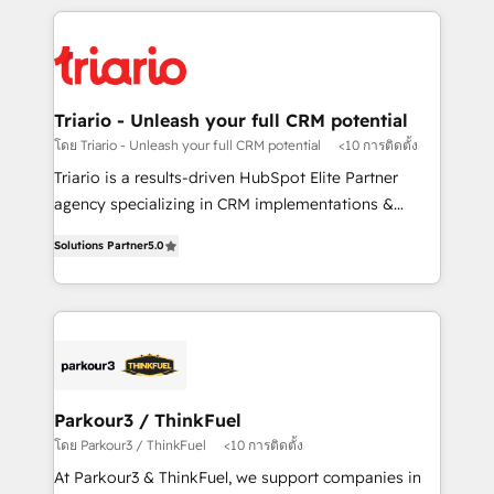
decade of experience to the table, along with deep
embark on a transformational journey that sets your
knowledge of the HubSpot platform and strategies
business up for long-term success. Unlock your
for driving growth. They are committed to helping
business. If not now, when?
our customers grow and finding solutions that fit
their unique business needs. We are thrilled to have
Triario - Unleash your full CRM potential
Blue Frog in the HubSpot ecosystem leading the
โดย Triario - Unleash your full CRM potential
<10 การติดตั้ง
way for customers!" - Yamini Rangan, CEO of
Triario is a results-driven HubSpot Elite Partner
HubSpot “Our experience with the team at Blue Frog
agency specializing in CRM implementations &
has been nothing short of extraordinary. Their years
migrations, Revenue Operations, Custom
of experience and quality of skilled staff has earned
Solutions Partner
5.0
Integrations, Custom AI agents and AI-ready Website
them a trusted reputation within the HubSpot
Design With over 15 years of experience, we help
ecosystem as a reliable partner capable of delivering
companies bridge the gap between marketing, sales,
remarkable experiences for our most sophisticated
and customer success through smart automation,
clients.” - Brian Garvey, VP, Solutions Partner
data hygiene, and tailored HubSpot solutions. Our
Program, HubSpot.
clients choose us because we blend the expertise of
a global consultancy with the care and agility of a
Parkour3 / ThinkFuel
boutique firm. At Triario, we’re big enough to deliver
โดย Parkour3 / ThinkFuel
<10 การติดตั้ง
but small enough to listen. Our Services: HubSpot
At Parkour3 & ThinkFuel, we support companies in