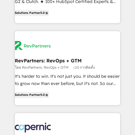
G2 & Clutch. ★ 100+ HubSpot Certified Experts &
and service to drive sustainable growth With 6 key
Trainers across the team ★ 1,500+ implementations
HubSpot accreditations and experience across
Solutions Partner
5.0
across five continents ★ AI-First, RevOps-led,
hundreds of organizations in dozens of industries,
Onboarding obsessed ★ Company of the Year
there’s a good chance one of our globally integrated
2024/25 INSIDEA helps growing companies turn
teams has worked with clients just like you Let’s
HubSpot into a revenue engine. We onboard your
explore whether S2 is the partner you’ve been
team, migrate your data, and build AI-powered
looking for...and get your next big initiative moving!
workflows that drive adoption from week one, in
your time zone. What we do ➤ Onboarding: Live in
RevPartners: RevOps + GTM
weeks, with workflows built around your business,
โดย RevPartners: RevOps + GTM
<10 การติดตั้ง
not a template. ➤ Migration: Move from any legacy
It's harder to win. It's not just you. It should be easier
CRM. Zero downtime, full data integrity. ➤
to grow now than ever before, but it's not. So our
Implementation: Configure HubSpot to run your
focus is serving you, the person responsible for the
revenue process. Sales, marketing, and service wired
Solutions Partner
5.0
revenue number. We do that by bridging the gap
together. ➤ AI and Integrations: Layer Breeze AI,
where agencies fail: combining GTM strategy with
custom agents, and APIs to remove manual work. ➤
technical execution to solve the right problem at the
Ongoing Management: Monthly tune-ups, feature
right time, with the right solution. We don’t just
rollouts, adoption coaching. Buying HubSpot,
implement your CRM. We engineer revenue
switching to it, or reviving a stale portal? We are
outcomes for the GTM owner on HubSpot. We Build