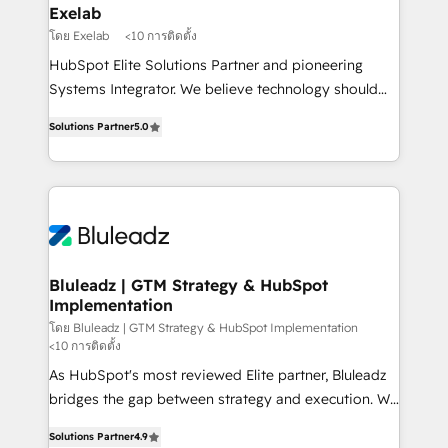
business perspective. Many of our consultants have
Exelab
scaled businesses themselves, giving us a practical
โดย Exelab
<10 การติดตั้ง
understanding of what owners and operators need
HubSpot Elite Solutions Partner and pioneering
as their systems, data, and processes evolve. Since
Systems Integrator. We believe technology should
2014, we’ve supported 1,400+ clients across a wide
serve business strategy, not the other way around.
range of industries, including healthcare, software,
Solutions Partner
5.0
Every engagement begins with clear objectives,
B2B services, manufacturing, financial services and
customer journey mapping, and measurable KPIs.
more. Whether clients are new to HubSpot or
Only then we architect solutions. The question is
expanding into more advanced use cases, we focus
never which features to activate, but which
on delivering clean, scalable, AI-ready systems that
outcomes to deliver. -SYSTEM INTEGRATION-
create long-term value and a consistently strong
Connectors, workflows, and data architectures that
client experience.
make HubSpot the operational hub, integrated with
Bluleadz | GTM Strategy & HubSpot
Implementation
SAP, Microsoft Dynamics, custom ERPs, and any
enterprise platform. Proprietary apps extend
โดย Bluleadz | GTM Strategy & HubSpot Implementation
<10 การติดตั้ง
HubSpot beyond standard configurations. -AI-
As HubSpot's most reviewed Elite partner, Bluleadz
FIRST- AI across customer-facing operations to
bridges the gap between strategy and execution. We
accelerate decisions, streamline processes, and
don't just "set up tools" — we install the GTM
unlock efficiency at scale. From predictive
Solutions Partner
4.9
Operating System (GTM OS) to align your leadership