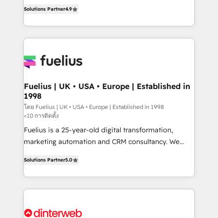
HubSpot experts ready to help you. We can
'𝗖𝗼𝗻𝘁𝗮𝗰𝘁 𝗯𝘂𝘀𝗶𝗻𝗲𝘀𝘀' button to get in touch (𝘸𝘦'𝘳𝘦
Solutions Partner
4.9
implement the platform into complex business
𝘴𝘶𝘱𝘦𝘳 𝘳𝘦𝘴𝘱𝘰𝘯𝘴𝘪𝘷𝘦)
environments, optimise what you've got and make
sure you can actually use it, build your website in
HubSpot or create an inbound marketing strategy
for you and execute it on HubSpot. We are on the
G-Cloud 14 CCS (Crown Commercial Service)
framework, meaning we've been accredited by
Fuelius | UK • USA • Europe | Established in
1998
HubSpot and vetted by the CCS, which means we
can support public sector companies as well the
โดย Fuelius | UK • USA • Europe | Established in 1998
<10 การติดตั้ง
other ones listed in our profile. Our services: -
Fuelius is a 25-year-old digital transformation,
HubSpot implementation - HubSpot CMS website
marketing automation and CRM consultancy. We
build We can do lots of things. But everything we do
enable mid-market and enterprise clients to
is there for you to: - Grow revenue, and run your
Solutions Partner
5.0
maximise their return from digital and fuel their
business more efficiently - Build stronger
growth. We modernise platforms, streamline
relationships with customers - Make better
operations that are causing inefficiencies, improve
decisions with data - Find a new voice and reach
customer experiences, integrate systems, and
more people - Get the most out of your HubSpot
supercharge revenue operations Key services: • CRM
investment