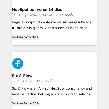
Implementation • Systems Integration • Digital
Transformation / Web Development • RevOps &
HubSpot activo en 14 días
Sales Consulting • Marketing Automation What
โดย HubSpot activo en 14 días
<10 การติดตั้ง
makes us different? 🚀 Top 0.5% of global HubSpot
Pagar HubSpot durante meses sin ver resultados
agencies ⚙️ The strongest technical ability and
frustra a cualquiera. Y casi nunca es culpa de la
integration capabilities 💼 Consultative, long-term
herramienta: es del enfoque con el que se
partners who will embed ourselves into your
Solutions Partner
4.8
implementó. Trabajamos con un catálogo de +80
business, processes and systems 🏢 We specialise in
casos de uso: cada uno resuelve un problema
working with mid-market and enterprise
concreto de tu operación en HubSpot. La entrega
organisations, global organisations and those with
toma de 1 a 3 semanas por caso, abordamos varios
complex use cases 🏆 CRM Implementation,
en paralelo cuando tiene sentido, y siempre
Platform Enablement, Custom Integration and
confirmamos resultados antes de seguir avanzando.
Onboarding Accredited 🔐 ISO27001 & ISO9001
Empiezas a ver resultados antes de que termine el
Six & Flow
Certified
mes. 🏆 HubSpot Partner of the Year 2022, máximo
โดย Six & Flow
<10 การติดตั้ง
reconocimiento del ecosistema. Elite Solutions
Six & Flow is an AI-first HubSpot consultancy and
Partner, el nivel más alto. +700 clientes
RevOps partner helping ambitious organisations
implementados en LATAM, Marcas como Hyatt,
grow with clarity, confidence, and intelligence.
Hospital ABC, Hogares Unión, Yves Rocher,
Solutions Partner
5.0
Operating across the UK, Netherlands, Ireland, and