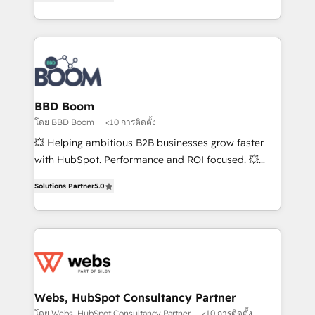
measurable, scalable growth. From onboarding to
enterprise-grade campaigns, our in-house team
builds scalable strategies that drive long-term
revenue. ⚙️ HubSpot Integration & Optimization •
Seamless CRM, CMS, and automation setup •
Complex platform migrations and data cleanups •
Custom APIs and third-party integrations 📈 End-to-
BBD Boom
End Revenue Acceleration • Lifecycle marketing and
โดย BBD Boom
<10 การติดตั้ง
pipeline growth programs • Sales enablement tools
💥 Helping ambitious B2B businesses grow faster
and CRM optimization • Retention strategies with
with HubSpot. Performance and ROI focused. 💥
customer journey mapping 🏅 Elite-Level HubSpot
BBD Boom is the HubSpot partner that can help you
Execution • 750+ onboardings and 2,000+
Solutions Partner
5.0
to HubSpot Better. We work with your teams to
implementations • Deep expertise across marketing,
solve all your HubSpot challenges and improve user
sales, and service hubs • Built-in flexibility for
adoption, sales process and marketing results.
startups to global brands
Services 📚 Onboarding your team to HubSpot for
the first time 🔧 Designing and optimising your
HubSpot set-up for better results 🌐 Website design
and build using HubSpot 🔌 Integrating HubSpot
Webs, HubSpot Consultancy Partner
with other systems 🎓 Training your teams to be
โดย Webs, HubSpot Consultancy Partner
<10 การติดตั้ง