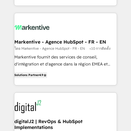
Integrations: Extend HubSpot with custom
Win more business - Reduce no-shows - Improve
integrations, hosting, & maintenance.
lead & deal conversion rates - Scale with less
headcount ...by using HubSpot's full capabilities. 🤓
What do you get? 🤓 Our client's are too busy to
learn the ins-and-outs of HubSpot. We give you a
Personal Consultant + Tech Team to handle the
Markentive - Agence HubSpot - FR - EN
heavy lifting of mapping out AND building your ideal
โดย Markentive - Agence HubSpot - FR - EN
<10 การติดตั้ง
system. + Get best practices and 'don't know what
Markentive fournit des services de conseil,
you don't know' recommendations to maximize
d'intégration et d'agence dans la région EMEA et
conversions! OTF is an Elite Partner (top 1% of
North America. Avec plus de 115 experts en
6,500+ Partners) and was named 2023 HubSpot
Solutions Partner
4.9
marketing automation, Growth, Revops, CRM et
Partner of the Year 💥 Trusted by 2,500+ companies
webdesign. Markentive is both a consulting firm, a
to help them scale and close more business, by
digital agency and an integrator. With over 115
using HubSpot (the right way). ⭐️ Here's more info:
experts in marketing automation, growth, revops,
www.onthefuze.com/hubspot-admin Contact us to
CRM and webdesign (We focus on EMEA - USA
learn more!
customers).
digitalJ2 | RevOps & HubSpot
Implementations