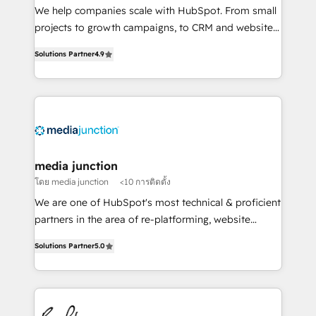
HubSpot Rising Star Why us? Harnessing the full
We help companies scale with HubSpot. From small
potential of the powerful HubSpot CRM. ✔️A team of
projects to growth campaigns, to CRM and websites.
HubSpot experts backed by over 10+ years of
Hire an agency that's experienced in every inch of
HubSpot experience ✔️Flexible pricing models —
Solutions Partner
4.9
HubSpot and willing to work hand-in-hand with your
Hourly-fee (assigned one Dedicated HubSpot
team to simplify the complex and build a better
Admin); Monthly-fee (HubSpot Admin + Project
experience for your team and customers.
Manager); and Fixed Project Cost (as per
requirement). ✔️Helped over 25,000+ customers so
far with our HubSpot solutions. ✔️Bespoke apps &
on-demand bundle services. Connect with us today!
media junction
โดย media junction
<10 การติดตั้ง
We are one of HubSpot's most technical & proficient
partners in the area of re-platforming, website
design & development. We specialize in multi-hub
Solutions Partner
5.0
implementations for mid-market & enterprise
companies. We are woman-owned, powered by
coffee, and we ❤️ dogs. We produce award-winning
work for our clients. 🏆2023 Technical Expertise