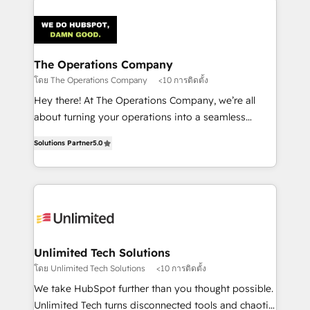
strategies. As the only HubSpot Elite Partner in
Iberia (Spain & Portugal), we combine human insight
with intelligent automation to drive sustainable
growth. Our multidisciplinary team designs solutions
The Operations Company
that simplify complexity, boost performance, and
โดย The Operations Company
<10 การติดตั้ง
turn innovation into real impact. 🌍 Highlights •
Hey there! At The Operations Company, we’re all
HubSpot Partner since 2012 • 2022 EMEA Impact
about turning your operations into a seamless
Award: Best Integration • 150+ successful HubSpot
experience that powers real results. We specialize in
projects • Clients in 30+ industries • Proprietary
Solutions Partner
5.0
transforming complex systems into efficient,
technology for integrations • Multilingual team:
scalable solutions that work across your entire
English, Spanish, Portuguese & Italian 👉 Grow
organization. We’re a unique blend of deep HubSpot
smarter with AI and HubSpot.
expertise, strategic thinking, and hands-on
operational know-how. We know that no two
businesses are alike, so we don’t do cookie-cutter
solutions. Instead, we dive in to understand your
Unlimited Tech Solutions
needs, goals, and challenges to deliver solutions that
โดย Unlimited Tech Solutions
<10 การติดตั้ง
fit like a glove. We’re committed to being both
We take HubSpot further than you thought possible.
highly effective and fun to work with. We believe in
Unlimited Tech turns disconnected tools and chaotic