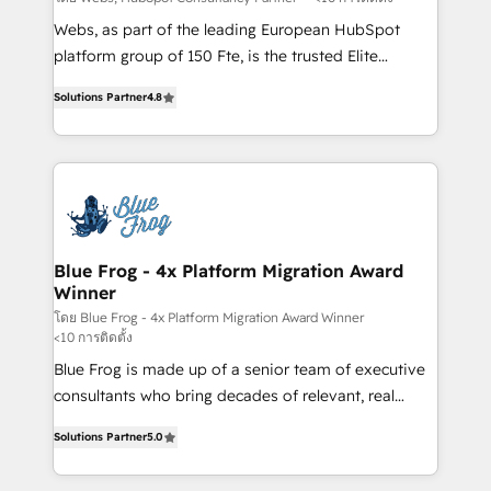
HubSpot pros 📊 Lead generation services using
Webs, as part of the leading European HubSpot
HubSpot Why us? - SIX HubSpot Accreditations -
platform group of 150 Fte, is the trusted Elite
awarded by HubSpot after a rigorous process for
HubSpot CRM Partner offering you a roadmap on
CRM, Solutions Architecture, Onboarding , Data
Solutions Partner
4.8
maximizing EBITDA and achieving Commercial
Migration, Custom Integration & Platform
Excellence. With our targeted processes, we
Enablement -Onboarded over 500 businesses to
strengthen your digital transformation and minimize
HubSpot -Top 1% of partners worldwide -In-house
costs. As HubSpot's Advanced Accredited CRM
team of 25+ experts Contact us today to help you
Implementation partner, we provide expertise to
get more from your investment in HubSpot.
drive your business forward. Since 2015 we are fully
www.bbdboom.com
dedicated to HubSpot and with an experienced
Blue Frog - 4x Platform Migration Award
Winner
team (50+), we work with reputable companies in
B2B sectors such as manufacturing, SaaS and
โดย Blue Frog - 4x Platform Migration Award Winner
<10 การติดตั้ง
business services. We prepare a customized
Blue Frog is made up of a senior team of executive
business case that demonstrates the value and
consultants who bring decades of relevant, real
impact of your digital transformation, including a
world experience to our client engagements. "Blue
detailed financial rationale with a focus on ROI and
Solutions Partner
5.0
Frog is a top, trusted partner in HubSpot's
TCO. As a trusted extension of your team, we
ecosystem for a reason. Their team brings over a
believe in the power of partnership. Together, we