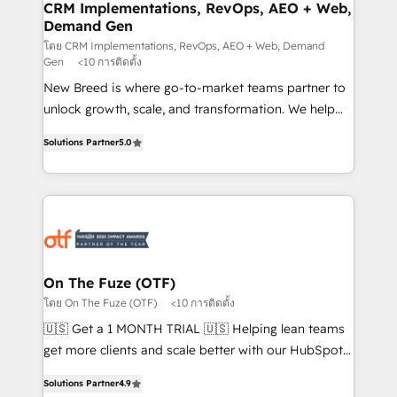
trainers to drive platform adoption. 📈 Revenue
CRM Implementations, RevOps, AEO + Web,
Demand Gen
Generation - Full-funnel marketing and high-
performance advertising via Point Success Media. -
โดย CRM Implementations, RevOps, AEO + Web, Demand
Gen
<10 การติดตั้ง
Expert deployment of Breeze AI and custom agents
New Breed is where go-to-market teams partner to
to automate growth. 🏆 Elite Excellence - 8 platform
unlock growth, scale, and transformation. We help
accreditations and deep HIPAA-compliance
companies activate HubSpot’s AI-powered
expertise. - A team of 250+ experts dedicated to
Solutions Partner
5.0
customer platform and operationalize HubSpot’s
your resilient growth.
Loop Marketing framework through expert-led
services, smart agents, and purpose-built apps,
tailored to your business. Together, we unlock
results, fast. ⚙️CRM & RevOps: Align all Hubs to your
buyer journey for clean data, scalability, & reporting.
🎯Demand Gen & ABM: Drive pipeline with inbound,
On The Fuze (OTF)
ABM, AEO, SEO, & paid media. 👩‍💻Web Design:
โดย On The Fuze (OTF)
<10 การติดตั้ง
Build high-performing websites with UX, messaging,
🇺🇸 Get a 1 MONTH TRIAL 🇺🇸 Helping lean teams
& conversion strategy that drive results. 🤖AI
get more clients and scale better with our HubSpot
Strategy: Activate Breeze Agents, configure HubSpot
Consulting & 'Done For You' Services. 🚀 Who We
AI, & maximize AEO with tailored AI services. 🧩
Solutions Partner
4.9
Work With 🚀 We help lean, growing companies: -