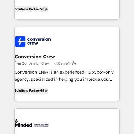
efficient processes, as well as building great
processes into a seamless, high-performing revenue
relationships. Your success is our success, and we’re
Solutions Partner
5.0
engine. We combine RevOps strategy with deep
all in this together! From startup to enterprise, we’ll
technical execution to help teams scale faster—with
make sure your HubSpot setup becomes a
cleaner data, smarter automation, and more
powerhouse of productivity, so you can focus on
predictable revenue. Specialties: · HubSpot
what matters most: growing your business and
Implementation & Migration · Native & Custom
wowing your customers. Let’s make HubSpot work
Integrations · Custom Development · CPQ & FSM ·
smarter for you!
Reporting & Analytics · GTM Architecture · Sales &
Conversion Crew
Marketing Enablement If you’re ready to elevate
โดย Conversion Crew
<10 การติดตั้ง
HubSpot from “just your CRM” to your growth
Conversion Crew is an experienced HubSpot-only
infrastructure—let’s talk.
agency, specialized in helping you improve your
online processes. This means we help you with: -
Solutions Partner
4.9
Implementing HubSpot (CRM, Marketing, Sales,
Service and Operations) - Developing fast, good-
looking websites in the HubSpot CMS - Building
(custom) integrations between HubSpot and other
systems you use You need a clear method to reach
your goals. Therefore, we take a critical look at your