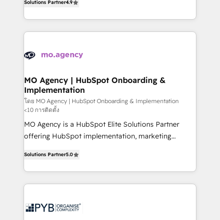
Solutions Partner
4.9
migrate, replatform, and scale smarter. We specialize
deployment experience possible. Whether you are
in high-impact CRM and CMS migrations and
new to HubSpot or seeking to turn around a poor
onboarding from platforms like Salesforce, NetSuite,
install, our team have the change management
Zoho, Pardot, Marketo, Microsoft Dynamics, Wix,
expertise to deliver the solutions you need.
WordPress and legacy CRMs, turning fragmented
systems into unified, growth-ready HubSpot
architectures that accelerate revenue operations and
MO Agency | HubSpot Onboarding &
Implementation
performance. - Multi-object CRM migration, cleanup,
and implementation. - Pre-built and custom
โดย MO Agency | HubSpot Onboarding & Implementation
<10 การติดตั้ง
integrations across your full tech stack. - Custom
MO Agency is a HubSpot Elite Solutions Partner
object setup, CMS builds, and full-funnel automation.
offering HubSpot implementation, marketing
- Dashboards, lifecycle campaigns, and lead
automation, CRM and RevOps consulting, B2B SEO,
nurturing sequences. - Cross-hub setup across
Solutions Partner
5.0
paid media, content marketing, AEO and GEO (AI
Marketing, Sales, Operations, and Service Hubs. -
search optimisation), and HubSpot Content Hub and
Ongoing optimization, managed support, and
WordPress development. We work with enterprise
scalable retainers. Let’s make HubSpot your most
and growth-led companies across technology,
powerful growth engine. Built to convert, scale, and
professional services, financial services and
drive results.
industrial sectors. Offices in Johannesburg, Cape