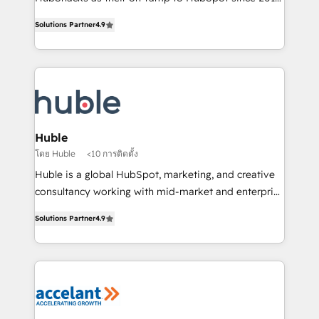
Simple pay-as-you-go plans that accelerate value...
team of 100+ experts is ready for you! Driving digital
Solutions Partner
4.9
1️⃣ Set Up | Onboarding New or Check-fixing existing
growth | www.brightdigital.com
HubSpot portals 2️⃣ Scale Up | 100% HubSpot Task
Execution... Global 24/7 ... All Experts 3️⃣ Integrate |
your entire Tech Stack with Custom Integrations
Slash months from your API Integration project... ⬅️
Click "Contact Business" ⬅️ to access 150+ Kickstart
Integration templates that put HubSpot in the center
Huble
of your tech stack, syncing... 🛍️ Shopify or
โดย Huble
<10 การติดตั้ง
WooCommerce 💲 Stripe or Paypal 💰 Sage or
Huble is a global HubSpot, marketing, and creative
Netsuite 🤖 Google or Microsoft ✍️ DocuSign or
consultancy working with mid-market and enterprise
PandaDoc 🌐 Avalara or Quaderno HubSnacks holds
businesses. We go beyond implementation, shaping
the rare Advanced "Custom Integrations"
Solutions Partner
4.9
the strategy, processes, and teams that turn
Accreditation, securely sync data across... 🔄 any
HubSpot into a genuine growth engine. Named
apps, in any direction. Stuck on your old CRM..?
HubSpot's Global Partner of the Year in 2024,
Migrate | seamlessly off your old CRM onto a clean
consistently ranked among their top 5 partners
new HubSpot portal with Advanced Website and
worldwide, and with over 15 years in the ecosystem,
CRM Migrations using our in-house "HubScrub" Tool.
Huble has built a track record that speaks for itself.