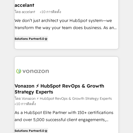
One company, one operating model, delivering
accelant
across offices and consulting teams in the UK, USA,
โดย accelant
<10 การติดตั้ง
Canada, Germany, France, Belgium, Singapore, and
We don’t just architect your HubSpot system—we
South Africa. Certified compliant with ISO/IEC
transform the way your team does business. As an
27001:2022 and ISO 9001:2015 across all seven
Elite HubSpot Solutions Partner, we specialize in
international offices and 175+ employees.
Solutions Partner
5.0
creating tailored, end-to-end CRM solutions that
accelerate growth, improve operational efficiency,
and ensure faster time to value on HubSpot. What
sets us apart? Our people-centric approach. From
day one, our team takes the time to deeply
understand your unique needs, crafting custom
strategies that deliver impactful results. Our mission
Vonazon ⚡ HubSpot RevOps & Growth
Strategy Experts
is to empower you to unlock HubSpot’s full potential
—faster. Through expert training, unmatched
โดย Vonazon ⚡ HubSpot RevOps & Growth Strategy Experts
<10 การติดตั้ง
responsiveness, and ongoing support, we equip
As a HubSpot Elite Partner with 150+ certifications
your team to adopt new systems with confidence
and over 5,000 successful client engagements,
and achieve a unified, data-driven approach to
Vonazon turns marketing complexity into
customer engagement.
Solutions Partner
5.0