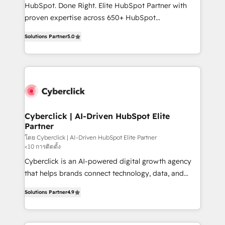
HubSpot CRM drives measurable results. Our
HubSpot. Done Right. Elite HubSpot Partner with
RevOps services align your sales, marketing, and
proven expertise across 650+ HubSpot
customer success teams for peak performance. We
implementations. With 12+ years of HubSpot
optimize the revenue lifecycle—lead generation to
Solutions Partner
5.0
experience, we help you use the HubSpot platform
retention—by refining processes and eliminating
to its fullest capacity, improve your current HubSpot
inefficiencies. Using HubSpot tools and data-driven
website, or build your new one.
strategies, we create scalable solutions that
maximize profitability and adapt to your goals.
Cyberclick | AI-Driven HubSpot Elite
Partner
โดย Cyberclick | AI-Driven HubSpot Elite Partner
<10 การติดตั้ง
Cyberclick is an AI-powered digital growth agency
that helps brands connect technology, data, and
creativity to achieve measurable results. Founded in
Solutions Partner
4.9
Barcelona and operating across Spain, LATAM, and
the UK, we support global companies in building
smarter marketing, sales, and customer success