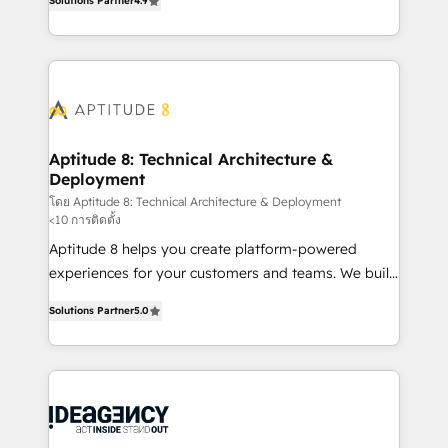
Solutions Partner
4.9
l'intégration CRM et le développement des revenus
question technique ou besoin de structuration de
auprès de vos comptes existants. En France et à
votre projet HubSpot, contactez notre équipe pour
l'international, nous travaillons avec des ETI
un échange dédié.
ambitieuses, des grands groupes voulant aller au-
delà d’une simple transformation digitale et des
startups florissantes. Nos 3 grandes expertises sont :
➤ L’intégration de CRM et de méthodologie RevOps
Aptitude 8: Technical Architecture &
Deployment
pour aligner les équipes marketing, commerciales et
support client (data migration, synchronisation API,
โดย Aptitude 8: Technical Architecture & Deployment
<10 การติดตั้ง
audit et maintenance) ➤ La création de sites internet
Aptitude 8 helps you create platform-powered
de conversion qui transforment les visiteurs en
experiences for your customers and teams. We build
opportunités d'affaires ➤ La mise en place de
multi-hub solutions and orchestrate operations
stratégies d'acquisition marketing (SEO, SEA,
Solutions Partner
5.0
across your entire tech stack. Aptitude 8 is trusted
inbound, automatisation marketing, ABM, IA,
by top brands such as Lenovo, Bluetooth,
emailing) Informations clés : - 10 ans d'expérience -
International Sports Sciences Association, SXSW,
100+ intégrations CRM HubSpot réussies - 40
Notion, Soundcloud, American Nurses Association,
experts conseil - 150 certifications HubSpot
Randstad, Uber Freight, and HubSpot itself. We have
cumulées
the largest technical consulting team of any HubSpot