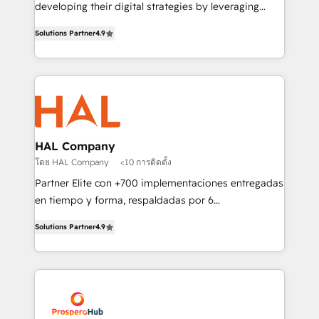
implementations & data migration Custom AI agents
developing their digital strategies by leveraging
Revenue Operations API integrations AI-ready
technologies and automating their marketing and
Website design Let’s turn your CRM into your growth
Solutions Partner
4.9
sales processes to generate growth. Our offer spans
engine!
from Strategy to Operations. We specialize in CRM
onboarding and implementation, web design, sales
& marketing automation, and digital marketing. With
extensive experience working with tech companies
and manufacturers since 2002, we are committed to
empowering our clients and developing their
HAL Company
autonomy. Get to grips with HubSpot through
โดย HAL Company
<10 การติดตั้ง
guided implementation and seamless integration of
Partner Elite con +700 implementaciones entregadas
the CRM platform into your digital ecosystem. Would
en tiempo y forma, respaldadas por 6
you like support in deploying your inbound
acreditaciones de HubSpot y un equipo de 6
marketing strategy? We'll provide support tailored
Solutions Partner
4.9
Certified Trainers avalados por HubSpot Academy.
to your needs and sales objectives. With 125+
Acompañamos a las empresas en cada etapa de su
certifications, we are part of the most certified
crecimiento integrando estrategia, tecnología y
Canadian agencies, and we both hold Onboarding
procesos comerciales para potenciar resultados
Accreditations. Based in Canada (coast to coast), our
reales. Nos caracterizamos por combinar excelencia
services are offered in both English & French.