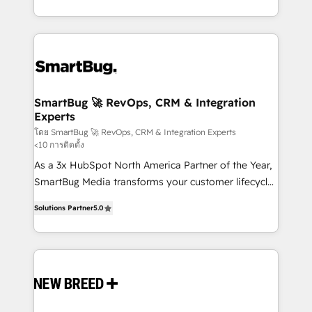
intelligence to conversational AI, we turn data into
and engineer a portal that drives predictable
action and automation into competitive advantage.
revenue velocity. 🚀 GTM Strategy & Alignment
✦ 150+ implementations ✦ 100+ certifications ✦ 7
Workshops & Sprints: Identify "Valleys of Death"
accreditations
stalling growth. Fix your ICP, Math, and Story to stop
"accelerating a mess." ⚙️ Elite Engineering & AI
Scalable Architecture: Zero-technical-debt setup
SmartBug 🚀 RevOps, CRM & Integration
Experts
across all Hubs, validated by our 7 HubSpot
Accreditations. AI-Powered RevOps: Breeze AI,
โดย SmartBug 🚀 RevOps, CRM & Integration Experts
<10 การติดตั้ง
custom AI agents, and high-integrity migrations for
As a 3x HubSpot North America Partner of the Year,
total reporting clarity. Security & Compliance: SOC 2
SmartBug Media transforms your customer lifecycle
Type I and HIPAA attested for enterprise-grade data
into a revenue engine. Our unified ecosystem
security. 🏆 Why Bluleadz? GTM OS Partner | 16+
Solutions Partner
5.0
includes specialized divisions Globalia (AI &
Years Experience | 1,000+ Five-Star Reviews
Software) and Point Success Media (Paid Media),
making this the official home for all three brands. 🔄
Implementation & Integration - Seamless migrations
and system integrations powered by Globalia’s
technical development team. - 19 HubSpot-certified