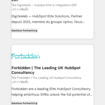
Integrations: Connect HubSpot with your tech stack
โดย DigitaWeb — HubSpot Elite & Intégrations ERP
<10 การติดตั้ง
for better adoption. 🔹 Custom Solutions: Build
DigitaWeb — HubSpot Elite Solutions, Partner
tailored apps, workflows, and configurations. We are
depuis 2015, membre du groupe Uptoo. Nous
SOC 2 Type II and ISO 27001 certified, reinforcing
aidons les ETI et PME B2B à unifier Marketing,
our commitment to data security and compliance. At
Solutions Partner
5.0
Ventes et Service sur HubSpot grâce à la Revenue
OneMetric, we help revenue teams focus on the
Architecture : alignement des équipes, pipeline
OneMetric that matters most: revenue.
prévisible, croissance mesurable. 🔌 Intégrations
complexes : ERP (Divalto, Sage X3, Cegid, Pennylane,
Dynamics..), VOIP (Aircall, Ringover, Modjo), Shopify,
Oneflow. 💻 Développements custom : CRM UI
Extensions (React), Serverless Node.js, Custom
Forbidden | The Leading UK HubSpot
Consultancy
Objects, thèmes HubL, agents IA & Breeze AI. 🎯
Secteurs : Industrie, Distribution B2B, SaaS, Services
โดย Forbidden | The Leading UK HubSpot Consultancy
<10 การติดตั้ง
B2B, Immobilier, Viticulture, Finance. 🚀 Nos livrables
Forbidden are a leading Elite HubSpot Consultancy
: migration sécurisée, implémentation Marketing +
helping ambitious SMEs unlock the full potential of
Sales + Service Hub, synchronisation ERP ↔
HubSpot. Too many businesses invest in HubSpot
HubSpot temps réel, formation équipes. 🏆 +350
Solutions Partner
5.0