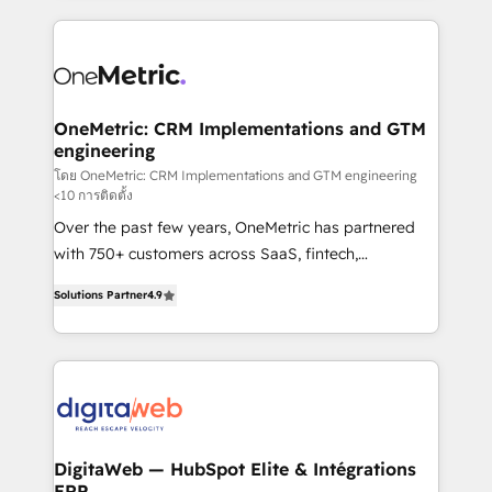
l'augmentation : l'IA là où elle crée de la valeur. Et
and fast growing scale ups including Sony, Rapyd,
surtout : l'humain qui reste au centre. Parce que la
Fiverr, XM Cyber, Bridgepointe Technologies, EMA
vraie performance vient de l'intérieur. Act Inside.
Design Automation and Uptive. 📊 RevOps & data
Stand Out.
architecture 🔗 CRM migrations & End to end
integrations 🤖 AI workflows & enrichment 📘 Team
OneMetric: CRM Implementations and GTM
engineering
enablement & company-wide adoption We create
HubSpot environments that teams use with
โดย OneMetric: CRM Implementations and GTM engineering
<10 การติดตั้ง
confidence and that leadership can rely on for
Over the past few years, OneMetric has partnered
scalable revenue insights.
with 750+ customers across SaaS, fintech,
healthcare, real estate, and other industries. With
Solutions Partner
4.9
150+ HubSpot-certified experts, we deliver scalable
solutions to complex GTM and RevOps challenges.
Our Expertise 🔹 Onboarding & Implementation:
Accredited HubSpot Partner, ensuring smooth setup
tailored to your GTM motion. 🔹 Migrations: Move
from other CRMs to HubSpot without data loss or
downtime. 🔹 RevOps Strategy: Align teams,
DigitaWeb — HubSpot Elite & Intégrations
ERP
processes, and data to drive revenue efficiency. 🔹