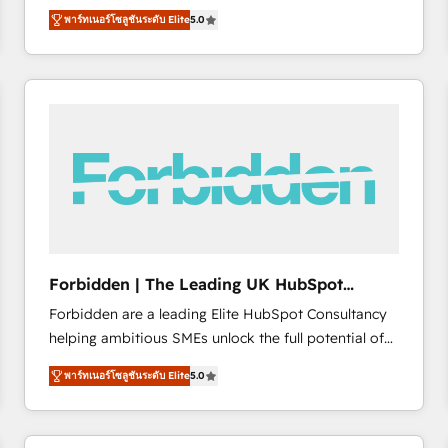
operations across complex sales cycles, multi
emailing) Informations clés : - 10 ans d'expérience -
พาร์ทเนอร์โซลูชันระดับ Elite
5.0
system environments and global SaaS or
100+ intégrations CRM HubSpot réussies - 40
manufacturing teams. Trusted by leading enterprises
experts conseil - 150 certifications HubSpot
and fast growing scale ups including Sony, Rapyd,
cumulées
Fiverr, XM Cyber, Bridgepointe Technologies, EMA
Design Automation and Uptive. 📊 RevOps & data
architecture 🔗 CRM migrations & End to end
integrations 🤖 AI workflows & enrichment 📘 Team
enablement & company-wide adoption We create
HubSpot environments that teams use with
confidence and that leadership can rely on for
scalable revenue insights.
Forbidden | The Leading UK HubSpot
Consultancy
Forbidden are a leading Elite HubSpot Consultancy
helping ambitious SMEs unlock the full potential of
HubSpot. Too many businesses invest in HubSpot
พาร์ทเนอร์โซลูชันระดับ Elite
5.0
but never see the ROI they expected due to poor
adoption, messy data, and disconnected teams
getting in the way. That’s where we come in. We