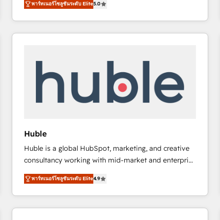
พาร์ทเนอร์โซลูชันระดับ Elite
5.0
implementations for mid-market & enterprise
companies. We are woman-owned, powered by
coffee, and we ❤️ dogs. We produce award-winning
work for our clients. 🏆2023 Technical Expertise
Impact Award 🏆2022 Technical Expertise Impact
Award 🏆2022 Platform Migration Excellence Impact
Award 🏆2020 Elite Solutions Partner 🏆2019
Integrations HubSpot Impact Award 🏆2019
Marketing Enablement HubSpot Impact Award 🏆
2018 Website Design HubSpot Impact Award 🏆2017
Website Design HubSpot Impact Award 🏆2016
Huble
Growth-Driven Design Agency of the Year 🏆2016
Huble is a global HubSpot, marketing, and creative
Sales Enablement HubSpot Impact Award 🏆2015
consultancy working with mid-market and enterprise
Growth-Driven Design Agency of the Year 🏆2015
businesses. We go beyond implementation, shaping
Became the 5th Agency to reach Diamond 🏆2014
พาร์ทเนอร์โซลูชันระดับ Elite
4.9
the strategy, processes, and teams that turn
HubSpot COS Performance Award 🏆2014 HubSpot
HubSpot into a genuine growth engine. Named
COS Design Award 🏆2013 HubSpot Marketplace
HubSpot's Global Partner of the Year in 2024,
Provider of the Year 🏆2011 Became a HubSpot
consistently ranked among their top 5 partners