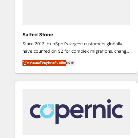
Salted Stone
Since 2012, HubSpot’s largest customers globally
have counted on S2 for complex migrations, change
management, systems integration, and creative
พาร์ทเนอร์โซลูชันระดับ Elite
5.0
solutions that deliver measurable impact and
transform brand experiences As one of the few full-
service creative agencies in the HubSpot
ecosystem, we blend strategy, technology, & award-
winning design to build scalable, globally
regionalized HubSpot websites, integrated
marketing campaigns, & RevOps frameworks that
fuel long-term success We connect the entire
customer lifecycle through seamless integrations,
ensure long-term adoption with change-