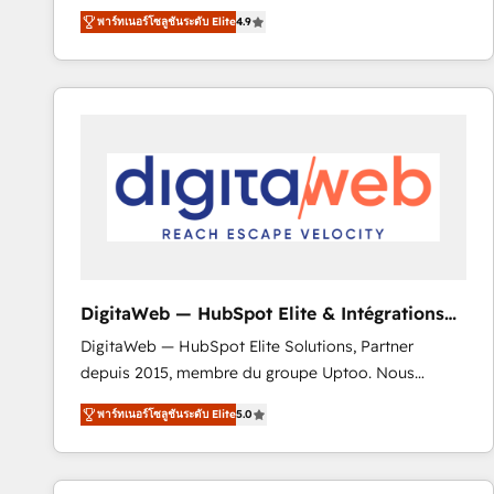
recomposer le marché. Seules survivront les
votre projet HubSpot, contactez notre équipe pour
พาร์ทเนอร์โซลูชันระดับ Elite
4.9
entreprises qui auront réussi leur transformation. Le
un échange dédié.
problème ? 58% des dirigeants savent que l'IA est
vitale pour leur survie. Mais 57% n'ont aucune
stratégie. Et 43% ne maîtrisent même pas leurs
données. C'est le paradoxe français : conscience
totale, action nulle. La solution s'appelle l'Entreprise
Augmentée. Ce n'est pas une entreprise qui utilise
l'IA. C'est une organisation qui a réussi la symbiose
entre l'expertise humaine et l'intelligence artificielle.
Pas pour remplacer l'humain, mais pour l'augmenter.
Chez Ideagency, nous accompagnons cette
DigitaWeb — HubSpot Elite & Intégrations
transformation. D'abord les fondations : des
ERP
DigitaWeb — HubSpot Elite Solutions, Partner
données unifiées, des processus alignés. Ensuite
depuis 2015, membre du groupe Uptoo. Nous
l'augmentation : l'IA là où elle crée de la valeur. Et
aidons les ETI et PME B2B à unifier Marketing,
surtout : l'humain qui reste au centre. Parce que la
พาร์ทเนอร์โซลูชันระดับ Elite
5.0
Ventes et Service sur HubSpot grâce à la Revenue
vraie performance vient de l'intérieur. Act Inside.
Architecture : alignement des équipes, pipeline
Stand Out.
prévisible, croissance mesurable. 🔌 Intégrations