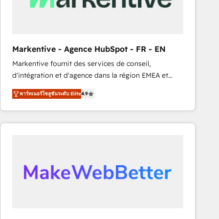
Generation - Full-funnel marketing and high-
performance advertising via Point Success Media. -
Expert deployment of Breeze AI and custom agents
to automate growth. 🏆 Elite Excellence - 8 platform
Markentive - Agence HubSpot - FR - EN
accreditations and deep HIPAA-compliance
Markentive fournit des services de conseil,
expertise. - A team of 250+ experts dedicated to
d'intégration et d'agence dans la région EMEA et
your resilient growth.
North America. Avec plus de 115 experts en
พาร์ทเนอร์โซลูชันระดับ Elite
4.9
marketing automation, Growth, Revops, CRM et
webdesign. Markentive is both a consulting firm, a
digital agency and an integrator. With over 115
experts in marketing automation, growth, revops,
CRM and webdesign (We focus on EMEA - USA
customers).