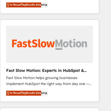
healthcare, real estate, and other industries. With
that include new HubSpot implementations,
พาร์ทเนอร์โซลูชันระดับ Elite
4.9
150+ HubSpot-certified experts, we deliver scalable
migrations from other platforms, systems
solutions to complex GTM and RevOps challenges.
integration, extensibility, custom development, and
Our Expertise 🔹 Onboarding & Implementation:
ongoing RevOps support.
Accredited HubSpot Partner, ensuring smooth setup
tailored to your GTM motion. 🔹 Migrations: Move
from other CRMs to HubSpot without data loss or
downtime. 🔹 RevOps Strategy: Align teams,
processes, and data to drive revenue efficiency. 🔹
Integrations: Connect HubSpot with your tech stack
for better adoption. 🔹 Custom Solutions: Build
tailored apps, workflows, and configurations. We are
Fast Slow Motion: Experts in HubSpot &
SOC 2 Type II and ISO 27001 certified, reinforcing
Salesforce
Fast Slow Motion helps growing businesses
our commitment to data security and compliance. At
implement HubSpot the right way from day one —
OneMetric, we help revenue teams focus on the
with the flexibility to scale as complexity increases.
OneMetric that matters most: revenue.
พาร์ทเนอร์โซลูชันระดับ Elite
4.9
Highly certified in both HubSpot and Salesforce, we
bring deep experience in CRM implementation,
integrations, and data migration across modern