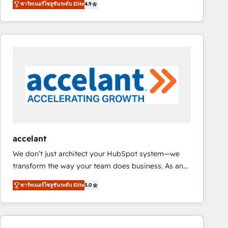
พาร์ทเนอร์โซลูชันระดับ Elite
4.9
developing a new website to lead generation and
requirement). ✔️Helped over 25,000+ customers so
digital marketing; we do it all (and with great
far with our HubSpot solutions. ✔️Bespoke apps &
results)! In short, our services include: - HubSpot
on-demand bundle services. Connect with us today!
consultancy: onboarding, training, data migration -
HubSpot development: websites, custom modules,
integrations - Marketing & sales solutions: digital
marketing, advertising, campaigns, content and
design We connect people, data and technology to
improve customer experiences. With our bright
people, exciting ideas and can-do mentality, we
ensure revenue growth on a daily basis. So tell us
accelant
your challenge; our passionate and growth driven
We don’t just architect your HubSpot system—we
team of 100+ experts is ready for you! Driving digital
transform the way your team does business. As an
growth | www.brightdigital.com
Elite HubSpot Solutions Partner, we specialize in
พาร์ทเนอร์โซลูชันระดับ Elite
5.0
creating tailored, end-to-end CRM solutions that
accelerate growth, improve operational efficiency,
and ensure faster time to value on HubSpot. What
sets us apart? Our people-centric approach. From