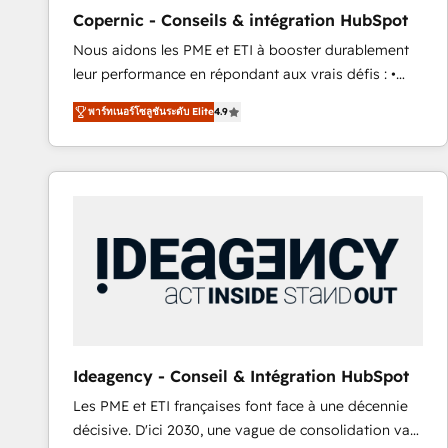
management programs, and align marketing, sales,
Copernic - Conseils & intégration HubSpot
and service to drive sustainable growth With 6 key
Nous aidons les PME et ETI à booster durablement
HubSpot accreditations and experience across
leur performance en répondant aux vrais défis : •
hundreds of organizations in dozens of industries,
Intégration de HubSpot avec d’autres outils (ERP,
there’s a good chance one of our globally integrated
พาร์ทเนอร์โซลูชันระดับ Elite
4.9
téléphonie, etc.) • Alignement des équipes grâce à un
teams has worked with clients just like you Let’s
outil et des données partagées • Amélioration de la
explore whether S2 is the partner you’ve been
collecte et de l’analyse des données pour des
looking for...and get your next big initiative moving!
décisions éclairées • Optimisation de l’efficacité et
de la productivité des équipes Notre équipe de 30
consultants certifiés HubSpot aborde chaque projet
avec un engagement total, alignant processus
métiers et technologie, et guidant vos équipes à
travers le changement, tout en centrant vos objectifs
d’entreprise. Grâce à une méthodologie éprouvée
auprès de plus de 400 clients, nous comprenons
Ideagency - Conseil & Intégration HubSpot
rapidement vos enjeux et intégrons parfaitement
Les PME et ETI françaises font face à une décennie
HubSpot dans votre organisation. Pour toute
décisive. D'ici 2030, une vague de consolidation va
question technique ou besoin de structuration de