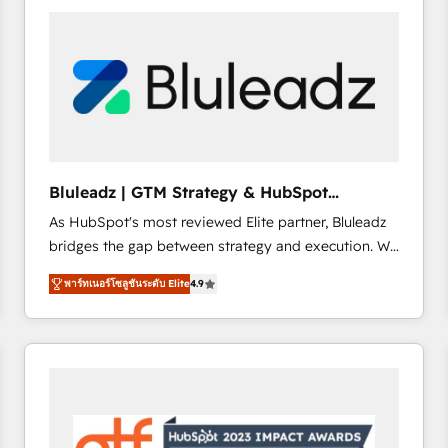
partner with scaling businesses across the UK to
design, implement, and optimise HubSpot so it
actually drives revenue, not just reports on it. Our
services include: - Choosing the right HubSpot
package for your business - Full CRM, Marketing, and
Sales Hub implementations - Custom dashboards
and reporting - Workflow automation and data
clean-up - Sales enablement and team training -
Bluleadz | GTM Strategy & HubSpot
Ongoing optimisation and RevOps support Based in
Implementation
As HubSpot's most reviewed Elite partner, Bluleadz
Leeds and London, we partner with SMEs across the
bridges the gap between strategy and execution. We
UK who are ready to turn HubSpot into the growth
don't just "set up tools" — we install the GTM
engine it’s meant to be.
พาร์ทเนอร์โซลูชันระดับ Elite
4.9
Operating System (GTM OS) to align your leadership
and engineer a portal that drives predictable
revenue velocity. 🚀 GTM Strategy & Alignment
Workshops & Sprints: Identify "Valleys of Death"
stalling growth. Fix your ICP, Math, and Story to stop
"accelerating a mess." ⚙️ Elite Engineering & AI
Scalable Architecture: Zero-technical-debt setup