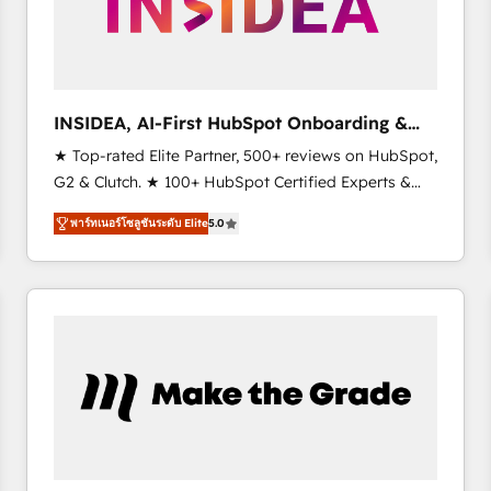
INSIDEA, AI-First HubSpot Onboarding &
RevOps
★ Top-rated Elite Partner, 500+ reviews on HubSpot,
G2 & Clutch. ★ 100+ HubSpot Certified Experts &
Trainers across the team ★ 1,500+ implementations
พาร์ทเนอร์โซลูชันระดับ Elite
5.0
across five continents ★ AI-First, RevOps-led,
Onboarding obsessed ★ Company of the Year
2024/25 INSIDEA helps growing companies turn
HubSpot into a revenue engine. We onboard your
team, migrate your data, and build AI-powered
workflows that drive adoption from week one, in
your time zone. What we do ➤ Onboarding: Live in
weeks, with workflows built around your business,
not a template. ➤ Migration: Move from any legacy
CRM. Zero downtime, full data integrity. ➤