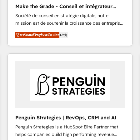
Implementation: Configure HubSpot to run your
Make the Grade - Conseil et intégrateur
revenue process. Sales, marketing, and service wired
HubSpot
Société de conseil en stratégie digitale, notre
together. ➤ AI and Integrations: Layer Breeze AI,
mission est de soutenir la croissance des entreprises
custom agents, and APIs to remove manual work. ➤
B2B à travers l’acquisition de nouveaux clients,
Ongoing Management: Monthly tune-ups, feature
พาร์ทเนอร์โซลูชันระดับ Elite
4.9
l'intégration CRM et le développement des revenus
rollouts, adoption coaching. Buying HubSpot,
auprès de vos comptes existants. En France et à
switching to it, or reviving a stale portal? We are
l'international, nous travaillons avec des ETI
built for the work.
ambitieuses, des grands groupes voulant aller au-
delà d’une simple transformation digitale et des
startups florissantes. Nos 3 grandes expertises sont :
➤ L’intégration de CRM et de méthodologie RevOps
pour aligner les équipes marketing, commerciales et
support client (data migration, synchronisation API,
audit et maintenance) ➤ La création de sites internet
de conversion qui transforment les visiteurs en
Penguin Strategies | RevOps, CRM and AI
opportunités d'affaires ➤ La mise en place de
Penguin Strategies is a HubSpot Elite Partner that
stratégies d'acquisition marketing (SEO, SEA,
helps companies build high performing revenue
inbound, automatisation marketing, ABM, IA,