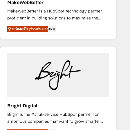
MakeWebBetter
MakeWebBetter is a HubSpot technology partner
proficient in building solutions to maximize the
operational efficiency of HubSpot. The fastest-
พาร์ทเนอร์โซลูชันระดับ Elite
4.9
growing tech-enabler & facilitator, MakeWebBetter,
hands you the blend of HubSpot expertise &
eminent solutions & integrations. Trust us to
streamline your HubSpot experience. 🚀HubSpot
Elite Partners with 10+ years of HubSpot experience
🤝HubSpot Premier Integration partner 🤝Google
Premier Partner 2023 🌟5 HubSpot Accreditations 🌟
Won HubSpot Theme Challenge 2021 🌟INBOUND’19
HubSpot Rising Star Why us? Harnessing the full
potential of the powerful HubSpot CRM. ✔️A team of
HubSpot experts backed by over 10+ years of
Bright Digital
HubSpot experience ✔️Flexible pricing models —
Bright is the #1 full-service HubSpot partner for
Hourly-fee (assigned one Dedicated HubSpot
ambitious companies that want to grow smarter.
Admin); Monthly-fee (HubSpot Admin + Project
From HubSpot onboarding, to training, from
Manager); and Fixed Project Cost (as per