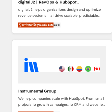
digitalJ2 | RevOps & HubSpot
AI, & maximize AEO with tailored AI services. 🧩
Implementations
digitalJ2 helps organizations design and optimize
Integrations: Extend HubSpot with custom
revenue systems that drive scalable, predictable
integrations, hosting, & maintenance.
growth. As a triple-accredited HubSpot Solutions
พาร์ทเนอร์โซลูชันระดับ Elite
5.0
Partner, we specialize in both strategic RevOps
planning and hands-on technical execution - building
the operational foundation companies need to
thrive. Industries we specialize in: - Manufacturing -
Healthcare - Financial Services - Managed IT (MSP) -
Franchises - Professional Services - And more! How
we help: ✔️ Full HubSpot implementations and portal
optimization ✔️ Data migrations, CRM architecture,
and reporting foundations ✔️ Custom integrations
and workflow automation ✔️ User adoption
programs, training, and enablement Through project-
Instrumental Group
based engagements and ongoing RevOps
We help companies scale with HubSpot. From small
partnerships, we guide organizations through the
projects to growth campaigns, to CRM and websites.
revenue maturity model - delivering the right
Hire an agency that's experienced in every inch of
improvements at the right time so operations