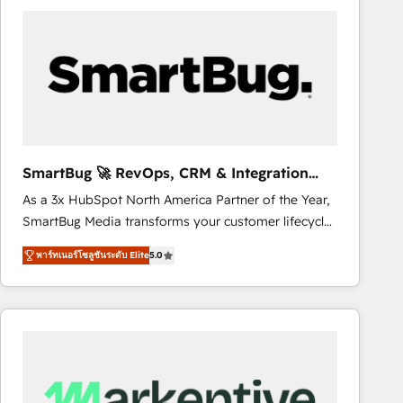
business systems. Built to serve growing mid-
market and enterprise organizations, our team
combines strong technical execution with real
business perspective. Many of our consultants have
scaled businesses themselves, giving us a practical
understanding of what owners and operators need
as their systems, data, and processes evolve. Since
2014, we’ve supported 1,400+ clients across a wide
SmartBug 🚀 RevOps, CRM & Integration
range of industries, including healthcare, software,
Experts
As a 3x HubSpot North America Partner of the Year,
B2B services, manufacturing, financial services and
SmartBug Media transforms your customer lifecycle
more. Whether clients are new to HubSpot or
into a revenue engine. Our unified ecosystem
expanding into more advanced use cases, we focus
พาร์ทเนอร์โซลูชันระดับ Elite
5.0
includes specialized divisions Globalia (AI &
on delivering clean, scalable, AI-ready systems that
Software) and Point Success Media (Paid Media),
create long-term value and a consistently strong
making this the official home for all three brands. 🔄
client experience.
Implementation & Integration - Seamless migrations
and system integrations powered by Globalia’s
technical development team. - 19 HubSpot-certified
trainers to drive platform adoption. 📈 Revenue