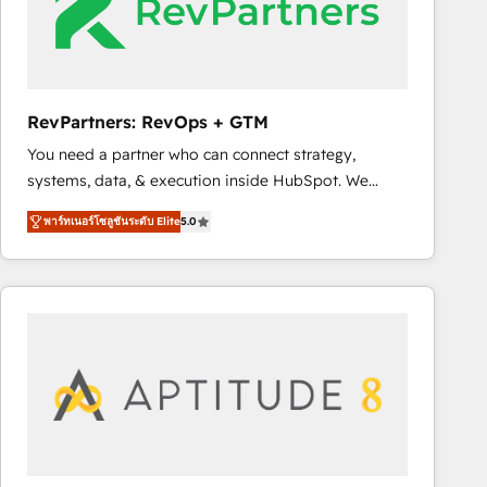
RevPartners: RevOps + GTM
You need a partner who can connect strategy,
systems, data, & execution inside HubSpot. We
bridge the gap where most agencies fall short by
พาร์ทเนอร์โซลูชันระดับ Elite
5.0
combining GTM strategy with technical execution to
solve the right problem with the right solution. As the
only firm in the world to hold Elite Partner
Accreditations with both HubSpot and Clay, our
clients gain a unique advantage in CRM architecture,
pipeline generation, data intelligence, and go-to-
market execution. Why B2B Businesses Choose RP: -
Secure: Soc2 compliant 🛡️ - Pricing: Implementations
starting at $1,5k 💵 - Speed: Launch in 14 days ⚡ -
Global: 75+ RPers across five continents 🌐 - Scale: