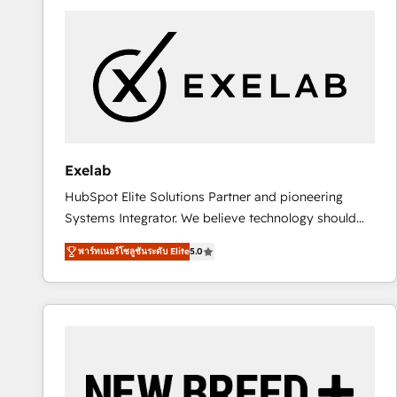
complexes : ERP (Divalto, Sage X3, Cegid, Pennylane,
Dynamics..), VOIP (Aircall, Ringover, Modjo), Shopify,
Oneflow. 💻 Développements custom : CRM UI
Extensions (React), Serverless Node.js, Custom
Objects, thèmes HubL, agents IA & Breeze AI. 🎯
Secteurs : Industrie, Distribution B2B, SaaS, Services
B2B, Immobilier, Viticulture, Finance. 🚀 Nos livrables
: migration sécurisée, implémentation Marketing +
Exelab
Sales + Service Hub, synchronisation ERP ↔
HubSpot Elite Solutions Partner and pioneering
HubSpot temps réel, formation équipes. 🏆 +350
Systems Integrator. We believe technology should
projets livrés. Accrédités HubSpot CRM
serve business strategy, not the other way around.
Implementation, Data Migration & Custom
พาร์ทเนอร์โซลูชันระดับ Elite
5.0
Every engagement begins with clear objectives,
Integration. 📩 Parlons de votre projet →
customer journey mapping, and measurable KPIs.
digitaweb.com
Only then we architect solutions. The question is
never which features to activate, but which
outcomes to deliver. -SYSTEM INTEGRATION-
Connectors, workflows, and data architectures that
make HubSpot the operational hub, integrated with