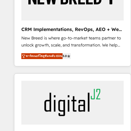
SAP, Microsoft Dynamics, custom ERPs, and any
enterprise platform. Proprietary apps extend
HubSpot beyond standard configurations. -AI-
FIRST- AI across customer-facing operations to
CRM Implementations, RevOps, AEO + Web,
accelerate decisions, streamline processes, and
Demand Gen
New Breed is where go-to-market teams partner to
unlock efficiency at scale. From predictive
unlock growth, scale, and transformation. We help
intelligence to conversational AI, we turn data into
companies activate HubSpot’s AI-powered
action and automation into competitive advantage.
พาร์ทเนอร์โซลูชันระดับ Elite
5.0
customer platform and operationalize HubSpot’s
✦ 150+ implementations ✦ 100+ certifications ✦ 7
Loop Marketing framework through expert-led
accreditations
services, smart agents, and purpose-built apps,
tailored to your business. Together, we unlock
results, fast. ⚙️CRM & RevOps: Align all Hubs to your
buyer journey for clean data, scalability, & reporting.
🎯Demand Gen & ABM: Drive pipeline with inbound,
ABM, AEO, SEO, & paid media. 👩‍💻Web Design:
Build high-performing websites with UX, messaging,
& conversion strategy that drive results. 🤖AI
Strategy: Activate Breeze Agents, configure HubSpot