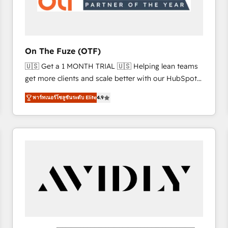
across all Hubs, validated by our 7 HubSpot
Accreditations. AI-Powered RevOps: Breeze AI,
custom AI agents, and high-integrity migrations for
total reporting clarity. Security & Compliance: SOC 2
On The Fuze (OTF)
Type I and HIPAA attested for enterprise-grade data
🇺🇸 Get a 1 MONTH TRIAL 🇺🇸 Helping lean teams
security. 🏆 Why Bluleadz? GTM OS Partner | 16+
get more clients and scale better with our HubSpot
Years Experience | 1,000+ Five-Star Reviews
Consulting & 'Done For You' Services. 🚀 Who We
พาร์ทเนอร์โซลูชันระดับ Elite
4.9
Work With 🚀 We help lean, growing companies: -
Win more business - Reduce no-shows - Improve
lead & deal conversion rates - Scale with less
headcount ...by using HubSpot's full capabilities. 🤓
What do you get? 🤓 Our client's are too busy to
learn the ins-and-outs of HubSpot. We give you a
Personal Consultant + Tech Team to handle the
heavy lifting of mapping out AND building your ideal
system. + Get best practices and 'don't know what
you don't know' recommendations to maximize
conversions! OTF is an Elite Partner (top 1% of