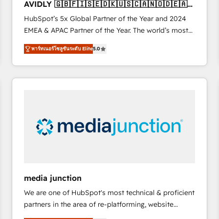
AVIDLY 🇬🇧🇫🇮🇸🇪🇩🇰🇺🇸🇨🇦🇳🇴🇩🇪🇦🇺
6,500+ Partners) and was named 2023 HubSpot
🇳🇿
HubSpot’s 5x Global Partner of the Year and 2024
Partner of the Year 💥 Trusted by 2,500+ companies
EMEA & APAC Partner of the Year. The world’s most
to help them scale and close more business, by
experienced and fully accredited HubSpot Solutions
using HubSpot (the right way). ⭐️ Here's more info:
พาร์ทเนอร์โซลูชันระดับ Elite
5.0
Partner. 🚀 With 2,750+ HubSpot projects delivered
www.onthefuze.com/hubspot-admin Contact us to
and 370+ specialists across EMEA, APAC and NAM,
learn more!
we de-risk complex CRM programmes and
accelerate ROI across every HubSpot Hub. 🧭 From
multi-region migrations to AI-powered automation,
we turn complexity into clarity, human at global
scale. 🏆 HubSpot’s CEO called us “the partner of the
future.” Others agree it is proof of trust built through
measurable impact.
media junction
We are one of HubSpot's most technical & proficient
partners in the area of re-platforming, website
design & development. We specialize in multi-hub