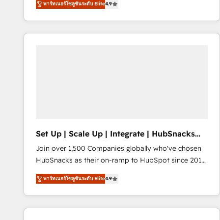
พาร์ทเนอร์โซลูชันระดับ Elite
4.9
HubSpot and willing to work hand-in-hand with your
evolve strategically and sustainably as the business
team to simplify the complex and build a better
grows.
experience for your team and customers.
Set Up | Scale Up | Integrate | HubSnacks
FlexPlan
Join over 1,500 Companies globally who've chosen
HubSnacks as their on-ramp to HubSpot since 2014
Simple pay-as-you-go plans that accelerate value...
พาร์ทเนอร์โซลูชันระดับ Elite
4.9
1️⃣ Set Up | Onboarding New or Check-fixing existing
HubSpot portals 2️⃣ Scale Up | 100% HubSpot Task
Execution... Global 24/7 ... All Experts 3️⃣ Integrate |
your entire Tech Stack with Custom Integrations