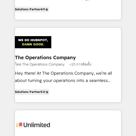
creativity to achieve measurable results. Founded in
Solutions Partner
4.9
Barcelona and operating across Spain, LATAM, and
the UK, we support global companies in building
smarter marketing, sales, and customer success
strategies. As the only HubSpot Elite Partner in
Iberia (Spain & Portugal), we combine human insight
with intelligent automation to drive sustainable
growth. Our multidisciplinary team designs solutions
The Operations Company
that simplify complexity, boost performance, and
โดย The Operations Company
<10 การติดตั้ง
turn innovation into real impact. 🌍 Highlights •
Hey there! At The Operations Company, we’re all
HubSpot Partner since 2012 • 2022 EMEA Impact
about turning your operations into a seamless
Award: Best Integration • 150+ successful HubSpot
experience that powers real results. We specialize in
projects • Clients in 30+ industries • Proprietary
Solutions Partner
5.0
transforming complex systems into efficient,
technology for integrations • Multilingual team:
scalable solutions that work across your entire
English, Spanish, Portuguese & Italian 👉 Grow
organization. We’re a unique blend of deep HubSpot
smarter with AI and HubSpot.
expertise, strategic thinking, and hands-on
operational know-how. We know that no two
businesses are alike, so we don’t do cookie-cutter