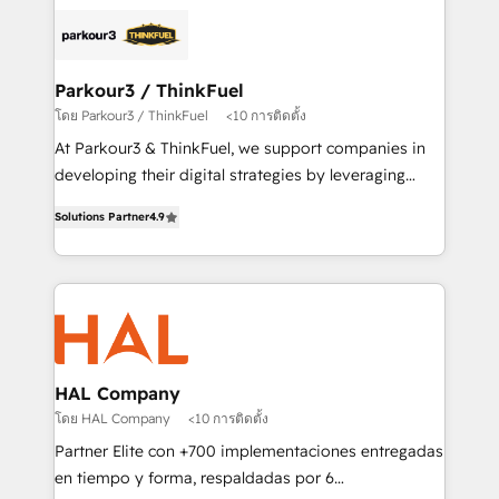
and customer success through smart automation,
clients.” - Brian Garvey, VP, Solutions Partner
data hygiene, and tailored HubSpot solutions. Our
Program, HubSpot.
clients choose us because we blend the expertise of
a global consultancy with the care and agility of a
Parkour3 / ThinkFuel
boutique firm. At Triario, we’re big enough to deliver
โดย Parkour3 / ThinkFuel
<10 การติดตั้ง
but small enough to listen. Our Services: HubSpot
At Parkour3 & ThinkFuel, we support companies in
implementations & data migration Custom AI agents
developing their digital strategies by leveraging
Revenue Operations API integrations AI-ready
technologies and automating their marketing and
Website design Let’s turn your CRM into your growth
Solutions Partner
4.9
sales processes to generate growth. Our offer spans
engine!
from Strategy to Operations. We specialize in CRM
onboarding and implementation, web design, sales
& marketing automation, and digital marketing. With
extensive experience working with tech companies
and manufacturers since 2002, we are committed to
empowering our clients and developing their
HAL Company
autonomy. Get to grips with HubSpot through
โดย HAL Company
<10 การติดตั้ง
guided implementation and seamless integration of
Partner Elite con +700 implementaciones entregadas
the CRM platform into your digital ecosystem. Would
en tiempo y forma, respaldadas por 6
you like support in deploying your inbound