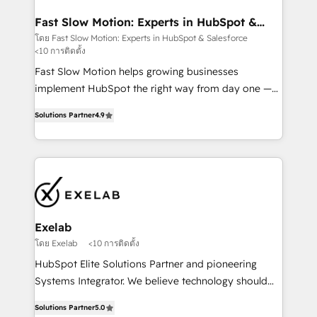
actually drives revenue, not just reports on it. Our
services include: - Choosing the right HubSpot
Fast Slow Motion: Experts in HubSpot &
Salesforce
package for your business - Full CRM, Marketing, and
โดย Fast Slow Motion: Experts in HubSpot & Salesforce
<10 การติดตั้ง
Sales Hub implementations - Custom dashboards
and reporting - Workflow automation and data
Fast Slow Motion helps growing businesses
clean-up - Sales enablement and team training -
implement HubSpot the right way from day one —
Ongoing optimisation and RevOps support Based in
with the flexibility to scale as complexity increases.
Solutions Partner
4.9
Leeds and London, we partner with SMEs across the
Highly certified in both HubSpot and Salesforce, we
UK who are ready to turn HubSpot into the growth
bring deep experience in CRM implementation,
engine it’s meant to be.
integrations, and data migration across modern
business systems. Built to serve growing mid-
market and enterprise organizations, our team
combines strong technical execution with real
business perspective. Many of our consultants have
Exelab
scaled businesses themselves, giving us a practical
โดย Exelab
<10 การติดตั้ง
understanding of what owners and operators need
HubSpot Elite Solutions Partner and pioneering
as their systems, data, and processes evolve. Since
Systems Integrator. We believe technology should
2014, we’ve supported 1,400+ clients across a wide
serve business strategy, not the other way around.
range of industries, including healthcare, software,
Solutions Partner
5.0
Every engagement begins with clear objectives,