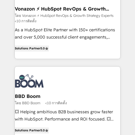
understand your unique needs, crafting custom
strategies that deliver impactful results. Our mission
Vonazon ⚡ HubSpot RevOps & Growth
Strategy Experts
is to empower you to unlock HubSpot’s full potential
โดย Vonazon ⚡ HubSpot RevOps & Growth Strategy Experts
<10 การติดตั้ง
—faster. Through expert training, unmatched
responsiveness, and ongoing support, we equip
As a HubSpot Elite Partner with 150+ certifications
your team to adopt new systems with confidence
and over 5,000 successful client engagements,
and achieve a unified, data-driven approach to
Vonazon turns marketing complexity into
Solutions Partner
5.0
customer engagement.
measurable, scalable growth. From onboarding to
enterprise-grade campaigns, our in-house team
builds scalable strategies that drive long-term
revenue. ⚙️ HubSpot Integration & Optimization •
Seamless CRM, CMS, and automation setup •
Complex platform migrations and data cleanups •
Custom APIs and third-party integrations 📈 End-to-
BBD Boom
End Revenue Acceleration • Lifecycle marketing and
โดย BBD Boom
<10 การติดตั้ง
pipeline growth programs • Sales enablement tools
💥 Helping ambitious B2B businesses grow faster
and CRM optimization • Retention strategies with
with HubSpot. Performance and ROI focused. 💥
customer journey mapping 🏅 Elite-Level HubSpot
BBD Boom is the HubSpot partner that can help you
Execution • 750+ onboardings and 2,000+
Solutions Partner
5.0
to HubSpot Better. We work with your teams to