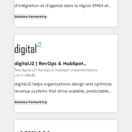
you don't know' recommendations to maximize
d'intégration et d'agence dans la région EMEA et
conversions! OTF is an Elite Partner (top 1% of
North America. Avec plus de 115 experts en
6,500+ Partners) and was named 2023 HubSpot
Solutions Partner
4.9
marketing automation, Growth, Revops, CRM et
Partner of the Year 💥 Trusted by 2,500+ companies
webdesign. Markentive is both a consulting firm, a
to help them scale and close more business, by
digital agency and an integrator. With over 115
using HubSpot (the right way). ⭐️ Here's more info:
experts in marketing automation, growth, revops,
www.onthefuze.com/hubspot-admin Contact us to
CRM and webdesign (We focus on EMEA - USA
learn more!
customers).
digitalJ2 | RevOps & HubSpot
Implementations
โดย digitalJ2 | RevOps & HubSpot Implementations
<10 การติดตั้ง
digitalJ2 helps organizations design and optimize
revenue systems that drive scalable, predictable
growth. As a triple-accredited HubSpot Solutions
Solutions Partner
5.0
Partner, we specialize in both strategic RevOps
planning and hands-on technical execution - building
the operational foundation companies need to
thrive. Industries we specialize in: - Manufacturing -