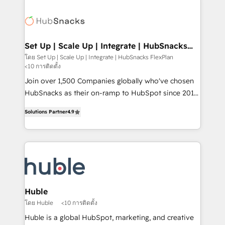
Became the 5th Agency to reach Diamond 🏆2014
consultancy: onboarding, training, data migration -
HubSpot COS Performance Award 🏆2014 HubSpot
HubSpot development: websites, custom modules,
COS Design Award 🏆2013 HubSpot Marketplace
integrations - Marketing & sales solutions: digital
Provider of the Year 🏆2011 Became a HubSpot
marketing, advertising, campaigns, content and
Set Up | Scale Up | Integrate | HubSnacks
Partner 📆Founded in 1997
FlexPlan
design We connect people, data and technology to
โดย Set Up | Scale Up | Integrate | HubSnacks FlexPlan
<10 การติดตั้ง
improve customer experiences. With our bright
people, exciting ideas and can-do mentality, we
Join over 1,500 Companies globally who've chosen
ensure revenue growth on a daily basis. So tell us
HubSnacks as their on-ramp to HubSpot since 2014
your challenge; our passionate and growth driven
Simple pay-as-you-go plans that accelerate value...
Solutions Partner
4.9
team of 100+ experts is ready for you! Driving digital
1️⃣ Set Up | Onboarding New or Check-fixing existing
growth | www.brightdigital.com
HubSpot portals 2️⃣ Scale Up | 100% HubSpot Task
Execution... Global 24/7 ... All Experts 3️⃣ Integrate |
your entire Tech Stack with Custom Integrations
Slash months from your API Integration project... ⬅️
Click "Contact Business" ⬅️ to access 150+ Kickstart
Integration templates that put HubSpot in the center
Huble
of your tech stack, syncing... 🛍️ Shopify or
โดย Huble
<10 การติดตั้ง
WooCommerce 💲 Stripe or Paypal 💰 Sage or
Huble is a global HubSpot, marketing, and creative