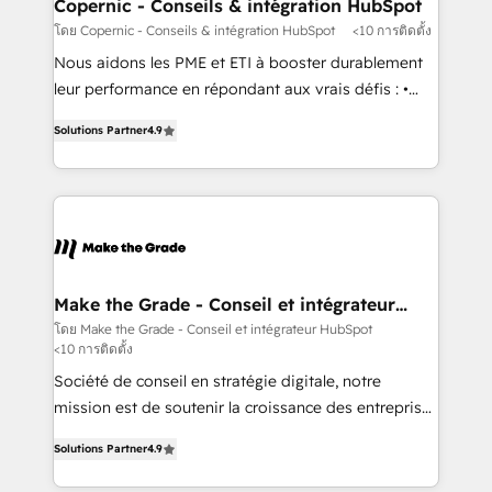
Different Because We're Built Different: - Secure:
Copernic - Conseils & intégration HubSpot
Soc2 compliant 🛡️ - Onboarding: Implementations
โดย Copernic - Conseils & intégration HubSpot
<10 การติดตั้ง
starting from $1,5k - Clay: Elite Studio Solutions
Nous aidons les PME et ETI à booster durablement
Partner 🤝 - Global: 75+ RPers across five continents
leur performance en répondant aux vrais défis : •
🌐 - Scale: Largest organically grown & fastest tiering
Intégration de HubSpot avec d’autres outils (ERP,
Elite HubSpot Partner 🪴 - CRM: More Sales Hub
Solutions Partner
4.9
téléphonie, etc.) • Alignement des équipes grâce à un
implementations than any other Partner 💻 -
outil et des données partagées • Amélioration de la
Salesforce: We convert SFDC addicts to HubSpot
collecte et de l’analyse des données pour des
evangelists 🧡 Don't pick a marketing or technical
décisions éclairées • Optimisation de l’efficacité et
agency for a GTM engineer’s job. The choice is
de la productivité des équipes Notre équipe de 30
yours. Start winning.
consultants certifiés HubSpot aborde chaque projet
avec un engagement total, alignant processus
Make the Grade - Conseil et intégrateur
HubSpot
métiers et technologie, et guidant vos équipes à
โดย Make the Grade - Conseil et intégrateur HubSpot
<10 การติดตั้ง
travers le changement, tout en centrant vos objectifs
d’entreprise. Grâce à une méthodologie éprouvée
Société de conseil en stratégie digitale, notre
auprès de plus de 400 clients, nous comprenons
mission est de soutenir la croissance des entreprises
rapidement vos enjeux et intégrons parfaitement
B2B à travers l’acquisition de nouveaux clients,
Solutions Partner
4.9
HubSpot dans votre organisation. Pour toute
l'intégration CRM et le développement des revenus
question technique ou besoin de structuration de
auprès de vos comptes existants. En France et à