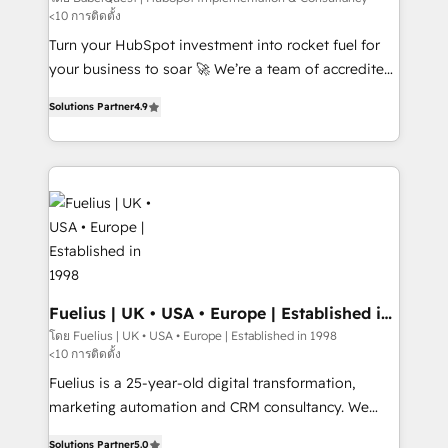
<10 การติดตั้ง
CMS • ISO/IEC 27001:2022, ISO 9001:2015, and ISO
42001:2023 certified - the AI management standard •
Turn your HubSpot investment into rocket fuel for
GuardHub: our AI governance framework, built on
your business to soar 🚀 We’re a team of accredited
ISO 42001 Ready for the next step? Click the 👈
HubSpot experts ready to help you. We can
Solutions Partner
4.9
'𝗖𝗼𝗻𝘁𝗮𝗰𝘁 𝗯𝘂𝘀𝗶𝗻𝗲𝘀𝘀' button to get in touch (𝘸𝘦'𝘳𝘦
implement the platform into complex business
𝘴𝘶𝘱𝘦𝘳 𝘳𝘦𝘴𝘱𝘰𝘯𝘴𝘪𝘷𝘦)
environments, optimise what you've got and make
sure you can actually use it, build your website in
HubSpot or create an inbound marketing strategy
for you and execute it on HubSpot. We are on the
G-Cloud 14 CCS (Crown Commercial Service)
framework, meaning we've been accredited by
HubSpot and vetted by the CCS, which means we
can support public sector companies as well the
Fuelius | UK • USA • Europe | Established in
1998
other ones listed in our profile. Our services: -
โดย Fuelius | UK • USA • Europe | Established in 1998
<10 การติดตั้ง
HubSpot implementation - HubSpot CMS website
build We can do lots of things. But everything we do
Fuelius is a 25-year-old digital transformation,
is there for you to: - Grow revenue, and run your
marketing automation and CRM consultancy. We
business more efficiently - Build stronger
enable mid-market and enterprise clients to
Solutions Partner
5.0