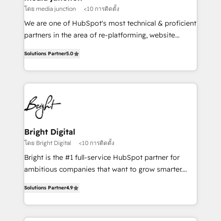
โดย media junction
<10 การติดตั้ง
We are one of HubSpot's most technical & proficient
partners in the area of re-platforming, website
design & development. We specialize in multi-hub
Solutions Partner
5.0
implementations for mid-market & enterprise
companies. We are woman-owned, powered by
coffee, and we ❤️ dogs. We produce award-winning
work for our clients. 🏆2023 Technical Expertise
Impact Award 🏆2022 Technical Expertise Impact
Award 🏆2022 Platform Migration Excellence Impact
Award 🏆2020 Elite Solutions Partner 🏆2019
Bright Digital
Integrations HubSpot Impact Award 🏆2019
โดย Bright Digital
<10 การติดตั้ง
Marketing Enablement HubSpot Impact Award 🏆
Bright is the #1 full-service HubSpot partner for
2018 Website Design HubSpot Impact Award 🏆2017
ambitious companies that want to grow smarter.
Website Design HubSpot Impact Award 🏆2016
From HubSpot onboarding, to training, from
Growth-Driven Design Agency of the Year 🏆2016
Solutions Partner
4.9
developing a new website to lead generation and
Sales Enablement HubSpot Impact Award 🏆2015
digital marketing; we do it all (and with great
Growth-Driven Design Agency of the Year 🏆2015
results)! In short, our services include: - HubSpot