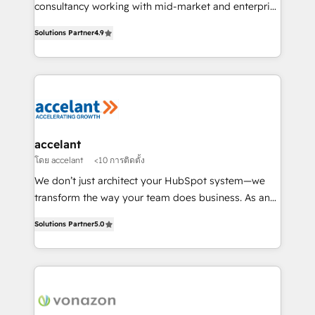
Netsuite 🤖 Google or Microsoft ✍️ DocuSign or
consultancy working with mid-market and enterprise
PandaDoc 🌐 Avalara or Quaderno HubSnacks holds
businesses. We go beyond implementation, shaping
the rare Advanced "Custom Integrations"
Solutions Partner
4.9
the strategy, processes, and teams that turn
Accreditation, securely sync data across... 🔄 any
HubSpot into a genuine growth engine. Named
apps, in any direction. Stuck on your old CRM..?
HubSpot's Global Partner of the Year in 2024,
Migrate | seamlessly off your old CRM onto a clean
consistently ranked among their top 5 partners
new HubSpot portal with Advanced Website and
worldwide, and with over 15 years in the ecosystem,
CRM Migrations using our in-house "HubScrub" Tool.
Huble has built a track record that speaks for itself.
One company, one operating model, delivering
accelant
across offices and consulting teams in the UK, USA,
โดย accelant
<10 การติดตั้ง
Canada, Germany, France, Belgium, Singapore, and
We don’t just architect your HubSpot system—we
South Africa. Certified compliant with ISO/IEC
transform the way your team does business. As an
27001:2022 and ISO 9001:2015 across all seven
Elite HubSpot Solutions Partner, we specialize in
international offices and 175+ employees.
Solutions Partner
5.0
creating tailored, end-to-end CRM solutions that
accelerate growth, improve operational efficiency,
and ensure faster time to value on HubSpot. What
sets us apart? Our people-centric approach. From
day one, our team takes the time to deeply