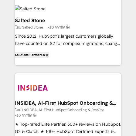
Salted Stone
โดย Salted Stone
<10 การติดตั้ง
Since 2012, HubSpot’s largest customers globally
have counted on S2 for complex migrations, change
management, systems integration, and creative
Solutions Partner
5.0
solutions that deliver measurable impact and
transform brand experiences As one of the few full-
service creative agencies in the HubSpot
ecosystem, we blend strategy, technology, & award-
winning design to build scalable, globally
regionalized HubSpot websites, integrated
marketing campaigns, & RevOps frameworks that
INSIDEA, AI-First HubSpot Onboarding &
RevOps
fuel long-term success We connect the entire
โดย INSIDEA, AI-First HubSpot Onboarding & RevOps
<10 การติดตั้ง
customer lifecycle through seamless integrations,
ensure long-term adoption with change-
★ Top-rated Elite Partner, 500+ reviews on HubSpot,
management programs, and align marketing, sales,
G2 & Clutch. ★ 100+ HubSpot Certified Experts &