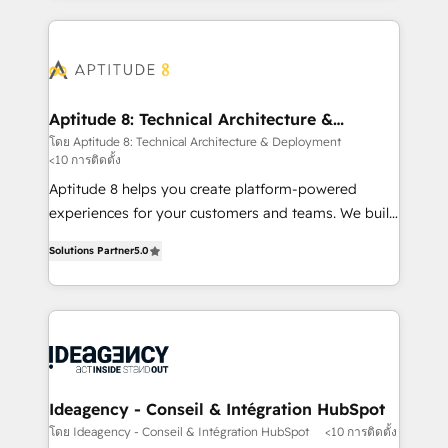
votre projet HubSpot, contactez notre équipe pour
l'international, nous travaillons avec des ETI
un échange dédié.
ambitieuses, des grands groupes voulant aller au-
delà d’une simple transformation digitale et des
startups florissantes. Nos 3 grandes expertises sont :
➤ L’intégration de CRM et de méthodologie RevOps
Aptitude 8: Technical Architecture &
Deployment
pour aligner les équipes marketing, commerciales et
โดย Aptitude 8: Technical Architecture & Deployment
<10 การติดตั้ง
support client (data migration, synchronisation API,
audit et maintenance) ➤ La création de sites internet
Aptitude 8 helps you create platform-powered
de conversion qui transforment les visiteurs en
experiences for your customers and teams. We build
opportunités d'affaires ➤ La mise en place de
multi-hub solutions and orchestrate operations
Solutions Partner
5.0
stratégies d'acquisition marketing (SEO, SEA,
across your entire tech stack. Aptitude 8 is trusted
inbound, automatisation marketing, ABM, IA,
by top brands such as Lenovo, Bluetooth,
emailing) Informations clés : - 10 ans d'expérience -
International Sports Sciences Association, SXSW,
100+ intégrations CRM HubSpot réussies - 40
Notion, Soundcloud, American Nurses Association,
experts conseil - 150 certifications HubSpot
Randstad, Uber Freight, and HubSpot itself. We have
cumulées
the largest technical consulting team of any HubSpot
partner and expertise across operational strategy,
Ideagency - Conseil & Intégration HubSpot
business-first process building, system integration,
โดย Ideagency - Conseil & Intégration HubSpot
<10 การติดตั้ง