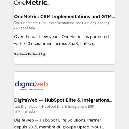
Design Automation and Uptive. 📊 RevOps & data
Stand Out.
architecture 🔗 CRM migrations & End to end
integrations 🤖 AI workflows & enrichment 📘 Team
OneMetric: CRM Implementations and GTM
engineering
enablement & company-wide adoption We create
โดย OneMetric: CRM Implementations and GTM engineering
<10 การติดตั้ง
HubSpot environments that teams use with
confidence and that leadership can rely on for
Over the past few years, OneMetric has partnered
scalable revenue insights.
with 750+ customers across SaaS, fintech,
healthcare, real estate, and other industries. With
Solutions Partner
4.9
150+ HubSpot-certified experts, we deliver scalable
solutions to complex GTM and RevOps challenges.
Our Expertise 🔹 Onboarding & Implementation:
Accredited HubSpot Partner, ensuring smooth setup
tailored to your GTM motion. 🔹 Migrations: Move
from other CRMs to HubSpot without data loss or
downtime. 🔹 RevOps Strategy: Align teams,
DigitaWeb — HubSpot Elite & Intégrations
ERP
processes, and data to drive revenue efficiency. 🔹
โดย DigitaWeb — HubSpot Elite & Intégrations ERP
<10 การติดตั้ง
Integrations: Connect HubSpot with your tech stack
for better adoption. 🔹 Custom Solutions: Build
DigitaWeb — HubSpot Elite Solutions, Partner
tailored apps, workflows, and configurations. We are
depuis 2015, membre du groupe Uptoo. Nous