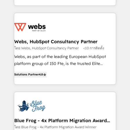
implementations • Deep expertise across marketing,
solve all your HubSpot challenges and improve user
sales, and service hubs • Built-in flexibility for
adoption, sales process and marketing results.
startups to global brands
Services 📚 Onboarding your team to HubSpot for
the first time 🔧 Designing and optimising your
HubSpot set-up for better results 🌐 Website design
and build using HubSpot 🔌 Integrating HubSpot
Webs, HubSpot Consultancy Partner
with other systems 🎓 Training your teams to be
โดย Webs, HubSpot Consultancy Partner
<10 การติดตั้ง
HubSpot pros 📊 Lead generation services using
Webs, as part of the leading European HubSpot
HubSpot Why us? - SIX HubSpot Accreditations -
platform group of 150 Fte, is the trusted Elite
awarded by HubSpot after a rigorous process for
HubSpot CRM Partner offering you a roadmap on
CRM, Solutions Architecture, Onboarding , Data
Solutions Partner
4.8
maximizing EBITDA and achieving Commercial
Migration, Custom Integration & Platform
Excellence. With our targeted processes, we
Enablement -Onboarded over 500 businesses to
strengthen your digital transformation and minimize
HubSpot -Top 1% of partners worldwide -In-house
costs. As HubSpot's Advanced Accredited CRM
team of 25+ experts Contact us today to help you
Implementation partner, we provide expertise to
get more from your investment in HubSpot.
drive your business forward. Since 2015 we are fully
www.bbdboom.com
dedicated to HubSpot and with an experienced
Blue Frog - 4x Platform Migration Award
Winner
team (50+), we work with reputable companies in
โดย Blue Frog - 4x Platform Migration Award Winner