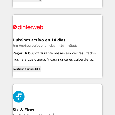
relationships with customers - Make better
maximise their return from digital and fuel their
decisions with data - Find a new voice and reach
growth. We modernise platforms, streamline
more people - Get the most out of your HubSpot
operations that are causing inefficiencies, improve
investment
customer experiences, integrate systems, and
supercharge revenue operations Key services: • CRM
Implementation • Systems Integration • Digital
Transformation / Web Development • RevOps &
HubSpot activo en 14 días
Sales Consulting • Marketing Automation What
โดย HubSpot activo en 14 días
<10 การติดตั้ง
makes us different? 🚀 Top 0.5% of global HubSpot
Pagar HubSpot durante meses sin ver resultados
agencies ⚙️ The strongest technical ability and
frustra a cualquiera. Y casi nunca es culpa de la
integration capabilities 💼 Consultative, long-term
herramienta: es del enfoque con el que se
partners who will embed ourselves into your
Solutions Partner
4.8
implementó. Trabajamos con un catálogo de +80
business, processes and systems 🏢 We specialise in
casos de uso: cada uno resuelve un problema
working with mid-market and enterprise
concreto de tu operación en HubSpot. La entrega
organisations, global organisations and those with
toma de 1 a 3 semanas por caso, abordamos varios
complex use cases 🏆 CRM Implementation,
en paralelo cuando tiene sentido, y siempre
Platform Enablement, Custom Integration and
confirmamos resultados antes de seguir avanzando.
Onboarding Accredited 🔐 ISO27001 & ISO9001
Empiezas a ver resultados antes de que termine el
Six & Flow
Certified
mes. 🏆 HubSpot Partner of the Year 2022, máximo