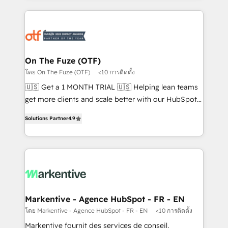
services, smart agents, and purpose-built apps,
tailored to your business. Together, we unlock
results, fast. ⚙️CRM & RevOps: Align all Hubs to your
buyer journey for clean data, scalability, & reporting.
🎯Demand Gen & ABM: Drive pipeline with inbound,
On The Fuze (OTF)
ABM, AEO, SEO, & paid media. 👩‍💻Web Design:
โดย On The Fuze (OTF)
<10 การติดตั้ง
Build high-performing websites with UX, messaging,
🇺🇸 Get a 1 MONTH TRIAL 🇺🇸 Helping lean teams
& conversion strategy that drive results. 🤖AI
get more clients and scale better with our HubSpot
Strategy: Activate Breeze Agents, configure HubSpot
Consulting & 'Done For You' Services. 🚀 Who We
AI, & maximize AEO with tailored AI services. 🧩
Solutions Partner
4.9
Work With 🚀 We help lean, growing companies: -
Integrations: Extend HubSpot with custom
Win more business - Reduce no-shows - Improve
integrations, hosting, & maintenance.
lead & deal conversion rates - Scale with less
headcount ...by using HubSpot's full capabilities. 🤓
What do you get? 🤓 Our client's are too busy to
learn the ins-and-outs of HubSpot. We give you a
Personal Consultant + Tech Team to handle the
Markentive - Agence HubSpot - FR - EN
heavy lifting of mapping out AND building your ideal
โดย Markentive - Agence HubSpot - FR - EN
<10 การติดตั้ง
system. + Get best practices and 'don't know what
Markentive fournit des services de conseil,