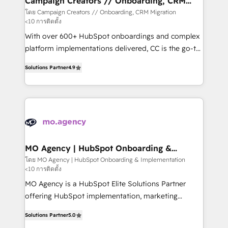
Campaign Creators // Onboarding, CRM
Migration
keeps you in control whilst we plan and support the
โดย Campaign Creators // Onboarding, CRM Migration
<10 การติดตั้ง
route to your revenue goals. We have successfully
supported over 500 organisations with HubSpot
With over 600+ HubSpot onboardings and complex
implementation, optimisation, training, and
platform implementations delivered, CC is the go-to
adoption assurance. Our tried and tested Roadmap
Elite Solutions Partner for businesses ready to
Solutions Partner
4.9
methodology will ensure that you receive the best
migrate, replatform, and scale smarter. We specialize
deployment experience possible. Whether you are
in high-impact CRM and CMS migrations and
new to HubSpot or seeking to turn around a poor
onboarding from platforms like Salesforce, NetSuite,
install, our team have the change management
Zoho, Pardot, Marketo, Microsoft Dynamics, Wix,
expertise to deliver the solutions you need.
WordPress and legacy CRMs, turning fragmented
systems into unified, growth-ready HubSpot
architectures that accelerate revenue operations and
MO Agency | HubSpot Onboarding &
Implementation
performance. - Multi-object CRM migration, cleanup,
โดย MO Agency | HubSpot Onboarding & Implementation
<10 การติดตั้ง
and implementation. - Pre-built and custom
integrations across your full tech stack. - Custom
MO Agency is a HubSpot Elite Solutions Partner
object setup, CMS builds, and full-funnel automation.
offering HubSpot implementation, marketing
- Dashboards, lifecycle campaigns, and lead
automation, CRM and RevOps consulting, B2B SEO,
Solutions Partner
5.0
nurturing sequences. - Cross-hub setup across
paid media, content marketing, AEO and GEO (AI