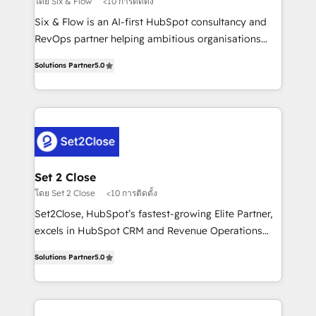
โดย Six & Flow
<10 การติดตั้ง
reconocimiento del ecosistema. Elite Solutions
Six & Flow is an AI-first HubSpot consultancy and
Partner, el nivel más alto. +700 clientes
RevOps partner helping ambitious organisations
implementados en LATAM, Marcas como Hyatt,
grow with clarity, confidence, and intelligence.
Hospital ABC, Hogares Unión, Yves Rocher,
Solutions Partner
5.0
Operating across the UK, Netherlands, Ireland, and
MacStore, Café Britt, Bella Piel, confiaron en
Canada, we’ve delivered thousands of successful
nosotros para impulsar la eficiencia de sus procesos
HubSpot projects for mid-market and enterprise
en HubSpot. No necesitas tener todas las
clients worldwide, with over 10 years experience. We
respuestas para empezar. Te ayudamos a identificar
combine HubSpot, data, and AI to design connected
el primer caso de uso que más impacto te dará.
go-to-market systems that align people, process,
Solo continúas si ves valor real en los primeros 14
and technology for predictable, scalable revenue
Set 2 Close
días.
growth. Our expertise spans RevOps, CRM and data
โดย Set 2 Close
<10 การติดตั้ง
architecture, AI enablement, and strategic marketing,
Set2Close, HubSpot’s fastest-growing Elite Partner,
delivered through our proprietary FLAIR framework
excels in HubSpot CRM and Revenue Operations
for responsible AI adoption. As a HubSpot Elite
(RevOps) services to boost B2B sales and growth.
Partner and ISO 27001:2022 certified consultancy,
Solutions Partner
5.0
As a top HubSpot Elite Partner, we specialize in
we blend strategy, creativity, and technology to help
custom HubSpot CRM solutions. Our experts design,
organisations scale smarter and grow stronger.
implement, and optimize systems to enhance user
experience, functionality, and adoption across sales,