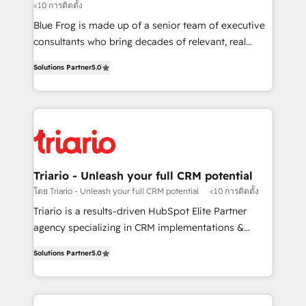
<10 การติดตั้ง
B2B sectors such as manufacturing, SaaS and
business services. We prepare a customized
Blue Frog is made up of a senior team of executive
business case that demonstrates the value and
consultants who bring decades of relevant, real
impact of your digital transformation, including a
world experience to our client engagements. "Blue
Solutions Partner
5.0
detailed financial rationale with a focus on ROI and
Frog is a top, trusted partner in HubSpot's
TCO. As a trusted extension of your team, we
ecosystem for a reason. Their team brings over a
believe in the power of partnership. Together, we
decade of experience to the table, along with deep
embark on a transformational journey that sets your
knowledge of the HubSpot platform and strategies
business up for long-term success. Unlock your
for driving growth. They are committed to helping
business. If not now, when?
our customers grow and finding solutions that fit
their unique business needs. We are thrilled to have
Triario - Unleash your full CRM potential
Blue Frog in the HubSpot ecosystem leading the
โดย Triario - Unleash your full CRM potential
<10 การติดตั้ง
way for customers!" - Yamini Rangan, CEO of
Triario is a results-driven HubSpot Elite Partner
HubSpot “Our experience with the team at Blue Frog
agency specializing in CRM implementations &
has been nothing short of extraordinary. Their years
migrations, Revenue Operations, Custom
of experience and quality of skilled staff has earned
Solutions Partner
5.0
Integrations, Custom AI agents and AI-ready Website
them a trusted reputation within the HubSpot
Design With over 15 years of experience, we help
ecosystem as a reliable partner capable of delivering
companies bridge the gap between marketing, sales,
remarkable experiences for our most sophisticated