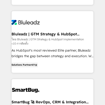
B2B services, manufacturing, financial services and
customer journey mapping, and measurable KPIs.
more. Whether clients are new to HubSpot or
Only then we architect solutions. The question is
expanding into more advanced use cases, we focus
never which features to activate, but which
on delivering clean, scalable, AI-ready systems that
outcomes to deliver. -SYSTEM INTEGRATION-
create long-term value and a consistently strong
Connectors, workflows, and data architectures that
client experience.
make HubSpot the operational hub, integrated with
Bluleadz | GTM Strategy & HubSpot
Implementation
SAP, Microsoft Dynamics, custom ERPs, and any
โดย Bluleadz | GTM Strategy & HubSpot Implementation
<10 การติดตั้ง
enterprise platform. Proprietary apps extend
HubSpot beyond standard configurations. -AI-
As HubSpot's most reviewed Elite partner, Bluleadz
FIRST- AI across customer-facing operations to
bridges the gap between strategy and execution. We
accelerate decisions, streamline processes, and
don't just "set up tools" — we install the GTM
Solutions Partner
4.9
unlock efficiency at scale. From predictive
Operating System (GTM OS) to align your leadership
intelligence to conversational AI, we turn data into
and engineer a portal that drives predictable
action and automation into competitive advantage.
revenue velocity. 🚀 GTM Strategy & Alignment
✦ 150+ implementations ✦ 100+ certifications ✦ 7
Workshops & Sprints: Identify "Valleys of Death"
accreditations
stalling growth. Fix your ICP, Math, and Story to stop
"accelerating a mess." ⚙️ Elite Engineering & AI
Scalable Architecture: Zero-technical-debt setup
SmartBug 🚀 RevOps, CRM & Integration