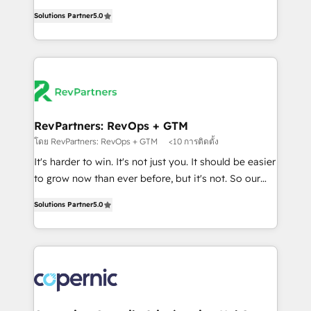
and service to drive sustainable growth With 6 key
Trainers across the team ★ 1,500+ implementations
Solutions Partner
5.0
HubSpot accreditations and experience across
across five continents ★ AI-First, RevOps-led,
hundreds of organizations in dozens of industries,
Onboarding obsessed ★ Company of the Year
there’s a good chance one of our globally integrated
2024/25 INSIDEA helps growing companies turn
teams has worked with clients just like you Let’s
HubSpot into a revenue engine. We onboard your
explore whether S2 is the partner you’ve been
team, migrate your data, and build AI-powered
looking for...and get your next big initiative moving!
workflows that drive adoption from week one, in
your time zone. What we do ➤ Onboarding: Live in
RevPartners: RevOps + GTM
weeks, with workflows built around your business,
โดย RevPartners: RevOps + GTM
<10 การติดตั้ง
not a template. ➤ Migration: Move from any legacy
It's harder to win. It's not just you. It should be easier
CRM. Zero downtime, full data integrity. ➤
to grow now than ever before, but it's not. So our
Implementation: Configure HubSpot to run your
focus is serving you, the person responsible for the
revenue process. Sales, marketing, and service wired
Solutions Partner
5.0
revenue number. We do that by bridging the gap
together. ➤ AI and Integrations: Layer Breeze AI,
where agencies fail: combining GTM strategy with
custom agents, and APIs to remove manual work. ➤
technical execution to solve the right problem at the
Ongoing Management: Monthly tune-ups, feature
right time, with the right solution. We don’t just
rollouts, adoption coaching. Buying HubSpot,
implement your CRM. We engineer revenue
switching to it, or reviving a stale portal? We are
outcomes for the GTM owner on HubSpot. We Build
built for the work.