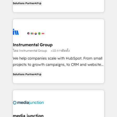
Solutions Partner
4.9
growing tech-enabler & facilitator, MakeWebBetter,
hands you the blend of HubSpot expertise &
eminent solutions & integrations. Trust us to
streamline your HubSpot experience. 🚀HubSpot
Elite Partners with 10+ years of HubSpot experience
🤝HubSpot Premier Integration partner 🤝Google
Premier Partner 2023 🌟5 HubSpot Accreditations 🌟
Instrumental Group
Won HubSpot Theme Challenge 2021 🌟INBOUND’19
โดย Instrumental Group
<10 การติดตั้ง
HubSpot Rising Star Why us? Harnessing the full
We help companies scale with HubSpot. From small
potential of the powerful HubSpot CRM. ✔️A team of
projects to growth campaigns, to CRM and websites.
HubSpot experts backed by over 10+ years of
Hire an agency that's experienced in every inch of
HubSpot experience ✔️Flexible pricing models —
Solutions Partner
4.9
HubSpot and willing to work hand-in-hand with your
Hourly-fee (assigned one Dedicated HubSpot
team to simplify the complex and build a better
Admin); Monthly-fee (HubSpot Admin + Project
experience for your team and customers.
Manager); and Fixed Project Cost (as per
requirement). ✔️Helped over 25,000+ customers so
far with our HubSpot solutions. ✔️Bespoke apps &
on-demand bundle services. Connect with us today!
media junction