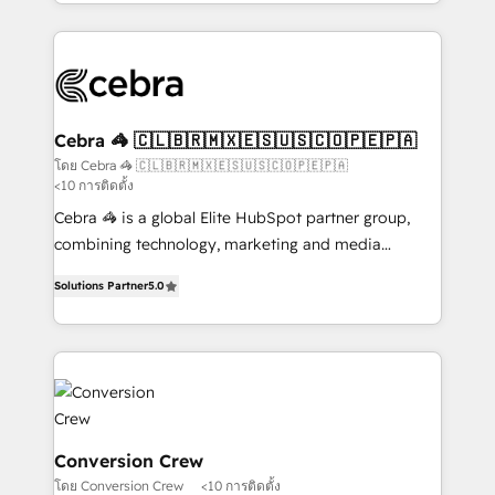
aspects of your HubSpot. ✨ 400+ global clients ✨
100+ seamless migrations from 15+ different CRMs
✨ 100,000+ hours in HubSpot projects, 75+ full Hub
implementations, and 5,000+ pages ✨ CS: Clients
generating 7-digit MRR from inbound campaigns ✨
CS: 245% organic growth & +751% new visitors for a
Cebra 🦓 🇨🇱🇧🇷🇲🇽🇪🇸🇺🇸🇨🇴🇵🇪🇵🇦
full-funnel HubSpot project ✨ CS: 415% conversion
โดย Cebra 🦓 🇨🇱🇧🇷🇲🇽🇪🇸🇺🇸🇨🇴🇵🇪🇵🇦
<10 การติดตั้ง
boost with a new HubSpot site Recognized leaders:
🏆 HubSpot Platform Migration Impact Award 🏆
Cebra 🦓 is a global Elite HubSpot partner group,
Clutch HubSpot Global Leader 🏆 Finalist: HubSpot
combining technology, marketing and media
Inbound Campaign of the Year 🏆 Gold AVA Digital
expertise across Latin America and Southern
Solutions Partner
5.0
Award for Best Website 🌟 Accreditations: CRM
Europe, with teams across 7 countries. Born in Chile,
Implementation, HubSpot Content Experience, CRM
we combine local insight with international reach to
Data Migration & Custom Integration
help businesses grow through technology, creativity,
AI and strategy. For over 12 years, we’ve delivered
500+ HubSpot implementations, building end-to-
end solutions that integrate CRM, AI automation,
inbound and loop marketing, content, and digital
Conversion Crew
creativity. Our multicultural team works in Spanish,
โดย Conversion Crew
<10 การติดตั้ง