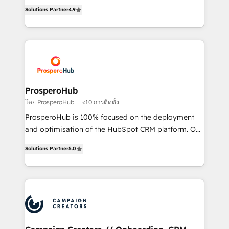
acreditaciones de HubSpot y un equipo de 6
marketing strategy? We'll provide support tailored
Solutions Partner
4.9
Certified Trainers avalados por HubSpot Academy.
to your needs and sales objectives. With 125+
Acompañamos a las empresas en cada etapa de su
certifications, we are part of the most certified
crecimiento integrando estrategia, tecnología y
Canadian agencies, and we both hold Onboarding
procesos comerciales para potenciar resultados
Accreditations. Based in Canada (coast to coast), our
reales. Nos caracterizamos por combinar excelencia
services are offered in both English & French.
técnica con una mirada estratégica a largo plazo.
ProsperoHub
โดย ProsperoHub
<10 การติดตั้ง
ProsperoHub is 100% focused on the deployment
and optimisation of the HubSpot CRM platform. Our
highly experienced team of solutions experts will
Solutions Partner
5.0
ensure that you achieve maximum adoption and
ROI from your HubSpot investment. Use our
extensive HubSpot, sales, marketing, service and
integrations expertise to lead your team on their
HubSpot journey, design and implement your
processes and skilfully bring your revenue
infrastructure to life. Our collaborative approach