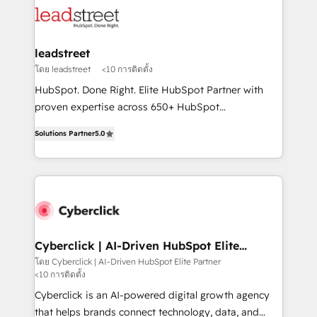
marketing, and service teams. From setup to
refinement, we streamline workflows, improve lead
management, and speed up deal closures. With 500+
leadstreet
projects completed, our Agile approach ensures your
โดย leadstreet
<10 การติดตั้ง
HubSpot CRM drives measurable results. Our
HubSpot. Done Right. Elite HubSpot Partner with
RevOps services align your sales, marketing, and
proven expertise across 650+ HubSpot
customer success teams for peak performance. We
implementations. With 12+ years of HubSpot
optimize the revenue lifecycle—lead generation to
Solutions Partner
5.0
experience, we help you use the HubSpot platform
retention—by refining processes and eliminating
to its fullest capacity, improve your current HubSpot
inefficiencies. Using HubSpot tools and data-driven
website, or build your new one.
strategies, we create scalable solutions that
maximize profitability and adapt to your goals.
Cyberclick | AI-Driven HubSpot Elite
Partner
โดย Cyberclick | AI-Driven HubSpot Elite Partner
<10 การติดตั้ง
Cyberclick is an AI-powered digital growth agency
that helps brands connect technology, data, and