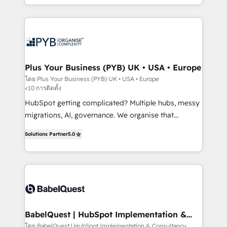
Marketing, Sales, Operations, and Service Hubs. -
search optimisation), and HubSpot Content Hub and
Ongoing optimization, managed support, and
WordPress development. We work with enterprise
scalable retainers. Let’s make HubSpot your most
and growth-led companies across technology,
powerful growth engine. Built to convert, scale, and
professional services, financial services and
drive results.
industrial sectors. Offices in Johannesburg, Cape
Town, Dubai & London. 500+ HubSpot CRM
Plus Your Business (PYB) UK • USA • Europe
implementations delivered. AI visibility coverage
โดย Plus Your Business (PYB) UK • USA • Europe
<10 การติดตั้ง
across ChatGPT, Claude, Perplexity, Gemini and
Google AI Overviews. HubSpot Impact Award -
HubSpot getting complicated? Multiple hubs, messy
Customer First HubSpot Impact Award - Integrations
migrations, AI, governance. We organise that
Innovation HubSpot Impact Award - Platform
complexity, so your team can put HubSpot to work...
Solutions Partner
5.0
Migration Excellence HubSpot Impact Award -
Welcome to our Profile! We help with: • CRM
Platform Excellence 40+ full-time HubSpot
implementation, reports, workflows, and team
professionals. 100s of certifications and
training • CRM migration from Salesforce, Pipedrive,
accreditations with HubSpot.
Dynamics and others • Technical projects including
custom API integrations • AI governance for
HubSpot-centred operations A little about us: •
Boutique 'Elite' team of 12 • 150+ clients across Sales
BabelQuest | HubSpot Implementation &
Consultancy
Hub, Marketing Hub, Service Hub, Data Hub and
โดย BabelQuest | HubSpot Implementation & Consultancy