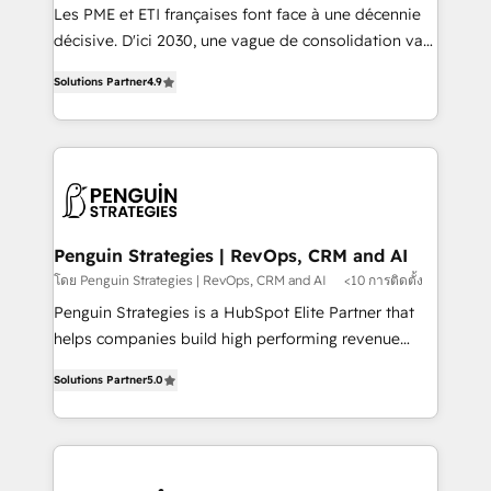
custom development, and extensibility. When you
Les PME et ETI françaises font face à une décennie
work with Aptitude 8, you get a team – not an
décisive. D'ici 2030, une vague de consolidation va
individual – with embedded consulting, strategy,
recomposer le marché. Seules survivront les
development, and project management. We have
Solutions Partner
4.9
entreprises qui auront réussi leur transformation. Le
100% US-based, FTE team members. We offer
problème ? 58% des dirigeants savent que l'IA est
project-based and managed services engagements
vitale pour leur survie. Mais 57% n'ont aucune
that include new HubSpot implementations,
stratégie. Et 43% ne maîtrisent même pas leurs
migrations from other platforms, systems
données. C'est le paradoxe français : conscience
integration, extensibility, custom development, and
totale, action nulle. La solution s'appelle l'Entreprise
ongoing RevOps support.
Augmentée. Ce n'est pas une entreprise qui utilise
Penguin Strategies | RevOps, CRM and AI
l'IA. C'est une organisation qui a réussi la symbiose
โดย Penguin Strategies | RevOps, CRM and AI
<10 การติดตั้ง
entre l'expertise humaine et l'intelligence artificielle.
Penguin Strategies is a HubSpot Elite Partner that
Pas pour remplacer l'humain, mais pour l'augmenter.
helps companies build high performing revenue
Chez Ideagency, nous accompagnons cette
operations across complex sales cycles, multi
transformation. D'abord les fondations : des
Solutions Partner
5.0
system environments and global SaaS or
données unifiées, des processus alignés. Ensuite
manufacturing teams. Trusted by leading enterprises
l'augmentation : l'IA là où elle crée de la valeur. Et
and fast growing scale ups including Sony, Rapyd,
surtout : l'humain qui reste au centre. Parce que la
Fiverr, XM Cyber, Bridgepointe Technologies, EMA
vraie performance vient de l'intérieur. Act Inside.