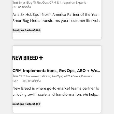
Experts
across all Hubs, validated by our 7 HubSpot
โดย SmartBug 🚀 RevOps, CRM & Integration Experts
<10 การติดตั้ง
Accreditations. AI-Powered RevOps: Breeze AI,
custom AI agents, and high-integrity migrations for
As a 3x HubSpot North America Partner of the Year,
total reporting clarity. Security & Compliance: SOC 2
SmartBug Media transforms your customer lifecycle
Type I and HIPAA attested for enterprise-grade data
into a revenue engine. Our unified ecosystem
Solutions Partner
5.0
security. 🏆 Why Bluleadz? GTM OS Partner | 16+
includes specialized divisions Globalia (AI &
Years Experience | 1,000+ Five-Star Reviews
Software) and Point Success Media (Paid Media),
making this the official home for all three brands. 🔄
Implementation & Integration - Seamless migrations
and system integrations powered by Globalia’s
technical development team. - 19 HubSpot-certified
trainers to drive platform adoption. 📈 Revenue
CRM Implementations, RevOps, AEO + Web,
Demand Gen
Generation - Full-funnel marketing and high-
โดย CRM Implementations, RevOps, AEO + Web, Demand
Gen
<10 การติดตั้ง
performance advertising via Point Success Media. -
Expert deployment of Breeze AI and custom agents
New Breed is where go-to-market teams partner to
to automate growth. 🏆 Elite Excellence - 8 platform
unlock growth, scale, and transformation. We help
accreditations and deep HIPAA-compliance
companies activate HubSpot’s AI-powered
Solutions Partner
5.0
expertise. - A team of 250+ experts dedicated to
customer platform and operationalize HubSpot’s
your resilient growth.
Loop Marketing framework through expert-led