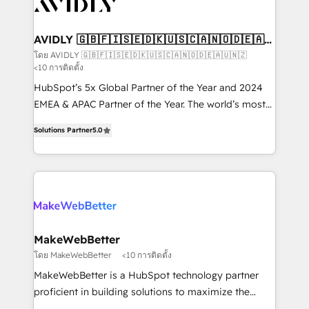
Healthcare - Financial Services - Managed IT (MSP) -
Franchises - Professional Services - And more! How
we help: ✔️ Full HubSpot implementations and portal
AVIDLY 🇬🇧🇫🇮🇸🇪🇩🇰🇺🇸🇨🇦🇳🇴🇩🇪🇦🇺
🇳🇿
optimization ✔️ Data migrations, CRM architecture,
โดย AVIDLY 🇬🇧🇫🇮🇸🇪🇩🇰🇺🇸🇨🇦🇳🇴🇩🇪🇦🇺🇳🇿
<10 การติดตั้ง
and reporting foundations ✔️ Custom integrations
and workflow automation ✔️ User adoption
HubSpot’s 5x Global Partner of the Year and 2024
programs, training, and enablement Through project-
EMEA & APAC Partner of the Year. The world’s most
based engagements and ongoing RevOps
experienced and fully accredited HubSpot Solutions
Solutions Partner
5.0
partnerships, we guide organizations through the
Partner. 🚀 With 2,750+ HubSpot projects delivered
revenue maturity model - delivering the right
and 370+ specialists across EMEA, APAC and NAM,
improvements at the right time so operations
we de-risk complex CRM programmes and
evolve strategically and sustainably as the business
accelerate ROI across every HubSpot Hub. 🧭 From
grows.
multi-region migrations to AI-powered automation,
we turn complexity into clarity, human at global
scale. 🏆 HubSpot’s CEO called us “the partner of the
MakeWebBetter
future.” Others agree it is proof of trust built through
โดย MakeWebBetter
<10 การติดตั้ง
measurable impact.
MakeWebBetter is a HubSpot technology partner
proficient in building solutions to maximize the
operational efficiency of HubSpot. The fastest-