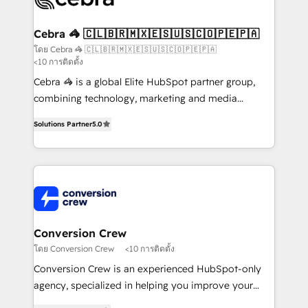
generating 7-digit MRR from inbound campaigns ✨
CS: 245% organic growth & +751% new visitors for a
Cebra 🦓 🇨🇱🇧🇷🇲🇽🇪🇸🇺🇸🇨🇴🇵🇪🇵🇦
full-funnel HubSpot project ✨ CS: 415% conversion
โดย Cebra 🦓 🇨🇱🇧🇷🇲🇽🇪🇸🇺🇸🇨🇴🇵🇪🇵🇦
<10 การติดตั้ง
boost with a new HubSpot site Recognized leaders:
🏆 HubSpot Platform Migration Impact Award 🏆
Cebra 🦓 is a global Elite HubSpot partner group,
Clutch HubSpot Global Leader 🏆 Finalist: HubSpot
combining technology, marketing and media
Inbound Campaign of the Year 🏆 Gold AVA Digital
expertise across Latin America and Southern
Solutions Partner
5.0
Award for Best Website 🌟 Accreditations: CRM
Europe, with teams across 7 countries. Born in Chile,
Implementation, HubSpot Content Experience, CRM
we combine local insight with international reach to
Data Migration & Custom Integration
help businesses grow through technology, creativity,
AI and strategy. For over 12 years, we’ve delivered
500+ HubSpot implementations, building end-to-
end solutions that integrate CRM, AI automation,
inbound and loop marketing, content, and digital
Conversion Crew
creativity. Our multicultural team works in Spanish,
โดย Conversion Crew
<10 การติดตั้ง
Portuguese, and English to design scalable strategies
Conversion Crew is an experienced HubSpot-only
that drive measurable growth. 🌎 Highlights: • 10+
agency, specialized in helping you improve your
years as a HubSpot partner. • 2023 Impact Awards:
online processes. This means we help you with: -