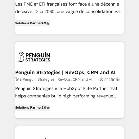
custom development, and extensibility. When you
Les PME et ETI françaises font face à une décennie
work with Aptitude 8, you get a team – not an
décisive. D'ici 2030, une vague de consolidation va
individual – with embedded consulting, strategy,
recomposer le marché. Seules survivront les
development, and project management. We have
Solutions Partner
4.9
entreprises qui auront réussi leur transformation. Le
100% US-based, FTE team members. We offer
problème ? 58% des dirigeants savent que l'IA est
project-based and managed services engagements
vitale pour leur survie. Mais 57% n'ont aucune
that include new HubSpot implementations,
stratégie. Et 43% ne maîtrisent même pas leurs
migrations from other platforms, systems
données. C'est le paradoxe français : conscience
integration, extensibility, custom development, and
totale, action nulle. La solution s'appelle l'Entreprise
ongoing RevOps support.
Augmentée. Ce n'est pas une entreprise qui utilise
Penguin Strategies | RevOps, CRM and AI
l'IA. C'est une organisation qui a réussi la symbiose
โดย Penguin Strategies | RevOps, CRM and AI
<10 การติดตั้ง
entre l'expertise humaine et l'intelligence artificielle.
Penguin Strategies is a HubSpot Elite Partner that
Pas pour remplacer l'humain, mais pour l'augmenter.
helps companies build high performing revenue
Chez Ideagency, nous accompagnons cette
operations across complex sales cycles, multi
transformation. D'abord les fondations : des
Solutions Partner
5.0
system environments and global SaaS or
données unifiées, des processus alignés. Ensuite
manufacturing teams. Trusted by leading enterprises
l'augmentation : l'IA là où elle crée de la valeur. Et
and fast growing scale ups including Sony, Rapyd,
surtout : l'humain qui reste au centre. Parce que la
Fiverr, XM Cyber, Bridgepointe Technologies, EMA
vraie performance vient de l'intérieur. Act Inside.