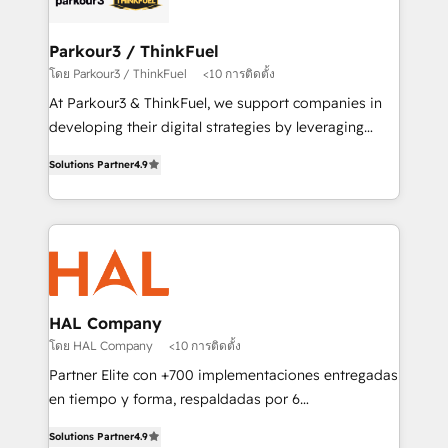
Program, HubSpot.
clients choose us because we blend the expertise of
a global consultancy with the care and agility of a
Parkour3 / ThinkFuel
boutique firm. At Triario, we’re big enough to deliver
โดย Parkour3 / ThinkFuel
<10 การติดตั้ง
but small enough to listen. Our Services: HubSpot
At Parkour3 & ThinkFuel, we support companies in
implementations & data migration Custom AI agents
developing their digital strategies by leveraging
Revenue Operations API integrations AI-ready
technologies and automating their marketing and
Website design Let’s turn your CRM into your growth
Solutions Partner
4.9
sales processes to generate growth. Our offer spans
engine!
from Strategy to Operations. We specialize in CRM
onboarding and implementation, web design, sales
& marketing automation, and digital marketing. With
extensive experience working with tech companies
and manufacturers since 2002, we are committed to
empowering our clients and developing their
HAL Company
autonomy. Get to grips with HubSpot through
โดย HAL Company
<10 การติดตั้ง
guided implementation and seamless integration of
Partner Elite con +700 implementaciones entregadas
the CRM platform into your digital ecosystem. Would
en tiempo y forma, respaldadas por 6
you like support in deploying your inbound
acreditaciones de HubSpot y un equipo de 6
marketing strategy? We'll provide support tailored
Solutions Partner
4.9
Certified Trainers avalados por HubSpot Academy.