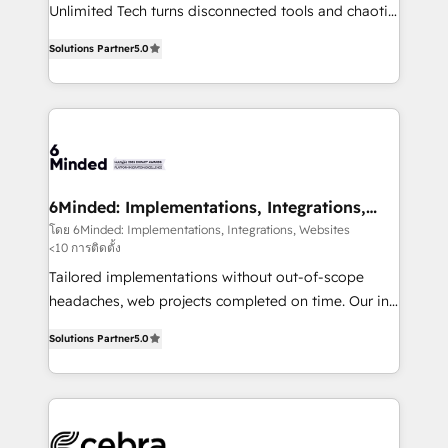
highly effective and fun to work with. We believe in
Unlimited Tech turns disconnected tools and chaotic
efficient processes, as well as building great
processes into a seamless, high-performing revenue
relationships. Your success is our success, and we’re
Solutions Partner
5.0
engine. We combine RevOps strategy with deep
all in this together! From startup to enterprise, we’ll
technical execution to help teams scale faster—with
make sure your HubSpot setup becomes a
cleaner data, smarter automation, and more
powerhouse of productivity, so you can focus on
predictable revenue. Specialties: · HubSpot
what matters most: growing your business and
Implementation & Migration · Native & Custom
wowing your customers. Let’s make HubSpot work
Integrations · Custom Development · CPQ & FSM ·
smarter for you!
Reporting & Analytics · GTM Architecture · Sales &
6Minded: Implementations, Integrations,
Websites
Marketing Enablement If you’re ready to elevate
โดย 6Minded: Implementations, Integrations, Websites
<10 การติดตั้ง
HubSpot from “just your CRM” to your growth
infrastructure—let’s talk.
Tailored implementations without out-of-scope
headaches, web projects completed on time. Our in-
house team of certified CRM architects, experts,
Solutions Partner
5.0
developers, designers, and marketers handles all
aspects of your HubSpot. ✨ 400+ global clients ✨
100+ seamless migrations from 15+ different CRMs
✨ 100,000+ hours in HubSpot projects, 75+ full Hub
implementations, and 5,000+ pages ✨ CS: Clients