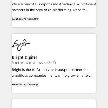
We are one of HubSpot's most technical & proficient
partners in the area of re-platforming, website
design & development. We specialize in multi-hub
Solutions Partner
5.0
implementations for mid-market & enterprise
companies. We are woman-owned, powered by
coffee, and we ❤️ dogs. We produce award-winning
work for our clients. 🏆2023 Technical Expertise
Impact Award 🏆2022 Technical Expertise Impact
Award 🏆2022 Platform Migration Excellence Impact
Award 🏆2020 Elite Solutions Partner 🏆2019
Bright Digital
Integrations HubSpot Impact Award 🏆2019
โดย Bright Digital
<10 การติดตั้ง
Marketing Enablement HubSpot Impact Award 🏆
Bright is the #1 full-service HubSpot partner for
2018 Website Design HubSpot Impact Award 🏆2017
ambitious companies that want to grow smarter.
Website Design HubSpot Impact Award 🏆2016
From HubSpot onboarding, to training, from
Growth-Driven Design Agency of the Year 🏆2016
Solutions Partner
4.9
developing a new website to lead generation and
Sales Enablement HubSpot Impact Award 🏆2015
digital marketing; we do it all (and with great
Growth-Driven Design Agency of the Year 🏆2015
results)! In short, our services include: - HubSpot
Became the 5th Agency to reach Diamond 🏆2014
consultancy: onboarding, training, data migration -