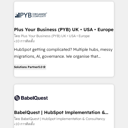
Ongoing optimization, managed support, and
WordPress development. We work with enterprise
scalable retainers. Let’s make HubSpot your most
and growth-led companies across technology,
powerful growth engine. Built to convert, scale, and
professional services, financial services and
drive results.
industrial sectors. Offices in Johannesburg, Cape
Town, Dubai & London. 500+ HubSpot CRM
Plus Your Business (PYB) UK • USA • Europe
implementations delivered. AI visibility coverage
โดย Plus Your Business (PYB) UK • USA • Europe
<10 การติดตั้ง
across ChatGPT, Claude, Perplexity, Gemini and
Google AI Overviews. HubSpot Impact Award -
HubSpot getting complicated? Multiple hubs, messy
Customer First HubSpot Impact Award - Integrations
migrations, AI, governance. We organise that
Innovation HubSpot Impact Award - Platform
complexity, so your team can put HubSpot to work...
Solutions Partner
5.0
Migration Excellence HubSpot Impact Award -
Welcome to our Profile! We help with: • CRM
Platform Excellence 40+ full-time HubSpot
implementation, reports, workflows, and team
professionals. 100s of certifications and
training • CRM migration from Salesforce, Pipedrive,
accreditations with HubSpot.
Dynamics and others • Technical projects including
custom API integrations • AI governance for
HubSpot-centred operations A little about us: •
Boutique 'Elite' team of 12 • 150+ clients across Sales
BabelQuest | HubSpot Implementation &
Consultancy
Hub, Marketing Hub, Service Hub, Data Hub and
โดย BabelQuest | HubSpot Implementation & Consultancy
<10 การติดตั้ง
CMS • ISO/IEC 27001:2022, ISO 9001:2015, and ISO