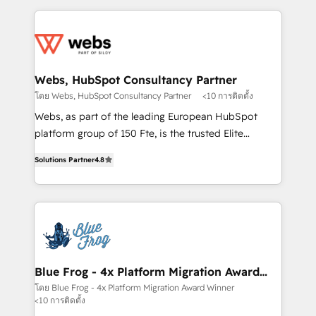
sales, and service hubs • Built-in flexibility for
adoption, sales process and marketing results.
startups to global brands
Services 📚 Onboarding your team to HubSpot for
the first time 🔧 Designing and optimising your
HubSpot set-up for better results 🌐 Website design
and build using HubSpot 🔌 Integrating HubSpot
Webs, HubSpot Consultancy Partner
with other systems 🎓 Training your teams to be
โดย Webs, HubSpot Consultancy Partner
<10 การติดตั้ง
HubSpot pros 📊 Lead generation services using
Webs, as part of the leading European HubSpot
HubSpot Why us? - SIX HubSpot Accreditations -
platform group of 150 Fte, is the trusted Elite
awarded by HubSpot after a rigorous process for
HubSpot CRM Partner offering you a roadmap on
CRM, Solutions Architecture, Onboarding , Data
Solutions Partner
4.8
maximizing EBITDA and achieving Commercial
Migration, Custom Integration & Platform
Excellence. With our targeted processes, we
Enablement -Onboarded over 500 businesses to
strengthen your digital transformation and minimize
HubSpot -Top 1% of partners worldwide -In-house
costs. As HubSpot's Advanced Accredited CRM
team of 25+ experts Contact us today to help you
Implementation partner, we provide expertise to
get more from your investment in HubSpot.
drive your business forward. Since 2015 we are fully
www.bbdboom.com
dedicated to HubSpot and with an experienced
Blue Frog - 4x Platform Migration Award
Winner
team (50+), we work with reputable companies in
โดย Blue Frog - 4x Platform Migration Award Winner
<10 การติดตั้ง
B2B sectors such as manufacturing, SaaS and