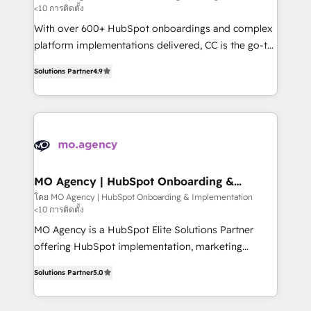
<10 การติดตั้ง
route to your revenue goals. We have successfully
supported over 500 organisations with HubSpot
With over 600+ HubSpot onboardings and complex
implementation, optimisation, training, and
platform implementations delivered, CC is the go-to
adoption assurance. Our tried and tested Roadmap
Elite Solutions Partner for businesses ready to
Solutions Partner
4.9
methodology will ensure that you receive the best
migrate, replatform, and scale smarter. We specialize
deployment experience possible. Whether you are
in high-impact CRM and CMS migrations and
new to HubSpot or seeking to turn around a poor
onboarding from platforms like Salesforce, NetSuite,
install, our team have the change management
Zoho, Pardot, Marketo, Microsoft Dynamics, Wix,
expertise to deliver the solutions you need.
WordPress and legacy CRMs, turning fragmented
systems into unified, growth-ready HubSpot
architectures that accelerate revenue operations and
MO Agency | HubSpot Onboarding &
Implementation
performance. - Multi-object CRM migration, cleanup,
โดย MO Agency | HubSpot Onboarding & Implementation
<10 การติดตั้ง
and implementation. - Pre-built and custom
integrations across your full tech stack. - Custom
MO Agency is a HubSpot Elite Solutions Partner
object setup, CMS builds, and full-funnel automation.
offering HubSpot implementation, marketing
- Dashboards, lifecycle campaigns, and lead
automation, CRM and RevOps consulting, B2B SEO,
Solutions Partner
5.0
nurturing sequences. - Cross-hub setup across
paid media, content marketing, AEO and GEO (AI
Marketing, Sales, Operations, and Service Hubs. -
search optimisation), and HubSpot Content Hub and