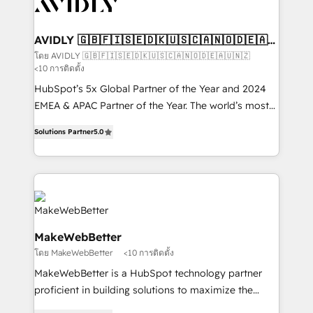
Healthcare - Financial Services - Managed IT (MSP) -
Franchises - Professional Services - And more! How
we help: ✔️ Full HubSpot implementations and portal
AVIDLY 🇬🇧🇫🇮🇸🇪🇩🇰🇺🇸🇨🇦🇳🇴🇩🇪🇦🇺
🇳🇿
optimization ✔️ Data migrations, CRM architecture,
โดย AVIDLY 🇬🇧🇫🇮🇸🇪🇩🇰🇺🇸🇨🇦🇳🇴🇩🇪🇦🇺🇳🇿
<10 การติดตั้ง
and reporting foundations ✔️ Custom integrations
and workflow automation ✔️ User adoption
HubSpot’s 5x Global Partner of the Year and 2024
programs, training, and enablement Through project-
EMEA & APAC Partner of the Year. The world’s most
based engagements and ongoing RevOps
experienced and fully accredited HubSpot Solutions
Solutions Partner
5.0
partnerships, we guide organizations through the
Partner. 🚀 With 2,750+ HubSpot projects delivered
revenue maturity model - delivering the right
and 370+ specialists across EMEA, APAC and NAM,
improvements at the right time so operations
we de-risk complex CRM programmes and
evolve strategically and sustainably as the business
accelerate ROI across every HubSpot Hub. 🧭 From
grows.
multi-region migrations to AI-powered automation,
we turn complexity into clarity, human at global
MakeWebBetter
scale. 🏆 HubSpot’s CEO called us “the partner of the
โดย MakeWebBetter
<10 การติดตั้ง
future.” Others agree it is proof of trust built through
measurable impact.
MakeWebBetter is a HubSpot technology partner
proficient in building solutions to maximize the
operational efficiency of HubSpot. The fastest-