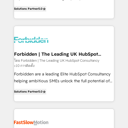
SOC 2 Type II and ISO 27001 certified, reinforcing
aidons les ETI et PME B2B à unifier Marketing,
Solutions Partner
5.0
our commitment to data security and compliance. At
Ventes et Service sur HubSpot grâce à la Revenue
OneMetric, we help revenue teams focus on the
Architecture : alignement des équipes, pipeline
OneMetric that matters most: revenue.
prévisible, croissance mesurable. 🔌 Intégrations
complexes : ERP (Divalto, Sage X3, Cegid, Pennylane,
Dynamics..), VOIP (Aircall, Ringover, Modjo), Shopify,
Oneflow. 💻 Développements custom : CRM UI
Extensions (React), Serverless Node.js, Custom
Forbidden | The Leading UK HubSpot
Consultancy
Objects, thèmes HubL, agents IA & Breeze AI. 🎯
โดย Forbidden | The Leading UK HubSpot Consultancy
<10 การติดตั้ง
Secteurs : Industrie, Distribution B2B, SaaS, Services
B2B, Immobilier, Viticulture, Finance. 🚀 Nos livrables
Forbidden are a leading Elite HubSpot Consultancy
: migration sécurisée, implémentation Marketing +
helping ambitious SMEs unlock the full potential of
Sales + Service Hub, synchronisation ERP ↔
HubSpot. Too many businesses invest in HubSpot
Solutions Partner
5.0
HubSpot temps réel, formation équipes. 🏆 +350
but never see the ROI they expected due to poor
projets livrés. Accrédités HubSpot CRM
adoption, messy data, and disconnected teams
Implementation, Data Migration & Custom
getting in the way. That’s where we come in. We
Integration. 📩 Parlons de votre projet →
partner with scaling businesses across the UK to
digitaweb.com
design, implement, and optimise HubSpot so it