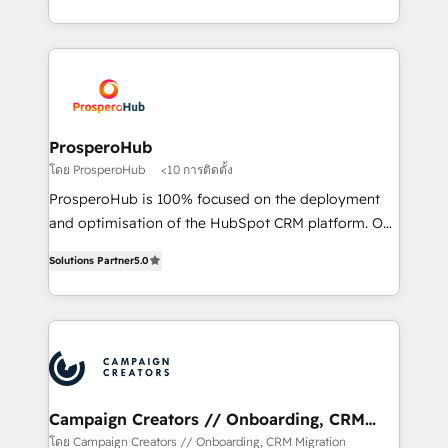
to your needs and sales objectives. With 125+
Acompañamos a las empresas en cada etapa de su
certifications, we are part of the most certified
crecimiento integrando estrategia, tecnología y
Canadian agencies, and we both hold Onboarding
procesos comerciales para potenciar resultados
Accreditations. Based in Canada (coast to coast), our
reales. Nos caracterizamos por combinar excelencia
services are offered in both English & French.
técnica con una mirada estratégica a largo plazo.
ProsperoHub
โดย ProsperoHub
<10 การติดตั้ง
ProsperoHub is 100% focused on the deployment
and optimisation of the HubSpot CRM platform. Our
highly experienced team of solutions experts will
Solutions Partner
5.0
ensure that you achieve maximum adoption and
ROI from your HubSpot investment. Use our
extensive HubSpot, sales, marketing, service and
integrations expertise to lead your team on their
HubSpot journey, design and implement your
processes and skilfully bring your revenue
infrastructure to life. Our collaborative approach
Campaign Creators // Onboarding, CRM
Migration
keeps you in control whilst we plan and support the
โดย Campaign Creators // Onboarding, CRM Migration