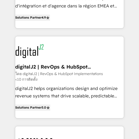
you don't know' recommendations to maximize
d'intégration et d'agence dans la région EMEA et
conversions! OTF is an Elite Partner (top 1% of
North America. Avec plus de 115 experts en
6,500+ Partners) and was named 2023 HubSpot
Solutions Partner
4.9
marketing automation, Growth, Revops, CRM et
Partner of the Year 💥 Trusted by 2,500+ companies
webdesign. Markentive is both a consulting firm, a
to help them scale and close more business, by
digital agency and an integrator. With over 115
using HubSpot (the right way). ⭐️ Here's more info:
experts in marketing automation, growth, revops,
www.onthefuze.com/hubspot-admin Contact us to
CRM and webdesign (We focus on EMEA - USA
learn more!
customers).
digitalJ2 | RevOps & HubSpot
Implementations
โดย digitalJ2 | RevOps & HubSpot Implementations
<10 การติดตั้ง
digitalJ2 helps organizations design and optimize
revenue systems that drive scalable, predictable
growth. As a triple-accredited HubSpot Solutions
Solutions Partner
5.0
Partner, we specialize in both strategic RevOps
planning and hands-on technical execution - building
the operational foundation companies need to
thrive. Industries we specialize in: - Manufacturing -