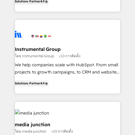
Solutions Partner
4.9
growing tech-enabler & facilitator, MakeWebBetter,
hands you the blend of HubSpot expertise &
eminent solutions & integrations. Trust us to
streamline your HubSpot experience. 🚀HubSpot
Elite Partners with 10+ years of HubSpot experience
🤝HubSpot Premier Integration partner 🤝Google
Premier Partner 2023 🌟5 HubSpot Accreditations 🌟
Instrumental Group
Won HubSpot Theme Challenge 2021 🌟INBOUND’19
โดย Instrumental Group
<10 การติดตั้ง
HubSpot Rising Star Why us? Harnessing the full
We help companies scale with HubSpot. From small
potential of the powerful HubSpot CRM. ✔️A team of
projects to growth campaigns, to CRM and websites.
HubSpot experts backed by over 10+ years of
Hire an agency that's experienced in every inch of
HubSpot experience ✔️Flexible pricing models —
Solutions Partner
4.9
HubSpot and willing to work hand-in-hand with your
Hourly-fee (assigned one Dedicated HubSpot
team to simplify the complex and build a better
Admin); Monthly-fee (HubSpot Admin + Project
experience for your team and customers.
Manager); and Fixed Project Cost (as per
requirement). ✔️Helped over 25,000+ customers so
far with our HubSpot solutions. ✔️Bespoke apps &
media junction
on-demand bundle services. Connect with us today!
โดย media junction
<10 การติดตั้ง