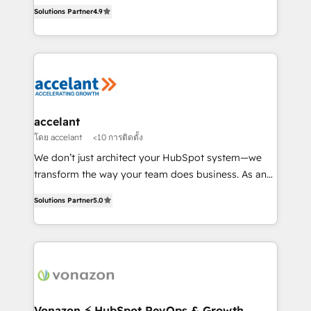
businesses. We go beyond implementation, shaping
the rare Advanced "Custom Integrations"
Solutions Partner
4.9
the strategy, processes, and teams that turn
Accreditation, securely sync data across... 🔄 any
HubSpot into a genuine growth engine. Named
apps, in any direction. Stuck on your old CRM..?
HubSpot's Global Partner of the Year in 2024,
Migrate | seamlessly off your old CRM onto a clean
consistently ranked among their top 5 partners
new HubSpot portal with Advanced Website and
worldwide, and with over 15 years in the ecosystem,
CRM Migrations using our in-house "HubScrub" Tool.
Huble has built a track record that speaks for itself.
One company, one operating model, delivering
accelant
across offices and consulting teams in the UK, USA,
โดย accelant
<10 การติดตั้ง
Canada, Germany, France, Belgium, Singapore, and
We don’t just architect your HubSpot system—we
South Africa. Certified compliant with ISO/IEC
transform the way your team does business. As an
27001:2022 and ISO 9001:2015 across all seven
Elite HubSpot Solutions Partner, we specialize in
international offices and 175+ employees.
Solutions Partner
5.0
creating tailored, end-to-end CRM solutions that
accelerate growth, improve operational efficiency,
and ensure faster time to value on HubSpot. What
sets us apart? Our people-centric approach. From
day one, our team takes the time to deeply
understand your unique needs, crafting custom
strategies that deliver impactful results. Our mission
Vonazon ⚡ HubSpot RevOps & Growth