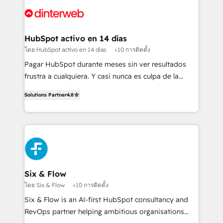
customer experiences, integrate systems, and
more people - Get the most out of your HubSpot
supercharge revenue operations Key services: • CRM
investment
Implementation • Systems Integration • Digital
Transformation / Web Development • RevOps &
HubSpot activo en 14 días
Sales Consulting • Marketing Automation What
โดย HubSpot activo en 14 días
<10 การติดตั้ง
makes us different? 🚀 Top 0.5% of global HubSpot
Pagar HubSpot durante meses sin ver resultados
agencies ⚙️ The strongest technical ability and
frustra a cualquiera. Y casi nunca es culpa de la
integration capabilities 💼 Consultative, long-term
herramienta: es del enfoque con el que se
partners who will embed ourselves into your
Solutions Partner
4.8
implementó. Trabajamos con un catálogo de +80
business, processes and systems 🏢 We specialise in
casos de uso: cada uno resuelve un problema
working with mid-market and enterprise
concreto de tu operación en HubSpot. La entrega
organisations, global organisations and those with
toma de 1 a 3 semanas por caso, abordamos varios
complex use cases 🏆 CRM Implementation,
en paralelo cuando tiene sentido, y siempre
Platform Enablement, Custom Integration and
confirmamos resultados antes de seguir avanzando.
Onboarding Accredited 🔐 ISO27001 & ISO9001
Empiezas a ver resultados antes de que termine el
Six & Flow
Certified
mes. 🏆 HubSpot Partner of the Year 2022, máximo
โดย Six & Flow
<10 การติดตั้ง
reconocimiento del ecosistema. Elite Solutions
Six & Flow is an AI-first HubSpot consultancy and
Partner, el nivel más alto. +700 clientes
RevOps partner helping ambitious organisations
implementados en LATAM, Marcas como Hyatt,