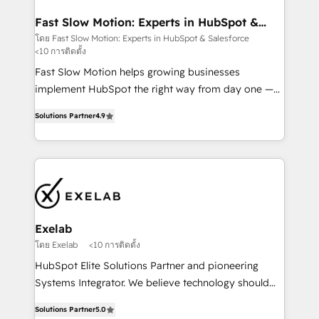
actually drives revenue, not just reports on it. Our
services include: - Choosing the right HubSpot
Fast Slow Motion: Experts in HubSpot &
Salesforce
package for your business - Full CRM, Marketing, and
โดย Fast Slow Motion: Experts in HubSpot & Salesforce
<10 การติดตั้ง
Sales Hub implementations - Custom dashboards
and reporting - Workflow automation and data
Fast Slow Motion helps growing businesses
clean-up - Sales enablement and team training -
implement HubSpot the right way from day one —
Ongoing optimisation and RevOps support Based in
with the flexibility to scale as complexity increases.
Solutions Partner
4.9
Leeds and London, we partner with SMEs across the
Highly certified in both HubSpot and Salesforce, we
UK who are ready to turn HubSpot into the growth
bring deep experience in CRM implementation,
engine it’s meant to be.
integrations, and data migration across modern
business systems. Built to serve growing mid-
market and enterprise organizations, our team
combines strong technical execution with real
business perspective. Many of our consultants have
Exelab
scaled businesses themselves, giving us a practical
โดย Exelab
<10 การติดตั้ง
understanding of what owners and operators need
HubSpot Elite Solutions Partner and pioneering
as their systems, data, and processes evolve. Since
Systems Integrator. We believe technology should
2014, we’ve supported 1,400+ clients across a wide
serve business strategy, not the other way around.
range of industries, including healthcare, software,
Solutions Partner
5.0
Every engagement begins with clear objectives,