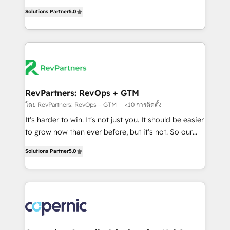
and service to drive sustainable growth With 6 key
Trainers across the team ★ 1,500+ implementations
Solutions Partner
5.0
HubSpot accreditations and experience across
across five continents ★ AI-First, RevOps-led,
hundreds of organizations in dozens of industries,
Onboarding obsessed ★ Company of the Year
there’s a good chance one of our globally integrated
2024/25 INSIDEA helps growing companies turn
teams has worked with clients just like you Let’s
HubSpot into a revenue engine. We onboard your
explore whether S2 is the partner you’ve been
team, migrate your data, and build AI-powered
looking for...and get your next big initiative moving!
workflows that drive adoption from week one, in
your time zone. What we do ➤ Onboarding: Live in
RevPartners: RevOps + GTM
weeks, with workflows built around your business,
โดย RevPartners: RevOps + GTM
<10 การติดตั้ง
not a template. ➤ Migration: Move from any legacy
It's harder to win. It's not just you. It should be easier
CRM. Zero downtime, full data integrity. ➤
to grow now than ever before, but it's not. So our
Implementation: Configure HubSpot to run your
focus is serving you, the person responsible for the
revenue process. Sales, marketing, and service wired
Solutions Partner
5.0
revenue number. We do that by bridging the gap
together. ➤ AI and Integrations: Layer Breeze AI,
where agencies fail: combining GTM strategy with
custom agents, and APIs to remove manual work. ➤
technical execution to solve the right problem at the
Ongoing Management: Monthly tune-ups, feature
right time, with the right solution. We don’t just
rollouts, adoption coaching. Buying HubSpot,
implement your CRM. We engineer revenue
switching to it, or reviving a stale portal? We are
outcomes for the GTM owner on HubSpot. We Build
built for the work.