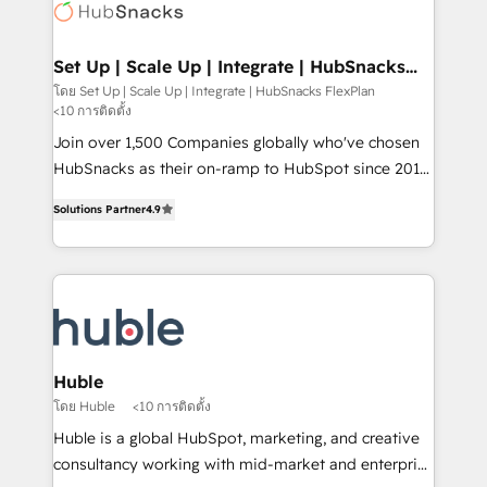
HubSpot COS Performance Award 🏆2014 HubSpot
HubSpot development: websites, custom modules,
COS Design Award 🏆2013 HubSpot Marketplace
integrations - Marketing & sales solutions: digital
Provider of the Year 🏆2011 Became a HubSpot
marketing, advertising, campaigns, content and
Set Up | Scale Up | Integrate | HubSnacks
Partner 📆Founded in 1997
FlexPlan
design We connect people, data and technology to
โดย Set Up | Scale Up | Integrate | HubSnacks FlexPlan
<10 การติดตั้ง
improve customer experiences. With our bright
people, exciting ideas and can-do mentality, we
Join over 1,500 Companies globally who've chosen
ensure revenue growth on a daily basis. So tell us
HubSnacks as their on-ramp to HubSpot since 2014
your challenge; our passionate and growth driven
Simple pay-as-you-go plans that accelerate value...
Solutions Partner
4.9
team of 100+ experts is ready for you! Driving digital
1️⃣ Set Up | Onboarding New or Check-fixing existing
growth | www.brightdigital.com
HubSpot portals 2️⃣ Scale Up | 100% HubSpot Task
Execution... Global 24/7 ... All Experts 3️⃣ Integrate |
your entire Tech Stack with Custom Integrations
Slash months from your API Integration project... ⬅️
Click "Contact Business" ⬅️ to access 150+ Kickstart
Integration templates that put HubSpot in the center
Huble
of your tech stack, syncing... 🛍️ Shopify or
โดย Huble
<10 การติดตั้ง
WooCommerce 💲 Stripe or Paypal 💰 Sage or
Huble is a global HubSpot, marketing, and creative
Netsuite 🤖 Google or Microsoft ✍️ DocuSign or
consultancy working with mid-market and enterprise
PandaDoc 🌐 Avalara or Quaderno HubSnacks holds