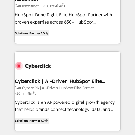
projects completed, our Agile approach ensures your
โดย leadstreet
<10 การติดตั้ง
HubSpot CRM drives measurable results. Our
HubSpot. Done Right. Elite HubSpot Partner with
RevOps services align your sales, marketing, and
proven expertise across 650+ HubSpot
customer success teams for peak performance. We
implementations. With 12+ years of HubSpot
optimize the revenue lifecycle—lead generation to
Solutions Partner
5.0
experience, we help you use the HubSpot platform
retention—by refining processes and eliminating
to its fullest capacity, improve your current HubSpot
inefficiencies. Using HubSpot tools and data-driven
website, or build your new one.
strategies, we create scalable solutions that
maximize profitability and adapt to your goals.
Cyberclick | AI-Driven HubSpot Elite
Partner
โดย Cyberclick | AI-Driven HubSpot Elite Partner
<10 การติดตั้ง
Cyberclick is an AI-powered digital growth agency
that helps brands connect technology, data, and
creativity to achieve measurable results. Founded in
Solutions Partner
4.9
Barcelona and operating across Spain, LATAM, and
the UK, we support global companies in building