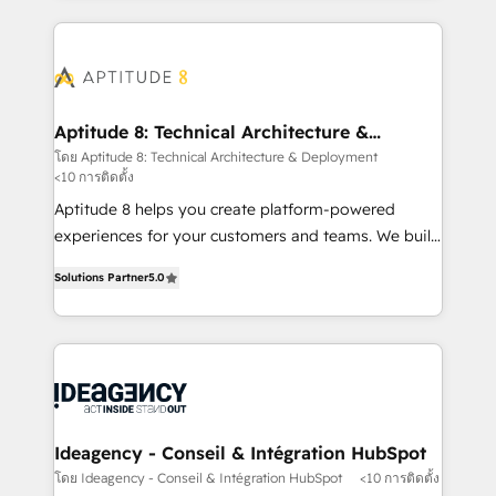
votre projet HubSpot, contactez notre équipe pour
l'international, nous travaillons avec des ETI
un échange dédié.
ambitieuses, des grands groupes voulant aller au-
delà d’une simple transformation digitale et des
startups florissantes. Nos 3 grandes expertises sont :
➤ L’intégration de CRM et de méthodologie RevOps
Aptitude 8: Technical Architecture &
Deployment
pour aligner les équipes marketing, commerciales et
โดย Aptitude 8: Technical Architecture & Deployment
<10 การติดตั้ง
support client (data migration, synchronisation API,
audit et maintenance) ➤ La création de sites internet
Aptitude 8 helps you create platform-powered
de conversion qui transforment les visiteurs en
experiences for your customers and teams. We build
opportunités d'affaires ➤ La mise en place de
multi-hub solutions and orchestrate operations
Solutions Partner
5.0
stratégies d'acquisition marketing (SEO, SEA,
across your entire tech stack. Aptitude 8 is trusted
inbound, automatisation marketing, ABM, IA,
by top brands such as Lenovo, Bluetooth,
emailing) Informations clés : - 10 ans d'expérience -
International Sports Sciences Association, SXSW,
100+ intégrations CRM HubSpot réussies - 40
Notion, Soundcloud, American Nurses Association,
experts conseil - 150 certifications HubSpot
Randstad, Uber Freight, and HubSpot itself. We have
cumulées
the largest technical consulting team of any HubSpot
partner and expertise across operational strategy,
Ideagency - Conseil & Intégration HubSpot
business-first process building, system integration,
โดย Ideagency - Conseil & Intégration HubSpot
<10 การติดตั้ง