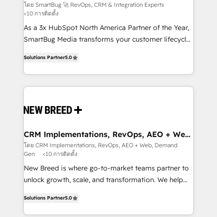
Experts
across all Hubs, validated by our 7 HubSpot
โดย SmartBug 🚀 RevOps, CRM & Integration Experts
<10 การติดตั้ง
Accreditations. AI-Powered RevOps: Breeze AI,
custom AI agents, and high-integrity migrations for
As a 3x HubSpot North America Partner of the Year,
total reporting clarity. Security & Compliance: SOC 2
SmartBug Media transforms your customer lifecycle
Type I and HIPAA attested for enterprise-grade data
into a revenue engine. Our unified ecosystem
Solutions Partner
5.0
security. 🏆 Why Bluleadz? GTM OS Partner | 16+
includes specialized divisions Globalia (AI &
Years Experience | 1,000+ Five-Star Reviews
Software) and Point Success Media (Paid Media),
making this the official home for all three brands. 🔄
Implementation & Integration - Seamless migrations
and system integrations powered by Globalia’s
technical development team. - 19 HubSpot-certified
trainers to drive platform adoption. 📈 Revenue
CRM Implementations, RevOps, AEO + Web,
Demand Gen
Generation - Full-funnel marketing and high-
โดย CRM Implementations, RevOps, AEO + Web, Demand
Gen
<10 การติดตั้ง
performance advertising via Point Success Media. -
Expert deployment of Breeze AI and custom agents
New Breed is where go-to-market teams partner to
to automate growth. 🏆 Elite Excellence - 8 platform
unlock growth, scale, and transformation. We help
accreditations and deep HIPAA-compliance
companies activate HubSpot’s AI-powered
Solutions Partner
5.0
expertise. - A team of 250+ experts dedicated to
customer platform and operationalize HubSpot’s
your resilient growth.
Loop Marketing framework through expert-led