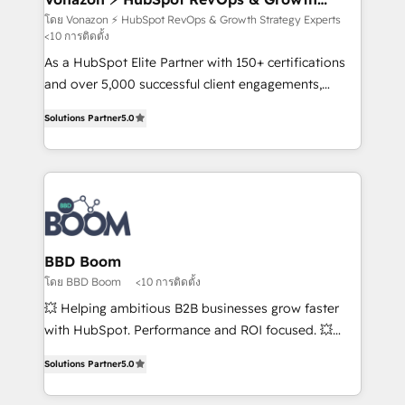
Strategy Experts
is to empower you to unlock HubSpot’s full potential
โดย Vonazon ⚡ HubSpot RevOps & Growth Strategy Experts
<10 การติดตั้ง
—faster. Through expert training, unmatched
responsiveness, and ongoing support, we equip
As a HubSpot Elite Partner with 150+ certifications
your team to adopt new systems with confidence
and over 5,000 successful client engagements,
and achieve a unified, data-driven approach to
Vonazon turns marketing complexity into
Solutions Partner
5.0
customer engagement.
measurable, scalable growth. From onboarding to
enterprise-grade campaigns, our in-house team
builds scalable strategies that drive long-term
revenue. ⚙️ HubSpot Integration & Optimization •
Seamless CRM, CMS, and automation setup •
Complex platform migrations and data cleanups •
Custom APIs and third-party integrations 📈 End-to-
BBD Boom
End Revenue Acceleration • Lifecycle marketing and
โดย BBD Boom
<10 การติดตั้ง
pipeline growth programs • Sales enablement tools
💥 Helping ambitious B2B businesses grow faster
and CRM optimization • Retention strategies with
with HubSpot. Performance and ROI focused. 💥
customer journey mapping 🏅 Elite-Level HubSpot
BBD Boom is the HubSpot partner that can help you
Execution • 750+ onboardings and 2,000+
Solutions Partner
5.0
to HubSpot Better. We work with your teams to
implementations • Deep expertise across marketing,
solve all your HubSpot challenges and improve user