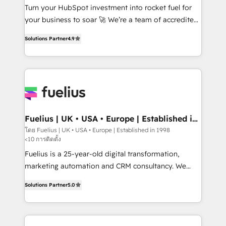
42001:2023 certified - the AI management standard •
Turn your HubSpot investment into rocket fuel for
GuardHub: our AI governance framework, built on
your business to soar 🚀 We’re a team of accredited
ISO 42001 Ready for the next step? Click the 👈
HubSpot experts ready to help you. We can
Solutions Partner
4.9
'𝗖𝗼𝗻𝘁𝗮𝗰𝘁 𝗯𝘂𝘀𝗶𝗻𝗲𝘀𝘀' button to get in touch (𝘸𝘦'𝘳𝘦
implement the platform into complex business
𝘴𝘶𝘱𝘦𝘳 𝘳𝘦𝘴𝘱𝘰𝘯𝘴𝘪𝘷𝘦)
environments, optimise what you've got and make
sure you can actually use it, build your website in
HubSpot or create an inbound marketing strategy
for you and execute it on HubSpot. We are on the
G-Cloud 14 CCS (Crown Commercial Service)
framework, meaning we've been accredited by
Fuelius | UK • USA • Europe | Established in
1998
HubSpot and vetted by the CCS, which means we
โดย Fuelius | UK • USA • Europe | Established in 1998
<10 การติดตั้ง
can support public sector companies as well the
other ones listed in our profile. Our services: -
Fuelius is a 25-year-old digital transformation,
HubSpot implementation - HubSpot CMS website
marketing automation and CRM consultancy. We
build We can do lots of things. But everything we do
enable mid-market and enterprise clients to
Solutions Partner
5.0
is there for you to: - Grow revenue, and run your
maximise their return from digital and fuel their
business more efficiently - Build stronger
growth. We modernise platforms, streamline
relationships with customers - Make better
operations that are causing inefficiencies, improve
decisions with data - Find a new voice and reach