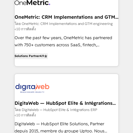
Design Automation and Uptive. 📊 RevOps & data
Stand Out.
architecture 🔗 CRM migrations & End to end
integrations 🤖 AI workflows & enrichment 📘 Team
OneMetric: CRM Implementations and GTM
engineering
enablement & company-wide adoption We create
โดย OneMetric: CRM Implementations and GTM engineering
<10 การติดตั้ง
HubSpot environments that teams use with
confidence and that leadership can rely on for
Over the past few years, OneMetric has partnered
scalable revenue insights.
with 750+ customers across SaaS, fintech,
healthcare, real estate, and other industries. With
Solutions Partner
4.9
150+ HubSpot-certified experts, we deliver scalable
solutions to complex GTM and RevOps challenges.
Our Expertise 🔹 Onboarding & Implementation:
Accredited HubSpot Partner, ensuring smooth setup
tailored to your GTM motion. 🔹 Migrations: Move
from other CRMs to HubSpot without data loss or
downtime. 🔹 RevOps Strategy: Align teams,
DigitaWeb — HubSpot Elite & Intégrations
ERP
processes, and data to drive revenue efficiency. 🔹
โดย DigitaWeb — HubSpot Elite & Intégrations ERP
<10 การติดตั้ง
Integrations: Connect HubSpot with your tech stack
for better adoption. 🔹 Custom Solutions: Build
DigitaWeb — HubSpot Elite Solutions, Partner
tailored apps, workflows, and configurations. We are
depuis 2015, membre du groupe Uptoo. Nous