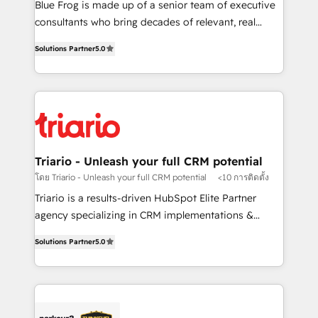
business services. We prepare a customized
Blue Frog is made up of a senior team of executive
business case that demonstrates the value and
consultants who bring decades of relevant, real
impact of your digital transformation, including a
world experience to our client engagements. "Blue
Solutions Partner
5.0
detailed financial rationale with a focus on ROI and
Frog is a top, trusted partner in HubSpot's
TCO. As a trusted extension of your team, we
ecosystem for a reason. Their team brings over a
believe in the power of partnership. Together, we
decade of experience to the table, along with deep
embark on a transformational journey that sets your
knowledge of the HubSpot platform and strategies
business up for long-term success. Unlock your
for driving growth. They are committed to helping
business. If not now, when?
our customers grow and finding solutions that fit
their unique business needs. We are thrilled to have
Triario - Unleash your full CRM potential
Blue Frog in the HubSpot ecosystem leading the
โดย Triario - Unleash your full CRM potential
<10 การติดตั้ง
way for customers!" - Yamini Rangan, CEO of
Triario is a results-driven HubSpot Elite Partner
HubSpot “Our experience with the team at Blue Frog
agency specializing in CRM implementations &
has been nothing short of extraordinary. Their years
migrations, Revenue Operations, Custom
of experience and quality of skilled staff has earned
Solutions Partner
5.0
Integrations, Custom AI agents and AI-ready Website
them a trusted reputation within the HubSpot
Design With over 15 years of experience, we help
ecosystem as a reliable partner capable of delivering
companies bridge the gap between marketing, sales,
remarkable experiences for our most sophisticated
and customer success through smart automation,
clients.” - Brian Garvey, VP, Solutions Partner
data hygiene, and tailored HubSpot solutions. Our