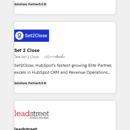
grow with clarity, confidence, and intelligence.
Hospital ABC, Hogares Unión, Yves Rocher,
Solutions Partner
5.0
Operating across the UK, Netherlands, Ireland, and
MacStore, Café Britt, Bella Piel, confiaron en
Canada, we’ve delivered thousands of successful
nosotros para impulsar la eficiencia de sus procesos
HubSpot projects for mid-market and enterprise
en HubSpot. No necesitas tener todas las
clients worldwide, with over 10 years experience. We
respuestas para empezar. Te ayudamos a identificar
combine HubSpot, data, and AI to design connected
el primer caso de uso que más impacto te dará.
go-to-market systems that align people, process,
Solo continúas si ves valor real en los primeros 14
and technology for predictable, scalable revenue
Set 2 Close
días.
growth. Our expertise spans RevOps, CRM and data
โดย Set 2 Close
<10 การติดตั้ง
architecture, AI enablement, and strategic marketing,
Set2Close, HubSpot’s fastest-growing Elite Partner,
delivered through our proprietary FLAIR framework
excels in HubSpot CRM and Revenue Operations
for responsible AI adoption. As a HubSpot Elite
(RevOps) services to boost B2B sales and growth.
Partner and ISO 27001:2022 certified consultancy,
Solutions Partner
5.0
As a top HubSpot Elite Partner, we specialize in
we blend strategy, creativity, and technology to help
custom HubSpot CRM solutions. Our experts design,
organisations scale smarter and grow stronger.
implement, and optimize systems to enhance user
experience, functionality, and adoption across sales,
marketing, and service teams. From setup to
refinement, we streamline workflows, improve lead
management, and speed up deal closures. With 500+
leadstreet