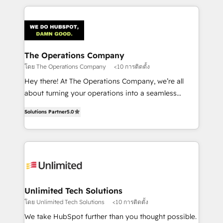
smarter marketing, sales, and customer success
strategies. As the only HubSpot Elite Partner in
Iberia (Spain & Portugal), we combine human insight
with intelligent automation to drive sustainable
growth. Our multidisciplinary team designs solutions
The Operations Company
that simplify complexity, boost performance, and
โดย The Operations Company
<10 การติดตั้ง
turn innovation into real impact. 🌍 Highlights •
Hey there! At The Operations Company, we’re all
HubSpot Partner since 2012 • 2022 EMEA Impact
about turning your operations into a seamless
Award: Best Integration • 150+ successful HubSpot
experience that powers real results. We specialize in
projects • Clients in 30+ industries • Proprietary
Solutions Partner
5.0
transforming complex systems into efficient,
technology for integrations • Multilingual team:
scalable solutions that work across your entire
English, Spanish, Portuguese & Italian 👉 Grow
organization. We’re a unique blend of deep HubSpot
smarter with AI and HubSpot.
expertise, strategic thinking, and hands-on
operational know-how. We know that no two
businesses are alike, so we don’t do cookie-cutter
solutions. Instead, we dive in to understand your
Unlimited Tech Solutions
needs, goals, and challenges to deliver solutions that
โดย Unlimited Tech Solutions
<10 การติดตั้ง
fit like a glove. We’re committed to being both
We take HubSpot further than you thought possible.