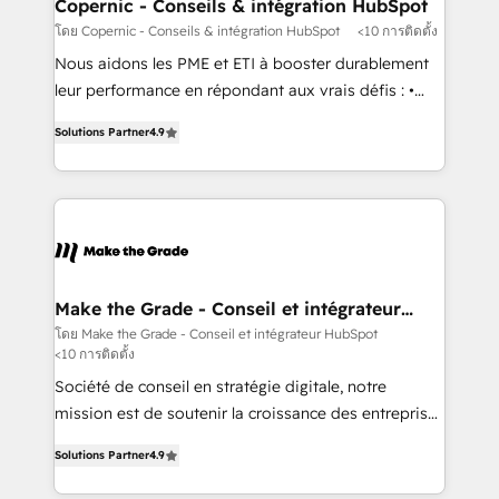
Different Because We're Built Different: - Secure:
Copernic - Conseils & intégration HubSpot
Soc2 compliant 🛡️ - Onboarding: Implementations
โดย Copernic - Conseils & intégration HubSpot
<10 การติดตั้ง
starting from $1,5k - Clay: Elite Studio Solutions
Nous aidons les PME et ETI à booster durablement
Partner 🤝 - Global: 75+ RPers across five continents
leur performance en répondant aux vrais défis : •
🌐 - Scale: Largest organically grown & fastest tiering
Intégration de HubSpot avec d’autres outils (ERP,
Elite HubSpot Partner 🪴 - CRM: More Sales Hub
Solutions Partner
4.9
téléphonie, etc.) • Alignement des équipes grâce à un
implementations than any other Partner 💻 -
outil et des données partagées • Amélioration de la
Salesforce: We convert SFDC addicts to HubSpot
collecte et de l’analyse des données pour des
evangelists 🧡 Don't pick a marketing or technical
décisions éclairées • Optimisation de l’efficacité et
agency for a GTM engineer’s job. The choice is
de la productivité des équipes Notre équipe de 30
yours. Start winning.
consultants certifiés HubSpot aborde chaque projet
avec un engagement total, alignant processus
Make the Grade - Conseil et intégrateur
HubSpot
métiers et technologie, et guidant vos équipes à
โดย Make the Grade - Conseil et intégrateur HubSpot
<10 การติดตั้ง
travers le changement, tout en centrant vos objectifs
d’entreprise. Grâce à une méthodologie éprouvée
Société de conseil en stratégie digitale, notre
auprès de plus de 400 clients, nous comprenons
mission est de soutenir la croissance des entreprises
rapidement vos enjeux et intégrons parfaitement
B2B à travers l’acquisition de nouveaux clients,
Solutions Partner
4.9
HubSpot dans votre organisation. Pour toute
l'intégration CRM et le développement des revenus
question technique ou besoin de structuration de
auprès de vos comptes existants. En France et à