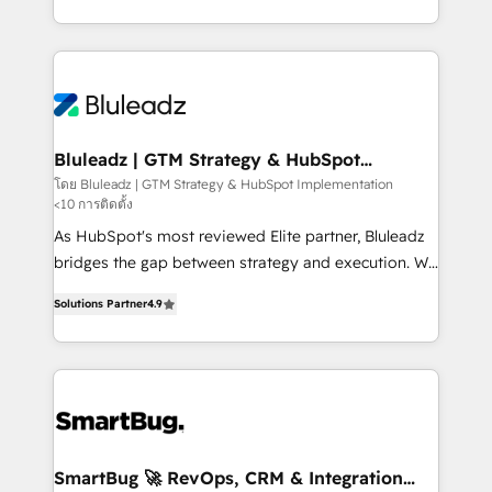
B2B services, manufacturing, financial services and
customer journey mapping, and measurable KPIs.
more. Whether clients are new to HubSpot or
Only then we architect solutions. The question is
expanding into more advanced use cases, we focus
never which features to activate, but which
on delivering clean, scalable, AI-ready systems that
outcomes to deliver. -SYSTEM INTEGRATION-
create long-term value and a consistently strong
Connectors, workflows, and data architectures that
client experience.
make HubSpot the operational hub, integrated with
Bluleadz | GTM Strategy & HubSpot
Implementation
SAP, Microsoft Dynamics, custom ERPs, and any
โดย Bluleadz | GTM Strategy & HubSpot Implementation
<10 การติดตั้ง
enterprise platform. Proprietary apps extend
HubSpot beyond standard configurations. -AI-
As HubSpot's most reviewed Elite partner, Bluleadz
FIRST- AI across customer-facing operations to
bridges the gap between strategy and execution. We
accelerate decisions, streamline processes, and
don't just "set up tools" — we install the GTM
Solutions Partner
4.9
unlock efficiency at scale. From predictive
Operating System (GTM OS) to align your leadership
intelligence to conversational AI, we turn data into
and engineer a portal that drives predictable
action and automation into competitive advantage.
revenue velocity. 🚀 GTM Strategy & Alignment
✦ 150+ implementations ✦ 100+ certifications ✦ 7
Workshops & Sprints: Identify "Valleys of Death"
accreditations
stalling growth. Fix your ICP, Math, and Story to stop
"accelerating a mess." ⚙️ Elite Engineering & AI
Scalable Architecture: Zero-technical-debt setup
SmartBug 🚀 RevOps, CRM & Integration