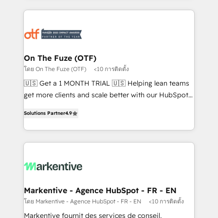
services, smart agents, and purpose-built apps,
tailored to your business. Together, we unlock
results, fast. ⚙️CRM & RevOps: Align all Hubs to your
buyer journey for clean data, scalability, & reporting.
🎯Demand Gen & ABM: Drive pipeline with inbound,
On The Fuze (OTF)
ABM, AEO, SEO, & paid media. 👩‍💻Web Design:
โดย On The Fuze (OTF)
<10 การติดตั้ง
Build high-performing websites with UX, messaging,
🇺🇸 Get a 1 MONTH TRIAL 🇺🇸 Helping lean teams
& conversion strategy that drive results. 🤖AI
get more clients and scale better with our HubSpot
Strategy: Activate Breeze Agents, configure HubSpot
Consulting & 'Done For You' Services. 🚀 Who We
AI, & maximize AEO with tailored AI services. 🧩
Solutions Partner
4.9
Work With 🚀 We help lean, growing companies: -
Integrations: Extend HubSpot with custom
Win more business - Reduce no-shows - Improve
integrations, hosting, & maintenance.
lead & deal conversion rates - Scale with less
headcount ...by using HubSpot's full capabilities. 🤓
What do you get? 🤓 Our client's are too busy to
learn the ins-and-outs of HubSpot. We give you a
Personal Consultant + Tech Team to handle the
Markentive - Agence HubSpot - FR - EN
heavy lifting of mapping out AND building your ideal
โดย Markentive - Agence HubSpot - FR - EN
<10 การติดตั้ง
system. + Get best practices and 'don't know what
Markentive fournit des services de conseil,