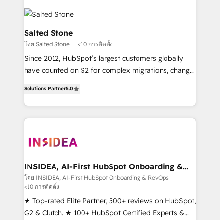
Salted Stone
โดย Salted Stone
<10 การติดตั้ง
Since 2012, HubSpot’s largest customers globally
have counted on S2 for complex migrations, change
management, systems integration, and creative
Solutions Partner
5.0
solutions that deliver measurable impact and
transform brand experiences As one of the few full-
service creative agencies in the HubSpot
ecosystem, we blend strategy, technology, & award-
winning design to build scalable, globally
regionalized HubSpot websites, integrated
marketing campaigns, & RevOps frameworks that
INSIDEA, AI-First HubSpot Onboarding &
RevOps
fuel long-term success We connect the entire
โดย INSIDEA, AI-First HubSpot Onboarding & RevOps
<10 การติดตั้ง
customer lifecycle through seamless integrations,
ensure long-term adoption with change-
★ Top-rated Elite Partner, 500+ reviews on HubSpot,
management programs, and align marketing, sales,
G2 & Clutch. ★ 100+ HubSpot Certified Experts &