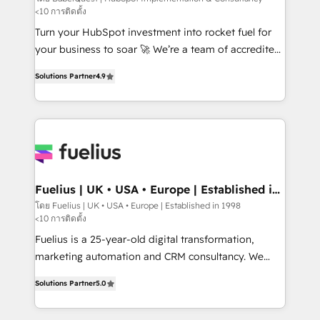
<10 การติดตั้ง
CMS • ISO/IEC 27001:2022, ISO 9001:2015, and ISO
42001:2023 certified - the AI management standard •
Turn your HubSpot investment into rocket fuel for
GuardHub: our AI governance framework, built on
your business to soar 🚀 We’re a team of accredited
ISO 42001 Ready for the next step? Click the 👈
HubSpot experts ready to help you. We can
Solutions Partner
4.9
'𝗖𝗼𝗻𝘁𝗮𝗰𝘁 𝗯𝘂𝘀𝗶𝗻𝗲𝘀𝘀' button to get in touch (𝘸𝘦'𝘳𝘦
implement the platform into complex business
𝘴𝘶𝘱𝘦𝘳 𝘳𝘦𝘴𝘱𝘰𝘯𝘴𝘪𝘷𝘦)
environments, optimise what you've got and make
sure you can actually use it, build your website in
HubSpot or create an inbound marketing strategy
for you and execute it on HubSpot. We are on the
G-Cloud 14 CCS (Crown Commercial Service)
framework, meaning we've been accredited by
Fuelius | UK • USA • Europe | Established in
1998
HubSpot and vetted by the CCS, which means we
โดย Fuelius | UK • USA • Europe | Established in 1998
<10 การติดตั้ง
can support public sector companies as well the
other ones listed in our profile. Our services: -
Fuelius is a 25-year-old digital transformation,
HubSpot implementation - HubSpot CMS website
marketing automation and CRM consultancy. We
build We can do lots of things. But everything we do
enable mid-market and enterprise clients to
Solutions Partner
5.0
is there for you to: - Grow revenue, and run your
maximise their return from digital and fuel their
business more efficiently - Build stronger
growth. We modernise platforms, streamline