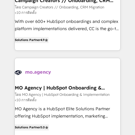
Campaign Creators // Onboarding, CRM
Migration
keeps you in control whilst we plan and support the
โดย Campaign Creators // Onboarding, CRM Migration
<10 การติดตั้ง
route to your revenue goals. We have successfully
supported over 500 organisations with HubSpot
With over 600+ HubSpot onboardings and complex
implementation, optimisation, training, and
platform implementations delivered, CC is the go-to
adoption assurance. Our tried and tested Roadmap
Elite Solutions Partner for businesses ready to
Solutions Partner
4.9
methodology will ensure that you receive the best
migrate, replatform, and scale smarter. We specialize
deployment experience possible. Whether you are
in high-impact CRM and CMS migrations and
new to HubSpot or seeking to turn around a poor
onboarding from platforms like Salesforce, NetSuite,
install, our team have the change management
Zoho, Pardot, Marketo, Microsoft Dynamics, Wix,
expertise to deliver the solutions you need.
WordPress and legacy CRMs, turning fragmented
systems into unified, growth-ready HubSpot
architectures that accelerate revenue operations and
MO Agency | HubSpot Onboarding &
Implementation
performance. - Multi-object CRM migration, cleanup,
โดย MO Agency | HubSpot Onboarding & Implementation
<10 การติดตั้ง
and implementation. - Pre-built and custom
integrations across your full tech stack. - Custom
MO Agency is a HubSpot Elite Solutions Partner
object setup, CMS builds, and full-funnel automation.
offering HubSpot implementation, marketing
- Dashboards, lifecycle campaigns, and lead
automation, CRM and RevOps consulting, B2B SEO,
Solutions Partner
5.0
nurturing sequences. - Cross-hub setup across
paid media, content marketing, AEO and GEO (AI