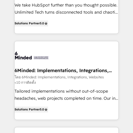
fit like a glove. We’re committed to being both
We take HubSpot further than you thought possible.
highly effective and fun to work with. We believe in
Unlimited Tech turns disconnected tools and chaotic
efficient processes, as well as building great
processes into a seamless, high-performing revenue
relationships. Your success is our success, and we’re
Solutions Partner
5.0
engine. We combine RevOps strategy with deep
all in this together! From startup to enterprise, we’ll
technical execution to help teams scale faster—with
make sure your HubSpot setup becomes a
cleaner data, smarter automation, and more
powerhouse of productivity, so you can focus on
predictable revenue. Specialties: · HubSpot
what matters most: growing your business and
Implementation & Migration · Native & Custom
wowing your customers. Let’s make HubSpot work
Integrations · Custom Development · CPQ & FSM ·
smarter for you!
Reporting & Analytics · GTM Architecture · Sales &
6Minded: Implementations, Integrations,
Websites
Marketing Enablement If you’re ready to elevate
โดย 6Minded: Implementations, Integrations, Websites
<10 การติดตั้ง
HubSpot from “just your CRM” to your growth
infrastructure—let’s talk.
Tailored implementations without out-of-scope
headaches, web projects completed on time. Our in-
house team of certified CRM architects, experts,
Solutions Partner
5.0
developers, designers, and marketers handles all
aspects of your HubSpot. ✨ 400+ global clients ✨
100+ seamless migrations from 15+ different CRMs