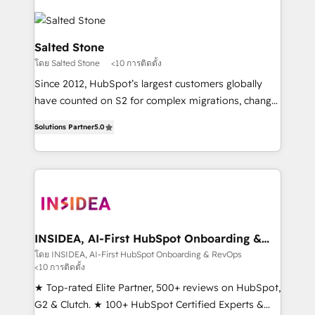
Salted Stone
โดย Salted Stone
<10 การติดตั้ง
Since 2012, HubSpot’s largest customers globally
have counted on S2 for complex migrations, change
management, systems integration, and creative
Solutions Partner
5.0
solutions that deliver measurable impact and
transform brand experiences As one of the few full-
service creative agencies in the HubSpot
ecosystem, we blend strategy, technology, & award-
winning design to build scalable, globally
regionalized HubSpot websites, integrated
marketing campaigns, & RevOps frameworks that
INSIDEA, AI-First HubSpot Onboarding &
RevOps
fuel long-term success We connect the entire
โดย INSIDEA, AI-First HubSpot Onboarding & RevOps
<10 การติดตั้ง
customer lifecycle through seamless integrations,
ensure long-term adoption with change-
★ Top-rated Elite Partner, 500+ reviews on HubSpot,
management programs, and align marketing, sales,
G2 & Clutch. ★ 100+ HubSpot Certified Experts &