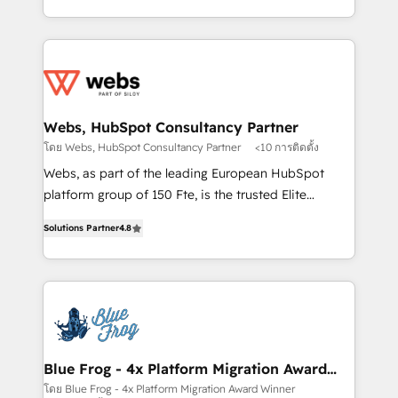
implementations • Deep expertise across marketing,
solve all your HubSpot challenges and improve user
sales, and service hubs • Built-in flexibility for
adoption, sales process and marketing results.
startups to global brands
Services 📚 Onboarding your team to HubSpot for
the first time 🔧 Designing and optimising your
HubSpot set-up for better results 🌐 Website design
and build using HubSpot 🔌 Integrating HubSpot
Webs, HubSpot Consultancy Partner
with other systems 🎓 Training your teams to be
โดย Webs, HubSpot Consultancy Partner
<10 การติดตั้ง
HubSpot pros 📊 Lead generation services using
Webs, as part of the leading European HubSpot
HubSpot Why us? - SIX HubSpot Accreditations -
platform group of 150 Fte, is the trusted Elite
awarded by HubSpot after a rigorous process for
HubSpot CRM Partner offering you a roadmap on
CRM, Solutions Architecture, Onboarding , Data
Solutions Partner
4.8
maximizing EBITDA and achieving Commercial
Migration, Custom Integration & Platform
Excellence. With our targeted processes, we
Enablement -Onboarded over 500 businesses to
strengthen your digital transformation and minimize
HubSpot -Top 1% of partners worldwide -In-house
costs. As HubSpot's Advanced Accredited CRM
team of 25+ experts Contact us today to help you
Implementation partner, we provide expertise to
get more from your investment in HubSpot.
drive your business forward. Since 2015 we are fully
www.bbdboom.com
dedicated to HubSpot and with an experienced
Blue Frog - 4x Platform Migration Award
Winner
team (50+), we work with reputable companies in
โดย Blue Frog - 4x Platform Migration Award Winner