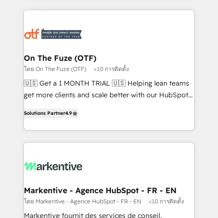
services, smart agents, and purpose-built apps,
tailored to your business. Together, we unlock
results, fast. ⚙️CRM & RevOps: Align all Hubs to your
buyer journey for clean data, scalability, & reporting.
🎯Demand Gen & ABM: Drive pipeline with inbound,
On The Fuze (OTF)
ABM, AEO, SEO, & paid media. 👩‍💻Web Design:
โดย On The Fuze (OTF)
<10 การติดตั้ง
Build high-performing websites with UX, messaging,
🇺🇸 Get a 1 MONTH TRIAL 🇺🇸 Helping lean teams
& conversion strategy that drive results. 🤖AI
get more clients and scale better with our HubSpot
Strategy: Activate Breeze Agents, configure HubSpot
Consulting & 'Done For You' Services. 🚀 Who We
AI, & maximize AEO with tailored AI services. 🧩
Solutions Partner
4.9
Work With 🚀 We help lean, growing companies: -
Integrations: Extend HubSpot with custom
Win more business - Reduce no-shows - Improve
integrations, hosting, & maintenance.
lead & deal conversion rates - Scale with less
headcount ...by using HubSpot's full capabilities. 🤓
What do you get? 🤓 Our client's are too busy to
learn the ins-and-outs of HubSpot. We give you a
Personal Consultant + Tech Team to handle the
Markentive - Agence HubSpot - FR - EN
heavy lifting of mapping out AND building your ideal
โดย Markentive - Agence HubSpot - FR - EN
<10 การติดตั้ง
system. + Get best practices and 'don't know what
Markentive fournit des services de conseil,