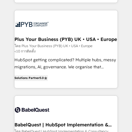
Marketing, Sales, Operations, and Service Hubs. -
search optimisation), and HubSpot Content Hub and
Ongoing optimization, managed support, and
WordPress development. We work with enterprise
scalable retainers. Let’s make HubSpot your most
and growth-led companies across technology,
powerful growth engine. Built to convert, scale, and
professional services, financial services and
drive results.
industrial sectors. Offices in Johannesburg, Cape
Town, Dubai & London. 500+ HubSpot CRM
Plus Your Business (PYB) UK • USA • Europe
implementations delivered. AI visibility coverage
โดย Plus Your Business (PYB) UK • USA • Europe
<10 การติดตั้ง
across ChatGPT, Claude, Perplexity, Gemini and
Google AI Overviews. HubSpot Impact Award -
HubSpot getting complicated? Multiple hubs, messy
Customer First HubSpot Impact Award - Integrations
migrations, AI, governance. We organise that
Innovation HubSpot Impact Award - Platform
complexity, so your team can put HubSpot to work...
Solutions Partner
5.0
Migration Excellence HubSpot Impact Award -
Welcome to our Profile! We help with: • CRM
Platform Excellence 40+ full-time HubSpot
implementation, reports, workflows, and team
professionals. 100s of certifications and
training • CRM migration from Salesforce, Pipedrive,
accreditations with HubSpot.
Dynamics and others • Technical projects including
custom API integrations • AI governance for
HubSpot-centred operations A little about us: •
Boutique 'Elite' team of 12 • 150+ clients across Sales
BabelQuest | HubSpot Implementation &
Consultancy
Hub, Marketing Hub, Service Hub, Data Hub and
โดย BabelQuest | HubSpot Implementation & Consultancy