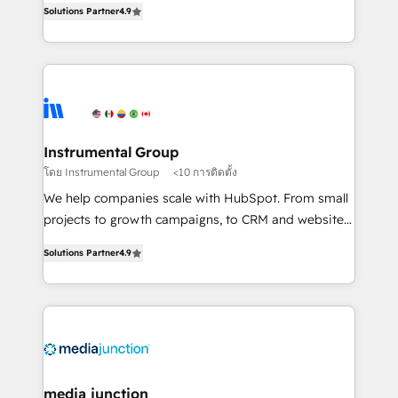
Solutions Partner
4.9
growing tech-enabler & facilitator, MakeWebBetter,
hands you the blend of HubSpot expertise &
eminent solutions & integrations. Trust us to
streamline your HubSpot experience. 🚀HubSpot
Elite Partners with 10+ years of HubSpot experience
🤝HubSpot Premier Integration partner 🤝Google
Premier Partner 2023 🌟5 HubSpot Accreditations 🌟
Instrumental Group
Won HubSpot Theme Challenge 2021 🌟INBOUND’19
โดย Instrumental Group
<10 การติดตั้ง
HubSpot Rising Star Why us? Harnessing the full
We help companies scale with HubSpot. From small
potential of the powerful HubSpot CRM. ✔️A team of
projects to growth campaigns, to CRM and websites.
HubSpot experts backed by over 10+ years of
Hire an agency that's experienced in every inch of
HubSpot experience ✔️Flexible pricing models —
Solutions Partner
4.9
HubSpot and willing to work hand-in-hand with your
Hourly-fee (assigned one Dedicated HubSpot
team to simplify the complex and build a better
Admin); Monthly-fee (HubSpot Admin + Project
experience for your team and customers.
Manager); and Fixed Project Cost (as per
requirement). ✔️Helped over 25,000+ customers so
far with our HubSpot solutions. ✔️Bespoke apps &
on-demand bundle services. Connect with us today!
media junction