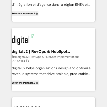
you don't know' recommendations to maximize
d'intégration et d'agence dans la région EMEA et
conversions! OTF is an Elite Partner (top 1% of
North America. Avec plus de 115 experts en
6,500+ Partners) and was named 2023 HubSpot
Solutions Partner
4.9
marketing automation, Growth, Revops, CRM et
Partner of the Year 💥 Trusted by 2,500+ companies
webdesign. Markentive is both a consulting firm, a
to help them scale and close more business, by
digital agency and an integrator. With over 115
using HubSpot (the right way). ⭐️ Here's more info:
experts in marketing automation, growth, revops,
www.onthefuze.com/hubspot-admin Contact us to
CRM and webdesign (We focus on EMEA - USA
learn more!
customers).
digitalJ2 | RevOps & HubSpot
Implementations
โดย digitalJ2 | RevOps & HubSpot Implementations
<10 การติดตั้ง
digitalJ2 helps organizations design and optimize
revenue systems that drive scalable, predictable
growth. As a triple-accredited HubSpot Solutions
Solutions Partner
5.0
Partner, we specialize in both strategic RevOps
planning and hands-on technical execution - building
the operational foundation companies need to
thrive. Industries we specialize in: - Manufacturing -