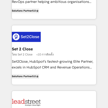
RevOps partner helping ambitious organisations
implementados en LATAM, Marcas como Hyatt,
grow with clarity, confidence, and intelligence.
Hospital ABC, Hogares Unión, Yves Rocher,
Solutions Partner
5.0
Operating across the UK, Netherlands, Ireland, and
MacStore, Café Britt, Bella Piel, confiaron en
Canada, we’ve delivered thousands of successful
nosotros para impulsar la eficiencia de sus procesos
HubSpot projects for mid-market and enterprise
en HubSpot. No necesitas tener todas las
clients worldwide, with over 10 years experience. We
respuestas para empezar. Te ayudamos a identificar
combine HubSpot, data, and AI to design connected
el primer caso de uso que más impacto te dará.
go-to-market systems that align people, process,
Solo continúas si ves valor real en los primeros 14
and technology for predictable, scalable revenue
Set 2 Close
días.
growth. Our expertise spans RevOps, CRM and data
โดย Set 2 Close
<10 การติดตั้ง
architecture, AI enablement, and strategic marketing,
Set2Close, HubSpot’s fastest-growing Elite Partner,
delivered through our proprietary FLAIR framework
excels in HubSpot CRM and Revenue Operations
for responsible AI adoption. As a HubSpot Elite
(RevOps) services to boost B2B sales and growth.
Partner and ISO 27001:2022 certified consultancy,
Solutions Partner
5.0
As a top HubSpot Elite Partner, we specialize in
we blend strategy, creativity, and technology to help
custom HubSpot CRM solutions. Our experts design,
organisations scale smarter and grow stronger.
implement, and optimize systems to enhance user
experience, functionality, and adoption across sales,
marketing, and service teams. From setup to
refinement, we streamline workflows, improve lead