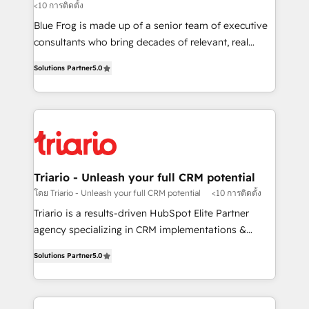
<10 การติดตั้ง
B2B sectors such as manufacturing, SaaS and
business services. We prepare a customized
Blue Frog is made up of a senior team of executive
business case that demonstrates the value and
consultants who bring decades of relevant, real
impact of your digital transformation, including a
world experience to our client engagements. "Blue
Solutions Partner
5.0
detailed financial rationale with a focus on ROI and
Frog is a top, trusted partner in HubSpot's
TCO. As a trusted extension of your team, we
ecosystem for a reason. Their team brings over a
believe in the power of partnership. Together, we
decade of experience to the table, along with deep
embark on a transformational journey that sets your
knowledge of the HubSpot platform and strategies
business up for long-term success. Unlock your
for driving growth. They are committed to helping
business. If not now, when?
our customers grow and finding solutions that fit
their unique business needs. We are thrilled to have
Triario - Unleash your full CRM potential
Blue Frog in the HubSpot ecosystem leading the
โดย Triario - Unleash your full CRM potential
<10 การติดตั้ง
way for customers!" - Yamini Rangan, CEO of
Triario is a results-driven HubSpot Elite Partner
HubSpot “Our experience with the team at Blue Frog
agency specializing in CRM implementations &
has been nothing short of extraordinary. Their years
migrations, Revenue Operations, Custom
of experience and quality of skilled staff has earned
Solutions Partner
5.0
Integrations, Custom AI agents and AI-ready Website
them a trusted reputation within the HubSpot
Design With over 15 years of experience, we help
ecosystem as a reliable partner capable of delivering
companies bridge the gap between marketing, sales,
remarkable experiences for our most sophisticated