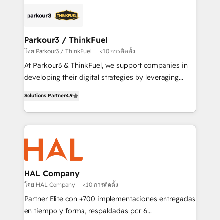
and customer success through smart automation,
clients.” - Brian Garvey, VP, Solutions Partner
data hygiene, and tailored HubSpot solutions. Our
Program, HubSpot.
clients choose us because we blend the expertise of
a global consultancy with the care and agility of a
Parkour3 / ThinkFuel
boutique firm. At Triario, we’re big enough to deliver
โดย Parkour3 / ThinkFuel
<10 การติดตั้ง
but small enough to listen. Our Services: HubSpot
At Parkour3 & ThinkFuel, we support companies in
implementations & data migration Custom AI agents
developing their digital strategies by leveraging
Revenue Operations API integrations AI-ready
technologies and automating their marketing and
Website design Let’s turn your CRM into your growth
Solutions Partner
4.9
sales processes to generate growth. Our offer spans
engine!
from Strategy to Operations. We specialize in CRM
onboarding and implementation, web design, sales
& marketing automation, and digital marketing. With
extensive experience working with tech companies
and manufacturers since 2002, we are committed to
empowering our clients and developing their
HAL Company
autonomy. Get to grips with HubSpot through
โดย HAL Company
<10 การติดตั้ง
guided implementation and seamless integration of
Partner Elite con +700 implementaciones entregadas
the CRM platform into your digital ecosystem. Would
en tiempo y forma, respaldadas por 6
you like support in deploying your inbound