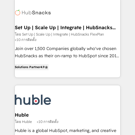
Became the 5th Agency to reach Diamond 🏆2014
consultancy: onboarding, training, data migration -
HubSpot COS Performance Award 🏆2014 HubSpot
HubSpot development: websites, custom modules,
COS Design Award 🏆2013 HubSpot Marketplace
integrations - Marketing & sales solutions: digital
Provider of the Year 🏆2011 Became a HubSpot
marketing, advertising, campaigns, content and
Set Up | Scale Up | Integrate | HubSnacks
Partner 📆Founded in 1997
FlexPlan
design We connect people, data and technology to
โดย Set Up | Scale Up | Integrate | HubSnacks FlexPlan
<10 การติดตั้ง
improve customer experiences. With our bright
people, exciting ideas and can-do mentality, we
Join over 1,500 Companies globally who've chosen
ensure revenue growth on a daily basis. So tell us
HubSnacks as their on-ramp to HubSpot since 2014
your challenge; our passionate and growth driven
Simple pay-as-you-go plans that accelerate value...
Solutions Partner
4.9
team of 100+ experts is ready for you! Driving digital
1️⃣ Set Up | Onboarding New or Check-fixing existing
growth | www.brightdigital.com
HubSpot portals 2️⃣ Scale Up | 100% HubSpot Task
Execution... Global 24/7 ... All Experts 3️⃣ Integrate |
your entire Tech Stack with Custom Integrations
Slash months from your API Integration project... ⬅️
Click "Contact Business" ⬅️ to access 150+ Kickstart
Integration templates that put HubSpot in the center
Huble
of your tech stack, syncing... 🛍️ Shopify or
โดย Huble
<10 การติดตั้ง
WooCommerce 💲 Stripe or Paypal 💰 Sage or
Huble is a global HubSpot, marketing, and creative