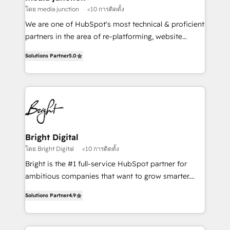
โดย media junction
<10 การติดตั้ง
We are one of HubSpot's most technical & proficient
partners in the area of re-platforming, website
design & development. We specialize in multi-hub
Solutions Partner
5.0
implementations for mid-market & enterprise
companies. We are woman-owned, powered by
coffee, and we ❤️ dogs. We produce award-winning
work for our clients. 🏆2023 Technical Expertise
Impact Award 🏆2022 Technical Expertise Impact
Award 🏆2022 Platform Migration Excellence Impact
Award 🏆2020 Elite Solutions Partner 🏆2019
Bright Digital
Integrations HubSpot Impact Award 🏆2019
โดย Bright Digital
<10 การติดตั้ง
Marketing Enablement HubSpot Impact Award 🏆
Bright is the #1 full-service HubSpot partner for
2018 Website Design HubSpot Impact Award 🏆2017
ambitious companies that want to grow smarter.
Website Design HubSpot Impact Award 🏆2016
From HubSpot onboarding, to training, from
Growth-Driven Design Agency of the Year 🏆2016
Solutions Partner
4.9
developing a new website to lead generation and
Sales Enablement HubSpot Impact Award 🏆2015
digital marketing; we do it all (and with great
Growth-Driven Design Agency of the Year 🏆2015
results)! In short, our services include: - HubSpot