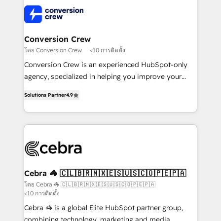
✨ 100,000+ hours in HubSpot projects, 75+ full Hub
implementations, and 5,000+ pages ✨ CS: Clients
generating 7-digit MRR from inbound campaigns ✨
CS: 245% organic growth & +751% new visitors for a
Conversion Crew
full-funnel HubSpot project ✨ CS: 415% conversion
โดย Conversion Crew
<10 การติดตั้ง
boost with a new HubSpot site Recognized leaders:
Conversion Crew is an experienced HubSpot-only
🏆 HubSpot Platform Migration Impact Award 🏆
agency, specialized in helping you improve your
Clutch HubSpot Global Leader 🏆 Finalist: HubSpot
online processes. This means we help you with: -
Inbound Campaign of the Year 🏆 Gold AVA Digital
Solutions Partner
4.9
Implementing HubSpot (CRM, Marketing, Sales,
Award for Best Website 🌟 Accreditations: CRM
Service and Operations) - Developing fast, good-
Implementation, HubSpot Content Experience, CRM
looking websites in the HubSpot CMS - Building
Data Migration & Custom Integration
(custom) integrations between HubSpot and other
systems you use You need a clear method to reach
your goals. Therefore, we take a critical look at your
current processes together, from which we create a
Cebra 🦓 🇨🇱🇧🇷🇲🇽🇪🇸🇺🇸🇨🇴🇵🇪🇵🇦
focused action plan. By implementing these steps in
โดย Cebra 🦓 🇨🇱🇧🇷🇲🇽🇪🇸🇺🇸🇨🇴🇵🇪🇵🇦
<10 การติดตั้ง
your day-to-day business, you will start to see
results fast. This creates space for growth! Want to
Cebra 🦓 is a global Elite HubSpot partner group,
know how we can help? Contact us to set up a
combining technology, marketing and media