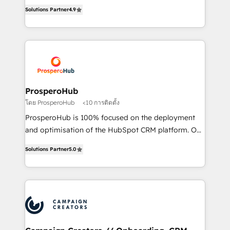
acreditaciones de HubSpot y un equipo de 6
marketing strategy? We'll provide support tailored
Solutions Partner
4.9
Certified Trainers avalados por HubSpot Academy.
to your needs and sales objectives. With 125+
Acompañamos a las empresas en cada etapa de su
certifications, we are part of the most certified
crecimiento integrando estrategia, tecnología y
Canadian agencies, and we both hold Onboarding
procesos comerciales para potenciar resultados
Accreditations. Based in Canada (coast to coast), our
reales. Nos caracterizamos por combinar excelencia
services are offered in both English & French.
técnica con una mirada estratégica a largo plazo.
ProsperoHub
โดย ProsperoHub
<10 การติดตั้ง
ProsperoHub is 100% focused on the deployment
and optimisation of the HubSpot CRM platform. Our
highly experienced team of solutions experts will
Solutions Partner
5.0
ensure that you achieve maximum adoption and
ROI from your HubSpot investment. Use our
extensive HubSpot, sales, marketing, service and
integrations expertise to lead your team on their
HubSpot journey, design and implement your
processes and skilfully bring your revenue
infrastructure to life. Our collaborative approach