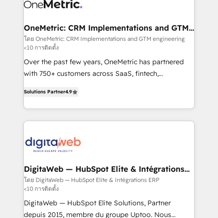
Design Automation and Uptive. 📊 RevOps & data
Stand Out.
architecture 🔗 CRM migrations & End to end
integrations 🤖 AI workflows & enrichment 📘 Team
OneMetric: CRM Implementations and GTM
engineering
enablement & company-wide adoption We create
โดย OneMetric: CRM Implementations and GTM engineering
<10 การติดตั้ง
HubSpot environments that teams use with
confidence and that leadership can rely on for
Over the past few years, OneMetric has partnered
scalable revenue insights.
with 750+ customers across SaaS, fintech,
healthcare, real estate, and other industries. With
Solutions Partner
4.9
150+ HubSpot-certified experts, we deliver scalable
solutions to complex GTM and RevOps challenges.
Our Expertise 🔹 Onboarding & Implementation:
Accredited HubSpot Partner, ensuring smooth setup
tailored to your GTM motion. 🔹 Migrations: Move
from other CRMs to HubSpot without data loss or
downtime. 🔹 RevOps Strategy: Align teams,
DigitaWeb — HubSpot Elite & Intégrations
ERP
processes, and data to drive revenue efficiency. 🔹
โดย DigitaWeb — HubSpot Elite & Intégrations ERP
<10 การติดตั้ง
Integrations: Connect HubSpot with your tech stack
for better adoption. 🔹 Custom Solutions: Build
DigitaWeb — HubSpot Elite Solutions, Partner
tailored apps, workflows, and configurations. We are
depuis 2015, membre du groupe Uptoo. Nous