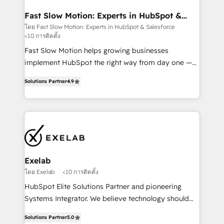
actually drives revenue, not just reports on it. Our
services include: - Choosing the right HubSpot
Fast Slow Motion: Experts in HubSpot &
Salesforce
package for your business - Full CRM, Marketing, and
โดย Fast Slow Motion: Experts in HubSpot & Salesforce
<10 การติดตั้ง
Sales Hub implementations - Custom dashboards
and reporting - Workflow automation and data
Fast Slow Motion helps growing businesses
clean-up - Sales enablement and team training -
implement HubSpot the right way from day one —
Ongoing optimisation and RevOps support Based in
with the flexibility to scale as complexity increases.
Solutions Partner
4.9
Leeds and London, we partner with SMEs across the
Highly certified in both HubSpot and Salesforce, we
UK who are ready to turn HubSpot into the growth
bring deep experience in CRM implementation,
engine it’s meant to be.
integrations, and data migration across modern
business systems. Built to serve growing mid-
market and enterprise organizations, our team
combines strong technical execution with real
business perspective. Many of our consultants have
Exelab
scaled businesses themselves, giving us a practical
โดย Exelab
<10 การติดตั้ง
understanding of what owners and operators need
HubSpot Elite Solutions Partner and pioneering
as their systems, data, and processes evolve. Since
Systems Integrator. We believe technology should
2014, we’ve supported 1,400+ clients across a wide
serve business strategy, not the other way around.
range of industries, including healthcare, software,
Solutions Partner
5.0
Every engagement begins with clear objectives,