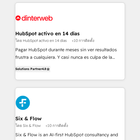
relationships with customers - Make better
operations that are causing inefficiencies, improve
decisions with data - Find a new voice and reach
customer experiences, integrate systems, and
more people - Get the most out of your HubSpot
supercharge revenue operations Key services: • CRM
investment
Implementation • Systems Integration • Digital
Transformation / Web Development • RevOps &
HubSpot activo en 14 días
Sales Consulting • Marketing Automation What
โดย HubSpot activo en 14 días
<10 การติดตั้ง
makes us different? 🚀 Top 0.5% of global HubSpot
Pagar HubSpot durante meses sin ver resultados
agencies ⚙️ The strongest technical ability and
frustra a cualquiera. Y casi nunca es culpa de la
integration capabilities 💼 Consultative, long-term
herramienta: es del enfoque con el que se
partners who will embed ourselves into your
Solutions Partner
4.8
implementó. Trabajamos con un catálogo de +80
business, processes and systems 🏢 We specialise in
casos de uso: cada uno resuelve un problema
working with mid-market and enterprise
concreto de tu operación en HubSpot. La entrega
organisations, global organisations and those with
toma de 1 a 3 semanas por caso, abordamos varios
complex use cases 🏆 CRM Implementation,
en paralelo cuando tiene sentido, y siempre
Platform Enablement, Custom Integration and
confirmamos resultados antes de seguir avanzando.
Onboarding Accredited 🔐 ISO27001 & ISO9001
Empiezas a ver resultados antes de que termine el
Six & Flow
Certified
mes. 🏆 HubSpot Partner of the Year 2022, máximo
โดย Six & Flow
<10 การติดตั้ง
reconocimiento del ecosistema. Elite Solutions
Six & Flow is an AI-first HubSpot consultancy and
Partner, el nivel más alto. +700 clientes