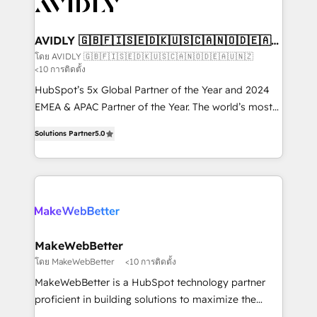
Healthcare - Financial Services - Managed IT (MSP) -
Franchises - Professional Services - And more! How
we help: ✔️ Full HubSpot implementations and portal
AVIDLY 🇬🇧🇫🇮🇸🇪🇩🇰🇺🇸🇨🇦🇳🇴🇩🇪🇦🇺
🇳🇿
optimization ✔️ Data migrations, CRM architecture,
โดย AVIDLY 🇬🇧🇫🇮🇸🇪🇩🇰🇺🇸🇨🇦🇳🇴🇩🇪🇦🇺🇳🇿
<10 การติดตั้ง
and reporting foundations ✔️ Custom integrations
and workflow automation ✔️ User adoption
HubSpot’s 5x Global Partner of the Year and 2024
programs, training, and enablement Through project-
EMEA & APAC Partner of the Year. The world’s most
based engagements and ongoing RevOps
experienced and fully accredited HubSpot Solutions
Solutions Partner
5.0
partnerships, we guide organizations through the
Partner. 🚀 With 2,750+ HubSpot projects delivered
revenue maturity model - delivering the right
and 370+ specialists across EMEA, APAC and NAM,
improvements at the right time so operations
we de-risk complex CRM programmes and
evolve strategically and sustainably as the business
accelerate ROI across every HubSpot Hub. 🧭 From
grows.
multi-region migrations to AI-powered automation,
we turn complexity into clarity, human at global
scale. 🏆 HubSpot’s CEO called us “the partner of the
MakeWebBetter
future.” Others agree it is proof of trust built through
โดย MakeWebBetter
<10 การติดตั้ง
measurable impact.
MakeWebBetter is a HubSpot technology partner
proficient in building solutions to maximize the
operational efficiency of HubSpot. The fastest-