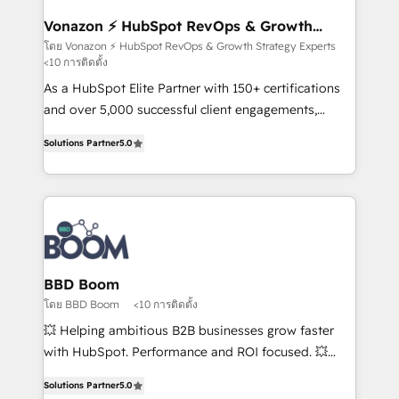
understand your unique needs, crafting custom
strategies that deliver impactful results. Our mission
Vonazon ⚡ HubSpot RevOps & Growth
Strategy Experts
is to empower you to unlock HubSpot’s full potential
โดย Vonazon ⚡ HubSpot RevOps & Growth Strategy Experts
<10 การติดตั้ง
—faster. Through expert training, unmatched
responsiveness, and ongoing support, we equip
As a HubSpot Elite Partner with 150+ certifications
your team to adopt new systems with confidence
and over 5,000 successful client engagements,
and achieve a unified, data-driven approach to
Vonazon turns marketing complexity into
Solutions Partner
5.0
customer engagement.
measurable, scalable growth. From onboarding to
enterprise-grade campaigns, our in-house team
builds scalable strategies that drive long-term
revenue. ⚙️ HubSpot Integration & Optimization •
Seamless CRM, CMS, and automation setup •
Complex platform migrations and data cleanups •
Custom APIs and third-party integrations 📈 End-to-
BBD Boom
End Revenue Acceleration • Lifecycle marketing and
โดย BBD Boom
<10 การติดตั้ง
pipeline growth programs • Sales enablement tools
💥 Helping ambitious B2B businesses grow faster
and CRM optimization • Retention strategies with
with HubSpot. Performance and ROI focused. 💥
customer journey mapping 🏅 Elite-Level HubSpot
BBD Boom is the HubSpot partner that can help you
Execution • 750+ onboardings and 2,000+
Solutions Partner
5.0
to HubSpot Better. We work with your teams to