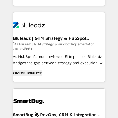
B2B services, manufacturing, financial services and
customer journey mapping, and measurable KPIs.
more. Whether clients are new to HubSpot or
Only then we architect solutions. The question is
expanding into more advanced use cases, we focus
never which features to activate, but which
on delivering clean, scalable, AI-ready systems that
outcomes to deliver. -SYSTEM INTEGRATION-
create long-term value and a consistently strong
Connectors, workflows, and data architectures that
client experience.
make HubSpot the operational hub, integrated with
Bluleadz | GTM Strategy & HubSpot
Implementation
SAP, Microsoft Dynamics, custom ERPs, and any
โดย Bluleadz | GTM Strategy & HubSpot Implementation
<10 การติดตั้ง
enterprise platform. Proprietary apps extend
HubSpot beyond standard configurations. -AI-
As HubSpot's most reviewed Elite partner, Bluleadz
FIRST- AI across customer-facing operations to
bridges the gap between strategy and execution. We
accelerate decisions, streamline processes, and
don't just "set up tools" — we install the GTM
Solutions Partner
4.9
unlock efficiency at scale. From predictive
Operating System (GTM OS) to align your leadership
intelligence to conversational AI, we turn data into
and engineer a portal that drives predictable
action and automation into competitive advantage.
revenue velocity. 🚀 GTM Strategy & Alignment
✦ 150+ implementations ✦ 100+ certifications ✦ 7
Workshops & Sprints: Identify "Valleys of Death"
accreditations
stalling growth. Fix your ICP, Math, and Story to stop
"accelerating a mess." ⚙️ Elite Engineering & AI
Scalable Architecture: Zero-technical-debt setup
SmartBug 🚀 RevOps, CRM & Integration