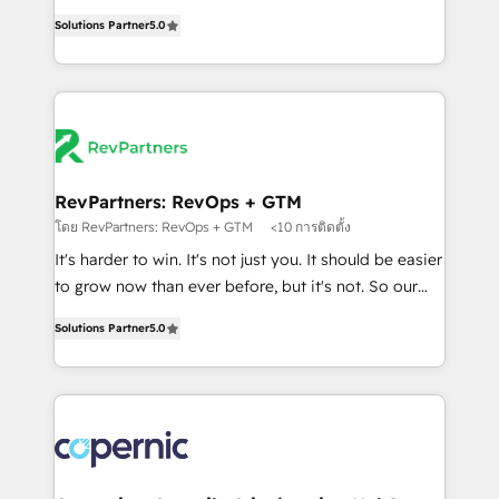
and service to drive sustainable growth With 6 key
Trainers across the team ★ 1,500+ implementations
Solutions Partner
5.0
HubSpot accreditations and experience across
across five continents ★ AI-First, RevOps-led,
hundreds of organizations in dozens of industries,
Onboarding obsessed ★ Company of the Year
there’s a good chance one of our globally integrated
2024/25 INSIDEA helps growing companies turn
teams has worked with clients just like you Let’s
HubSpot into a revenue engine. We onboard your
explore whether S2 is the partner you’ve been
team, migrate your data, and build AI-powered
looking for...and get your next big initiative moving!
workflows that drive adoption from week one, in
your time zone. What we do ➤ Onboarding: Live in
RevPartners: RevOps + GTM
weeks, with workflows built around your business,
โดย RevPartners: RevOps + GTM
<10 การติดตั้ง
not a template. ➤ Migration: Move from any legacy
It's harder to win. It's not just you. It should be easier
CRM. Zero downtime, full data integrity. ➤
to grow now than ever before, but it's not. So our
Implementation: Configure HubSpot to run your
focus is serving you, the person responsible for the
revenue process. Sales, marketing, and service wired
Solutions Partner
5.0
revenue number. We do that by bridging the gap
together. ➤ AI and Integrations: Layer Breeze AI,
where agencies fail: combining GTM strategy with
custom agents, and APIs to remove manual work. ➤
technical execution to solve the right problem at the
Ongoing Management: Monthly tune-ups, feature
right time, with the right solution. We don’t just
rollouts, adoption coaching. Buying HubSpot,
implement your CRM. We engineer revenue
switching to it, or reviving a stale portal? We are
outcomes for the GTM owner on HubSpot. We Build
built for the work.