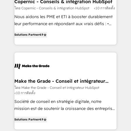
Different Because We're Built Different: - Secure:
Copernic - Conseils & intégration HubSpot
Soc2 compliant 🛡️ - Onboarding: Implementations
โดย Copernic - Conseils & intégration HubSpot
<10 การติดตั้ง
starting from $1,5k - Clay: Elite Studio Solutions
Nous aidons les PME et ETI à booster durablement
Partner 🤝 - Global: 75+ RPers across five continents
leur performance en répondant aux vrais défis : •
🌐 - Scale: Largest organically grown & fastest tiering
Intégration de HubSpot avec d’autres outils (ERP,
Elite HubSpot Partner 🪴 - CRM: More Sales Hub
Solutions Partner
4.9
téléphonie, etc.) • Alignement des équipes grâce à un
implementations than any other Partner 💻 -
outil et des données partagées • Amélioration de la
Salesforce: We convert SFDC addicts to HubSpot
collecte et de l’analyse des données pour des
evangelists 🧡 Don't pick a marketing or technical
décisions éclairées • Optimisation de l’efficacité et
agency for a GTM engineer’s job. The choice is
de la productivité des équipes Notre équipe de 30
yours. Start winning.
consultants certifiés HubSpot aborde chaque projet
avec un engagement total, alignant processus
Make the Grade - Conseil et intégrateur
HubSpot
métiers et technologie, et guidant vos équipes à
โดย Make the Grade - Conseil et intégrateur HubSpot
<10 การติดตั้ง
travers le changement, tout en centrant vos objectifs
d’entreprise. Grâce à une méthodologie éprouvée
Société de conseil en stratégie digitale, notre
auprès de plus de 400 clients, nous comprenons
mission est de soutenir la croissance des entreprises
rapidement vos enjeux et intégrons parfaitement
B2B à travers l’acquisition de nouveaux clients,
Solutions Partner
4.9
HubSpot dans votre organisation. Pour toute
l'intégration CRM et le développement des revenus
question technique ou besoin de structuration de
auprès de vos comptes existants. En France et à