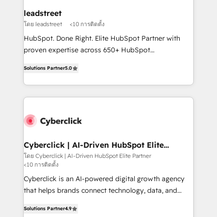
management, and speed up deal closures. With 500+
leadstreet
projects completed, our Agile approach ensures your
โดย leadstreet
<10 การติดตั้ง
HubSpot CRM drives measurable results. Our
HubSpot. Done Right. Elite HubSpot Partner with
RevOps services align your sales, marketing, and
proven expertise across 650+ HubSpot
customer success teams for peak performance. We
implementations. With 12+ years of HubSpot
optimize the revenue lifecycle—lead generation to
Solutions Partner
5.0
experience, we help you use the HubSpot platform
retention—by refining processes and eliminating
to its fullest capacity, improve your current HubSpot
inefficiencies. Using HubSpot tools and data-driven
website, or build your new one.
strategies, we create scalable solutions that
maximize profitability and adapt to your goals.
Cyberclick | AI-Driven HubSpot Elite
Partner
โดย Cyberclick | AI-Driven HubSpot Elite Partner
<10 การติดตั้ง
Cyberclick is an AI-powered digital growth agency
that helps brands connect technology, data, and
creativity to achieve measurable results. Founded in
Solutions Partner
4.9
Barcelona and operating across Spain, LATAM, and