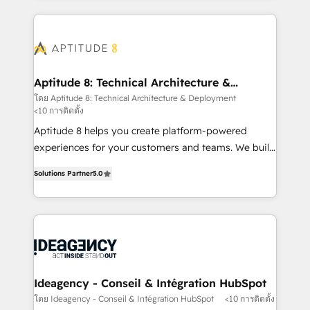
votre projet HubSpot, contactez notre équipe pour
l'international, nous travaillons avec des ETI
un échange dédié.
ambitieuses, des grands groupes voulant aller au-
delà d’une simple transformation digitale et des
startups florissantes. Nos 3 grandes expertises sont :
➤ L’intégration de CRM et de méthodologie RevOps
Aptitude 8: Technical Architecture &
Deployment
pour aligner les équipes marketing, commerciales et
โดย Aptitude 8: Technical Architecture & Deployment
<10 การติดตั้ง
support client (data migration, synchronisation API,
audit et maintenance) ➤ La création de sites internet
Aptitude 8 helps you create platform-powered
de conversion qui transforment les visiteurs en
experiences for your customers and teams. We build
opportunités d'affaires ➤ La mise en place de
multi-hub solutions and orchestrate operations
Solutions Partner
5.0
stratégies d'acquisition marketing (SEO, SEA,
across your entire tech stack. Aptitude 8 is trusted
inbound, automatisation marketing, ABM, IA,
by top brands such as Lenovo, Bluetooth,
emailing) Informations clés : - 10 ans d'expérience -
International Sports Sciences Association, SXSW,
100+ intégrations CRM HubSpot réussies - 40
Notion, Soundcloud, American Nurses Association,
experts conseil - 150 certifications HubSpot
Randstad, Uber Freight, and HubSpot itself. We have
cumulées
the largest technical consulting team of any HubSpot
partner and expertise across operational strategy,
Ideagency - Conseil & Intégration HubSpot
business-first process building, system integration,
โดย Ideagency - Conseil & Intégration HubSpot
<10 การติดตั้ง