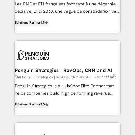
custom development, and extensibility. When you
Les PME et ETI françaises font face à une décennie
work with Aptitude 8, you get a team – not an
décisive. D'ici 2030, une vague de consolidation va
individual – with embedded consulting, strategy,
recomposer le marché. Seules survivront les
development, and project management. We have
Solutions Partner
4.9
entreprises qui auront réussi leur transformation. Le
100% US-based, FTE team members. We offer
problème ? 58% des dirigeants savent que l'IA est
project-based and managed services engagements
vitale pour leur survie. Mais 57% n'ont aucune
that include new HubSpot implementations,
stratégie. Et 43% ne maîtrisent même pas leurs
migrations from other platforms, systems
données. C'est le paradoxe français : conscience
integration, extensibility, custom development, and
totale, action nulle. La solution s'appelle l'Entreprise
ongoing RevOps support.
Augmentée. Ce n'est pas une entreprise qui utilise
Penguin Strategies | RevOps, CRM and AI
l'IA. C'est une organisation qui a réussi la symbiose
โดย Penguin Strategies | RevOps, CRM and AI
<10 การติดตั้ง
entre l'expertise humaine et l'intelligence artificielle.
Penguin Strategies is a HubSpot Elite Partner that
Pas pour remplacer l'humain, mais pour l'augmenter.
helps companies build high performing revenue
Chez Ideagency, nous accompagnons cette
operations across complex sales cycles, multi
transformation. D'abord les fondations : des
Solutions Partner
5.0
system environments and global SaaS or
données unifiées, des processus alignés. Ensuite
manufacturing teams. Trusted by leading enterprises
l'augmentation : l'IA là où elle crée de la valeur. Et
and fast growing scale ups including Sony, Rapyd,
surtout : l'humain qui reste au centre. Parce que la
Fiverr, XM Cyber, Bridgepointe Technologies, EMA
vraie performance vient de l'intérieur. Act Inside.