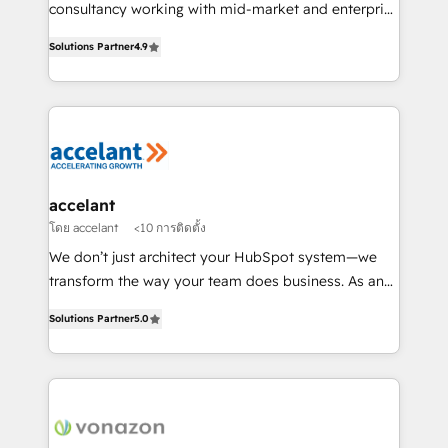
Netsuite 🤖 Google or Microsoft ✍️ DocuSign or
consultancy working with mid-market and enterprise
PandaDoc 🌐 Avalara or Quaderno HubSnacks holds
businesses. We go beyond implementation, shaping
the rare Advanced "Custom Integrations"
Solutions Partner
4.9
the strategy, processes, and teams that turn
Accreditation, securely sync data across... 🔄 any
HubSpot into a genuine growth engine. Named
apps, in any direction. Stuck on your old CRM..?
HubSpot's Global Partner of the Year in 2024,
Migrate | seamlessly off your old CRM onto a clean
consistently ranked among their top 5 partners
new HubSpot portal with Advanced Website and
worldwide, and with over 15 years in the ecosystem,
CRM Migrations using our in-house "HubScrub" Tool.
Huble has built a track record that speaks for itself.
One company, one operating model, delivering
accelant
across offices and consulting teams in the UK, USA,
โดย accelant
<10 การติดตั้ง
Canada, Germany, France, Belgium, Singapore, and
We don’t just architect your HubSpot system—we
South Africa. Certified compliant with ISO/IEC
transform the way your team does business. As an
27001:2022 and ISO 9001:2015 across all seven
Elite HubSpot Solutions Partner, we specialize in
international offices and 175+ employees.
Solutions Partner
5.0
creating tailored, end-to-end CRM solutions that
accelerate growth, improve operational efficiency,
and ensure faster time to value on HubSpot. What
sets us apart? Our people-centric approach. From
day one, our team takes the time to deeply