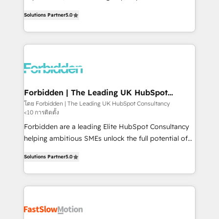
SOC 2 Type II and ISO 27001 certified, reinforcing
aidons les ETI et PME B2B à unifier Marketing,
Solutions Partner
5.0
our commitment to data security and compliance. At
Ventes et Service sur HubSpot grâce à la Revenue
OneMetric, we help revenue teams focus on the
Architecture : alignement des équipes, pipeline
OneMetric that matters most: revenue.
prévisible, croissance mesurable. 🔌 Intégrations
complexes : ERP (Divalto, Sage X3, Cegid, Pennylane,
Dynamics..), VOIP (Aircall, Ringover, Modjo), Shopify,
Oneflow. 💻 Développements custom : CRM UI
Extensions (React), Serverless Node.js, Custom
Forbidden | The Leading UK HubSpot
Consultancy
Objects, thèmes HubL, agents IA & Breeze AI. 🎯
โดย Forbidden | The Leading UK HubSpot Consultancy
<10 การติดตั้ง
Secteurs : Industrie, Distribution B2B, SaaS, Services
B2B, Immobilier, Viticulture, Finance. 🚀 Nos livrables
Forbidden are a leading Elite HubSpot Consultancy
: migration sécurisée, implémentation Marketing +
helping ambitious SMEs unlock the full potential of
Sales + Service Hub, synchronisation ERP ↔
HubSpot. Too many businesses invest in HubSpot
Solutions Partner
5.0
HubSpot temps réel, formation équipes. 🏆 +350
but never see the ROI they expected due to poor
projets livrés. Accrédités HubSpot CRM
adoption, messy data, and disconnected teams
Implementation, Data Migration & Custom
getting in the way. That’s where we come in. We
Integration. 📩 Parlons de votre projet →
partner with scaling businesses across the UK to
digitaweb.com
design, implement, and optimise HubSpot so it