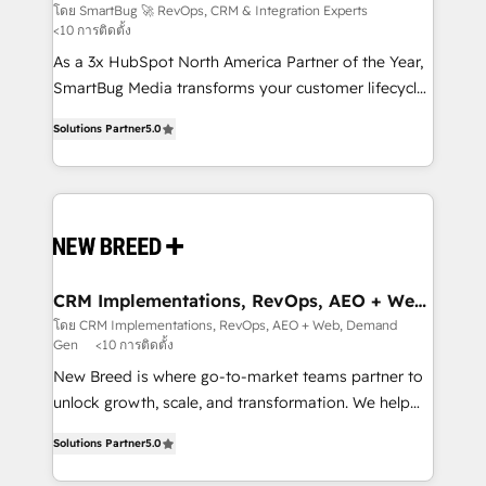
Experts
across all Hubs, validated by our 7 HubSpot
โดย SmartBug 🚀 RevOps, CRM & Integration Experts
<10 การติดตั้ง
Accreditations. AI-Powered RevOps: Breeze AI,
custom AI agents, and high-integrity migrations for
As a 3x HubSpot North America Partner of the Year,
total reporting clarity. Security & Compliance: SOC 2
SmartBug Media transforms your customer lifecycle
Type I and HIPAA attested for enterprise-grade data
into a revenue engine. Our unified ecosystem
Solutions Partner
5.0
security. 🏆 Why Bluleadz? GTM OS Partner | 16+
includes specialized divisions Globalia (AI &
Years Experience | 1,000+ Five-Star Reviews
Software) and Point Success Media (Paid Media),
making this the official home for all three brands. 🔄
Implementation & Integration - Seamless migrations
and system integrations powered by Globalia’s
technical development team. - 19 HubSpot-certified
trainers to drive platform adoption. 📈 Revenue
CRM Implementations, RevOps, AEO + Web,
Demand Gen
Generation - Full-funnel marketing and high-
โดย CRM Implementations, RevOps, AEO + Web, Demand
Gen
<10 การติดตั้ง
performance advertising via Point Success Media. -
Expert deployment of Breeze AI and custom agents
New Breed is where go-to-market teams partner to
to automate growth. 🏆 Elite Excellence - 8 platform
unlock growth, scale, and transformation. We help
accreditations and deep HIPAA-compliance
companies activate HubSpot’s AI-powered
Solutions Partner
5.0
expertise. - A team of 250+ experts dedicated to
customer platform and operationalize HubSpot’s
your resilient growth.
Loop Marketing framework through expert-led