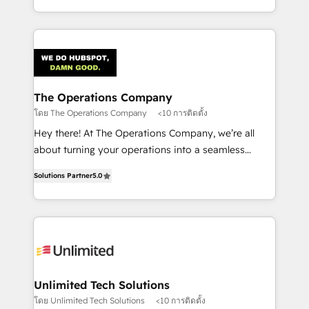
the UK, we support global companies in building
smarter marketing, sales, and customer success
strategies. As the only HubSpot Elite Partner in
Iberia (Spain & Portugal), we combine human insight
with intelligent automation to drive sustainable
growth. Our multidisciplinary team designs solutions
The Operations Company
that simplify complexity, boost performance, and
โดย The Operations Company
<10 การติดตั้ง
turn innovation into real impact. 🌍 Highlights •
Hey there! At The Operations Company, we’re all
HubSpot Partner since 2012 • 2022 EMEA Impact
about turning your operations into a seamless
Award: Best Integration • 150+ successful HubSpot
experience that powers real results. We specialize in
projects • Clients in 30+ industries • Proprietary
Solutions Partner
5.0
transforming complex systems into efficient,
technology for integrations • Multilingual team:
scalable solutions that work across your entire
English, Spanish, Portuguese & Italian 👉 Grow
organization. We’re a unique blend of deep HubSpot
smarter with AI and HubSpot.
expertise, strategic thinking, and hands-on
operational know-how. We know that no two
businesses are alike, so we don’t do cookie-cutter
solutions. Instead, we dive in to understand your
Unlimited Tech Solutions
needs, goals, and challenges to deliver solutions that
โดย Unlimited Tech Solutions
<10 การติดตั้ง