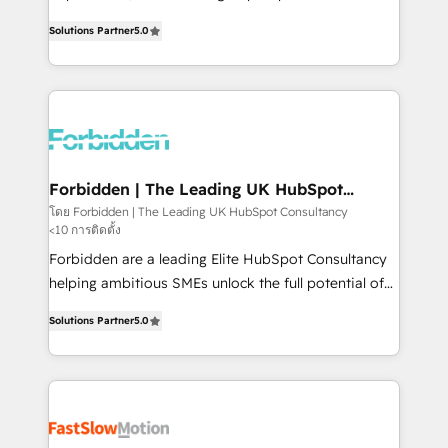
SOC 2 Type II and ISO 27001 certified, reinforcing
aidons les ETI et PME B2B à unifier Marketing,
Solutions Partner
5.0
our commitment to data security and compliance. At
Ventes et Service sur HubSpot grâce à la Revenue
OneMetric, we help revenue teams focus on the
Architecture : alignement des équipes, pipeline
OneMetric that matters most: revenue.
prévisible, croissance mesurable. 🔌 Intégrations
complexes : ERP (Divalto, Sage X3, Cegid, Pennylane,
Dynamics..), VOIP (Aircall, Ringover, Modjo), Shopify,
Oneflow. 💻 Développements custom : CRM UI
Extensions (React), Serverless Node.js, Custom
Forbidden | The Leading UK HubSpot
Consultancy
Objects, thèmes HubL, agents IA & Breeze AI. 🎯
โดย Forbidden | The Leading UK HubSpot Consultancy
<10 การติดตั้ง
Secteurs : Industrie, Distribution B2B, SaaS, Services
B2B, Immobilier, Viticulture, Finance. 🚀 Nos livrables
Forbidden are a leading Elite HubSpot Consultancy
: migration sécurisée, implémentation Marketing +
helping ambitious SMEs unlock the full potential of
Sales + Service Hub, synchronisation ERP ↔
HubSpot. Too many businesses invest in HubSpot
Solutions Partner
5.0
HubSpot temps réel, formation équipes. 🏆 +350
but never see the ROI they expected due to poor
projets livrés. Accrédités HubSpot CRM
adoption, messy data, and disconnected teams
Implementation, Data Migration & Custom
getting in the way. That’s where we come in. We
Integration. 📩 Parlons de votre projet →
partner with scaling businesses across the UK to
digitaweb.com
design, implement, and optimise HubSpot so it