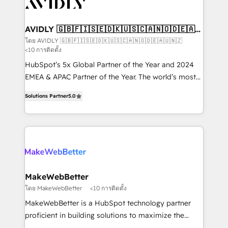
Healthcare - Financial Services - Managed IT (MSP) -
Franchises - Professional Services - And more! How
we help: ✔️ Full HubSpot implementations and portal
AVIDLY 🇬🇧🇫🇮🇸🇪🇩🇰🇺🇸🇨🇦🇳🇴🇩🇪🇦🇺
🇳🇿
optimization ✔️ Data migrations, CRM architecture,
โดย AVIDLY 🇬🇧🇫🇮🇸🇪🇩🇰🇺🇸🇨🇦🇳🇴🇩🇪🇦🇺🇳🇿
<10 การติดตั้ง
and reporting foundations ✔️ Custom integrations
and workflow automation ✔️ User adoption
HubSpot’s 5x Global Partner of the Year and 2024
programs, training, and enablement Through project-
EMEA & APAC Partner of the Year. The world’s most
based engagements and ongoing RevOps
experienced and fully accredited HubSpot Solutions
Solutions Partner
5.0
partnerships, we guide organizations through the
Partner. 🚀 With 2,750+ HubSpot projects delivered
revenue maturity model - delivering the right
and 370+ specialists across EMEA, APAC and NAM,
improvements at the right time so operations
we de-risk complex CRM programmes and
evolve strategically and sustainably as the business
accelerate ROI across every HubSpot Hub. 🧭 From
grows.
multi-region migrations to AI-powered automation,
we turn complexity into clarity, human at global
scale. 🏆 HubSpot’s CEO called us “the partner of the
MakeWebBetter
future.” Others agree it is proof of trust built through
โดย MakeWebBetter
<10 การติดตั้ง
measurable impact.
MakeWebBetter is a HubSpot technology partner
proficient in building solutions to maximize the
operational efficiency of HubSpot. The fastest-