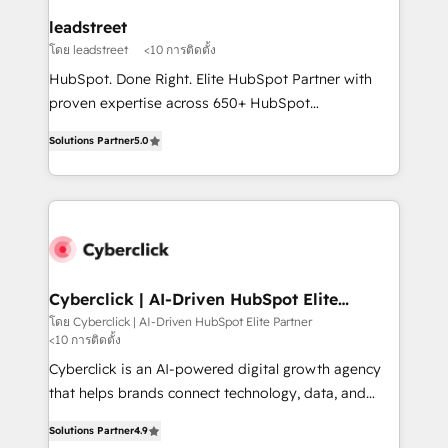
management, and speed up deal closures. With 500+
leadstreet
projects completed, our Agile approach ensures your
โดย leadstreet
<10 การติดตั้ง
HubSpot CRM drives measurable results. Our
HubSpot. Done Right. Elite HubSpot Partner with
RevOps services align your sales, marketing, and
proven expertise across 650+ HubSpot
customer success teams for peak performance. We
implementations. With 12+ years of HubSpot
optimize the revenue lifecycle—lead generation to
Solutions Partner
5.0
experience, we help you use the HubSpot platform
retention—by refining processes and eliminating
to its fullest capacity, improve your current HubSpot
inefficiencies. Using HubSpot tools and data-driven
website, or build your new one.
strategies, we create scalable solutions that
maximize profitability and adapt to your goals.
Cyberclick | AI-Driven HubSpot Elite
Partner
โดย Cyberclick | AI-Driven HubSpot Elite Partner
<10 การติดตั้ง
Cyberclick is an AI-powered digital growth agency
that helps brands connect technology, data, and
creativity to achieve measurable results. Founded in
Solutions Partner
4.9
Barcelona and operating across Spain, LATAM, and