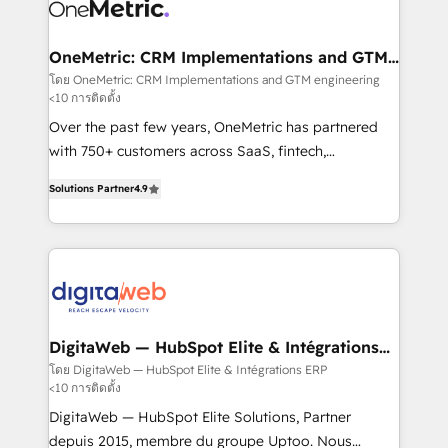
Design Automation and Uptive. 📊 RevOps & data
Stand Out.
architecture 🔗 CRM migrations & End to end
integrations 🤖 AI workflows & enrichment 📘 Team
OneMetric: CRM Implementations and GTM
engineering
enablement & company-wide adoption We create
โดย OneMetric: CRM Implementations and GTM engineering
<10 การติดตั้ง
HubSpot environments that teams use with
confidence and that leadership can rely on for
Over the past few years, OneMetric has partnered
scalable revenue insights.
with 750+ customers across SaaS, fintech,
healthcare, real estate, and other industries. With
Solutions Partner
4.9
150+ HubSpot-certified experts, we deliver scalable
solutions to complex GTM and RevOps challenges.
Our Expertise 🔹 Onboarding & Implementation:
Accredited HubSpot Partner, ensuring smooth setup
tailored to your GTM motion. 🔹 Migrations: Move
from other CRMs to HubSpot without data loss or
downtime. 🔹 RevOps Strategy: Align teams,
DigitaWeb — HubSpot Elite & Intégrations
ERP
processes, and data to drive revenue efficiency. 🔹
โดย DigitaWeb — HubSpot Elite & Intégrations ERP
<10 การติดตั้ง
Integrations: Connect HubSpot with your tech stack
for better adoption. 🔹 Custom Solutions: Build
DigitaWeb — HubSpot Elite Solutions, Partner
tailored apps, workflows, and configurations. We are
depuis 2015, membre du groupe Uptoo. Nous