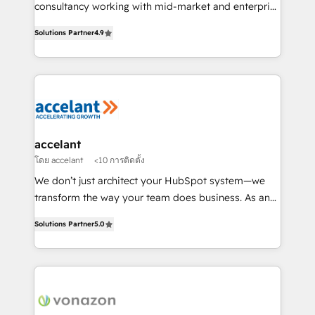
Netsuite 🤖 Google or Microsoft ✍️ DocuSign or
consultancy working with mid-market and enterprise
PandaDoc 🌐 Avalara or Quaderno HubSnacks holds
businesses. We go beyond implementation, shaping
the rare Advanced "Custom Integrations"
Solutions Partner
4.9
the strategy, processes, and teams that turn
Accreditation, securely sync data across... 🔄 any
HubSpot into a genuine growth engine. Named
apps, in any direction. Stuck on your old CRM..?
HubSpot's Global Partner of the Year in 2024,
Migrate | seamlessly off your old CRM onto a clean
consistently ranked among their top 5 partners
new HubSpot portal with Advanced Website and
worldwide, and with over 15 years in the ecosystem,
CRM Migrations using our in-house "HubScrub" Tool.
Huble has built a track record that speaks for itself.
One company, one operating model, delivering
accelant
across offices and consulting teams in the UK, USA,
โดย accelant
<10 การติดตั้ง
Canada, Germany, France, Belgium, Singapore, and
We don’t just architect your HubSpot system—we
South Africa. Certified compliant with ISO/IEC
transform the way your team does business. As an
27001:2022 and ISO 9001:2015 across all seven
Elite HubSpot Solutions Partner, we specialize in
international offices and 175+ employees.
Solutions Partner
5.0
creating tailored, end-to-end CRM solutions that
accelerate growth, improve operational efficiency,
and ensure faster time to value on HubSpot. What
sets us apart? Our people-centric approach. From
day one, our team takes the time to deeply