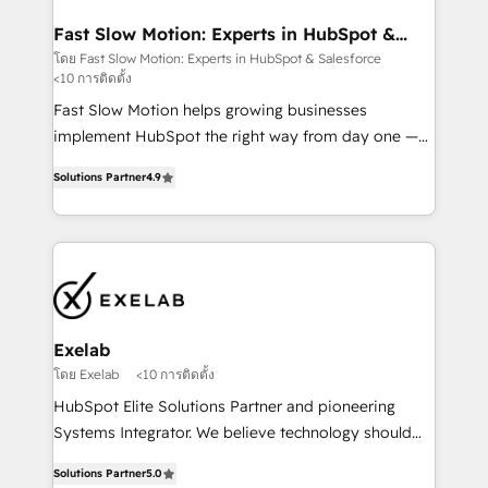
actually drives revenue, not just reports on it. Our
services include: - Choosing the right HubSpot
Fast Slow Motion: Experts in HubSpot &
Salesforce
package for your business - Full CRM, Marketing, and
โดย Fast Slow Motion: Experts in HubSpot & Salesforce
<10 การติดตั้ง
Sales Hub implementations - Custom dashboards
and reporting - Workflow automation and data
Fast Slow Motion helps growing businesses
clean-up - Sales enablement and team training -
implement HubSpot the right way from day one —
Ongoing optimisation and RevOps support Based in
with the flexibility to scale as complexity increases.
Solutions Partner
4.9
Leeds and London, we partner with SMEs across the
Highly certified in both HubSpot and Salesforce, we
UK who are ready to turn HubSpot into the growth
bring deep experience in CRM implementation,
engine it’s meant to be.
integrations, and data migration across modern
business systems. Built to serve growing mid-
market and enterprise organizations, our team
combines strong technical execution with real
business perspective. Many of our consultants have
Exelab
scaled businesses themselves, giving us a practical
โดย Exelab
<10 การติดตั้ง
understanding of what owners and operators need
HubSpot Elite Solutions Partner and pioneering
as their systems, data, and processes evolve. Since
Systems Integrator. We believe technology should
2014, we’ve supported 1,400+ clients across a wide
serve business strategy, not the other way around.
range of industries, including healthcare, software,
Solutions Partner
5.0
Every engagement begins with clear objectives,