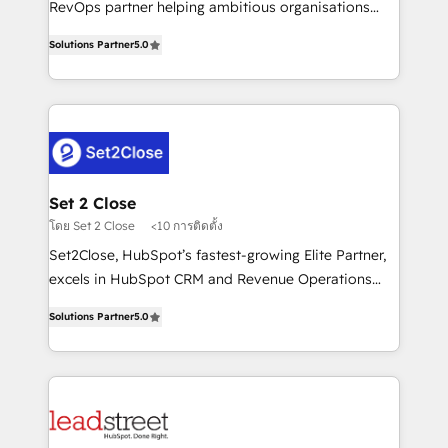
RevOps partner helping ambitious organisations
implementados en LATAM, Marcas como Hyatt,
grow with clarity, confidence, and intelligence.
Hospital ABC, Hogares Unión, Yves Rocher,
Solutions Partner
5.0
Operating across the UK, Netherlands, Ireland, and
MacStore, Café Britt, Bella Piel, confiaron en
Canada, we’ve delivered thousands of successful
nosotros para impulsar la eficiencia de sus procesos
HubSpot projects for mid-market and enterprise
en HubSpot. No necesitas tener todas las
clients worldwide, with over 10 years experience. We
respuestas para empezar. Te ayudamos a identificar
combine HubSpot, data, and AI to design connected
el primer caso de uso que más impacto te dará.
go-to-market systems that align people, process,
Solo continúas si ves valor real en los primeros 14
and technology for predictable, scalable revenue
Set 2 Close
días.
growth. Our expertise spans RevOps, CRM and data
โดย Set 2 Close
<10 การติดตั้ง
architecture, AI enablement, and strategic marketing,
Set2Close, HubSpot’s fastest-growing Elite Partner,
delivered through our proprietary FLAIR framework
excels in HubSpot CRM and Revenue Operations
for responsible AI adoption. As a HubSpot Elite
(RevOps) services to boost B2B sales and growth.
Partner and ISO 27001:2022 certified consultancy,
Solutions Partner
5.0
As a top HubSpot Elite Partner, we specialize in
we blend strategy, creativity, and technology to help
custom HubSpot CRM solutions. Our experts design,
organisations scale smarter and grow stronger.
implement, and optimize systems to enhance user
experience, functionality, and adoption across sales,
marketing, and service teams. From setup to
refinement, we streamline workflows, improve lead