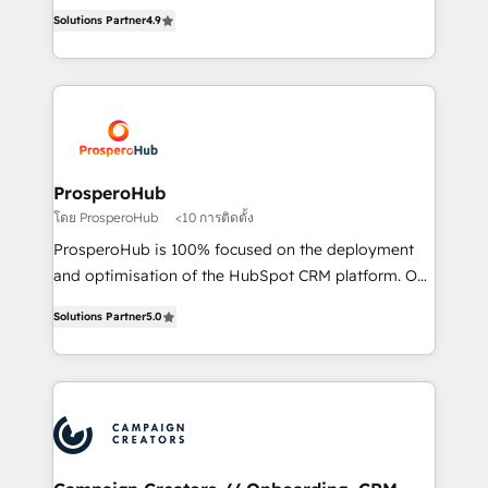
acreditaciones de HubSpot y un equipo de 6
marketing strategy? We'll provide support tailored
Solutions Partner
4.9
Certified Trainers avalados por HubSpot Academy.
to your needs and sales objectives. With 125+
Acompañamos a las empresas en cada etapa de su
certifications, we are part of the most certified
crecimiento integrando estrategia, tecnología y
Canadian agencies, and we both hold Onboarding
procesos comerciales para potenciar resultados
Accreditations. Based in Canada (coast to coast), our
reales. Nos caracterizamos por combinar excelencia
services are offered in both English & French.
técnica con una mirada estratégica a largo plazo.
ProsperoHub
โดย ProsperoHub
<10 การติดตั้ง
ProsperoHub is 100% focused on the deployment
and optimisation of the HubSpot CRM platform. Our
highly experienced team of solutions experts will
Solutions Partner
5.0
ensure that you achieve maximum adoption and
ROI from your HubSpot investment. Use our
extensive HubSpot, sales, marketing, service and
integrations expertise to lead your team on their
HubSpot journey, design and implement your
processes and skilfully bring your revenue
infrastructure to life. Our collaborative approach