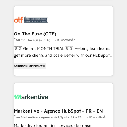
services, smart agents, and purpose-built apps,
tailored to your business. Together, we unlock
results, fast. ⚙️CRM & RevOps: Align all Hubs to your
buyer journey for clean data, scalability, & reporting.
🎯Demand Gen & ABM: Drive pipeline with inbound,
On The Fuze (OTF)
ABM, AEO, SEO, & paid media. 👩‍💻Web Design:
โดย On The Fuze (OTF)
<10 การติดตั้ง
Build high-performing websites with UX, messaging,
🇺🇸 Get a 1 MONTH TRIAL 🇺🇸 Helping lean teams
& conversion strategy that drive results. 🤖AI
get more clients and scale better with our HubSpot
Strategy: Activate Breeze Agents, configure HubSpot
Consulting & 'Done For You' Services. 🚀 Who We
AI, & maximize AEO with tailored AI services. 🧩
Solutions Partner
4.9
Work With 🚀 We help lean, growing companies: -
Integrations: Extend HubSpot with custom
Win more business - Reduce no-shows - Improve
integrations, hosting, & maintenance.
lead & deal conversion rates - Scale with less
headcount ...by using HubSpot's full capabilities. 🤓
What do you get? 🤓 Our client's are too busy to
learn the ins-and-outs of HubSpot. We give you a
Personal Consultant + Tech Team to handle the
Markentive - Agence HubSpot - FR - EN
heavy lifting of mapping out AND building your ideal
โดย Markentive - Agence HubSpot - FR - EN
<10 การติดตั้ง
system. + Get best practices and 'don't know what
Markentive fournit des services de conseil,