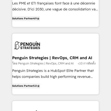
custom development, and extensibility. When you
Les PME et ETI françaises font face à une décennie
work with Aptitude 8, you get a team – not an
décisive. D'ici 2030, une vague de consolidation va
individual – with embedded consulting, strategy,
recomposer le marché. Seules survivront les
development, and project management. We have
Solutions Partner
4.9
entreprises qui auront réussi leur transformation. Le
100% US-based, FTE team members. We offer
problème ? 58% des dirigeants savent que l'IA est
project-based and managed services engagements
vitale pour leur survie. Mais 57% n'ont aucune
that include new HubSpot implementations,
stratégie. Et 43% ne maîtrisent même pas leurs
migrations from other platforms, systems
données. C'est le paradoxe français : conscience
integration, extensibility, custom development, and
totale, action nulle. La solution s'appelle l'Entreprise
ongoing RevOps support.
Augmentée. Ce n'est pas une entreprise qui utilise
Penguin Strategies | RevOps, CRM and AI
l'IA. C'est une organisation qui a réussi la symbiose
โดย Penguin Strategies | RevOps, CRM and AI
<10 การติดตั้ง
entre l'expertise humaine et l'intelligence artificielle.
Penguin Strategies is a HubSpot Elite Partner that
Pas pour remplacer l'humain, mais pour l'augmenter.
helps companies build high performing revenue
Chez Ideagency, nous accompagnons cette
operations across complex sales cycles, multi
transformation. D'abord les fondations : des
Solutions Partner
5.0
system environments and global SaaS or
données unifiées, des processus alignés. Ensuite
manufacturing teams. Trusted by leading enterprises
l'augmentation : l'IA là où elle crée de la valeur. Et
and fast growing scale ups including Sony, Rapyd,
surtout : l'humain qui reste au centre. Parce que la
Fiverr, XM Cyber, Bridgepointe Technologies, EMA
vraie performance vient de l'intérieur. Act Inside.