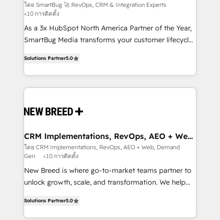
Experts
across all Hubs, validated by our 7 HubSpot
โดย SmartBug 🚀 RevOps, CRM & Integration Experts
<10 การติดตั้ง
Accreditations. AI-Powered RevOps: Breeze AI,
custom AI agents, and high-integrity migrations for
As a 3x HubSpot North America Partner of the Year,
total reporting clarity. Security & Compliance: SOC 2
SmartBug Media transforms your customer lifecycle
Type I and HIPAA attested for enterprise-grade data
into a revenue engine. Our unified ecosystem
Solutions Partner
5.0
security. 🏆 Why Bluleadz? GTM OS Partner | 16+
includes specialized divisions Globalia (AI &
Years Experience | 1,000+ Five-Star Reviews
Software) and Point Success Media (Paid Media),
making this the official home for all three brands. 🔄
Implementation & Integration - Seamless migrations
and system integrations powered by Globalia’s
technical development team. - 19 HubSpot-certified
trainers to drive platform adoption. 📈 Revenue
CRM Implementations, RevOps, AEO + Web,
Demand Gen
Generation - Full-funnel marketing and high-
โดย CRM Implementations, RevOps, AEO + Web, Demand
Gen
<10 การติดตั้ง
performance advertising via Point Success Media. -
Expert deployment of Breeze AI and custom agents
New Breed is where go-to-market teams partner to
to automate growth. 🏆 Elite Excellence - 8 platform
unlock growth, scale, and transformation. We help
accreditations and deep HIPAA-compliance
companies activate HubSpot’s AI-powered
Solutions Partner
5.0
expertise. - A team of 250+ experts dedicated to
customer platform and operationalize HubSpot’s
your resilient growth.
Loop Marketing framework through expert-led