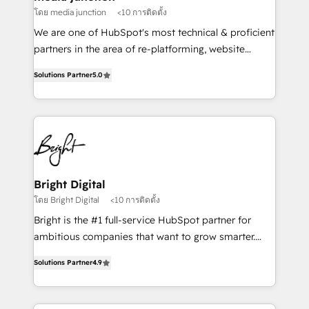
โดย media junction
<10 การติดตั้ง
We are one of HubSpot's most technical & proficient
partners in the area of re-platforming, website
design & development. We specialize in multi-hub
Solutions Partner
5.0
implementations for mid-market & enterprise
companies. We are woman-owned, powered by
coffee, and we ❤️ dogs. We produce award-winning
work for our clients. 🏆2023 Technical Expertise
Impact Award 🏆2022 Technical Expertise Impact
Award 🏆2022 Platform Migration Excellence Impact
Award 🏆2020 Elite Solutions Partner 🏆2019
Bright Digital
Integrations HubSpot Impact Award 🏆2019
โดย Bright Digital
<10 การติดตั้ง
Marketing Enablement HubSpot Impact Award 🏆
Bright is the #1 full-service HubSpot partner for
2018 Website Design HubSpot Impact Award 🏆2017
ambitious companies that want to grow smarter.
Website Design HubSpot Impact Award 🏆2016
From HubSpot onboarding, to training, from
Growth-Driven Design Agency of the Year 🏆2016
Solutions Partner
4.9
developing a new website to lead generation and
Sales Enablement HubSpot Impact Award 🏆2015
digital marketing; we do it all (and with great
Growth-Driven Design Agency of the Year 🏆2015
results)! In short, our services include: - HubSpot