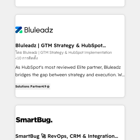
B2B services, manufacturing, financial services and
customer journey mapping, and measurable KPIs.
more. Whether clients are new to HubSpot or
Only then we architect solutions. The question is
expanding into more advanced use cases, we focus
never which features to activate, but which
on delivering clean, scalable, AI-ready systems that
outcomes to deliver. -SYSTEM INTEGRATION-
create long-term value and a consistently strong
Connectors, workflows, and data architectures that
client experience.
make HubSpot the operational hub, integrated with
Bluleadz | GTM Strategy & HubSpot
Implementation
SAP, Microsoft Dynamics, custom ERPs, and any
โดย Bluleadz | GTM Strategy & HubSpot Implementation
<10 การติดตั้ง
enterprise platform. Proprietary apps extend
HubSpot beyond standard configurations. -AI-
As HubSpot's most reviewed Elite partner, Bluleadz
FIRST- AI across customer-facing operations to
bridges the gap between strategy and execution. We
accelerate decisions, streamline processes, and
don't just "set up tools" — we install the GTM
Solutions Partner
4.9
unlock efficiency at scale. From predictive
Operating System (GTM OS) to align your leadership
intelligence to conversational AI, we turn data into
and engineer a portal that drives predictable
action and automation into competitive advantage.
revenue velocity. 🚀 GTM Strategy & Alignment
✦ 150+ implementations ✦ 100+ certifications ✦ 7
Workshops & Sprints: Identify "Valleys of Death"
accreditations
stalling growth. Fix your ICP, Math, and Story to stop
"accelerating a mess." ⚙️ Elite Engineering & AI
Scalable Architecture: Zero-technical-debt setup
SmartBug 🚀 RevOps, CRM & Integration