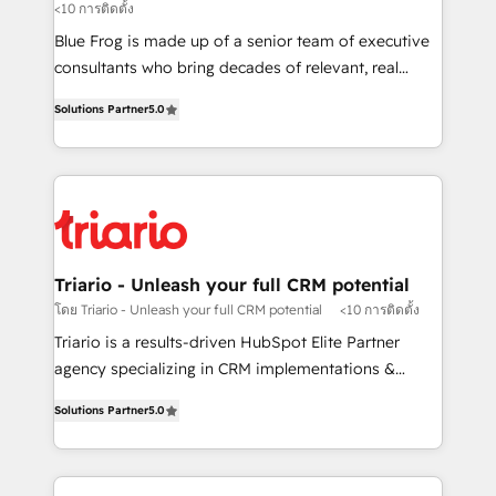
<10 การติดตั้ง
B2B sectors such as manufacturing, SaaS and
business services. We prepare a customized
Blue Frog is made up of a senior team of executive
business case that demonstrates the value and
consultants who bring decades of relevant, real
impact of your digital transformation, including a
world experience to our client engagements. "Blue
Solutions Partner
5.0
detailed financial rationale with a focus on ROI and
Frog is a top, trusted partner in HubSpot's
TCO. As a trusted extension of your team, we
ecosystem for a reason. Their team brings over a
believe in the power of partnership. Together, we
decade of experience to the table, along with deep
embark on a transformational journey that sets your
knowledge of the HubSpot platform and strategies
business up for long-term success. Unlock your
for driving growth. They are committed to helping
business. If not now, when?
our customers grow and finding solutions that fit
their unique business needs. We are thrilled to have
Triario - Unleash your full CRM potential
Blue Frog in the HubSpot ecosystem leading the
โดย Triario - Unleash your full CRM potential
<10 การติดตั้ง
way for customers!" - Yamini Rangan, CEO of
Triario is a results-driven HubSpot Elite Partner
HubSpot “Our experience with the team at Blue Frog
agency specializing in CRM implementations &
has been nothing short of extraordinary. Their years
migrations, Revenue Operations, Custom
of experience and quality of skilled staff has earned
Solutions Partner
5.0
Integrations, Custom AI agents and AI-ready Website
them a trusted reputation within the HubSpot
Design With over 15 years of experience, we help
ecosystem as a reliable partner capable of delivering
companies bridge the gap between marketing, sales,
remarkable experiences for our most sophisticated