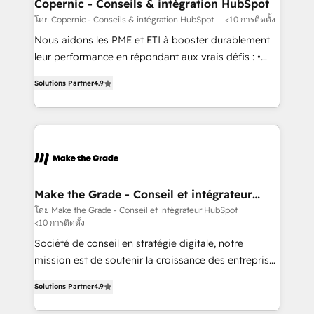
Different Because We're Built Different: - Secure:
Copernic - Conseils & intégration HubSpot
Soc2 compliant 🛡️ - Onboarding: Implementations
โดย Copernic - Conseils & intégration HubSpot
<10 การติดตั้ง
starting from $1,5k - Clay: Elite Studio Solutions
Nous aidons les PME et ETI à booster durablement
Partner 🤝 - Global: 75+ RPers across five continents
leur performance en répondant aux vrais défis : •
🌐 - Scale: Largest organically grown & fastest tiering
Intégration de HubSpot avec d’autres outils (ERP,
Elite HubSpot Partner 🪴 - CRM: More Sales Hub
Solutions Partner
4.9
téléphonie, etc.) • Alignement des équipes grâce à un
implementations than any other Partner 💻 -
outil et des données partagées • Amélioration de la
Salesforce: We convert SFDC addicts to HubSpot
collecte et de l’analyse des données pour des
evangelists 🧡 Don't pick a marketing or technical
décisions éclairées • Optimisation de l’efficacité et
agency for a GTM engineer’s job. The choice is
de la productivité des équipes Notre équipe de 30
yours. Start winning.
consultants certifiés HubSpot aborde chaque projet
avec un engagement total, alignant processus
Make the Grade - Conseil et intégrateur
HubSpot
métiers et technologie, et guidant vos équipes à
โดย Make the Grade - Conseil et intégrateur HubSpot
<10 การติดตั้ง
travers le changement, tout en centrant vos objectifs
d’entreprise. Grâce à une méthodologie éprouvée
Société de conseil en stratégie digitale, notre
auprès de plus de 400 clients, nous comprenons
mission est de soutenir la croissance des entreprises
rapidement vos enjeux et intégrons parfaitement
B2B à travers l’acquisition de nouveaux clients,
Solutions Partner
4.9
HubSpot dans votre organisation. Pour toute
l'intégration CRM et le développement des revenus
question technique ou besoin de structuration de
auprès de vos comptes existants. En France et à