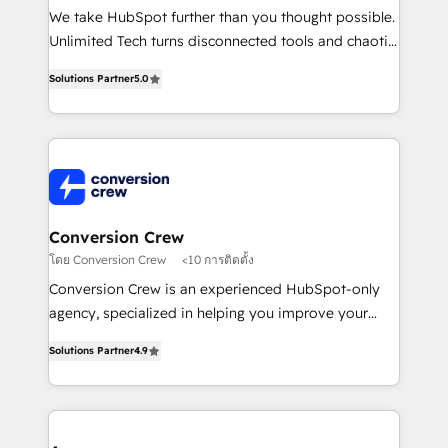
fit like a glove. We’re committed to being both
We take HubSpot further than you thought possible.
highly effective and fun to work with. We believe in
Unlimited Tech turns disconnected tools and chaotic
efficient processes, as well as building great
processes into a seamless, high-performing revenue
relationships. Your success is our success, and we’re
Solutions Partner
5.0
engine. We combine RevOps strategy with deep
all in this together! From startup to enterprise, we’ll
technical execution to help teams scale faster—with
make sure your HubSpot setup becomes a
cleaner data, smarter automation, and more
powerhouse of productivity, so you can focus on
predictable revenue. Specialties: · HubSpot
what matters most: growing your business and
Implementation & Migration · Native & Custom
wowing your customers. Let’s make HubSpot work
Integrations · Custom Development · CPQ & FSM ·
smarter for you!
Reporting & Analytics · GTM Architecture · Sales &
Conversion Crew
Marketing Enablement If you’re ready to elevate
โดย Conversion Crew
<10 การติดตั้ง
HubSpot from “just your CRM” to your growth
Conversion Crew is an experienced HubSpot-only
infrastructure—let’s talk.
agency, specialized in helping you improve your
online processes. This means we help you with: -
Solutions Partner
4.9
Implementing HubSpot (CRM, Marketing, Sales,
Service and Operations) - Developing fast, good-
looking websites in the HubSpot CMS - Building
(custom) integrations between HubSpot and other