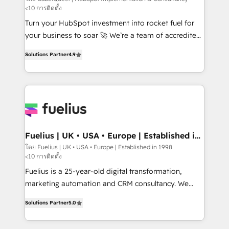
<10 การติดตั้ง
CMS • ISO/IEC 27001:2022, ISO 9001:2015, and ISO
42001:2023 certified - the AI management standard •
Turn your HubSpot investment into rocket fuel for
GuardHub: our AI governance framework, built on
your business to soar 🚀 We’re a team of accredited
ISO 42001 Ready for the next step? Click the 👈
HubSpot experts ready to help you. We can
Solutions Partner
4.9
'𝗖𝗼𝗻𝘁𝗮𝗰𝘁 𝗯𝘂𝘀𝗶𝗻𝗲𝘀𝘀' button to get in touch (𝘸𝘦'𝘳𝘦
implement the platform into complex business
𝘴𝘶𝘱𝘦𝘳 𝘳𝘦𝘴𝘱𝘰𝘯𝘴𝘪𝘷𝘦)
environments, optimise what you've got and make
sure you can actually use it, build your website in
HubSpot or create an inbound marketing strategy
for you and execute it on HubSpot. We are on the
G-Cloud 14 CCS (Crown Commercial Service)
framework, meaning we've been accredited by
Fuelius | UK • USA • Europe | Established in
1998
HubSpot and vetted by the CCS, which means we
โดย Fuelius | UK • USA • Europe | Established in 1998
<10 การติดตั้ง
can support public sector companies as well the
other ones listed in our profile. Our services: -
Fuelius is a 25-year-old digital transformation,
HubSpot implementation - HubSpot CMS website
marketing automation and CRM consultancy. We
build We can do lots of things. But everything we do
enable mid-market and enterprise clients to
Solutions Partner
5.0
is there for you to: - Grow revenue, and run your
maximise their return from digital and fuel their
business more efficiently - Build stronger
growth. We modernise platforms, streamline