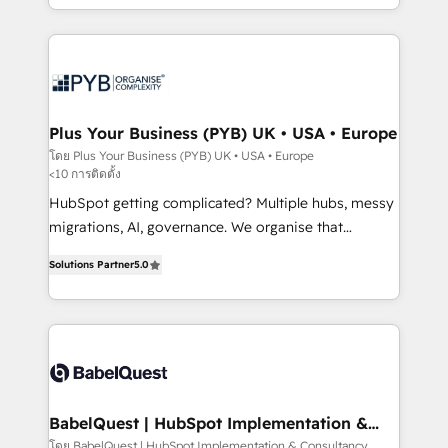
Marketing, Sales, Operations, and Service Hubs. -
search optimisation), and HubSpot Content Hub and
Ongoing optimization, managed support, and
WordPress development. We work with enterprise
scalable retainers. Let’s make HubSpot your most
and growth-led companies across technology,
powerful growth engine. Built to convert, scale, and
professional services, financial services and
drive results.
industrial sectors. Offices in Johannesburg, Cape
Town, Dubai & London. 500+ HubSpot CRM
Plus Your Business (PYB) UK • USA • Europe
implementations delivered. AI visibility coverage
โดย Plus Your Business (PYB) UK • USA • Europe
<10 การติดตั้ง
across ChatGPT, Claude, Perplexity, Gemini and
Google AI Overviews. HubSpot Impact Award -
HubSpot getting complicated? Multiple hubs, messy
Customer First HubSpot Impact Award - Integrations
migrations, AI, governance. We organise that
Innovation HubSpot Impact Award - Platform
complexity, so your team can put HubSpot to work...
Solutions Partner
5.0
Migration Excellence HubSpot Impact Award -
Welcome to our Profile! We help with: • CRM
Platform Excellence 40+ full-time HubSpot
implementation, reports, workflows, and team
professionals. 100s of certifications and
training • CRM migration from Salesforce, Pipedrive,
accreditations with HubSpot.
Dynamics and others • Technical projects including
custom API integrations • AI governance for
HubSpot-centred operations A little about us: •
Boutique 'Elite' team of 12 • 150+ clients across Sales
BabelQuest | HubSpot Implementation &
Consultancy
Hub, Marketing Hub, Service Hub, Data Hub and
โดย BabelQuest | HubSpot Implementation & Consultancy