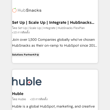
Became the 5th Agency to reach Diamond 🏆2014
consultancy: onboarding, training, data migration -
HubSpot COS Performance Award 🏆2014 HubSpot
HubSpot development: websites, custom modules,
COS Design Award 🏆2013 HubSpot Marketplace
integrations - Marketing & sales solutions: digital
Provider of the Year 🏆2011 Became a HubSpot
marketing, advertising, campaigns, content and
Set Up | Scale Up | Integrate | HubSnacks
Partner 📆Founded in 1997
FlexPlan
design We connect people, data and technology to
โดย Set Up | Scale Up | Integrate | HubSnacks FlexPlan
<10 การติดตั้ง
improve customer experiences. With our bright
people, exciting ideas and can-do mentality, we
Join over 1,500 Companies globally who've chosen
ensure revenue growth on a daily basis. So tell us
HubSnacks as their on-ramp to HubSpot since 2014
your challenge; our passionate and growth driven
Simple pay-as-you-go plans that accelerate value...
Solutions Partner
4.9
team of 100+ experts is ready for you! Driving digital
1️⃣ Set Up | Onboarding New or Check-fixing existing
growth | www.brightdigital.com
HubSpot portals 2️⃣ Scale Up | 100% HubSpot Task
Execution... Global 24/7 ... All Experts 3️⃣ Integrate |
your entire Tech Stack with Custom Integrations
Slash months from your API Integration project... ⬅️
Click "Contact Business" ⬅️ to access 150+ Kickstart
Integration templates that put HubSpot in the center
Huble
of your tech stack, syncing... 🛍️ Shopify or
โดย Huble
<10 การติดตั้ง
WooCommerce 💲 Stripe or Paypal 💰 Sage or
Huble is a global HubSpot, marketing, and creative