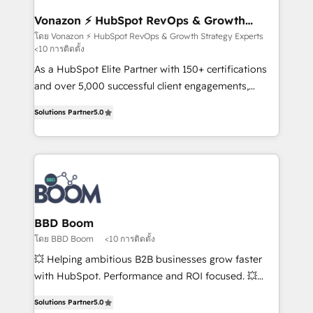
understand your unique needs, crafting custom
strategies that deliver impactful results. Our mission
Vonazon ⚡ HubSpot RevOps & Growth
Strategy Experts
is to empower you to unlock HubSpot’s full potential
โดย Vonazon ⚡ HubSpot RevOps & Growth Strategy Experts
<10 การติดตั้ง
—faster. Through expert training, unmatched
responsiveness, and ongoing support, we equip
As a HubSpot Elite Partner with 150+ certifications
your team to adopt new systems with confidence
and over 5,000 successful client engagements,
and achieve a unified, data-driven approach to
Vonazon turns marketing complexity into
Solutions Partner
5.0
customer engagement.
measurable, scalable growth. From onboarding to
enterprise-grade campaigns, our in-house team
builds scalable strategies that drive long-term
revenue. ⚙️ HubSpot Integration & Optimization •
Seamless CRM, CMS, and automation setup •
Complex platform migrations and data cleanups •
Custom APIs and third-party integrations 📈 End-to-
BBD Boom
End Revenue Acceleration • Lifecycle marketing and
โดย BBD Boom
<10 การติดตั้ง
pipeline growth programs • Sales enablement tools
💥 Helping ambitious B2B businesses grow faster
and CRM optimization • Retention strategies with
with HubSpot. Performance and ROI focused. 💥
customer journey mapping 🏅 Elite-Level HubSpot
BBD Boom is the HubSpot partner that can help you
Execution • 750+ onboardings and 2,000+
Solutions Partner
5.0
to HubSpot Better. We work with your teams to