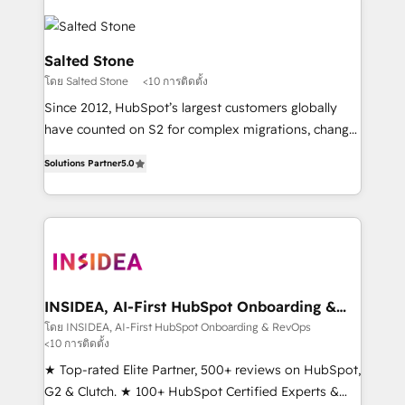
Salted Stone
โดย Salted Stone
<10 การติดตั้ง
Since 2012, HubSpot’s largest customers globally
have counted on S2 for complex migrations, change
management, systems integration, and creative
Solutions Partner
5.0
solutions that deliver measurable impact and
transform brand experiences As one of the few full-
service creative agencies in the HubSpot
ecosystem, we blend strategy, technology, & award-
winning design to build scalable, globally
regionalized HubSpot websites, integrated
marketing campaigns, & RevOps frameworks that
INSIDEA, AI-First HubSpot Onboarding &
RevOps
fuel long-term success We connect the entire
โดย INSIDEA, AI-First HubSpot Onboarding & RevOps
<10 การติดตั้ง
customer lifecycle through seamless integrations,
ensure long-term adoption with change-
★ Top-rated Elite Partner, 500+ reviews on HubSpot,
management programs, and align marketing, sales,
G2 & Clutch. ★ 100+ HubSpot Certified Experts &