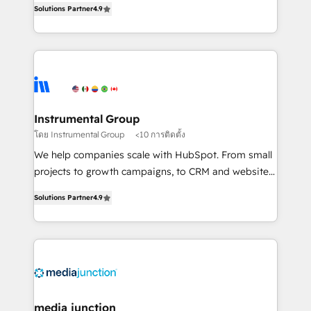
Solutions Partner
4.9
growing tech-enabler & facilitator, MakeWebBetter,
hands you the blend of HubSpot expertise &
eminent solutions & integrations. Trust us to
streamline your HubSpot experience. 🚀HubSpot
Elite Partners with 10+ years of HubSpot experience
🤝HubSpot Premier Integration partner 🤝Google
Premier Partner 2023 🌟5 HubSpot Accreditations 🌟
Instrumental Group
Won HubSpot Theme Challenge 2021 🌟INBOUND’19
โดย Instrumental Group
<10 การติดตั้ง
HubSpot Rising Star Why us? Harnessing the full
We help companies scale with HubSpot. From small
potential of the powerful HubSpot CRM. ✔️A team of
projects to growth campaigns, to CRM and websites.
HubSpot experts backed by over 10+ years of
Hire an agency that's experienced in every inch of
HubSpot experience ✔️Flexible pricing models —
Solutions Partner
4.9
HubSpot and willing to work hand-in-hand with your
Hourly-fee (assigned one Dedicated HubSpot
team to simplify the complex and build a better
Admin); Monthly-fee (HubSpot Admin + Project
experience for your team and customers.
Manager); and Fixed Project Cost (as per
requirement). ✔️Helped over 25,000+ customers so
far with our HubSpot solutions. ✔️Bespoke apps &
on-demand bundle services. Connect with us today!
media junction