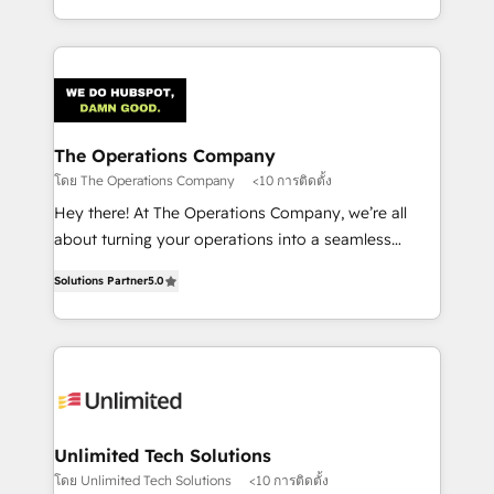
the UK, we support global companies in building
smarter marketing, sales, and customer success
strategies. As the only HubSpot Elite Partner in
Iberia (Spain & Portugal), we combine human insight
with intelligent automation to drive sustainable
growth. Our multidisciplinary team designs solutions
The Operations Company
that simplify complexity, boost performance, and
โดย The Operations Company
<10 การติดตั้ง
turn innovation into real impact. 🌍 Highlights •
Hey there! At The Operations Company, we’re all
HubSpot Partner since 2012 • 2022 EMEA Impact
about turning your operations into a seamless
Award: Best Integration • 150+ successful HubSpot
experience that powers real results. We specialize in
projects • Clients in 30+ industries • Proprietary
Solutions Partner
5.0
transforming complex systems into efficient,
technology for integrations • Multilingual team:
scalable solutions that work across your entire
English, Spanish, Portuguese & Italian 👉 Grow
organization. We’re a unique blend of deep HubSpot
smarter with AI and HubSpot.
expertise, strategic thinking, and hands-on
operational know-how. We know that no two
businesses are alike, so we don’t do cookie-cutter
solutions. Instead, we dive in to understand your
Unlimited Tech Solutions
needs, goals, and challenges to deliver solutions that
โดย Unlimited Tech Solutions
<10 การติดตั้ง