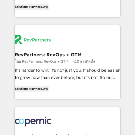
and service to drive sustainable growth With 6 key
Trainers across the team ★ 1,500+ implementations
Solutions Partner
5.0
HubSpot accreditations and experience across
across five continents ★ AI-First, RevOps-led,
hundreds of organizations in dozens of industries,
Onboarding obsessed ★ Company of the Year
there’s a good chance one of our globally integrated
2024/25 INSIDEA helps growing companies turn
teams has worked with clients just like you Let’s
HubSpot into a revenue engine. We onboard your
explore whether S2 is the partner you’ve been
team, migrate your data, and build AI-powered
looking for...and get your next big initiative moving!
workflows that drive adoption from week one, in
your time zone. What we do ➤ Onboarding: Live in
RevPartners: RevOps + GTM
weeks, with workflows built around your business,
โดย RevPartners: RevOps + GTM
<10 การติดตั้ง
not a template. ➤ Migration: Move from any legacy
It's harder to win. It's not just you. It should be easier
CRM. Zero downtime, full data integrity. ➤
to grow now than ever before, but it's not. So our
Implementation: Configure HubSpot to run your
focus is serving you, the person responsible for the
revenue process. Sales, marketing, and service wired
Solutions Partner
5.0
revenue number. We do that by bridging the gap
together. ➤ AI and Integrations: Layer Breeze AI,
where agencies fail: combining GTM strategy with
custom agents, and APIs to remove manual work. ➤
technical execution to solve the right problem at the
Ongoing Management: Monthly tune-ups, feature
right time, with the right solution. We don’t just
rollouts, adoption coaching. Buying HubSpot,
implement your CRM. We engineer revenue
switching to it, or reviving a stale portal? We are
outcomes for the GTM owner on HubSpot. We Build
built for the work.