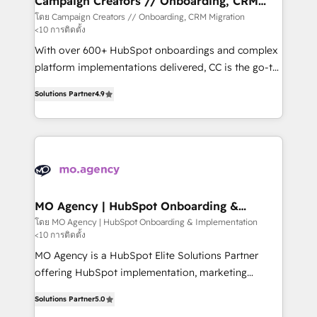
Campaign Creators // Onboarding, CRM
Migration
keeps you in control whilst we plan and support the
โดย Campaign Creators // Onboarding, CRM Migration
<10 การติดตั้ง
route to your revenue goals. We have successfully
supported over 500 organisations with HubSpot
With over 600+ HubSpot onboardings and complex
implementation, optimisation, training, and
platform implementations delivered, CC is the go-to
adoption assurance. Our tried and tested Roadmap
Elite Solutions Partner for businesses ready to
Solutions Partner
4.9
methodology will ensure that you receive the best
migrate, replatform, and scale smarter. We specialize
deployment experience possible. Whether you are
in high-impact CRM and CMS migrations and
new to HubSpot or seeking to turn around a poor
onboarding from platforms like Salesforce, NetSuite,
install, our team have the change management
Zoho, Pardot, Marketo, Microsoft Dynamics, Wix,
expertise to deliver the solutions you need.
WordPress and legacy CRMs, turning fragmented
systems into unified, growth-ready HubSpot
architectures that accelerate revenue operations and
MO Agency | HubSpot Onboarding &
Implementation
performance. - Multi-object CRM migration, cleanup,
โดย MO Agency | HubSpot Onboarding & Implementation
<10 การติดตั้ง
and implementation. - Pre-built and custom
integrations across your full tech stack. - Custom
MO Agency is a HubSpot Elite Solutions Partner
object setup, CMS builds, and full-funnel automation.
offering HubSpot implementation, marketing
- Dashboards, lifecycle campaigns, and lead
automation, CRM and RevOps consulting, B2B SEO,
Solutions Partner
5.0
nurturing sequences. - Cross-hub setup across
paid media, content marketing, AEO and GEO (AI