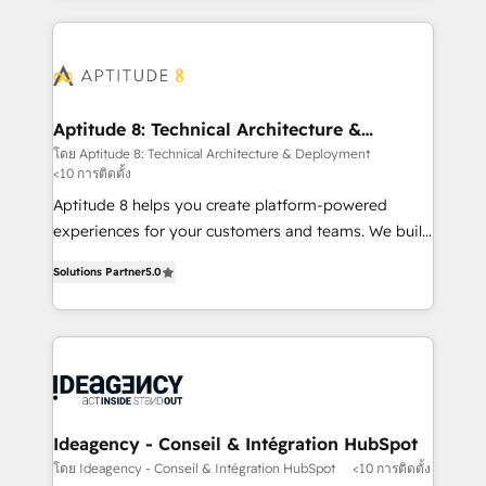
votre projet HubSpot, contactez notre équipe pour
l'international, nous travaillons avec des ETI
un échange dédié.
ambitieuses, des grands groupes voulant aller au-
delà d’une simple transformation digitale et des
startups florissantes. Nos 3 grandes expertises sont :
➤ L’intégration de CRM et de méthodologie RevOps
Aptitude 8: Technical Architecture &
Deployment
pour aligner les équipes marketing, commerciales et
โดย Aptitude 8: Technical Architecture & Deployment
<10 การติดตั้ง
support client (data migration, synchronisation API,
audit et maintenance) ➤ La création de sites internet
Aptitude 8 helps you create platform-powered
de conversion qui transforment les visiteurs en
experiences for your customers and teams. We build
opportunités d'affaires ➤ La mise en place de
multi-hub solutions and orchestrate operations
Solutions Partner
5.0
stratégies d'acquisition marketing (SEO, SEA,
across your entire tech stack. Aptitude 8 is trusted
inbound, automatisation marketing, ABM, IA,
by top brands such as Lenovo, Bluetooth,
emailing) Informations clés : - 10 ans d'expérience -
International Sports Sciences Association, SXSW,
100+ intégrations CRM HubSpot réussies - 40
Notion, Soundcloud, American Nurses Association,
experts conseil - 150 certifications HubSpot
Randstad, Uber Freight, and HubSpot itself. We have
cumulées
the largest technical consulting team of any HubSpot
partner and expertise across operational strategy,
Ideagency - Conseil & Intégration HubSpot
business-first process building, system integration,
โดย Ideagency - Conseil & Intégration HubSpot
<10 การติดตั้ง