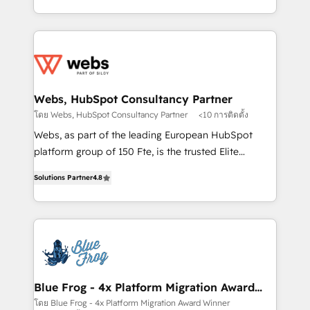
implementations • Deep expertise across marketing,
solve all your HubSpot challenges and improve user
sales, and service hubs • Built-in flexibility for
adoption, sales process and marketing results.
startups to global brands
Services 📚 Onboarding your team to HubSpot for
the first time 🔧 Designing and optimising your
HubSpot set-up for better results 🌐 Website design
and build using HubSpot 🔌 Integrating HubSpot
Webs, HubSpot Consultancy Partner
with other systems 🎓 Training your teams to be
โดย Webs, HubSpot Consultancy Partner
<10 การติดตั้ง
HubSpot pros 📊 Lead generation services using
Webs, as part of the leading European HubSpot
HubSpot Why us? - SIX HubSpot Accreditations -
platform group of 150 Fte, is the trusted Elite
awarded by HubSpot after a rigorous process for
HubSpot CRM Partner offering you a roadmap on
CRM, Solutions Architecture, Onboarding , Data
Solutions Partner
4.8
maximizing EBITDA and achieving Commercial
Migration, Custom Integration & Platform
Excellence. With our targeted processes, we
Enablement -Onboarded over 500 businesses to
strengthen your digital transformation and minimize
HubSpot -Top 1% of partners worldwide -In-house
costs. As HubSpot's Advanced Accredited CRM
team of 25+ experts Contact us today to help you
Implementation partner, we provide expertise to
get more from your investment in HubSpot.
drive your business forward. Since 2015 we are fully
www.bbdboom.com
dedicated to HubSpot and with an experienced
Blue Frog - 4x Platform Migration Award
Winner
team (50+), we work with reputable companies in
โดย Blue Frog - 4x Platform Migration Award Winner