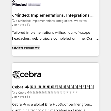
systems you use You need a clear method to reach
your goals. Therefore, we take a critical look at your
current processes together, from which we create a
6Minded: Implementations, Integrations,
Websites
focused action plan. By implementing these steps in
โดย 6Minded: Implementations, Integrations, Websites
<10 การติดตั้ง
your day-to-day business, you will start to see
results fast. This creates space for growth! Want to
Tailored implementations without out-of-scope
know how we can help? Contact us to set up a
headaches, web projects completed on time. Our in-
meeting!
house team of certified CRM architects, experts,
Solutions Partner
5.0
developers, designers, and marketers handles all
aspects of your HubSpot. ✨ 400+ global clients ✨
100+ seamless migrations from 15+ different CRMs
✨ 100,000+ hours in HubSpot projects, 75+ full Hub
implementations, and 5,000+ pages ✨ CS: Clients
generating 7-digit MRR from inbound campaigns ✨
CS: 245% organic growth & +751% new visitors for a
Cebra 🦓 🇨🇱🇧🇷🇲🇽🇪🇸🇺🇸🇨🇴🇵🇪🇵🇦
full-funnel HubSpot project ✨ CS: 415% conversion
โดย Cebra 🦓 🇨🇱🇧🇷🇲🇽🇪🇸🇺🇸🇨🇴🇵🇪🇵🇦
<10 การติดตั้ง
boost with a new HubSpot site Recognized leaders:
🏆 HubSpot Platform Migration Impact Award 🏆
Cebra 🦓 is a global Elite HubSpot partner group,
Clutch HubSpot Global Leader 🏆 Finalist: HubSpot
combining technology, marketing and media