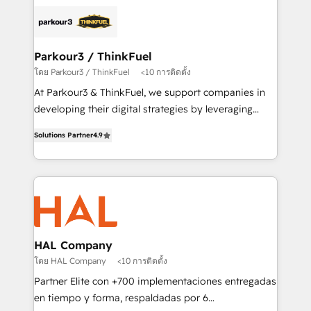
and customer success through smart automation,
clients.” - Brian Garvey, VP, Solutions Partner
data hygiene, and tailored HubSpot solutions. Our
Program, HubSpot.
clients choose us because we blend the expertise of
a global consultancy with the care and agility of a
Parkour3 / ThinkFuel
boutique firm. At Triario, we’re big enough to deliver
โดย Parkour3 / ThinkFuel
<10 การติดตั้ง
but small enough to listen. Our Services: HubSpot
At Parkour3 & ThinkFuel, we support companies in
implementations & data migration Custom AI agents
developing their digital strategies by leveraging
Revenue Operations API integrations AI-ready
technologies and automating their marketing and
Website design Let’s turn your CRM into your growth
Solutions Partner
4.9
sales processes to generate growth. Our offer spans
engine!
from Strategy to Operations. We specialize in CRM
onboarding and implementation, web design, sales
& marketing automation, and digital marketing. With
extensive experience working with tech companies
and manufacturers since 2002, we are committed to
empowering our clients and developing their
HAL Company
autonomy. Get to grips with HubSpot through
โดย HAL Company
<10 การติดตั้ง
guided implementation and seamless integration of
Partner Elite con +700 implementaciones entregadas
the CRM platform into your digital ecosystem. Would
en tiempo y forma, respaldadas por 6
you like support in deploying your inbound