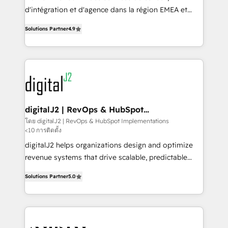
you don't know' recommendations to maximize
d'intégration et d'agence dans la région EMEA et
conversions! OTF is an Elite Partner (top 1% of
North America. Avec plus de 115 experts en
6,500+ Partners) and was named 2023 HubSpot
Solutions Partner
4.9
marketing automation, Growth, Revops, CRM et
Partner of the Year 💥 Trusted by 2,500+ companies
webdesign. Markentive is both a consulting firm, a
to help them scale and close more business, by
digital agency and an integrator. With over 115
using HubSpot (the right way). ⭐️ Here's more info:
experts in marketing automation, growth, revops,
www.onthefuze.com/hubspot-admin Contact us to
CRM and webdesign (We focus on EMEA - USA
learn more!
customers).
digitalJ2 | RevOps & HubSpot
Implementations
โดย digitalJ2 | RevOps & HubSpot Implementations
<10 การติดตั้ง
digitalJ2 helps organizations design and optimize
revenue systems that drive scalable, predictable
growth. As a triple-accredited HubSpot Solutions
Solutions Partner
5.0
Partner, we specialize in both strategic RevOps
planning and hands-on technical execution - building
the operational foundation companies need to
thrive. Industries we specialize in: - Manufacturing -