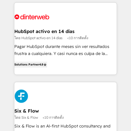
relationships with customers - Make better
operations that are causing inefficiencies, improve
decisions with data - Find a new voice and reach
customer experiences, integrate systems, and
more people - Get the most out of your HubSpot
supercharge revenue operations Key services: • CRM
investment
Implementation • Systems Integration • Digital
Transformation / Web Development • RevOps &
HubSpot activo en 14 días
Sales Consulting • Marketing Automation What
โดย HubSpot activo en 14 días
<10 การติดตั้ง
makes us different? 🚀 Top 0.5% of global HubSpot
Pagar HubSpot durante meses sin ver resultados
agencies ⚙️ The strongest technical ability and
frustra a cualquiera. Y casi nunca es culpa de la
integration capabilities 💼 Consultative, long-term
herramienta: es del enfoque con el que se
partners who will embed ourselves into your
Solutions Partner
4.8
implementó. Trabajamos con un catálogo de +80
business, processes and systems 🏢 We specialise in
casos de uso: cada uno resuelve un problema
working with mid-market and enterprise
concreto de tu operación en HubSpot. La entrega
organisations, global organisations and those with
toma de 1 a 3 semanas por caso, abordamos varios
complex use cases 🏆 CRM Implementation,
en paralelo cuando tiene sentido, y siempre
Platform Enablement, Custom Integration and
confirmamos resultados antes de seguir avanzando.
Onboarding Accredited 🔐 ISO27001 & ISO9001
Empiezas a ver resultados antes de que termine el
Six & Flow
Certified
mes. 🏆 HubSpot Partner of the Year 2022, máximo
โดย Six & Flow
<10 การติดตั้ง
reconocimiento del ecosistema. Elite Solutions
Six & Flow is an AI-first HubSpot consultancy and
Partner, el nivel más alto. +700 clientes