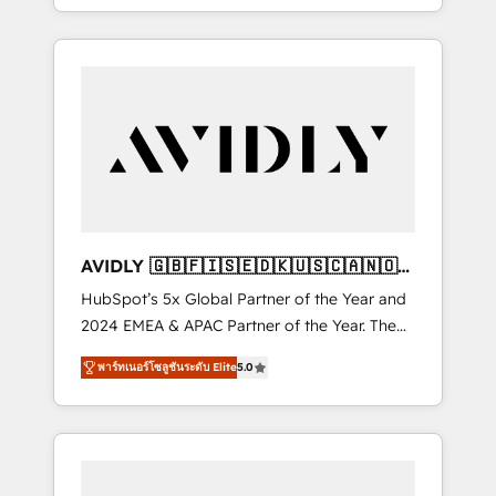
specialize in both strategic RevOps planning
and hands-on technical execution - building
the operational foundation companies need
to thrive. Industries we specialize in: -
Manufacturing - Healthcare - Financial
Services - Managed IT (MSP) - Franchises -
Professional Services - And more! How we
help: ✔️ Full HubSpot implementations and
portal optimization ✔️ Data migrations, CRM
architecture, and reporting foundations ✔️
AVIDLY 🇬🇧🇫🇮🇸🇪🇩🇰🇺🇸🇨🇦🇳🇴
Custom integrations and workflow
🇩🇪🇦🇺🇳🇿
HubSpot’s 5x Global Partner of the Year and
automation ✔️ User adoption programs,
2024 EMEA & APAC Partner of the Year. The
training, and enablement Through project-
world’s most experienced and fully
based engagements and ongoing RevOps
พาร์ทเนอร์โซลูชันระดับ Elite
5.0
accredited HubSpot Solutions Partner. 🚀
partnerships, we guide organizations through
With 2,750+ HubSpot projects delivered and
the revenue maturity model - delivering the
370+ specialists across EMEA, APAC and NAM,
right improvements at the right time so
we de-risk complex CRM programmes and
operations evolve strategically and
accelerate ROI across every HubSpot Hub. 🧭
sustainably as the business grows.