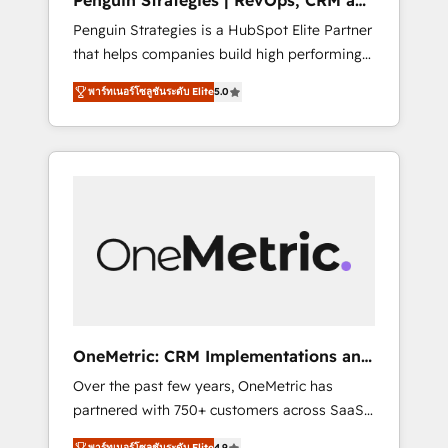
Penguin Strategies | RevOps, CRM and
Pas pour remplacer l'humain, mais pour
AI
Penguin Strategies is a HubSpot Elite Partner
l'augmenter. Chez Ideagency, nous
that helps companies build high performing
accompagnons cette transformation. D'abord
revenue operations across complex sales
les fondations : des données unifiées, des
พาร์ทเนอร์โซลูชันระดับ Elite
5.0
cycles, multi system environments and global
processus alignés. Ensuite l'augmentation :
SaaS or manufacturing teams. Trusted by
l'IA là où elle crée de la valeur. Et surtout :
leading enterprises and fast growing scale
l'humain qui reste au centre. Parce que la
ups including Sony, Rapyd, Fiverr, XM Cyber,
vraie performance vient de l'intérieur. Act
Bridgepointe Technologies, EMA Design
Inside. Stand Out.
Automation and Uptive. 📊 RevOps & data
architecture 🔗 CRM migrations & End to end
integrations 🤖 AI workflows & enrichment 📘
Team enablement & company-wide adoption
We create HubSpot environments that teams
use with confidence and that leadership can
OneMetric: CRM Implementations and
rely on for scalable revenue insights.
GTM engineering
Over the past few years, OneMetric has
partnered with 750+ customers across SaaS,
fintech, healthcare, real estate, and other
พาร์ทเนอร์โซลูชันระดับ Elite
4.9