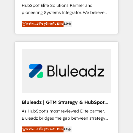
HubSpot Elite Solutions Partner and
processes evolve. Since 2014, we’ve
pioneering Systems Integrator. We believe
supported 1,400+ clients across a wide range
technology should serve business strategy,
of industries, including healthcare, software,
พาร์ทเนอร์โซลูชันระดับ Elite
5.0
not the other way around. Every engagement
B2B services, manufacturing, financial
begins with clear objectives, customer
services and more. Whether clients are new
journey mapping, and measurable KPIs. Only
to HubSpot or expanding into more
then we architect solutions. The question is
advanced use cases, we focus on delivering
never which features to activate, but which
clean, scalable, AI-ready systems that create
outcomes to deliver. -SYSTEM INTEGRATION-
long-term value and a consistently strong
Connectors, workflows, and data
client experience.
architectures that make HubSpot the
operational hub, integrated with SAP,
Microsoft Dynamics, custom ERPs, and any
enterprise platform. Proprietary apps extend
Bluleadz | GTM Strategy & HubSpot
HubSpot beyond standard configurations. -
Implementation
As HubSpot's most reviewed Elite partner,
AI-FIRST- AI across customer-facing
Bluleadz bridges the gap between strategy
operations to accelerate decisions,
and execution. We don't just "set up tools" —
streamline processes, and unlock efficiency
พาร์ทเนอร์โซลูชันระดับ Elite
4.9
we install the GTM Operating System (GTM