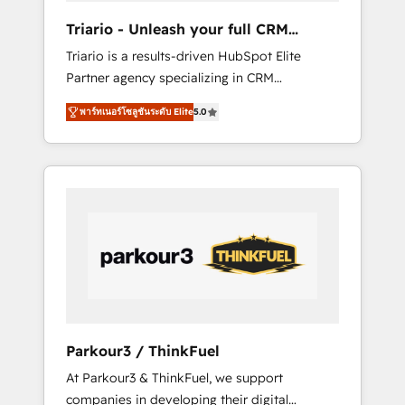
way for customers!" - Yamini Rangan, CEO of
Triario - Unleash your full CRM
HubSpot “Our experience with the team at
potential
Triario is a results-driven HubSpot Elite
Blue Frog has been nothing short of
Partner agency specializing in CRM
extraordinary. Their years of experience and
implementations & migrations, Revenue
quality of skilled staff has earned them a
พาร์ทเนอร์โซลูชันระดับ Elite
5.0
Operations, Custom Integrations, Custom AI
trusted reputation within the HubSpot
agents and AI-ready Website Design With
ecosystem as a reliable partner capable of
over 15 years of experience, we help
delivering remarkable experiences for our
companies bridge the gap between
most sophisticated clients.” - Brian Garvey,
marketing, sales, and customer success
VP, Solutions Partner Program, HubSpot.
through smart automation, data hygiene, and
tailored HubSpot solutions. Our clients
choose us because we blend the expertise of
a global consultancy with the care and agility
of a boutique firm. At Triario, we’re big
enough to deliver but small enough to listen.
Parkour3 / ThinkFuel
Our Services: HubSpot implementations &
At Parkour3 & ThinkFuel, we support
data migration Custom AI agents Revenue
companies in developing their digital
Operations API integrations AI-ready Website