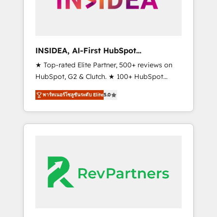
integrated marketing campaigns, & RevOps
frameworks that fuel long-term success We
connect the entire customer lifecycle through
seamless integrations, ensure long-term
INSIDEA, AI-First HubSpot
adoption with change-management
Onboarding & RevOps
★ Top-rated Elite Partner, 500+ reviews on
programs, and align marketing, sales, and
HubSpot, G2 & Clutch. ★ 100+ HubSpot
service to drive sustainable growth With 6
Certified Experts & Trainers across the team
key HubSpot accreditations and experience
พาร์ทเนอร์โซลูชันระดับ Elite
5.0
★ 1,500+ implementations across five
across hundreds of organizations in dozens
continents ★ AI-First, RevOps-led,
of industries, there’s a good chance one of
Onboarding obsessed ★ Company of the
our globally integrated teams has worked
Year 2024/25 INSIDEA helps growing
with clients just like you Let’s explore
companies turn HubSpot into a revenue
whether S2 is the partner you’ve been
engine. We onboard your team, migrate your
looking for...and get your next big initiative
data, and build AI-powered workflows that
moving!
drive adoption from week one, in your time
zone. What we do ➤ Onboarding: Live in
weeks, with workflows built around your
business, not a template. ➤ Migration: Move