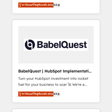
organise that complexity, so your team can
Award - Platform Migration Excellence
พาร์ทเนอร์โซลูชันระดับ Elite
5.0
put HubSpot to work... Welcome to our
HubSpot Impact Award - Platform Excellence
Profile! We help with: • CRM implementation,
40+ full-time HubSpot professionals. 100s of
reports, workflows, and team training • CRM
certifications and accreditations with
migration from Salesforce, Pipedrive,
HubSpot.
Dynamics and others • Technical projects
including custom API integrations • AI
governance for HubSpot-centred operations
A little about us: • Boutique 'Elite' team of 12 •
150+ clients across Sales Hub, Marketing
Hub, Service Hub, Data Hub and CMS •
ISO/IEC 27001:2022, ISO 9001:2015, and ISO
BabelQuest | HubSpot Implementation
42001:2023 certified - the AI management
& Consultancy
Turn your HubSpot investment into rocket
standard • GuardHub: our AI governance
fuel for your business to soar 🚀 We’re a
framework, built on ISO 42001 Ready for the
team of accredited HubSpot experts ready
next step? Click the 👈 '𝗖𝗼𝗻𝘁𝗮𝗰𝘁 𝗯𝘂𝘀𝗶𝗻𝗲𝘀𝘀'
พาร์ทเนอร์โซลูชันระดับ Elite
4.9
to help you. We can implement the platform
button to get in touch (𝘸𝘦'𝘳𝘦 𝘴𝘶𝘱𝘦𝘳
into complex business environments,
𝘳𝘦𝘴𝘱𝘰𝘯𝘴𝘪𝘷𝘦)
optimise what you've got and make sure you