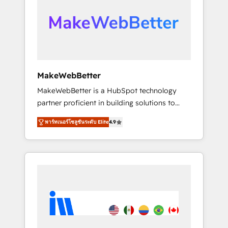
From multi-region migrations to AI-powered
automation, we turn complexity into clarity,
human at global scale. 🏆 HubSpot’s CEO
called us “the partner of the future.” Others
agree it is proof of trust built through
measurable impact.
MakeWebBetter
MakeWebBetter is a HubSpot technology
partner proficient in building solutions to
maximize the operational efficiency of
พาร์ทเนอร์โซลูชันระดับ Elite
4.9
HubSpot. The fastest-growing tech-enabler &
facilitator, MakeWebBetter, hands you the
blend of HubSpot expertise & eminent
solutions & integrations. Trust us to
streamline your HubSpot experience. 🚀
HubSpot Elite Partners with 10+ years of
HubSpot experience 🤝HubSpot Premier
Integration partner 🤝Google Premier Partner
2023 🌟5 HubSpot Accreditations 🌟Won