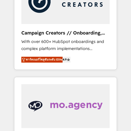
and implement your processes and skilfully
bring your revenue infrastructure to life. Our
collaborative approach keeps you in control
whilst we plan and support the route to your
revenue goals. We have successfully
Campaign Creators // Onboarding,
supported over 500 organisations with
CRM Migration
With over 600+ HubSpot onboardings and
HubSpot implementation, optimisation,
complex platform implementations
training, and adoption assurance. Our tried
delivered, CC is the go-to Elite Solutions
and tested Roadmap methodology will
พาร์ทเนอร์โซลูชันระดับ Elite
4.9
Partner for businesses ready to migrate,
ensure that you receive the best deployment
replatform, and scale smarter. We specialize
experience possible. Whether you are new to
in high-impact CRM and CMS migrations and
HubSpot or seeking to turn around a poor
onboarding from platforms like Salesforce,
install, our team have the change
NetSuite, Zoho, Pardot, Marketo, Microsoft
management expertise to deliver the
Dynamics, Wix, WordPress and legacy CRMs,
solutions you need.
turning fragmented systems into unified,
growth-ready HubSpot architectures that
accelerate revenue operations and
performance. - Multi-object CRM migration,