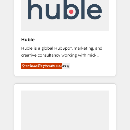
Custom Integrations Slash months from your
API Integration project... ⬅️ Click "Contact
Business" ⬅️ to access 150+ Kickstart
Integration templates that put HubSpot in
the center of your tech stack, syncing... 🛍️
Shopify or WooCommerce 💲 Stripe or
Huble
Paypal 💰 Sage or Netsuite 🤖 Google or
Huble is a global HubSpot, marketing, and
Microsoft ✍️ DocuSign or PandaDoc 🌐
creative consultancy working with mid-
Avalara or Quaderno HubSnacks holds the
market and enterprise businesses. We go
rare Advanced "Custom Integrations"
พาร์ทเนอร์โซลูชันระดับ Elite
4.9
beyond implementation, shaping the
Accreditation, securely sync data across... 🔄
strategy, processes, and teams that turn
any apps, in any direction. Stuck on your old
HubSpot into a genuine growth engine.
CRM..? Migrate | seamlessly off your old CRM
Named HubSpot's Global Partner of the Year
onto a clean new HubSpot portal with
in 2024, consistently ranked among their top
Advanced Website and CRM Migrations using
5 partners worldwide, and with over 15 years
our in-house "HubScrub" Tool.
in the ecosystem, Huble has built a track
record that speaks for itself. One company,
one operating model, delivering across