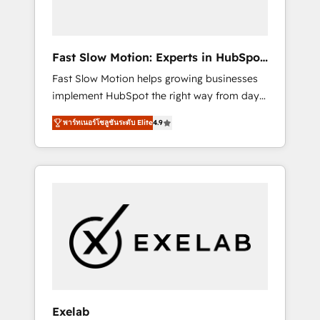
right HubSpot package for your business -
Full CRM, Marketing, and Sales Hub
implementations - Custom dashboards and
Fast Slow Motion: Experts in HubSpot
reporting - Workflow automation and data
& Salesforce
Fast Slow Motion helps growing businesses
clean-up - Sales enablement and team
implement HubSpot the right way from day
training - Ongoing optimisation and RevOps
one — with the flexibility to scale as
support Based in Leeds and London, we
พาร์ทเนอร์โซลูชันระดับ Elite
4.9
complexity increases. Highly certified in both
partner with SMEs across the UK who are
HubSpot and Salesforce, we bring deep
ready to turn HubSpot into the growth
experience in CRM implementation,
engine it’s meant to be.
integrations, and data migration across
modern business systems. Built to serve
growing mid-market and enterprise
organizations, our team combines strong
technical execution with real business
perspective. Many of our consultants have
scaled businesses themselves, giving us a
practical understanding of what owners and
Exelab
operators need as their systems, data, and