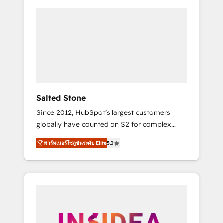
Salted Stone
Since 2012, HubSpot’s largest customers
globally have counted on S2 for complex
migrations, change management, systems
พาร์ทเนอร์โซลูชันระดับ Elite
5.0
integration, and creative solutions that
deliver measurable impact and transform
brand experiences As one of the few full-
service creative agencies in the HubSpot
ecosystem, we blend strategy, technology, &
award-winning design to build scalable,
globally regionalized HubSpot websites,