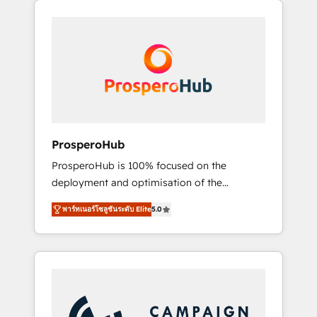
we are part of the most certified Canadian
integrando estrategia, tecnología y procesos
agencies, and we both hold Onboarding
comerciales para potenciar resultados reales.
Accreditations. Based in Canada (coast to
Nos caracterizamos por combinar excelencia
coast), our services are offered in both
técnica con una mirada estratégica a largo
English & French.
plazo.
ProsperoHub
ProsperoHub is 100% focused on the
deployment and optimisation of the
HubSpot CRM platform. Our highly
พาร์ทเนอร์โซลูชันระดับ Elite
5.0
experienced team of solutions experts will
ensure that you achieve maximum adoption
and ROI from your HubSpot investment. Use
our extensive HubSpot, sales, marketing,
service and integrations expertise to lead
your team on their HubSpot journey, design