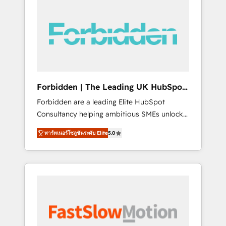
(Divalto, Sage X3, Cegid, Pennylane,
Dynamics..), VOIP (Aircall, Ringover, Modjo),
Shopify, Oneflow. 💻 Développements
custom : CRM UI Extensions (React),
Serverless Node.js, Custom Objects, thèmes
HubL, agents IA & Breeze AI. 🎯 Secteurs :
Industrie, Distribution B2B, SaaS, Services
Forbidden | The Leading UK HubSpot
B2B, Immobilier, Viticulture, Finance. 🚀 Nos
Consultancy
Forbidden are a leading Elite HubSpot
livrables : migration sécurisée,
Consultancy helping ambitious SMEs unlock
implémentation Marketing + Sales + Service
the full potential of HubSpot. Too many
Hub, synchronisation ERP ↔ HubSpot temps
พาร์ทเนอร์โซลูชันระดับ Elite
5.0
businesses invest in HubSpot but never see
réel, formation équipes. 🏆 +350 projets
the ROI they expected due to poor adoption,
livrés. Accrédités HubSpot CRM
messy data, and disconnected teams getting
Implementation, Data Migration & Custom
in the way. That’s where we come in. We
Integration. 📩 Parlons de votre projet →
partner with scaling businesses across the UK
digitaweb.com
to design, implement, and optimise HubSpot
so it actually drives revenue, not just reports
on it. Our services include: - Choosing the