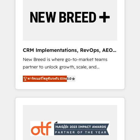
Implementation & Integration - Seamless
migrations and system integrations powered
by Globalia’s technical development team. -
19 HubSpot-certified trainers to drive
platform adoption. 📈 Revenue Generation -
Full-funnel marketing and high-performance
advertising via Point Success Media. - Expert
CRM Implementations, RevOps, AEO
deployment of Breeze AI and custom agents
+ Web, Demand Gen
New Breed is where go-to-market teams
to automate growth. 🏆 Elite Excellence - 8
partner to unlock growth, scale, and
platform accreditations and deep HIPAA-
transformation. We help companies activate
compliance expertise. - A team of 250+
พาร์ทเนอร์โซลูชันระดับ Elite
5.0
HubSpot’s AI-powered customer platform
experts dedicated to your resilient growth.
and operationalize HubSpot’s Loop
Marketing framework through expert-led
services, smart agents, and purpose-built
apps, tailored to your business. Together, we
unlock results, fast. ⚙️CRM & RevOps: Align all
Hubs to your buyer journey for clean data,
scalability, & reporting. 🎯Demand Gen &