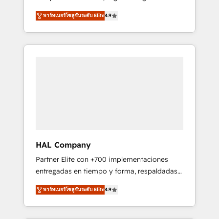
strategies by leveraging technologies and
design Let’s turn your CRM into your growth
พาร์ทเนอร์โซลูชันระดับ Elite
4.9
automating their marketing and sales
engine!
processes to generate growth. Our offer
spans from Strategy to Operations. We
specialize in CRM onboarding and
implementation, web design, sales &
marketing automation, and digital marketing.
With extensive experience working with tech
companies and manufacturers since 2002,
we are committed to empowering our clients
and developing their autonomy. Get to grips
with HubSpot through guided
HAL Company
implementation and seamless integration of
Partner Elite con +700 implementaciones
the CRM platform into your digital
entregadas en tiempo y forma, respaldadas
ecosystem. Would you like support in
por 6 acreditaciones de HubSpot y un
deploying your inbound marketing strategy?
พาร์ทเนอร์โซลูชันระดับ Elite
4.9
equipo de 6 Certified Trainers avalados por
We'll provide support tailored to your needs
HubSpot Academy. Acompañamos a las
and sales objectives. With 125+ certifications,
empresas en cada etapa de su crecimiento