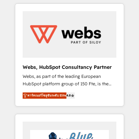
HubSpot challenges and improve user
to global brands
adoption, sales process and marketing
results. Services 📚 Onboarding your team to
HubSpot for the first time 🔧 Designing and
optimising your HubSpot set-up for better
results 🌐 Website design and build using
HubSpot 🔌 Integrating HubSpot with other
systems 🎓 Training your teams to be
HubSpot pros 📊 Lead generation services
Webs, HubSpot Consultancy Partner
using HubSpot Why us? - SIX HubSpot
Webs, as part of the leading European
Accreditations - awarded by HubSpot after a
HubSpot platform group of 150 Fte, is the
rigorous process for CRM, Solutions
trusted Elite HubSpot CRM Partner offering
Architecture, Onboarding , Data Migration,
พาร์ทเนอร์โซลูชันระดับ Elite
4.8
you a roadmap on maximizing EBITDA and
Custom Integration & Platform Enablement -
achieving Commercial Excellence. With our
Onboarded over 500 businesses to HubSpot
targeted processes, we strengthen your
-Top 1% of partners worldwide -In-house
digital transformation and minimize costs. As
team of 25+ experts Contact us today to help
HubSpot's Advanced Accredited CRM
you get more from your investment in
Implementation partner, we provide
HubSpot. www.bbdboom.com