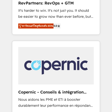
RevPartners: RevOps + GTM
from any legacy CRM. Zero downtime, full
It's harder to win. It's not just you. It should
data integrity. ➤ Implementation: Configure
be easier to grow now than ever before, but
HubSpot to run your revenue process. Sales,
it's not. So our focus is serving you, the
marketing, and service wired together. ➤ AI
พาร์ทเนอร์โซลูชันระดับ Elite
5.0
person responsible for the revenue number.
and Integrations: Layer Breeze AI, custom
We do that by bridging the gap where
agents, and APIs to remove manual work. ➤
agencies fail: combining GTM strategy with
Ongoing Management: Monthly tune-ups,
technical execution to solve the right
feature rollouts, adoption coaching. Buying
problem at the right time, with the right
HubSpot, switching to it, or reviving a stale
solution. We don’t just implement your CRM.
portal? We are built for the work.
We engineer revenue outcomes for the GTM
owner on HubSpot. We Build Different
Because We're Built Different: - Secure: Soc2
compliant 🛡️ - Onboarding: Implementations
starting from $1,5k - Clay: Elite Studio
Copernic - Conseils & intégration
Solutions Partner 🤝 - Global: 75+ RPers
HubSpot
Nous aidons les PME et ETI à booster
across five continents 🌐 - Scale: Largest
durablement leur performance en répondant
organically grown & fastest tiering Elite
aux vrais défis : • Intégration de HubSpot