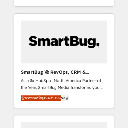
at scale. From predictive intelligence to
OS) to align your leadership and engineer a
conversational AI, we turn data into action
portal that drives predictable revenue
and automation into competitive advantage.
velocity. 🚀 GTM Strategy & Alignment
✦ 150+ implementations ✦ 100+
Workshops & Sprints: Identify "Valleys of
certifications ✦ 7 accreditations
Death" stalling growth. Fix your ICP, Math,
and Story to stop "accelerating a mess." ⚙️
Elite Engineering & AI Scalable Architecture:
Zero-technical-debt setup across all Hubs,
validated by our 7 HubSpot Accreditations.
AI-Powered RevOps: Breeze AI, custom AI
SmartBug 🚀 RevOps, CRM &
agents, and high-integrity migrations for total
Integration Experts
As a 3x HubSpot North America Partner of
reporting clarity. Security & Compliance: SOC
the Year, SmartBug Media transforms your
2 Type I and HIPAA attested for enterprise-
customer lifecycle into a revenue engine. Our
grade data security. 🏆 Why Bluleadz? GTM
พาร์ทเนอร์โซลูชันระดับ Elite
5.0
unified ecosystem includes specialized
OS Partner | 16+ Years Experience | 1,000+
divisions Globalia (AI & Software) and Point
Five-Star Reviews
Success Media (Paid Media), making this the
official home for all three brands. 🔄