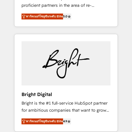
proficient partners in the area of re-
platforming, website design & development.
พาร์ทเนอร์โซลูชันระดับ Elite
5.0
We specialize in multi-hub implementations
for mid-market & enterprise companies. We
are woman-owned, powered by coffee, and
we ❤️ dogs. We produce award-winning work
for our clients. 🏆2023 Technical Expertise
Impact Award 🏆2022 Technical Expertise
Impact Award 🏆2022 Platform Migration
Excellence Impact Award 🏆2020 Elite
Solutions Partner 🏆2019 Integrations
HubSpot Impact Award 🏆2019 Marketing
Enablement HubSpot Impact Award 🏆2018
Bright Digital
Website Design HubSpot Impact Award 🏆
Bright is the #1 full-service HubSpot partner
2017 Website Design HubSpot Impact Award
for ambitious companies that want to grow
🏆2016 Growth-Driven Design Agency of the
smarter. From HubSpot onboarding, to
Year 🏆2016 Sales Enablement HubSpot
พาร์ทเนอร์โซลูชันระดับ Elite
4.9
training, from developing a new website to
Impact Award 🏆2015 Growth-Driven Design
lead generation and digital marketing; we do