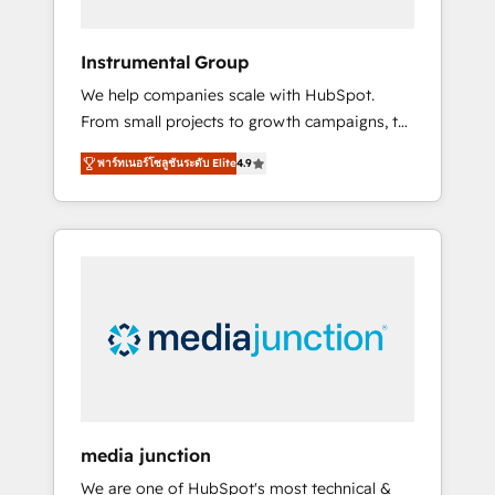
HubSpot Theme Challenge 2021 🌟
INBOUND’19 HubSpot Rising Star Why us?
Instrumental Group
Harnessing the full potential of the powerful
We help companies scale with HubSpot.
HubSpot CRM. ✔️A team of HubSpot experts
From small projects to growth campaigns, to
backed by over 10+ years of HubSpot
CRM and websites. Hire an agency that's
experience ✔️Flexible pricing models —
พาร์ทเนอร์โซลูชันระดับ Elite
4.9
experienced in every inch of HubSpot and
Hourly-fee (assigned one Dedicated
willing to work hand-in-hand with your team
HubSpot Admin); Monthly-fee (HubSpot
to simplify the complex and build a better
Admin + Project Manager); and Fixed Project
experience for your team and customers.
Cost (as per requirement). ✔️Helped over
25,000+ customers so far with our HubSpot
solutions. ✔️Bespoke apps & on-demand
bundle services. Connect with us today!
media junction
We are one of HubSpot's most technical &