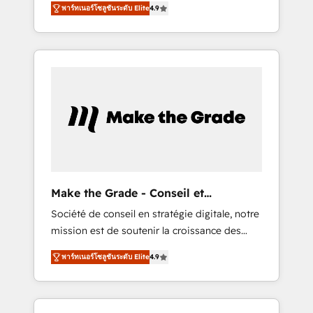
HubSpot Partner 🪴 - CRM: More Sales Hub
พาร์ทเนอร์โซลูชันระดับ Elite
4.9
avec d’autres outils (ERP, téléphonie, etc.) •
implementations than any other Partner 💻 -
Alignement des équipes grâce à un outil et
Salesforce: We convert SFDC addicts to
des données partagées • Amélioration de la
HubSpot evangelists 🧡 Don't pick a
collecte et de l’analyse des données pour des
marketing or technical agency for a GTM
décisions éclairées • Optimisation de
engineer’s job. The choice is yours. Start
l’efficacité et de la productivité des équipes
winning.
Notre équipe de 30 consultants certifiés
HubSpot aborde chaque projet avec un
engagement total, alignant processus métiers
et technologie, et guidant vos équipes à
travers le changement, tout en centrant vos
Make the Grade - Conseil et
objectifs d’entreprise. Grâce à une
intégrateur HubSpot
Société de conseil en stratégie digitale, notre
méthodologie éprouvée auprès de plus de
mission est de soutenir la croissance des
400 clients, nous comprenons rapidement
entreprises B2B à travers l’acquisition de
vos enjeux et intégrons parfaitement
พาร์ทเนอร์โซลูชันระดับ Elite
4.9
nouveaux clients, l'intégration CRM et le
HubSpot dans votre organisation. Pour toute
développement des revenus auprès de vos
question technique ou besoin de
comptes existants. En France et à
structuration de votre projet HubSpot,