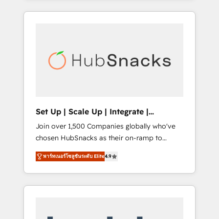
Agency of the Year 🏆2015 Became the 5th
it all (and with great results)! In short, our
Agency to reach Diamond 🏆2014 HubSpot
services include: - HubSpot consultancy:
COS Performance Award 🏆2014 HubSpot
onboarding, training, data migration -
COS Design Award 🏆2013 HubSpot
HubSpot development: websites, custom
Marketplace Provider of the Year 🏆2011
modules, integrations - Marketing & sales
Became a HubSpot Partner 📆Founded in
solutions: digital marketing, advertising,
1997
campaigns, content and design We connect
people, data and technology to improve
customer experiences. With our bright
Set Up | Scale Up | Integrate |
people, exciting ideas and can-do mentality,
HubSnacks FlexPlan
Join over 1,500 Companies globally who've
we ensure revenue growth on a daily basis.
chosen HubSnacks as their on-ramp to
So tell us your challenge; our passionate and
HubSpot since 2014 Simple pay-as-you-go
growth driven team of 100+ experts is ready
พาร์ทเนอร์โซลูชันระดับ Elite
4.9
plans that accelerate value... 1️⃣ Set Up |
for you! Driving digital growth |
Onboarding New or Check-fixing existing
www.brightdigital.com
HubSpot portals 2️⃣ Scale Up | 100% HubSpot
Task Execution... Global 24/7 ... All Experts 3️⃣
Integrate | your entire Tech Stack with