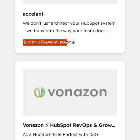
offices and consulting teams in the UK, USA,
Canada, Germany, France, Belgium,
accelant
Singapore, and South Africa. Certified
We don’t just architect your HubSpot system
compliant with ISO/IEC 27001:2022 and ISO
—we transform the way your team does
9001:2015 across all seven international
business. As an Elite HubSpot Solutions
offices and 175+ employees.
พาร์ทเนอร์โซลูชันระดับ Elite
5.0
Partner, we specialize in creating tailored,
end-to-end CRM solutions that accelerate
growth, improve operational efficiency, and
ensure faster time to value on HubSpot.
What sets us apart? Our people-centric
approach. From day one, our team takes the
time to deeply understand your unique
needs, crafting custom strategies that deliver
impactful results. Our mission is to empower
you to unlock HubSpot’s full potential—faster.
Through expert training, unmatched
Vonazon ⚡ HubSpot RevOps & Growth
responsiveness, and ongoing support, we
Strategy Experts
As a HubSpot Elite Partner with 150+
equip your team to adopt new systems with