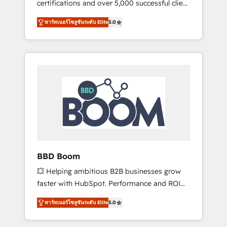
certifications and over 5,000 successful client
confidence and achieve a unified, data-
engagements, Vonazon turns marketing
driven approach to customer engagement.
พาร์ทเนอร์โซลูชันระดับ Elite
5.0
complexity into measurable, scalable growth.
From onboarding to enterprise-grade
campaigns, our in-house team builds scalable
strategies that drive long-term revenue. ⚙️
HubSpot Integration & Optimization •
Seamless CRM, CMS, and automation setup •
Complex platform migrations and data
cleanups • Custom APIs and third-party
integrations 📈 End-to-End Revenue
Acceleration • Lifecycle marketing and
pipeline growth programs • Sales enablement
BBD Boom
tools and CRM optimization • Retention
💥 Helping ambitious B2B businesses grow
strategies with customer journey mapping 🏅
faster with HubSpot. Performance and ROI
Elite-Level HubSpot Execution • 750+
focused. 💥 BBD Boom is the HubSpot
onboardings and 2,000+ implementations •
พาร์ทเนอร์โซลูชันระดับ Elite
5.0
partner that can help you to HubSpot Better.
Deep expertise across marketing, sales, and
We work with your teams to solve all your
service hubs • Built-in flexibility for startups