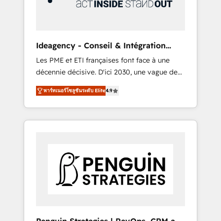
consulting team of any HubSpot partner and
expertise across operational strategy,
business-first process building, system
integration, custom development, and
Ideagency - Conseil & Intégration
extensibility. When you work with Aptitude 8,
HubSpot
Les PME et ETI françaises font face à une
you get a team – not an individual – with
décennie décisive. D'ici 2030, une vague de
embedded consulting, strategy,
consolidation va recomposer le marché.
development, and project management. We
พาร์ทเนอร์โซลูชันระดับ Elite
4.9
Seules survivront les entreprises qui auront
have 100% US-based, FTE team members.
réussi leur transformation. Le problème ?
We offer project-based and managed
58% des dirigeants savent que l'IA est vitale
services engagements that include new
pour leur survie. Mais 57% n'ont aucune
HubSpot implementations, migrations from
stratégie. Et 43% ne maîtrisent même pas
other platforms, systems integration,
leurs données. C'est le paradoxe français :
extensibility, custom development, and
conscience totale, action nulle. La solution
ongoing RevOps support.
s'appelle l'Entreprise Augmentée. Ce n'est pas
une entreprise qui utilise l'IA. C'est une
organisation qui a réussi la symbiose entre
l'expertise humaine et l'intelligence artificielle.