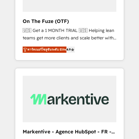
ABM: Drive pipeline with inbound, ABM, AEO,
SEO, & paid media. 👩‍💻Web Design: Build
high-performing websites with UX,
On The Fuze (OTF)
messaging, & conversion strategy that drive
🇺🇸 Get a 1 MONTH TRIAL 🇺🇸 Helping lean
results. 🤖AI Strategy: Activate Breeze Agents,
teams get more clients and scale better with
configure HubSpot AI, & maximize AEO with
our HubSpot Consulting & 'Done For You'
tailored AI services. 🧩Integrations: Extend
พาร์ทเนอร์โซลูชันระดับ Elite
4.9
Services. 🚀 Who We Work With 🚀 We help
HubSpot with custom integrations, hosting, &
lean, growing companies: - Win more
maintenance.
business - Reduce no-shows - Improve lead
& deal conversion rates - Scale with less
headcount ...by using HubSpot's full
capabilities. 🤓 What do you get? 🤓 Our
client's are too busy to learn the ins-and-outs
of HubSpot. We give you a Personal
Consultant + Tech Team to handle the heavy
lifting of mapping out AND building your
ideal system. + Get best practices and 'don't
Markentive - Agence HubSpot - FR -
know what you don't know'
EN