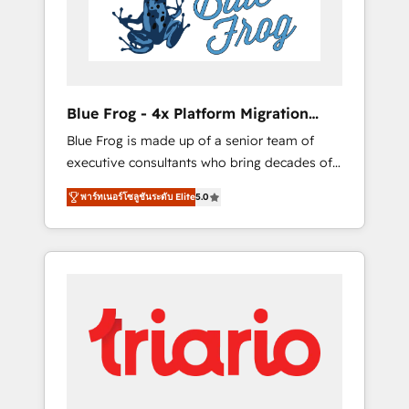
expertise to drive your business forward.
Since 2015 we are fully dedicated to
HubSpot and with an experienced team
(50+), we work with reputable companies in
B2B sectors such as manufacturing, SaaS and
Blue Frog - 4x Platform Migration
business services. We prepare a customized
Award Winner
Blue Frog is made up of a senior team of
business case that demonstrates the value
executive consultants who bring decades of
and impact of your digital transformation,
relevant, real world experience to our client
including a detailed financial rationale with a
พาร์ทเนอร์โซลูชันระดับ Elite
5.0
engagements. "Blue Frog is a top, trusted
focus on ROI and TCO. As a trusted extension
partner in HubSpot's ecosystem for a reason.
of your team, we believe in the power of
Their team brings over a decade of
partnership. Together, we embark on a
experience to the table, along with deep
transformational journey that sets your
knowledge of the HubSpot platform and
business up for long-term success. Unlock
strategies for driving growth. They are
your business. If not now, when?
committed to helping our customers grow
and finding solutions that fit their unique
business needs. We are thrilled to have Blue
Frog in the HubSpot ecosystem leading the