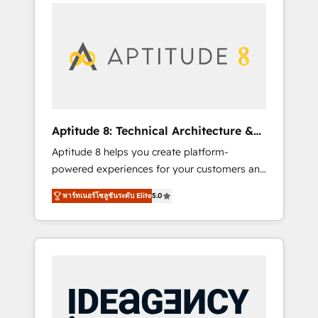
l'international, nous travaillons avec des ETI
contactez notre équipe pour un échange
ambitieuses, des grands groupes voulant
dédié.
aller au-delà d’une simple transformation
digitale et des startups florissantes. Nos 3
grandes expertises sont : ➤ L’intégration de
CRM et de méthodologie RevOps pour
aligner les équipes marketing, commerciales
et support client (data migration,
Aptitude 8: Technical Architecture &
synchronisation API, audit et maintenance) ➤
Deployment
Aptitude 8 helps you create platform-
La création de sites internet de conversion
powered experiences for your customers and
qui transforment les visiteurs en
teams. We build multi-hub solutions and
opportunités d'affaires ➤ La mise en place
พาร์ทเนอร์โซลูชันระดับ Elite
5.0
orchestrate operations across your entire
de stratégies d'acquisition marketing (SEO,
tech stack. Aptitude 8 is trusted by top
SEA, inbound, automatisation marketing,
brands such as Lenovo, Bluetooth,
ABM, IA, emailing) Informations clés : - 10 ans
International Sports Sciences Association,
d'expérience - 100+ intégrations CRM
SXSW, Notion, Soundcloud, American Nurses
HubSpot réussies - 40 experts conseil - 150
Association, Randstad, Uber Freight, and
certifications HubSpot cumulées
HubSpot itself. We have the largest technical