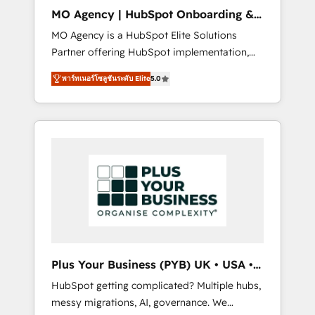
cleanup, and implementation. - Pre-built and
MO Agency | HubSpot Onboarding &
custom integrations across your full tech
Implementation
MO Agency is a HubSpot Elite Solutions
stack. - Custom object setup, CMS builds, and
Partner offering HubSpot implementation,
full-funnel automation. - Dashboards,
marketing automation, CRM and RevOps
lifecycle campaigns, and lead nurturing
พาร์ทเนอร์โซลูชันระดับ Elite
5.0
consulting, B2B SEO, paid media, content
sequences. - Cross-hub setup across
marketing, AEO and GEO (AI search
Marketing, Sales, Operations, and Service
optimisation), and HubSpot Content Hub
Hubs. - Ongoing optimization, managed
and WordPress development. We work with
support, and scalable retainers. Let’s make
enterprise and growth-led companies across
HubSpot your most powerful growth engine.
technology, professional services, financial
Built to convert, scale, and drive results.
services and industrial sectors. Offices in
Johannesburg, Cape Town, Dubai & London.
500+ HubSpot CRM implementations
delivered. AI visibility coverage across
ChatGPT, Claude, Perplexity, Gemini and
Plus Your Business (PYB) UK • USA •
Google AI Overviews. HubSpot Impact Award
Europe
HubSpot getting complicated? Multiple hubs,
- Customer First HubSpot Impact Award -
messy migrations, AI, governance. We
Integrations Innovation HubSpot Impact