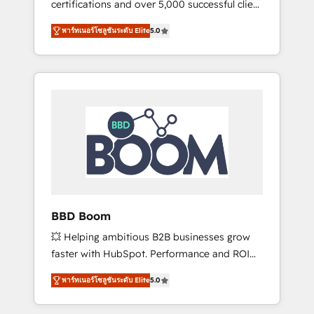
certifications and over 5,000 successful client
confidence and achieve a unified, data-
engagements, Vonazon turns marketing
driven approach to customer engagement.
พาร์ทเนอร์โซลูชันระดับ Elite
5.0
complexity into measurable, scalable growth.
From onboarding to enterprise-grade
campaigns, our in-house team builds scalable
strategies that drive long-term revenue. ⚙️
HubSpot Integration & Optimization •
Seamless CRM, CMS, and automation setup •
Complex platform migrations and data
cleanups • Custom APIs and third-party
integrations 📈 End-to-End Revenue
Acceleration • Lifecycle marketing and
pipeline growth programs • Sales enablement
BBD Boom
tools and CRM optimization • Retention
💥 Helping ambitious B2B businesses grow
strategies with customer journey mapping 🏅
faster with HubSpot. Performance and ROI
Elite-Level HubSpot Execution • 750+
focused. 💥 BBD Boom is the HubSpot
onboardings and 2,000+ implementations •
พาร์ทเนอร์โซลูชันระดับ Elite
5.0
partner that can help you to HubSpot Better.
Deep expertise across marketing, sales, and
We work with your teams to solve all your
service hubs • Built-in flexibility for startups