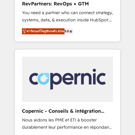
RevPartners: RevOps + GTM
from any legacy CRM. Zero downtime, full
You need a partner who can connect strategy,
data integrity. ➤ Implementation: Configure
systems, data, & execution inside HubSpot.
HubSpot to run your revenue process. Sales,
We bridge the gap where most agencies fall
marketing, and service wired together. ➤ AI
พาร์ทเนอร์โซลูชันระดับ Elite
5.0
short by combining GTM strategy with
and Integrations: Layer Breeze AI, custom
technical execution to solve the right
agents, and APIs to remove manual work. ➤
problem with the right solution. As the only
Ongoing Management: Monthly tune-ups,
firm in the world to hold Elite Partner
feature rollouts, adoption coaching. Buying
Accreditations with both HubSpot and Clay,
HubSpot, switching to it, or reviving a stale
our clients gain a unique advantage in CRM
portal? We are built for the work.
architecture, pipeline generation, data
intelligence, and go-to-market execution.
Why B2B Businesses Choose RP: - Secure:
Soc2 compliant 🛡️ - Pricing: Implementations
starting at $1,5k 💵 - Speed: Launch in 14
Copernic - Conseils & intégration
days ⚡ - Global: 75+ RPers across five
HubSpot
Nous aidons les PME et ETI à booster
continents 🌐 - Scale: Largest organically
durablement leur performance en répondant
grown & fastest tiering Elite HubSpot Partner
aux vrais défis : • Intégration de HubSpot