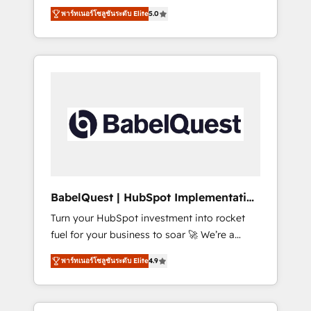
organise that complexity, so your team can
Award - Platform Migration Excellence
พาร์ทเนอร์โซลูชันระดับ Elite
5.0
put HubSpot to work... Welcome to our
HubSpot Impact Award - Platform Excellence
Profile! We help with: • CRM implementation,
40+ full-time HubSpot professionals. 100s of
reports, workflows, and team training • CRM
certifications and accreditations with
migration from Salesforce, Pipedrive,
HubSpot.
Dynamics and others • Technical projects
including custom API integrations • AI
governance for HubSpot-centred operations
A little about us: • Boutique 'Elite' team of 12 •
150+ clients across Sales Hub, Marketing
Hub, Service Hub, Data Hub and CMS •
ISO/IEC 27001:2022, ISO 9001:2015, and ISO
BabelQuest | HubSpot Implementation
42001:2023 certified - the AI management
& Consultancy
Turn your HubSpot investment into rocket
standard • GuardHub: our AI governance
fuel for your business to soar 🚀 We’re a
framework, built on ISO 42001 Ready for the
team of accredited HubSpot experts ready
next step? Click the 👈 '𝗖𝗼𝗻𝘁𝗮𝗰𝘁 𝗯𝘂𝘀𝗶𝗻𝗲𝘀𝘀'
พาร์ทเนอร์โซลูชันระดับ Elite
4.9
to help you. We can implement the platform
button to get in touch (𝘸𝘦'𝘳𝘦 𝘴𝘶𝘱𝘦𝘳
into complex business environments,
𝘳𝘦𝘴𝘱𝘰𝘯𝘴𝘪𝘷𝘦)
optimise what you've got and make sure you