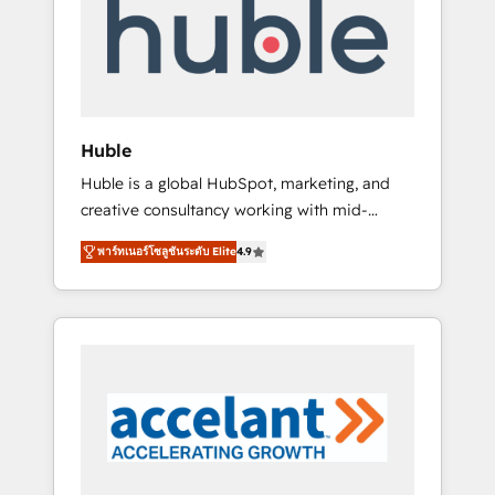
Custom Integrations Slash months from your
API Integration project... ⬅️ Click "Contact
Business" ⬅️ to access 150+ Kickstart
Integration templates that put HubSpot in
the center of your tech stack, syncing... 🛍️
Shopify or WooCommerce 💲 Stripe or
Huble
Paypal 💰 Sage or Netsuite 🤖 Google or
Huble is a global HubSpot, marketing, and
Microsoft ✍️ DocuSign or PandaDoc 🌐
creative consultancy working with mid-
Avalara or Quaderno HubSnacks holds the
market and enterprise businesses. We go
rare Advanced "Custom Integrations"
พาร์ทเนอร์โซลูชันระดับ Elite
4.9
beyond implementation, shaping the
Accreditation, securely sync data across... 🔄
strategy, processes, and teams that turn
any apps, in any direction. Stuck on your old
HubSpot into a genuine growth engine.
CRM..? Migrate | seamlessly off your old CRM
Named HubSpot's Global Partner of the Year
onto a clean new HubSpot portal with
in 2024, consistently ranked among their top
Advanced Website and CRM Migrations using
5 partners worldwide, and with over 15 years
our in-house "HubScrub" Tool.
in the ecosystem, Huble has built a track
record that speaks for itself. One company,
one operating model, delivering across