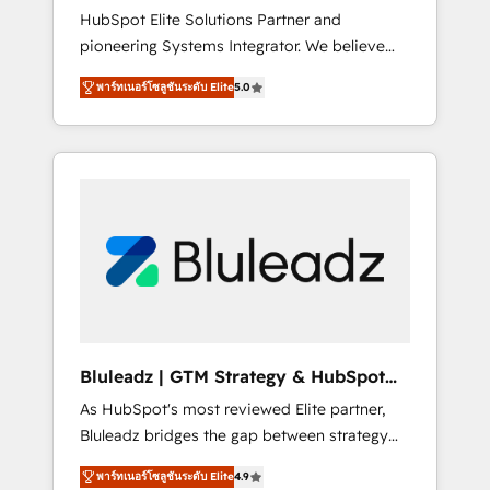
HubSpot Elite Solutions Partner and
processes evolve. Since 2014, we’ve
pioneering Systems Integrator. We believe
supported 1,400+ clients across a wide range
technology should serve business strategy,
of industries, including healthcare, software,
พาร์ทเนอร์โซลูชันระดับ Elite
5.0
not the other way around. Every engagement
B2B services, manufacturing, financial
begins with clear objectives, customer
services and more. Whether clients are new
journey mapping, and measurable KPIs. Only
to HubSpot or expanding into more
then we architect solutions. The question is
advanced use cases, we focus on delivering
never which features to activate, but which
clean, scalable, AI-ready systems that create
outcomes to deliver. -SYSTEM INTEGRATION-
long-term value and a consistently strong
Connectors, workflows, and data
client experience.
architectures that make HubSpot the
operational hub, integrated with SAP,
Microsoft Dynamics, custom ERPs, and any
enterprise platform. Proprietary apps extend
Bluleadz | GTM Strategy & HubSpot
HubSpot beyond standard configurations. -
Implementation
As HubSpot's most reviewed Elite partner,
AI-FIRST- AI across customer-facing
Bluleadz bridges the gap between strategy
operations to accelerate decisions,
and execution. We don't just "set up tools" —
streamline processes, and unlock efficiency
พาร์ทเนอร์โซลูชันระดับ Elite
4.9
we install the GTM Operating System (GTM