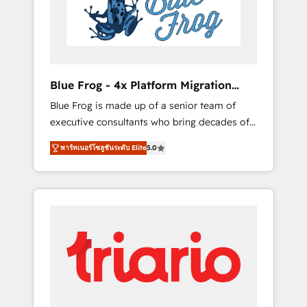
expertise to drive your business forward.
Since 2015 we are fully dedicated to
HubSpot and with an experienced team
(50+), we work with reputable companies in
B2B sectors such as manufacturing, SaaS and
Blue Frog - 4x Platform Migration
business services. We prepare a customized
Award Winner
Blue Frog is made up of a senior team of
business case that demonstrates the value
executive consultants who bring decades of
and impact of your digital transformation,
relevant, real world experience to our client
including a detailed financial rationale with a
พาร์ทเนอร์โซลูชันระดับ Elite
5.0
engagements. "Blue Frog is a top, trusted
focus on ROI and TCO. As a trusted extension
partner in HubSpot's ecosystem for a reason.
of your team, we believe in the power of
Their team brings over a decade of
partnership. Together, we embark on a
experience to the table, along with deep
transformational journey that sets your
knowledge of the HubSpot platform and
business up for long-term success. Unlock
strategies for driving growth. They are
your business. If not now, when?
committed to helping our customers grow
and finding solutions that fit their unique
business needs. We are thrilled to have Blue
Frog in the HubSpot ecosystem leading the