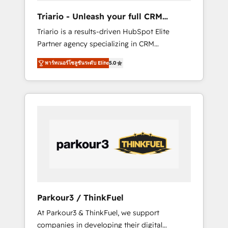
way for customers!" - Yamini Rangan, CEO of
Triario - Unleash your full CRM
HubSpot “Our experience with the team at
potential
Triario is a results-driven HubSpot Elite
Blue Frog has been nothing short of
Partner agency specializing in CRM
extraordinary. Their years of experience and
implementations & migrations, Revenue
quality of skilled staff has earned them a
พาร์ทเนอร์โซลูชันระดับ Elite
5.0
Operations, Custom Integrations, Custom AI
trusted reputation within the HubSpot
agents and AI-ready Website Design With
ecosystem as a reliable partner capable of
over 15 years of experience, we help
delivering remarkable experiences for our
companies bridge the gap between
most sophisticated clients.” - Brian Garvey,
marketing, sales, and customer success
VP, Solutions Partner Program, HubSpot.
through smart automation, data hygiene, and
tailored HubSpot solutions. Our clients
choose us because we blend the expertise of
a global consultancy with the care and agility
of a boutique firm. At Triario, we’re big
enough to deliver but small enough to listen.
Parkour3 / ThinkFuel
Our Services: HubSpot implementations &
At Parkour3 & ThinkFuel, we support
data migration Custom AI agents Revenue
companies in developing their digital
Operations API integrations AI-ready Website