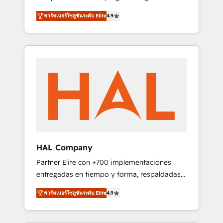
strategies by leveraging technologies and
design Let’s turn your CRM into your growth
พาร์ทเนอร์โซลูชันระดับ Elite
4.9
automating their marketing and sales
engine!
processes to generate growth. Our offer
spans from Strategy to Operations. We
specialize in CRM onboarding and
implementation, web design, sales &
marketing automation, and digital marketing.
With extensive experience working with tech
companies and manufacturers since 2002,
we are committed to empowering our clients
and developing their autonomy. Get to grips
with HubSpot through guided
HAL Company
implementation and seamless integration of
Partner Elite con +700 implementaciones
the CRM platform into your digital
entregadas en tiempo y forma, respaldadas
ecosystem. Would you like support in
por 6 acreditaciones de HubSpot y un
deploying your inbound marketing strategy?
พาร์ทเนอร์โซลูชันระดับ Elite
4.9
equipo de 6 Certified Trainers avalados por
We'll provide support tailored to your needs
HubSpot Academy. Acompañamos a las
and sales objectives. With 125+ certifications,
empresas en cada etapa de su crecimiento