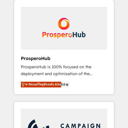
we are part of the most certified Canadian
integrando estrategia, tecnología y procesos
agencies, and we both hold Onboarding
comerciales para potenciar resultados reales.
Accreditations. Based in Canada (coast to
Nos caracterizamos por combinar excelencia
coast), our services are offered in both
técnica con una mirada estratégica a largo
English & French.
plazo.
ProsperoHub
ProsperoHub is 100% focused on the
deployment and optimisation of the
HubSpot CRM platform. Our highly
พาร์ทเนอร์โซลูชันระดับ Elite
5.0
experienced team of solutions experts will
ensure that you achieve maximum adoption
and ROI from your HubSpot investment. Use
our extensive HubSpot, sales, marketing,
service and integrations expertise to lead
your team on their HubSpot journey, design