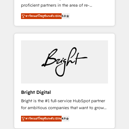
proficient partners in the area of re-
platforming, website design & development.
พาร์ทเนอร์โซลูชันระดับ Elite
5.0
We specialize in multi-hub implementations
for mid-market & enterprise companies. We
are woman-owned, powered by coffee, and
we ❤️ dogs. We produce award-winning work
for our clients. 🏆2023 Technical Expertise
Impact Award 🏆2022 Technical Expertise
Impact Award 🏆2022 Platform Migration
Excellence Impact Award 🏆2020 Elite
Solutions Partner 🏆2019 Integrations
HubSpot Impact Award 🏆2019 Marketing
Enablement HubSpot Impact Award 🏆2018
Bright Digital
Website Design HubSpot Impact Award 🏆
Bright is the #1 full-service HubSpot partner
2017 Website Design HubSpot Impact Award
for ambitious companies that want to grow
🏆2016 Growth-Driven Design Agency of the
smarter. From HubSpot onboarding, to
Year 🏆2016 Sales Enablement HubSpot
พาร์ทเนอร์โซลูชันระดับ Elite
4.9
training, from developing a new website to
Impact Award 🏆2015 Growth-Driven Design
lead generation and digital marketing; we do