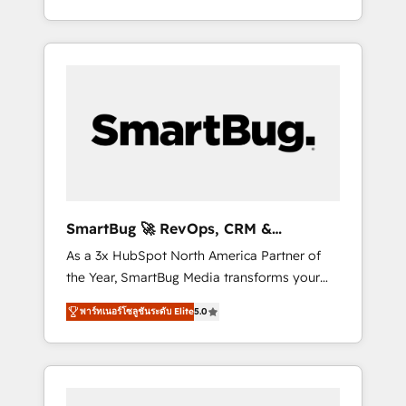
at scale. From predictive intelligence to
OS) to align your leadership and engineer a
conversational AI, we turn data into action
portal that drives predictable revenue
and automation into competitive advantage.
velocity. 🚀 GTM Strategy & Alignment
✦ 150+ implementations ✦ 100+
Workshops & Sprints: Identify "Valleys of
certifications ✦ 7 accreditations
Death" stalling growth. Fix your ICP, Math,
and Story to stop "accelerating a mess." ⚙️
Elite Engineering & AI Scalable Architecture:
Zero-technical-debt setup across all Hubs,
validated by our 7 HubSpot Accreditations.
AI-Powered RevOps: Breeze AI, custom AI
SmartBug 🚀 RevOps, CRM &
agents, and high-integrity migrations for total
Integration Experts
As a 3x HubSpot North America Partner of
reporting clarity. Security & Compliance: SOC
the Year, SmartBug Media transforms your
2 Type I and HIPAA attested for enterprise-
customer lifecycle into a revenue engine. Our
grade data security. 🏆 Why Bluleadz? GTM
พาร์ทเนอร์โซลูชันระดับ Elite
5.0
unified ecosystem includes specialized
OS Partner | 16+ Years Experience | 1,000+
divisions Globalia (AI & Software) and Point
Five-Star Reviews
Success Media (Paid Media), making this the
official home for all three brands. 🔄