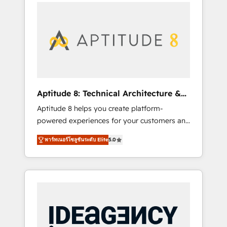
l'international, nous travaillons avec des ETI
contactez notre équipe pour un échange
ambitieuses, des grands groupes voulant
dédié.
aller au-delà d’une simple transformation
digitale et des startups florissantes. Nos 3
grandes expertises sont : ➤ L’intégration de
CRM et de méthodologie RevOps pour
aligner les équipes marketing, commerciales
et support client (data migration,
Aptitude 8: Technical Architecture &
synchronisation API, audit et maintenance) ➤
Deployment
Aptitude 8 helps you create platform-
La création de sites internet de conversion
powered experiences for your customers and
qui transforment les visiteurs en
teams. We build multi-hub solutions and
opportunités d'affaires ➤ La mise en place
พาร์ทเนอร์โซลูชันระดับ Elite
5.0
orchestrate operations across your entire
de stratégies d'acquisition marketing (SEO,
tech stack. Aptitude 8 is trusted by top
SEA, inbound, automatisation marketing,
brands such as Lenovo, Bluetooth,
ABM, IA, emailing) Informations clés : - 10 ans
International Sports Sciences Association,
d'expérience - 100+ intégrations CRM
SXSW, Notion, Soundcloud, American Nurses
HubSpot réussies - 40 experts conseil - 150
Association, Randstad, Uber Freight, and
certifications HubSpot cumulées
HubSpot itself. We have the largest technical