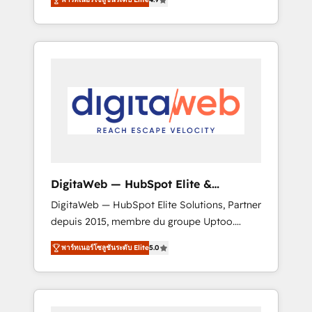
industries. With 150+ HubSpot-certified
experts, we deliver scalable solutions to
complex GTM and RevOps challenges. Our
Expertise 🔹 Onboarding & Implementation:
Accredited HubSpot Partner, ensuring
smooth setup tailored to your GTM motion.
🔹 Migrations: Move from other CRMs to
HubSpot without data loss or downtime. 🔹
RevOps Strategy: Align teams, processes, and
data to drive revenue efficiency. 🔹
Integrations: Connect HubSpot with your tech
DigitaWeb — HubSpot Elite &
stack for better adoption. 🔹 Custom
Intégrations ERP
DigitaWeb — HubSpot Elite Solutions, Partner
Solutions: Build tailored apps, workflows, and
depuis 2015, membre du groupe Uptoo.
configurations. We are SOC 2 Type II and ISO
Nous aidons les ETI et PME B2B à unifier
27001 certified, reinforcing our commitment
พาร์ทเนอร์โซลูชันระดับ Elite
5.0
Marketing, Ventes et Service sur HubSpot
to data security and compliance. At
grâce à la Revenue Architecture : alignement
OneMetric, we help revenue teams focus on
des équipes, pipeline prévisible, croissance
the OneMetric that matters most: revenue.
mesurable. 🔌 Intégrations complexes : ERP