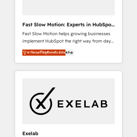
right HubSpot package for your business -
Full CRM, Marketing, and Sales Hub
implementations - Custom dashboards and
Fast Slow Motion: Experts in HubSpot
reporting - Workflow automation and data
& Salesforce
Fast Slow Motion helps growing businesses
clean-up - Sales enablement and team
implement HubSpot the right way from day
training - Ongoing optimisation and RevOps
one — with the flexibility to scale as
support Based in Leeds and London, we
พาร์ทเนอร์โซลูชันระดับ Elite
4.9
complexity increases. Highly certified in both
partner with SMEs across the UK who are
HubSpot and Salesforce, we bring deep
ready to turn HubSpot into the growth
experience in CRM implementation,
engine it’s meant to be.
integrations, and data migration across
modern business systems. Built to serve
growing mid-market and enterprise
organizations, our team combines strong
technical execution with real business
perspective. Many of our consultants have
scaled businesses themselves, giving us a
practical understanding of what owners and
Exelab
operators need as their systems, data, and