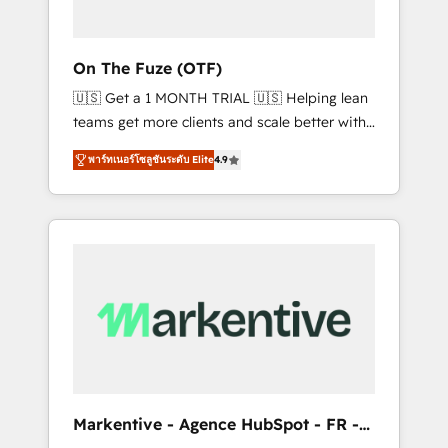
ABM: Drive pipeline with inbound, ABM, AEO,
SEO, & paid media. 👩‍💻Web Design: Build
high-performing websites with UX,
On The Fuze (OTF)
messaging, & conversion strategy that drive
🇺🇸 Get a 1 MONTH TRIAL 🇺🇸 Helping lean
results. 🤖AI Strategy: Activate Breeze Agents,
teams get more clients and scale better with
configure HubSpot AI, & maximize AEO with
our HubSpot Consulting & 'Done For You'
tailored AI services. 🧩Integrations: Extend
พาร์ทเนอร์โซลูชันระดับ Elite
4.9
Services. 🚀 Who We Work With 🚀 We help
HubSpot with custom integrations, hosting, &
lean, growing companies: - Win more
maintenance.
business - Reduce no-shows - Improve lead
& deal conversion rates - Scale with less
headcount ...by using HubSpot's full
capabilities. 🤓 What do you get? 🤓 Our
client's are too busy to learn the ins-and-outs
of HubSpot. We give you a Personal
Consultant + Tech Team to handle the heavy
lifting of mapping out AND building your
ideal system. + Get best practices and 'don't
Markentive - Agence HubSpot - FR -
know what you don't know'
EN