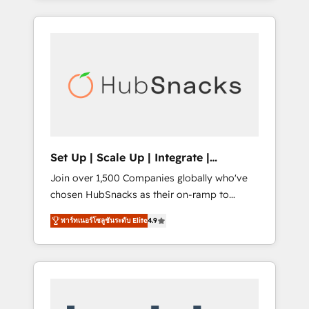
Agency of the Year 🏆2015 Became the 5th
it all (and with great results)! In short, our
Agency to reach Diamond 🏆2014 HubSpot
services include: - HubSpot consultancy:
COS Performance Award 🏆2014 HubSpot
onboarding, training, data migration -
COS Design Award 🏆2013 HubSpot
HubSpot development: websites, custom
Marketplace Provider of the Year 🏆2011
modules, integrations - Marketing & sales
Became a HubSpot Partner 📆Founded in
solutions: digital marketing, advertising,
1997
campaigns, content and design We connect
people, data and technology to improve
customer experiences. With our bright
Set Up | Scale Up | Integrate |
people, exciting ideas and can-do mentality,
HubSnacks FlexPlan
Join over 1,500 Companies globally who've
we ensure revenue growth on a daily basis.
chosen HubSnacks as their on-ramp to
So tell us your challenge; our passionate and
HubSpot since 2014 Simple pay-as-you-go
growth driven team of 100+ experts is ready
พาร์ทเนอร์โซลูชันระดับ Elite
4.9
plans that accelerate value... 1️⃣ Set Up |
for you! Driving digital growth |
Onboarding New or Check-fixing existing
www.brightdigital.com
HubSpot portals 2️⃣ Scale Up | 100% HubSpot
Task Execution... Global 24/7 ... All Experts 3️⃣
Integrate | your entire Tech Stack with