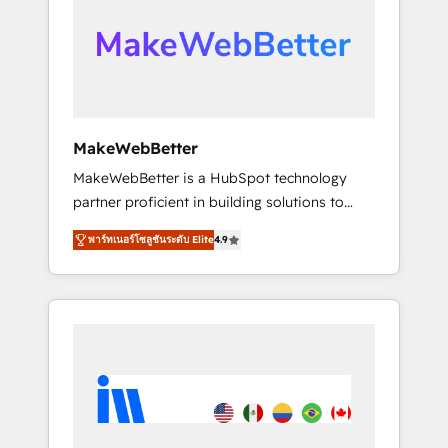
From multi-region migrations to AI-powered
automation, we turn complexity into clarity,
human at global scale. 🏆 HubSpot’s CEO
called us “the partner of the future.” Others
agree it is proof of trust built through
measurable impact.
MakeWebBetter
MakeWebBetter is a HubSpot technology
partner proficient in building solutions to
maximize the operational efficiency of
พาร์ทเนอร์โซลูชันระดับ Elite
4.9
HubSpot. The fastest-growing tech-enabler &
facilitator, MakeWebBetter, hands you the
blend of HubSpot expertise & eminent
solutions & integrations. Trust us to
streamline your HubSpot experience. 🚀
HubSpot Elite Partners with 10+ years of
HubSpot experience 🤝HubSpot Premier
Integration partner 🤝Google Premier Partner
2023 🌟5 HubSpot Accreditations 🌟Won