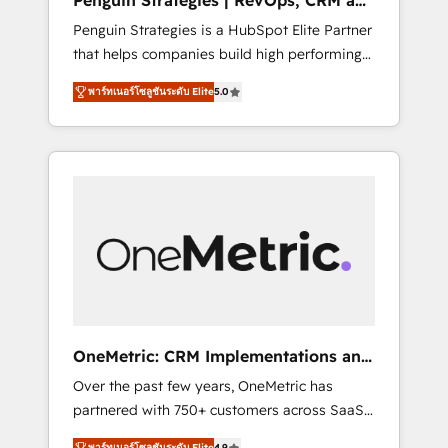
Penguin Strategies | RevOps, CRM and
Pas pour remplacer l'humain, mais pour
AI
Penguin Strategies is a HubSpot Elite Partner
l'augmenter. Chez Ideagency, nous
that helps companies build high performing
accompagnons cette transformation. D'abord
revenue operations across complex sales
les fondations : des données unifiées, des
พาร์ทเนอร์โซลูชันระดับ Elite
5.0
cycles, multi system environments and global
processus alignés. Ensuite l'augmentation :
SaaS or manufacturing teams. Trusted by
l'IA là où elle crée de la valeur. Et surtout :
leading enterprises and fast growing scale
l'humain qui reste au centre. Parce que la
ups including Sony, Rapyd, Fiverr, XM Cyber,
vraie performance vient de l'intérieur. Act
Bridgepointe Technologies, EMA Design
Inside. Stand Out.
Automation and Uptive. 📊 RevOps & data
architecture 🔗 CRM migrations & End to end
integrations 🤖 AI workflows & enrichment 📘
Team enablement & company-wide adoption
We create HubSpot environments that teams
use with confidence and that leadership can
OneMetric: CRM Implementations and
rely on for scalable revenue insights.
GTM engineering
Over the past few years, OneMetric has
partnered with 750+ customers across SaaS,
fintech, healthcare, real estate, and other
พาร์ทเนอร์โซลูชันระดับ Elite
4.9