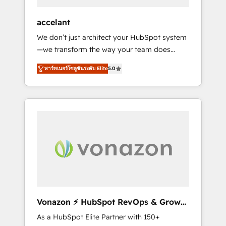
offices and consulting teams in the UK, USA,
Canada, Germany, France, Belgium,
accelant
Singapore, and South Africa. Certified
We don’t just architect your HubSpot system
compliant with ISO/IEC 27001:2022 and ISO
—we transform the way your team does
9001:2015 across all seven international
business. As an Elite HubSpot Solutions
offices and 175+ employees.
พาร์ทเนอร์โซลูชันระดับ Elite
5.0
Partner, we specialize in creating tailored,
end-to-end CRM solutions that accelerate
growth, improve operational efficiency, and
ensure faster time to value on HubSpot.
What sets us apart? Our people-centric
approach. From day one, our team takes the
time to deeply understand your unique
needs, crafting custom strategies that deliver
impactful results. Our mission is to empower
you to unlock HubSpot’s full potential—faster.
Through expert training, unmatched
Vonazon ⚡ HubSpot RevOps & Growth
responsiveness, and ongoing support, we
Strategy Experts
As a HubSpot Elite Partner with 150+
equip your team to adopt new systems with