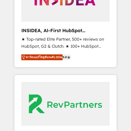
integrated marketing campaigns, & RevOps
frameworks that fuel long-term success We
connect the entire customer lifecycle through
seamless integrations, ensure long-term
INSIDEA, AI-First HubSpot
adoption with change-management
Onboarding & RevOps
★ Top-rated Elite Partner, 500+ reviews on
programs, and align marketing, sales, and
HubSpot, G2 & Clutch. ★ 100+ HubSpot
service to drive sustainable growth With 6
Certified Experts & Trainers across the team
key HubSpot accreditations and experience
พาร์ทเนอร์โซลูชันระดับ Elite
5.0
★ 1,500+ implementations across five
across hundreds of organizations in dozens
continents ★ AI-First, RevOps-led,
of industries, there’s a good chance one of
Onboarding obsessed ★ Company of the
our globally integrated teams has worked
Year 2024/25 INSIDEA helps growing
with clients just like you Let’s explore
companies turn HubSpot into a revenue
whether S2 is the partner you’ve been
engine. We onboard your team, migrate your
looking for...and get your next big initiative
data, and build AI-powered workflows that
moving!
drive adoption from week one, in your time
zone. What we do ➤ Onboarding: Live in
weeks, with workflows built around your
business, not a template. ➤ Migration: Move