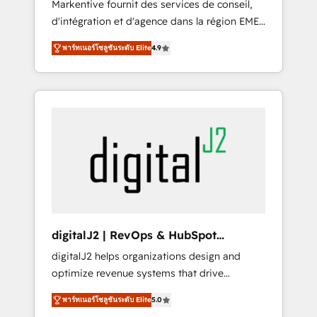
Markentive fournit des services de conseil,
recommendations to maximize conversions!
d'intégration et d'agence dans la région EMEA
OTF is an Elite Partner (top 1% of 6,500+
et North America. Avec plus de 115 experts en
Partners) and was named 2023 HubSpot
พาร์ทเนอร์โซลูชันระดับ Elite
4.9
marketing automation, Growth, Revops, CRM
Partner of the Year 💥 Trusted by 2,500+
et webdesign. Markentive is both a
companies to help them scale and close
consulting firm, a digital agency and an
more business, by using HubSpot (the right
integrator. With over 115 experts in marketing
way). ⭐️ Here's more info:
automation, growth, revops, CRM and
www.onthefuze.com/hubspot-admin Contact
webdesign (We focus on EMEA - USA
us to learn more!
customers).
digitalJ2 | RevOps & HubSpot
Implementations
digitalJ2 helps organizations design and
optimize revenue systems that drive
scalable, predictable growth. As a triple-
พาร์ทเนอร์โซลูชันระดับ Elite
5.0
accredited HubSpot Solutions Partner, we