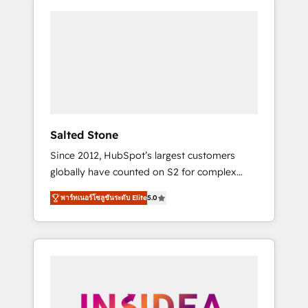
Salted Stone
Since 2012, HubSpot’s largest customers
globally have counted on S2 for complex
migrations, change management, systems
พาร์ทเนอร์โซลูชันระดับ Elite
5.0
integration, and creative solutions that
deliver measurable impact and transform
brand experiences As one of the few full-
service creative agencies in the HubSpot
ecosystem, we blend strategy, technology, &
award-winning design to build scalable,
globally regionalized HubSpot websites,