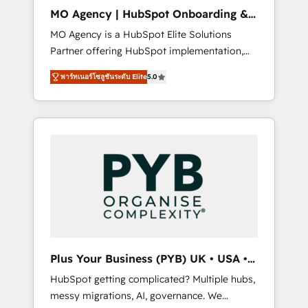
cleanup, and implementation. - Pre-built and
MO Agency | HubSpot Onboarding &
custom integrations across your full tech
Implementation
MO Agency is a HubSpot Elite Solutions
stack. - Custom object setup, CMS builds, and
Partner offering HubSpot implementation,
full-funnel automation. - Dashboards,
marketing automation, CRM and RevOps
lifecycle campaigns, and lead nurturing
พาร์ทเนอร์โซลูชันระดับ Elite
5.0
consulting, B2B SEO, paid media, content
sequences. - Cross-hub setup across
marketing, AEO and GEO (AI search
Marketing, Sales, Operations, and Service
optimisation), and HubSpot Content Hub
Hubs. - Ongoing optimization, managed
and WordPress development. We work with
support, and scalable retainers. Let’s make
enterprise and growth-led companies across
HubSpot your most powerful growth engine.
technology, professional services, financial
Built to convert, scale, and drive results.
services and industrial sectors. Offices in
Johannesburg, Cape Town, Dubai & London.
500+ HubSpot CRM implementations
delivered. AI visibility coverage across
ChatGPT, Claude, Perplexity, Gemini and
Plus Your Business (PYB) UK • USA •
Google AI Overviews. HubSpot Impact Award
Europe
HubSpot getting complicated? Multiple hubs,
- Customer First HubSpot Impact Award -
messy migrations, AI, governance. We
Integrations Innovation HubSpot Impact