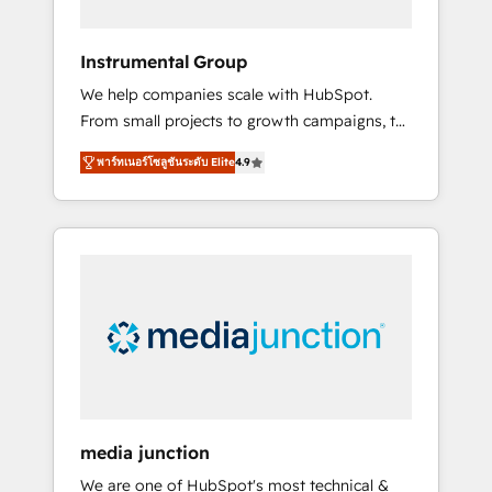
HubSpot Theme Challenge 2021 🌟
INBOUND’19 HubSpot Rising Star Why us?
Instrumental Group
Harnessing the full potential of the powerful
We help companies scale with HubSpot.
HubSpot CRM. ✔️A team of HubSpot experts
From small projects to growth campaigns, to
backed by over 10+ years of HubSpot
CRM and websites. Hire an agency that's
experience ✔️Flexible pricing models —
พาร์ทเนอร์โซลูชันระดับ Elite
4.9
experienced in every inch of HubSpot and
Hourly-fee (assigned one Dedicated
willing to work hand-in-hand with your team
HubSpot Admin); Monthly-fee (HubSpot
to simplify the complex and build a better
Admin + Project Manager); and Fixed Project
experience for your team and customers.
Cost (as per requirement). ✔️Helped over
25,000+ customers so far with our HubSpot
solutions. ✔️Bespoke apps & on-demand
bundle services. Connect with us today!
media junction
We are one of HubSpot's most technical &