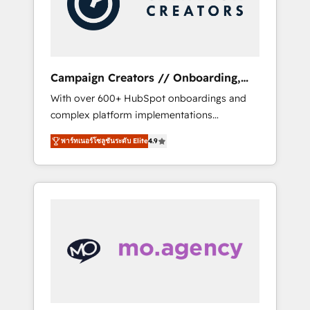
and implement your processes and skilfully
bring your revenue infrastructure to life. Our
collaborative approach keeps you in control
whilst we plan and support the route to your
revenue goals. We have successfully
Campaign Creators // Onboarding,
supported over 500 organisations with
CRM Migration
With over 600+ HubSpot onboardings and
HubSpot implementation, optimisation,
complex platform implementations
training, and adoption assurance. Our tried
delivered, CC is the go-to Elite Solutions
and tested Roadmap methodology will
พาร์ทเนอร์โซลูชันระดับ Elite
4.9
Partner for businesses ready to migrate,
ensure that you receive the best deployment
replatform, and scale smarter. We specialize
experience possible. Whether you are new to
in high-impact CRM and CMS migrations and
HubSpot or seeking to turn around a poor
onboarding from platforms like Salesforce,
install, our team have the change
NetSuite, Zoho, Pardot, Marketo, Microsoft
management expertise to deliver the
Dynamics, Wix, WordPress and legacy CRMs,
solutions you need.
turning fragmented systems into unified,
growth-ready HubSpot architectures that
accelerate revenue operations and
performance. - Multi-object CRM migration,