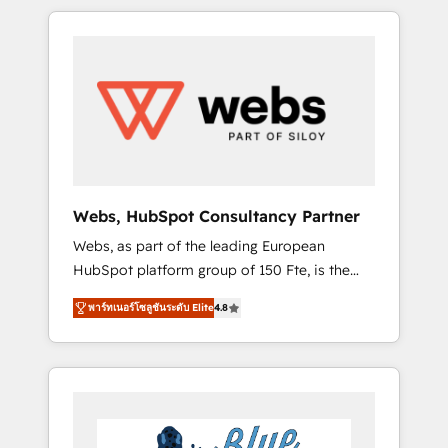
HubSpot challenges and improve user
to global brands
adoption, sales process and marketing
results. Services 📚 Onboarding your team to
HubSpot for the first time 🔧 Designing and
optimising your HubSpot set-up for better
results 🌐 Website design and build using
HubSpot 🔌 Integrating HubSpot with other
systems 🎓 Training your teams to be
HubSpot pros 📊 Lead generation services
Webs, HubSpot Consultancy Partner
using HubSpot Why us? - SIX HubSpot
Webs, as part of the leading European
Accreditations - awarded by HubSpot after a
HubSpot platform group of 150 Fte, is the
rigorous process for CRM, Solutions
trusted Elite HubSpot CRM Partner offering
Architecture, Onboarding , Data Migration,
พาร์ทเนอร์โซลูชันระดับ Elite
4.8
you a roadmap on maximizing EBITDA and
Custom Integration & Platform Enablement -
achieving Commercial Excellence. With our
Onboarded over 500 businesses to HubSpot
targeted processes, we strengthen your
-Top 1% of partners worldwide -In-house
digital transformation and minimize costs. As
team of 25+ experts Contact us today to help
HubSpot's Advanced Accredited CRM
you get more from your investment in
Implementation partner, we provide
HubSpot. www.bbdboom.com