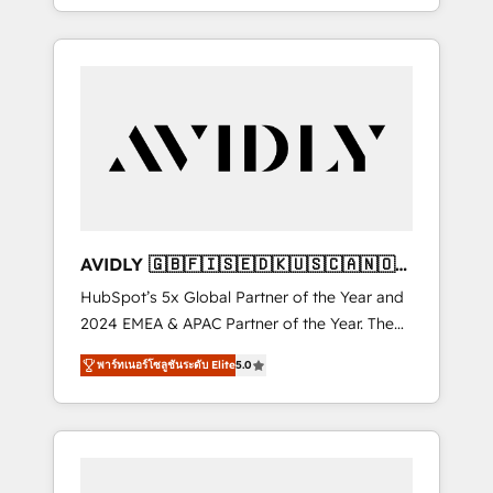
specialize in both strategic RevOps planning
and hands-on technical execution - building
the operational foundation companies need
to thrive. Industries we specialize in: -
Manufacturing - Healthcare - Financial
Services - Managed IT (MSP) - Franchises -
Professional Services - And more! How we
help: ✔️ Full HubSpot implementations and
portal optimization ✔️ Data migrations, CRM
architecture, and reporting foundations ✔️
AVIDLY 🇬🇧🇫🇮🇸🇪🇩🇰🇺🇸🇨🇦🇳🇴
Custom integrations and workflow
🇩🇪🇦🇺🇳🇿
HubSpot’s 5x Global Partner of the Year and
automation ✔️ User adoption programs,
2024 EMEA & APAC Partner of the Year. The
training, and enablement Through project-
world’s most experienced and fully
based engagements and ongoing RevOps
พาร์ทเนอร์โซลูชันระดับ Elite
5.0
accredited HubSpot Solutions Partner. 🚀
partnerships, we guide organizations through
With 2,750+ HubSpot projects delivered and
the revenue maturity model - delivering the
370+ specialists across EMEA, APAC and NAM,
right improvements at the right time so
we de-risk complex CRM programmes and
operations evolve strategically and
accelerate ROI across every HubSpot Hub. 🧭
sustainably as the business grows.