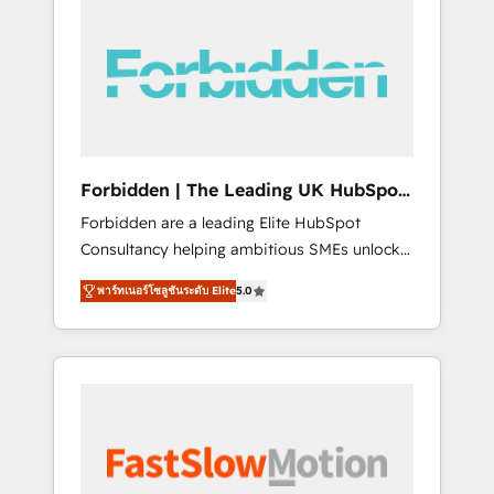
(Divalto, Sage X3, Cegid, Pennylane,
Dynamics..), VOIP (Aircall, Ringover, Modjo),
Shopify, Oneflow. 💻 Développements
custom : CRM UI Extensions (React),
Serverless Node.js, Custom Objects, thèmes
HubL, agents IA & Breeze AI. 🎯 Secteurs :
Industrie, Distribution B2B, SaaS, Services
Forbidden | The Leading UK HubSpot
B2B, Immobilier, Viticulture, Finance. 🚀 Nos
Consultancy
Forbidden are a leading Elite HubSpot
livrables : migration sécurisée,
Consultancy helping ambitious SMEs unlock
implémentation Marketing + Sales + Service
the full potential of HubSpot. Too many
Hub, synchronisation ERP ↔ HubSpot temps
พาร์ทเนอร์โซลูชันระดับ Elite
5.0
businesses invest in HubSpot but never see
réel, formation équipes. 🏆 +350 projets
the ROI they expected due to poor adoption,
livrés. Accrédités HubSpot CRM
messy data, and disconnected teams getting
Implementation, Data Migration & Custom
in the way. That’s where we come in. We
Integration. 📩 Parlons de votre projet →
partner with scaling businesses across the UK
digitaweb.com
to design, implement, and optimise HubSpot
so it actually drives revenue, not just reports
on it. Our services include: - Choosing the