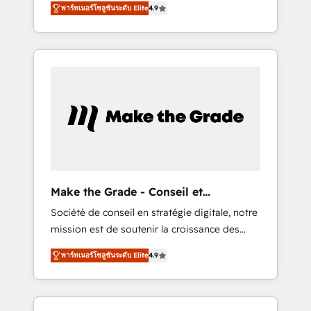
🪴 - Sales Hub: More implementations than
พาร์ทเนอร์โซลูชันระดับ Elite
4.9
avec d’autres outils (ERP, téléphonie, etc.) •
any other Partner 💻 - Migrations: We convert
Alignement des équipes grâce à un outil et
Salesforce addicts to HubSpot evangelists 🧡
des données partagées • Amélioration de la
Don't hire a marketing agency for an Ops
collecte et de l’analyse des données pour des
problem. Don't hire a technical agency for a
décisions éclairées • Optimisation de
growth problem. Hire a partner built to solve
l’efficacité et de la productivité des équipes
both.
Notre équipe de 30 consultants certifiés
HubSpot aborde chaque projet avec un
engagement total, alignant processus métiers
et technologie, et guidant vos équipes à
travers le changement, tout en centrant vos
Make the Grade - Conseil et
objectifs d’entreprise. Grâce à une
intégrateur HubSpot
Société de conseil en stratégie digitale, notre
méthodologie éprouvée auprès de plus de
mission est de soutenir la croissance des
400 clients, nous comprenons rapidement
entreprises B2B à travers l’acquisition de
vos enjeux et intégrons parfaitement
พาร์ทเนอร์โซลูชันระดับ Elite
4.9
nouveaux clients, l'intégration CRM et le
HubSpot dans votre organisation. Pour toute
développement des revenus auprès de vos
question technique ou besoin de
comptes existants. En France et à
structuration de votre projet HubSpot,