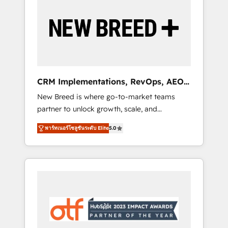
Implementation & Integration - Seamless
migrations and system integrations powered
by Globalia’s technical development team. -
19 HubSpot-certified trainers to drive
platform adoption. 📈 Revenue Generation -
Full-funnel marketing and high-performance
advertising via Point Success Media. - Expert
CRM Implementations, RevOps, AEO
deployment of Breeze AI and custom agents
+ Web, Demand Gen
New Breed is where go-to-market teams
to automate growth. 🏆 Elite Excellence - 8
partner to unlock growth, scale, and
platform accreditations and deep HIPAA-
transformation. We help companies activate
compliance expertise. - A team of 250+
พาร์ทเนอร์โซลูชันระดับ Elite
5.0
HubSpot’s AI-powered customer platform
experts dedicated to your resilient growth.
and operationalize HubSpot’s Loop
Marketing framework through expert-led
services, smart agents, and purpose-built
apps, tailored to your business. Together, we
unlock results, fast. ⚙️CRM & RevOps: Align all
Hubs to your buyer journey for clean data,
scalability, & reporting. 🎯Demand Gen &