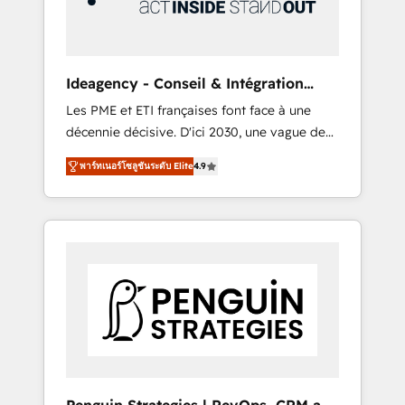
consulting team of any HubSpot partner and
expertise across operational strategy,
business-first process building, system
integration, custom development, and
Ideagency - Conseil & Intégration
extensibility. When you work with Aptitude 8,
HubSpot
Les PME et ETI françaises font face à une
you get a team – not an individual – with
décennie décisive. D'ici 2030, une vague de
embedded consulting, strategy,
consolidation va recomposer le marché.
development, and project management. We
พาร์ทเนอร์โซลูชันระดับ Elite
4.9
Seules survivront les entreprises qui auront
have 100% US-based, FTE team members.
réussi leur transformation. Le problème ?
We offer project-based and managed
58% des dirigeants savent que l'IA est vitale
services engagements that include new
pour leur survie. Mais 57% n'ont aucune
HubSpot implementations, migrations from
stratégie. Et 43% ne maîtrisent même pas
other platforms, systems integration,
leurs données. C'est le paradoxe français :
extensibility, custom development, and
conscience totale, action nulle. La solution
ongoing RevOps support.
s'appelle l'Entreprise Augmentée. Ce n'est pas
une entreprise qui utilise l'IA. C'est une
organisation qui a réussi la symbiose entre
l'expertise humaine et l'intelligence artificielle.