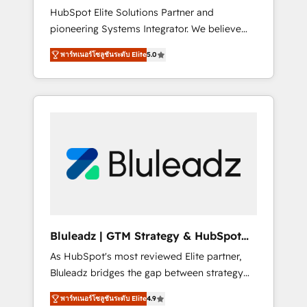
HubSpot Elite Solutions Partner and
processes evolve. Since 2014, we’ve
pioneering Systems Integrator. We believe
supported 1,400+ clients across a wide range
technology should serve business strategy,
of industries, including healthcare, software,
พาร์ทเนอร์โซลูชันระดับ Elite
5.0
not the other way around. Every engagement
B2B services, manufacturing, financial
begins with clear objectives, customer
services and more. Whether clients are new
journey mapping, and measurable KPIs. Only
to HubSpot or expanding into more
then we architect solutions. The question is
advanced use cases, we focus on delivering
never which features to activate, but which
clean, scalable, AI-ready systems that create
outcomes to deliver. -SYSTEM INTEGRATION-
long-term value and a consistently strong
Connectors, workflows, and data
client experience.
architectures that make HubSpot the
operational hub, integrated with SAP,
Microsoft Dynamics, custom ERPs, and any
enterprise platform. Proprietary apps extend
Bluleadz | GTM Strategy & HubSpot
HubSpot beyond standard configurations. -
Implementation
As HubSpot's most reviewed Elite partner,
AI-FIRST- AI across customer-facing
Bluleadz bridges the gap between strategy
operations to accelerate decisions,
and execution. We don't just "set up tools" —
streamline processes, and unlock efficiency
พาร์ทเนอร์โซลูชันระดับ Elite
4.9
we install the GTM Operating System (GTM