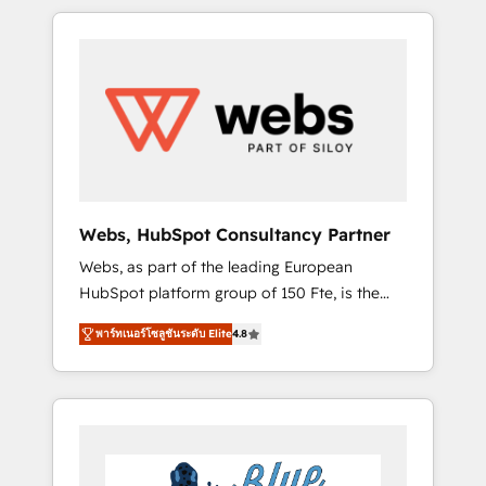
HubSpot challenges and improve user
to global brands
adoption, sales process and marketing
results. Services 📚 Onboarding your team to
HubSpot for the first time 🔧 Designing and
optimising your HubSpot set-up for better
results 🌐 Website design and build using
HubSpot 🔌 Integrating HubSpot with other
systems 🎓 Training your teams to be
HubSpot pros 📊 Lead generation services
Webs, HubSpot Consultancy Partner
using HubSpot Why us? - SIX HubSpot
Webs, as part of the leading European
Accreditations - awarded by HubSpot after a
HubSpot platform group of 150 Fte, is the
rigorous process for CRM, Solutions
trusted Elite HubSpot CRM Partner offering
Architecture, Onboarding , Data Migration,
พาร์ทเนอร์โซลูชันระดับ Elite
4.8
you a roadmap on maximizing EBITDA and
Custom Integration & Platform Enablement -
achieving Commercial Excellence. With our
Onboarded over 500 businesses to HubSpot
targeted processes, we strengthen your
-Top 1% of partners worldwide -In-house
digital transformation and minimize costs. As
team of 25+ experts Contact us today to help
HubSpot's Advanced Accredited CRM
you get more from your investment in
Implementation partner, we provide
HubSpot. www.bbdboom.com