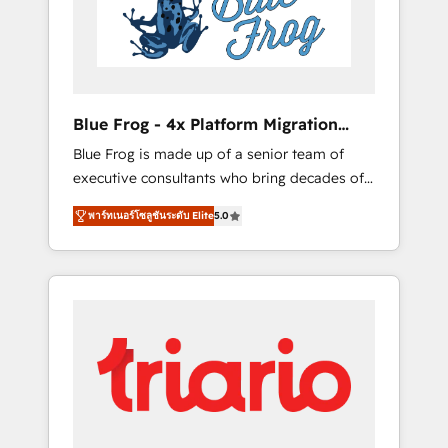
expertise to drive your business forward.
Since 2015 we are fully dedicated to
HubSpot and with an experienced team
(50+), we work with reputable companies in
B2B sectors such as manufacturing, SaaS and
Blue Frog - 4x Platform Migration
business services. We prepare a customized
Award Winner
Blue Frog is made up of a senior team of
business case that demonstrates the value
executive consultants who bring decades of
and impact of your digital transformation,
relevant, real world experience to our client
including a detailed financial rationale with a
พาร์ทเนอร์โซลูชันระดับ Elite
5.0
engagements. "Blue Frog is a top, trusted
focus on ROI and TCO. As a trusted extension
partner in HubSpot's ecosystem for a reason.
of your team, we believe in the power of
Their team brings over a decade of
partnership. Together, we embark on a
experience to the table, along with deep
transformational journey that sets your
knowledge of the HubSpot platform and
business up for long-term success. Unlock
strategies for driving growth. They are
your business. If not now, when?
committed to helping our customers grow
and finding solutions that fit their unique
business needs. We are thrilled to have Blue
Frog in the HubSpot ecosystem leading the