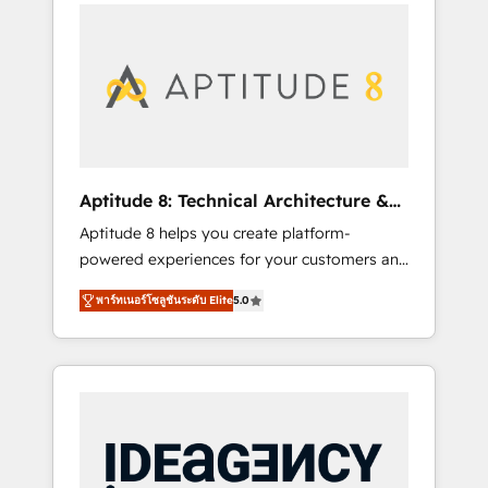
l'international, nous travaillons avec des ETI
contactez notre équipe pour un échange
ambitieuses, des grands groupes voulant
dédié.
aller au-delà d’une simple transformation
digitale et des startups florissantes. Nos 3
grandes expertises sont : ➤ L’intégration de
CRM et de méthodologie RevOps pour
aligner les équipes marketing, commerciales
et support client (data migration,
Aptitude 8: Technical Architecture &
synchronisation API, audit et maintenance) ➤
Deployment
Aptitude 8 helps you create platform-
La création de sites internet de conversion
powered experiences for your customers and
qui transforment les visiteurs en
teams. We build multi-hub solutions and
opportunités d'affaires ➤ La mise en place
พาร์ทเนอร์โซลูชันระดับ Elite
5.0
orchestrate operations across your entire
de stratégies d'acquisition marketing (SEO,
tech stack. Aptitude 8 is trusted by top
SEA, inbound, automatisation marketing,
brands such as Lenovo, Bluetooth,
ABM, IA, emailing) Informations clés : - 10 ans
International Sports Sciences Association,
d'expérience - 100+ intégrations CRM
SXSW, Notion, Soundcloud, American Nurses
HubSpot réussies - 40 experts conseil - 150
Association, Randstad, Uber Freight, and
certifications HubSpot cumulées
HubSpot itself. We have the largest technical