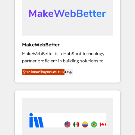
From multi-region migrations to AI-powered
automation, we turn complexity into clarity,
human at global scale. 🏆 HubSpot’s CEO
called us “the partner of the future.” Others
agree it is proof of trust built through
measurable impact.
MakeWebBetter
MakeWebBetter is a HubSpot technology
partner proficient in building solutions to
maximize the operational efficiency of
พาร์ทเนอร์โซลูชันระดับ Elite
4.9
HubSpot. The fastest-growing tech-enabler &
facilitator, MakeWebBetter, hands you the
blend of HubSpot expertise & eminent
solutions & integrations. Trust us to
streamline your HubSpot experience. 🚀
HubSpot Elite Partners with 10+ years of
HubSpot experience 🤝HubSpot Premier
Integration partner 🤝Google Premier Partner
2023 🌟5 HubSpot Accreditations 🌟Won