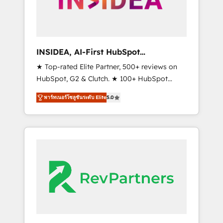
integrated marketing campaigns, & RevOps
frameworks that fuel long-term success We
connect the entire customer lifecycle through
seamless integrations, ensure long-term
INSIDEA, AI-First HubSpot
adoption with change-management
Onboarding & RevOps
★ Top-rated Elite Partner, 500+ reviews on
programs, and align marketing, sales, and
HubSpot, G2 & Clutch. ★ 100+ HubSpot
service to drive sustainable growth With 6
Certified Experts & Trainers across the team
key HubSpot accreditations and experience
พาร์ทเนอร์โซลูชันระดับ Elite
5.0
★ 1,500+ implementations across five
across hundreds of organizations in dozens
continents ★ AI-First, RevOps-led,
of industries, there’s a good chance one of
Onboarding obsessed ★ Company of the
our globally integrated teams has worked
Year 2024/25 INSIDEA helps growing
with clients just like you Let’s explore
companies turn HubSpot into a revenue
whether S2 is the partner you’ve been
engine. We onboard your team, migrate your
looking for...and get your next big initiative
data, and build AI-powered workflows that
moving!
drive adoption from week one, in your time
zone. What we do ➤ Onboarding: Live in
weeks, with workflows built around your
business, not a template. ➤ Migration: Move