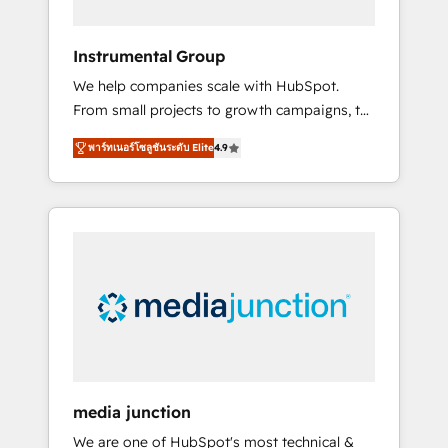
HubSpot Theme Challenge 2021 🌟
INBOUND’19 HubSpot Rising Star Why us?
Instrumental Group
Harnessing the full potential of the powerful
We help companies scale with HubSpot.
HubSpot CRM. ✔️A team of HubSpot experts
From small projects to growth campaigns, to
backed by over 10+ years of HubSpot
CRM and websites. Hire an agency that's
experience ✔️Flexible pricing models —
พาร์ทเนอร์โซลูชันระดับ Elite
4.9
experienced in every inch of HubSpot and
Hourly-fee (assigned one Dedicated
willing to work hand-in-hand with your team
HubSpot Admin); Monthly-fee (HubSpot
to simplify the complex and build a better
Admin + Project Manager); and Fixed Project
experience for your team and customers.
Cost (as per requirement). ✔️Helped over
25,000+ customers so far with our HubSpot
solutions. ✔️Bespoke apps & on-demand
bundle services. Connect with us today!
media junction
We are one of HubSpot's most technical &