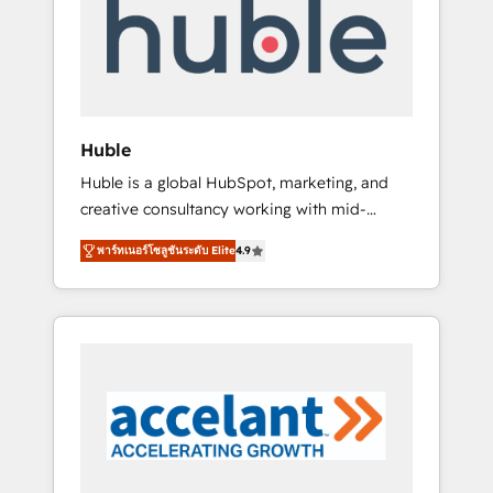
Custom Integrations Slash months from your
API Integration project... ⬅️ Click "Contact
Business" ⬅️ to access 150+ Kickstart
Integration templates that put HubSpot in
the center of your tech stack, syncing... 🛍️
Shopify or WooCommerce 💲 Stripe or
Huble
Paypal 💰 Sage or Netsuite 🤖 Google or
Huble is a global HubSpot, marketing, and
Microsoft ✍️ DocuSign or PandaDoc 🌐
creative consultancy working with mid-
Avalara or Quaderno HubSnacks holds the
market and enterprise businesses. We go
rare Advanced "Custom Integrations"
พาร์ทเนอร์โซลูชันระดับ Elite
4.9
beyond implementation, shaping the
Accreditation, securely sync data across... 🔄
strategy, processes, and teams that turn
any apps, in any direction. Stuck on your old
HubSpot into a genuine growth engine.
CRM..? Migrate | seamlessly off your old CRM
Named HubSpot's Global Partner of the Year
onto a clean new HubSpot portal with
in 2024, consistently ranked among their top
Advanced Website and CRM Migrations using
5 partners worldwide, and with over 15 years
our in-house "HubScrub" Tool.
in the ecosystem, Huble has built a track
record that speaks for itself. One company,
one operating model, delivering across