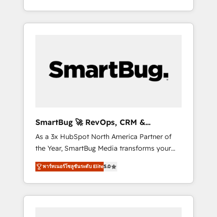
at scale. From predictive intelligence to
OS) to align your leadership and engineer a
conversational AI, we turn data into action
portal that drives predictable revenue
and automation into competitive advantage.
velocity. 🚀 GTM Strategy & Alignment
✦ 150+ implementations ✦ 100+
Workshops & Sprints: Identify "Valleys of
certifications ✦ 7 accreditations
Death" stalling growth. Fix your ICP, Math,
and Story to stop "accelerating a mess." ⚙️
Elite Engineering & AI Scalable Architecture:
Zero-technical-debt setup across all Hubs,
validated by our 7 HubSpot Accreditations.
AI-Powered RevOps: Breeze AI, custom AI
SmartBug 🚀 RevOps, CRM &
agents, and high-integrity migrations for total
Integration Experts
As a 3x HubSpot North America Partner of
reporting clarity. Security & Compliance: SOC
the Year, SmartBug Media transforms your
2 Type I and HIPAA attested for enterprise-
customer lifecycle into a revenue engine. Our
grade data security. 🏆 Why Bluleadz? GTM
พาร์ทเนอร์โซลูชันระดับ Elite
5.0
unified ecosystem includes specialized
OS Partner | 16+ Years Experience | 1,000+
divisions Globalia (AI & Software) and Point
Five-Star Reviews
Success Media (Paid Media), making this the
official home for all three brands. 🔄