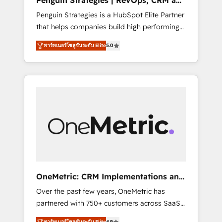
Penguin Strategies | RevOps, CRM and
Pas pour remplacer l'humain, mais pour
AI
Penguin Strategies is a HubSpot Elite Partner
l'augmenter. Chez Ideagency, nous
that helps companies build high performing
accompagnons cette transformation. D'abord
revenue operations across complex sales
les fondations : des données unifiées, des
พาร์ทเนอร์โซลูชันระดับ Elite
5.0
cycles, multi system environments and global
processus alignés. Ensuite l'augmentation :
SaaS or manufacturing teams. Trusted by
l'IA là où elle crée de la valeur. Et surtout :
leading enterprises and fast growing scale
l'humain qui reste au centre. Parce que la
ups including Sony, Rapyd, Fiverr, XM Cyber,
vraie performance vient de l'intérieur. Act
Bridgepointe Technologies, EMA Design
Inside. Stand Out.
Automation and Uptive. 📊 RevOps & data
architecture 🔗 CRM migrations & End to end
integrations 🤖 AI workflows & enrichment 📘
Team enablement & company-wide adoption
We create HubSpot environments that teams
use with confidence and that leadership can
OneMetric: CRM Implementations and
rely on for scalable revenue insights.
GTM engineering
Over the past few years, OneMetric has
partnered with 750+ customers across SaaS,
fintech, healthcare, real estate, and other
พาร์ทเนอร์โซลูชันระดับ Elite
4.9