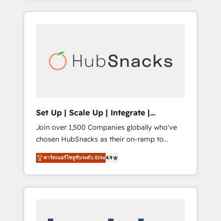
Agency of the Year 🏆2015 Became the 5th
it all (and with great results)! In short, our
Agency to reach Diamond 🏆2014 HubSpot
services include: - HubSpot consultancy:
COS Performance Award 🏆2014 HubSpot
onboarding, training, data migration -
COS Design Award 🏆2013 HubSpot
HubSpot development: websites, custom
Marketplace Provider of the Year 🏆2011
modules, integrations - Marketing & sales
Became a HubSpot Partner 📆Founded in
solutions: digital marketing, advertising,
1997
campaigns, content and design We connect
people, data and technology to improve
customer experiences. With our bright
Set Up | Scale Up | Integrate |
people, exciting ideas and can-do mentality,
HubSnacks FlexPlan
Join over 1,500 Companies globally who've
we ensure revenue growth on a daily basis.
chosen HubSnacks as their on-ramp to
So tell us your challenge; our passionate and
HubSpot since 2014 Simple pay-as-you-go
growth driven team of 100+ experts is ready
พาร์ทเนอร์โซลูชันระดับ Elite
4.9
plans that accelerate value... 1️⃣ Set Up |
for you! Driving digital growth |
Onboarding New or Check-fixing existing
www.brightdigital.com
HubSpot portals 2️⃣ Scale Up | 100% HubSpot
Task Execution... Global 24/7 ... All Experts 3️⃣
Integrate | your entire Tech Stack with