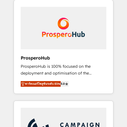
we are part of the most certified Canadian
integrando estrategia, tecnología y procesos
agencies, and we both hold Onboarding
comerciales para potenciar resultados reales.
Accreditations. Based in Canada (coast to
Nos caracterizamos por combinar excelencia
coast), our services are offered in both
técnica con una mirada estratégica a largo
English & French.
plazo.
ProsperoHub
ProsperoHub is 100% focused on the
deployment and optimisation of the
HubSpot CRM platform. Our highly
พาร์ทเนอร์โซลูชันระดับ Elite
5.0
experienced team of solutions experts will
ensure that you achieve maximum adoption
and ROI from your HubSpot investment. Use
our extensive HubSpot, sales, marketing,
service and integrations expertise to lead
your team on their HubSpot journey, design