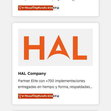
strategies by leveraging technologies and
design Let’s turn your CRM into your growth
พาร์ทเนอร์โซลูชันระดับ Elite
4.9
automating their marketing and sales
engine!
processes to generate growth. Our offer
spans from Strategy to Operations. We
specialize in CRM onboarding and
implementation, web design, sales &
marketing automation, and digital marketing.
With extensive experience working with tech
companies and manufacturers since 2002,
we are committed to empowering our clients
and developing their autonomy. Get to grips
with HubSpot through guided
HAL Company
implementation and seamless integration of
Partner Elite con +700 implementaciones
the CRM platform into your digital
entregadas en tiempo y forma, respaldadas
ecosystem. Would you like support in
por 6 acreditaciones de HubSpot y un
deploying your inbound marketing strategy?
พาร์ทเนอร์โซลูชันระดับ Elite
4.9
equipo de 6 Certified Trainers avalados por
We'll provide support tailored to your needs
HubSpot Academy. Acompañamos a las
and sales objectives. With 125+ certifications,
empresas en cada etapa de su crecimiento