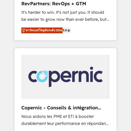
RevPartners: RevOps + GTM
from any legacy CRM. Zero downtime, full
It's harder to win. It's not just you. It should
data integrity. ➤ Implementation: Configure
be easier to grow now than ever before, but
HubSpot to run your revenue process. Sales,
it's not. So our focus is serving you, the
marketing, and service wired together. ➤ AI
พาร์ทเนอร์โซลูชันระดับ Elite
5.0
person responsible for the revenue number.
and Integrations: Layer Breeze AI, custom
We do that by bridging the gap where
agents, and APIs to remove manual work. ➤
agencies fail: combining GTM strategy with
Ongoing Management: Monthly tune-ups,
technical execution to solve the right
feature rollouts, adoption coaching. Buying
problem at the right time, with the right
HubSpot, switching to it, or reviving a stale
solution. We don’t just implement your CRM.
portal? We are built for the work.
We engineer revenue outcomes for the GTM
owner on HubSpot. We Build Different
Because We're Built Different: - Secure: Soc2
compliant 🛡️ - Onboarding: Implementations
starting from $1,5k - Clay: Elite Studio
Copernic - Conseils & intégration
Solutions Partner 🤝 - Global: 75+ RPers
HubSpot
Nous aidons les PME et ETI à booster
across five continents 🌐 - Scale: Largest
durablement leur performance en répondant
organically grown & fastest tiering Elite
aux vrais défis : • Intégration de HubSpot