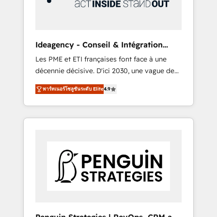
consulting team of any HubSpot partner and
expertise across operational strategy,
business-first process building, system
integration, custom development, and
Ideagency - Conseil & Intégration
extensibility. When you work with Aptitude 8,
HubSpot
Les PME et ETI françaises font face à une
you get a team – not an individual – with
décennie décisive. D'ici 2030, une vague de
embedded consulting, strategy,
consolidation va recomposer le marché.
development, and project management. We
พาร์ทเนอร์โซลูชันระดับ Elite
4.9
Seules survivront les entreprises qui auront
have 100% US-based, FTE team members.
réussi leur transformation. Le problème ?
We offer project-based and managed
58% des dirigeants savent que l'IA est vitale
services engagements that include new
pour leur survie. Mais 57% n'ont aucune
HubSpot implementations, migrations from
stratégie. Et 43% ne maîtrisent même pas
other platforms, systems integration,
leurs données. C'est le paradoxe français :
extensibility, custom development, and
conscience totale, action nulle. La solution
ongoing RevOps support.
s'appelle l'Entreprise Augmentée. Ce n'est pas
une entreprise qui utilise l'IA. C'est une
organisation qui a réussi la symbiose entre
l'expertise humaine et l'intelligence artificielle.