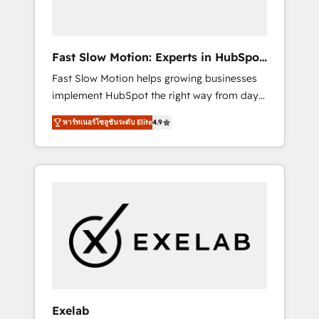
right HubSpot package for your business -
Full CRM, Marketing, and Sales Hub
implementations - Custom dashboards and
Fast Slow Motion: Experts in HubSpot
reporting - Workflow automation and data
& Salesforce
Fast Slow Motion helps growing businesses
clean-up - Sales enablement and team
implement HubSpot the right way from day
training - Ongoing optimisation and RevOps
one — with the flexibility to scale as
support Based in Leeds and London, we
พาร์ทเนอร์โซลูชันระดับ Elite
4.9
complexity increases. Highly certified in both
partner with SMEs across the UK who are
HubSpot and Salesforce, we bring deep
ready to turn HubSpot into the growth
experience in CRM implementation,
engine it’s meant to be.
integrations, and data migration across
modern business systems. Built to serve
growing mid-market and enterprise
organizations, our team combines strong
technical execution with real business
perspective. Many of our consultants have
scaled businesses themselves, giving us a
practical understanding of what owners and
Exelab
operators need as their systems, data, and