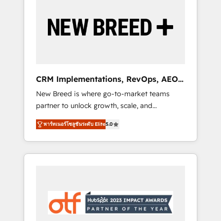
Implementation & Integration - Seamless
migrations and system integrations powered
by Globalia’s technical development team. -
19 HubSpot-certified trainers to drive
platform adoption. 📈 Revenue Generation -
Full-funnel marketing and high-performance
advertising via Point Success Media. - Expert
CRM Implementations, RevOps, AEO
deployment of Breeze AI and custom agents
+ Web, Demand Gen
New Breed is where go-to-market teams
to automate growth. 🏆 Elite Excellence - 8
partner to unlock growth, scale, and
platform accreditations and deep HIPAA-
transformation. We help companies activate
compliance expertise. - A team of 250+
พาร์ทเนอร์โซลูชันระดับ Elite
5.0
HubSpot’s AI-powered customer platform
experts dedicated to your resilient growth.
and operationalize HubSpot’s Loop
Marketing framework through expert-led
services, smart agents, and purpose-built
apps, tailored to your business. Together, we
unlock results, fast. ⚙️CRM & RevOps: Align all
Hubs to your buyer journey for clean data,
scalability, & reporting. 🎯Demand Gen &