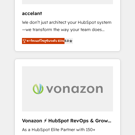
offices and consulting teams in the UK, USA,
Canada, Germany, France, Belgium,
accelant
Singapore, and South Africa. Certified
We don’t just architect your HubSpot system
compliant with ISO/IEC 27001:2022 and ISO
—we transform the way your team does
9001:2015 across all seven international
business. As an Elite HubSpot Solutions
offices and 175+ employees.
พาร์ทเนอร์โซลูชันระดับ Elite
5.0
Partner, we specialize in creating tailored,
end-to-end CRM solutions that accelerate
growth, improve operational efficiency, and
ensure faster time to value on HubSpot.
What sets us apart? Our people-centric
approach. From day one, our team takes the
time to deeply understand your unique
needs, crafting custom strategies that deliver
impactful results. Our mission is to empower
you to unlock HubSpot’s full potential—faster.
Through expert training, unmatched
Vonazon ⚡ HubSpot RevOps & Growth
responsiveness, and ongoing support, we
Strategy Experts
As a HubSpot Elite Partner with 150+
equip your team to adopt new systems with