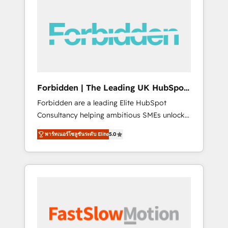
(Divalto, Sage X3, Cegid, Pennylane,
Dynamics..), VOIP (Aircall, Ringover, Modjo),
Shopify, Oneflow. 💻 Développements
custom : CRM UI Extensions (React),
Serverless Node.js, Custom Objects, thèmes
HubL, agents IA & Breeze AI. 🎯 Secteurs :
Industrie, Distribution B2B, SaaS, Services
Forbidden | The Leading UK HubSpot
B2B, Immobilier, Viticulture, Finance. 🚀 Nos
Consultancy
Forbidden are a leading Elite HubSpot
livrables : migration sécurisée,
Consultancy helping ambitious SMEs unlock
implémentation Marketing + Sales + Service
the full potential of HubSpot. Too many
Hub, synchronisation ERP ↔ HubSpot temps
พาร์ทเนอร์โซลูชันระดับ Elite
5.0
businesses invest in HubSpot but never see
réel, formation équipes. 🏆 +350 projets
the ROI they expected due to poor adoption,
livrés. Accrédités HubSpot CRM
messy data, and disconnected teams getting
Implementation, Data Migration & Custom
in the way. That’s where we come in. We
Integration. 📩 Parlons de votre projet →
partner with scaling businesses across the UK
digitaweb.com
to design, implement, and optimise HubSpot
so it actually drives revenue, not just reports
on it. Our services include: - Choosing the