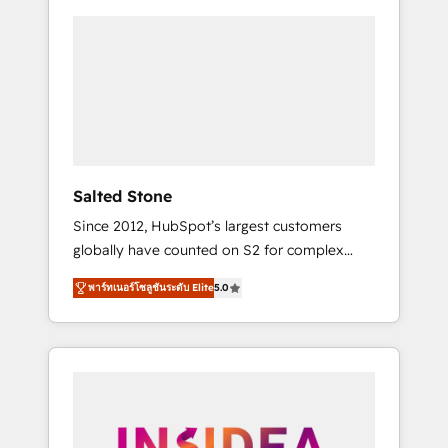
Salted Stone
Since 2012, HubSpot’s largest customers
globally have counted on S2 for complex
migrations, change management, systems
พาร์ทเนอร์โซลูชันระดับ Elite
5.0
integration, and creative solutions that
deliver measurable impact and transform
brand experiences As one of the few full-
service creative agencies in the HubSpot
ecosystem, we blend strategy, technology, &
award-winning design to build scalable,
globally regionalized HubSpot websites,