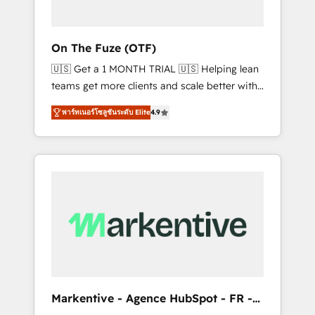
ABM: Drive pipeline with inbound, ABM, AEO,
SEO, & paid media that fuel growth. 👩‍💻Web
Design: Build high-performing websites with
On The Fuze (OTF)
UX, messaging, & conversion strategy that
🇺🇸 Get a 1 MONTH TRIAL 🇺🇸 Helping lean
drive results. 🤖AI Strategy: Activate Breeze
teams get more clients and scale better with
Agents, configure HubSpot AI, & maximize
our HubSpot Consulting & 'Done For You'
AEO with tailored AI services. 🧩Integrations:
พาร์ทเนอร์โซลูชันระดับ Elite
4.9
Services. 🚀 Who We Work With 🚀 We help
Extend HubSpot with custom integrations,
lean, growing companies: - Win more
hosting, & maintenance. As HubSpot’s only
business - Reduce no-shows - Improve lead
Elite Partner with all 8 Accreditations and a 3×
& deal conversion rates - Scale with less
Partner of the Year, New Breed turns
headcount ...by using HubSpot's full
HubSpot into your engine for measurable,
capabilities. 🤓 What do you get? 🤓 Our
durable growth.
client's are too busy to learn the ins-and-outs
of HubSpot. We give you a Personal
Consultant + Tech Team to handle the heavy
lifting of mapping out AND building your
ideal system. + Get best practices and 'don't
Markentive - Agence HubSpot - FR -
know what you don't know'
EN