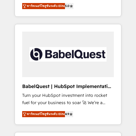
organise that complexity, so your team can
Award - Platform Migration Excellence
พาร์ทเนอร์โซลูชันระดับ Elite
5.0
put HubSpot to work... Welcome to our
HubSpot Impact Award - Platform Excellence
Profile! We help with: • CRM implementation,
40+ full-time HubSpot professionals. 100s of
reports, workflows, and team training • CRM
certifications and accreditations with
migration from Salesforce, Pipedrive,
HubSpot.
Dynamics and others • Technical projects
including custom API integrations • AI
governance for HubSpot-centred operations
A little about us: • Boutique 'Elite' team of 12 •
150+ clients across Sales Hub, Marketing
Hub, Service Hub, Data Hub and CMS •
ISO/IEC 27001:2022, ISO 9001:2015, and ISO
BabelQuest | HubSpot Implementation
42001:2023 certified - the AI management
& Consultancy
Turn your HubSpot investment into rocket
standard • GuardHub: our AI governance
fuel for your business to soar 🚀 We’re a
framework, built on ISO 42001 Ready for the
team of accredited HubSpot experts ready
next step? Click the 👈 '𝗖𝗼𝗻𝘁𝗮𝗰𝘁 𝗯𝘂𝘀𝗶𝗻𝗲𝘀𝘀'
พาร์ทเนอร์โซลูชันระดับ Elite
4.9
to help you. We can implement the platform
button to get in touch (𝘸𝘦'𝘳𝘦 𝘴𝘶𝘱𝘦𝘳
into complex business environments,
𝘳𝘦𝘴𝘱𝘰𝘯𝘴𝘪𝘷𝘦)
optimise what you've got and make sure you