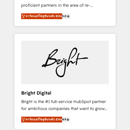
proficient partners in the area of re-
platforming, website design & development.
พาร์ทเนอร์โซลูชันระดับ Elite
5.0
We specialize in multi-hub implementations
for mid-market & enterprise companies. We
are woman-owned, powered by coffee, and
we ❤️ dogs. We produce award-winning work
for our clients. 🏆2023 Technical Expertise
Impact Award 🏆2022 Technical Expertise
Impact Award 🏆2022 Platform Migration
Excellence Impact Award 🏆2020 Elite
Solutions Partner 🏆2019 Integrations
HubSpot Impact Award 🏆2019 Marketing
Enablement HubSpot Impact Award 🏆2018
Bright Digital
Website Design HubSpot Impact Award 🏆
Bright is the #1 full-service HubSpot partner
2017 Website Design HubSpot Impact Award
for ambitious companies that want to grow
🏆2016 Growth-Driven Design Agency of the
smarter. From HubSpot onboarding, to
Year 🏆2016 Sales Enablement HubSpot
พาร์ทเนอร์โซลูชันระดับ Elite
4.9
training, from developing a new website to
Impact Award 🏆2015 Growth-Driven Design
lead generation and digital marketing; we do