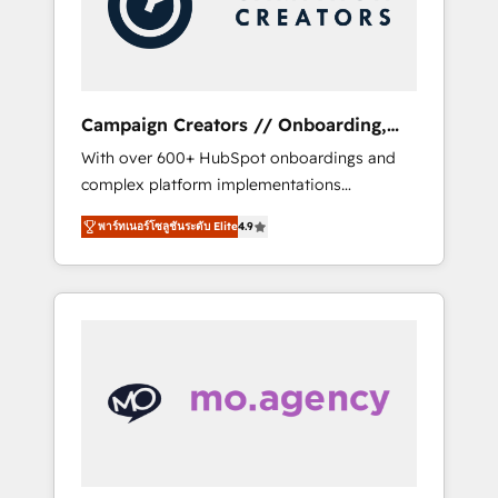
and implement your processes and skilfully
bring your revenue infrastructure to life. Our
collaborative approach keeps you in control
whilst we plan and support the route to your
revenue goals. We have successfully
Campaign Creators // Onboarding,
supported over 500 organisations with
CRM Migration
With over 600+ HubSpot onboardings and
HubSpot implementation, optimisation,
complex platform implementations
training, and adoption assurance. Our tried
delivered, CC is the go-to Elite Solutions
and tested Roadmap methodology will
พาร์ทเนอร์โซลูชันระดับ Elite
4.9
Partner for businesses ready to migrate,
ensure that you receive the best deployment
replatform, and scale smarter. We specialize
experience possible. Whether you are new to
in high-impact CRM and CMS migrations and
HubSpot or seeking to turn around a poor
onboarding from platforms like Salesforce,
install, our team have the change
NetSuite, Zoho, Pardot, Marketo, Microsoft
management expertise to deliver the
Dynamics, Wix, WordPress and legacy CRMs,
solutions you need.
turning fragmented systems into unified,
growth-ready HubSpot architectures that
accelerate revenue operations and
performance. - Multi-object CRM migration,