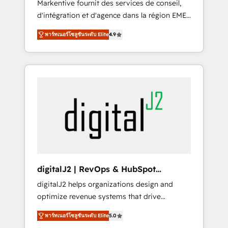
Markentive fournit des services de conseil,
recommendations to maximize conversions!
d'intégration et d'agence dans la région EMEA
OTF is an Elite Partner (top 1% of 6,500+
et North America. Avec plus de 115 experts en
Partners) and was named 2023 HubSpot
พาร์ทเนอร์โซลูชันระดับ Elite
4.9
marketing automation, Growth, Revops, CRM
Partner of the Year 💥 Trusted by 2,500+
et webdesign. Markentive is both a
companies to help them scale and close
consulting firm, a digital agency and an
more business, by using HubSpot (the right
integrator. With over 115 experts in marketing
way). ⭐️ Here's more info:
automation, growth, revops, CRM and
www.onthefuze.com/hubspot-admin Contact
webdesign (We focus on EMEA - USA
us to learn more!
customers).
digitalJ2 | RevOps & HubSpot
Implementations
digitalJ2 helps organizations design and
optimize revenue systems that drive
scalable, predictable growth. As a triple-
พาร์ทเนอร์โซลูชันระดับ Elite
5.0
accredited HubSpot Solutions Partner, we