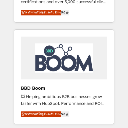
certifications and over 5,000 successful client
confidence and achieve a unified, data-
engagements, Vonazon turns marketing
driven approach to customer engagement.
พาร์ทเนอร์โซลูชันระดับ Elite
5.0
complexity into measurable, scalable growth.
From onboarding to enterprise-grade
campaigns, our in-house team builds scalable
strategies that drive long-term revenue. ⚙️
HubSpot Integration & Optimization •
Seamless CRM, CMS, and automation setup •
Complex platform migrations and data
cleanups • Custom APIs and third-party
integrations 📈 End-to-End Revenue
Acceleration • Lifecycle marketing and
pipeline growth programs • Sales enablement
BBD Boom
tools and CRM optimization • Retention
💥 Helping ambitious B2B businesses grow
strategies with customer journey mapping 🏅
faster with HubSpot. Performance and ROI
Elite-Level HubSpot Execution • 750+
focused. 💥 BBD Boom is the HubSpot
onboardings and 2,000+ implementations •
พาร์ทเนอร์โซลูชันระดับ Elite
5.0
partner that can help you to HubSpot Better.
Deep expertise across marketing, sales, and
We work with your teams to solve all your
service hubs • Built-in flexibility for startups