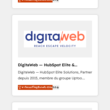
industries. With 150+ HubSpot-certified
experts, we deliver scalable solutions to
complex GTM and RevOps challenges. Our
Expertise 🔹 Onboarding & Implementation:
Accredited HubSpot Partner, ensuring
smooth setup tailored to your GTM motion.
🔹 Migrations: Move from other CRMs to
HubSpot without data loss or downtime. 🔹
RevOps Strategy: Align teams, processes, and
data to drive revenue efficiency. 🔹
Integrations: Connect HubSpot with your tech
DigitaWeb — HubSpot Elite &
stack for better adoption. 🔹 Custom
Intégrations ERP
DigitaWeb — HubSpot Elite Solutions, Partner
Solutions: Build tailored apps, workflows, and
depuis 2015, membre du groupe Uptoo.
configurations. We are SOC 2 Type II and ISO
Nous aidons les ETI et PME B2B à unifier
27001 certified, reinforcing our commitment
พาร์ทเนอร์โซลูชันระดับ Elite
5.0
Marketing, Ventes et Service sur HubSpot
to data security and compliance. At
grâce à la Revenue Architecture : alignement
OneMetric, we help revenue teams focus on
des équipes, pipeline prévisible, croissance
the OneMetric that matters most: revenue.
mesurable. 🔌 Intégrations complexes : ERP