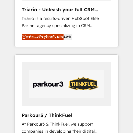
way for customers!" - Yamini Rangan, CEO of
Triario - Unleash your full CRM
HubSpot “Our experience with the team at
potential
Triario is a results-driven HubSpot Elite
Blue Frog has been nothing short of
Partner agency specializing in CRM
extraordinary. Their years of experience and
implementations & migrations, Revenue
quality of skilled staff has earned them a
พาร์ทเนอร์โซลูชันระดับ Elite
5.0
Operations, Custom Integrations, Custom AI
trusted reputation within the HubSpot
agents and AI-ready Website Design With
ecosystem as a reliable partner capable of
over 15 years of experience, we help
delivering remarkable experiences for our
companies bridge the gap between
most sophisticated clients.” - Brian Garvey,
marketing, sales, and customer success
VP, Solutions Partner Program, HubSpot.
through smart automation, data hygiene, and
tailored HubSpot solutions. Our clients
choose us because we blend the expertise of
a global consultancy with the care and agility
of a boutique firm. At Triario, we’re big
enough to deliver but small enough to listen.
Parkour3 / ThinkFuel
Our Services: HubSpot implementations &
At Parkour3 & ThinkFuel, we support
data migration Custom AI agents Revenue
companies in developing their digital
Operations API integrations AI-ready Website