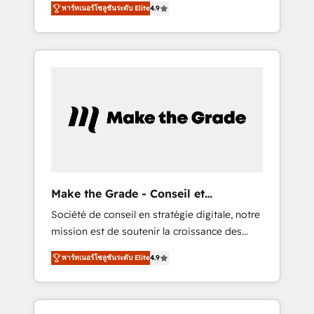
HubSpot Partner 🪴 - CRM: More Sales Hub
พาร์ทเนอร์โซลูชันระดับ Elite
4.9
avec d’autres outils (ERP, téléphonie, etc.) •
implementations than any other Partner 💻 -
Alignement des équipes grâce à un outil et
Salesforce: We convert SFDC addicts to
des données partagées • Amélioration de la
HubSpot evangelists 🧡 Don't pick a
collecte et de l’analyse des données pour des
marketing or technical agency for a GTM
décisions éclairées • Optimisation de
engineer’s job. The choice is yours. Start
l’efficacité et de la productivité des équipes
winning.
Notre équipe de 30 consultants certifiés
HubSpot aborde chaque projet avec un
engagement total, alignant processus métiers
et technologie, et guidant vos équipes à
travers le changement, tout en centrant vos
Make the Grade - Conseil et
objectifs d’entreprise. Grâce à une
intégrateur HubSpot
Société de conseil en stratégie digitale, notre
méthodologie éprouvée auprès de plus de
mission est de soutenir la croissance des
400 clients, nous comprenons rapidement
entreprises B2B à travers l’acquisition de
vos enjeux et intégrons parfaitement
พาร์ทเนอร์โซลูชันระดับ Elite
4.9
nouveaux clients, l'intégration CRM et le
HubSpot dans votre organisation. Pour toute
développement des revenus auprès de vos
question technique ou besoin de
comptes existants. En France et à
structuration de votre projet HubSpot,