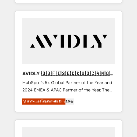
specialize in both strategic RevOps planning
and hands-on technical execution - building
the operational foundation companies need
to thrive. Industries we specialize in: -
Manufacturing - Healthcare - Financial
Services - Managed IT (MSP) - Franchises -
Professional Services - And more! How we
help: ✔️ Full HubSpot implementations and
portal optimization ✔️ Data migrations, CRM
architecture, and reporting foundations ✔️
AVIDLY 🇬🇧🇫🇮🇸🇪🇩🇰🇺🇸🇨🇦🇳🇴
Custom integrations and workflow
🇩🇪🇦🇺🇳🇿
HubSpot’s 5x Global Partner of the Year and
automation ✔️ User adoption programs,
2024 EMEA & APAC Partner of the Year. The
training, and enablement Through project-
world’s most experienced and fully
based engagements and ongoing RevOps
พาร์ทเนอร์โซลูชันระดับ Elite
5.0
accredited HubSpot Solutions Partner. 🚀
partnerships, we guide organizations through
With 2,750+ HubSpot projects delivered and
the revenue maturity model - delivering the
370+ specialists across EMEA, APAC and NAM,
right improvements at the right time so
we de-risk complex CRM programmes and
operations evolve strategically and
accelerate ROI across every HubSpot Hub. 🧭
sustainably as the business grows.