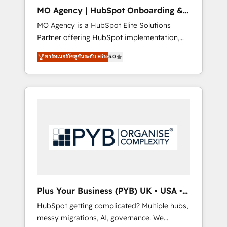
cleanup, and implementation. - Pre-built and
MO Agency | HubSpot Onboarding &
custom integrations across your full tech
Implementation
MO Agency is a HubSpot Elite Solutions
stack. - Custom object setup, CMS builds, and
Partner offering HubSpot implementation,
full-funnel automation. - Dashboards,
marketing automation, CRM and RevOps
lifecycle campaigns, and lead nurturing
พาร์ทเนอร์โซลูชันระดับ Elite
5.0
consulting, B2B SEO, paid media, content
sequences. - Cross-hub setup across
marketing, AEO and GEO (AI search
Marketing, Sales, Operations, and Service
optimisation), and HubSpot Content Hub
Hubs. - Ongoing optimization, managed
and WordPress development. We work with
support, and scalable retainers. Let’s make
enterprise and growth-led companies across
HubSpot your most powerful growth engine.
technology, professional services, financial
Built to convert, scale, and drive results.
services and industrial sectors. Offices in
Johannesburg, Cape Town, Dubai & London.
500+ HubSpot CRM implementations
delivered. AI visibility coverage across
ChatGPT, Claude, Perplexity, Gemini and
Plus Your Business (PYB) UK • USA •
Google AI Overviews. HubSpot Impact Award
Europe
HubSpot getting complicated? Multiple hubs,
- Customer First HubSpot Impact Award -
messy migrations, AI, governance. We
Integrations Innovation HubSpot Impact