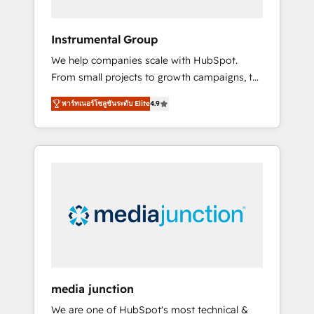
HubSpot Theme Challenge 2021 🌟
INBOUND’19 HubSpot Rising Star Why us?
Instrumental Group
Harnessing the full potential of the powerful
We help companies scale with HubSpot.
HubSpot CRM. ✔️A team of HubSpot experts
From small projects to growth campaigns, to
backed by over 10+ years of HubSpot
CRM and websites. Hire an agency that's
experience ✔️Flexible pricing models —
พาร์ทเนอร์โซลูชันระดับ Elite
4.9
experienced in every inch of HubSpot and
Hourly-fee (assigned one Dedicated
willing to work hand-in-hand with your team
HubSpot Admin); Monthly-fee (HubSpot
to simplify the complex and build a better
Admin + Project Manager); and Fixed Project
experience for your team and customers.
Cost (as per requirement). ✔️Helped over
25,000+ customers so far with our HubSpot
solutions. ✔️Bespoke apps & on-demand
bundle services. Connect with us today!
media junction
We are one of HubSpot's most technical &