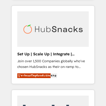
Agency of the Year 🏆2015 Became the 5th
it all (and with great results)! In short, our
Agency to reach Diamond 🏆2014 HubSpot
services include: - HubSpot consultancy:
COS Performance Award 🏆2014 HubSpot
onboarding, training, data migration -
COS Design Award 🏆2013 HubSpot
HubSpot development: websites, custom
Marketplace Provider of the Year 🏆2011
modules, integrations - Marketing & sales
Became a HubSpot Partner 📆Founded in
solutions: digital marketing, advertising,
1997
campaigns, content and design We connect
people, data and technology to improve
customer experiences. With our bright
Set Up | Scale Up | Integrate |
people, exciting ideas and can-do mentality,
HubSnacks FlexPlan
Join over 1,500 Companies globally who've
we ensure revenue growth on a daily basis.
chosen HubSnacks as their on-ramp to
So tell us your challenge; our passionate and
HubSpot since 2014 Simple pay-as-you-go
growth driven team of 100+ experts is ready
พาร์ทเนอร์โซลูชันระดับ Elite
4.9
plans that accelerate value... 1️⃣ Set Up |
for you! Driving digital growth |
Onboarding New or Check-fixing existing
www.brightdigital.com
HubSpot portals 2️⃣ Scale Up | 100% HubSpot
Task Execution... Global 24/7 ... All Experts 3️⃣
Integrate | your entire Tech Stack with