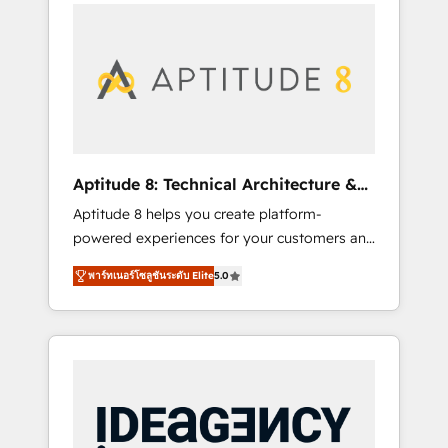
l'international, nous travaillons avec des ETI
contactez notre équipe pour un échange
ambitieuses, des grands groupes voulant
dédié.
aller au-delà d’une simple transformation
digitale et des startups florissantes. Nos 3
grandes expertises sont : ➤ L’intégration de
CRM et de méthodologie RevOps pour
aligner les équipes marketing, commerciales
et support client (data migration,
Aptitude 8: Technical Architecture &
synchronisation API, audit et maintenance) ➤
Deployment
Aptitude 8 helps you create platform-
La création de sites internet de conversion
powered experiences for your customers and
qui transforment les visiteurs en
teams. We build multi-hub solutions and
opportunités d'affaires ➤ La mise en place
พาร์ทเนอร์โซลูชันระดับ Elite
5.0
orchestrate operations across your entire
de stratégies d'acquisition marketing (SEO,
tech stack. Aptitude 8 is trusted by top
SEA, inbound, automatisation marketing,
brands such as Lenovo, Bluetooth,
ABM, IA, emailing) Informations clés : - 10 ans
International Sports Sciences Association,
d'expérience - 100+ intégrations CRM
SXSW, Notion, Soundcloud, American Nurses
HubSpot réussies - 40 experts conseil - 150
Association, Randstad, Uber Freight, and
certifications HubSpot cumulées
HubSpot itself. We have the largest technical