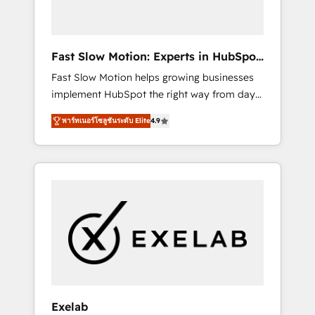
right HubSpot package for your business -
Full CRM, Marketing, and Sales Hub
implementations - Custom dashboards and
Fast Slow Motion: Experts in HubSpot
reporting - Workflow automation and data
& Salesforce
Fast Slow Motion helps growing businesses
clean-up - Sales enablement and team
implement HubSpot the right way from day
training - Ongoing optimisation and RevOps
one — with the flexibility to scale as
support Based in Leeds and London, we
พาร์ทเนอร์โซลูชันระดับ Elite
4.9
complexity increases. Highly certified in both
partner with SMEs across the UK who are
HubSpot and Salesforce, we bring deep
ready to turn HubSpot into the growth
experience in CRM implementation,
engine it’s meant to be.
integrations, and data migration across
modern business systems. Built to serve
growing mid-market and enterprise
organizations, our team combines strong
technical execution with real business
perspective. Many of our consultants have
scaled businesses themselves, giving us a
practical understanding of what owners and
Exelab
operators need as their systems, data, and