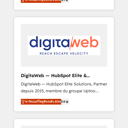
industries. With 150+ HubSpot-certified
experts, we deliver scalable solutions to
complex GTM and RevOps challenges. Our
Expertise 🔹 Onboarding & Implementation:
Accredited HubSpot Partner, ensuring
smooth setup tailored to your GTM motion.
🔹 Migrations: Move from other CRMs to
HubSpot without data loss or downtime. 🔹
RevOps Strategy: Align teams, processes, and
data to drive revenue efficiency. 🔹
Integrations: Connect HubSpot with your tech
DigitaWeb — HubSpot Elite &
stack for better adoption. 🔹 Custom
Intégrations ERP
DigitaWeb — HubSpot Elite Solutions, Partner
Solutions: Build tailored apps, workflows, and
depuis 2015, membre du groupe Uptoo.
configurations. We are SOC 2 Type II and ISO
Nous aidons les ETI et PME B2B à unifier
27001 certified, reinforcing our commitment
พาร์ทเนอร์โซลูชันระดับ Elite
5.0
Marketing, Ventes et Service sur HubSpot
to data security and compliance. At
grâce à la Revenue Architecture : alignement
OneMetric, we help revenue teams focus on
des équipes, pipeline prévisible, croissance
the OneMetric that matters most: revenue.
mesurable. 🔌 Intégrations complexes : ERP