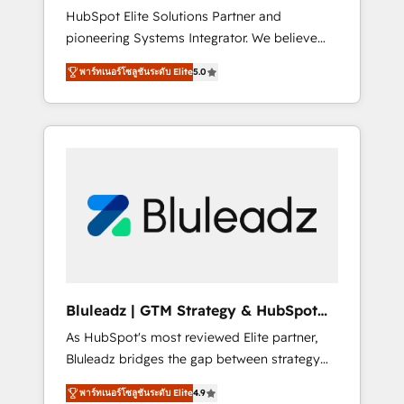
HubSpot Elite Solutions Partner and
processes evolve. Since 2014, we’ve
pioneering Systems Integrator. We believe
supported 1,400+ clients across a wide range
technology should serve business strategy,
of industries, including healthcare, software,
พาร์ทเนอร์โซลูชันระดับ Elite
5.0
not the other way around. Every engagement
B2B services, manufacturing, financial
begins with clear objectives, customer
services and more. Whether clients are new
journey mapping, and measurable KPIs. Only
to HubSpot or expanding into more
then we architect solutions. The question is
advanced use cases, we focus on delivering
never which features to activate, but which
clean, scalable, AI-ready systems that create
outcomes to deliver. -SYSTEM INTEGRATION-
long-term value and a consistently strong
Connectors, workflows, and data
client experience.
architectures that make HubSpot the
operational hub, integrated with SAP,
Microsoft Dynamics, custom ERPs, and any
enterprise platform. Proprietary apps extend
Bluleadz | GTM Strategy & HubSpot
HubSpot beyond standard configurations. -
Implementation
As HubSpot's most reviewed Elite partner,
AI-FIRST- AI across customer-facing
Bluleadz bridges the gap between strategy
operations to accelerate decisions,
and execution. We don't just "set up tools" —
streamline processes, and unlock efficiency
พาร์ทเนอร์โซลูชันระดับ Elite
4.9
we install the GTM Operating System (GTM