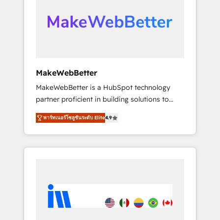
From multi-region migrations to AI-powered
automation, we turn complexity into clarity,
human at global scale. 🏆 HubSpot’s CEO
called us “the partner of the future.” Others
agree it is proof of trust built through
measurable impact.
MakeWebBetter
MakeWebBetter is a HubSpot technology
partner proficient in building solutions to
maximize the operational efficiency of
พาร์ทเนอร์โซลูชันระดับ Elite
4.9
HubSpot. The fastest-growing tech-enabler &
facilitator, MakeWebBetter, hands you the
blend of HubSpot expertise & eminent
solutions & integrations. Trust us to
streamline your HubSpot experience. 🚀
HubSpot Elite Partners with 10+ years of
HubSpot experience 🤝HubSpot Premier
Integration partner 🤝Google Premier Partner
2023 🌟5 HubSpot Accreditations 🌟Won