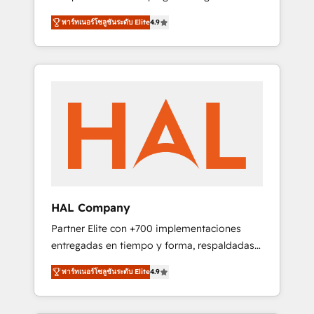
strategies by leveraging technologies and
design Let’s turn your CRM into your growth
พาร์ทเนอร์โซลูชันระดับ Elite
4.9
automating their marketing and sales
engine!
processes to generate growth. Our offer
spans from Strategy to Operations. We
specialize in CRM onboarding and
implementation, web design, sales &
marketing automation, and digital marketing.
With extensive experience working with tech
companies and manufacturers since 2002,
we are committed to empowering our clients
and developing their autonomy. Get to grips
with HubSpot through guided
HAL Company
implementation and seamless integration of
Partner Elite con +700 implementaciones
the CRM platform into your digital
entregadas en tiempo y forma, respaldadas
ecosystem. Would you like support in
por 6 acreditaciones de HubSpot y un
deploying your inbound marketing strategy?
พาร์ทเนอร์โซลูชันระดับ Elite
4.9
equipo de 6 Certified Trainers avalados por
We'll provide support tailored to your needs
HubSpot Academy. Acompañamos a las
and sales objectives. With 125+ certifications,
empresas en cada etapa de su crecimiento