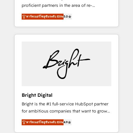
proficient partners in the area of re-
platforming, website design & development.
พาร์ทเนอร์โซลูชันระดับ Elite
5.0
We specialize in multi-hub implementations
for mid-market & enterprise companies. We
are woman-owned, powered by coffee, and
we ❤️ dogs. We produce award-winning work
for our clients. 🏆2023 Technical Expertise
Impact Award 🏆2022 Technical Expertise
Impact Award 🏆2022 Platform Migration
Excellence Impact Award 🏆2020 Elite
Solutions Partner 🏆2019 Integrations
HubSpot Impact Award 🏆2019 Marketing
Enablement HubSpot Impact Award 🏆2018
Bright Digital
Website Design HubSpot Impact Award 🏆
Bright is the #1 full-service HubSpot partner
2017 Website Design HubSpot Impact Award
for ambitious companies that want to grow
🏆2016 Growth-Driven Design Agency of the
smarter. From HubSpot onboarding, to
Year 🏆2016 Sales Enablement HubSpot
พาร์ทเนอร์โซลูชันระดับ Elite
4.9
training, from developing a new website to
Impact Award 🏆2015 Growth-Driven Design
lead generation and digital marketing; we do