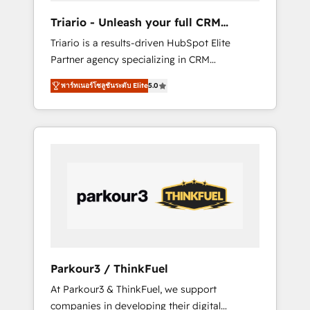
way for customers!" - Yamini Rangan, CEO of
Triario - Unleash your full CRM
HubSpot “Our experience with the team at
potential
Triario is a results-driven HubSpot Elite
Blue Frog has been nothing short of
Partner agency specializing in CRM
extraordinary. Their years of experience and
implementations & migrations, Revenue
quality of skilled staff has earned them a
พาร์ทเนอร์โซลูชันระดับ Elite
5.0
Operations, Custom Integrations, Custom AI
trusted reputation within the HubSpot
agents and AI-ready Website Design With
ecosystem as a reliable partner capable of
over 15 years of experience, we help
delivering remarkable experiences for our
companies bridge the gap between
most sophisticated clients.” - Brian Garvey,
marketing, sales, and customer success
VP, Solutions Partner Program, HubSpot.
through smart automation, data hygiene, and
tailored HubSpot solutions. Our clients
choose us because we blend the expertise of
a global consultancy with the care and agility
of a boutique firm. At Triario, we’re big
enough to deliver but small enough to listen.
Parkour3 / ThinkFuel
Our Services: HubSpot implementations &
At Parkour3 & ThinkFuel, we support
data migration Custom AI agents Revenue
companies in developing their digital
Operations API integrations AI-ready Website