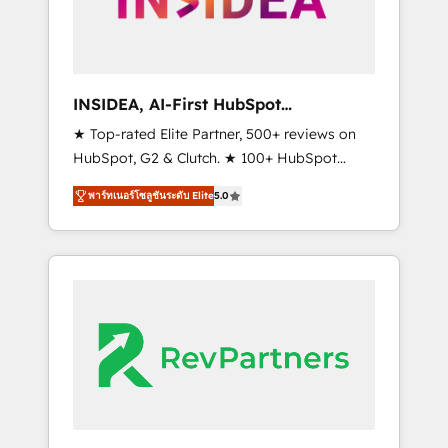
integrated marketing campaigns, & RevOps
frameworks that fuel long-term success We
connect the entire customer lifecycle through
seamless integrations, ensure long-term
INSIDEA, AI-First HubSpot
adoption with change-management
Onboarding & RevOps
★ Top-rated Elite Partner, 500+ reviews on
programs, and align marketing, sales, and
HubSpot, G2 & Clutch. ★ 100+ HubSpot
service to drive sustainable growth With 6
Certified Experts & Trainers across the team
key HubSpot accreditations and experience
พาร์ทเนอร์โซลูชันระดับ Elite
5.0
★ 1,500+ implementations across five
across hundreds of organizations in dozens
continents ★ AI-First, RevOps-led,
of industries, there’s a good chance one of
Onboarding obsessed ★ Company of the
our globally integrated teams has worked
Year 2024/25 INSIDEA helps growing
with clients just like you Let’s explore
companies turn HubSpot into a revenue
whether S2 is the partner you’ve been
engine. We onboard your team, migrate your
looking for...and get your next big initiative
data, and build AI-powered workflows that
moving!
drive adoption from week one, in your time
zone. What we do ➤ Onboarding: Live in
weeks, with workflows built around your
business, not a template. ➤ Migration: Move