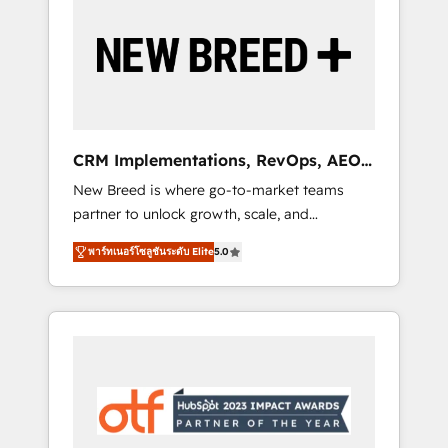
Implementation & Integration - Seamless
migrations and system integrations powered
by Globalia’s technical development team. -
19 HubSpot-certified trainers to drive
platform adoption. 📈 Revenue Generation -
Full-funnel marketing and high-performance
advertising via Point Success Media. - Expert
CRM Implementations, RevOps, AEO
deployment of Breeze AI and custom agents
+ Web, Demand Gen
New Breed is where go-to-market teams
to automate growth. 🏆 Elite Excellence - 8
partner to unlock growth, scale, and
platform accreditations and deep HIPAA-
transformation. We help companies activate
compliance expertise. - A team of 250+
พาร์ทเนอร์โซลูชันระดับ Elite
5.0
HubSpot’s AI-powered customer platform
experts dedicated to your resilient growth.
and operationalize HubSpot’s Loop
Marketing framework through expert-led
services, smart agents, and purpose-built
apps, tailored to your business. Together, we
unlock results, fast. ⚙️CRM & RevOps: Align all
Hubs to your buyer journey for clean data,
scalability, & reporting. 🎯Demand Gen &