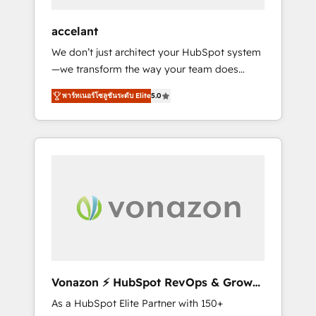
offices and consulting teams in the UK, USA,
Canada, Germany, France, Belgium,
accelant
Singapore, and South Africa. Certified
We don’t just architect your HubSpot system
compliant with ISO/IEC 27001:2022 and ISO
—we transform the way your team does
9001:2015 across all seven international
business. As an Elite HubSpot Solutions
offices and 175+ employees.
พาร์ทเนอร์โซลูชันระดับ Elite
5.0
Partner, we specialize in creating tailored,
end-to-end CRM solutions that accelerate
growth, improve operational efficiency, and
ensure faster time to value on HubSpot.
What sets us apart? Our people-centric
approach. From day one, our team takes the
time to deeply understand your unique
needs, crafting custom strategies that deliver
impactful results. Our mission is to empower
you to unlock HubSpot’s full potential—faster.
Through expert training, unmatched
Vonazon ⚡ HubSpot RevOps & Growth
responsiveness, and ongoing support, we
Strategy Experts
As a HubSpot Elite Partner with 150+
equip your team to adopt new systems with