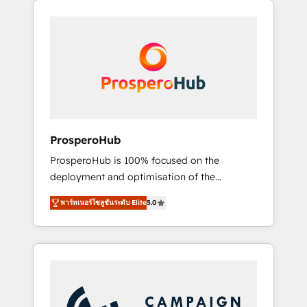
we are part of the most certified Canadian
integrando estrategia, tecnología y procesos
agencies, and we both hold Onboarding
comerciales para potenciar resultados reales.
Accreditations. Based in Canada (coast to
Nos caracterizamos por combinar excelencia
coast), our services are offered in both
técnica con una mirada estratégica a largo
English & French.
plazo.
ProsperoHub
ProsperoHub is 100% focused on the
deployment and optimisation of the
HubSpot CRM platform. Our highly
พาร์ทเนอร์โซลูชันระดับ Elite
5.0
experienced team of solutions experts will
ensure that you achieve maximum adoption
and ROI from your HubSpot investment. Use
our extensive HubSpot, sales, marketing,
service and integrations expertise to lead
your team on their HubSpot journey, design