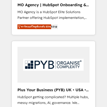
cleanup, and implementation. - Pre-built and
MO Agency | HubSpot Onboarding &
custom integrations across your full tech
Implementation
MO Agency is a HubSpot Elite Solutions
stack. - Custom object setup, CMS builds, and
Partner offering HubSpot implementation,
full-funnel automation. - Dashboards,
marketing automation, CRM and RevOps
lifecycle campaigns, and lead nurturing
พาร์ทเนอร์โซลูชันระดับ Elite
5.0
consulting, B2B SEO, paid media, content
sequences. - Cross-hub setup across
marketing, AEO and GEO (AI search
Marketing, Sales, Operations, and Service
optimisation), and HubSpot Content Hub
Hubs. - Ongoing optimization, managed
and WordPress development. We work with
support, and scalable retainers. Let’s make
enterprise and growth-led companies across
HubSpot your most powerful growth engine.
technology, professional services, financial
Built to convert, scale, and drive results.
services and industrial sectors. Offices in
Johannesburg, Cape Town, Dubai & London.
500+ HubSpot CRM implementations
delivered. AI visibility coverage across
ChatGPT, Claude, Perplexity, Gemini and
Plus Your Business (PYB) UK • USA •
Google AI Overviews. HubSpot Impact Award
Europe
HubSpot getting complicated? Multiple hubs,
- Customer First HubSpot Impact Award -
messy migrations, AI, governance. We
Integrations Innovation HubSpot Impact