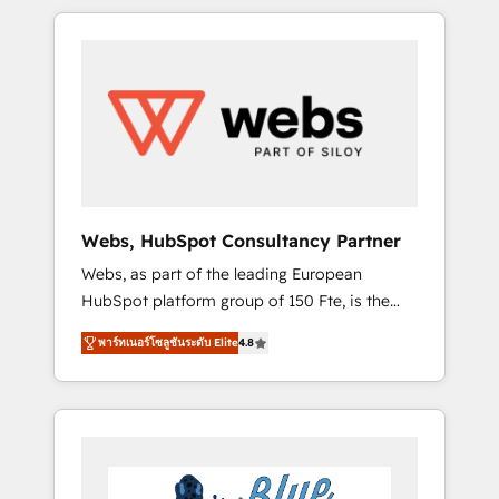
HubSpot challenges and improve user
to global brands
adoption, sales process and marketing
results. Services 📚 Onboarding your team to
HubSpot for the first time 🔧 Designing and
optimising your HubSpot set-up for better
results 🌐 Website design and build using
HubSpot 🔌 Integrating HubSpot with other
systems 🎓 Training your teams to be
HubSpot pros 📊 Lead generation services
Webs, HubSpot Consultancy Partner
using HubSpot Why us? - SIX HubSpot
Webs, as part of the leading European
Accreditations - awarded by HubSpot after a
HubSpot platform group of 150 Fte, is the
rigorous process for CRM, Solutions
trusted Elite HubSpot CRM Partner offering
Architecture, Onboarding , Data Migration,
พาร์ทเนอร์โซลูชันระดับ Elite
4.8
you a roadmap on maximizing EBITDA and
Custom Integration & Platform Enablement -
achieving Commercial Excellence. With our
Onboarded over 500 businesses to HubSpot
targeted processes, we strengthen your
-Top 1% of partners worldwide -In-house
digital transformation and minimize costs. As
team of 25+ experts Contact us today to help
HubSpot's Advanced Accredited CRM
you get more from your investment in
Implementation partner, we provide
HubSpot. www.bbdboom.com