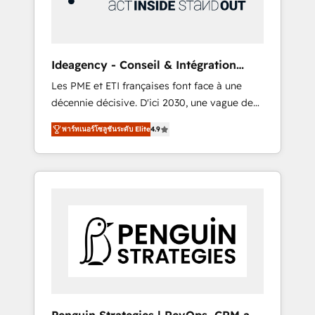
consulting team of any HubSpot partner and
expertise across operational strategy,
business-first process building, system
integration, custom development, and
Ideagency - Conseil & Intégration
extensibility. When you work with Aptitude 8,
HubSpot
Les PME et ETI françaises font face à une
you get a team – not an individual – with
décennie décisive. D'ici 2030, une vague de
embedded consulting, strategy,
consolidation va recomposer le marché.
development, and project management. We
พาร์ทเนอร์โซลูชันระดับ Elite
4.9
Seules survivront les entreprises qui auront
have 100% US-based, FTE team members.
réussi leur transformation. Le problème ?
We offer project-based and managed
58% des dirigeants savent que l'IA est vitale
services engagements that include new
pour leur survie. Mais 57% n'ont aucune
HubSpot implementations, migrations from
stratégie. Et 43% ne maîtrisent même pas
other platforms, systems integration,
leurs données. C'est le paradoxe français :
extensibility, custom development, and
conscience totale, action nulle. La solution
ongoing RevOps support.
s'appelle l'Entreprise Augmentée. Ce n'est pas
une entreprise qui utilise l'IA. C'est une
organisation qui a réussi la symbiose entre
l'expertise humaine et l'intelligence artificielle.