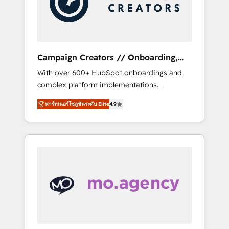
and implement your processes and skilfully
bring your revenue infrastructure to life. Our
collaborative approach keeps you in control
whilst we plan and support the route to your
revenue goals. We have successfully
Campaign Creators // Onboarding,
supported over 500 organisations with
CRM Migration
With over 600+ HubSpot onboardings and
HubSpot implementation, optimisation,
complex platform implementations
training, and adoption assurance. Our tried
delivered, CC is the go-to Elite Solutions
and tested Roadmap methodology will
พาร์ทเนอร์โซลูชันระดับ Elite
4.9
Partner for businesses ready to migrate,
ensure that you receive the best deployment
replatform, and scale smarter. We specialize
experience possible. Whether you are new to
in high-impact CRM and CMS migrations and
HubSpot or seeking to turn around a poor
onboarding from platforms like Salesforce,
install, our team have the change
NetSuite, Zoho, Pardot, Marketo, Microsoft
management expertise to deliver the
Dynamics, Wix, WordPress and legacy CRMs,
solutions you need.
turning fragmented systems into unified,
growth-ready HubSpot architectures that
accelerate revenue operations and
performance. - Multi-object CRM migration,