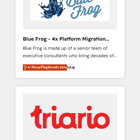
expertise to drive your business forward.
Since 2015 we are fully dedicated to
HubSpot and with an experienced team
(50+), we work with reputable companies in
B2B sectors such as manufacturing, SaaS and
Blue Frog - 4x Platform Migration
business services. We prepare a customized
Award Winner
Blue Frog is made up of a senior team of
business case that demonstrates the value
executive consultants who bring decades of
and impact of your digital transformation,
relevant, real world experience to our client
including a detailed financial rationale with a
พาร์ทเนอร์โซลูชันระดับ Elite
5.0
engagements. "Blue Frog is a top, trusted
focus on ROI and TCO. As a trusted extension
partner in HubSpot's ecosystem for a reason.
of your team, we believe in the power of
Their team brings over a decade of
partnership. Together, we embark on a
experience to the table, along with deep
transformational journey that sets your
knowledge of the HubSpot platform and
business up for long-term success. Unlock
strategies for driving growth. They are
your business. If not now, when?
committed to helping our customers grow
and finding solutions that fit their unique
business needs. We are thrilled to have Blue
Frog in the HubSpot ecosystem leading the