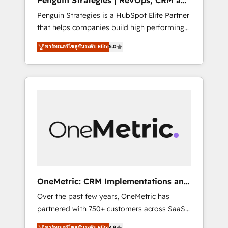
Penguin Strategies | RevOps, CRM and
Pas pour remplacer l'humain, mais pour
AI
Penguin Strategies is a HubSpot Elite Partner
l'augmenter. Chez Ideagency, nous
that helps companies build high performing
accompagnons cette transformation. D'abord
revenue operations across complex sales
les fondations : des données unifiées, des
พาร์ทเนอร์โซลูชันระดับ Elite
5.0
cycles, multi system environments and global
processus alignés. Ensuite l'augmentation :
SaaS or manufacturing teams. Trusted by
l'IA là où elle crée de la valeur. Et surtout :
leading enterprises and fast growing scale
l'humain qui reste au centre. Parce que la
ups including Sony, Rapyd, Fiverr, XM Cyber,
vraie performance vient de l'intérieur. Act
Bridgepointe Technologies, EMA Design
Inside. Stand Out.
Automation and Uptive. 📊 RevOps & data
architecture 🔗 CRM migrations & End to end
integrations 🤖 AI workflows & enrichment 📘
Team enablement & company-wide adoption
We create HubSpot environments that teams
use with confidence and that leadership can
OneMetric: CRM Implementations and
rely on for scalable revenue insights.
GTM engineering
Over the past few years, OneMetric has
partnered with 750+ customers across SaaS,
fintech, healthcare, real estate, and other
พาร์ทเนอร์โซลูชันระดับ Elite
4.9