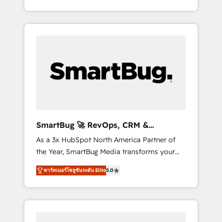
at scale. From predictive intelligence to
OS) to align your leadership and engineer a
conversational AI, we turn data into action
portal that drives predictable revenue
and automation into competitive advantage.
velocity. 🚀 GTM Strategy & Alignment
✦ 150+ implementations ✦ 100+
Workshops & Sprints: Identify "Valleys of
certifications ✦ 7 accreditations
Death" stalling growth. Fix your ICP, Math,
and Story to stop "accelerating a mess." ⚙️
Elite Engineering & AI Scalable Architecture:
Zero-technical-debt setup across all Hubs,
validated by our 7 HubSpot Accreditations.
AI-Powered RevOps: Breeze AI, custom AI
SmartBug 🚀 RevOps, CRM &
agents, and high-integrity migrations for total
Integration Experts
As a 3x HubSpot North America Partner of
reporting clarity. Security & Compliance: SOC
the Year, SmartBug Media transforms your
2 Type I and HIPAA attested for enterprise-
customer lifecycle into a revenue engine. Our
grade data security. 🏆 Why Bluleadz? GTM
พาร์ทเนอร์โซลูชันระดับ Elite
5.0
unified ecosystem includes specialized
OS Partner | 16+ Years Experience | 1,000+
divisions Globalia (AI & Software) and Point
Five-Star Reviews
Success Media (Paid Media), making this the
official home for all three brands. 🔄