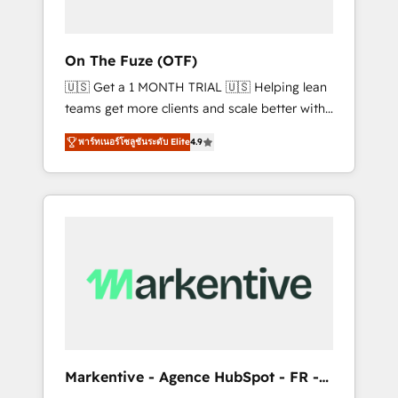
ABM: Drive pipeline with inbound, ABM, AEO,
SEO, & paid media that fuel growth. 👩‍💻Web
Design: Build high-performing websites with
On The Fuze (OTF)
UX, messaging, & conversion strategy that
🇺🇸 Get a 1 MONTH TRIAL 🇺🇸 Helping lean
drive results. 🤖AI Strategy: Activate Breeze
teams get more clients and scale better with
Agents, configure HubSpot AI, & maximize
our HubSpot Consulting & 'Done For You'
AEO with tailored AI services. 🧩Integrations:
พาร์ทเนอร์โซลูชันระดับ Elite
4.9
Services. 🚀 Who We Work With 🚀 We help
Extend HubSpot with custom integrations,
lean, growing companies: - Win more
hosting, & maintenance. As HubSpot’s only
business - Reduce no-shows - Improve lead
Elite Partner with all 8 Accreditations and a 3×
& deal conversion rates - Scale with less
Partner of the Year, New Breed turns
headcount ...by using HubSpot's full
HubSpot into your engine for measurable,
capabilities. 🤓 What do you get? 🤓 Our
durable growth.
client's are too busy to learn the ins-and-outs
of HubSpot. We give you a Personal
Consultant + Tech Team to handle the heavy
lifting of mapping out AND building your
ideal system. + Get best practices and 'don't
Markentive - Agence HubSpot - FR -
know what you don't know'
EN