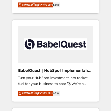
organise that complexity, so your team can
Award - Platform Migration Excellence
พาร์ทเนอร์โซลูชันระดับ Elite
5.0
put HubSpot to work... Welcome to our
HubSpot Impact Award - Platform Excellence
Profile! We help with: • CRM implementation,
40+ full-time HubSpot professionals. 100s of
reports, workflows, and team training • CRM
certifications and accreditations with
migration from Salesforce, Pipedrive,
HubSpot.
Dynamics and others • Technical projects
including custom API integrations • AI
governance for HubSpot-centred operations
A little about us: • Boutique 'Elite' team of 12 •
150+ clients across Sales Hub, Marketing
Hub, Service Hub, Data Hub and CMS •
ISO/IEC 27001:2022, ISO 9001:2015, and ISO
BabelQuest | HubSpot Implementation
42001:2023 certified - the AI management
& Consultancy
Turn your HubSpot investment into rocket
standard • GuardHub: our AI governance
fuel for your business to soar 🚀 We’re a
framework, built on ISO 42001 Ready for the
team of accredited HubSpot experts ready
next step? Click the 👈 '𝗖𝗼𝗻𝘁𝗮𝗰𝘁 𝗯𝘂𝘀𝗶𝗻𝗲𝘀𝘀'
พาร์ทเนอร์โซลูชันระดับ Elite
4.9
to help you. We can implement the platform
button to get in touch (𝘸𝘦'𝘳𝘦 𝘴𝘶𝘱𝘦𝘳
into complex business environments,
𝘳𝘦𝘴𝘱𝘰𝘯𝘴𝘪𝘷𝘦)
optimise what you've got and make sure you