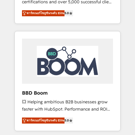
certifications and over 5,000 successful client
confidence and achieve a unified, data-
engagements, Vonazon turns marketing
driven approach to customer engagement.
พาร์ทเนอร์โซลูชันระดับ Elite
5.0
complexity into measurable, scalable growth.
From onboarding to enterprise-grade
campaigns, our in-house team builds scalable
strategies that drive long-term revenue. ⚙️
HubSpot Integration & Optimization •
Seamless CRM, CMS, and automation setup •
Complex platform migrations and data
cleanups • Custom APIs and third-party
integrations 📈 End-to-End Revenue
Acceleration • Lifecycle marketing and
pipeline growth programs • Sales enablement
BBD Boom
tools and CRM optimization • Retention
💥 Helping ambitious B2B businesses grow
strategies with customer journey mapping 🏅
faster with HubSpot. Performance and ROI
Elite-Level HubSpot Execution • 750+
focused. 💥 BBD Boom is the HubSpot
onboardings and 2,000+ implementations •
พาร์ทเนอร์โซลูชันระดับ Elite
5.0
partner that can help you to HubSpot Better.
Deep expertise across marketing, sales, and
We work with your teams to solve all your
service hubs • Built-in flexibility for startups