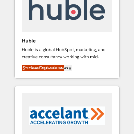
Custom Integrations Slash months from your
API Integration project... ⬅️ Click "Contact
Business" ⬅️ to access 150+ Kickstart
Integration templates that put HubSpot in
the center of your tech stack, syncing... 🛍️
Shopify or WooCommerce 💲 Stripe or
Huble
Paypal 💰 Sage or Netsuite 🤖 Google or
Huble is a global HubSpot, marketing, and
Microsoft ✍️ DocuSign or PandaDoc 🌐
creative consultancy working with mid-
Avalara or Quaderno HubSnacks holds the
market and enterprise businesses. We go
rare Advanced "Custom Integrations"
พาร์ทเนอร์โซลูชันระดับ Elite
4.9
beyond implementation, shaping the
Accreditation, securely sync data across... 🔄
strategy, processes, and teams that turn
any apps, in any direction. Stuck on your old
HubSpot into a genuine growth engine.
CRM..? Migrate | seamlessly off your old CRM
Named HubSpot's Global Partner of the Year
onto a clean new HubSpot portal with
in 2024, consistently ranked among their top
Advanced Website and CRM Migrations using
5 partners worldwide, and with over 15 years
our in-house "HubScrub" Tool.
in the ecosystem, Huble has built a track
record that speaks for itself. One company,
one operating model, delivering across