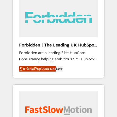
(Divalto, Sage X3, Cegid, Pennylane,
Dynamics..), VOIP (Aircall, Ringover, Modjo),
Shopify, Oneflow. 💻 Développements
custom : CRM UI Extensions (React),
Serverless Node.js, Custom Objects, thèmes
HubL, agents IA & Breeze AI. 🎯 Secteurs :
Industrie, Distribution B2B, SaaS, Services
Forbidden | The Leading UK HubSpot
B2B, Immobilier, Viticulture, Finance. 🚀 Nos
Consultancy
Forbidden are a leading Elite HubSpot
livrables : migration sécurisée,
Consultancy helping ambitious SMEs unlock
implémentation Marketing + Sales + Service
the full potential of HubSpot. Too many
Hub, synchronisation ERP ↔ HubSpot temps
พาร์ทเนอร์โซลูชันระดับ Elite
5.0
businesses invest in HubSpot but never see
réel, formation équipes. 🏆 +350 projets
the ROI they expected due to poor adoption,
livrés. Accrédités HubSpot CRM
messy data, and disconnected teams getting
Implementation, Data Migration & Custom
in the way. That’s where we come in. We
Integration. 📩 Parlons de votre projet →
partner with scaling businesses across the UK
digitaweb.com
to design, implement, and optimise HubSpot
so it actually drives revenue, not just reports
on it. Our services include: - Choosing the