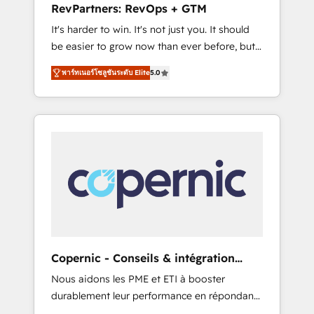
RevPartners: RevOps + GTM
from any legacy CRM. Zero downtime, full
It's harder to win. It's not just you. It should
data integrity. ➤ Implementation: Configure
be easier to grow now than ever before, but
HubSpot to run your revenue process. Sales,
it's not. So our focus is serving you, the
marketing, and service wired together. ➤ AI
พาร์ทเนอร์โซลูชันระดับ Elite
5.0
person responsible for the revenue number.
and Integrations: Layer Breeze AI, custom
We do that by bridging the gap where
agents, and APIs to remove manual work. ➤
agencies fail: combining GTM strategy with
Ongoing Management: Monthly tune-ups,
technical execution to solve the right
feature rollouts, adoption coaching. Buying
problem at the right time, with the right
HubSpot, switching to it, or reviving a stale
solution. We don’t just implement your CRM.
portal? We are built for the work.
We engineer revenue outcomes for the GTM
owner on HubSpot. We Build Different
Because We're Built Different: - Secure: Soc2
compliant 🛡️ - Onboarding: Implementations
starting from $1,5k - Clay: Elite Studio
Copernic - Conseils & intégration
Solutions Partner 🤝 - Global: 75+ RPers
HubSpot
Nous aidons les PME et ETI à booster
across five continents 🌐 - Scale: Largest
durablement leur performance en répondant
organically grown & fastest tiering Elite
aux vrais défis : • Intégration de HubSpot