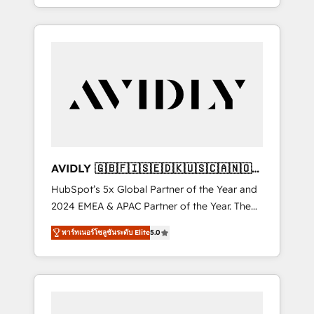
specialize in both strategic RevOps planning
and hands-on technical execution - building
the operational foundation companies need
to thrive. Industries we specialize in: -
Manufacturing - Healthcare - Financial
Services - Managed IT (MSP) - Franchises -
Professional Services - And more! How we
help: ✔️ Full HubSpot implementations and
portal optimization ✔️ Data migrations, CRM
architecture, and reporting foundations ✔️
AVIDLY 🇬🇧🇫🇮🇸🇪🇩🇰🇺🇸🇨🇦🇳🇴
Custom integrations and workflow
🇩🇪🇦🇺🇳🇿
HubSpot’s 5x Global Partner of the Year and
automation ✔️ User adoption programs,
2024 EMEA & APAC Partner of the Year. The
training, and enablement Through project-
world’s most experienced and fully
based engagements and ongoing RevOps
พาร์ทเนอร์โซลูชันระดับ Elite
5.0
accredited HubSpot Solutions Partner. 🚀
partnerships, we guide organizations through
With 2,750+ HubSpot projects delivered and
the revenue maturity model - delivering the
370+ specialists across EMEA, APAC and NAM,
right improvements at the right time so
we de-risk complex CRM programmes and
operations evolve strategically and
accelerate ROI across every HubSpot Hub. 🧭
sustainably as the business grows.