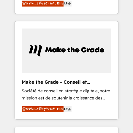
HubSpot Partner 🪴 - CRM: More Sales Hub
พาร์ทเนอร์โซลูชันระดับ Elite
4.9
avec d’autres outils (ERP, téléphonie, etc.) •
implementations than any other Partner 💻 -
Alignement des équipes grâce à un outil et
Salesforce: We convert SFDC addicts to
des données partagées • Amélioration de la
HubSpot evangelists 🧡 Don't pick a
collecte et de l’analyse des données pour des
marketing or technical agency for a GTM
décisions éclairées • Optimisation de
engineer’s job. The choice is yours. Start
l’efficacité et de la productivité des équipes
winning.
Notre équipe de 30 consultants certifiés
HubSpot aborde chaque projet avec un
engagement total, alignant processus métiers
et technologie, et guidant vos équipes à
travers le changement, tout en centrant vos
Make the Grade - Conseil et
objectifs d’entreprise. Grâce à une
intégrateur HubSpot
Société de conseil en stratégie digitale, notre
méthodologie éprouvée auprès de plus de
mission est de soutenir la croissance des
400 clients, nous comprenons rapidement
entreprises B2B à travers l’acquisition de
vos enjeux et intégrons parfaitement
พาร์ทเนอร์โซลูชันระดับ Elite
4.9
nouveaux clients, l'intégration CRM et le
HubSpot dans votre organisation. Pour toute
développement des revenus auprès de vos
question technique ou besoin de
comptes existants. En France et à
structuration de votre projet HubSpot,