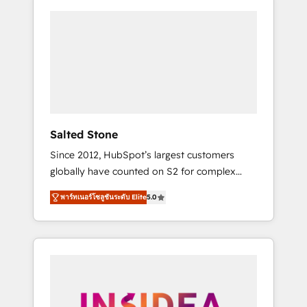
Salted Stone
Since 2012, HubSpot’s largest customers
globally have counted on S2 for complex
migrations, change management, systems
พาร์ทเนอร์โซลูชันระดับ Elite
5.0
integration, and creative solutions that
deliver measurable impact and transform
brand experiences As one of the few full-
service creative agencies in the HubSpot
ecosystem, we blend strategy, technology, &
award-winning design to build scalable,
globally regionalized HubSpot websites,