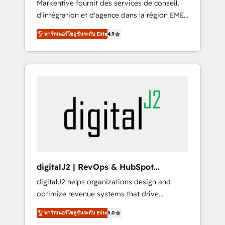
Markentive fournit des services de conseil,
recommendations to maximize conversions!
d'intégration et d'agence dans la région EMEA
OTF is an Elite Partner (top 1% of 6,500+
et North America. Avec plus de 115 experts en
Partners) and was named 2023 HubSpot
พาร์ทเนอร์โซลูชันระดับ Elite
4.9
marketing automation, Growth, Revops, CRM
Partner of the Year 💥 Trusted by 2,500+
et webdesign. Markentive is both a
companies to help them scale and close
consulting firm, a digital agency and an
more business, by using HubSpot (the right
integrator. With over 115 experts in marketing
way). ⭐️ Here's more info:
automation, growth, revops, CRM and
www.onthefuze.com/hubspot-admin Contact
webdesign (We focus on EMEA - USA
us to learn more!
customers).
digitalJ2 | RevOps & HubSpot
Implementations
digitalJ2 helps organizations design and
optimize revenue systems that drive
scalable, predictable growth. As a triple-
พาร์ทเนอร์โซลูชันระดับ Elite
5.0
accredited HubSpot Solutions Partner, we