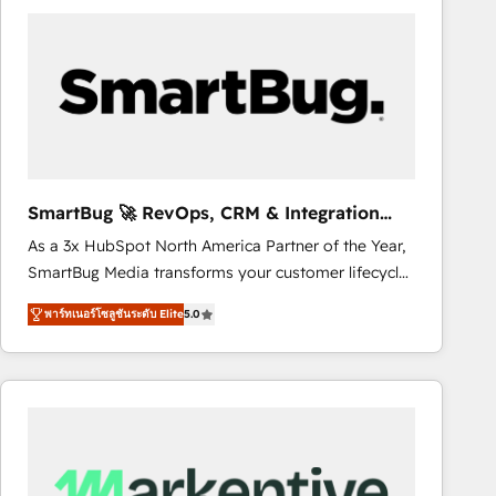
business systems. Built to serve growing mid-
market and enterprise organizations, our team
combines strong technical execution with real
business perspective. Many of our consultants have
scaled businesses themselves, giving us a practical
understanding of what owners and operators need
as their systems, data, and processes evolve. Since
2014, we’ve supported 1,400+ clients across a wide
SmartBug 🚀 RevOps, CRM & Integration
range of industries, including healthcare, software,
Experts
As a 3x HubSpot North America Partner of the Year,
B2B services, manufacturing, financial services and
SmartBug Media transforms your customer lifecycle
more. Whether clients are new to HubSpot or
into a revenue engine. Our unified ecosystem
expanding into more advanced use cases, we focus
พาร์ทเนอร์โซลูชันระดับ Elite
5.0
includes specialized divisions Globalia (AI &
on delivering clean, scalable, AI-ready systems that
Software) and Point Success Media (Paid Media),
create long-term value and a consistently strong
making this the official home for all three brands. 🔄
client experience.
Implementation & Integration - Seamless migrations
and system integrations powered by Globalia’s
technical development team. - 19 HubSpot-certified
trainers to drive platform adoption. 📈 Revenue