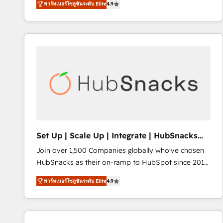
พาร์ทเนอร์โซลูชันระดับ Elite
4.9
HubSpot and willing to work hand-in-hand with your
evolve strategically and sustainably as the business
team to simplify the complex and build a better
grows.
experience for your team and customers.
Set Up | Scale Up | Integrate | HubSnacks
FlexPlan
Join over 1,500 Companies globally who've chosen
HubSnacks as their on-ramp to HubSpot since 2014
Simple pay-as-you-go plans that accelerate value...
พาร์ทเนอร์โซลูชันระดับ Elite
4.9
1️⃣ Set Up | Onboarding New or Check-fixing existing
HubSpot portals 2️⃣ Scale Up | 100% HubSpot Task
Execution... Global 24/7 ... All Experts 3️⃣ Integrate |
your entire Tech Stack with Custom Integrations