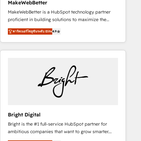
MakeWebBetter
MakeWebBetter is a HubSpot technology partner
proficient in building solutions to maximize the
operational efficiency of HubSpot. The fastest-
พาร์ทเนอร์โซลูชันระดับ Elite
4.9
growing tech-enabler & facilitator, MakeWebBetter,
hands you the blend of HubSpot expertise &
eminent solutions & integrations. Trust us to
streamline your HubSpot experience. 🚀HubSpot
Elite Partners with 10+ years of HubSpot experience
🤝HubSpot Premier Integration partner 🤝Google
Premier Partner 2023 🌟5 HubSpot Accreditations 🌟
Won HubSpot Theme Challenge 2021 🌟INBOUND’19
HubSpot Rising Star Why us? Harnessing the full
potential of the powerful HubSpot CRM. ✔️A team of
HubSpot experts backed by over 10+ years of
Bright Digital
HubSpot experience ✔️Flexible pricing models —
Bright is the #1 full-service HubSpot partner for
Hourly-fee (assigned one Dedicated HubSpot
ambitious companies that want to grow smarter.
Admin); Monthly-fee (HubSpot Admin + Project
From HubSpot onboarding, to training, from
Manager); and Fixed Project Cost (as per