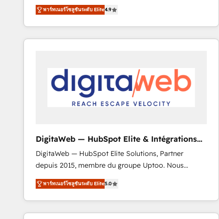
recomposer le marché. Seules survivront les
votre projet HubSpot, contactez notre équipe pour
พาร์ทเนอร์โซลูชันระดับ Elite
4.9
entreprises qui auront réussi leur transformation. Le
un échange dédié.
problème ? 58% des dirigeants savent que l'IA est
vitale pour leur survie. Mais 57% n'ont aucune
stratégie. Et 43% ne maîtrisent même pas leurs
données. C'est le paradoxe français : conscience
totale, action nulle. La solution s'appelle l'Entreprise
Augmentée. Ce n'est pas une entreprise qui utilise
l'IA. C'est une organisation qui a réussi la symbiose
entre l'expertise humaine et l'intelligence artificielle.
Pas pour remplacer l'humain, mais pour l'augmenter.
Chez Ideagency, nous accompagnons cette
DigitaWeb — HubSpot Elite & Intégrations
transformation. D'abord les fondations : des
ERP
DigitaWeb — HubSpot Elite Solutions, Partner
données unifiées, des processus alignés. Ensuite
depuis 2015, membre du groupe Uptoo. Nous
l'augmentation : l'IA là où elle crée de la valeur. Et
aidons les ETI et PME B2B à unifier Marketing,
surtout : l'humain qui reste au centre. Parce que la
พาร์ทเนอร์โซลูชันระดับ Elite
5.0
Ventes et Service sur HubSpot grâce à la Revenue
vraie performance vient de l'intérieur. Act Inside.
Architecture : alignement des équipes, pipeline
Stand Out.
prévisible, croissance mesurable. 🔌 Intégrations