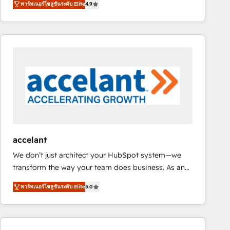
พาร์ทเนอร์โซลูชันระดับ Elite
4.9
developing a new website to lead generation and
requirement). ✔️Helped over 25,000+ customers so
digital marketing; we do it all (and with great
far with our HubSpot solutions. ✔️Bespoke apps &
results)! In short, our services include: - HubSpot
on-demand bundle services. Connect with us today!
consultancy: onboarding, training, data migration -
HubSpot development: websites, custom modules,
integrations - Marketing & sales solutions: digital
marketing, advertising, campaigns, content and
design We connect people, data and technology to
improve customer experiences. With our bright
people, exciting ideas and can-do mentality, we
ensure revenue growth on a daily basis. So tell us
accelant
your challenge; our passionate and growth driven
We don’t just architect your HubSpot system—we
team of 100+ experts is ready for you! Driving digital
transform the way your team does business. As an
growth | www.brightdigital.com
Elite HubSpot Solutions Partner, we specialize in
พาร์ทเนอร์โซลูชันระดับ Elite
5.0
creating tailored, end-to-end CRM solutions that
accelerate growth, improve operational efficiency,
and ensure faster time to value on HubSpot. What
sets us apart? Our people-centric approach. From