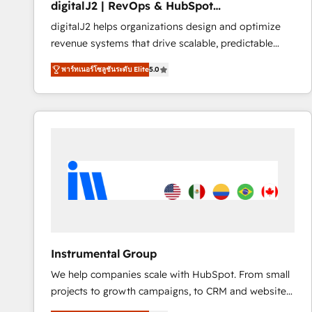
digitalJ2 | RevOps & HubSpot
AI, & maximize AEO with tailored AI services. 🧩
Implementations
digitalJ2 helps organizations design and optimize
Integrations: Extend HubSpot with custom
revenue systems that drive scalable, predictable
integrations, hosting, & maintenance.
growth. As a triple-accredited HubSpot Solutions
พาร์ทเนอร์โซลูชันระดับ Elite
5.0
Partner, we specialize in both strategic RevOps
planning and hands-on technical execution - building
the operational foundation companies need to
thrive. Industries we specialize in: - Manufacturing -
Healthcare - Financial Services - Managed IT (MSP) -
Franchises - Professional Services - And more! How
we help: ✔️ Full HubSpot implementations and portal
optimization ✔️ Data migrations, CRM architecture,
and reporting foundations ✔️ Custom integrations
and workflow automation ✔️ User adoption
programs, training, and enablement Through project-
Instrumental Group
based engagements and ongoing RevOps
We help companies scale with HubSpot. From small
partnerships, we guide organizations through the
projects to growth campaigns, to CRM and websites.
revenue maturity model - delivering the right
Hire an agency that's experienced in every inch of
improvements at the right time so operations