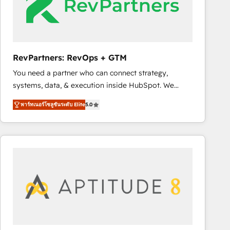
RevPartners: RevOps + GTM
You need a partner who can connect strategy,
systems, data, & execution inside HubSpot. We
bridge the gap where most agencies fall short by
พาร์ทเนอร์โซลูชันระดับ Elite
5.0
combining GTM strategy with technical execution to
solve the right problem with the right solution. As the
only firm in the world to hold Elite Partner
Accreditations with both HubSpot and Clay, our
clients gain a unique advantage in CRM architecture,
pipeline generation, data intelligence, and go-to-
market execution. Why B2B Businesses Choose RP: -
Secure: Soc2 compliant 🛡️ - Pricing: Implementations
starting at $1,5k 💵 - Speed: Launch in 14 days ⚡ -
Global: 75+ RPers across five continents 🌐 - Scale: