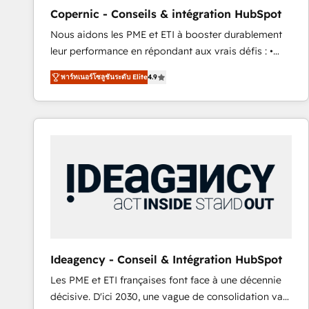
management programs, and align marketing, sales,
Copernic - Conseils & intégration HubSpot
and service to drive sustainable growth With 6 key
Nous aidons les PME et ETI à booster durablement
HubSpot accreditations and experience across
leur performance en répondant aux vrais défis : •
hundreds of organizations in dozens of industries,
Intégration de HubSpot avec d’autres outils (ERP,
there’s a good chance one of our globally integrated
พาร์ทเนอร์โซลูชันระดับ Elite
4.9
téléphonie, etc.) • Alignement des équipes grâce à un
teams has worked with clients just like you Let’s
outil et des données partagées • Amélioration de la
explore whether S2 is the partner you’ve been
collecte et de l’analyse des données pour des
looking for...and get your next big initiative moving!
décisions éclairées • Optimisation de l’efficacité et
de la productivité des équipes Notre équipe de 30
consultants certifiés HubSpot aborde chaque projet
avec un engagement total, alignant processus
métiers et technologie, et guidant vos équipes à
travers le changement, tout en centrant vos objectifs
d’entreprise. Grâce à une méthodologie éprouvée
auprès de plus de 400 clients, nous comprenons
Ideagency - Conseil & Intégration HubSpot
rapidement vos enjeux et intégrons parfaitement
Les PME et ETI françaises font face à une décennie
HubSpot dans votre organisation. Pour toute
décisive. D'ici 2030, une vague de consolidation va
question technique ou besoin de structuration de