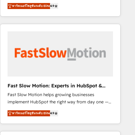
healthcare, real estate, and other industries. With
that include new HubSpot implementations,
พาร์ทเนอร์โซลูชันระดับ Elite
4.9
150+ HubSpot-certified experts, we deliver scalable
migrations from other platforms, systems
solutions to complex GTM and RevOps challenges.
integration, extensibility, custom development, and
Our Expertise 🔹 Onboarding & Implementation:
ongoing RevOps support.
Accredited HubSpot Partner, ensuring smooth setup
tailored to your GTM motion. 🔹 Migrations: Move
from other CRMs to HubSpot without data loss or
downtime. 🔹 RevOps Strategy: Align teams,
processes, and data to drive revenue efficiency. 🔹
Integrations: Connect HubSpot with your tech stack
for better adoption. 🔹 Custom Solutions: Build
tailored apps, workflows, and configurations. We are
Fast Slow Motion: Experts in HubSpot &
SOC 2 Type II and ISO 27001 certified, reinforcing
Salesforce
Fast Slow Motion helps growing businesses
our commitment to data security and compliance. At
implement HubSpot the right way from day one —
OneMetric, we help revenue teams focus on the
with the flexibility to scale as complexity increases.
OneMetric that matters most: revenue.
พาร์ทเนอร์โซลูชันระดับ Elite
4.9
Highly certified in both HubSpot and Salesforce, we
bring deep experience in CRM implementation,
integrations, and data migration across modern