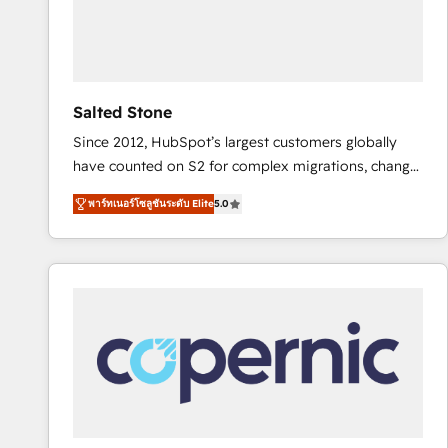
Salted Stone
Since 2012, HubSpot’s largest customers globally
have counted on S2 for complex migrations, change
management, systems integration, and creative
พาร์ทเนอร์โซลูชันระดับ Elite
5.0
solutions that deliver measurable impact and
transform brand experiences As one of the few full-
service creative agencies in the HubSpot
ecosystem, we blend strategy, technology, & award-
winning design to build scalable, globally
regionalized HubSpot websites, integrated
marketing campaigns, & RevOps frameworks that
fuel long-term success We connect the entire
customer lifecycle through seamless integrations,
ensure long-term adoption with change-