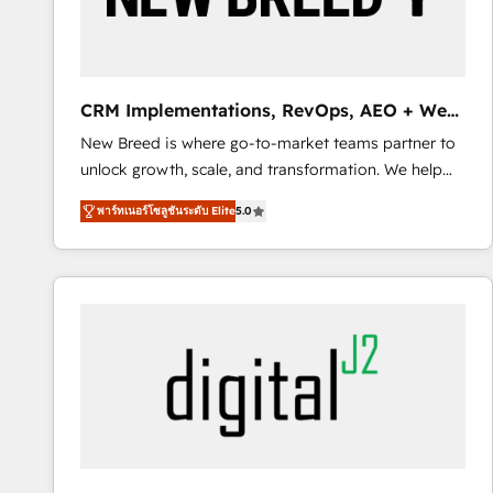
SAP, Microsoft Dynamics, custom ERPs, and any
enterprise platform. Proprietary apps extend
HubSpot beyond standard configurations. -AI-
FIRST- AI across customer-facing operations to
CRM Implementations, RevOps, AEO + Web,
accelerate decisions, streamline processes, and
Demand Gen
New Breed is where go-to-market teams partner to
unlock efficiency at scale. From predictive
unlock growth, scale, and transformation. We help
intelligence to conversational AI, we turn data into
companies activate HubSpot’s AI-powered
action and automation into competitive advantage.
พาร์ทเนอร์โซลูชันระดับ Elite
5.0
customer platform and operationalize HubSpot’s
✦ 150+ implementations ✦ 100+ certifications ✦ 7
Loop Marketing framework through expert-led
accreditations
services, smart agents, and purpose-built apps,
tailored to your business. Together, we unlock
results, fast. ⚙️CRM & RevOps: Align all Hubs to your
buyer journey for clean data, scalability, & reporting.
🎯Demand Gen & ABM: Drive pipeline with inbound,
ABM, AEO, SEO, & paid media. 👩‍💻Web Design:
Build high-performing websites with UX, messaging,
& conversion strategy that drive results. 🤖AI
Strategy: Activate Breeze Agents, configure HubSpot