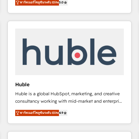
พาร์ทเนอร์โซลูชันระดับ Elite
5.0
implementations for mid-market & enterprise
companies. We are woman-owned, powered by
coffee, and we ❤️ dogs. We produce award-winning
work for our clients. 🏆2023 Technical Expertise
Impact Award 🏆2022 Technical Expertise Impact
Award 🏆2022 Platform Migration Excellence Impact
Award 🏆2020 Elite Solutions Partner 🏆2019
Integrations HubSpot Impact Award 🏆2019
Marketing Enablement HubSpot Impact Award 🏆
2018 Website Design HubSpot Impact Award 🏆2017
Website Design HubSpot Impact Award 🏆2016
Huble
Growth-Driven Design Agency of the Year 🏆2016
Huble is a global HubSpot, marketing, and creative
Sales Enablement HubSpot Impact Award 🏆2015
consultancy working with mid-market and enterprise
Growth-Driven Design Agency of the Year 🏆2015
businesses. We go beyond implementation, shaping
Became the 5th Agency to reach Diamond 🏆2014
พาร์ทเนอร์โซลูชันระดับ Elite
4.9
the strategy, processes, and teams that turn
HubSpot COS Performance Award 🏆2014 HubSpot
HubSpot into a genuine growth engine. Named
COS Design Award 🏆2013 HubSpot Marketplace
HubSpot's Global Partner of the Year in 2024,
Provider of the Year 🏆2011 Became a HubSpot
consistently ranked among their top 5 partners