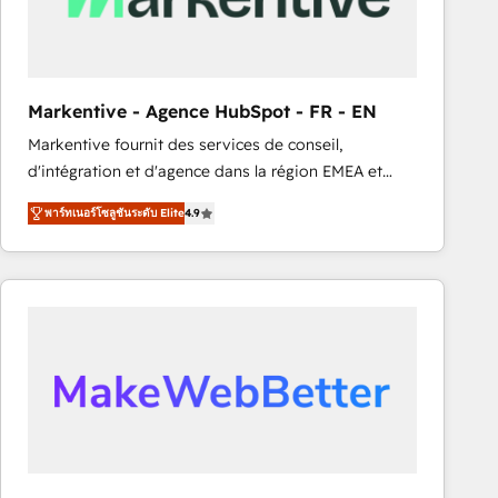
Generation - Full-funnel marketing and high-
performance advertising via Point Success Media. -
Expert deployment of Breeze AI and custom agents
to automate growth. 🏆 Elite Excellence - 8 platform
Markentive - Agence HubSpot - FR - EN
accreditations and deep HIPAA-compliance
Markentive fournit des services de conseil,
expertise. - A team of 250+ experts dedicated to
d'intégration et d'agence dans la région EMEA et
your resilient growth.
North America. Avec plus de 115 experts en
พาร์ทเนอร์โซลูชันระดับ Elite
4.9
marketing automation, Growth, Revops, CRM et
webdesign. Markentive is both a consulting firm, a
digital agency and an integrator. With over 115
experts in marketing automation, growth, revops,
CRM and webdesign (We focus on EMEA - USA
customers).