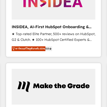
INSIDEA, AI-First HubSpot Onboarding &
RevOps
★ Top-rated Elite Partner, 500+ reviews on HubSpot,
G2 & Clutch. ★ 100+ HubSpot Certified Experts &
Trainers across the team ★ 1,500+ implementations
พาร์ทเนอร์โซลูชันระดับ Elite
5.0
across five continents ★ AI-First, RevOps-led,
Onboarding obsessed ★ Company of the Year
2024/25 INSIDEA helps growing companies turn
HubSpot into a revenue engine. We onboard your
team, migrate your data, and build AI-powered
workflows that drive adoption from week one, in
your time zone. What we do ➤ Onboarding: Live in
weeks, with workflows built around your business,
not a template. ➤ Migration: Move from any legacy
CRM. Zero downtime, full data integrity. ➤