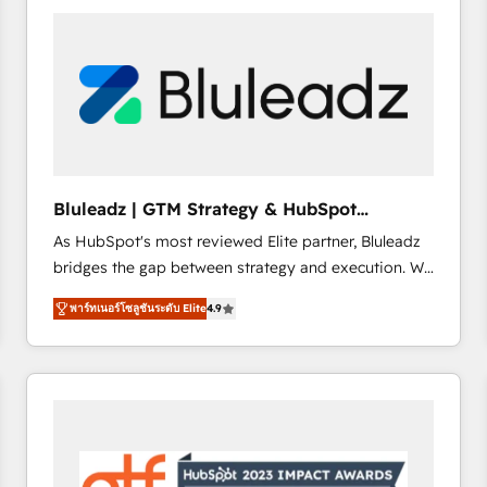
partner with scaling businesses across the UK to
design, implement, and optimise HubSpot so it
actually drives revenue, not just reports on it. Our
services include: - Choosing the right HubSpot
package for your business - Full CRM, Marketing, and
Sales Hub implementations - Custom dashboards
and reporting - Workflow automation and data
clean-up - Sales enablement and team training -
Bluleadz | GTM Strategy & HubSpot
Ongoing optimisation and RevOps support Based in
Implementation
As HubSpot's most reviewed Elite partner, Bluleadz
Leeds and London, we partner with SMEs across the
bridges the gap between strategy and execution. We
UK who are ready to turn HubSpot into the growth
don't just "set up tools" — we install the GTM
engine it’s meant to be.
พาร์ทเนอร์โซลูชันระดับ Elite
4.9
Operating System (GTM OS) to align your leadership
and engineer a portal that drives predictable
revenue velocity. 🚀 GTM Strategy & Alignment
Workshops & Sprints: Identify "Valleys of Death"
stalling growth. Fix your ICP, Math, and Story to stop
"accelerating a mess." ⚙️ Elite Engineering & AI
Scalable Architecture: Zero-technical-debt setup