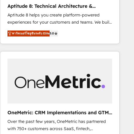
Largest organically grown & fastest tiering Elite
Aptitude 8: Technical Architecture &
HubSpot Partner 🪴 - Sales Hub: More
Deployment
Aptitude 8 helps you create platform-powered
implementations than any other Partner 💻 -
experiences for your customers and teams. We build
Migrations: We convert Salesforce addicts to
multi-hub solutions and orchestrate operations
HubSpot evangelists 🧡 Don't hire a marketing
พาร์ทเนอร์โซลูชันระดับ Elite
5.0
across your entire tech stack. Aptitude 8 is trusted
agency for an Ops problem. Don't hire a technical
by top brands such as Lenovo, Bluetooth,
agency for a growth problem. Hire a partner built to
International Sports Sciences Association, SXSW,
solve both.
Notion, Soundcloud, American Nurses Association,
Randstad, Uber Freight, and HubSpot itself. We have
the largest technical consulting team of any HubSpot
partner and expertise across operational strategy,
business-first process building, system integration,
custom development, and extensibility. When you
work with Aptitude 8, you get a team – not an
individual – with embedded consulting, strategy,
OneMetric: CRM Implementations and GTM
development, and project management. We have
engineering
Over the past few years, OneMetric has partnered
100% US-based, FTE team members. We offer
with 750+ customers across SaaS, fintech,
project-based and managed services engagements