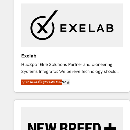
complexes : ERP (Divalto, Sage X3, Cegid, Pennylane,
Dynamics..), VOIP (Aircall, Ringover, Modjo), Shopify,
Oneflow. 💻 Développements custom : CRM UI
Extensions (React), Serverless Node.js, Custom
Objects, thèmes HubL, agents IA & Breeze AI. 🎯
Secteurs : Industrie, Distribution B2B, SaaS, Services
B2B, Immobilier, Viticulture, Finance. 🚀 Nos livrables
: migration sécurisée, implémentation Marketing +
Exelab
Sales + Service Hub, synchronisation ERP ↔
HubSpot Elite Solutions Partner and pioneering
HubSpot temps réel, formation équipes. 🏆 +350
Systems Integrator. We believe technology should
projets livrés. Accrédités HubSpot CRM
serve business strategy, not the other way around.
Implementation, Data Migration & Custom
พาร์ทเนอร์โซลูชันระดับ Elite
5.0
Every engagement begins with clear objectives,
Integration. 📩 Parlons de votre projet →
customer journey mapping, and measurable KPIs.
digitaweb.com
Only then we architect solutions. The question is
never which features to activate, but which
outcomes to deliver. -SYSTEM INTEGRATION-
Connectors, workflows, and data architectures that
make HubSpot the operational hub, integrated with