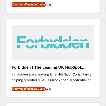
operations across complex sales cycles, multi
emailing) Informations clés : - 10 ans d'expérience -
พาร์ทเนอร์โซลูชันระดับ Elite
5.0
system environments and global SaaS or
100+ intégrations CRM HubSpot réussies - 40
manufacturing teams. Trusted by leading enterprises
experts conseil - 150 certifications HubSpot
and fast growing scale ups including Sony, Rapyd,
cumulées
Fiverr, XM Cyber, Bridgepointe Technologies, EMA
Design Automation and Uptive. 📊 RevOps & data
architecture 🔗 CRM migrations & End to end
integrations 🤖 AI workflows & enrichment 📘 Team
enablement & company-wide adoption We create
HubSpot environments that teams use with
confidence and that leadership can rely on for
scalable revenue insights.
Forbidden | The Leading UK HubSpot
Consultancy
Forbidden are a leading Elite HubSpot Consultancy
helping ambitious SMEs unlock the full potential of
HubSpot. Too many businesses invest in HubSpot
พาร์ทเนอร์โซลูชันระดับ Elite
5.0
but never see the ROI they expected due to poor
adoption, messy data, and disconnected teams
getting in the way. That’s where we come in. We