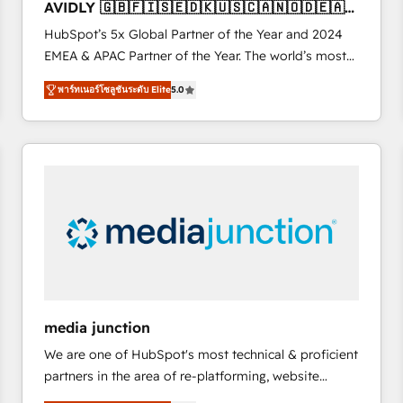
AVIDLY 🇬🇧🇫🇮🇸🇪🇩🇰🇺🇸🇨🇦🇳🇴🇩🇪🇦🇺
6,500+ Partners) and was named 2023 HubSpot
🇳🇿
HubSpot’s 5x Global Partner of the Year and 2024
Partner of the Year 💥 Trusted by 2,500+ companies
EMEA & APAC Partner of the Year. The world’s most
to help them scale and close more business, by
experienced and fully accredited HubSpot Solutions
using HubSpot (the right way). ⭐️ Here's more info:
พาร์ทเนอร์โซลูชันระดับ Elite
5.0
Partner. 🚀 With 2,750+ HubSpot projects delivered
www.onthefuze.com/hubspot-admin Contact us to
and 370+ specialists across EMEA, APAC and NAM,
learn more!
we de-risk complex CRM programmes and
accelerate ROI across every HubSpot Hub. 🧭 From
multi-region migrations to AI-powered automation,
we turn complexity into clarity, human at global
scale. 🏆 HubSpot’s CEO called us “the partner of the
future.” Others agree it is proof of trust built through
measurable impact.
media junction
We are one of HubSpot's most technical & proficient
partners in the area of re-platforming, website
design & development. We specialize in multi-hub