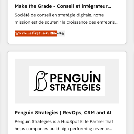
Implementation: Configure HubSpot to run your
Make the Grade - Conseil et intégrateur
revenue process. Sales, marketing, and service wired
HubSpot
Société de conseil en stratégie digitale, notre
together. ➤ AI and Integrations: Layer Breeze AI,
mission est de soutenir la croissance des entreprises
custom agents, and APIs to remove manual work. ➤
B2B à travers l’acquisition de nouveaux clients,
Ongoing Management: Monthly tune-ups, feature
พาร์ทเนอร์โซลูชันระดับ Elite
4.9
l'intégration CRM et le développement des revenus
rollouts, adoption coaching. Buying HubSpot,
auprès de vos comptes existants. En France et à
switching to it, or reviving a stale portal? We are
l'international, nous travaillons avec des ETI
built for the work.
ambitieuses, des grands groupes voulant aller au-
delà d’une simple transformation digitale et des
startups florissantes. Nos 3 grandes expertises sont :
➤ L’intégration de CRM et de méthodologie RevOps
pour aligner les équipes marketing, commerciales et
support client (data migration, synchronisation API,
audit et maintenance) ➤ La création de sites internet
de conversion qui transforment les visiteurs en
Penguin Strategies | RevOps, CRM and AI
opportunités d'affaires ➤ La mise en place de
Penguin Strategies is a HubSpot Elite Partner that
stratégies d'acquisition marketing (SEO, SEA,
helps companies build high performing revenue
inbound, automatisation marketing, ABM, IA,