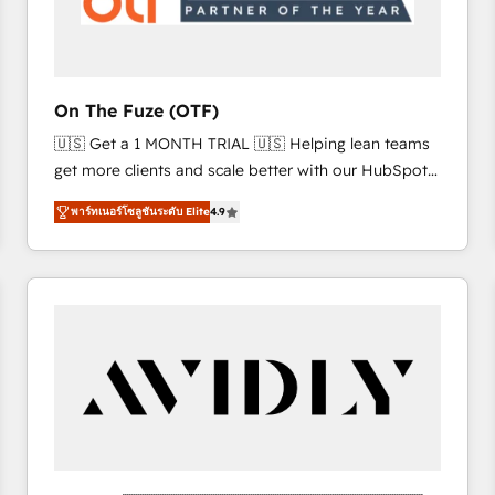
across all Hubs, validated by our 7 HubSpot
Accreditations. AI-Powered RevOps: Breeze AI,
custom AI agents, and high-integrity migrations for
total reporting clarity. Security & Compliance: SOC 2
On The Fuze (OTF)
Type I and HIPAA attested for enterprise-grade data
🇺🇸 Get a 1 MONTH TRIAL 🇺🇸 Helping lean teams
security. 🏆 Why Bluleadz? GTM OS Partner | 16+
get more clients and scale better with our HubSpot
Years Experience | 1,000+ Five-Star Reviews
Consulting & 'Done For You' Services. 🚀 Who We
พาร์ทเนอร์โซลูชันระดับ Elite
4.9
Work With 🚀 We help lean, growing companies: -
Win more business - Reduce no-shows - Improve
lead & deal conversion rates - Scale with less
headcount ...by using HubSpot's full capabilities. 🤓
What do you get? 🤓 Our client's are too busy to
learn the ins-and-outs of HubSpot. We give you a
Personal Consultant + Tech Team to handle the
heavy lifting of mapping out AND building your ideal
system. + Get best practices and 'don't know what
you don't know' recommendations to maximize
conversions! OTF is an Elite Partner (top 1% of