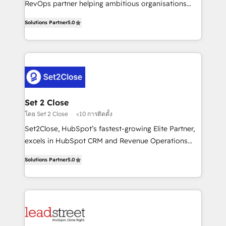
RevOps partner helping ambitious organisations
implementados en LATAM, Marcas como Hyatt,
grow with clarity, confidence, and intelligence.
Hospital ABC, Hogares Unión, Yves Rocher,
Solutions Partner
5.0
Operating across the UK, Netherlands, Ireland, and
MacStore, Café Britt, Bella Piel, confiaron en
Canada, we’ve delivered thousands of successful
nosotros para impulsar la eficiencia de sus procesos
HubSpot projects for mid-market and enterprise
en HubSpot. No necesitas tener todas las
clients worldwide, with over 10 years experience. We
respuestas para empezar. Te ayudamos a identificar
combine HubSpot, data, and AI to design connected
el primer caso de uso que más impacto te dará.
go-to-market systems that align people, process,
Solo continúas si ves valor real en los primeros 14
and technology for predictable, scalable revenue
Set 2 Close
días.
growth. Our expertise spans RevOps, CRM and data
โดย Set 2 Close
<10 การติดตั้ง
architecture, AI enablement, and strategic marketing,
Set2Close, HubSpot’s fastest-growing Elite Partner,
delivered through our proprietary FLAIR framework
excels in HubSpot CRM and Revenue Operations
for responsible AI adoption. As a HubSpot Elite
(RevOps) services to boost B2B sales and growth.
Partner and ISO 27001:2022 certified consultancy,
Solutions Partner
5.0
As a top HubSpot Elite Partner, we specialize in
we blend strategy, creativity, and technology to help
custom HubSpot CRM solutions. Our experts design,
organisations scale smarter and grow stronger.
implement, and optimize systems to enhance user
experience, functionality, and adoption across sales,
marketing, and service teams. From setup to
refinement, we streamline workflows, improve lead