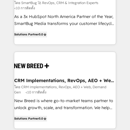
Experts
across all Hubs, validated by our 7 HubSpot
โดย SmartBug 🚀 RevOps, CRM & Integration Experts
<10 การติดตั้ง
Accreditations. AI-Powered RevOps: Breeze AI,
custom AI agents, and high-integrity migrations for
As a 3x HubSpot North America Partner of the Year,
total reporting clarity. Security & Compliance: SOC 2
SmartBug Media transforms your customer lifecycle
Type I and HIPAA attested for enterprise-grade data
into a revenue engine. Our unified ecosystem
Solutions Partner
5.0
security. 🏆 Why Bluleadz? GTM OS Partner | 16+
includes specialized divisions Globalia (AI &
Years Experience | 1,000+ Five-Star Reviews
Software) and Point Success Media (Paid Media),
making this the official home for all three brands. 🔄
Implementation & Integration - Seamless migrations
and system integrations powered by Globalia’s
technical development team. - 19 HubSpot-certified
trainers to drive platform adoption. 📈 Revenue
CRM Implementations, RevOps, AEO + Web,
Demand Gen
Generation - Full-funnel marketing and high-
โดย CRM Implementations, RevOps, AEO + Web, Demand
Gen
<10 การติดตั้ง
performance advertising via Point Success Media. -
Expert deployment of Breeze AI and custom agents
New Breed is where go-to-market teams partner to
to automate growth. 🏆 Elite Excellence - 8 platform
unlock growth, scale, and transformation. We help
accreditations and deep HIPAA-compliance
companies activate HubSpot’s AI-powered
Solutions Partner
5.0
expertise. - A team of 250+ experts dedicated to
customer platform and operationalize HubSpot’s
your resilient growth.
Loop Marketing framework through expert-led