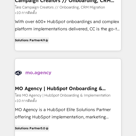
Campaign Creators // Onboarding, CRM
Migration
keeps you in control whilst we plan and support the
โดย Campaign Creators // Onboarding, CRM Migration
<10 การติดตั้ง
route to your revenue goals. We have successfully
supported over 500 organisations with HubSpot
With over 600+ HubSpot onboardings and complex
implementation, optimisation, training, and
platform implementations delivered, CC is the go-to
adoption assurance. Our tried and tested Roadmap
Elite Solutions Partner for businesses ready to
Solutions Partner
4.9
methodology will ensure that you receive the best
migrate, replatform, and scale smarter. We specialize
deployment experience possible. Whether you are
in high-impact CRM and CMS migrations and
new to HubSpot or seeking to turn around a poor
onboarding from platforms like Salesforce, NetSuite,
install, our team have the change management
Zoho, Pardot, Marketo, Microsoft Dynamics, Wix,
expertise to deliver the solutions you need.
WordPress and legacy CRMs, turning fragmented
systems into unified, growth-ready HubSpot
architectures that accelerate revenue operations and
MO Agency | HubSpot Onboarding &
Implementation
performance. - Multi-object CRM migration, cleanup,
โดย MO Agency | HubSpot Onboarding & Implementation
<10 การติดตั้ง
and implementation. - Pre-built and custom
integrations across your full tech stack. - Custom
MO Agency is a HubSpot Elite Solutions Partner
object setup, CMS builds, and full-funnel automation.
offering HubSpot implementation, marketing
- Dashboards, lifecycle campaigns, and lead
automation, CRM and RevOps consulting, B2B SEO,
Solutions Partner
5.0
nurturing sequences. - Cross-hub setup across
paid media, content marketing, AEO and GEO (AI