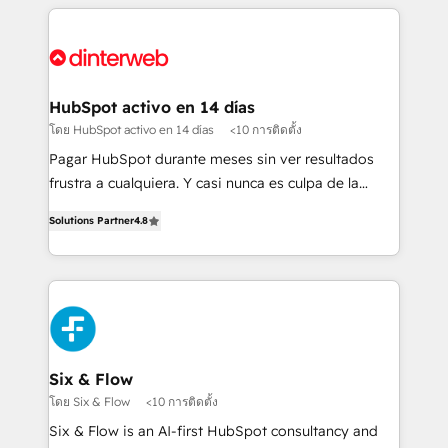
relationships with customers - Make better
operations that are causing inefficiencies, improve
decisions with data - Find a new voice and reach
customer experiences, integrate systems, and
more people - Get the most out of your HubSpot
supercharge revenue operations Key services: • CRM
investment
Implementation • Systems Integration • Digital
Transformation / Web Development • RevOps &
HubSpot activo en 14 días
Sales Consulting • Marketing Automation What
โดย HubSpot activo en 14 días
<10 การติดตั้ง
makes us different? 🚀 Top 0.5% of global HubSpot
Pagar HubSpot durante meses sin ver resultados
agencies ⚙️ The strongest technical ability and
frustra a cualquiera. Y casi nunca es culpa de la
integration capabilities 💼 Consultative, long-term
herramienta: es del enfoque con el que se
partners who will embed ourselves into your
Solutions Partner
4.8
implementó. Trabajamos con un catálogo de +80
business, processes and systems 🏢 We specialise in
casos de uso: cada uno resuelve un problema
working with mid-market and enterprise
concreto de tu operación en HubSpot. La entrega
organisations, global organisations and those with
toma de 1 a 3 semanas por caso, abordamos varios
complex use cases 🏆 CRM Implementation,
en paralelo cuando tiene sentido, y siempre
Platform Enablement, Custom Integration and
confirmamos resultados antes de seguir avanzando.
Onboarding Accredited 🔐 ISO27001 & ISO9001
Empiezas a ver resultados antes de que termine el
Six & Flow
Certified
mes. 🏆 HubSpot Partner of the Year 2022, máximo
โดย Six & Flow
<10 การติดตั้ง
reconocimiento del ecosistema. Elite Solutions
Six & Flow is an AI-first HubSpot consultancy and
Partner, el nivel más alto. +700 clientes