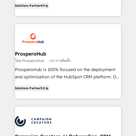
acreditaciones de HubSpot y un equipo de 6
marketing strategy? We'll provide support tailored
Solutions Partner
4.9
Certified Trainers avalados por HubSpot Academy.
to your needs and sales objectives. With 125+
Acompañamos a las empresas en cada etapa de su
certifications, we are part of the most certified
crecimiento integrando estrategia, tecnología y
Canadian agencies, and we both hold Onboarding
procesos comerciales para potenciar resultados
Accreditations. Based in Canada (coast to coast), our
reales. Nos caracterizamos por combinar excelencia
services are offered in both English & French.
técnica con una mirada estratégica a largo plazo.
ProsperoHub
โดย ProsperoHub
<10 การติดตั้ง
ProsperoHub is 100% focused on the deployment
and optimisation of the HubSpot CRM platform. Our
highly experienced team of solutions experts will
Solutions Partner
5.0
ensure that you achieve maximum adoption and
ROI from your HubSpot investment. Use our
extensive HubSpot, sales, marketing, service and
integrations expertise to lead your team on their
HubSpot journey, design and implement your
processes and skilfully bring your revenue
infrastructure to life. Our collaborative approach