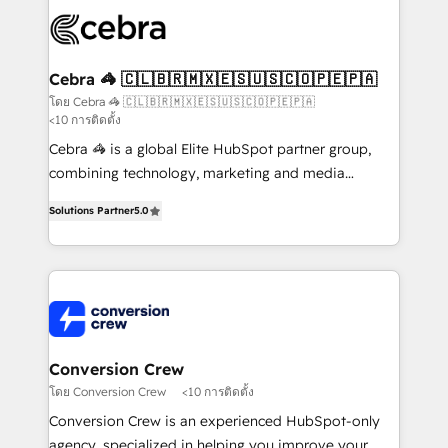
✨ 100,000+ hours in HubSpot projects, 75+ full Hub
implementations, and 5,000+ pages ✨ CS: Clients
generating 7-digit MRR from inbound campaigns ✨
CS: 245% organic growth & +751% new visitors for a
Cebra 🦓 🇨🇱🇧🇷🇲🇽🇪🇸🇺🇸🇨🇴🇵🇪🇵🇦
full-funnel HubSpot project ✨ CS: 415% conversion
โดย Cebra 🦓 🇨🇱🇧🇷🇲🇽🇪🇸🇺🇸🇨🇴🇵🇪🇵🇦
<10 การติดตั้ง
boost with a new HubSpot site Recognized leaders:
🏆 HubSpot Platform Migration Impact Award 🏆
Cebra 🦓 is a global Elite HubSpot partner group,
Clutch HubSpot Global Leader 🏆 Finalist: HubSpot
combining technology, marketing and media
Inbound Campaign of the Year 🏆 Gold AVA Digital
expertise across Latin America and Southern
Solutions Partner
5.0
Award for Best Website 🌟 Accreditations: CRM
Europe, with teams across 7 countries. Born in Chile,
Implementation, HubSpot Content Experience, CRM
we combine local insight with international reach to
Data Migration & Custom Integration
help businesses grow through technology, creativity,
AI and strategy. For over 12 years, we’ve delivered
500+ HubSpot implementations, building end-to-
end solutions that integrate CRM, AI automation,
inbound and loop marketing, content, and digital
Conversion Crew
creativity. Our multicultural team works in Spanish,
โดย Conversion Crew
<10 การติดตั้ง
Portuguese, and English to design scalable strategies
Conversion Crew is an experienced HubSpot-only
that drive measurable growth. 🌎 Highlights: • 10+
agency, specialized in helping you improve your