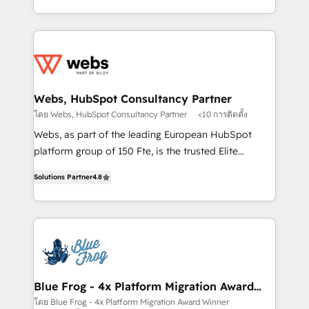
implementations • Deep expertise across marketing,
solve all your HubSpot challenges and improve user
sales, and service hubs • Built-in flexibility for
adoption, sales process and marketing results.
startups to global brands
Services 📚 Onboarding your team to HubSpot for
the first time 🔧 Designing and optimising your
HubSpot set-up for better results 🌐 Website design
and build using HubSpot 🔌 Integrating HubSpot
Webs, HubSpot Consultancy Partner
with other systems 🎓 Training your teams to be
โดย Webs, HubSpot Consultancy Partner
<10 การติดตั้ง
HubSpot pros 📊 Lead generation services using
Webs, as part of the leading European HubSpot
HubSpot Why us? - SIX HubSpot Accreditations -
platform group of 150 Fte, is the trusted Elite
awarded by HubSpot after a rigorous process for
HubSpot CRM Partner offering you a roadmap on
CRM, Solutions Architecture, Onboarding , Data
Solutions Partner
4.8
maximizing EBITDA and achieving Commercial
Migration, Custom Integration & Platform
Excellence. With our targeted processes, we
Enablement -Onboarded over 500 businesses to
strengthen your digital transformation and minimize
HubSpot -Top 1% of partners worldwide -In-house
costs. As HubSpot's Advanced Accredited CRM
team of 25+ experts Contact us today to help you
Implementation partner, we provide expertise to
get more from your investment in HubSpot.
drive your business forward. Since 2015 we are fully
www.bbdboom.com
dedicated to HubSpot and with an experienced
Blue Frog - 4x Platform Migration Award
Winner
team (50+), we work with reputable companies in
โดย Blue Frog - 4x Platform Migration Award Winner