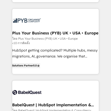
Marketing, Sales, Operations, and Service Hubs. -
search optimisation), and HubSpot Content Hub and
Ongoing optimization, managed support, and
WordPress development. We work with enterprise
scalable retainers. Let’s make HubSpot your most
and growth-led companies across technology,
powerful growth engine. Built to convert, scale, and
professional services, financial services and
drive results.
industrial sectors. Offices in Johannesburg, Cape
Town, Dubai & London. 500+ HubSpot CRM
Plus Your Business (PYB) UK • USA • Europe
implementations delivered. AI visibility coverage
โดย Plus Your Business (PYB) UK • USA • Europe
<10 การติดตั้ง
across ChatGPT, Claude, Perplexity, Gemini and
Google AI Overviews. HubSpot Impact Award -
HubSpot getting complicated? Multiple hubs, messy
Customer First HubSpot Impact Award - Integrations
migrations, AI, governance. We organise that
Innovation HubSpot Impact Award - Platform
complexity, so your team can put HubSpot to work...
Solutions Partner
5.0
Migration Excellence HubSpot Impact Award -
Welcome to our Profile! We help with: • CRM
Platform Excellence 40+ full-time HubSpot
implementation, reports, workflows, and team
professionals. 100s of certifications and
training • CRM migration from Salesforce, Pipedrive,
accreditations with HubSpot.
Dynamics and others • Technical projects including
custom API integrations • AI governance for
HubSpot-centred operations A little about us: •
Boutique 'Elite' team of 12 • 150+ clients across Sales
BabelQuest | HubSpot Implementation &
Consultancy
Hub, Marketing Hub, Service Hub, Data Hub and
โดย BabelQuest | HubSpot Implementation & Consultancy