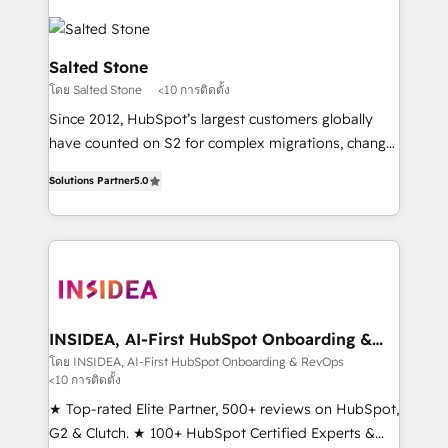
Salted Stone
โดย Salted Stone
<10 การติดตั้ง
Since 2012, HubSpot’s largest customers globally
have counted on S2 for complex migrations, change
management, systems integration, and creative
Solutions Partner
5.0
solutions that deliver measurable impact and
transform brand experiences As one of the few full-
service creative agencies in the HubSpot
ecosystem, we blend strategy, technology, & award-
winning design to build scalable, globally
regionalized HubSpot websites, integrated
marketing campaigns, & RevOps frameworks that
INSIDEA, AI-First HubSpot Onboarding &
RevOps
fuel long-term success We connect the entire
โดย INSIDEA, AI-First HubSpot Onboarding & RevOps
<10 การติดตั้ง
customer lifecycle through seamless integrations,
ensure long-term adoption with change-
★ Top-rated Elite Partner, 500+ reviews on HubSpot,
management programs, and align marketing, sales,
G2 & Clutch. ★ 100+ HubSpot Certified Experts &