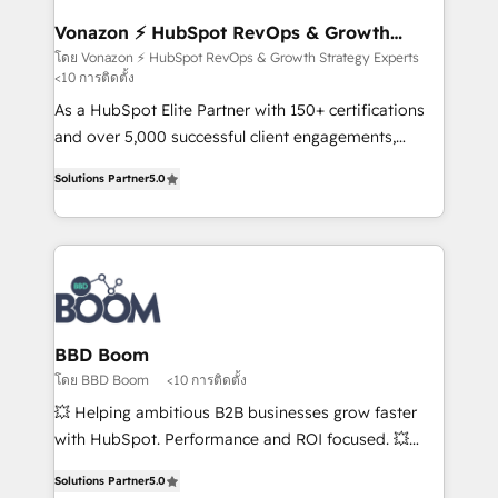
understand your unique needs, crafting custom
strategies that deliver impactful results. Our mission
Vonazon ⚡ HubSpot RevOps & Growth
Strategy Experts
is to empower you to unlock HubSpot’s full potential
โดย Vonazon ⚡ HubSpot RevOps & Growth Strategy Experts
<10 การติดตั้ง
—faster. Through expert training, unmatched
responsiveness, and ongoing support, we equip
As a HubSpot Elite Partner with 150+ certifications
your team to adopt new systems with confidence
and over 5,000 successful client engagements,
and achieve a unified, data-driven approach to
Vonazon turns marketing complexity into
Solutions Partner
5.0
customer engagement.
measurable, scalable growth. From onboarding to
enterprise-grade campaigns, our in-house team
builds scalable strategies that drive long-term
revenue. ⚙️ HubSpot Integration & Optimization •
Seamless CRM, CMS, and automation setup •
Complex platform migrations and data cleanups •
Custom APIs and third-party integrations 📈 End-to-
BBD Boom
End Revenue Acceleration • Lifecycle marketing and
โดย BBD Boom
<10 การติดตั้ง
pipeline growth programs • Sales enablement tools
💥 Helping ambitious B2B businesses grow faster
and CRM optimization • Retention strategies with
with HubSpot. Performance and ROI focused. 💥
customer journey mapping 🏅 Elite-Level HubSpot
BBD Boom is the HubSpot partner that can help you
Execution • 750+ onboardings and 2,000+
Solutions Partner
5.0
to HubSpot Better. We work with your teams to