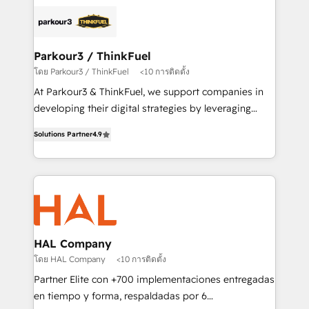
and customer success through smart automation,
clients.” - Brian Garvey, VP, Solutions Partner
data hygiene, and tailored HubSpot solutions. Our
Program, HubSpot.
clients choose us because we blend the expertise of
a global consultancy with the care and agility of a
Parkour3 / ThinkFuel
boutique firm. At Triario, we’re big enough to deliver
โดย Parkour3 / ThinkFuel
<10 การติดตั้ง
but small enough to listen. Our Services: HubSpot
At Parkour3 & ThinkFuel, we support companies in
implementations & data migration Custom AI agents
developing their digital strategies by leveraging
Revenue Operations API integrations AI-ready
technologies and automating their marketing and
Website design Let’s turn your CRM into your growth
Solutions Partner
4.9
sales processes to generate growth. Our offer spans
engine!
from Strategy to Operations. We specialize in CRM
onboarding and implementation, web design, sales
& marketing automation, and digital marketing. With
extensive experience working with tech companies
and manufacturers since 2002, we are committed to
empowering our clients and developing their
HAL Company
autonomy. Get to grips with HubSpot through
โดย HAL Company
<10 การติดตั้ง
guided implementation and seamless integration of
Partner Elite con +700 implementaciones entregadas
the CRM platform into your digital ecosystem. Would
en tiempo y forma, respaldadas por 6
you like support in deploying your inbound