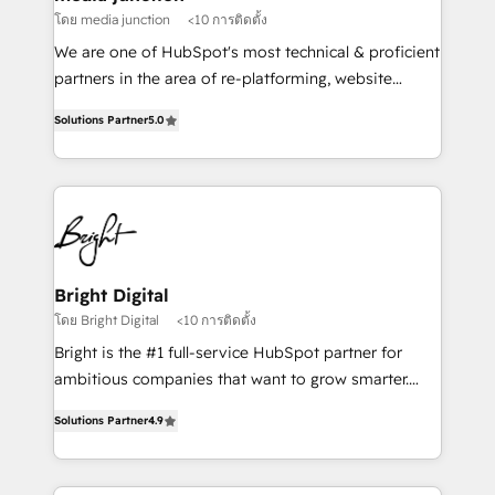
โดย media junction
<10 การติดตั้ง
We are one of HubSpot's most technical & proficient
partners in the area of re-platforming, website
design & development. We specialize in multi-hub
Solutions Partner
5.0
implementations for mid-market & enterprise
companies. We are woman-owned, powered by
coffee, and we ❤️ dogs. We produce award-winning
work for our clients. 🏆2023 Technical Expertise
Impact Award 🏆2022 Technical Expertise Impact
Award 🏆2022 Platform Migration Excellence Impact
Award 🏆2020 Elite Solutions Partner 🏆2019
Bright Digital
Integrations HubSpot Impact Award 🏆2019
โดย Bright Digital
<10 การติดตั้ง
Marketing Enablement HubSpot Impact Award 🏆
Bright is the #1 full-service HubSpot partner for
2018 Website Design HubSpot Impact Award 🏆2017
ambitious companies that want to grow smarter.
Website Design HubSpot Impact Award 🏆2016
From HubSpot onboarding, to training, from
Growth-Driven Design Agency of the Year 🏆2016
Solutions Partner
4.9
developing a new website to lead generation and
Sales Enablement HubSpot Impact Award 🏆2015
digital marketing; we do it all (and with great
Growth-Driven Design Agency of the Year 🏆2015
results)! In short, our services include: - HubSpot