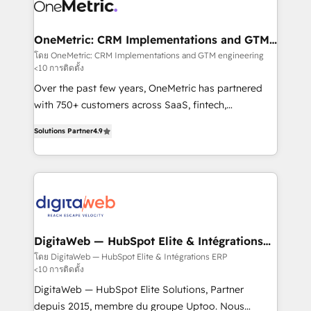
Design Automation and Uptive. 📊 RevOps & data
Stand Out.
architecture 🔗 CRM migrations & End to end
integrations 🤖 AI workflows & enrichment 📘 Team
OneMetric: CRM Implementations and GTM
engineering
enablement & company-wide adoption We create
โดย OneMetric: CRM Implementations and GTM engineering
<10 การติดตั้ง
HubSpot environments that teams use with
confidence and that leadership can rely on for
Over the past few years, OneMetric has partnered
scalable revenue insights.
with 750+ customers across SaaS, fintech,
healthcare, real estate, and other industries. With
Solutions Partner
4.9
150+ HubSpot-certified experts, we deliver scalable
solutions to complex GTM and RevOps challenges.
Our Expertise 🔹 Onboarding & Implementation:
Accredited HubSpot Partner, ensuring smooth setup
tailored to your GTM motion. 🔹 Migrations: Move
from other CRMs to HubSpot without data loss or
downtime. 🔹 RevOps Strategy: Align teams,
DigitaWeb — HubSpot Elite & Intégrations
ERP
processes, and data to drive revenue efficiency. 🔹
โดย DigitaWeb — HubSpot Elite & Intégrations ERP
<10 การติดตั้ง
Integrations: Connect HubSpot with your tech stack
for better adoption. 🔹 Custom Solutions: Build
DigitaWeb — HubSpot Elite Solutions, Partner
tailored apps, workflows, and configurations. We are
depuis 2015, membre du groupe Uptoo. Nous