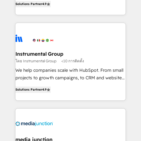
Solutions Partner
4.9
growing tech-enabler & facilitator, MakeWebBetter,
hands you the blend of HubSpot expertise &
eminent solutions & integrations. Trust us to
streamline your HubSpot experience. 🚀HubSpot
Elite Partners with 10+ years of HubSpot experience
🤝HubSpot Premier Integration partner 🤝Google
Premier Partner 2023 🌟5 HubSpot Accreditations 🌟
Instrumental Group
Won HubSpot Theme Challenge 2021 🌟INBOUND’19
โดย Instrumental Group
<10 การติดตั้ง
HubSpot Rising Star Why us? Harnessing the full
We help companies scale with HubSpot. From small
potential of the powerful HubSpot CRM. ✔️A team of
projects to growth campaigns, to CRM and websites.
HubSpot experts backed by over 10+ years of
Hire an agency that's experienced in every inch of
HubSpot experience ✔️Flexible pricing models —
Solutions Partner
4.9
HubSpot and willing to work hand-in-hand with your
Hourly-fee (assigned one Dedicated HubSpot
team to simplify the complex and build a better
Admin); Monthly-fee (HubSpot Admin + Project
experience for your team and customers.
Manager); and Fixed Project Cost (as per
requirement). ✔️Helped over 25,000+ customers so
far with our HubSpot solutions. ✔️Bespoke apps &
on-demand bundle services. Connect with us today!
media junction