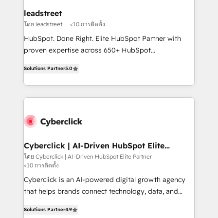
management, and speed up deal closures. With 500+
leadstreet
projects completed, our Agile approach ensures your
โดย leadstreet
<10 การติดตั้ง
HubSpot CRM drives measurable results. Our
HubSpot. Done Right. Elite HubSpot Partner with
RevOps services align your sales, marketing, and
proven expertise across 650+ HubSpot
customer success teams for peak performance. We
implementations. With 12+ years of HubSpot
optimize the revenue lifecycle—lead generation to
Solutions Partner
5.0
experience, we help you use the HubSpot platform
retention—by refining processes and eliminating
to its fullest capacity, improve your current HubSpot
inefficiencies. Using HubSpot tools and data-driven
website, or build your new one.
strategies, we create scalable solutions that
maximize profitability and adapt to your goals.
Cyberclick | AI-Driven HubSpot Elite
Partner
โดย Cyberclick | AI-Driven HubSpot Elite Partner
<10 การติดตั้ง
Cyberclick is an AI-powered digital growth agency
that helps brands connect technology, data, and
creativity to achieve measurable results. Founded in
Solutions Partner
4.9
Barcelona and operating across Spain, LATAM, and