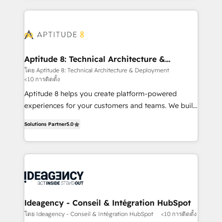
votre projet HubSpot, contactez notre équipe pour
l'international, nous travaillons avec des ETI
un échange dédié.
ambitieuses, des grands groupes voulant aller au-
delà d’une simple transformation digitale et des
startups florissantes. Nos 3 grandes expertises sont :
➤ L’intégration de CRM et de méthodologie RevOps
Aptitude 8: Technical Architecture &
Deployment
pour aligner les équipes marketing, commerciales et
โดย Aptitude 8: Technical Architecture & Deployment
<10 การติดตั้ง
support client (data migration, synchronisation API,
audit et maintenance) ➤ La création de sites internet
Aptitude 8 helps you create platform-powered
de conversion qui transforment les visiteurs en
experiences for your customers and teams. We build
opportunités d'affaires ➤ La mise en place de
multi-hub solutions and orchestrate operations
Solutions Partner
5.0
stratégies d'acquisition marketing (SEO, SEA,
across your entire tech stack. Aptitude 8 is trusted
inbound, automatisation marketing, ABM, IA,
by top brands such as Lenovo, Bluetooth,
emailing) Informations clés : - 10 ans d'expérience -
International Sports Sciences Association, SXSW,
100+ intégrations CRM HubSpot réussies - 40
Notion, Soundcloud, American Nurses Association,
experts conseil - 150 certifications HubSpot
Randstad, Uber Freight, and HubSpot itself. We have
cumulées
the largest technical consulting team of any HubSpot
partner and expertise across operational strategy,
Ideagency - Conseil & Intégration HubSpot
business-first process building, system integration,
โดย Ideagency - Conseil & Intégration HubSpot
<10 การติดตั้ง