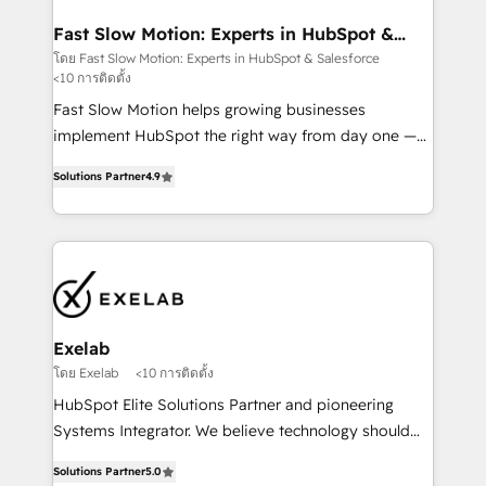
actually drives revenue, not just reports on it. Our
services include: - Choosing the right HubSpot
Fast Slow Motion: Experts in HubSpot &
Salesforce
package for your business - Full CRM, Marketing, and
โดย Fast Slow Motion: Experts in HubSpot & Salesforce
<10 การติดตั้ง
Sales Hub implementations - Custom dashboards
and reporting - Workflow automation and data
Fast Slow Motion helps growing businesses
clean-up - Sales enablement and team training -
implement HubSpot the right way from day one —
Ongoing optimisation and RevOps support Based in
with the flexibility to scale as complexity increases.
Solutions Partner
4.9
Leeds and London, we partner with SMEs across the
Highly certified in both HubSpot and Salesforce, we
UK who are ready to turn HubSpot into the growth
bring deep experience in CRM implementation,
engine it’s meant to be.
integrations, and data migration across modern
business systems. Built to serve growing mid-
market and enterprise organizations, our team
combines strong technical execution with real
business perspective. Many of our consultants have
Exelab
scaled businesses themselves, giving us a practical
โดย Exelab
<10 การติดตั้ง
understanding of what owners and operators need
HubSpot Elite Solutions Partner and pioneering
as their systems, data, and processes evolve. Since
Systems Integrator. We believe technology should
2014, we’ve supported 1,400+ clients across a wide
serve business strategy, not the other way around.
range of industries, including healthcare, software,
Solutions Partner
5.0
Every engagement begins with clear objectives,