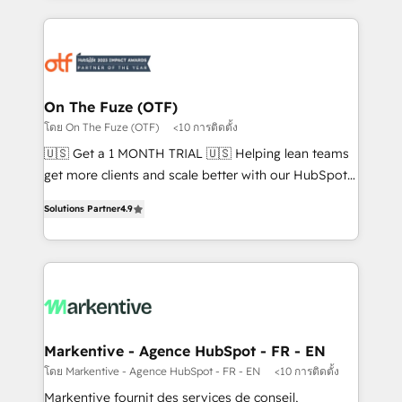
services, smart agents, and purpose-built apps,
tailored to your business. Together, we unlock
results, fast. ⚙️CRM & RevOps: Align all Hubs to your
buyer journey for clean data, scalability, & reporting.
🎯Demand Gen & ABM: Drive pipeline with inbound,
On The Fuze (OTF)
ABM, AEO, SEO, & paid media. 👩‍💻Web Design:
โดย On The Fuze (OTF)
<10 การติดตั้ง
Build high-performing websites with UX, messaging,
🇺🇸 Get a 1 MONTH TRIAL 🇺🇸 Helping lean teams
& conversion strategy that drive results. 🤖AI
get more clients and scale better with our HubSpot
Strategy: Activate Breeze Agents, configure HubSpot
Consulting & 'Done For You' Services. 🚀 Who We
AI, & maximize AEO with tailored AI services. 🧩
Solutions Partner
4.9
Work With 🚀 We help lean, growing companies: -
Integrations: Extend HubSpot with custom
Win more business - Reduce no-shows - Improve
integrations, hosting, & maintenance.
lead & deal conversion rates - Scale with less
headcount ...by using HubSpot's full capabilities. 🤓
What do you get? 🤓 Our client's are too busy to
learn the ins-and-outs of HubSpot. We give you a
Personal Consultant + Tech Team to handle the
Markentive - Agence HubSpot - FR - EN
heavy lifting of mapping out AND building your ideal
โดย Markentive - Agence HubSpot - FR - EN
<10 การติดตั้ง
system. + Get best practices and 'don't know what
Markentive fournit des services de conseil,