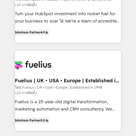
<10 การติดตั้ง
CMS • ISO/IEC 27001:2022, ISO 9001:2015, and ISO
42001:2023 certified - the AI management standard •
Turn your HubSpot investment into rocket fuel for
GuardHub: our AI governance framework, built on
your business to soar 🚀 We’re a team of accredited
ISO 42001 Ready for the next step? Click the 👈
HubSpot experts ready to help you. We can
Solutions Partner
4.9
'𝗖𝗼𝗻𝘁𝗮𝗰𝘁 𝗯𝘂𝘀𝗶𝗻𝗲𝘀𝘀' button to get in touch (𝘸𝘦'𝘳𝘦
implement the platform into complex business
𝘴𝘶𝘱𝘦𝘳 𝘳𝘦𝘴𝘱𝘰𝘯𝘴𝘪𝘷𝘦)
environments, optimise what you've got and make
sure you can actually use it, build your website in
HubSpot or create an inbound marketing strategy
for you and execute it on HubSpot. We are on the
G-Cloud 14 CCS (Crown Commercial Service)
framework, meaning we've been accredited by
Fuelius | UK • USA • Europe | Established in
1998
HubSpot and vetted by the CCS, which means we
โดย Fuelius | UK • USA • Europe | Established in 1998
<10 การติดตั้ง
can support public sector companies as well the
other ones listed in our profile. Our services: -
Fuelius is a 25-year-old digital transformation,
HubSpot implementation - HubSpot CMS website
marketing automation and CRM consultancy. We
build We can do lots of things. But everything we do
enable mid-market and enterprise clients to
Solutions Partner
5.0
is there for you to: - Grow revenue, and run your
maximise their return from digital and fuel their
business more efficiently - Build stronger
growth. We modernise platforms, streamline