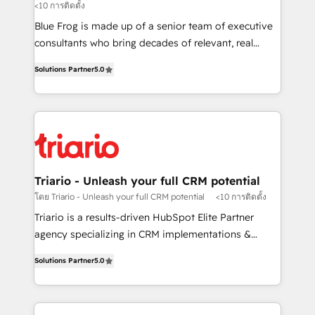
<10 การติดตั้ง
B2B sectors such as manufacturing, SaaS and
business services. We prepare a customized
Blue Frog is made up of a senior team of executive
business case that demonstrates the value and
consultants who bring decades of relevant, real
impact of your digital transformation, including a
world experience to our client engagements. "Blue
Solutions Partner
5.0
detailed financial rationale with a focus on ROI and
Frog is a top, trusted partner in HubSpot's
TCO. As a trusted extension of your team, we
ecosystem for a reason. Their team brings over a
believe in the power of partnership. Together, we
decade of experience to the table, along with deep
embark on a transformational journey that sets your
knowledge of the HubSpot platform and strategies
business up for long-term success. Unlock your
for driving growth. They are committed to helping
business. If not now, when?
our customers grow and finding solutions that fit
their unique business needs. We are thrilled to have
Triario - Unleash your full CRM potential
Blue Frog in the HubSpot ecosystem leading the
โดย Triario - Unleash your full CRM potential
<10 การติดตั้ง
way for customers!" - Yamini Rangan, CEO of
Triario is a results-driven HubSpot Elite Partner
HubSpot “Our experience with the team at Blue Frog
agency specializing in CRM implementations &
has been nothing short of extraordinary. Their years
migrations, Revenue Operations, Custom
of experience and quality of skilled staff has earned
Solutions Partner
5.0
Integrations, Custom AI agents and AI-ready Website
them a trusted reputation within the HubSpot
Design With over 15 years of experience, we help
ecosystem as a reliable partner capable of delivering
companies bridge the gap between marketing, sales,
remarkable experiences for our most sophisticated