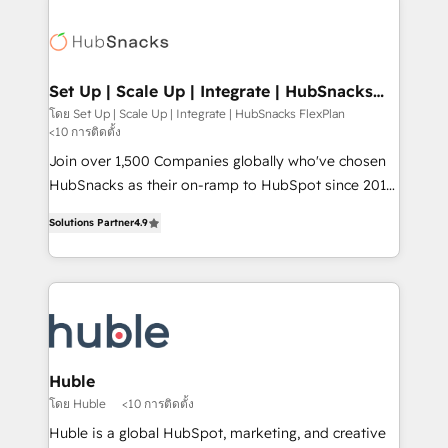
Became the 5th Agency to reach Diamond 🏆2014
consultancy: onboarding, training, data migration -
HubSpot COS Performance Award 🏆2014 HubSpot
HubSpot development: websites, custom modules,
COS Design Award 🏆2013 HubSpot Marketplace
integrations - Marketing & sales solutions: digital
Provider of the Year 🏆2011 Became a HubSpot
marketing, advertising, campaigns, content and
Set Up | Scale Up | Integrate | HubSnacks
Partner 📆Founded in 1997
FlexPlan
design We connect people, data and technology to
โดย Set Up | Scale Up | Integrate | HubSnacks FlexPlan
<10 การติดตั้ง
improve customer experiences. With our bright
people, exciting ideas and can-do mentality, we
Join over 1,500 Companies globally who've chosen
ensure revenue growth on a daily basis. So tell us
HubSnacks as their on-ramp to HubSpot since 2014
your challenge; our passionate and growth driven
Simple pay-as-you-go plans that accelerate value...
Solutions Partner
4.9
team of 100+ experts is ready for you! Driving digital
1️⃣ Set Up | Onboarding New or Check-fixing existing
growth | www.brightdigital.com
HubSpot portals 2️⃣ Scale Up | 100% HubSpot Task
Execution... Global 24/7 ... All Experts 3️⃣ Integrate |
your entire Tech Stack with Custom Integrations
Slash months from your API Integration project... ⬅️
Click "Contact Business" ⬅️ to access 150+ Kickstart
Integration templates that put HubSpot in the center
Huble
of your tech stack, syncing... 🛍️ Shopify or
โดย Huble
<10 การติดตั้ง
WooCommerce 💲 Stripe or Paypal 💰 Sage or
Huble is a global HubSpot, marketing, and creative