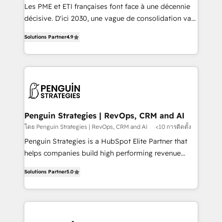
custom development, and extensibility. When you
Les PME et ETI françaises font face à une décennie
work with Aptitude 8, you get a team – not an
décisive. D'ici 2030, une vague de consolidation va
individual – with embedded consulting, strategy,
recomposer le marché. Seules survivront les
development, and project management. We have
Solutions Partner
4.9
entreprises qui auront réussi leur transformation. Le
100% US-based, FTE team members. We offer
problème ? 58% des dirigeants savent que l'IA est
project-based and managed services engagements
vitale pour leur survie. Mais 57% n'ont aucune
that include new HubSpot implementations,
stratégie. Et 43% ne maîtrisent même pas leurs
migrations from other platforms, systems
données. C'est le paradoxe français : conscience
integration, extensibility, custom development, and
totale, action nulle. La solution s'appelle l'Entreprise
ongoing RevOps support.
Augmentée. Ce n'est pas une entreprise qui utilise
Penguin Strategies | RevOps, CRM and AI
l'IA. C'est une organisation qui a réussi la symbiose
โดย Penguin Strategies | RevOps, CRM and AI
<10 การติดตั้ง
entre l'expertise humaine et l'intelligence artificielle.
Penguin Strategies is a HubSpot Elite Partner that
Pas pour remplacer l'humain, mais pour l'augmenter.
helps companies build high performing revenue
Chez Ideagency, nous accompagnons cette
operations across complex sales cycles, multi
transformation. D'abord les fondations : des
Solutions Partner
5.0
system environments and global SaaS or
données unifiées, des processus alignés. Ensuite
manufacturing teams. Trusted by leading enterprises
l'augmentation : l'IA là où elle crée de la valeur. Et
and fast growing scale ups including Sony, Rapyd,
surtout : l'humain qui reste au centre. Parce que la
Fiverr, XM Cyber, Bridgepointe Technologies, EMA
vraie performance vient de l'intérieur. Act Inside.