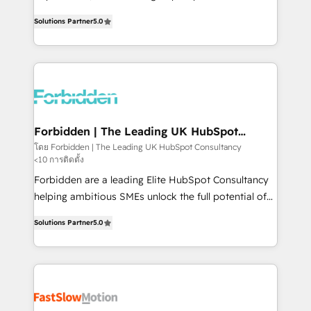
SOC 2 Type II and ISO 27001 certified, reinforcing
aidons les ETI et PME B2B à unifier Marketing,
Solutions Partner
5.0
our commitment to data security and compliance. At
Ventes et Service sur HubSpot grâce à la Revenue
OneMetric, we help revenue teams focus on the
Architecture : alignement des équipes, pipeline
OneMetric that matters most: revenue.
prévisible, croissance mesurable. 🔌 Intégrations
complexes : ERP (Divalto, Sage X3, Cegid, Pennylane,
Dynamics..), VOIP (Aircall, Ringover, Modjo), Shopify,
Oneflow. 💻 Développements custom : CRM UI
Extensions (React), Serverless Node.js, Custom
Forbidden | The Leading UK HubSpot
Consultancy
Objects, thèmes HubL, agents IA & Breeze AI. 🎯
โดย Forbidden | The Leading UK HubSpot Consultancy
<10 การติดตั้ง
Secteurs : Industrie, Distribution B2B, SaaS, Services
B2B, Immobilier, Viticulture, Finance. 🚀 Nos livrables
Forbidden are a leading Elite HubSpot Consultancy
: migration sécurisée, implémentation Marketing +
helping ambitious SMEs unlock the full potential of
Sales + Service Hub, synchronisation ERP ↔
HubSpot. Too many businesses invest in HubSpot
Solutions Partner
5.0
HubSpot temps réel, formation équipes. 🏆 +350
but never see the ROI they expected due to poor
projets livrés. Accrédités HubSpot CRM
adoption, messy data, and disconnected teams
Implementation, Data Migration & Custom
getting in the way. That’s where we come in. We
Integration. 📩 Parlons de votre projet →
partner with scaling businesses across the UK to
digitaweb.com
design, implement, and optimise HubSpot so it