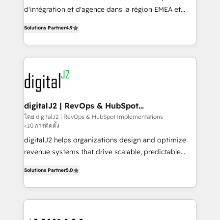
you don't know' recommendations to maximize
d'intégration et d'agence dans la région EMEA et
conversions! OTF is an Elite Partner (top 1% of
North America. Avec plus de 115 experts en
6,500+ Partners) and was named 2023 HubSpot
Solutions Partner
4.9
marketing automation, Growth, Revops, CRM et
Partner of the Year 💥 Trusted by 2,500+ companies
webdesign. Markentive is both a consulting firm, a
to help them scale and close more business, by
digital agency and an integrator. With over 115
using HubSpot (the right way). ⭐️ Here's more info:
experts in marketing automation, growth, revops,
www.onthefuze.com/hubspot-admin Contact us to
CRM and webdesign (We focus on EMEA - USA
learn more!
customers).
digitalJ2 | RevOps & HubSpot
Implementations
โดย digitalJ2 | RevOps & HubSpot Implementations
<10 การติดตั้ง
digitalJ2 helps organizations design and optimize
revenue systems that drive scalable, predictable
growth. As a triple-accredited HubSpot Solutions
Solutions Partner
5.0
Partner, we specialize in both strategic RevOps
planning and hands-on technical execution - building
the operational foundation companies need to
thrive. Industries we specialize in: - Manufacturing -