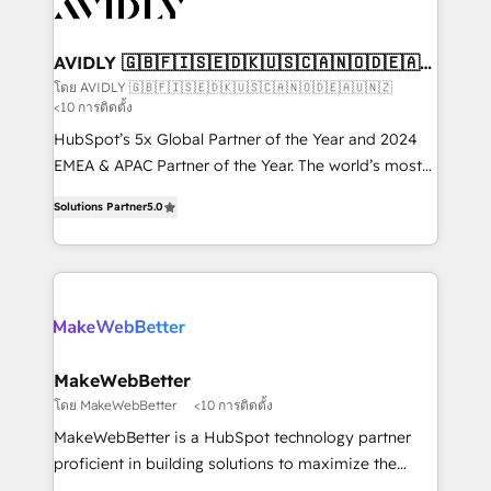
Healthcare - Financial Services - Managed IT (MSP) -
Franchises - Professional Services - And more! How
we help: ✔️ Full HubSpot implementations and portal
AVIDLY 🇬🇧🇫🇮🇸🇪🇩🇰🇺🇸🇨🇦🇳🇴🇩🇪🇦🇺
🇳🇿
optimization ✔️ Data migrations, CRM architecture,
โดย AVIDLY 🇬🇧🇫🇮🇸🇪🇩🇰🇺🇸🇨🇦🇳🇴🇩🇪🇦🇺🇳🇿
<10 การติดตั้ง
and reporting foundations ✔️ Custom integrations
and workflow automation ✔️ User adoption
HubSpot’s 5x Global Partner of the Year and 2024
programs, training, and enablement Through project-
EMEA & APAC Partner of the Year. The world’s most
based engagements and ongoing RevOps
experienced and fully accredited HubSpot Solutions
Solutions Partner
5.0
partnerships, we guide organizations through the
Partner. 🚀 With 2,750+ HubSpot projects delivered
revenue maturity model - delivering the right
and 370+ specialists across EMEA, APAC and NAM,
improvements at the right time so operations
we de-risk complex CRM programmes and
evolve strategically and sustainably as the business
accelerate ROI across every HubSpot Hub. 🧭 From
grows.
multi-region migrations to AI-powered automation,
we turn complexity into clarity, human at global
scale. 🏆 HubSpot’s CEO called us “the partner of the
MakeWebBetter
future.” Others agree it is proof of trust built through
โดย MakeWebBetter
<10 การติดตั้ง
measurable impact.
MakeWebBetter is a HubSpot technology partner
proficient in building solutions to maximize the
operational efficiency of HubSpot. The fastest-