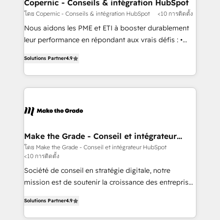
Different Because We're Built Different: - Secure:
Copernic - Conseils & intégration HubSpot
Soc2 compliant 🛡️ - Onboarding: Implementations
โดย Copernic - Conseils & intégration HubSpot
<10 การติดตั้ง
starting from $1,5k - Clay: Elite Studio Solutions
Nous aidons les PME et ETI à booster durablement
Partner 🤝 - Global: 75+ RPers across five continents
leur performance en répondant aux vrais défis : •
🌐 - Scale: Largest organically grown & fastest tiering
Intégration de HubSpot avec d’autres outils (ERP,
Elite HubSpot Partner 🪴 - CRM: More Sales Hub
Solutions Partner
4.9
téléphonie, etc.) • Alignement des équipes grâce à un
implementations than any other Partner 💻 -
outil et des données partagées • Amélioration de la
Salesforce: We convert SFDC addicts to HubSpot
collecte et de l’analyse des données pour des
evangelists 🧡 Don't pick a marketing or technical
décisions éclairées • Optimisation de l’efficacité et
agency for a GTM engineer’s job. The choice is
de la productivité des équipes Notre équipe de 30
yours. Start winning.
consultants certifiés HubSpot aborde chaque projet
avec un engagement total, alignant processus
Make the Grade - Conseil et intégrateur
HubSpot
métiers et technologie, et guidant vos équipes à
โดย Make the Grade - Conseil et intégrateur HubSpot
<10 การติดตั้ง
travers le changement, tout en centrant vos objectifs
d’entreprise. Grâce à une méthodologie éprouvée
Société de conseil en stratégie digitale, notre
auprès de plus de 400 clients, nous comprenons
mission est de soutenir la croissance des entreprises
rapidement vos enjeux et intégrons parfaitement
B2B à travers l’acquisition de nouveaux clients,
Solutions Partner
4.9
HubSpot dans votre organisation. Pour toute
l'intégration CRM et le développement des revenus
question technique ou besoin de structuration de
auprès de vos comptes existants. En France et à