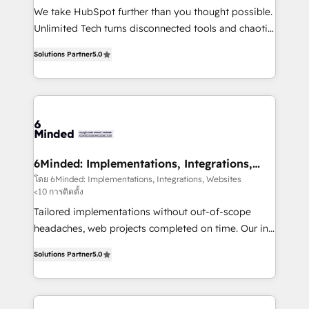
fit like a glove. We’re committed to being both
We take HubSpot further than you thought possible.
highly effective and fun to work with. We believe in
Unlimited Tech turns disconnected tools and chaotic
efficient processes, as well as building great
processes into a seamless, high-performing revenue
relationships. Your success is our success, and we’re
Solutions Partner
5.0
engine. We combine RevOps strategy with deep
all in this together! From startup to enterprise, we’ll
technical execution to help teams scale faster—with
make sure your HubSpot setup becomes a
cleaner data, smarter automation, and more
powerhouse of productivity, so you can focus on
predictable revenue. Specialties: · HubSpot
what matters most: growing your business and
Implementation & Migration · Native & Custom
wowing your customers. Let’s make HubSpot work
Integrations · Custom Development · CPQ & FSM ·
smarter for you!
Reporting & Analytics · GTM Architecture · Sales &
6Minded: Implementations, Integrations,
Websites
Marketing Enablement If you’re ready to elevate
โดย 6Minded: Implementations, Integrations, Websites
<10 การติดตั้ง
HubSpot from “just your CRM” to your growth
infrastructure—let’s talk.
Tailored implementations without out-of-scope
headaches, web projects completed on time. Our in-
house team of certified CRM architects, experts,
Solutions Partner
5.0
developers, designers, and marketers handles all
aspects of your HubSpot. ✨ 400+ global clients ✨
100+ seamless migrations from 15+ different CRMs