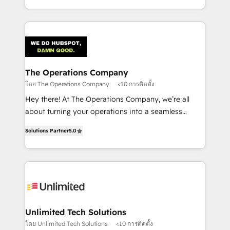
the UK, we support global companies in building
smarter marketing, sales, and customer success
strategies. As the only HubSpot Elite Partner in
Iberia (Spain & Portugal), we combine human insight
with intelligent automation to drive sustainable
growth. Our multidisciplinary team designs solutions
The Operations Company
that simplify complexity, boost performance, and
โดย The Operations Company
<10 การติดตั้ง
turn innovation into real impact. 🌍 Highlights •
Hey there! At The Operations Company, we’re all
HubSpot Partner since 2012 • 2022 EMEA Impact
about turning your operations into a seamless
Award: Best Integration • 150+ successful HubSpot
experience that powers real results. We specialize in
projects • Clients in 30+ industries • Proprietary
Solutions Partner
5.0
transforming complex systems into efficient,
technology for integrations • Multilingual team:
scalable solutions that work across your entire
English, Spanish, Portuguese & Italian 👉 Grow
organization. We’re a unique blend of deep HubSpot
smarter with AI and HubSpot.
expertise, strategic thinking, and hands-on
operational know-how. We know that no two
businesses are alike, so we don’t do cookie-cutter
solutions. Instead, we dive in to understand your
Unlimited Tech Solutions
needs, goals, and challenges to deliver solutions that
โดย Unlimited Tech Solutions
<10 การติดตั้ง