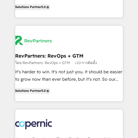
and service to drive sustainable growth With 6 key
Trainers across the team ★ 1,500+ implementations
Solutions Partner
5.0
HubSpot accreditations and experience across
across five continents ★ AI-First, RevOps-led,
hundreds of organizations in dozens of industries,
Onboarding obsessed ★ Company of the Year
there’s a good chance one of our globally integrated
2024/25 INSIDEA helps growing companies turn
teams has worked with clients just like you Let’s
HubSpot into a revenue engine. We onboard your
explore whether S2 is the partner you’ve been
team, migrate your data, and build AI-powered
looking for...and get your next big initiative moving!
workflows that drive adoption from week one, in
your time zone. What we do ➤ Onboarding: Live in
RevPartners: RevOps + GTM
weeks, with workflows built around your business,
โดย RevPartners: RevOps + GTM
<10 การติดตั้ง
not a template. ➤ Migration: Move from any legacy
It's harder to win. It's not just you. It should be easier
CRM. Zero downtime, full data integrity. ➤
to grow now than ever before, but it's not. So our
Implementation: Configure HubSpot to run your
focus is serving you, the person responsible for the
revenue process. Sales, marketing, and service wired
Solutions Partner
5.0
revenue number. We do that by bridging the gap
together. ➤ AI and Integrations: Layer Breeze AI,
where agencies fail: combining GTM strategy with
custom agents, and APIs to remove manual work. ➤
technical execution to solve the right problem at the
Ongoing Management: Monthly tune-ups, feature
right time, with the right solution. We don’t just
rollouts, adoption coaching. Buying HubSpot,
implement your CRM. We engineer revenue
switching to it, or reviving a stale portal? We are
outcomes for the GTM owner on HubSpot. We Build
built for the work.