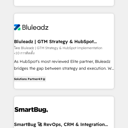
B2B services, manufacturing, financial services and
customer journey mapping, and measurable KPIs.
more. Whether clients are new to HubSpot or
Only then we architect solutions. The question is
expanding into more advanced use cases, we focus
never which features to activate, but which
on delivering clean, scalable, AI-ready systems that
outcomes to deliver. -SYSTEM INTEGRATION-
create long-term value and a consistently strong
Connectors, workflows, and data architectures that
client experience.
make HubSpot the operational hub, integrated with
Bluleadz | GTM Strategy & HubSpot
Implementation
SAP, Microsoft Dynamics, custom ERPs, and any
โดย Bluleadz | GTM Strategy & HubSpot Implementation
<10 การติดตั้ง
enterprise platform. Proprietary apps extend
HubSpot beyond standard configurations. -AI-
As HubSpot's most reviewed Elite partner, Bluleadz
FIRST- AI across customer-facing operations to
bridges the gap between strategy and execution. We
accelerate decisions, streamline processes, and
don't just "set up tools" — we install the GTM
Solutions Partner
4.9
unlock efficiency at scale. From predictive
Operating System (GTM OS) to align your leadership
intelligence to conversational AI, we turn data into
and engineer a portal that drives predictable
action and automation into competitive advantage.
revenue velocity. 🚀 GTM Strategy & Alignment
✦ 150+ implementations ✦ 100+ certifications ✦ 7
Workshops & Sprints: Identify "Valleys of Death"
accreditations
stalling growth. Fix your ICP, Math, and Story to stop
"accelerating a mess." ⚙️ Elite Engineering & AI
Scalable Architecture: Zero-technical-debt setup
SmartBug 🚀 RevOps, CRM & Integration