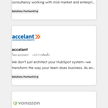
Netsuite 🤖 Google or Microsoft ✍️ DocuSign or
consultancy working with mid-market and enterprise
PandaDoc 🌐 Avalara or Quaderno HubSnacks holds
businesses. We go beyond implementation, shaping
the rare Advanced "Custom Integrations"
Solutions Partner
4.9
the strategy, processes, and teams that turn
Accreditation, securely sync data across... 🔄 any
HubSpot into a genuine growth engine. Named
apps, in any direction. Stuck on your old CRM..?
HubSpot's Global Partner of the Year in 2024,
Migrate | seamlessly off your old CRM onto a clean
consistently ranked among their top 5 partners
new HubSpot portal with Advanced Website and
worldwide, and with over 15 years in the ecosystem,
CRM Migrations using our in-house "HubScrub" Tool.
Huble has built a track record that speaks for itself.
One company, one operating model, delivering
accelant
across offices and consulting teams in the UK, USA,
โดย accelant
<10 การติดตั้ง
Canada, Germany, France, Belgium, Singapore, and
We don’t just architect your HubSpot system—we
South Africa. Certified compliant with ISO/IEC
transform the way your team does business. As an
27001:2022 and ISO 9001:2015 across all seven
Elite HubSpot Solutions Partner, we specialize in
international offices and 175+ employees.
Solutions Partner
5.0
creating tailored, end-to-end CRM solutions that
accelerate growth, improve operational efficiency,
and ensure faster time to value on HubSpot. What
sets us apart? Our people-centric approach. From
day one, our team takes the time to deeply