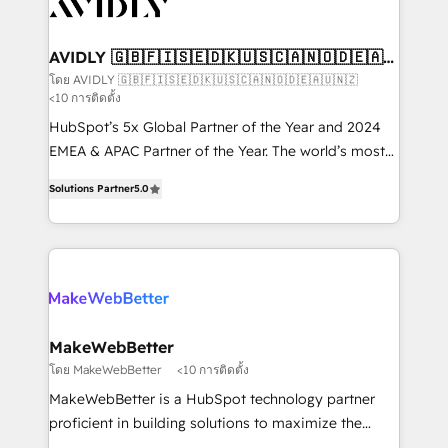
Healthcare - Financial Services - Managed IT (MSP) -
Franchises - Professional Services - And more! How
we help: ✔️ Full HubSpot implementations and portal
AVIDLY 🇬🇧🇫🇮🇸🇪🇩🇰🇺🇸🇨🇦🇳🇴🇩🇪🇦🇺
🇳🇿
optimization ✔️ Data migrations, CRM architecture,
โดย AVIDLY 🇬🇧🇫🇮🇸🇪🇩🇰🇺🇸🇨🇦🇳🇴🇩🇪🇦🇺🇳🇿
<10 การติดตั้ง
and reporting foundations ✔️ Custom integrations
and workflow automation ✔️ User adoption
HubSpot’s 5x Global Partner of the Year and 2024
programs, training, and enablement Through project-
EMEA & APAC Partner of the Year. The world’s most
based engagements and ongoing RevOps
experienced and fully accredited HubSpot Solutions
Solutions Partner
5.0
partnerships, we guide organizations through the
Partner. 🚀 With 2,750+ HubSpot projects delivered
revenue maturity model - delivering the right
and 370+ specialists across EMEA, APAC and NAM,
improvements at the right time so operations
we de-risk complex CRM programmes and
evolve strategically and sustainably as the business
accelerate ROI across every HubSpot Hub. 🧭 From
grows.
multi-region migrations to AI-powered automation,
we turn complexity into clarity, human at global
scale. 🏆 HubSpot’s CEO called us “the partner of the
MakeWebBetter
future.” Others agree it is proof of trust built through
โดย MakeWebBetter
<10 การติดตั้ง
measurable impact.
MakeWebBetter is a HubSpot technology partner
proficient in building solutions to maximize the
operational efficiency of HubSpot. The fastest-