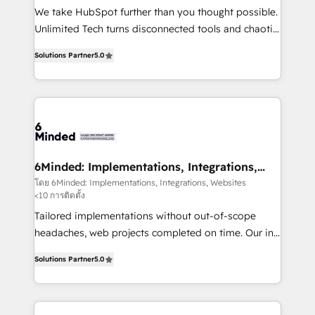
fit like a glove. We’re committed to being both
We take HubSpot further than you thought possible.
highly effective and fun to work with. We believe in
Unlimited Tech turns disconnected tools and chaotic
efficient processes, as well as building great
processes into a seamless, high-performing revenue
relationships. Your success is our success, and we’re
Solutions Partner
5.0
engine. We combine RevOps strategy with deep
all in this together! From startup to enterprise, we’ll
technical execution to help teams scale faster—with
make sure your HubSpot setup becomes a
cleaner data, smarter automation, and more
powerhouse of productivity, so you can focus on
predictable revenue. Specialties: · HubSpot
what matters most: growing your business and
Implementation & Migration · Native & Custom
wowing your customers. Let’s make HubSpot work
Integrations · Custom Development · CPQ & FSM ·
smarter for you!
Reporting & Analytics · GTM Architecture · Sales &
6Minded: Implementations, Integrations,
Websites
Marketing Enablement If you’re ready to elevate
โดย 6Minded: Implementations, Integrations, Websites
<10 การติดตั้ง
HubSpot from “just your CRM” to your growth
infrastructure—let’s talk.
Tailored implementations without out-of-scope
headaches, web projects completed on time. Our in-
house team of certified CRM architects, experts,
Solutions Partner
5.0
developers, designers, and marketers handles all
aspects of your HubSpot. ✨ 400+ global clients ✨
100+ seamless migrations from 15+ different CRMs