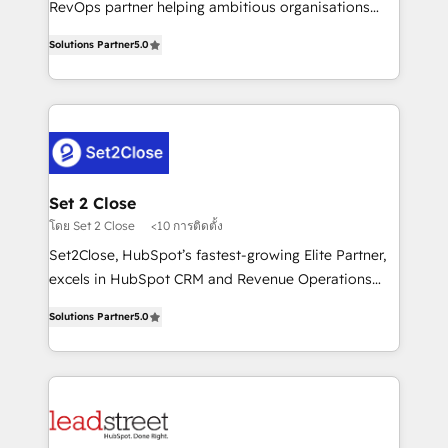
RevOps partner helping ambitious organisations
implementados en LATAM, Marcas como Hyatt,
grow with clarity, confidence, and intelligence.
Hospital ABC, Hogares Unión, Yves Rocher,
Solutions Partner
5.0
Operating across the UK, Netherlands, Ireland, and
MacStore, Café Britt, Bella Piel, confiaron en
Canada, we’ve delivered thousands of successful
nosotros para impulsar la eficiencia de sus procesos
HubSpot projects for mid-market and enterprise
en HubSpot. No necesitas tener todas las
clients worldwide, with over 10 years experience. We
respuestas para empezar. Te ayudamos a identificar
combine HubSpot, data, and AI to design connected
el primer caso de uso que más impacto te dará.
go-to-market systems that align people, process,
Solo continúas si ves valor real en los primeros 14
and technology for predictable, scalable revenue
Set 2 Close
días.
growth. Our expertise spans RevOps, CRM and data
โดย Set 2 Close
<10 การติดตั้ง
architecture, AI enablement, and strategic marketing,
Set2Close, HubSpot’s fastest-growing Elite Partner,
delivered through our proprietary FLAIR framework
excels in HubSpot CRM and Revenue Operations
for responsible AI adoption. As a HubSpot Elite
(RevOps) services to boost B2B sales and growth.
Partner and ISO 27001:2022 certified consultancy,
Solutions Partner
5.0
As a top HubSpot Elite Partner, we specialize in
we blend strategy, creativity, and technology to help
custom HubSpot CRM solutions. Our experts design,
organisations scale smarter and grow stronger.
implement, and optimize systems to enhance user
experience, functionality, and adoption across sales,
marketing, and service teams. From setup to
refinement, we streamline workflows, improve lead