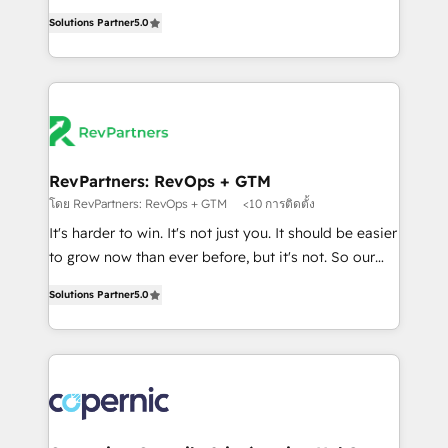
and service to drive sustainable growth With 6 key
Trainers across the team ★ 1,500+ implementations
Solutions Partner
5.0
HubSpot accreditations and experience across
across five continents ★ AI-First, RevOps-led,
hundreds of organizations in dozens of industries,
Onboarding obsessed ★ Company of the Year
there’s a good chance one of our globally integrated
2024/25 INSIDEA helps growing companies turn
teams has worked with clients just like you Let’s
HubSpot into a revenue engine. We onboard your
explore whether S2 is the partner you’ve been
team, migrate your data, and build AI-powered
looking for...and get your next big initiative moving!
workflows that drive adoption from week one, in
your time zone. What we do ➤ Onboarding: Live in
RevPartners: RevOps + GTM
weeks, with workflows built around your business,
โดย RevPartners: RevOps + GTM
<10 การติดตั้ง
not a template. ➤ Migration: Move from any legacy
It's harder to win. It's not just you. It should be easier
CRM. Zero downtime, full data integrity. ➤
to grow now than ever before, but it's not. So our
Implementation: Configure HubSpot to run your
focus is serving you, the person responsible for the
revenue process. Sales, marketing, and service wired
Solutions Partner
5.0
revenue number. We do that by bridging the gap
together. ➤ AI and Integrations: Layer Breeze AI,
where agencies fail: combining GTM strategy with
custom agents, and APIs to remove manual work. ➤
technical execution to solve the right problem at the
Ongoing Management: Monthly tune-ups, feature
right time, with the right solution. We don’t just
rollouts, adoption coaching. Buying HubSpot,
implement your CRM. We engineer revenue
switching to it, or reviving a stale portal? We are
outcomes for the GTM owner on HubSpot. We Build
built for the work.