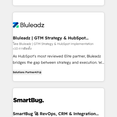
B2B services, manufacturing, financial services and
customer journey mapping, and measurable KPIs.
more. Whether clients are new to HubSpot or
Only then we architect solutions. The question is
expanding into more advanced use cases, we focus
never which features to activate, but which
on delivering clean, scalable, AI-ready systems that
outcomes to deliver. -SYSTEM INTEGRATION-
create long-term value and a consistently strong
Connectors, workflows, and data architectures that
client experience.
make HubSpot the operational hub, integrated with
Bluleadz | GTM Strategy & HubSpot
Implementation
SAP, Microsoft Dynamics, custom ERPs, and any
โดย Bluleadz | GTM Strategy & HubSpot Implementation
<10 การติดตั้ง
enterprise platform. Proprietary apps extend
HubSpot beyond standard configurations. -AI-
As HubSpot's most reviewed Elite partner, Bluleadz
FIRST- AI across customer-facing operations to
bridges the gap between strategy and execution. We
accelerate decisions, streamline processes, and
don't just "set up tools" — we install the GTM
Solutions Partner
4.9
unlock efficiency at scale. From predictive
Operating System (GTM OS) to align your leadership
intelligence to conversational AI, we turn data into
and engineer a portal that drives predictable
action and automation into competitive advantage.
revenue velocity. 🚀 GTM Strategy & Alignment
✦ 150+ implementations ✦ 100+ certifications ✦ 7
Workshops & Sprints: Identify "Valleys of Death"
accreditations
stalling growth. Fix your ICP, Math, and Story to stop
"accelerating a mess." ⚙️ Elite Engineering & AI
Scalable Architecture: Zero-technical-debt setup
SmartBug 🚀 RevOps, CRM & Integration