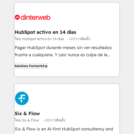
relationships with customers - Make better
operations that are causing inefficiencies, improve
decisions with data - Find a new voice and reach
customer experiences, integrate systems, and
more people - Get the most out of your HubSpot
supercharge revenue operations Key services: • CRM
investment
Implementation • Systems Integration • Digital
Transformation / Web Development • RevOps &
HubSpot activo en 14 días
Sales Consulting • Marketing Automation What
โดย HubSpot activo en 14 días
<10 การติดตั้ง
makes us different? 🚀 Top 0.5% of global HubSpot
Pagar HubSpot durante meses sin ver resultados
agencies ⚙️ The strongest technical ability and
frustra a cualquiera. Y casi nunca es culpa de la
integration capabilities 💼 Consultative, long-term
herramienta: es del enfoque con el que se
partners who will embed ourselves into your
Solutions Partner
4.8
implementó. Trabajamos con un catálogo de +80
business, processes and systems 🏢 We specialise in
casos de uso: cada uno resuelve un problema
working with mid-market and enterprise
concreto de tu operación en HubSpot. La entrega
organisations, global organisations and those with
toma de 1 a 3 semanas por caso, abordamos varios
complex use cases 🏆 CRM Implementation,
en paralelo cuando tiene sentido, y siempre
Platform Enablement, Custom Integration and
confirmamos resultados antes de seguir avanzando.
Onboarding Accredited 🔐 ISO27001 & ISO9001
Empiezas a ver resultados antes de que termine el
Six & Flow
Certified
mes. 🏆 HubSpot Partner of the Year 2022, máximo
โดย Six & Flow
<10 การติดตั้ง
reconocimiento del ecosistema. Elite Solutions
Six & Flow is an AI-first HubSpot consultancy and
Partner, el nivel más alto. +700 clientes