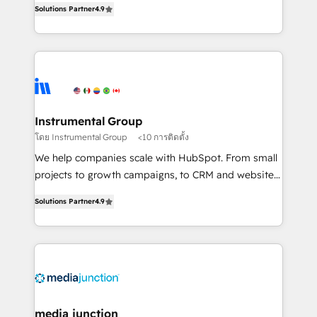
Solutions Partner
4.9
growing tech-enabler & facilitator, MakeWebBetter,
hands you the blend of HubSpot expertise &
eminent solutions & integrations. Trust us to
streamline your HubSpot experience. 🚀HubSpot
Elite Partners with 10+ years of HubSpot experience
🤝HubSpot Premier Integration partner 🤝Google
Premier Partner 2023 🌟5 HubSpot Accreditations 🌟
Instrumental Group
Won HubSpot Theme Challenge 2021 🌟INBOUND’19
โดย Instrumental Group
<10 การติดตั้ง
HubSpot Rising Star Why us? Harnessing the full
We help companies scale with HubSpot. From small
potential of the powerful HubSpot CRM. ✔️A team of
projects to growth campaigns, to CRM and websites.
HubSpot experts backed by over 10+ years of
Hire an agency that's experienced in every inch of
HubSpot experience ✔️Flexible pricing models —
Solutions Partner
4.9
HubSpot and willing to work hand-in-hand with your
Hourly-fee (assigned one Dedicated HubSpot
team to simplify the complex and build a better
Admin); Monthly-fee (HubSpot Admin + Project
experience for your team and customers.
Manager); and Fixed Project Cost (as per
requirement). ✔️Helped over 25,000+ customers so
far with our HubSpot solutions. ✔️Bespoke apps &
on-demand bundle services. Connect with us today!
media junction