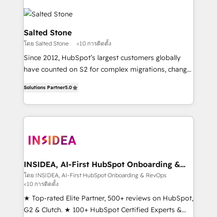
Salted Stone
โดย Salted Stone
<10 การติดตั้ง
Since 2012, HubSpot’s largest customers globally
have counted on S2 for complex migrations, change
management, systems integration, and creative
Solutions Partner
5.0
solutions that deliver measurable impact and
transform brand experiences As one of the few full-
service creative agencies in the HubSpot
ecosystem, we blend strategy, technology, & award-
winning design to build scalable, globally
regionalized HubSpot websites, integrated
marketing campaigns, & RevOps frameworks that
INSIDEA, AI-First HubSpot Onboarding &
RevOps
fuel long-term success We connect the entire
โดย INSIDEA, AI-First HubSpot Onboarding & RevOps
<10 การติดตั้ง
customer lifecycle through seamless integrations,
ensure long-term adoption with change-
★ Top-rated Elite Partner, 500+ reviews on HubSpot,
management programs, and align marketing, sales,
G2 & Clutch. ★ 100+ HubSpot Certified Experts &