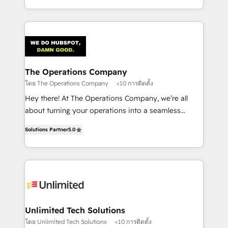
the UK, we support global companies in building
smarter marketing, sales, and customer success
strategies. As the only HubSpot Elite Partner in
Iberia (Spain & Portugal), we combine human insight
with intelligent automation to drive sustainable
growth. Our multidisciplinary team designs solutions
The Operations Company
that simplify complexity, boost performance, and
โดย The Operations Company
<10 การติดตั้ง
turn innovation into real impact. 🌍 Highlights •
Hey there! At The Operations Company, we’re all
HubSpot Partner since 2012 • 2022 EMEA Impact
about turning your operations into a seamless
Award: Best Integration • 150+ successful HubSpot
experience that powers real results. We specialize in
projects • Clients in 30+ industries • Proprietary
Solutions Partner
5.0
transforming complex systems into efficient,
technology for integrations • Multilingual team:
scalable solutions that work across your entire
English, Spanish, Portuguese & Italian 👉 Grow
organization. We’re a unique blend of deep HubSpot
smarter with AI and HubSpot.
expertise, strategic thinking, and hands-on
operational know-how. We know that no two
businesses are alike, so we don’t do cookie-cutter
solutions. Instead, we dive in to understand your
Unlimited Tech Solutions
needs, goals, and challenges to deliver solutions that
โดย Unlimited Tech Solutions
<10 การติดตั้ง