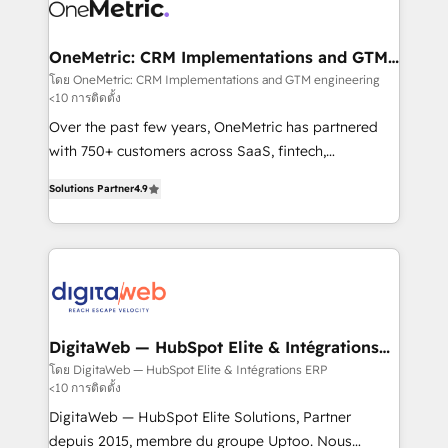
Design Automation and Uptive. 📊 RevOps & data
Stand Out.
architecture 🔗 CRM migrations & End to end
integrations 🤖 AI workflows & enrichment 📘 Team
OneMetric: CRM Implementations and GTM
engineering
enablement & company-wide adoption We create
โดย OneMetric: CRM Implementations and GTM engineering
<10 การติดตั้ง
HubSpot environments that teams use with
confidence and that leadership can rely on for
Over the past few years, OneMetric has partnered
scalable revenue insights.
with 750+ customers across SaaS, fintech,
healthcare, real estate, and other industries. With
Solutions Partner
4.9
150+ HubSpot-certified experts, we deliver scalable
solutions to complex GTM and RevOps challenges.
Our Expertise 🔹 Onboarding & Implementation:
Accredited HubSpot Partner, ensuring smooth setup
tailored to your GTM motion. 🔹 Migrations: Move
from other CRMs to HubSpot without data loss or
downtime. 🔹 RevOps Strategy: Align teams,
DigitaWeb — HubSpot Elite & Intégrations
ERP
processes, and data to drive revenue efficiency. 🔹
โดย DigitaWeb — HubSpot Elite & Intégrations ERP
<10 การติดตั้ง
Integrations: Connect HubSpot with your tech stack
for better adoption. 🔹 Custom Solutions: Build
DigitaWeb — HubSpot Elite Solutions, Partner
tailored apps, workflows, and configurations. We are
depuis 2015, membre du groupe Uptoo. Nous