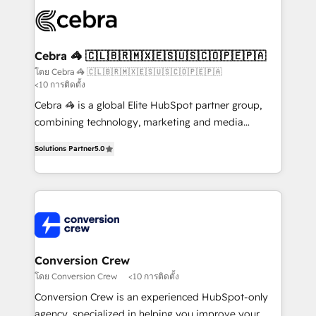
✨ 100,000+ hours in HubSpot projects, 75+ full Hub
implementations, and 5,000+ pages ✨ CS: Clients
generating 7-digit MRR from inbound campaigns ✨
CS: 245% organic growth & +751% new visitors for a
Cebra 🦓 🇨🇱🇧🇷🇲🇽🇪🇸🇺🇸🇨🇴🇵🇪🇵🇦
full-funnel HubSpot project ✨ CS: 415% conversion
โดย Cebra 🦓 🇨🇱🇧🇷🇲🇽🇪🇸🇺🇸🇨🇴🇵🇪🇵🇦
<10 การติดตั้ง
boost with a new HubSpot site Recognized leaders:
🏆 HubSpot Platform Migration Impact Award 🏆
Cebra 🦓 is a global Elite HubSpot partner group,
Clutch HubSpot Global Leader 🏆 Finalist: HubSpot
combining technology, marketing and media
Inbound Campaign of the Year 🏆 Gold AVA Digital
expertise across Latin America and Southern
Solutions Partner
5.0
Award for Best Website 🌟 Accreditations: CRM
Europe, with teams across 7 countries. Born in Chile,
Implementation, HubSpot Content Experience, CRM
we combine local insight with international reach to
Data Migration & Custom Integration
help businesses grow through technology, creativity,
AI and strategy. For over 12 years, we’ve delivered
500+ HubSpot implementations, building end-to-
end solutions that integrate CRM, AI automation,
inbound and loop marketing, content, and digital
Conversion Crew
creativity. Our multicultural team works in Spanish,
โดย Conversion Crew
<10 การติดตั้ง
Portuguese, and English to design scalable strategies
Conversion Crew is an experienced HubSpot-only
that drive measurable growth. 🌎 Highlights: • 10+
agency, specialized in helping you improve your