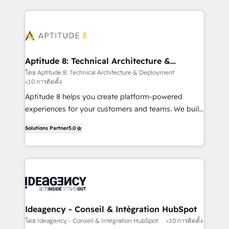
votre projet HubSpot, contactez notre équipe pour
l'international, nous travaillons avec des ETI
un échange dédié.
ambitieuses, des grands groupes voulant aller au-
delà d’une simple transformation digitale et des
startups florissantes. Nos 3 grandes expertises sont :
➤ L’intégration de CRM et de méthodologie RevOps
Aptitude 8: Technical Architecture &
Deployment
pour aligner les équipes marketing, commerciales et
โดย Aptitude 8: Technical Architecture & Deployment
<10 การติดตั้ง
support client (data migration, synchronisation API,
audit et maintenance) ➤ La création de sites internet
Aptitude 8 helps you create platform-powered
de conversion qui transforment les visiteurs en
experiences for your customers and teams. We build
opportunités d'affaires ➤ La mise en place de
multi-hub solutions and orchestrate operations
Solutions Partner
5.0
stratégies d'acquisition marketing (SEO, SEA,
across your entire tech stack. Aptitude 8 is trusted
inbound, automatisation marketing, ABM, IA,
by top brands such as Lenovo, Bluetooth,
emailing) Informations clés : - 10 ans d'expérience -
International Sports Sciences Association, SXSW,
100+ intégrations CRM HubSpot réussies - 40
Notion, Soundcloud, American Nurses Association,
experts conseil - 150 certifications HubSpot
Randstad, Uber Freight, and HubSpot itself. We have
cumulées
the largest technical consulting team of any HubSpot
partner and expertise across operational strategy,
Ideagency - Conseil & Intégration HubSpot
business-first process building, system integration,
โดย Ideagency - Conseil & Intégration HubSpot
<10 การติดตั้ง