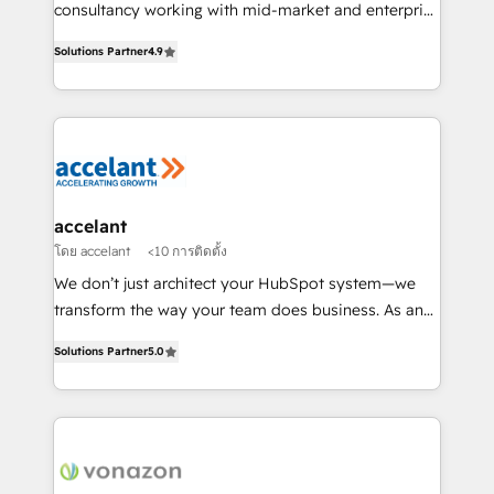
Netsuite 🤖 Google or Microsoft ✍️ DocuSign or
consultancy working with mid-market and enterprise
PandaDoc 🌐 Avalara or Quaderno HubSnacks holds
businesses. We go beyond implementation, shaping
the rare Advanced "Custom Integrations"
Solutions Partner
4.9
the strategy, processes, and teams that turn
Accreditation, securely sync data across... 🔄 any
HubSpot into a genuine growth engine. Named
apps, in any direction. Stuck on your old CRM..?
HubSpot's Global Partner of the Year in 2024,
Migrate | seamlessly off your old CRM onto a clean
consistently ranked among their top 5 partners
new HubSpot portal with Advanced Website and
worldwide, and with over 15 years in the ecosystem,
CRM Migrations using our in-house "HubScrub" Tool.
Huble has built a track record that speaks for itself.
One company, one operating model, delivering
accelant
across offices and consulting teams in the UK, USA,
โดย accelant
<10 การติดตั้ง
Canada, Germany, France, Belgium, Singapore, and
We don’t just architect your HubSpot system—we
South Africa. Certified compliant with ISO/IEC
transform the way your team does business. As an
27001:2022 and ISO 9001:2015 across all seven
Elite HubSpot Solutions Partner, we specialize in
international offices and 175+ employees.
Solutions Partner
5.0
creating tailored, end-to-end CRM solutions that
accelerate growth, improve operational efficiency,
and ensure faster time to value on HubSpot. What
sets us apart? Our people-centric approach. From
day one, our team takes the time to deeply