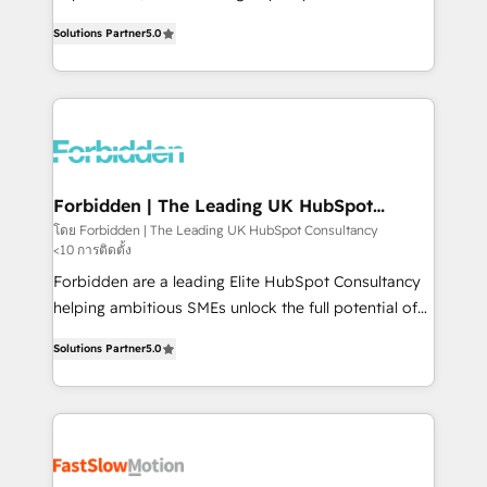
SOC 2 Type II and ISO 27001 certified, reinforcing
aidons les ETI et PME B2B à unifier Marketing,
Solutions Partner
5.0
our commitment to data security and compliance. At
Ventes et Service sur HubSpot grâce à la Revenue
OneMetric, we help revenue teams focus on the
Architecture : alignement des équipes, pipeline
OneMetric that matters most: revenue.
prévisible, croissance mesurable. 🔌 Intégrations
complexes : ERP (Divalto, Sage X3, Cegid, Pennylane,
Dynamics..), VOIP (Aircall, Ringover, Modjo), Shopify,
Oneflow. 💻 Développements custom : CRM UI
Extensions (React), Serverless Node.js, Custom
Forbidden | The Leading UK HubSpot
Consultancy
Objects, thèmes HubL, agents IA & Breeze AI. 🎯
โดย Forbidden | The Leading UK HubSpot Consultancy
<10 การติดตั้ง
Secteurs : Industrie, Distribution B2B, SaaS, Services
B2B, Immobilier, Viticulture, Finance. 🚀 Nos livrables
Forbidden are a leading Elite HubSpot Consultancy
: migration sécurisée, implémentation Marketing +
helping ambitious SMEs unlock the full potential of
Sales + Service Hub, synchronisation ERP ↔
HubSpot. Too many businesses invest in HubSpot
Solutions Partner
5.0
HubSpot temps réel, formation équipes. 🏆 +350
but never see the ROI they expected due to poor
projets livrés. Accrédités HubSpot CRM
adoption, messy data, and disconnected teams
Implementation, Data Migration & Custom
getting in the way. That’s where we come in. We
Integration. 📩 Parlons de votre projet →
partner with scaling businesses across the UK to
digitaweb.com
design, implement, and optimise HubSpot so it