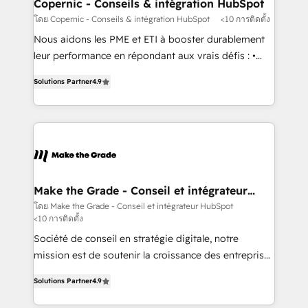
Different Because We're Built Different: - Secure:
Copernic - Conseils & intégration HubSpot
Soc2 compliant 🛡️ - Onboarding: Implementations
โดย Copernic - Conseils & intégration HubSpot
<10 การติดตั้ง
starting from $1,5k - Clay: Elite Studio Solutions
Nous aidons les PME et ETI à booster durablement
Partner 🤝 - Global: 75+ RPers across five continents
leur performance en répondant aux vrais défis : •
🌐 - Scale: Largest organically grown & fastest tiering
Intégration de HubSpot avec d’autres outils (ERP,
Elite HubSpot Partner 🪴 - CRM: More Sales Hub
Solutions Partner
4.9
téléphonie, etc.) • Alignement des équipes grâce à un
implementations than any other Partner 💻 -
outil et des données partagées • Amélioration de la
Salesforce: We convert SFDC addicts to HubSpot
collecte et de l’analyse des données pour des
evangelists 🧡 Don't pick a marketing or technical
décisions éclairées • Optimisation de l’efficacité et
agency for a GTM engineer’s job. The choice is
de la productivité des équipes Notre équipe de 30
yours. Start winning.
consultants certifiés HubSpot aborde chaque projet
avec un engagement total, alignant processus
Make the Grade - Conseil et intégrateur
HubSpot
métiers et technologie, et guidant vos équipes à
โดย Make the Grade - Conseil et intégrateur HubSpot
<10 การติดตั้ง
travers le changement, tout en centrant vos objectifs
d’entreprise. Grâce à une méthodologie éprouvée
Société de conseil en stratégie digitale, notre
auprès de plus de 400 clients, nous comprenons
mission est de soutenir la croissance des entreprises
rapidement vos enjeux et intégrons parfaitement
B2B à travers l’acquisition de nouveaux clients,
Solutions Partner
4.9
HubSpot dans votre organisation. Pour toute
l'intégration CRM et le développement des revenus
question technique ou besoin de structuration de
auprès de vos comptes existants. En France et à