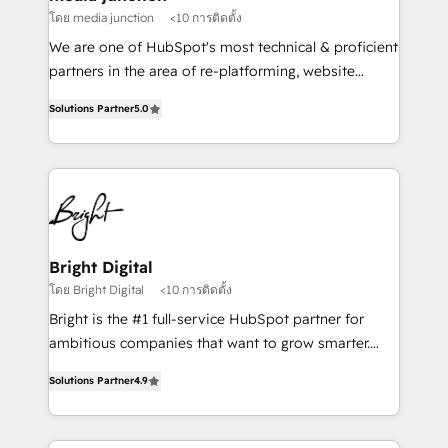
โดย media junction
<10 การติดตั้ง
We are one of HubSpot's most technical & proficient
partners in the area of re-platforming, website
design & development. We specialize in multi-hub
Solutions Partner
5.0
implementations for mid-market & enterprise
companies. We are woman-owned, powered by
coffee, and we ❤️ dogs. We produce award-winning
work for our clients. 🏆2023 Technical Expertise
Impact Award 🏆2022 Technical Expertise Impact
Award 🏆2022 Platform Migration Excellence Impact
Award 🏆2020 Elite Solutions Partner 🏆2019
Bright Digital
Integrations HubSpot Impact Award 🏆2019
โดย Bright Digital
<10 การติดตั้ง
Marketing Enablement HubSpot Impact Award 🏆
Bright is the #1 full-service HubSpot partner for
2018 Website Design HubSpot Impact Award 🏆2017
ambitious companies that want to grow smarter.
Website Design HubSpot Impact Award 🏆2016
From HubSpot onboarding, to training, from
Growth-Driven Design Agency of the Year 🏆2016
Solutions Partner
4.9
developing a new website to lead generation and
Sales Enablement HubSpot Impact Award 🏆2015
digital marketing; we do it all (and with great
Growth-Driven Design Agency of the Year 🏆2015
results)! In short, our services include: - HubSpot