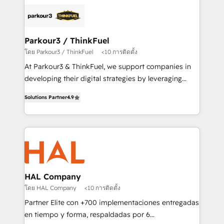
and customer success through smart automation,
clients.” - Brian Garvey, VP, Solutions Partner
data hygiene, and tailored HubSpot solutions. Our
Program, HubSpot.
clients choose us because we blend the expertise of
a global consultancy with the care and agility of a
Parkour3 / ThinkFuel
boutique firm. At Triario, we’re big enough to deliver
โดย Parkour3 / ThinkFuel
<10 การติดตั้ง
but small enough to listen. Our Services: HubSpot
At Parkour3 & ThinkFuel, we support companies in
implementations & data migration Custom AI agents
developing their digital strategies by leveraging
Revenue Operations API integrations AI-ready
technologies and automating their marketing and
Website design Let’s turn your CRM into your growth
Solutions Partner
4.9
sales processes to generate growth. Our offer spans
engine!
from Strategy to Operations. We specialize in CRM
onboarding and implementation, web design, sales
& marketing automation, and digital marketing. With
extensive experience working with tech companies
and manufacturers since 2002, we are committed to
empowering our clients and developing their
HAL Company
autonomy. Get to grips with HubSpot through
โดย HAL Company
<10 การติดตั้ง
guided implementation and seamless integration of
Partner Elite con +700 implementaciones entregadas
the CRM platform into your digital ecosystem. Would
en tiempo y forma, respaldadas por 6
you like support in deploying your inbound