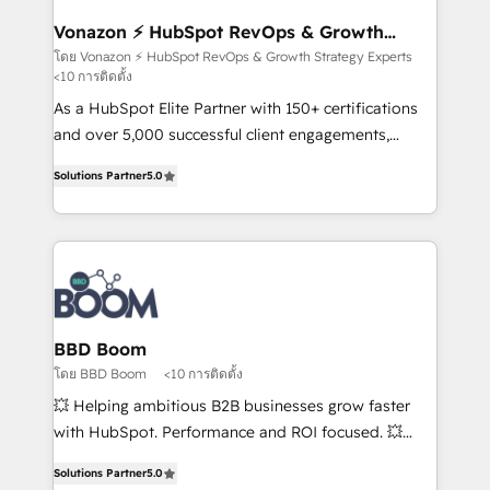
understand your unique needs, crafting custom
strategies that deliver impactful results. Our mission
Vonazon ⚡ HubSpot RevOps & Growth
Strategy Experts
is to empower you to unlock HubSpot’s full potential
โดย Vonazon ⚡ HubSpot RevOps & Growth Strategy Experts
<10 การติดตั้ง
—faster. Through expert training, unmatched
responsiveness, and ongoing support, we equip
As a HubSpot Elite Partner with 150+ certifications
your team to adopt new systems with confidence
and over 5,000 successful client engagements,
and achieve a unified, data-driven approach to
Vonazon turns marketing complexity into
Solutions Partner
5.0
customer engagement.
measurable, scalable growth. From onboarding to
enterprise-grade campaigns, our in-house team
builds scalable strategies that drive long-term
revenue. ⚙️ HubSpot Integration & Optimization •
Seamless CRM, CMS, and automation setup •
Complex platform migrations and data cleanups •
Custom APIs and third-party integrations 📈 End-to-
BBD Boom
End Revenue Acceleration • Lifecycle marketing and
โดย BBD Boom
<10 การติดตั้ง
pipeline growth programs • Sales enablement tools
💥 Helping ambitious B2B businesses grow faster
and CRM optimization • Retention strategies with
with HubSpot. Performance and ROI focused. 💥
customer journey mapping 🏅 Elite-Level HubSpot
BBD Boom is the HubSpot partner that can help you
Execution • 750+ onboardings and 2,000+
Solutions Partner
5.0
to HubSpot Better. We work with your teams to