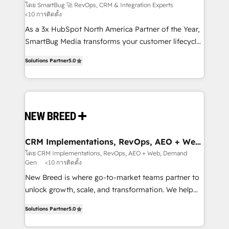
Experts
across all Hubs, validated by our 7 HubSpot
โดย SmartBug 🚀 RevOps, CRM & Integration Experts
<10 การติดตั้ง
Accreditations. AI-Powered RevOps: Breeze AI,
custom AI agents, and high-integrity migrations for
As a 3x HubSpot North America Partner of the Year,
total reporting clarity. Security & Compliance: SOC 2
SmartBug Media transforms your customer lifecycle
Type I and HIPAA attested for enterprise-grade data
into a revenue engine. Our unified ecosystem
Solutions Partner
5.0
security. 🏆 Why Bluleadz? GTM OS Partner | 16+
includes specialized divisions Globalia (AI &
Years Experience | 1,000+ Five-Star Reviews
Software) and Point Success Media (Paid Media),
making this the official home for all three brands. 🔄
Implementation & Integration - Seamless migrations
and system integrations powered by Globalia’s
technical development team. - 19 HubSpot-certified
trainers to drive platform adoption. 📈 Revenue
CRM Implementations, RevOps, AEO + Web,
Demand Gen
Generation - Full-funnel marketing and high-
โดย CRM Implementations, RevOps, AEO + Web, Demand
Gen
<10 การติดตั้ง
performance advertising via Point Success Media. -
Expert deployment of Breeze AI and custom agents
New Breed is where go-to-market teams partner to
to automate growth. 🏆 Elite Excellence - 8 platform
unlock growth, scale, and transformation. We help
accreditations and deep HIPAA-compliance
companies activate HubSpot’s AI-powered
Solutions Partner
5.0
expertise. - A team of 250+ experts dedicated to
customer platform and operationalize HubSpot’s
your resilient growth.
Loop Marketing framework through expert-led