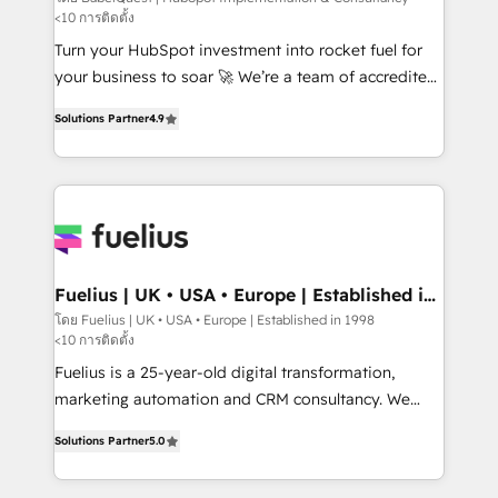
<10 การติดตั้ง
CMS • ISO/IEC 27001:2022, ISO 9001:2015, and ISO
42001:2023 certified - the AI management standard •
Turn your HubSpot investment into rocket fuel for
GuardHub: our AI governance framework, built on
your business to soar 🚀 We’re a team of accredited
ISO 42001 Ready for the next step? Click the 👈
HubSpot experts ready to help you. We can
Solutions Partner
4.9
'𝗖𝗼𝗻𝘁𝗮𝗰𝘁 𝗯𝘂𝘀𝗶𝗻𝗲𝘀𝘀' button to get in touch (𝘸𝘦'𝘳𝘦
implement the platform into complex business
𝘴𝘶𝘱𝘦𝘳 𝘳𝘦𝘴𝘱𝘰𝘯𝘴𝘪𝘷𝘦)
environments, optimise what you've got and make
sure you can actually use it, build your website in
HubSpot or create an inbound marketing strategy
for you and execute it on HubSpot. We are on the
G-Cloud 14 CCS (Crown Commercial Service)
framework, meaning we've been accredited by
Fuelius | UK • USA • Europe | Established in
1998
HubSpot and vetted by the CCS, which means we
โดย Fuelius | UK • USA • Europe | Established in 1998
<10 การติดตั้ง
can support public sector companies as well the
other ones listed in our profile. Our services: -
Fuelius is a 25-year-old digital transformation,
HubSpot implementation - HubSpot CMS website
marketing automation and CRM consultancy. We
build We can do lots of things. But everything we do
enable mid-market and enterprise clients to
Solutions Partner
5.0
is there for you to: - Grow revenue, and run your
maximise their return from digital and fuel their
business more efficiently - Build stronger
growth. We modernise platforms, streamline