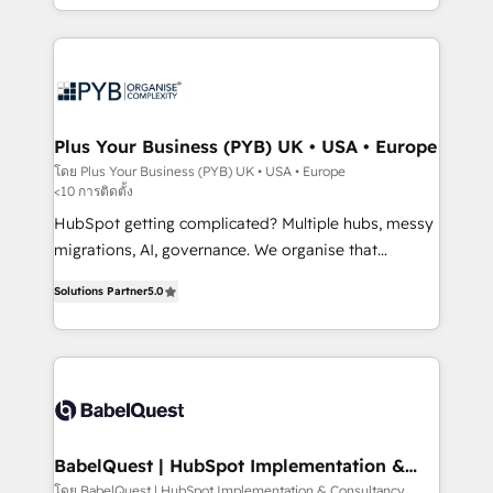
Marketing, Sales, Operations, and Service Hubs. -
search optimisation), and HubSpot Content Hub and
Ongoing optimization, managed support, and
WordPress development. We work with enterprise
scalable retainers. Let’s make HubSpot your most
and growth-led companies across technology,
powerful growth engine. Built to convert, scale, and
professional services, financial services and
drive results.
industrial sectors. Offices in Johannesburg, Cape
Town, Dubai & London. 500+ HubSpot CRM
Plus Your Business (PYB) UK • USA • Europe
implementations delivered. AI visibility coverage
โดย Plus Your Business (PYB) UK • USA • Europe
<10 การติดตั้ง
across ChatGPT, Claude, Perplexity, Gemini and
Google AI Overviews. HubSpot Impact Award -
HubSpot getting complicated? Multiple hubs, messy
Customer First HubSpot Impact Award - Integrations
migrations, AI, governance. We organise that
Innovation HubSpot Impact Award - Platform
complexity, so your team can put HubSpot to work...
Solutions Partner
5.0
Migration Excellence HubSpot Impact Award -
Welcome to our Profile! We help with: • CRM
Platform Excellence 40+ full-time HubSpot
implementation, reports, workflows, and team
professionals. 100s of certifications and
training • CRM migration from Salesforce, Pipedrive,
accreditations with HubSpot.
Dynamics and others • Technical projects including
custom API integrations • AI governance for
HubSpot-centred operations A little about us: •
Boutique 'Elite' team of 12 • 150+ clients across Sales
BabelQuest | HubSpot Implementation &
Consultancy
Hub, Marketing Hub, Service Hub, Data Hub and
โดย BabelQuest | HubSpot Implementation & Consultancy