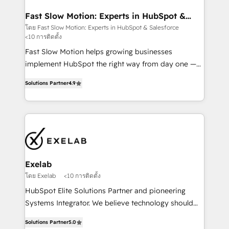
actually drives revenue, not just reports on it. Our
services include: - Choosing the right HubSpot
Fast Slow Motion: Experts in HubSpot &
Salesforce
package for your business - Full CRM, Marketing, and
โดย Fast Slow Motion: Experts in HubSpot & Salesforce
<10 การติดตั้ง
Sales Hub implementations - Custom dashboards
and reporting - Workflow automation and data
Fast Slow Motion helps growing businesses
clean-up - Sales enablement and team training -
implement HubSpot the right way from day one —
Ongoing optimisation and RevOps support Based in
with the flexibility to scale as complexity increases.
Solutions Partner
4.9
Leeds and London, we partner with SMEs across the
Highly certified in both HubSpot and Salesforce, we
UK who are ready to turn HubSpot into the growth
bring deep experience in CRM implementation,
engine it’s meant to be.
integrations, and data migration across modern
business systems. Built to serve growing mid-
market and enterprise organizations, our team
combines strong technical execution with real
business perspective. Many of our consultants have
Exelab
scaled businesses themselves, giving us a practical
โดย Exelab
<10 การติดตั้ง
understanding of what owners and operators need
HubSpot Elite Solutions Partner and pioneering
as their systems, data, and processes evolve. Since
Systems Integrator. We believe technology should
2014, we’ve supported 1,400+ clients across a wide
serve business strategy, not the other way around.
range of industries, including healthcare, software,
Solutions Partner
5.0
Every engagement begins with clear objectives,