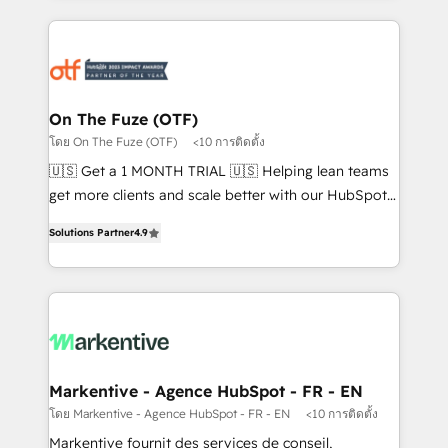
services, smart agents, and purpose-built apps,
tailored to your business. Together, we unlock
results, fast. ⚙️CRM & RevOps: Align all Hubs to your
buyer journey for clean data, scalability, & reporting.
🎯Demand Gen & ABM: Drive pipeline with inbound,
On The Fuze (OTF)
ABM, AEO, SEO, & paid media. 👩‍💻Web Design:
โดย On The Fuze (OTF)
<10 การติดตั้ง
Build high-performing websites with UX, messaging,
🇺🇸 Get a 1 MONTH TRIAL 🇺🇸 Helping lean teams
& conversion strategy that drive results. 🤖AI
get more clients and scale better with our HubSpot
Strategy: Activate Breeze Agents, configure HubSpot
Consulting & 'Done For You' Services. 🚀 Who We
AI, & maximize AEO with tailored AI services. 🧩
Solutions Partner
4.9
Work With 🚀 We help lean, growing companies: -
Integrations: Extend HubSpot with custom
Win more business - Reduce no-shows - Improve
integrations, hosting, & maintenance.
lead & deal conversion rates - Scale with less
headcount ...by using HubSpot's full capabilities. 🤓
What do you get? 🤓 Our client's are too busy to
learn the ins-and-outs of HubSpot. We give you a
Personal Consultant + Tech Team to handle the
Markentive - Agence HubSpot - FR - EN
heavy lifting of mapping out AND building your ideal
โดย Markentive - Agence HubSpot - FR - EN
<10 การติดตั้ง
system. + Get best practices and 'don't know what
Markentive fournit des services de conseil,