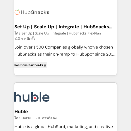
Became the 5th Agency to reach Diamond 🏆2014
consultancy: onboarding, training, data migration -
HubSpot COS Performance Award 🏆2014 HubSpot
HubSpot development: websites, custom modules,
COS Design Award 🏆2013 HubSpot Marketplace
integrations - Marketing & sales solutions: digital
Provider of the Year 🏆2011 Became a HubSpot
marketing, advertising, campaigns, content and
Set Up | Scale Up | Integrate | HubSnacks
Partner 📆Founded in 1997
FlexPlan
design We connect people, data and technology to
โดย Set Up | Scale Up | Integrate | HubSnacks FlexPlan
<10 การติดตั้ง
improve customer experiences. With our bright
people, exciting ideas and can-do mentality, we
Join over 1,500 Companies globally who've chosen
ensure revenue growth on a daily basis. So tell us
HubSnacks as their on-ramp to HubSpot since 2014
your challenge; our passionate and growth driven
Simple pay-as-you-go plans that accelerate value...
Solutions Partner
4.9
team of 100+ experts is ready for you! Driving digital
1️⃣ Set Up | Onboarding New or Check-fixing existing
growth | www.brightdigital.com
HubSpot portals 2️⃣ Scale Up | 100% HubSpot Task
Execution... Global 24/7 ... All Experts 3️⃣ Integrate |
your entire Tech Stack with Custom Integrations
Slash months from your API Integration project... ⬅️
Click "Contact Business" ⬅️ to access 150+ Kickstart
Integration templates that put HubSpot in the center
Huble
of your tech stack, syncing... 🛍️ Shopify or
โดย Huble
<10 การติดตั้ง
WooCommerce 💲 Stripe or Paypal 💰 Sage or
Huble is a global HubSpot, marketing, and creative