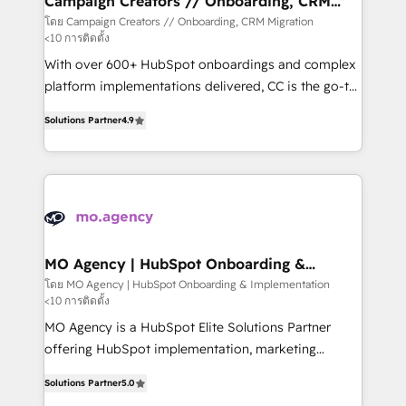
Campaign Creators // Onboarding, CRM
Migration
keeps you in control whilst we plan and support the
โดย Campaign Creators // Onboarding, CRM Migration
<10 การติดตั้ง
route to your revenue goals. We have successfully
supported over 500 organisations with HubSpot
With over 600+ HubSpot onboardings and complex
implementation, optimisation, training, and
platform implementations delivered, CC is the go-to
adoption assurance. Our tried and tested Roadmap
Elite Solutions Partner for businesses ready to
Solutions Partner
4.9
methodology will ensure that you receive the best
migrate, replatform, and scale smarter. We specialize
deployment experience possible. Whether you are
in high-impact CRM and CMS migrations and
new to HubSpot or seeking to turn around a poor
onboarding from platforms like Salesforce, NetSuite,
install, our team have the change management
Zoho, Pardot, Marketo, Microsoft Dynamics, Wix,
expertise to deliver the solutions you need.
WordPress and legacy CRMs, turning fragmented
systems into unified, growth-ready HubSpot
architectures that accelerate revenue operations and
MO Agency | HubSpot Onboarding &
Implementation
performance. - Multi-object CRM migration, cleanup,
โดย MO Agency | HubSpot Onboarding & Implementation
<10 การติดตั้ง
and implementation. - Pre-built and custom
integrations across your full tech stack. - Custom
MO Agency is a HubSpot Elite Solutions Partner
object setup, CMS builds, and full-funnel automation.
offering HubSpot implementation, marketing
- Dashboards, lifecycle campaigns, and lead
automation, CRM and RevOps consulting, B2B SEO,
Solutions Partner
5.0
nurturing sequences. - Cross-hub setup across
paid media, content marketing, AEO and GEO (AI