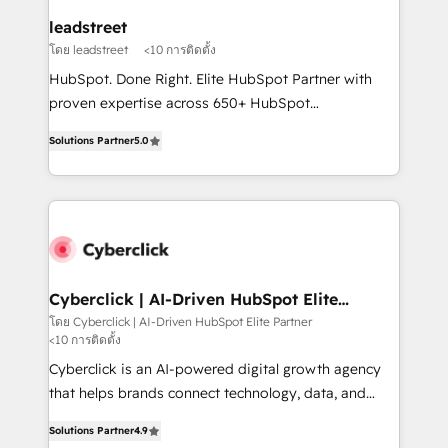
management, and speed up deal closures. With 500+
leadstreet
projects completed, our Agile approach ensures your
โดย leadstreet
<10 การติดตั้ง
HubSpot CRM drives measurable results. Our
HubSpot. Done Right. Elite HubSpot Partner with
RevOps services align your sales, marketing, and
proven expertise across 650+ HubSpot
customer success teams for peak performance. We
implementations. With 12+ years of HubSpot
optimize the revenue lifecycle—lead generation to
Solutions Partner
5.0
experience, we help you use the HubSpot platform
retention—by refining processes and eliminating
to its fullest capacity, improve your current HubSpot
inefficiencies. Using HubSpot tools and data-driven
website, or build your new one.
strategies, we create scalable solutions that
maximize profitability and adapt to your goals.
Cyberclick | AI-Driven HubSpot Elite
Partner
โดย Cyberclick | AI-Driven HubSpot Elite Partner
<10 การติดตั้ง
Cyberclick is an AI-powered digital growth agency
that helps brands connect technology, data, and
creativity to achieve measurable results. Founded in
Solutions Partner
4.9
Barcelona and operating across Spain, LATAM, and