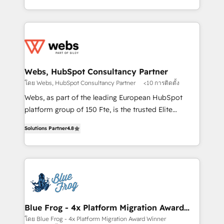
implementations • Deep expertise across marketing,
solve all your HubSpot challenges and improve user
sales, and service hubs • Built-in flexibility for
adoption, sales process and marketing results.
startups to global brands
Services 📚 Onboarding your team to HubSpot for
the first time 🔧 Designing and optimising your
HubSpot set-up for better results 🌐 Website design
and build using HubSpot 🔌 Integrating HubSpot
Webs, HubSpot Consultancy Partner
with other systems 🎓 Training your teams to be
โดย Webs, HubSpot Consultancy Partner
<10 การติดตั้ง
HubSpot pros 📊 Lead generation services using
Webs, as part of the leading European HubSpot
HubSpot Why us? - SIX HubSpot Accreditations -
platform group of 150 Fte, is the trusted Elite
awarded by HubSpot after a rigorous process for
HubSpot CRM Partner offering you a roadmap on
CRM, Solutions Architecture, Onboarding , Data
Solutions Partner
4.8
maximizing EBITDA and achieving Commercial
Migration, Custom Integration & Platform
Excellence. With our targeted processes, we
Enablement -Onboarded over 500 businesses to
strengthen your digital transformation and minimize
HubSpot -Top 1% of partners worldwide -In-house
costs. As HubSpot's Advanced Accredited CRM
team of 25+ experts Contact us today to help you
Implementation partner, we provide expertise to
get more from your investment in HubSpot.
drive your business forward. Since 2015 we are fully
www.bbdboom.com
dedicated to HubSpot and with an experienced
Blue Frog - 4x Platform Migration Award
Winner
team (50+), we work with reputable companies in
โดย Blue Frog - 4x Platform Migration Award Winner