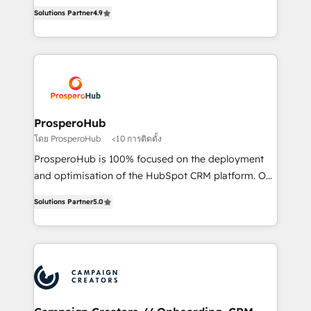
acreditaciones de HubSpot y un equipo de 6
marketing strategy? We'll provide support tailored
Solutions Partner
4.9
Certified Trainers avalados por HubSpot Academy.
to your needs and sales objectives. With 125+
Acompañamos a las empresas en cada etapa de su
certifications, we are part of the most certified
crecimiento integrando estrategia, tecnología y
Canadian agencies, and we both hold Onboarding
procesos comerciales para potenciar resultados
Accreditations. Based in Canada (coast to coast), our
reales. Nos caracterizamos por combinar excelencia
services are offered in both English & French.
técnica con una mirada estratégica a largo plazo.
ProsperoHub
โดย ProsperoHub
<10 การติดตั้ง
ProsperoHub is 100% focused on the deployment
and optimisation of the HubSpot CRM platform. Our
highly experienced team of solutions experts will
Solutions Partner
5.0
ensure that you achieve maximum adoption and
ROI from your HubSpot investment. Use our
extensive HubSpot, sales, marketing, service and
integrations expertise to lead your team on their
HubSpot journey, design and implement your
processes and skilfully bring your revenue
infrastructure to life. Our collaborative approach