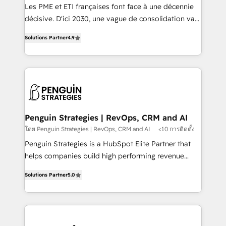
custom development, and extensibility. When you
Les PME et ETI françaises font face à une décennie
work with Aptitude 8, you get a team – not an
décisive. D'ici 2030, une vague de consolidation va
individual – with embedded consulting, strategy,
recomposer le marché. Seules survivront les
development, and project management. We have
Solutions Partner
4.9
entreprises qui auront réussi leur transformation. Le
100% US-based, FTE team members. We offer
problème ? 58% des dirigeants savent que l'IA est
project-based and managed services engagements
vitale pour leur survie. Mais 57% n'ont aucune
that include new HubSpot implementations,
stratégie. Et 43% ne maîtrisent même pas leurs
migrations from other platforms, systems
données. C'est le paradoxe français : conscience
integration, extensibility, custom development, and
totale, action nulle. La solution s'appelle l'Entreprise
ongoing RevOps support.
Augmentée. Ce n'est pas une entreprise qui utilise
Penguin Strategies | RevOps, CRM and AI
l'IA. C'est une organisation qui a réussi la symbiose
โดย Penguin Strategies | RevOps, CRM and AI
<10 การติดตั้ง
entre l'expertise humaine et l'intelligence artificielle.
Penguin Strategies is a HubSpot Elite Partner that
Pas pour remplacer l'humain, mais pour l'augmenter.
helps companies build high performing revenue
Chez Ideagency, nous accompagnons cette
operations across complex sales cycles, multi
transformation. D'abord les fondations : des
Solutions Partner
5.0
system environments and global SaaS or
données unifiées, des processus alignés. Ensuite
manufacturing teams. Trusted by leading enterprises
l'augmentation : l'IA là où elle crée de la valeur. Et
and fast growing scale ups including Sony, Rapyd,
surtout : l'humain qui reste au centre. Parce que la
Fiverr, XM Cyber, Bridgepointe Technologies, EMA
vraie performance vient de l'intérieur. Act Inside.