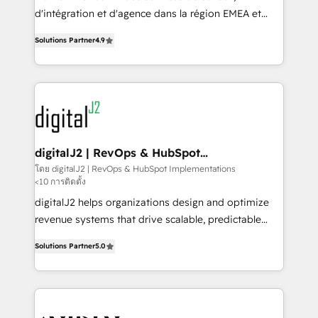
you don't know' recommendations to maximize
d'intégration et d'agence dans la région EMEA et
conversions! OTF is an Elite Partner (top 1% of
North America. Avec plus de 115 experts en
6,500+ Partners) and was named 2023 HubSpot
Solutions Partner
4.9
marketing automation, Growth, Revops, CRM et
Partner of the Year 💥 Trusted by 2,500+ companies
webdesign. Markentive is both a consulting firm, a
to help them scale and close more business, by
digital agency and an integrator. With over 115
using HubSpot (the right way). ⭐️ Here's more info:
experts in marketing automation, growth, revops,
www.onthefuze.com/hubspot-admin Contact us to
CRM and webdesign (We focus on EMEA - USA
learn more!
customers).
digitalJ2 | RevOps & HubSpot
Implementations
โดย digitalJ2 | RevOps & HubSpot Implementations
<10 การติดตั้ง
digitalJ2 helps organizations design and optimize
revenue systems that drive scalable, predictable
growth. As a triple-accredited HubSpot Solutions
Solutions Partner
5.0
Partner, we specialize in both strategic RevOps
planning and hands-on technical execution - building
the operational foundation companies need to
thrive. Industries we specialize in: - Manufacturing -