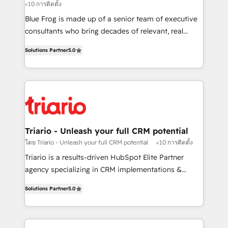
<10 การติดตั้ง
B2B sectors such as manufacturing, SaaS and
business services. We prepare a customized
Blue Frog is made up of a senior team of executive
business case that demonstrates the value and
consultants who bring decades of relevant, real
impact of your digital transformation, including a
world experience to our client engagements. "Blue
Solutions Partner
5.0
detailed financial rationale with a focus on ROI and
Frog is a top, trusted partner in HubSpot's
TCO. As a trusted extension of your team, we
ecosystem for a reason. Their team brings over a
believe in the power of partnership. Together, we
decade of experience to the table, along with deep
embark on a transformational journey that sets your
knowledge of the HubSpot platform and strategies
business up for long-term success. Unlock your
for driving growth. They are committed to helping
business. If not now, when?
our customers grow and finding solutions that fit
their unique business needs. We are thrilled to have
Triario - Unleash your full CRM potential
Blue Frog in the HubSpot ecosystem leading the
โดย Triario - Unleash your full CRM potential
<10 การติดตั้ง
way for customers!" - Yamini Rangan, CEO of
Triario is a results-driven HubSpot Elite Partner
HubSpot “Our experience with the team at Blue Frog
agency specializing in CRM implementations &
has been nothing short of extraordinary. Their years
migrations, Revenue Operations, Custom
of experience and quality of skilled staff has earned
Solutions Partner
5.0
Integrations, Custom AI agents and AI-ready Website
them a trusted reputation within the HubSpot
Design With over 15 years of experience, we help
ecosystem as a reliable partner capable of delivering
companies bridge the gap between marketing, sales,
remarkable experiences for our most sophisticated