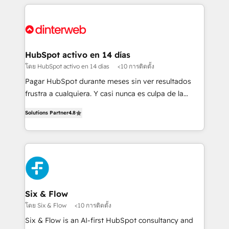
relationships with customers - Make better
operations that are causing inefficiencies, improve
decisions with data - Find a new voice and reach
customer experiences, integrate systems, and
more people - Get the most out of your HubSpot
supercharge revenue operations Key services: • CRM
investment
Implementation • Systems Integration • Digital
Transformation / Web Development • RevOps &
HubSpot activo en 14 días
Sales Consulting • Marketing Automation What
โดย HubSpot activo en 14 días
<10 การติดตั้ง
makes us different? 🚀 Top 0.5% of global HubSpot
Pagar HubSpot durante meses sin ver resultados
agencies ⚙️ The strongest technical ability and
frustra a cualquiera. Y casi nunca es culpa de la
integration capabilities 💼 Consultative, long-term
herramienta: es del enfoque con el que se
partners who will embed ourselves into your
Solutions Partner
4.8
implementó. Trabajamos con un catálogo de +80
business, processes and systems 🏢 We specialise in
casos de uso: cada uno resuelve un problema
working with mid-market and enterprise
concreto de tu operación en HubSpot. La entrega
organisations, global organisations and those with
toma de 1 a 3 semanas por caso, abordamos varios
complex use cases 🏆 CRM Implementation,
en paralelo cuando tiene sentido, y siempre
Platform Enablement, Custom Integration and
confirmamos resultados antes de seguir avanzando.
Onboarding Accredited 🔐 ISO27001 & ISO9001
Empiezas a ver resultados antes de que termine el
Six & Flow
Certified
mes. 🏆 HubSpot Partner of the Year 2022, máximo
โดย Six & Flow
<10 การติดตั้ง
reconocimiento del ecosistema. Elite Solutions
Six & Flow is an AI-first HubSpot consultancy and
Partner, el nivel más alto. +700 clientes