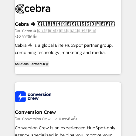
✨ 100,000+ hours in HubSpot projects, 75+ full Hub
implementations, and 5,000+ pages ✨ CS: Clients
generating 7-digit MRR from inbound campaigns ✨
CS: 245% organic growth & +751% new visitors for a
Cebra 🦓 🇨🇱🇧🇷🇲🇽🇪🇸🇺🇸🇨🇴🇵🇪🇵🇦
full-funnel HubSpot project ✨ CS: 415% conversion
โดย Cebra 🦓 🇨🇱🇧🇷🇲🇽🇪🇸🇺🇸🇨🇴🇵🇪🇵🇦
<10 การติดตั้ง
boost with a new HubSpot site Recognized leaders:
🏆 HubSpot Platform Migration Impact Award 🏆
Cebra 🦓 is a global Elite HubSpot partner group,
Clutch HubSpot Global Leader 🏆 Finalist: HubSpot
combining technology, marketing and media
Inbound Campaign of the Year 🏆 Gold AVA Digital
expertise across Latin America and Southern
Solutions Partner
5.0
Award for Best Website 🌟 Accreditations: CRM
Europe, with teams across 7 countries. Born in Chile,
Implementation, HubSpot Content Experience, CRM
we combine local insight with international reach to
Data Migration & Custom Integration
help businesses grow through technology, creativity,
AI and strategy. For over 12 years, we’ve delivered
500+ HubSpot implementations, building end-to-
end solutions that integrate CRM, AI automation,
inbound and loop marketing, content, and digital
Conversion Crew
creativity. Our multicultural team works in Spanish,
โดย Conversion Crew
<10 การติดตั้ง
Portuguese, and English to design scalable strategies
Conversion Crew is an experienced HubSpot-only
that drive measurable growth. 🌎 Highlights: • 10+
agency, specialized in helping you improve your