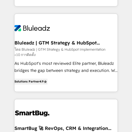
B2B services, manufacturing, financial services and
customer journey mapping, and measurable KPIs.
more. Whether clients are new to HubSpot or
Only then we architect solutions. The question is
expanding into more advanced use cases, we focus
never which features to activate, but which
on delivering clean, scalable, AI-ready systems that
outcomes to deliver. -SYSTEM INTEGRATION-
create long-term value and a consistently strong
Connectors, workflows, and data architectures that
client experience.
make HubSpot the operational hub, integrated with
Bluleadz | GTM Strategy & HubSpot
Implementation
SAP, Microsoft Dynamics, custom ERPs, and any
โดย Bluleadz | GTM Strategy & HubSpot Implementation
<10 การติดตั้ง
enterprise platform. Proprietary apps extend
HubSpot beyond standard configurations. -AI-
As HubSpot's most reviewed Elite partner, Bluleadz
FIRST- AI across customer-facing operations to
bridges the gap between strategy and execution. We
accelerate decisions, streamline processes, and
don't just "set up tools" — we install the GTM
Solutions Partner
4.9
unlock efficiency at scale. From predictive
Operating System (GTM OS) to align your leadership
intelligence to conversational AI, we turn data into
and engineer a portal that drives predictable
action and automation into competitive advantage.
revenue velocity. 🚀 GTM Strategy & Alignment
✦ 150+ implementations ✦ 100+ certifications ✦ 7
Workshops & Sprints: Identify "Valleys of Death"
accreditations
stalling growth. Fix your ICP, Math, and Story to stop
"accelerating a mess." ⚙️ Elite Engineering & AI
Scalable Architecture: Zero-technical-debt setup
SmartBug 🚀 RevOps, CRM & Integration