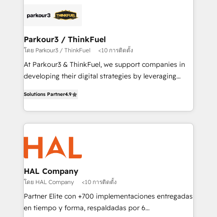
and customer success through smart automation,
clients.” - Brian Garvey, VP, Solutions Partner
data hygiene, and tailored HubSpot solutions. Our
Program, HubSpot.
clients choose us because we blend the expertise of
a global consultancy with the care and agility of a
Parkour3 / ThinkFuel
boutique firm. At Triario, we’re big enough to deliver
โดย Parkour3 / ThinkFuel
<10 การติดตั้ง
but small enough to listen. Our Services: HubSpot
At Parkour3 & ThinkFuel, we support companies in
implementations & data migration Custom AI agents
developing their digital strategies by leveraging
Revenue Operations API integrations AI-ready
technologies and automating their marketing and
Website design Let’s turn your CRM into your growth
Solutions Partner
4.9
sales processes to generate growth. Our offer spans
engine!
from Strategy to Operations. We specialize in CRM
onboarding and implementation, web design, sales
& marketing automation, and digital marketing. With
extensive experience working with tech companies
and manufacturers since 2002, we are committed to
empowering our clients and developing their
HAL Company
autonomy. Get to grips with HubSpot through
โดย HAL Company
<10 การติดตั้ง
guided implementation and seamless integration of
Partner Elite con +700 implementaciones entregadas
the CRM platform into your digital ecosystem. Would
en tiempo y forma, respaldadas por 6
you like support in deploying your inbound