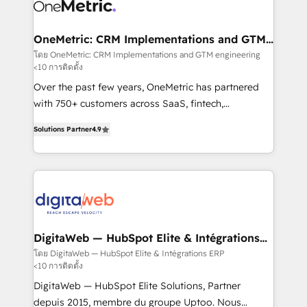
Design Automation and Uptive. 📊 RevOps & data
Stand Out.
architecture 🔗 CRM migrations & End to end
integrations 🤖 AI workflows & enrichment 📘 Team
OneMetric: CRM Implementations and GTM
engineering
enablement & company-wide adoption We create
โดย OneMetric: CRM Implementations and GTM engineering
<10 การติดตั้ง
HubSpot environments that teams use with
confidence and that leadership can rely on for
Over the past few years, OneMetric has partnered
scalable revenue insights.
with 750+ customers across SaaS, fintech,
healthcare, real estate, and other industries. With
Solutions Partner
4.9
150+ HubSpot-certified experts, we deliver scalable
solutions to complex GTM and RevOps challenges.
Our Expertise 🔹 Onboarding & Implementation:
Accredited HubSpot Partner, ensuring smooth setup
tailored to your GTM motion. 🔹 Migrations: Move
from other CRMs to HubSpot without data loss or
downtime. 🔹 RevOps Strategy: Align teams,
DigitaWeb — HubSpot Elite & Intégrations
ERP
processes, and data to drive revenue efficiency. 🔹
โดย DigitaWeb — HubSpot Elite & Intégrations ERP
<10 การติดตั้ง
Integrations: Connect HubSpot with your tech stack
for better adoption. 🔹 Custom Solutions: Build
DigitaWeb — HubSpot Elite Solutions, Partner
tailored apps, workflows, and configurations. We are
depuis 2015, membre du groupe Uptoo. Nous