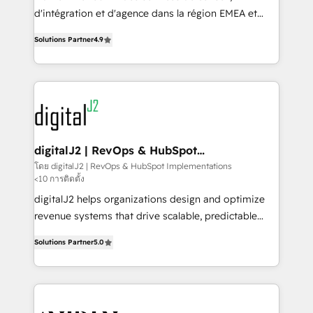
you don't know' recommendations to maximize
d'intégration et d'agence dans la région EMEA et
conversions! OTF is an Elite Partner (top 1% of
North America. Avec plus de 115 experts en
6,500+ Partners) and was named 2023 HubSpot
Solutions Partner
4.9
marketing automation, Growth, Revops, CRM et
Partner of the Year 💥 Trusted by 2,500+ companies
webdesign. Markentive is both a consulting firm, a
to help them scale and close more business, by
digital agency and an integrator. With over 115
using HubSpot (the right way). ⭐️ Here's more info:
experts in marketing automation, growth, revops,
www.onthefuze.com/hubspot-admin Contact us to
CRM and webdesign (We focus on EMEA - USA
learn more!
customers).
digitalJ2 | RevOps & HubSpot
Implementations
โดย digitalJ2 | RevOps & HubSpot Implementations
<10 การติดตั้ง
digitalJ2 helps organizations design and optimize
revenue systems that drive scalable, predictable
growth. As a triple-accredited HubSpot Solutions
Solutions Partner
5.0
Partner, we specialize in both strategic RevOps
planning and hands-on technical execution - building
the operational foundation companies need to
thrive. Industries we specialize in: - Manufacturing -