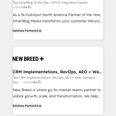
Experts
across all Hubs, validated by our 7 HubSpot
โดย SmartBug 🚀 RevOps, CRM & Integration Experts
<10 การติดตั้ง
Accreditations. AI-Powered RevOps: Breeze AI,
custom AI agents, and high-integrity migrations for
As a 3x HubSpot North America Partner of the Year,
total reporting clarity. Security & Compliance: SOC 2
SmartBug Media transforms your customer lifecycle
Type I and HIPAA attested for enterprise-grade data
into a revenue engine. Our unified ecosystem
Solutions Partner
5.0
security. 🏆 Why Bluleadz? GTM OS Partner | 16+
includes specialized divisions Globalia (AI &
Years Experience | 1,000+ Five-Star Reviews
Software) and Point Success Media (Paid Media),
making this the official home for all three brands. 🔄
Implementation & Integration - Seamless migrations
and system integrations powered by Globalia’s
technical development team. - 19 HubSpot-certified
trainers to drive platform adoption. 📈 Revenue
CRM Implementations, RevOps, AEO + Web,
Demand Gen
Generation - Full-funnel marketing and high-
โดย CRM Implementations, RevOps, AEO + Web, Demand
Gen
<10 การติดตั้ง
performance advertising via Point Success Media. -
Expert deployment of Breeze AI and custom agents
New Breed is where go-to-market teams partner to
to automate growth. 🏆 Elite Excellence - 8 platform
unlock growth, scale, and transformation. We help
accreditations and deep HIPAA-compliance
companies activate HubSpot’s AI-powered
Solutions Partner
5.0
expertise. - A team of 250+ experts dedicated to
customer platform and operationalize HubSpot’s
your resilient growth.
Loop Marketing framework through expert-led