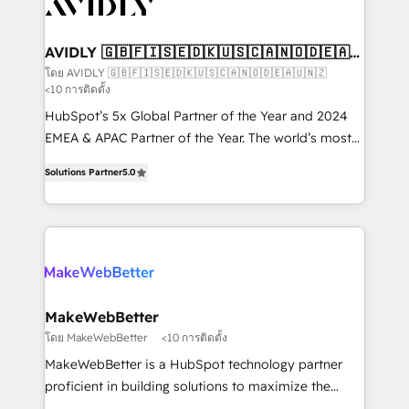
Healthcare - Financial Services - Managed IT (MSP) -
Franchises - Professional Services - And more! How
we help: ✔️ Full HubSpot implementations and portal
AVIDLY 🇬🇧🇫🇮🇸🇪🇩🇰🇺🇸🇨🇦🇳🇴🇩🇪🇦🇺
🇳🇿
optimization ✔️ Data migrations, CRM architecture,
โดย AVIDLY 🇬🇧🇫🇮🇸🇪🇩🇰🇺🇸🇨🇦🇳🇴🇩🇪🇦🇺🇳🇿
<10 การติดตั้ง
and reporting foundations ✔️ Custom integrations
and workflow automation ✔️ User adoption
HubSpot’s 5x Global Partner of the Year and 2024
programs, training, and enablement Through project-
EMEA & APAC Partner of the Year. The world’s most
based engagements and ongoing RevOps
experienced and fully accredited HubSpot Solutions
Solutions Partner
5.0
partnerships, we guide organizations through the
Partner. 🚀 With 2,750+ HubSpot projects delivered
revenue maturity model - delivering the right
and 370+ specialists across EMEA, APAC and NAM,
improvements at the right time so operations
we de-risk complex CRM programmes and
evolve strategically and sustainably as the business
accelerate ROI across every HubSpot Hub. 🧭 From
grows.
multi-region migrations to AI-powered automation,
we turn complexity into clarity, human at global
scale. 🏆 HubSpot’s CEO called us “the partner of the
MakeWebBetter
future.” Others agree it is proof of trust built through
โดย MakeWebBetter
<10 การติดตั้ง
measurable impact.
MakeWebBetter is a HubSpot technology partner
proficient in building solutions to maximize the
operational efficiency of HubSpot. The fastest-