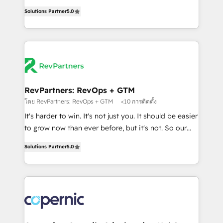
and service to drive sustainable growth With 6 key
Trainers across the team ★ 1,500+ implementations
Solutions Partner
5.0
HubSpot accreditations and experience across
across five continents ★ AI-First, RevOps-led,
hundreds of organizations in dozens of industries,
Onboarding obsessed ★ Company of the Year
there’s a good chance one of our globally integrated
2024/25 INSIDEA helps growing companies turn
teams has worked with clients just like you Let’s
HubSpot into a revenue engine. We onboard your
explore whether S2 is the partner you’ve been
team, migrate your data, and build AI-powered
looking for...and get your next big initiative moving!
workflows that drive adoption from week one, in
your time zone. What we do ➤ Onboarding: Live in
RevPartners: RevOps + GTM
weeks, with workflows built around your business,
โดย RevPartners: RevOps + GTM
<10 การติดตั้ง
not a template. ➤ Migration: Move from any legacy
It's harder to win. It's not just you. It should be easier
CRM. Zero downtime, full data integrity. ➤
to grow now than ever before, but it's not. So our
Implementation: Configure HubSpot to run your
focus is serving you, the person responsible for the
revenue process. Sales, marketing, and service wired
Solutions Partner
5.0
revenue number. We do that by bridging the gap
together. ➤ AI and Integrations: Layer Breeze AI,
where agencies fail: combining GTM strategy with
custom agents, and APIs to remove manual work. ➤
technical execution to solve the right problem at the
Ongoing Management: Monthly tune-ups, feature
right time, with the right solution. We don’t just
rollouts, adoption coaching. Buying HubSpot,
implement your CRM. We engineer revenue
switching to it, or reviving a stale portal? We are
outcomes for the GTM owner on HubSpot. We Build
built for the work.