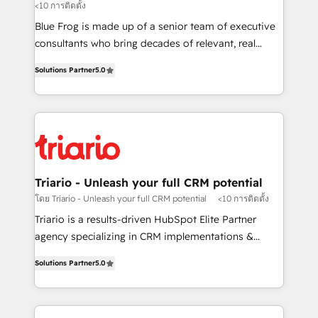
<10 การติดตั้ง
B2B sectors such as manufacturing, SaaS and
business services. We prepare a customized
Blue Frog is made up of a senior team of executive
business case that demonstrates the value and
consultants who bring decades of relevant, real
impact of your digital transformation, including a
world experience to our client engagements. "Blue
Solutions Partner
5.0
detailed financial rationale with a focus on ROI and
Frog is a top, trusted partner in HubSpot's
TCO. As a trusted extension of your team, we
ecosystem for a reason. Their team brings over a
believe in the power of partnership. Together, we
decade of experience to the table, along with deep
embark on a transformational journey that sets your
knowledge of the HubSpot platform and strategies
business up for long-term success. Unlock your
for driving growth. They are committed to helping
business. If not now, when?
our customers grow and finding solutions that fit
their unique business needs. We are thrilled to have
Triario - Unleash your full CRM potential
Blue Frog in the HubSpot ecosystem leading the
โดย Triario - Unleash your full CRM potential
<10 การติดตั้ง
way for customers!" - Yamini Rangan, CEO of
Triario is a results-driven HubSpot Elite Partner
HubSpot “Our experience with the team at Blue Frog
agency specializing in CRM implementations &
has been nothing short of extraordinary. Their years
migrations, Revenue Operations, Custom
of experience and quality of skilled staff has earned
Solutions Partner
5.0
Integrations, Custom AI agents and AI-ready Website
them a trusted reputation within the HubSpot
Design With over 15 years of experience, we help
ecosystem as a reliable partner capable of delivering
companies bridge the gap between marketing, sales,
remarkable experiences for our most sophisticated