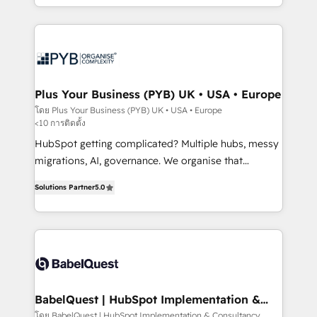
Marketing, Sales, Operations, and Service Hubs. -
search optimisation), and HubSpot Content Hub and
Ongoing optimization, managed support, and
WordPress development. We work with enterprise
scalable retainers. Let’s make HubSpot your most
and growth-led companies across technology,
powerful growth engine. Built to convert, scale, and
professional services, financial services and
drive results.
industrial sectors. Offices in Johannesburg, Cape
Town, Dubai & London. 500+ HubSpot CRM
Plus Your Business (PYB) UK • USA • Europe
implementations delivered. AI visibility coverage
โดย Plus Your Business (PYB) UK • USA • Europe
<10 การติดตั้ง
across ChatGPT, Claude, Perplexity, Gemini and
Google AI Overviews. HubSpot Impact Award -
HubSpot getting complicated? Multiple hubs, messy
Customer First HubSpot Impact Award - Integrations
migrations, AI, governance. We organise that
Innovation HubSpot Impact Award - Platform
complexity, so your team can put HubSpot to work...
Solutions Partner
5.0
Migration Excellence HubSpot Impact Award -
Welcome to our Profile! We help with: • CRM
Platform Excellence 40+ full-time HubSpot
implementation, reports, workflows, and team
professionals. 100s of certifications and
training • CRM migration from Salesforce, Pipedrive,
accreditations with HubSpot.
Dynamics and others • Technical projects including
custom API integrations • AI governance for
HubSpot-centred operations A little about us: •
Boutique 'Elite' team of 12 • 150+ clients across Sales
BabelQuest | HubSpot Implementation &
Consultancy
Hub, Marketing Hub, Service Hub, Data Hub and
โดย BabelQuest | HubSpot Implementation & Consultancy