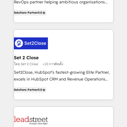
RevOps partner helping ambitious organisations
implementados en LATAM, Marcas como Hyatt,
grow with clarity, confidence, and intelligence.
Hospital ABC, Hogares Unión, Yves Rocher,
Solutions Partner
5.0
Operating across the UK, Netherlands, Ireland, and
MacStore, Café Britt, Bella Piel, confiaron en
Canada, we’ve delivered thousands of successful
nosotros para impulsar la eficiencia de sus procesos
HubSpot projects for mid-market and enterprise
en HubSpot. No necesitas tener todas las
clients worldwide, with over 10 years experience. We
respuestas para empezar. Te ayudamos a identificar
combine HubSpot, data, and AI to design connected
el primer caso de uso que más impacto te dará.
go-to-market systems that align people, process,
Solo continúas si ves valor real en los primeros 14
and technology for predictable, scalable revenue
Set 2 Close
días.
growth. Our expertise spans RevOps, CRM and data
โดย Set 2 Close
<10 การติดตั้ง
architecture, AI enablement, and strategic marketing,
Set2Close, HubSpot’s fastest-growing Elite Partner,
delivered through our proprietary FLAIR framework
excels in HubSpot CRM and Revenue Operations
for responsible AI adoption. As a HubSpot Elite
(RevOps) services to boost B2B sales and growth.
Partner and ISO 27001:2022 certified consultancy,
Solutions Partner
5.0
As a top HubSpot Elite Partner, we specialize in
we blend strategy, creativity, and technology to help
custom HubSpot CRM solutions. Our experts design,
organisations scale smarter and grow stronger.
implement, and optimize systems to enhance user
experience, functionality, and adoption across sales,
marketing, and service teams. From setup to
refinement, we streamline workflows, improve lead