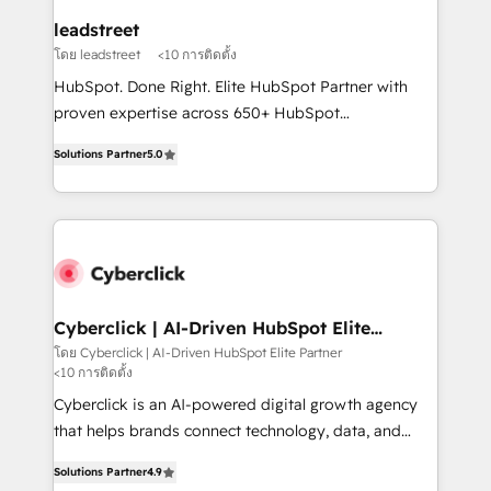
management, and speed up deal closures. With 500+
leadstreet
projects completed, our Agile approach ensures your
โดย leadstreet
<10 การติดตั้ง
HubSpot CRM drives measurable results. Our
HubSpot. Done Right. Elite HubSpot Partner with
RevOps services align your sales, marketing, and
proven expertise across 650+ HubSpot
customer success teams for peak performance. We
implementations. With 12+ years of HubSpot
optimize the revenue lifecycle—lead generation to
Solutions Partner
5.0
experience, we help you use the HubSpot platform
retention—by refining processes and eliminating
to its fullest capacity, improve your current HubSpot
inefficiencies. Using HubSpot tools and data-driven
website, or build your new one.
strategies, we create scalable solutions that
maximize profitability and adapt to your goals.
Cyberclick | AI-Driven HubSpot Elite
Partner
โดย Cyberclick | AI-Driven HubSpot Elite Partner
<10 การติดตั้ง
Cyberclick is an AI-powered digital growth agency
that helps brands connect technology, data, and
creativity to achieve measurable results. Founded in
Solutions Partner
4.9
Barcelona and operating across Spain, LATAM, and