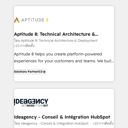
votre projet HubSpot, contactez notre équipe pour
l'international, nous travaillons avec des ETI
un échange dédié.
ambitieuses, des grands groupes voulant aller au-
delà d’une simple transformation digitale et des
startups florissantes. Nos 3 grandes expertises sont :
➤ L’intégration de CRM et de méthodologie RevOps
Aptitude 8: Technical Architecture &
Deployment
pour aligner les équipes marketing, commerciales et
โดย Aptitude 8: Technical Architecture & Deployment
<10 การติดตั้ง
support client (data migration, synchronisation API,
audit et maintenance) ➤ La création de sites internet
Aptitude 8 helps you create platform-powered
de conversion qui transforment les visiteurs en
experiences for your customers and teams. We build
opportunités d'affaires ➤ La mise en place de
multi-hub solutions and orchestrate operations
Solutions Partner
5.0
stratégies d'acquisition marketing (SEO, SEA,
across your entire tech stack. Aptitude 8 is trusted
inbound, automatisation marketing, ABM, IA,
by top brands such as Lenovo, Bluetooth,
emailing) Informations clés : - 10 ans d'expérience -
International Sports Sciences Association, SXSW,
100+ intégrations CRM HubSpot réussies - 40
Notion, Soundcloud, American Nurses Association,
experts conseil - 150 certifications HubSpot
Randstad, Uber Freight, and HubSpot itself. We have
cumulées
the largest technical consulting team of any HubSpot
partner and expertise across operational strategy,
Ideagency - Conseil & Intégration HubSpot
business-first process building, system integration,
โดย Ideagency - Conseil & Intégration HubSpot
<10 การติดตั้ง