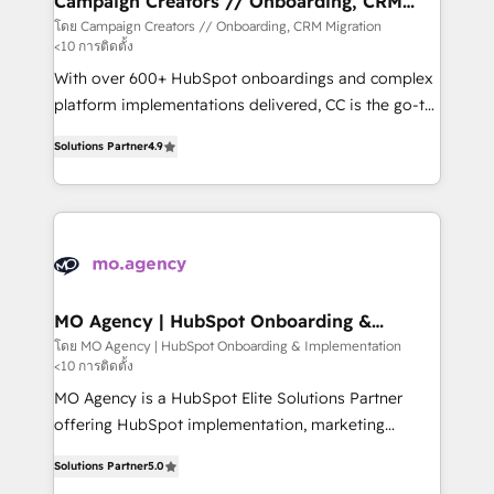
Campaign Creators // Onboarding, CRM
Migration
keeps you in control whilst we plan and support the
โดย Campaign Creators // Onboarding, CRM Migration
<10 การติดตั้ง
route to your revenue goals. We have successfully
supported over 500 organisations with HubSpot
With over 600+ HubSpot onboardings and complex
implementation, optimisation, training, and
platform implementations delivered, CC is the go-to
adoption assurance. Our tried and tested Roadmap
Elite Solutions Partner for businesses ready to
Solutions Partner
4.9
methodology will ensure that you receive the best
migrate, replatform, and scale smarter. We specialize
deployment experience possible. Whether you are
in high-impact CRM and CMS migrations and
new to HubSpot or seeking to turn around a poor
onboarding from platforms like Salesforce, NetSuite,
install, our team have the change management
Zoho, Pardot, Marketo, Microsoft Dynamics, Wix,
expertise to deliver the solutions you need.
WordPress and legacy CRMs, turning fragmented
systems into unified, growth-ready HubSpot
architectures that accelerate revenue operations and
MO Agency | HubSpot Onboarding &
Implementation
performance. - Multi-object CRM migration, cleanup,
โดย MO Agency | HubSpot Onboarding & Implementation
<10 การติดตั้ง
and implementation. - Pre-built and custom
integrations across your full tech stack. - Custom
MO Agency is a HubSpot Elite Solutions Partner
object setup, CMS builds, and full-funnel automation.
offering HubSpot implementation, marketing
- Dashboards, lifecycle campaigns, and lead
automation, CRM and RevOps consulting, B2B SEO,
Solutions Partner
5.0
nurturing sequences. - Cross-hub setup across
paid media, content marketing, AEO and GEO (AI