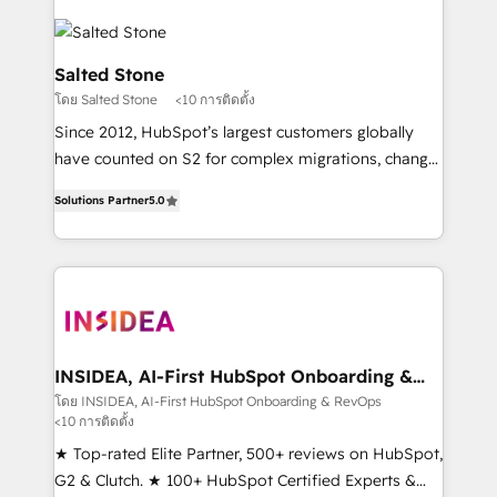
Salted Stone
โดย Salted Stone
<10 การติดตั้ง
Since 2012, HubSpot’s largest customers globally
have counted on S2 for complex migrations, change
management, systems integration, and creative
Solutions Partner
5.0
solutions that deliver measurable impact and
transform brand experiences As one of the few full-
service creative agencies in the HubSpot
ecosystem, we blend strategy, technology, & award-
winning design to build scalable, globally
regionalized HubSpot websites, integrated
marketing campaigns, & RevOps frameworks that
INSIDEA, AI-First HubSpot Onboarding &
RevOps
fuel long-term success We connect the entire
โดย INSIDEA, AI-First HubSpot Onboarding & RevOps
<10 การติดตั้ง
customer lifecycle through seamless integrations,
ensure long-term adoption with change-
★ Top-rated Elite Partner, 500+ reviews on HubSpot,
management programs, and align marketing, sales,
G2 & Clutch. ★ 100+ HubSpot Certified Experts &