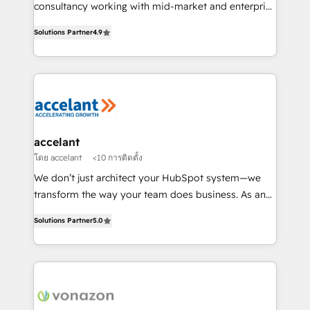
Netsuite 🤖 Google or Microsoft ✍️ DocuSign or
consultancy working with mid-market and enterprise
PandaDoc 🌐 Avalara or Quaderno HubSnacks holds
businesses. We go beyond implementation, shaping
the rare Advanced "Custom Integrations"
Solutions Partner
4.9
the strategy, processes, and teams that turn
Accreditation, securely sync data across... 🔄 any
HubSpot into a genuine growth engine. Named
apps, in any direction. Stuck on your old CRM..?
HubSpot's Global Partner of the Year in 2024,
Migrate | seamlessly off your old CRM onto a clean
consistently ranked among their top 5 partners
new HubSpot portal with Advanced Website and
worldwide, and with over 15 years in the ecosystem,
CRM Migrations using our in-house "HubScrub" Tool.
Huble has built a track record that speaks for itself.
One company, one operating model, delivering
accelant
across offices and consulting teams in the UK, USA,
โดย accelant
<10 การติดตั้ง
Canada, Germany, France, Belgium, Singapore, and
We don’t just architect your HubSpot system—we
South Africa. Certified compliant with ISO/IEC
transform the way your team does business. As an
27001:2022 and ISO 9001:2015 across all seven
Elite HubSpot Solutions Partner, we specialize in
international offices and 175+ employees.
Solutions Partner
5.0
creating tailored, end-to-end CRM solutions that
accelerate growth, improve operational efficiency,
and ensure faster time to value on HubSpot. What
sets us apart? Our people-centric approach. From
day one, our team takes the time to deeply