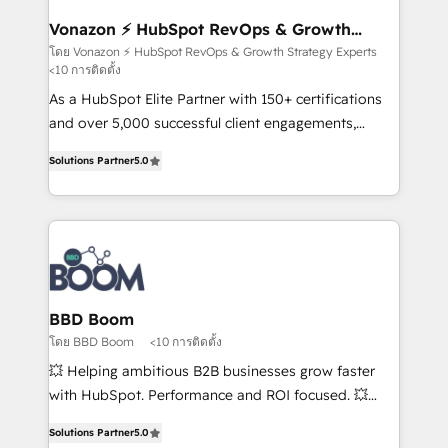
understand your unique needs, crafting custom
strategies that deliver impactful results. Our mission
Vonazon ⚡ HubSpot RevOps & Growth
Strategy Experts
is to empower you to unlock HubSpot’s full potential
โดย Vonazon ⚡ HubSpot RevOps & Growth Strategy Experts
<10 การติดตั้ง
—faster. Through expert training, unmatched
responsiveness, and ongoing support, we equip
As a HubSpot Elite Partner with 150+ certifications
your team to adopt new systems with confidence
and over 5,000 successful client engagements,
and achieve a unified, data-driven approach to
Vonazon turns marketing complexity into
Solutions Partner
5.0
customer engagement.
measurable, scalable growth. From onboarding to
enterprise-grade campaigns, our in-house team
builds scalable strategies that drive long-term
revenue. ⚙️ HubSpot Integration & Optimization •
Seamless CRM, CMS, and automation setup •
Complex platform migrations and data cleanups •
Custom APIs and third-party integrations 📈 End-to-
BBD Boom
End Revenue Acceleration • Lifecycle marketing and
โดย BBD Boom
<10 การติดตั้ง
pipeline growth programs • Sales enablement tools
💥 Helping ambitious B2B businesses grow faster
and CRM optimization • Retention strategies with
with HubSpot. Performance and ROI focused. 💥
customer journey mapping 🏅 Elite-Level HubSpot
BBD Boom is the HubSpot partner that can help you
Execution • 750+ onboardings and 2,000+
Solutions Partner
5.0
to HubSpot Better. We work with your teams to