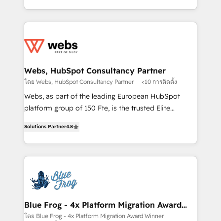
implementations • Deep expertise across marketing,
solve all your HubSpot challenges and improve user
sales, and service hubs • Built-in flexibility for
adoption, sales process and marketing results.
startups to global brands
Services 📚 Onboarding your team to HubSpot for
the first time 🔧 Designing and optimising your
HubSpot set-up for better results 🌐 Website design
and build using HubSpot 🔌 Integrating HubSpot
Webs, HubSpot Consultancy Partner
with other systems 🎓 Training your teams to be
โดย Webs, HubSpot Consultancy Partner
<10 การติดตั้ง
HubSpot pros 📊 Lead generation services using
Webs, as part of the leading European HubSpot
HubSpot Why us? - SIX HubSpot Accreditations -
platform group of 150 Fte, is the trusted Elite
awarded by HubSpot after a rigorous process for
HubSpot CRM Partner offering you a roadmap on
CRM, Solutions Architecture, Onboarding , Data
Solutions Partner
4.8
maximizing EBITDA and achieving Commercial
Migration, Custom Integration & Platform
Excellence. With our targeted processes, we
Enablement -Onboarded over 500 businesses to
strengthen your digital transformation and minimize
HubSpot -Top 1% of partners worldwide -In-house
costs. As HubSpot's Advanced Accredited CRM
team of 25+ experts Contact us today to help you
Implementation partner, we provide expertise to
get more from your investment in HubSpot.
drive your business forward. Since 2015 we are fully
www.bbdboom.com
dedicated to HubSpot and with an experienced
Blue Frog - 4x Platform Migration Award
Winner
team (50+), we work with reputable companies in
โดย Blue Frog - 4x Platform Migration Award Winner