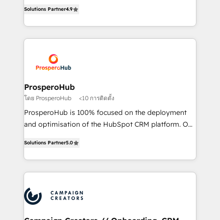
acreditaciones de HubSpot y un equipo de 6
marketing strategy? We'll provide support tailored
Solutions Partner
4.9
Certified Trainers avalados por HubSpot Academy.
to your needs and sales objectives. With 125+
Acompañamos a las empresas en cada etapa de su
certifications, we are part of the most certified
crecimiento integrando estrategia, tecnología y
Canadian agencies, and we both hold Onboarding
procesos comerciales para potenciar resultados
Accreditations. Based in Canada (coast to coast), our
reales. Nos caracterizamos por combinar excelencia
services are offered in both English & French.
técnica con una mirada estratégica a largo plazo.
ProsperoHub
โดย ProsperoHub
<10 การติดตั้ง
ProsperoHub is 100% focused on the deployment
and optimisation of the HubSpot CRM platform. Our
highly experienced team of solutions experts will
Solutions Partner
5.0
ensure that you achieve maximum adoption and
ROI from your HubSpot investment. Use our
extensive HubSpot, sales, marketing, service and
integrations expertise to lead your team on their
HubSpot journey, design and implement your
processes and skilfully bring your revenue
infrastructure to life. Our collaborative approach