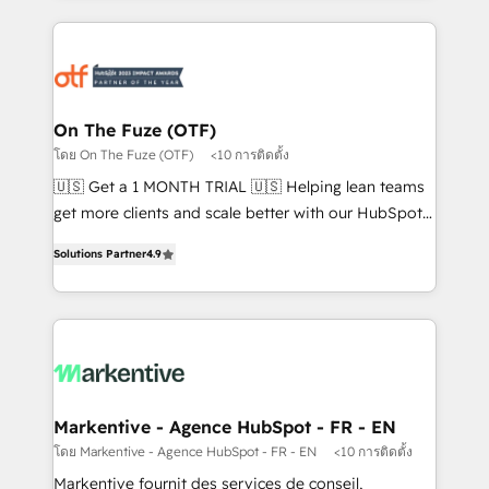
services, smart agents, and purpose-built apps,
tailored to your business. Together, we unlock
results, fast. ⚙️CRM & RevOps: Align all Hubs to your
buyer journey for clean data, scalability, & reporting.
🎯Demand Gen & ABM: Drive pipeline with inbound,
On The Fuze (OTF)
ABM, AEO, SEO, & paid media that fuel growth. 👩‍💻
โดย On The Fuze (OTF)
<10 การติดตั้ง
Web Design: Build high-performing websites with
🇺🇸 Get a 1 MONTH TRIAL 🇺🇸 Helping lean teams
UX, messaging, & conversion strategy that drive
get more clients and scale better with our HubSpot
results. 🤖AI Strategy: Activate Breeze Agents,
Consulting & 'Done For You' Services. 🚀 Who We
configure HubSpot AI, & maximize AEO with tailored
Solutions Partner
4.9
Work With 🚀 We help lean, growing companies: -
AI services. 🧩Integrations: Extend HubSpot with
Win more business - Reduce no-shows - Improve
custom integrations, hosting, & maintenance. As
lead & deal conversion rates - Scale with less
HubSpot’s only Elite Partner with all 8 Accreditations
headcount ...by using HubSpot's full capabilities. 🤓
and a 3× Partner of the Year, New Breed turns
What do you get? 🤓 Our client's are too busy to
HubSpot into your engine for measurable, durable
learn the ins-and-outs of HubSpot. We give you a
growth.
Personal Consultant + Tech Team to handle the
Markentive - Agence HubSpot - FR - EN
heavy lifting of mapping out AND building your ideal
โดย Markentive - Agence HubSpot - FR - EN
<10 การติดตั้ง
system. + Get best practices and 'don't know what
Markentive fournit des services de conseil,