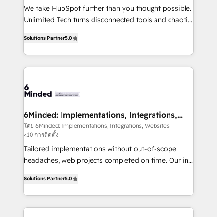
fit like a glove. We’re committed to being both
We take HubSpot further than you thought possible.
highly effective and fun to work with. We believe in
Unlimited Tech turns disconnected tools and chaotic
efficient processes, as well as building great
processes into a seamless, high-performing revenue
relationships. Your success is our success, and we’re
Solutions Partner
5.0
engine. We combine RevOps strategy with deep
all in this together! From startup to enterprise, we’ll
technical execution to help teams scale faster—with
make sure your HubSpot setup becomes a
cleaner data, smarter automation, and more
powerhouse of productivity, so you can focus on
predictable revenue. Specialties: · HubSpot
what matters most: growing your business and
Implementation & Migration · Native & Custom
wowing your customers. Let’s make HubSpot work
Integrations · Custom Development · CPQ & FSM ·
smarter for you!
Reporting & Analytics · GTM Architecture · Sales &
6Minded: Implementations, Integrations,
Websites
Marketing Enablement If you’re ready to elevate
โดย 6Minded: Implementations, Integrations, Websites
<10 การติดตั้ง
HubSpot from “just your CRM” to your growth
infrastructure—let’s talk.
Tailored implementations without out-of-scope
headaches, web projects completed on time. Our in-
house team of certified CRM architects, experts,
Solutions Partner
5.0
developers, designers, and marketers handles all
aspects of your HubSpot. ✨ 400+ global clients ✨
100+ seamless migrations from 15+ different CRMs