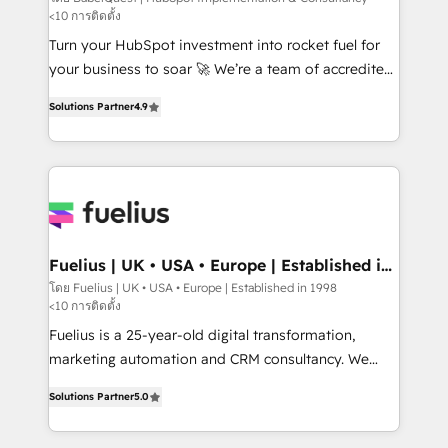
<10 การติดตั้ง
CMS • ISO/IEC 27001:2022, ISO 9001:2015, and ISO
42001:2023 certified - the AI management standard •
Turn your HubSpot investment into rocket fuel for
GuardHub: our AI governance framework, built on
your business to soar 🚀 We’re a team of accredited
ISO 42001 Ready for the next step? Click the 👈
HubSpot experts ready to help you. We can
Solutions Partner
4.9
'𝗖𝗼𝗻𝘁𝗮𝗰𝘁 𝗯𝘂𝘀𝗶𝗻𝗲𝘀𝘀' button to get in touch (𝘸𝘦'𝘳𝘦
implement the platform into complex business
𝘴𝘶𝘱𝘦𝘳 𝘳𝘦𝘴𝘱𝘰𝘯𝘴𝘪𝘷𝘦)
environments, optimise what you've got and make
sure you can actually use it, build your website in
HubSpot or create an inbound marketing strategy
for you and execute it on HubSpot. We are on the
G-Cloud 14 CCS (Crown Commercial Service)
framework, meaning we've been accredited by
Fuelius | UK • USA • Europe | Established in
1998
HubSpot and vetted by the CCS, which means we
โดย Fuelius | UK • USA • Europe | Established in 1998
<10 การติดตั้ง
can support public sector companies as well the
other ones listed in our profile. Our services: -
Fuelius is a 25-year-old digital transformation,
HubSpot implementation - HubSpot CMS website
marketing automation and CRM consultancy. We
build We can do lots of things. But everything we do
enable mid-market and enterprise clients to
Solutions Partner
5.0
is there for you to: - Grow revenue, and run your
maximise their return from digital and fuel their
business more efficiently - Build stronger
growth. We modernise platforms, streamline