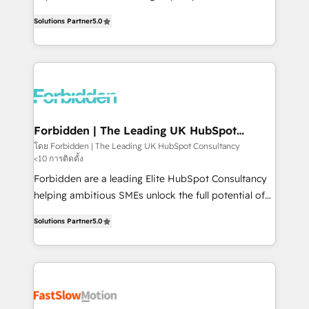
SOC 2 Type II and ISO 27001 certified, reinforcing
aidons les ETI et PME B2B à unifier Marketing,
Solutions Partner
5.0
our commitment to data security and compliance. At
Ventes et Service sur HubSpot grâce à la Revenue
OneMetric, we help revenue teams focus on the
Architecture : alignement des équipes, pipeline
OneMetric that matters most: revenue.
prévisible, croissance mesurable. 🔌 Intégrations
complexes : ERP (Divalto, Sage X3, Cegid, Pennylane,
Dynamics..), VOIP (Aircall, Ringover, Modjo), Shopify,
Oneflow. 💻 Développements custom : CRM UI
Extensions (React), Serverless Node.js, Custom
Forbidden | The Leading UK HubSpot
Consultancy
Objects, thèmes HubL, agents IA & Breeze AI. 🎯
โดย Forbidden | The Leading UK HubSpot Consultancy
<10 การติดตั้ง
Secteurs : Industrie, Distribution B2B, SaaS, Services
B2B, Immobilier, Viticulture, Finance. 🚀 Nos livrables
Forbidden are a leading Elite HubSpot Consultancy
: migration sécurisée, implémentation Marketing +
helping ambitious SMEs unlock the full potential of
Sales + Service Hub, synchronisation ERP ↔
HubSpot. Too many businesses invest in HubSpot
Solutions Partner
5.0
HubSpot temps réel, formation équipes. 🏆 +350
but never see the ROI they expected due to poor
projets livrés. Accrédités HubSpot CRM
adoption, messy data, and disconnected teams
Implementation, Data Migration & Custom
getting in the way. That’s where we come in. We
Integration. 📩 Parlons de votre projet →
partner with scaling businesses across the UK to
digitaweb.com
design, implement, and optimise HubSpot so it