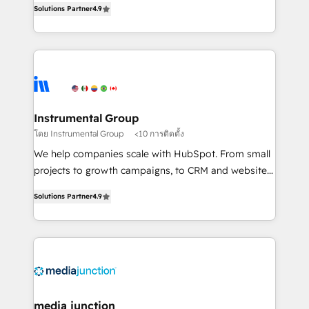
Solutions Partner
4.9
growing tech-enabler & facilitator, MakeWebBetter,
hands you the blend of HubSpot expertise &
eminent solutions & integrations. Trust us to
streamline your HubSpot experience. 🚀HubSpot
Elite Partners with 10+ years of HubSpot experience
🤝HubSpot Premier Integration partner 🤝Google
Premier Partner 2023 🌟5 HubSpot Accreditations 🌟
Instrumental Group
Won HubSpot Theme Challenge 2021 🌟INBOUND’19
โดย Instrumental Group
<10 การติดตั้ง
HubSpot Rising Star Why us? Harnessing the full
We help companies scale with HubSpot. From small
potential of the powerful HubSpot CRM. ✔️A team of
projects to growth campaigns, to CRM and websites.
HubSpot experts backed by over 10+ years of
Hire an agency that's experienced in every inch of
HubSpot experience ✔️Flexible pricing models —
Solutions Partner
4.9
HubSpot and willing to work hand-in-hand with your
Hourly-fee (assigned one Dedicated HubSpot
team to simplify the complex and build a better
Admin); Monthly-fee (HubSpot Admin + Project
experience for your team and customers.
Manager); and Fixed Project Cost (as per
requirement). ✔️Helped over 25,000+ customers so
far with our HubSpot solutions. ✔️Bespoke apps &
on-demand bundle services. Connect with us today!
media junction