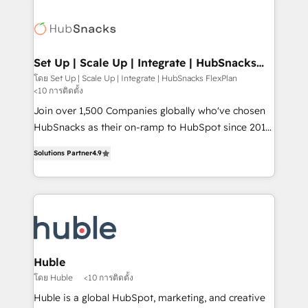
Became the 5th Agency to reach Diamond 🏆2014
consultancy: onboarding, training, data migration -
HubSpot COS Performance Award 🏆2014 HubSpot
HubSpot development: websites, custom modules,
COS Design Award 🏆2013 HubSpot Marketplace
integrations - Marketing & sales solutions: digital
Provider of the Year 🏆2011 Became a HubSpot
marketing, advertising, campaigns, content and
Set Up | Scale Up | Integrate | HubSnacks
Partner 📆Founded in 1997
FlexPlan
design We connect people, data and technology to
โดย Set Up | Scale Up | Integrate | HubSnacks FlexPlan
<10 การติดตั้ง
improve customer experiences. With our bright
people, exciting ideas and can-do mentality, we
Join over 1,500 Companies globally who've chosen
ensure revenue growth on a daily basis. So tell us
HubSnacks as their on-ramp to HubSpot since 2014
your challenge; our passionate and growth driven
Simple pay-as-you-go plans that accelerate value...
Solutions Partner
4.9
team of 100+ experts is ready for you! Driving digital
1️⃣ Set Up | Onboarding New or Check-fixing existing
growth | www.brightdigital.com
HubSpot portals 2️⃣ Scale Up | 100% HubSpot Task
Execution... Global 24/7 ... All Experts 3️⃣ Integrate |
your entire Tech Stack with Custom Integrations
Slash months from your API Integration project... ⬅️
Click "Contact Business" ⬅️ to access 150+ Kickstart
Integration templates that put HubSpot in the center
Huble
of your tech stack, syncing... 🛍️ Shopify or
โดย Huble
<10 การติดตั้ง
WooCommerce 💲 Stripe or Paypal 💰 Sage or
Huble is a global HubSpot, marketing, and creative