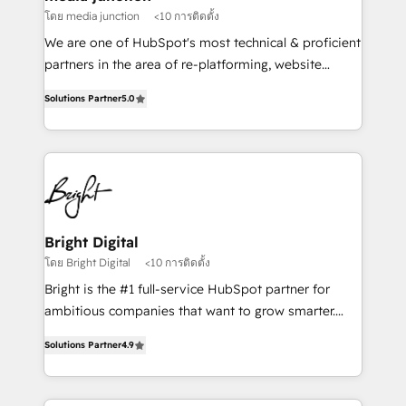
โดย media junction
<10 การติดตั้ง
We are one of HubSpot's most technical & proficient
partners in the area of re-platforming, website
design & development. We specialize in multi-hub
Solutions Partner
5.0
implementations for mid-market & enterprise
companies. We are woman-owned, powered by
coffee, and we ❤️ dogs. We produce award-winning
work for our clients. 🏆2023 Technical Expertise
Impact Award 🏆2022 Technical Expertise Impact
Award 🏆2022 Platform Migration Excellence Impact
Award 🏆2020 Elite Solutions Partner 🏆2019
Bright Digital
Integrations HubSpot Impact Award 🏆2019
โดย Bright Digital
<10 การติดตั้ง
Marketing Enablement HubSpot Impact Award 🏆
Bright is the #1 full-service HubSpot partner for
2018 Website Design HubSpot Impact Award 🏆2017
ambitious companies that want to grow smarter.
Website Design HubSpot Impact Award 🏆2016
From HubSpot onboarding, to training, from
Growth-Driven Design Agency of the Year 🏆2016
Solutions Partner
4.9
developing a new website to lead generation and
Sales Enablement HubSpot Impact Award 🏆2015
digital marketing; we do it all (and with great
Growth-Driven Design Agency of the Year 🏆2015
results)! In short, our services include: - HubSpot