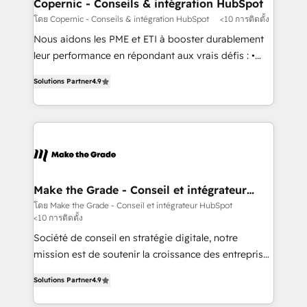
Different Because We're Built Different: - Secure:
Copernic - Conseils & intégration HubSpot
Soc2 compliant 🛡️ - Onboarding: Implementations
โดย Copernic - Conseils & intégration HubSpot
<10 การติดตั้ง
starting from $1,5k - Clay: Elite Studio Solutions
Nous aidons les PME et ETI à booster durablement
Partner 🤝 - Global: 75+ RPers across five continents
leur performance en répondant aux vrais défis : •
🌐 - Scale: Largest organically grown & fastest tiering
Intégration de HubSpot avec d’autres outils (ERP,
Elite HubSpot Partner 🪴 - CRM: More Sales Hub
Solutions Partner
4.9
téléphonie, etc.) • Alignement des équipes grâce à un
implementations than any other Partner 💻 -
outil et des données partagées • Amélioration de la
Salesforce: We convert SFDC addicts to HubSpot
collecte et de l’analyse des données pour des
evangelists 🧡 Don't pick a marketing or technical
décisions éclairées • Optimisation de l’efficacité et
agency for a GTM engineer’s job. The choice is
de la productivité des équipes Notre équipe de 30
yours. Start winning.
consultants certifiés HubSpot aborde chaque projet
avec un engagement total, alignant processus
Make the Grade - Conseil et intégrateur
HubSpot
métiers et technologie, et guidant vos équipes à
โดย Make the Grade - Conseil et intégrateur HubSpot
<10 การติดตั้ง
travers le changement, tout en centrant vos objectifs
d’entreprise. Grâce à une méthodologie éprouvée
Société de conseil en stratégie digitale, notre
auprès de plus de 400 clients, nous comprenons
mission est de soutenir la croissance des entreprises
rapidement vos enjeux et intégrons parfaitement
B2B à travers l’acquisition de nouveaux clients,
Solutions Partner
4.9
HubSpot dans votre organisation. Pour toute
l'intégration CRM et le développement des revenus
question technique ou besoin de structuration de
auprès de vos comptes existants. En France et à