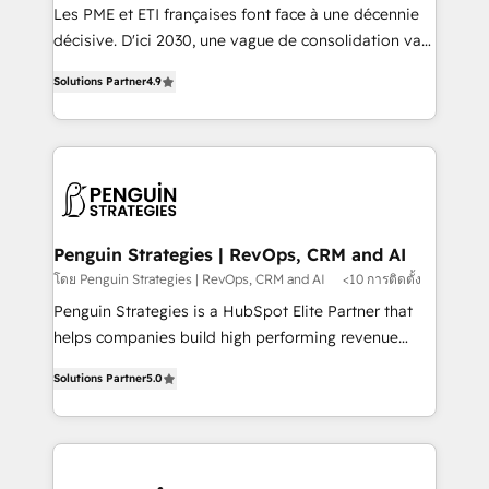
custom development, and extensibility. When you
Les PME et ETI françaises font face à une décennie
work with Aptitude 8, you get a team – not an
décisive. D'ici 2030, une vague de consolidation va
individual – with embedded consulting, strategy,
recomposer le marché. Seules survivront les
development, and project management. We have
Solutions Partner
4.9
entreprises qui auront réussi leur transformation. Le
100% US-based, FTE team members. We offer
problème ? 58% des dirigeants savent que l'IA est
project-based and managed services engagements
vitale pour leur survie. Mais 57% n'ont aucune
that include new HubSpot implementations,
stratégie. Et 43% ne maîtrisent même pas leurs
migrations from other platforms, systems
données. C'est le paradoxe français : conscience
integration, extensibility, custom development, and
totale, action nulle. La solution s'appelle l'Entreprise
ongoing RevOps support.
Augmentée. Ce n'est pas une entreprise qui utilise
Penguin Strategies | RevOps, CRM and AI
l'IA. C'est une organisation qui a réussi la symbiose
โดย Penguin Strategies | RevOps, CRM and AI
<10 การติดตั้ง
entre l'expertise humaine et l'intelligence artificielle.
Penguin Strategies is a HubSpot Elite Partner that
Pas pour remplacer l'humain, mais pour l'augmenter.
helps companies build high performing revenue
Chez Ideagency, nous accompagnons cette
operations across complex sales cycles, multi
transformation. D'abord les fondations : des
Solutions Partner
5.0
system environments and global SaaS or
données unifiées, des processus alignés. Ensuite
manufacturing teams. Trusted by leading enterprises
l'augmentation : l'IA là où elle crée de la valeur. Et
and fast growing scale ups including Sony, Rapyd,
surtout : l'humain qui reste au centre. Parce que la
Fiverr, XM Cyber, Bridgepointe Technologies, EMA
vraie performance vient de l'intérieur. Act Inside.