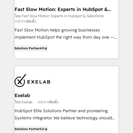
actually drives revenue, not just reports on it. Our
services include: - Choosing the right HubSpot
Fast Slow Motion: Experts in HubSpot &
Salesforce
package for your business - Full CRM, Marketing, and
โดย Fast Slow Motion: Experts in HubSpot & Salesforce
<10 การติดตั้ง
Sales Hub implementations - Custom dashboards
and reporting - Workflow automation and data
Fast Slow Motion helps growing businesses
clean-up - Sales enablement and team training -
implement HubSpot the right way from day one —
Ongoing optimisation and RevOps support Based in
with the flexibility to scale as complexity increases.
Solutions Partner
4.9
Leeds and London, we partner with SMEs across the
Highly certified in both HubSpot and Salesforce, we
UK who are ready to turn HubSpot into the growth
bring deep experience in CRM implementation,
engine it’s meant to be.
integrations, and data migration across modern
business systems. Built to serve growing mid-
market and enterprise organizations, our team
combines strong technical execution with real
business perspective. Many of our consultants have
Exelab
scaled businesses themselves, giving us a practical
โดย Exelab
<10 การติดตั้ง
understanding of what owners and operators need
HubSpot Elite Solutions Partner and pioneering
as their systems, data, and processes evolve. Since
Systems Integrator. We believe technology should
2014, we’ve supported 1,400+ clients across a wide
serve business strategy, not the other way around.
range of industries, including healthcare, software,
Solutions Partner
5.0
Every engagement begins with clear objectives,