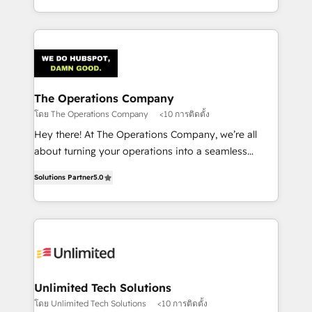
the UK, we support global companies in building
smarter marketing, sales, and customer success
strategies. As the only HubSpot Elite Partner in
Iberia (Spain & Portugal), we combine human insight
with intelligent automation to drive sustainable
growth. Our multidisciplinary team designs solutions
The Operations Company
that simplify complexity, boost performance, and
โดย The Operations Company
<10 การติดตั้ง
turn innovation into real impact. 🌍 Highlights •
Hey there! At The Operations Company, we’re all
HubSpot Partner since 2012 • 2022 EMEA Impact
about turning your operations into a seamless
Award: Best Integration • 150+ successful HubSpot
experience that powers real results. We specialize in
projects • Clients in 30+ industries • Proprietary
Solutions Partner
5.0
transforming complex systems into efficient,
technology for integrations • Multilingual team:
scalable solutions that work across your entire
English, Spanish, Portuguese & Italian 👉 Grow
organization. We’re a unique blend of deep HubSpot
smarter with AI and HubSpot.
expertise, strategic thinking, and hands-on
operational know-how. We know that no two
businesses are alike, so we don’t do cookie-cutter
solutions. Instead, we dive in to understand your
Unlimited Tech Solutions
needs, goals, and challenges to deliver solutions that
โดย Unlimited Tech Solutions
<10 การติดตั้ง