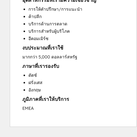
อุตสาหกรรมที่เรามีความเชี่ยวชาญ
Custom API Integrations
การให้คำปรึกษา/การแนะนำ
Customer Marketing
ค้าปลีก
Customer Success Training
บริการด้านการตลาด
Customer Support Training
บริการสำหรับผู้บริโภค
Customer Survey and Analysis
อีคอมเมิร์ซ
Email Marketing
งบประมาณที่เราใช้
Full Inbound Marketing Services
Knowledge Base Development
มากกว่า 5,000 ดอลลาร์สหรัฐ
Paid Advertising
ภาษาที่เรารองรับ
Programmable Automation
ดัตช์
Sales and Marketing Alignment
ฝรั่งเศส
Sales Coaching and Training
อังกฤษ
Sales Enablement
ภูมิภาคที่เราให้บริการ
Search Engine Optimization
Social Media
EMEA