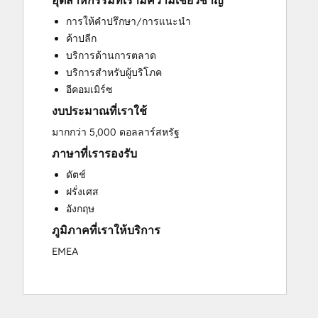
อุตสาหกรรมที่เรามีความเชี่ยวชาญ
Custom API Integrations
การให้คำปรึกษา/การแนะนำ
Customer Marketing
ค้าปลีก
Customer Success Training
บริการด้านการตลาด
Customer Support Training
บริการสำหรับผู้บริโภค
Customer Survey and Analysis
อีคอมเมิร์ซ
Email Marketing
งบประมาณที่เราใช้
Full Inbound Marketing Services
Knowledge Base Development
มากกว่า 5,000 ดอลลาร์สหรัฐ
Paid Advertising
ภาษาที่เรารองรับ
Programmable Automation
ดัตช์
Sales and Marketing Alignment
ฝรั่งเศส
Sales Coaching and Training
อังกฤษ
Sales Enablement
ภูมิภาคที่เราให้บริการ
Search Engine Optimization
Social Media
EMEA