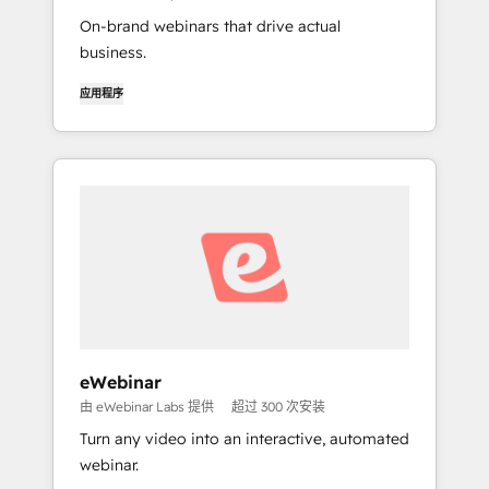
On-brand webinars that drive actual
business.
应用程序
eWebinar
由 eWebinar Labs 提供
超过 300 次安装
Turn any video into an interactive, automated
webinar.