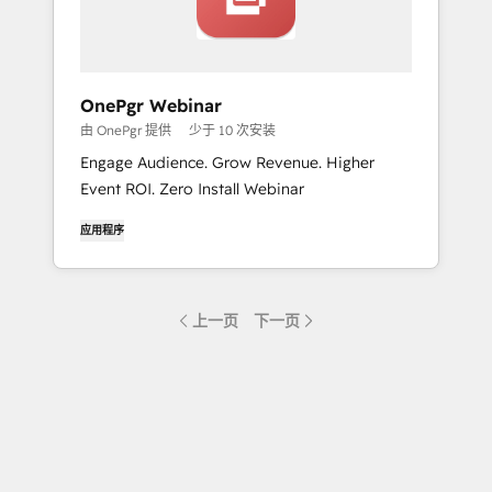
OnePgr Webinar
由 OnePgr 提供
少于 10 次安装
Engage Audience. Grow Revenue. Higher
Event ROI. Zero Install Webinar
应用程序
上一页
下一页