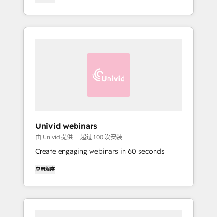
Univid webinars
由 Univid 提供
超过 100 次安装
Create engaging webinars in 60 seconds
应用程序