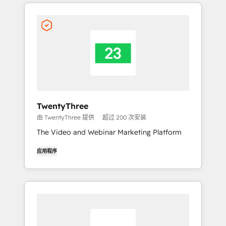
TwentyThree
由 TwentyThree 提供
超过 200 次安装
The Video and Webinar Marketing Platform
应用程序