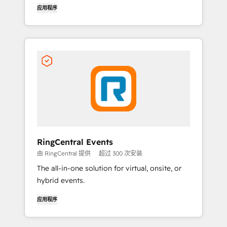
应用程序
RingCentral Events
由 RingCentral 提供
超过 300 次安装
The all-in-one solution for virtual, onsite, or
hybrid events.
应用程序