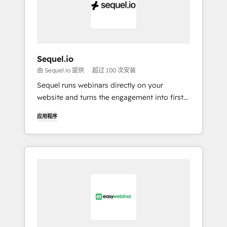
Sequel.io
由 Sequel.io 提供
超过 100 次安装
Sequel runs webinars directly on your
website and turns the engagement into first-
party data you can sync with HubSpot and
应用程序
use to drive pipeline, personalization, and
attribution.