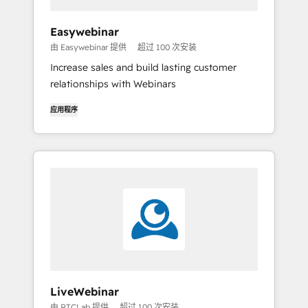
Easywebinar
由 Easywebinar 提供
超过 100 次安装
Increase sales and build lasting customer
relationships with Webinars
应用程序
LiveWebinar
由 RTCLab 提供
超过 100 次安装