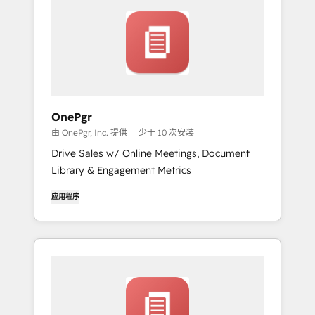
OnePgr
由 OnePgr, Inc. 提供
少于 10 次安装
Drive Sales w/ Online Meetings, Document
Library & Engagement Metrics
应用程序