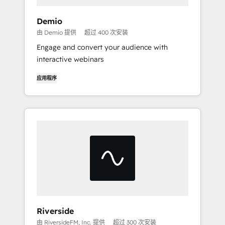
Demio
由 Demio 提供
超过 400 次安装
Engage and convert your audience with
interactive webinars
应用程序
Riverside
由 RiversideFM, Inc. 提供
超过 300 次安装