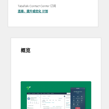
TabaTalk Contact Center 订阅
连接
、
提升
或
优化
计划
概览
使
用
箭
头
键
查
看
其
他