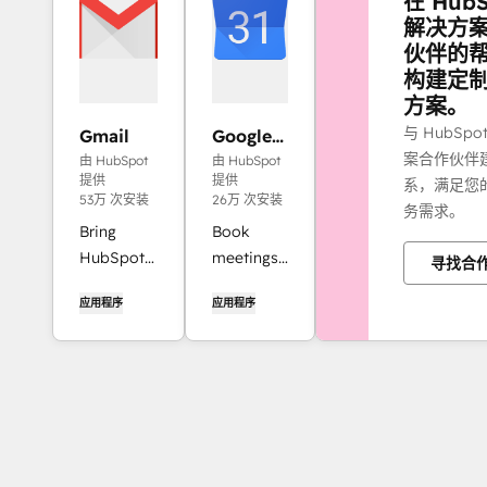
在 HubS
解决方
伙伴的
构建定
方案。
与 HubSpo
Gmail
Google
Calendar
案合作伙伴
由 HubSpot
由 HubSpot
提供
提供
系，满足您
53万 次安装
26万 次安装
务需求。
Bring
Book
HubSpot
meetings
寻找合
to your
quickly
应用程序
应用程序
inbox with
and easily
the
with
HubSpot
HubSpot
integration
and
for Gmail.
Google
Calendar.