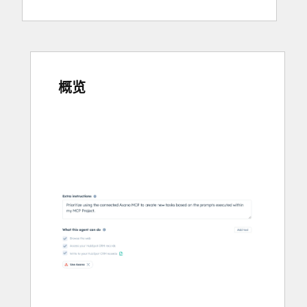
概览
使
用
箭
头
键
查
看
其
他
项