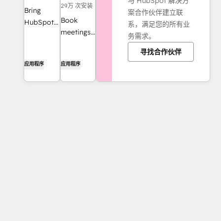
与 HubSpot 解决方
29万 次安装
Bring
案合作伙伴建立联
Book
HubSpot
系，满足您的所有业
meetings
to your
务需求。
quickly
inbox with
寻找合作伙伴
and easily
the
应用程序
应用程序
with
HubSpot
HubSpot
integration
and
for Gmail.
Google
Calendar.