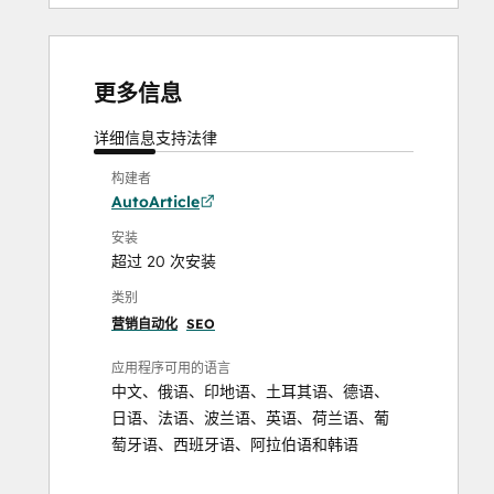
更多信息
详细信息
支持
法律
构建者
AutoArticle
安装
超过 20 次安装
类别
营销自动化
SEO
应用程序可用的语言
中文
、
俄语
、
印地语
、
土耳其语
、
德语
、
日语
、
法语
、
波兰语
、
英语
、
荷兰语
、
葡
萄牙语
、
西班牙语
、
阿拉伯语
和
韩语