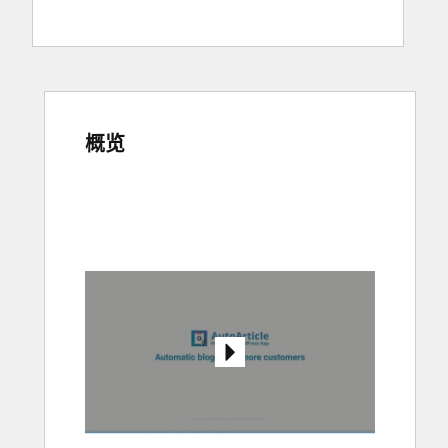
概览
使
用
箭
头
键
查
看
其
他
项