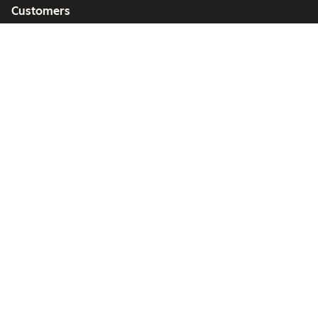
Customers
Partners
Copyright © 2026 HubSpot, Inc.
Legal Center
Privacy Policy
Security
Website Accessibility
Manage Cookies