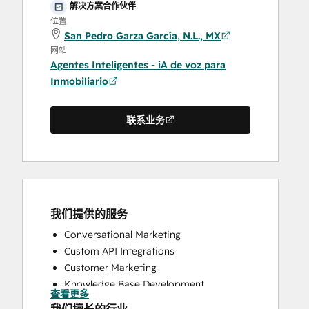
解决方案合作伙伴
位置
San Pedro Garza García, N.L., MX
网站
Agentes Inteligentes - iA de voz para
Inmobiliario
联系业务
我们提供的服务
Conversational Marketing
Custom API Integrations
Customer Marketing
Knowledge Base Development
查看更多
Programmable Automation