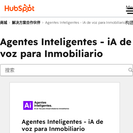
Me
构
Agentes Inteligentes - iA de voz para Inmobiliario
商城
解决方案合作伙伴
Agentes Inteligentes - iA de
voz para Inmobiliario
Agentes Inteligentes - iA de
voz para Inmobiliario