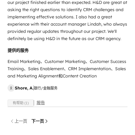
our project finished earlier than expected. H&D are great at
asking the right questions to identify CRM challenges and
implementing effective solutions. I also had a great
experience with their account manager Lindah, who always
provided regular updates throughout our project. We'll
definitely be using H&D in the future as our CRM agency.
提供的服务
Email Marketing、Customer Marketing、Customer Success
Training、Sales Enablement、CRM Implementation、Sales
and Marketing Alignment和Content Creation
Shore, A.
银行/金融服务
报告
有帮助 (1)
上一页
下一页