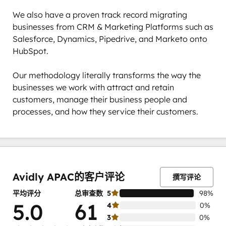
We also have a proven track record migrating 
businesses from CRM & Marketing Platforms such as 
Salesforce, Dynamics, Pipedrive, and Marketo onto 
HubSpot.

Our methodology literally transforms the way the 
businesses we work with attract and retain 
customers, manage their business people and 
processes, and how they service their customers.
0%
0%
0%
2%
98%
完
完
完
完
完
成
成
成
成
成
Avidly APAC的客户评论
撰写评论
平均评分
总审查数
5
98%
5.0
61
4
0%
3
0%