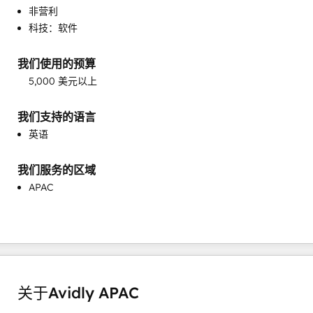
非营利
目标客户营销
科技：软件
知识库开发
社交媒体
我们使用的预算
网站开发
5,000 美元以上
网站设计
网站迁移
我们支持的语言
自定义 API 集成
英语
销售和营销协调
销售指导与培训
销售赋能
我们服务的区域
APAC
关于Avidly APAC