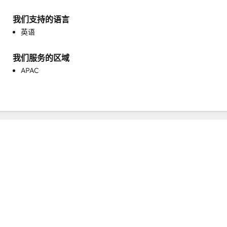
网站迁移
我们支持的语言
自定义 API 集成
英语
销售和营销协调
销售指导与培训
销售赋能
我们服务的区域
APAC