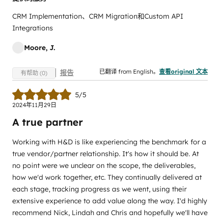
CRM Implementation、CRM Migration和Custom API
Integrations
Moore, J.
已翻译 from English。
查看original 文本
报告
有帮助 (0)
5/5
2024年11月29日
A true partner
Working with H&D is like experiencing the benchmark for a
true vendor/partner relationship. It's how it should be. At
no point were we unclear on the scope, the deliverables,
how we'd work together, etc. They continually delivered at
each stage, tracking progress as we went, using their
extensive experience to add value along the way. I'd highly
recommend Nick, Lindah and Chris and hopefully we'll have