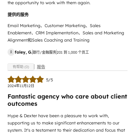
the opportunity to work with them again.
提供的服务
Email Marketing、Customer Marketing、Sales
Enablement、CRM Implementation、Sales and Marketing
Alignment和Sales Coaching and Training
foley, G.
银行/金融服务
201 到 1,000 个员工
报告
有帮助 (0)
5/5
2024年11月12日
Fantastic agency who care about client
outcomes
Hype & Dexter have been a pleasure to work with,
supporting us to make significant enhancements to our
system. It's a testament to their dedication and focus that