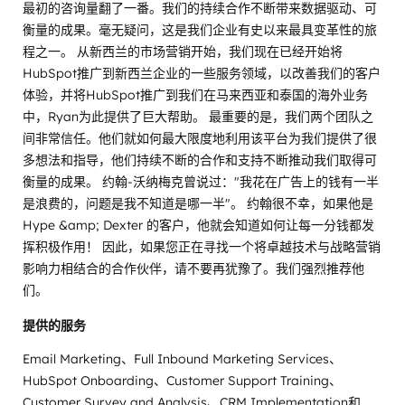
最初的咨询量翻了一番。我们的持续合作不断带来数据驱动、可
衡量的成果。毫无疑问，这是我们企业有史以来最具变革性的旅
程之一。 从新西兰的市场营销开始，我们现在已经开始将
HubSpot推广到新西兰企业的一些服务领域，以改善我们的客户
体验，并将HubSpot推广到我们在马来西亚和泰国的海外业务
中，Ryan为此提供了巨大帮助。 最重要的是，我们两个团队之
间非常信任。他们就如何最大限度地利用该平台为我们提供了很
多想法和指导，他们持续不断的合作和支持不断推动我们取得可
衡量的成果。 约翰-沃纳梅克曾说过："我花在广告上的钱有一半
是浪费的，问题是我不知道是哪一半"。 约翰很不幸，如果他是
Hype &amp; Dexter 的客户，他就会知道如何让每一分钱都发
挥积极作用！ 因此，如果您正在寻找一个将卓越技术与战略营销
影响力相结合的合作伙伴，请不要再犹豫了。我们强烈推荐他
们。
提供的服务
Email Marketing、Full Inbound Marketing Services、
HubSpot Onboarding、Customer Support Training、
Customer Survey and Analysis、CRM Implementation和