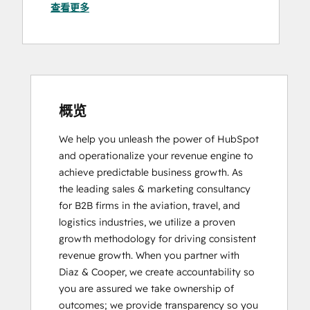
查看更多
HubSpot Sales Hub Software
Certification
HubSpot Solutions Partner
HubSpot Trainer Certification
Inbound
Inbound Marketing
Inbound Sales
概览
Platform Consulting
We help you unleash the power of HubSpot 
Reporting and Analytics Bootcamp
and operationalize your revenue engine to 
RevOps Bootcamp
achieve predictable business growth. As 
Sales Enablement
the leading sales & marketing consultancy 
Salesforce Integration Certification
for B2B firms in the aviation, travel, and 
logistics industries, we utilize a proven 
growth methodology for driving consistent 
revenue growth. When you partner with 
Diaz & Cooper, we create accountability so 
you are assured we take ownership of 
outcomes; we provide transparency so you 