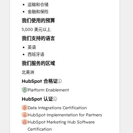
运输和仓储
Search Engine Optimization
金融和保险
Website Design
我们使用的预算
Website Development
Website Migration
5,000 美元以上
我们支持的语言
英语
西班牙语
我们服务的区域
北美洲
HubSpot 合格证
Platform Enablement
HubSpot 认证
Data Integrations Certification
HubSpot Implementation for Partners
HubSpot Marketing Hub Software
Certification