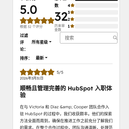
5.0
数
4
0%
32
3
0%
2
0%
历来审
1
0%
根据 32 个评分
查数
过滤
所有星级
评
论：
最新
排序：
5/5
2026年3月31日
顺畅且管理完善的 HubSpot 入职体
验
在与 Victoria 和 Diaz &amp; Cooper 团队合作入
驻 HubSpot 的过程中，我们收获颇丰。他们的探索
方法全面而周到，确保在推进工作之前充分了解我们
的需求。在整个合作过程中，团队沟通清晰，处理范