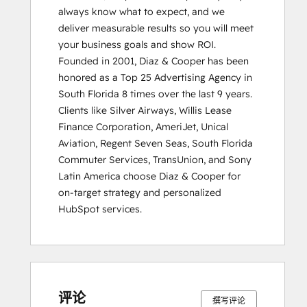
always know what to expect, and we 
deliver measurable results so you will meet 
your business goals and show ROI.

Founded in 2001, Diaz & Cooper has been 
honored as a Top 25 Advertising Agency in 
South Florida 8 times over the last 9 years. 
Clients like Silver Airways, Willis Lease 
Finance Corporation, AmeriJet, Unical 
Aviation, Regent Seven Seas, South Florida 
Commuter Services, TransUnion, and Sony 
Latin America choose Diaz & Cooper for 
on-target strategy and personalized 
HubSpot services.
0%
0%
0%
0%
100%
0%
0%
0%
0%
100%
完
完
完
完
完
完
完
完
完
完
成
成
成
成
成
成
成
成
成
成
评论
撰写评论