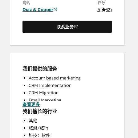
网站
评分
Diaz & Cooper
5
(
32
)
联系业务
我们提供的服务
Account based marketing
CRM Implementation
CRM Migration
Email Marketing
查看更多
Full Inbound Marketing Services
我们擅长的行业
HubSpot Onboarding
其他
Sales and Marketing Alignment
旅游/旅行
Sales Coaching and Training
科技：软件
Sales Enablement