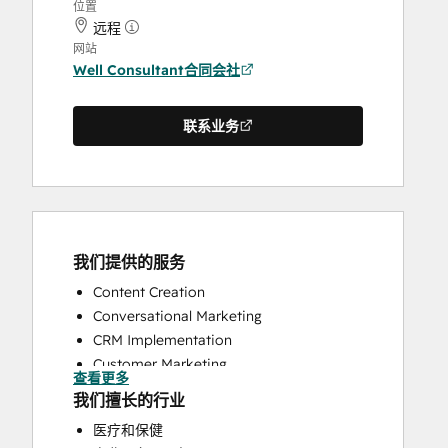
位置
远程
网站
Well Consultant合同会社
联系业务
我们提供的服务
Content Creation
Conversational Marketing
CRM Implementation
Customer Marketing
查看更多
Customer Survey and Analysis
我们擅长的行业
Email Marketing
医疗和保健
Full Inbound Marketing Services