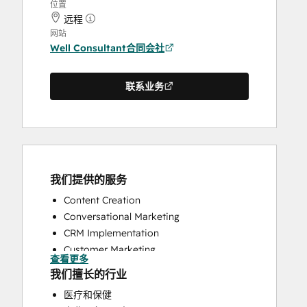
位置
远程
网站
Well Consultant合同会社
联系业务
我们提供的服务
Content Creation
Conversational Marketing
CRM Implementation
Customer Marketing
查看更多
Customer Survey and Analysis
我们擅长的行业
Email Marketing
医疗和保健
Full Inbound Marketing Services