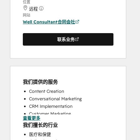
位置
远程
网站
Well Consultant合同会社
联系业务
我们提供的服务
Content Creation
Conversational Marketing
CRM Implementation
Customer Marketing
查看更多
Customer Survey and Analysis
我们擅长的行业
Email Marketing
医疗和保健
Full Inbound Marketing Services