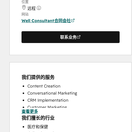
位置
远程
网站
Well Consultant合同会社
联系业务
我们提供的服务
Content Creation
Conversational Marketing
CRM Implementation
Customer Marketing
查看更多
Customer Survey and Analysis
我们擅长的行业
Email Marketing
医疗和保健
Full Inbound Marketing Services