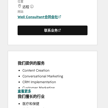
位置
远程
网站
Well Consultant合同会社
联系业务
我们提供的服务
Content Creation
Conversational Marketing
CRM Implementation
Customer Marketing
查看更多
Customer Survey and Analysis
我们擅长的行业
Email Marketing
医疗和保健
Full Inbound Marketing Services