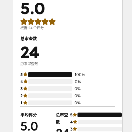
5.0
根据 24 个评分
总审查数
24
历来审查数
5
100%
4
0%
3
0%
2
0%
1
0%
平均评分
总审查
5
10
5.0
数
4
0%
3
0%