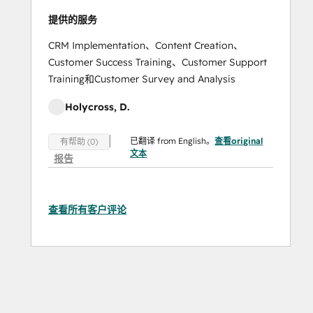
提供的服务
CRM Implementation、Content Creation、
Customer Success Training、Customer Support
Training和Customer Survey and Analysis
Holycross, D.
已翻译 from English。
查看original
有帮助 (0)
文本
报告
查看所有客户评论