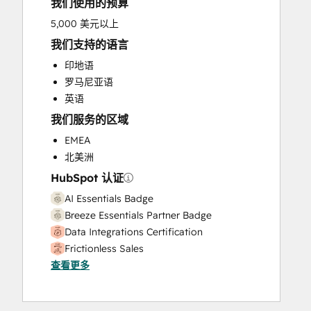
我们使用的预算
HubSpot Onboarding
Knowledge Base Development
5,000 美元以上
Marketing Hub Enterprise Onboarding
我们支持的语言
Marketing Hub Professional Onboarding
印地语
Programmable Automation
罗马尼亚语
Sales and Marketing Alignment
英语
Sales Coaching and Training
我们服务的区域
Sales Enablement
Sales Hub Enterprise Onboarding
EMEA
Sales Hub Professional Onboarding
北美洲
Service Hub Enterprise Onboarding
HubSpot 认证
Service Hub Professional Onboarding
AI Essentials Badge
Breeze Essentials Partner Badge
Data Integrations Certification
Frictionless Sales
查看更多
HubSpot Implementation for Partners
HubSpot Sales Hub Software
Certification