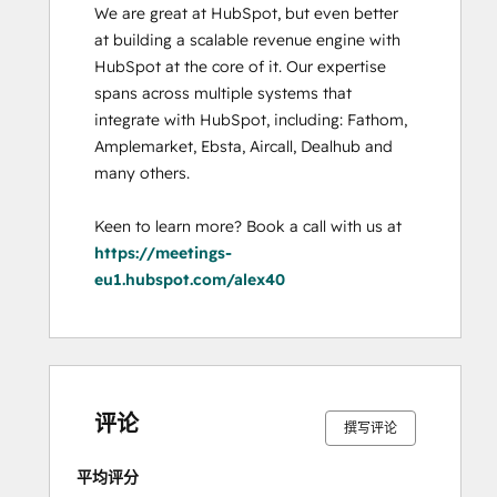
We are great at HubSpot, but even better 
at building a scalable revenue engine with 
HubSpot at the core of it. Our expertise 
spans across multiple systems that 
integrate with HubSpot, including: Fathom, 
Amplemarket, Ebsta, Aircall, Dealhub and 
many others. 

Keen to learn more? Book a call with us at 
https://meetings-
eu1.hubspot.com/alex40
0%
0%
0%
0%
100%
0%
0%
0%
0%
100%
完
完
完
完
完
完
完
完
完
完
成
成
成
成
成
成
成
成
成
成
评论
撰写评论
平均评分