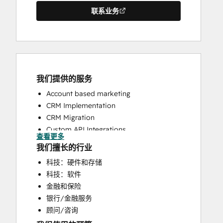
联系业务
我们提供的服务
Account based marketing
CRM Implementation
CRM Migration
Custom API Integrations
查看更多
Customer Marketing
我们擅长的行业
Customer Success Training
科技：硬件和存储
Customer Support Training
科技：软件
Customer Survey and Analysis
金融和保险
Email Marketing
银行/金融服务
Full Inbound Marketing Services
顾问/咨询
Help Desk Implementation