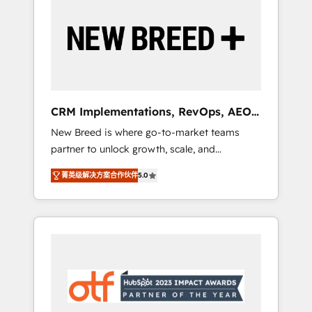
Implementation & Integration - Seamless
migrations and system integrations powered
by Globalia’s technical development team. -
19 HubSpot-certified trainers to drive
platform adoption. 📈 Revenue Generation -
Full-funnel marketing and high-performance
advertising via Point Success Media. - Expert
CRM Implementations, RevOps, AEO
deployment of Breeze AI and custom agents
+ Web, Demand Gen
New Breed is where go-to-market teams
to automate growth. 🏆 Elite Excellence - 8
partner to unlock growth, scale, and
platform accreditations and deep HIPAA-
transformation. We help companies activate
compliance expertise. - A team of 250+
菁英级解决方案合作伙伴
5.0
HubSpot’s AI-powered customer platform
experts dedicated to your resilient growth.
and operationalize HubSpot’s Loop
Marketing framework through expert-led
services, smart agents, and purpose-built
apps, tailored to your business. Together, we
unlock results, fast. ⚙️CRM & RevOps: Align all
Hubs to your buyer journey for clean data,
scalability, & reporting. 🎯Demand Gen &