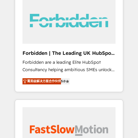
(Divalto, Sage X3, Cegid, Pennylane,
Dynamics..), VOIP (Aircall, Ringover, Modjo),
Shopify, Oneflow. 💻 Développements
custom : CRM UI Extensions (React),
Serverless Node.js, Custom Objects, thèmes
HubL, agents IA & Breeze AI. 🎯 Secteurs :
Industrie, Distribution B2B, SaaS, Services
Forbidden | The Leading UK HubSpot
B2B, Immobilier, Viticulture, Finance. 🚀 Nos
Consultancy
Forbidden are a leading Elite HubSpot
livrables : migration sécurisée,
Consultancy helping ambitious SMEs unlock
implémentation Marketing + Sales + Service
the full potential of HubSpot. Too many
Hub, synchronisation ERP ↔ HubSpot temps
菁英级解决方案合作伙伴
5.0
businesses invest in HubSpot but never see
réel, formation équipes. 🏆 +350 projets
the ROI they expected due to poor adoption,
livrés. Accrédités HubSpot CRM
messy data, and disconnected teams getting
Implementation, Data Migration & Custom
in the way. That’s where we come in. We
Integration. 📩 Parlons de votre projet →
partner with scaling businesses across the UK
digitaweb.com
to design, implement, and optimise HubSpot
so it actually drives revenue, not just reports
on it. Our services include: - Choosing the