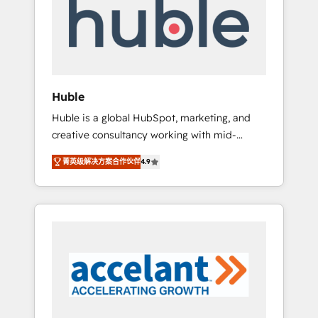
Custom Integrations Slash months from your
API Integration project... ⬅️ Click "Contact
Business" ⬅️ to access 150+ Kickstart
Integration templates that put HubSpot in
the center of your tech stack, syncing... 🛍️
Shopify or WooCommerce 💲 Stripe or
Huble
Paypal 💰 Sage or Netsuite 🤖 Google or
Huble is a global HubSpot, marketing, and
Microsoft ✍️ DocuSign or PandaDoc 🌐
creative consultancy working with mid-
Avalara or Quaderno HubSnacks holds the
market and enterprise businesses. We go
rare Advanced "Custom Integrations"
菁英级解决方案合作伙伴
4.9
beyond implementation, shaping the
Accreditation, securely sync data across... 🔄
strategy, processes, and teams that turn
any apps, in any direction. Stuck on your old
HubSpot into a genuine growth engine.
CRM..? Migrate | seamlessly off your old CRM
Named HubSpot's Global Partner of the Year
onto a clean new HubSpot portal with
in 2024, consistently ranked among their top
Advanced Website and CRM Migrations using
5 partners worldwide, and with over 15 years
our in-house "HubScrub" Tool.
in the ecosystem, Huble has built a track
record that speaks for itself. One company,
one operating model, delivering across