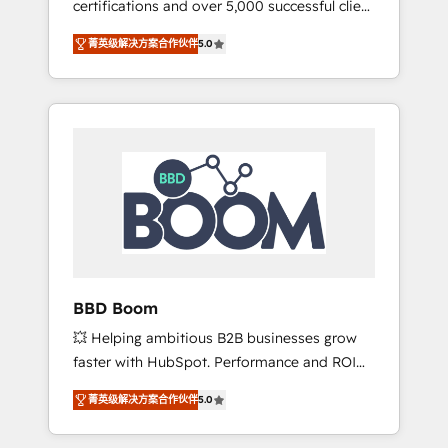
certifications and over 5,000 successful client
confidence and achieve a unified, data-
engagements, Vonazon turns marketing
driven approach to customer engagement.
菁英级解决方案合作伙伴
5.0
complexity into measurable, scalable growth.
From onboarding to enterprise-grade
campaigns, our in-house team builds scalable
strategies that drive long-term revenue. ⚙️
HubSpot Integration & Optimization •
Seamless CRM, CMS, and automation setup •
Complex platform migrations and data
cleanups • Custom APIs and third-party
integrations 📈 End-to-End Revenue
Acceleration • Lifecycle marketing and
pipeline growth programs • Sales enablement
BBD Boom
tools and CRM optimization • Retention
💥 Helping ambitious B2B businesses grow
strategies with customer journey mapping 🏅
faster with HubSpot. Performance and ROI
Elite-Level HubSpot Execution • 750+
focused. 💥 BBD Boom is the HubSpot
onboardings and 2,000+ implementations •
菁英级解决方案合作伙伴
5.0
partner that can help you to HubSpot Better.
Deep expertise across marketing, sales, and
We work with your teams to solve all your
service hubs • Built-in flexibility for startups