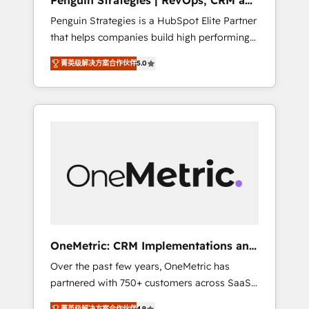
Penguin Strategies | RevOps, CRM and
Pas pour remplacer l'humain, mais pour
AI
Penguin Strategies is a HubSpot Elite Partner
l'augmenter. Chez Ideagency, nous
that helps companies build high performing
accompagnons cette transformation. D'abord
revenue operations across complex sales
les fondations : des données unifiées, des
菁英级解决方案合作伙伴
5.0
cycles, multi system environments and global
processus alignés. Ensuite l'augmentation :
SaaS or manufacturing teams. Trusted by
l'IA là où elle crée de la valeur. Et surtout :
leading enterprises and fast growing scale
l'humain qui reste au centre. Parce que la
ups including Sony, Rapyd, Fiverr, XM Cyber,
vraie performance vient de l'intérieur. Act
Bridgepointe Technologies, EMA Design
Inside. Stand Out.
Automation and Uptive. 📊 RevOps & data
architecture 🔗 CRM migrations & End to end
integrations 🤖 AI workflows & enrichment 📘
Team enablement & company-wide adoption
We create HubSpot environments that teams
use with confidence and that leadership can
OneMetric: CRM Implementations and
rely on for scalable revenue insights.
GTM engineering
Over the past few years, OneMetric has
partnered with 750+ customers across SaaS,
fintech, healthcare, real estate, and other
菁英级解决方案合作伙伴
4.9