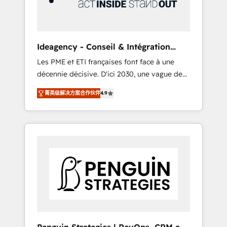
consulting team of any HubSpot partner and
expertise across operational strategy,
business-first process building, system
integration, custom development, and
Ideagency - Conseil & Intégration
extensibility. When you work with Aptitude 8,
HubSpot
Les PME et ETI françaises font face à une
you get a team – not an individual – with
décennie décisive. D'ici 2030, une vague de
embedded consulting, strategy,
consolidation va recomposer le marché.
development, and project management. We
菁英级解决方案合作伙伴
4.9
Seules survivront les entreprises qui auront
have 100% US-based, FTE team members.
réussi leur transformation. Le problème ?
We offer project-based and managed
58% des dirigeants savent que l'IA est vitale
services engagements that include new
pour leur survie. Mais 57% n'ont aucune
HubSpot implementations, migrations from
stratégie. Et 43% ne maîtrisent même pas
other platforms, systems integration,
leurs données. C'est le paradoxe français :
extensibility, custom development, and
conscience totale, action nulle. La solution
ongoing RevOps support.
s'appelle l'Entreprise Augmentée. Ce n'est pas
une entreprise qui utilise l'IA. C'est une
organisation qui a réussi la symbiose entre
l'expertise humaine et l'intelligence artificielle.