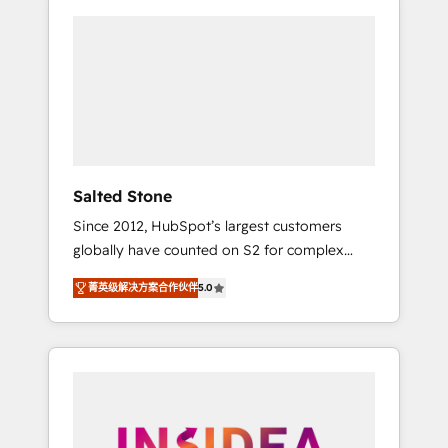
Salted Stone
Since 2012, HubSpot’s largest customers
globally have counted on S2 for complex
migrations, change management, systems
菁英级解决方案合作伙伴
5.0
integration, and creative solutions that
deliver measurable impact and transform
brand experiences As one of the few full-
service creative agencies in the HubSpot
ecosystem, we blend strategy, technology, &
award-winning design to build scalable,
globally regionalized HubSpot websites,