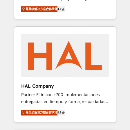
strategies by leveraging technologies and
design Let’s turn your CRM into your growth
菁英级解决方案合作伙伴
4.9
automating their marketing and sales
engine!
processes to generate growth. Our offer
spans from Strategy to Operations. We
specialize in CRM onboarding and
implementation, web design, sales &
marketing automation, and digital marketing.
With extensive experience working with tech
companies and manufacturers since 2002,
we are committed to empowering our clients
and developing their autonomy. Get to grips
with HubSpot through guided
HAL Company
implementation and seamless integration of
Partner Elite con +700 implementaciones
the CRM platform into your digital
entregadas en tiempo y forma, respaldadas
ecosystem. Would you like support in
por 6 acreditaciones de HubSpot y un
deploying your inbound marketing strategy?
菁英级解决方案合作伙伴
4.9
equipo de 6 Certified Trainers avalados por
We'll provide support tailored to your needs
HubSpot Academy. Acompañamos a las
and sales objectives. With 125+ certifications,
empresas en cada etapa de su crecimiento