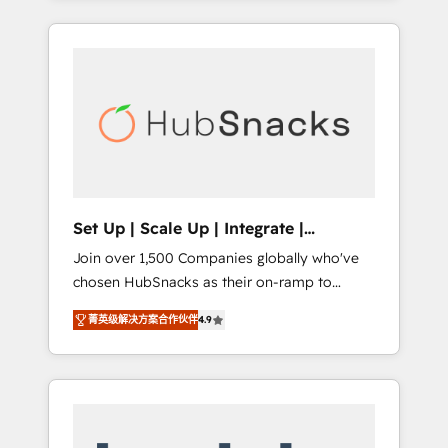
Agency of the Year 🏆2015 Became the 5th
it all (and with great results)! In short, our
Agency to reach Diamond 🏆2014 HubSpot
services include: - HubSpot consultancy:
COS Performance Award 🏆2014 HubSpot
onboarding, training, data migration -
COS Design Award 🏆2013 HubSpot
HubSpot development: websites, custom
Marketplace Provider of the Year 🏆2011
modules, integrations - Marketing & sales
Became a HubSpot Partner 📆Founded in
solutions: digital marketing, advertising,
1997
campaigns, content and design We connect
people, data and technology to improve
customer experiences. With our bright
Set Up | Scale Up | Integrate |
people, exciting ideas and can-do mentality,
HubSnacks FlexPlan
Join over 1,500 Companies globally who've
we ensure revenue growth on a daily basis.
chosen HubSnacks as their on-ramp to
So tell us your challenge; our passionate and
HubSpot since 2014 Simple pay-as-you-go
growth driven team of 100+ experts is ready
菁英级解决方案合作伙伴
4.9
plans that accelerate value... 1️⃣ Set Up |
for you! Driving digital growth |
Onboarding New or Check-fixing existing
www.brightdigital.com
HubSpot portals 2️⃣ Scale Up | 100% HubSpot
Task Execution... Global 24/7 ... All Experts 3️⃣
Integrate | your entire Tech Stack with