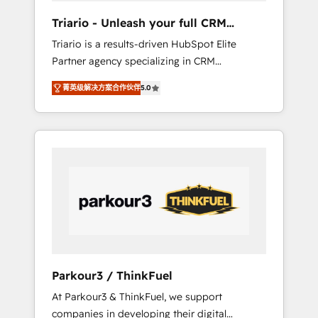
way for customers!" - Yamini Rangan, CEO of
Triario - Unleash your full CRM
HubSpot “Our experience with the team at
potential
Triario is a results-driven HubSpot Elite
Blue Frog has been nothing short of
Partner agency specializing in CRM
extraordinary. Their years of experience and
implementations & migrations, Revenue
quality of skilled staff has earned them a
菁英级解决方案合作伙伴
5.0
Operations, Custom Integrations, Custom AI
trusted reputation within the HubSpot
agents and AI-ready Website Design With
ecosystem as a reliable partner capable of
over 15 years of experience, we help
delivering remarkable experiences for our
companies bridge the gap between
most sophisticated clients.” - Brian Garvey,
marketing, sales, and customer success
VP, Solutions Partner Program, HubSpot.
through smart automation, data hygiene, and
tailored HubSpot solutions. Our clients
choose us because we blend the expertise of
a global consultancy with the care and agility
of a boutique firm. At Triario, we’re big
enough to deliver but small enough to listen.
Parkour3 / ThinkFuel
Our Services: HubSpot implementations &
At Parkour3 & ThinkFuel, we support
data migration Custom AI agents Revenue
companies in developing their digital
Operations API integrations AI-ready Website