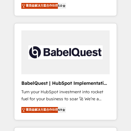
organise that complexity, so your team can
Award - Platform Migration Excellence
菁英级解决方案合作伙伴
5.0
put HubSpot to work... Welcome to our
HubSpot Impact Award - Platform Excellence
Profile! We help with: • CRM implementation,
40+ full-time HubSpot professionals. 100s of
reports, workflows, and team training • CRM
certifications and accreditations with
migration from Salesforce, Pipedrive,
HubSpot.
Dynamics and others • Technical projects
including custom API integrations • AI
governance for HubSpot-centred operations
A little about us: • Boutique 'Elite' team of 12 •
150+ clients across Sales Hub, Marketing
Hub, Service Hub, Data Hub and CMS •
ISO/IEC 27001:2022, ISO 9001:2015, and ISO
BabelQuest | HubSpot Implementation
42001:2023 certified - the AI management
& Consultancy
Turn your HubSpot investment into rocket
standard • GuardHub: our AI governance
fuel for your business to soar 🚀 We’re a
framework, built on ISO 42001 Ready for the
team of accredited HubSpot experts ready
next step? Click the 👈 '𝗖𝗼𝗻𝘁𝗮𝗰𝘁 𝗯𝘂𝘀𝗶𝗻𝗲𝘀𝘀'
菁英级解决方案合作伙伴
4.9
to help you. We can implement the platform
button to get in touch (𝘸𝘦'𝘳𝘦 𝘴𝘶𝘱𝘦𝘳
into complex business environments,
𝘳𝘦𝘴𝘱𝘰𝘯𝘴𝘪𝘷𝘦)
optimise what you've got and make sure you