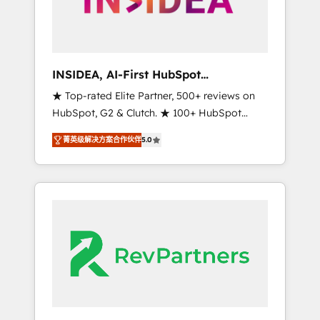
integrated marketing campaigns, & RevOps
frameworks that fuel long-term success We
connect the entire customer lifecycle through
seamless integrations, ensure long-term
INSIDEA, AI-First HubSpot
adoption with change-management
Onboarding & RevOps
★ Top-rated Elite Partner, 500+ reviews on
programs, and align marketing, sales, and
HubSpot, G2 & Clutch. ★ 100+ HubSpot
service to drive sustainable growth With 6
Certified Experts & Trainers across the team
key HubSpot accreditations and experience
菁英级解决方案合作伙伴
5.0
★ 1,500+ implementations across five
across hundreds of organizations in dozens
continents ★ AI-First, RevOps-led,
of industries, there’s a good chance one of
Onboarding obsessed ★ Company of the
our globally integrated teams has worked
Year 2024/25 INSIDEA helps growing
with clients just like you Let’s explore
companies turn HubSpot into a revenue
whether S2 is the partner you’ve been
engine. We onboard your team, migrate your
looking for...and get your next big initiative
data, and build AI-powered workflows that
moving!
drive adoption from week one, in your time
zone. What we do ➤ Onboarding: Live in
weeks, with workflows built around your
business, not a template. ➤ Migration: Move