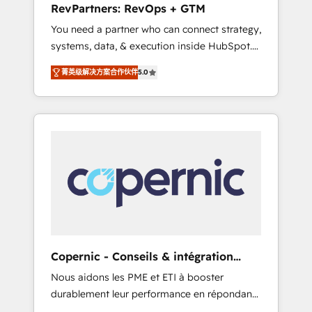
RevPartners: RevOps + GTM
from any legacy CRM. Zero downtime, full
You need a partner who can connect strategy,
data integrity. ➤ Implementation: Configure
systems, data, & execution inside HubSpot.
HubSpot to run your revenue process. Sales,
We bridge the gap where most agencies fall
marketing, and service wired together. ➤ AI
菁英级解决方案合作伙伴
5.0
short by combining GTM strategy with
and Integrations: Layer Breeze AI, custom
technical execution to solve the right
agents, and APIs to remove manual work. ➤
problem with the right solution. As the only
Ongoing Management: Monthly tune-ups,
firm in the world to hold Elite Partner
feature rollouts, adoption coaching. Buying
Accreditations with both HubSpot and Clay,
HubSpot, switching to it, or reviving a stale
our clients gain a unique advantage in CRM
portal? We are built for the work.
architecture, pipeline generation, data
intelligence, and go-to-market execution.
Why B2B Businesses Choose RP: - Secure:
Soc2 compliant 🛡️ - Pricing: Implementations
starting at $1,5k 💵 - Speed: Launch in 14
Copernic - Conseils & intégration
days ⚡ - Global: 75+ RPers across five
HubSpot
Nous aidons les PME et ETI à booster
continents 🌐 - Scale: Largest organically
durablement leur performance en répondant
grown & fastest tiering Elite HubSpot Partner
aux vrais défis : • Intégration de HubSpot