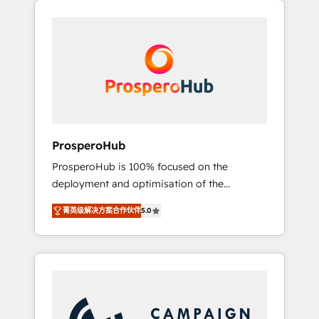
we are part of the most certified Canadian
integrando estrategia, tecnología y procesos
agencies, and we both hold Onboarding
comerciales para potenciar resultados reales.
Accreditations. Based in Canada (coast to
Nos caracterizamos por combinar excelencia
coast), our services are offered in both
técnica con una mirada estratégica a largo
English & French.
plazo.
ProsperoHub
ProsperoHub is 100% focused on the
deployment and optimisation of the
HubSpot CRM platform. Our highly
菁英级解决方案合作伙伴
5.0
experienced team of solutions experts will
ensure that you achieve maximum adoption
and ROI from your HubSpot investment. Use
our extensive HubSpot, sales, marketing,
service and integrations expertise to lead
your team on their HubSpot journey, design