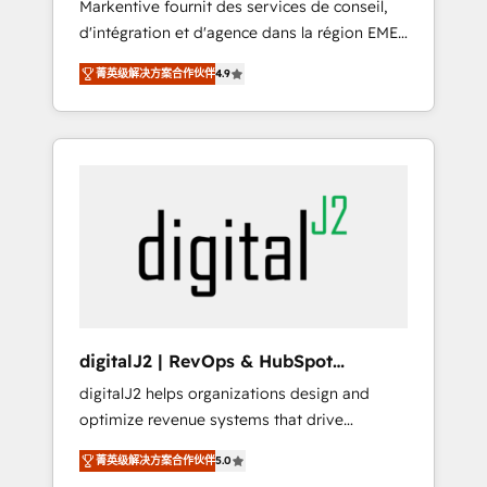
Markentive fournit des services de conseil,
recommendations to maximize conversions!
d'intégration et d'agence dans la région EMEA
OTF is an Elite Partner (top 1% of 6,500+
et North America. Avec plus de 115 experts en
Partners) and was named 2023 HubSpot
菁英级解决方案合作伙伴
4.9
marketing automation, Growth, Revops, CRM
Partner of the Year 💥 Trusted by 2,500+
et webdesign. Markentive is both a
companies to help them scale and close
consulting firm, a digital agency and an
more business, by using HubSpot (the right
integrator. With over 115 experts in marketing
way). ⭐️ Here's more info:
automation, growth, revops, CRM and
www.onthefuze.com/hubspot-admin Contact
webdesign (We focus on EMEA - USA
us to learn more!
customers).
digitalJ2 | RevOps & HubSpot
Implementations
digitalJ2 helps organizations design and
optimize revenue systems that drive
scalable, predictable growth. As a triple-
菁英级解决方案合作伙伴
5.0
accredited HubSpot Solutions Partner, we