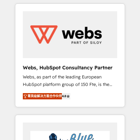
HubSpot challenges and improve user
to global brands
adoption, sales process and marketing
results. Services 📚 Onboarding your team to
HubSpot for the first time 🔧 Designing and
optimising your HubSpot set-up for better
results 🌐 Website design and build using
HubSpot 🔌 Integrating HubSpot with other
systems 🎓 Training your teams to be
HubSpot pros 📊 Lead generation services
Webs, HubSpot Consultancy Partner
using HubSpot Why us? - SIX HubSpot
Webs, as part of the leading European
Accreditations - awarded by HubSpot after a
HubSpot platform group of 150 Fte, is the
rigorous process for CRM, Solutions
trusted Elite HubSpot CRM Partner offering
Architecture, Onboarding , Data Migration,
菁英级解决方案合作伙伴
4.8
you a roadmap on maximizing EBITDA and
Custom Integration & Platform Enablement -
achieving Commercial Excellence. With our
Onboarded over 500 businesses to HubSpot
targeted processes, we strengthen your
-Top 1% of partners worldwide -In-house
digital transformation and minimize costs. As
team of 25+ experts Contact us today to help
HubSpot's Advanced Accredited CRM
you get more from your investment in
Implementation partner, we provide
HubSpot. www.bbdboom.com