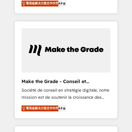
🪴 - Sales Hub: More implementations than
菁英级解决方案合作伙伴
4.9
avec d’autres outils (ERP, téléphonie, etc.) •
any other Partner 💻 - Migrations: We convert
Alignement des équipes grâce à un outil et
Salesforce addicts to HubSpot evangelists 🧡
des données partagées • Amélioration de la
Don't hire a marketing agency for an Ops
collecte et de l’analyse des données pour des
problem. Don't hire a technical agency for a
décisions éclairées • Optimisation de
growth problem. Hire a partner built to solve
l’efficacité et de la productivité des équipes
both.
Notre équipe de 30 consultants certifiés
HubSpot aborde chaque projet avec un
engagement total, alignant processus métiers
et technologie, et guidant vos équipes à
travers le changement, tout en centrant vos
Make the Grade - Conseil et
objectifs d’entreprise. Grâce à une
intégrateur HubSpot
Société de conseil en stratégie digitale, notre
méthodologie éprouvée auprès de plus de
mission est de soutenir la croissance des
400 clients, nous comprenons rapidement
entreprises B2B à travers l’acquisition de
vos enjeux et intégrons parfaitement
菁英级解决方案合作伙伴
4.9
nouveaux clients, l'intégration CRM et le
HubSpot dans votre organisation. Pour toute
développement des revenus auprès de vos
question technique ou besoin de
comptes existants. En France et à
structuration de votre projet HubSpot,