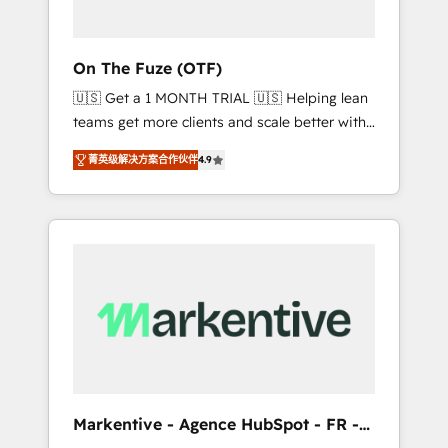
ABM: Drive pipeline with inbound, ABM, AEO,
SEO, & paid media. 👩‍💻Web Design: Build
high-performing websites with UX,
On The Fuze (OTF)
messaging, & conversion strategy that drive
🇺🇸 Get a 1 MONTH TRIAL 🇺🇸 Helping lean
results. 🤖AI Strategy: Activate Breeze Agents,
teams get more clients and scale better with
configure HubSpot AI, & maximize AEO with
our HubSpot Consulting & 'Done For You'
tailored AI services. 🧩Integrations: Extend
菁英级解决方案合作伙伴
4.9
Services. 🚀 Who We Work With 🚀 We help
HubSpot with custom integrations, hosting, &
lean, growing companies: - Win more
maintenance.
business - Reduce no-shows - Improve lead
& deal conversion rates - Scale with less
headcount ...by using HubSpot's full
capabilities. 🤓 What do you get? 🤓 Our
client's are too busy to learn the ins-and-outs
of HubSpot. We give you a Personal
Consultant + Tech Team to handle the heavy
lifting of mapping out AND building your
ideal system. + Get best practices and 'don't
Markentive - Agence HubSpot - FR -
know what you don't know'
EN