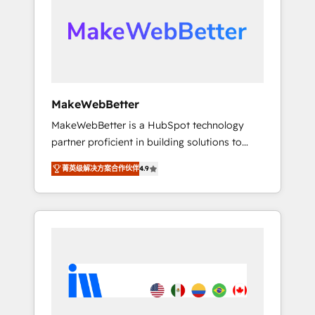
From multi-region migrations to AI-powered
automation, we turn complexity into clarity,
human at global scale. 🏆 HubSpot’s CEO
called us “the partner of the future.” Others
agree it is proof of trust built through
measurable impact.
MakeWebBetter
MakeWebBetter is a HubSpot technology
partner proficient in building solutions to
maximize the operational efficiency of
菁英级解决方案合作伙伴
4.9
HubSpot. The fastest-growing tech-enabler &
facilitator, MakeWebBetter, hands you the
blend of HubSpot expertise & eminent
solutions & integrations. Trust us to
streamline your HubSpot experience. 🚀
HubSpot Elite Partners with 10+ years of
HubSpot experience 🤝HubSpot Premier
Integration partner 🤝Google Premier Partner
2023 🌟5 HubSpot Accreditations 🌟Won