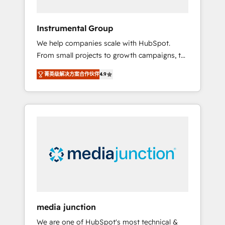
HubSpot Theme Challenge 2021 🌟
INBOUND’19 HubSpot Rising Star Why us?
Instrumental Group
Harnessing the full potential of the powerful
We help companies scale with HubSpot.
HubSpot CRM. ✔️A team of HubSpot experts
From small projects to growth campaigns, to
backed by over 10+ years of HubSpot
CRM and websites. Hire an agency that's
experience ✔️Flexible pricing models —
菁英级解决方案合作伙伴
4.9
experienced in every inch of HubSpot and
Hourly-fee (assigned one Dedicated
willing to work hand-in-hand with your team
HubSpot Admin); Monthly-fee (HubSpot
to simplify the complex and build a better
Admin + Project Manager); and Fixed Project
experience for your team and customers.
Cost (as per requirement). ✔️Helped over
25,000+ customers so far with our HubSpot
solutions. ✔️Bespoke apps & on-demand
bundle services. Connect with us today!
media junction
We are one of HubSpot's most technical &