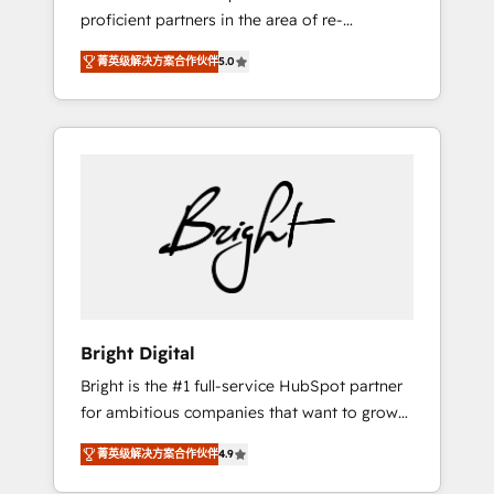
proficient partners in the area of re-
platforming, website design & development.
菁英级解决方案合作伙伴
5.0
We specialize in multi-hub implementations
for mid-market & enterprise companies. We
are woman-owned, powered by coffee, and
we ❤️ dogs. We produce award-winning work
for our clients. 🏆2023 Technical Expertise
Impact Award 🏆2022 Technical Expertise
Impact Award 🏆2022 Platform Migration
Excellence Impact Award 🏆2020 Elite
Solutions Partner 🏆2019 Integrations
HubSpot Impact Award 🏆2019 Marketing
Enablement HubSpot Impact Award 🏆2018
Bright Digital
Website Design HubSpot Impact Award 🏆
Bright is the #1 full-service HubSpot partner
2017 Website Design HubSpot Impact Award
for ambitious companies that want to grow
🏆2016 Growth-Driven Design Agency of the
smarter. From HubSpot onboarding, to
Year 🏆2016 Sales Enablement HubSpot
菁英级解决方案合作伙伴
4.9
training, from developing a new website to
Impact Award 🏆2015 Growth-Driven Design
lead generation and digital marketing; we do