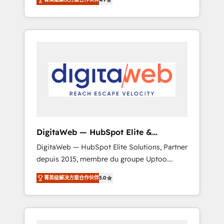
industries. With 150+ HubSpot-certified
experts, we deliver scalable solutions to
complex GTM and RevOps challenges. Our
Expertise 🔹 Onboarding & Implementation:
Accredited HubSpot Partner, ensuring
smooth setup tailored to your GTM motion.
🔹 Migrations: Move from other CRMs to
HubSpot without data loss or downtime. 🔹
RevOps Strategy: Align teams, processes, and
data to drive revenue efficiency. 🔹
Integrations: Connect HubSpot with your tech
DigitaWeb — HubSpot Elite &
stack for better adoption. 🔹 Custom
Intégrations ERP
DigitaWeb — HubSpot Elite Solutions, Partner
Solutions: Build tailored apps, workflows, and
depuis 2015, membre du groupe Uptoo.
configurations. We are SOC 2 Type II and ISO
Nous aidons les ETI et PME B2B à unifier
27001 certified, reinforcing our commitment
菁英级解决方案合作伙伴
5.0
Marketing, Ventes et Service sur HubSpot
to data security and compliance. At
grâce à la Revenue Architecture : alignement
OneMetric, we help revenue teams focus on
des équipes, pipeline prévisible, croissance
the OneMetric that matters most: revenue.
mesurable. 🔌 Intégrations complexes : ERP