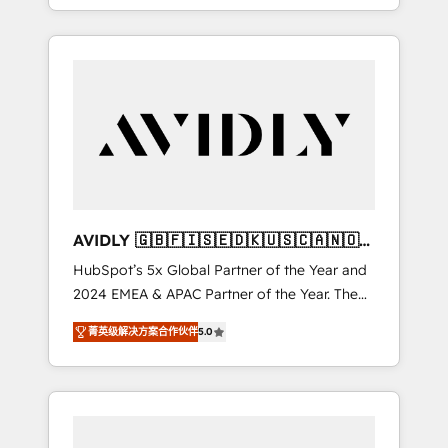
specialize in both strategic RevOps planning
and hands-on technical execution - building
the operational foundation companies need
to thrive. Industries we specialize in: -
Manufacturing - Healthcare - Financial
Services - Managed IT (MSP) - Franchises -
Professional Services - And more! How we
help: ✔️ Full HubSpot implementations and
portal optimization ✔️ Data migrations, CRM
architecture, and reporting foundations ✔️
AVIDLY 🇬🇧🇫🇮🇸🇪🇩🇰🇺🇸🇨🇦🇳🇴
Custom integrations and workflow
🇩🇪🇦🇺🇳🇿
HubSpot’s 5x Global Partner of the Year and
automation ✔️ User adoption programs,
2024 EMEA & APAC Partner of the Year. The
training, and enablement Through project-
world’s most experienced and fully
based engagements and ongoing RevOps
菁英级解决方案合作伙伴
5.0
accredited HubSpot Solutions Partner. 🚀
partnerships, we guide organizations through
With 2,750+ HubSpot projects delivered and
the revenue maturity model - delivering the
370+ specialists across EMEA, APAC and NAM,
right improvements at the right time so
we de-risk complex CRM programmes and
operations evolve strategically and
accelerate ROI across every HubSpot Hub. 🧭
sustainably as the business grows.