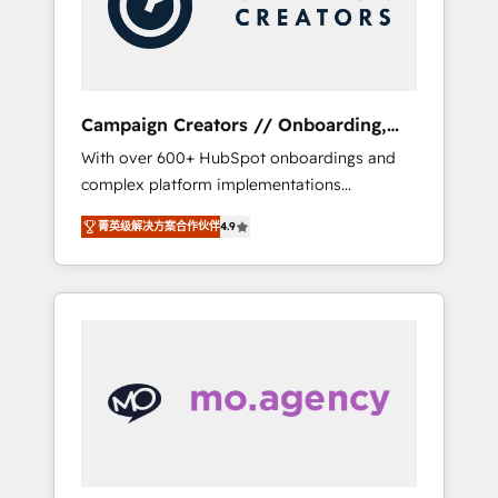
and implement your processes and skilfully
bring your revenue infrastructure to life. Our
collaborative approach keeps you in control
whilst we plan and support the route to your
revenue goals. We have successfully
Campaign Creators // Onboarding,
supported over 500 organisations with
CRM Migration
With over 600+ HubSpot onboardings and
HubSpot implementation, optimisation,
complex platform implementations
training, and adoption assurance. Our tried
delivered, CC is the go-to Elite Solutions
and tested Roadmap methodology will
菁英级解决方案合作伙伴
4.9
Partner for businesses ready to migrate,
ensure that you receive the best deployment
replatform, and scale smarter. We specialize
experience possible. Whether you are new to
in high-impact CRM and CMS migrations and
HubSpot or seeking to turn around a poor
onboarding from platforms like Salesforce,
install, our team have the change
NetSuite, Zoho, Pardot, Marketo, Microsoft
management expertise to deliver the
Dynamics, Wix, WordPress and legacy CRMs,
solutions you need.
turning fragmented systems into unified,
growth-ready HubSpot architectures that
accelerate revenue operations and
performance. - Multi-object CRM migration,