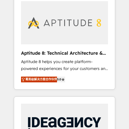
l'international, nous travaillons avec des ETI
contactez notre équipe pour un échange
ambitieuses, des grands groupes voulant
dédié.
aller au-delà d’une simple transformation
digitale et des startups florissantes. Nos 3
grandes expertises sont : ➤ L’intégration de
CRM et de méthodologie RevOps pour
aligner les équipes marketing, commerciales
et support client (data migration,
Aptitude 8: Technical Architecture &
synchronisation API, audit et maintenance) ➤
Deployment
Aptitude 8 helps you create platform-
La création de sites internet de conversion
powered experiences for your customers and
qui transforment les visiteurs en
teams. We build multi-hub solutions and
opportunités d'affaires ➤ La mise en place
菁英级解决方案合作伙伴
5.0
orchestrate operations across your entire
de stratégies d'acquisition marketing (SEO,
tech stack. Aptitude 8 is trusted by top
SEA, inbound, automatisation marketing,
brands such as Lenovo, Bluetooth,
ABM, IA, emailing) Informations clés : - 10 ans
International Sports Sciences Association,
d'expérience - 100+ intégrations CRM
SXSW, Notion, Soundcloud, American Nurses
HubSpot réussies - 40 experts conseil - 150
Association, Randstad, Uber Freight, and
certifications HubSpot cumulées
HubSpot itself. We have the largest technical