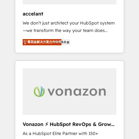
offices and consulting teams in the UK, USA,
Canada, Germany, France, Belgium,
accelant
Singapore, and South Africa. Certified
We don’t just architect your HubSpot system
compliant with ISO/IEC 27001:2022 and ISO
—we transform the way your team does
9001:2015 across all seven international
business. As an Elite HubSpot Solutions
offices and 175+ employees.
菁英级解决方案合作伙伴
5.0
Partner, we specialize in creating tailored,
end-to-end CRM solutions that accelerate
growth, improve operational efficiency, and
ensure faster time to value on HubSpot.
What sets us apart? Our people-centric
approach. From day one, our team takes the
time to deeply understand your unique
needs, crafting custom strategies that deliver
impactful results. Our mission is to empower
you to unlock HubSpot’s full potential—faster.
Through expert training, unmatched
Vonazon ⚡ HubSpot RevOps & Growth
responsiveness, and ongoing support, we
Strategy Experts
As a HubSpot Elite Partner with 150+
equip your team to adopt new systems with