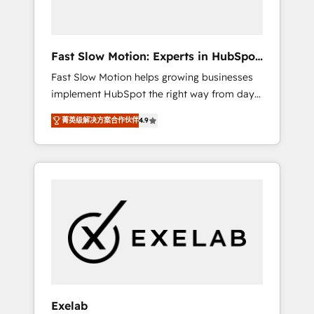
right HubSpot package for your business -
Full CRM, Marketing, and Sales Hub
implementations - Custom dashboards and
Fast Slow Motion: Experts in HubSpot
reporting - Workflow automation and data
& Salesforce
Fast Slow Motion helps growing businesses
clean-up - Sales enablement and team
implement HubSpot the right way from day
training - Ongoing optimisation and RevOps
one — with the flexibility to scale as
support Based in Leeds and London, we
菁英级解决方案合作伙伴
4.9
complexity increases. Highly certified in both
partner with SMEs across the UK who are
HubSpot and Salesforce, we bring deep
ready to turn HubSpot into the growth
experience in CRM implementation,
engine it’s meant to be.
integrations, and data migration across
modern business systems. Built to serve
growing mid-market and enterprise
organizations, our team combines strong
technical execution with real business
perspective. Many of our consultants have
scaled businesses themselves, giving us a
practical understanding of what owners and
Exelab
operators need as their systems, data, and