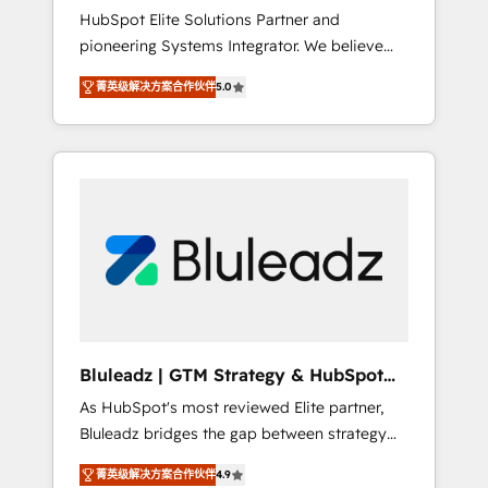
HubSpot Elite Solutions Partner and
processes evolve. Since 2014, we’ve
pioneering Systems Integrator. We believe
supported 1,400+ clients across a wide range
technology should serve business strategy,
of industries, including healthcare, software,
菁英级解决方案合作伙伴
5.0
not the other way around. Every engagement
B2B services, manufacturing, financial
begins with clear objectives, customer
services and more. Whether clients are new
journey mapping, and measurable KPIs. Only
to HubSpot or expanding into more
then we architect solutions. The question is
advanced use cases, we focus on delivering
never which features to activate, but which
clean, scalable, AI-ready systems that create
outcomes to deliver. -SYSTEM INTEGRATION-
long-term value and a consistently strong
Connectors, workflows, and data
client experience.
architectures that make HubSpot the
operational hub, integrated with SAP,
Microsoft Dynamics, custom ERPs, and any
enterprise platform. Proprietary apps extend
Bluleadz | GTM Strategy & HubSpot
HubSpot beyond standard configurations. -
Implementation
As HubSpot's most reviewed Elite partner,
AI-FIRST- AI across customer-facing
Bluleadz bridges the gap between strategy
operations to accelerate decisions,
and execution. We don't just "set up tools" —
streamline processes, and unlock efficiency
菁英级解决方案合作伙伴
4.9
we install the GTM Operating System (GTM