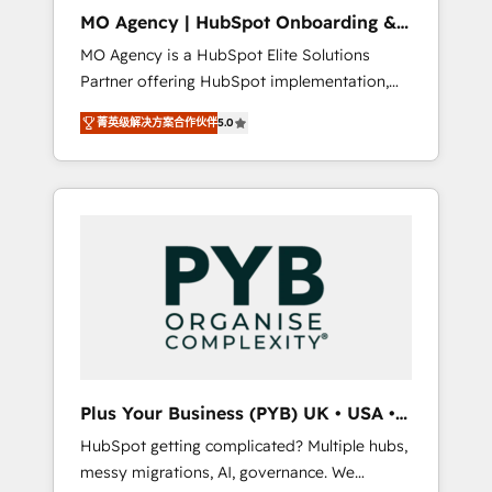
cleanup, and implementation. - Pre-built and
MO Agency | HubSpot Onboarding &
custom integrations across your full tech
Implementation
MO Agency is a HubSpot Elite Solutions
stack. - Custom object setup, CMS builds, and
Partner offering HubSpot implementation,
full-funnel automation. - Dashboards,
marketing automation, CRM and RevOps
lifecycle campaigns, and lead nurturing
菁英级解决方案合作伙伴
5.0
consulting, B2B SEO, paid media, content
sequences. - Cross-hub setup across
marketing, AEO and GEO (AI search
Marketing, Sales, Operations, and Service
optimisation), and HubSpot Content Hub
Hubs. - Ongoing optimization, managed
and WordPress development. We work with
support, and scalable retainers. Let’s make
enterprise and growth-led companies across
HubSpot your most powerful growth engine.
technology, professional services, financial
Built to convert, scale, and drive results.
services and industrial sectors. Offices in
Johannesburg, Cape Town, Dubai & London.
500+ HubSpot CRM implementations
delivered. AI visibility coverage across
ChatGPT, Claude, Perplexity, Gemini and
Plus Your Business (PYB) UK • USA •
Google AI Overviews. HubSpot Impact Award
Europe
HubSpot getting complicated? Multiple hubs,
- Customer First HubSpot Impact Award -
messy migrations, AI, governance. We
Integrations Innovation HubSpot Impact