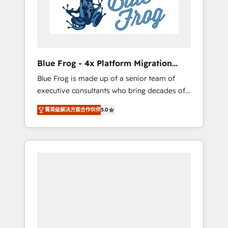
expertise to drive your business forward.
Since 2015 we are fully dedicated to
HubSpot and with an experienced team
(50+), we work with reputable companies in
B2B sectors such as manufacturing, SaaS and
Blue Frog - 4x Platform Migration
business services. We prepare a customized
Award Winner
Blue Frog is made up of a senior team of
business case that demonstrates the value
executive consultants who bring decades of
and impact of your digital transformation,
relevant, real world experience to our client
including a detailed financial rationale with a
菁英级解决方案合作伙伴
5.0
engagements. "Blue Frog is a top, trusted
focus on ROI and TCO. As a trusted extension
partner in HubSpot's ecosystem for a reason.
of your team, we believe in the power of
Their team brings over a decade of
partnership. Together, we embark on a
experience to the table, along with deep
transformational journey that sets your
knowledge of the HubSpot platform and
business up for long-term success. Unlock
strategies for driving growth. They are
your business. If not now, when?
committed to helping our customers grow
and finding solutions that fit their unique
business needs. We are thrilled to have Blue
Frog in the HubSpot ecosystem leading the