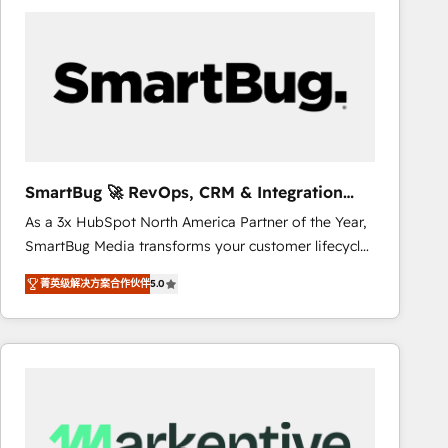
business systems. Built to serve growing mid-
market and enterprise organizations, our team
combines strong technical execution with real
business perspective. Many of our consultants have
scaled businesses themselves, giving us a practical
understanding of what owners and operators need
as their systems, data, and processes evolve. Since
2014, we’ve supported 1,400+ clients across a wide
SmartBug 🚀 RevOps, CRM & Integration
range of industries, including healthcare, software,
Experts
As a 3x HubSpot North America Partner of the Year,
B2B services, manufacturing, financial services and
SmartBug Media transforms your customer lifecycle
more. Whether clients are new to HubSpot or
into a revenue engine. Our unified ecosystem
expanding into more advanced use cases, we focus
菁英级解决方案合作伙伴
5.0
includes specialized divisions Globalia (AI &
on delivering clean, scalable, AI-ready systems that
Software) and Point Success Media (Paid Media),
create long-term value and a consistently strong
making this the official home for all three brands. 🔄
client experience.
Implementation & Integration - Seamless migrations
and system integrations powered by Globalia’s
technical development team. - 19 HubSpot-certified
trainers to drive platform adoption. 📈 Revenue