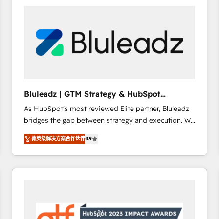
partner with scaling businesses across the UK to
design, implement, and optimise HubSpot so it
actually drives revenue, not just reports on it. Our
services include: - Choosing the right HubSpot
package for your business - Full CRM, Marketing, and
Sales Hub implementations - Custom dashboards
and reporting - Workflow automation and data
clean-up - Sales enablement and team training -
Bluleadz | GTM Strategy & HubSpot
Ongoing optimisation and RevOps support Based in
Implementation
As HubSpot's most reviewed Elite partner, Bluleadz
Leeds and London, we partner with SMEs across the
bridges the gap between strategy and execution. We
UK who are ready to turn HubSpot into the growth
don't just "set up tools" — we install the GTM
engine it’s meant to be.
菁英级解决方案合作伙伴
4.9
Operating System (GTM OS) to align your leadership
and engineer a portal that drives predictable
revenue velocity. 🚀 GTM Strategy & Alignment
Workshops & Sprints: Identify "Valleys of Death"
stalling growth. Fix your ICP, Math, and Story to stop
"accelerating a mess." ⚙️ Elite Engineering & AI
Scalable Architecture: Zero-technical-debt setup