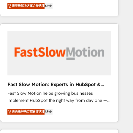
healthcare, real estate, and other industries. With
that include new HubSpot implementations,
菁英级解决方案合作伙伴
4.9
150+ HubSpot-certified experts, we deliver scalable
migrations from other platforms, systems
solutions to complex GTM and RevOps challenges.
integration, extensibility, custom development, and
Our Expertise 🔹 Onboarding & Implementation:
ongoing RevOps support.
Accredited HubSpot Partner, ensuring smooth setup
tailored to your GTM motion. 🔹 Migrations: Move
from other CRMs to HubSpot without data loss or
downtime. 🔹 RevOps Strategy: Align teams,
processes, and data to drive revenue efficiency. 🔹
Integrations: Connect HubSpot with your tech stack
for better adoption. 🔹 Custom Solutions: Build
tailored apps, workflows, and configurations. We are
Fast Slow Motion: Experts in HubSpot &
SOC 2 Type II and ISO 27001 certified, reinforcing
Salesforce
Fast Slow Motion helps growing businesses
our commitment to data security and compliance. At
implement HubSpot the right way from day one —
OneMetric, we help revenue teams focus on the
with the flexibility to scale as complexity increases.
OneMetric that matters most: revenue.
菁英级解决方案合作伙伴
4.9
Highly certified in both HubSpot and Salesforce, we
bring deep experience in CRM implementation,
integrations, and data migration across modern