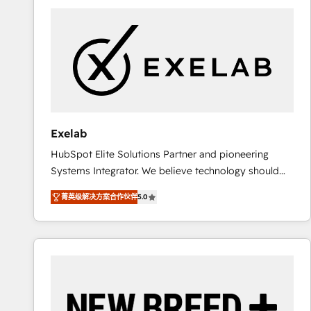
complexes : ERP (Divalto, Sage X3, Cegid, Pennylane,
Dynamics..), VOIP (Aircall, Ringover, Modjo), Shopify,
Oneflow. 💻 Développements custom : CRM UI
Extensions (React), Serverless Node.js, Custom
Objects, thèmes HubL, agents IA & Breeze AI. 🎯
Secteurs : Industrie, Distribution B2B, SaaS, Services
B2B, Immobilier, Viticulture, Finance. 🚀 Nos livrables
: migration sécurisée, implémentation Marketing +
Exelab
Sales + Service Hub, synchronisation ERP ↔
HubSpot Elite Solutions Partner and pioneering
HubSpot temps réel, formation équipes. 🏆 +350
Systems Integrator. We believe technology should
projets livrés. Accrédités HubSpot CRM
serve business strategy, not the other way around.
Implementation, Data Migration & Custom
菁英级解决方案合作伙伴
5.0
Every engagement begins with clear objectives,
Integration. 📩 Parlons de votre projet →
customer journey mapping, and measurable KPIs.
digitaweb.com
Only then we architect solutions. The question is
never which features to activate, but which
outcomes to deliver. -SYSTEM INTEGRATION-
Connectors, workflows, and data architectures that
make HubSpot the operational hub, integrated with