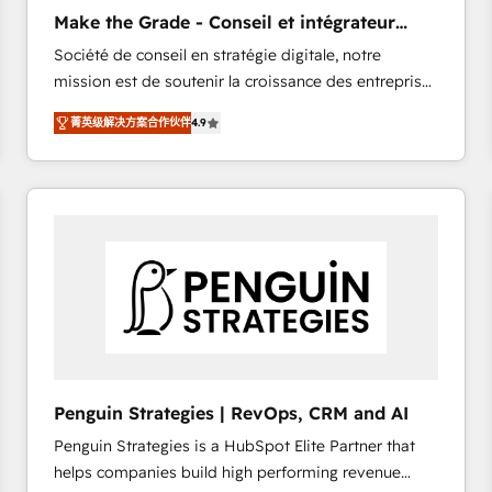
Implementation: Configure HubSpot to run your
Make the Grade - Conseil et intégrateur
revenue process. Sales, marketing, and service wired
HubSpot
Société de conseil en stratégie digitale, notre
together. ➤ AI and Integrations: Layer Breeze AI,
mission est de soutenir la croissance des entreprises
custom agents, and APIs to remove manual work. ➤
B2B à travers l’acquisition de nouveaux clients,
Ongoing Management: Monthly tune-ups, feature
菁英级解决方案合作伙伴
4.9
l'intégration CRM et le développement des revenus
rollouts, adoption coaching. Buying HubSpot,
auprès de vos comptes existants. En France et à
switching to it, or reviving a stale portal? We are
l'international, nous travaillons avec des ETI
built for the work.
ambitieuses, des grands groupes voulant aller au-
delà d’une simple transformation digitale et des
startups florissantes. Nos 3 grandes expertises sont :
➤ L’intégration de CRM et de méthodologie RevOps
pour aligner les équipes marketing, commerciales et
support client (data migration, synchronisation API,
audit et maintenance) ➤ La création de sites internet
de conversion qui transforment les visiteurs en
Penguin Strategies | RevOps, CRM and AI
opportunités d'affaires ➤ La mise en place de
Penguin Strategies is a HubSpot Elite Partner that
stratégies d'acquisition marketing (SEO, SEA,
helps companies build high performing revenue
inbound, automatisation marketing, ABM, IA,