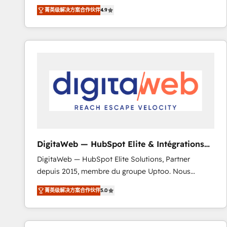
recomposer le marché. Seules survivront les
votre projet HubSpot, contactez notre équipe pour
菁英级解决方案合作伙伴
4.9
entreprises qui auront réussi leur transformation. Le
un échange dédié.
problème ? 58% des dirigeants savent que l'IA est
vitale pour leur survie. Mais 57% n'ont aucune
stratégie. Et 43% ne maîtrisent même pas leurs
données. C'est le paradoxe français : conscience
totale, action nulle. La solution s'appelle l'Entreprise
Augmentée. Ce n'est pas une entreprise qui utilise
l'IA. C'est une organisation qui a réussi la symbiose
entre l'expertise humaine et l'intelligence artificielle.
Pas pour remplacer l'humain, mais pour l'augmenter.
Chez Ideagency, nous accompagnons cette
DigitaWeb — HubSpot Elite & Intégrations
transformation. D'abord les fondations : des
ERP
DigitaWeb — HubSpot Elite Solutions, Partner
données unifiées, des processus alignés. Ensuite
depuis 2015, membre du groupe Uptoo. Nous
l'augmentation : l'IA là où elle crée de la valeur. Et
aidons les ETI et PME B2B à unifier Marketing,
surtout : l'humain qui reste au centre. Parce que la
菁英级解决方案合作伙伴
5.0
Ventes et Service sur HubSpot grâce à la Revenue
vraie performance vient de l'intérieur. Act Inside.
Architecture : alignement des équipes, pipeline
Stand Out.
prévisible, croissance mesurable. 🔌 Intégrations