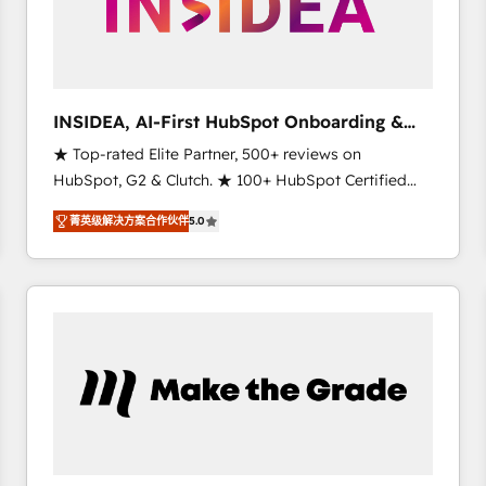
INSIDEA, AI-First HubSpot Onboarding &
RevOps
★ Top-rated Elite Partner, 500+ reviews on
HubSpot, G2 & Clutch. ★ 100+ HubSpot Certified
Experts & Trainers across the team ★ 1,500+
菁英级解决方案合作伙伴
5.0
implementations across five continents ★ AI-First,
RevOps-led, Onboarding obsessed ★ Company of
the Year 2024/25 INSIDEA helps growing companies
turn HubSpot into a revenue engine. We onboard
your team, migrate your data, and build AI-powered
workflows that drive adoption from week one, in
your time zone. What we do ➤ Onboarding: Live in
weeks, with workflows built around your business,
not a template. ➤ Migration: Move from any legacy
CRM. Zero downtime, full data integrity. ➤