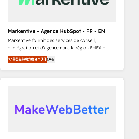
Generation - Full-funnel marketing and high-
performance advertising via Point Success Media. -
Expert deployment of Breeze AI and custom agents
to automate growth. 🏆 Elite Excellence - 8 platform
Markentive - Agence HubSpot - FR - EN
accreditations and deep HIPAA-compliance
Markentive fournit des services de conseil,
expertise. - A team of 250+ experts dedicated to
d'intégration et d'agence dans la région EMEA et
your resilient growth.
North America. Avec plus de 115 experts en
菁英级解决方案合作伙伴
4.9
marketing automation, Growth, Revops, CRM et
webdesign. Markentive is both a consulting firm, a
digital agency and an integrator. With over 115
experts in marketing automation, growth, revops,
CRM and webdesign (We focus on EMEA - USA
customers).