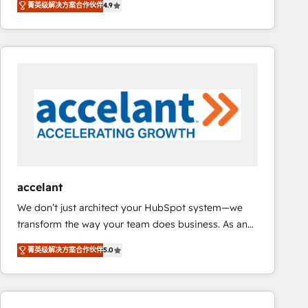
菁英级解决方案合作伙伴
4.9
developing a new website to lead generation and
requirement). ✔️Helped over 25,000+ customers so
digital marketing; we do it all (and with great
far with our HubSpot solutions. ✔️Bespoke apps &
results)! In short, our services include: - HubSpot
on-demand bundle services. Connect with us today!
consultancy: onboarding, training, data migration -
HubSpot development: websites, custom modules,
integrations - Marketing & sales solutions: digital
marketing, advertising, campaigns, content and
design We connect people, data and technology to
improve customer experiences. With our bright
people, exciting ideas and can-do mentality, we
ensure revenue growth on a daily basis. So tell us
accelant
your challenge; our passionate and growth driven
We don’t just architect your HubSpot system—we
team of 100+ experts is ready for you! Driving digital
transform the way your team does business. As an
growth | www.brightdigital.com
Elite HubSpot Solutions Partner, we specialize in
菁英级解决方案合作伙伴
5.0
creating tailored, end-to-end CRM solutions that
accelerate growth, improve operational efficiency,
and ensure faster time to value on HubSpot. What
sets us apart? Our people-centric approach. From