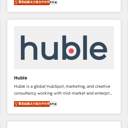
菁英级解决方案合作伙伴
5.0
implementations for mid-market & enterprise
companies. We are woman-owned, powered by
coffee, and we ❤️ dogs. We produce award-winning
work for our clients. 🏆2023 Technical Expertise
Impact Award 🏆2022 Technical Expertise Impact
Award 🏆2022 Platform Migration Excellence Impact
Award 🏆2020 Elite Solutions Partner 🏆2019
Integrations HubSpot Impact Award 🏆2019
Marketing Enablement HubSpot Impact Award 🏆
2018 Website Design HubSpot Impact Award 🏆2017
Website Design HubSpot Impact Award 🏆2016
Huble
Growth-Driven Design Agency of the Year 🏆2016
Huble is a global HubSpot, marketing, and creative
Sales Enablement HubSpot Impact Award 🏆2015
consultancy working with mid-market and enterprise
Growth-Driven Design Agency of the Year 🏆2015
businesses. We go beyond implementation, shaping
Became the 5th Agency to reach Diamond 🏆2014
菁英级解决方案合作伙伴
4.9
the strategy, processes, and teams that turn
HubSpot COS Performance Award 🏆2014 HubSpot
HubSpot into a genuine growth engine. Named
COS Design Award 🏆2013 HubSpot Marketplace
HubSpot's Global Partner of the Year in 2024,
Provider of the Year 🏆2011 Became a HubSpot
consistently ranked among their top 5 partners