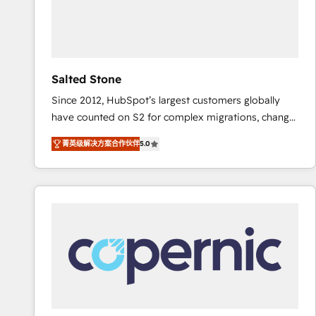
Salted Stone
Since 2012, HubSpot’s largest customers globally
have counted on S2 for complex migrations, change
management, systems integration, and creative
菁英级解决方案合作伙伴
5.0
solutions that deliver measurable impact and
transform brand experiences As one of the few full-
service creative agencies in the HubSpot
ecosystem, we blend strategy, technology, & award-
winning design to build scalable, globally
regionalized HubSpot websites, integrated
marketing campaigns, & RevOps frameworks that
fuel long-term success We connect the entire
customer lifecycle through seamless integrations,
ensure long-term adoption with change-