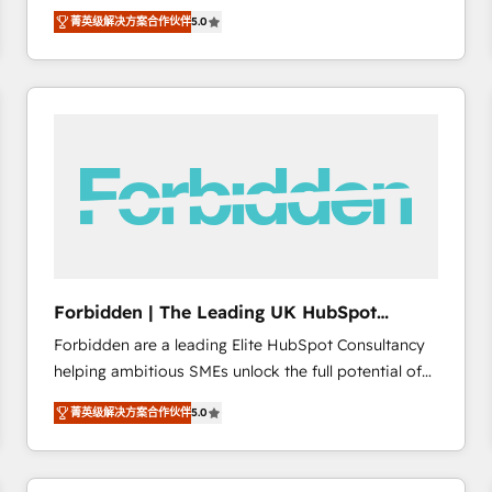
operations across complex sales cycles, multi
emailing) Informations clés : - 10 ans d'expérience -
菁英级解决方案合作伙伴
5.0
system environments and global SaaS or
100+ intégrations CRM HubSpot réussies - 40
manufacturing teams. Trusted by leading enterprises
experts conseil - 150 certifications HubSpot
and fast growing scale ups including Sony, Rapyd,
cumulées
Fiverr, XM Cyber, Bridgepointe Technologies, EMA
Design Automation and Uptive. 📊 RevOps & data
architecture 🔗 CRM migrations & End to end
integrations 🤖 AI workflows & enrichment 📘 Team
enablement & company-wide adoption We create
HubSpot environments that teams use with
confidence and that leadership can rely on for
scalable revenue insights.
Forbidden | The Leading UK HubSpot
Consultancy
Forbidden are a leading Elite HubSpot Consultancy
helping ambitious SMEs unlock the full potential of
HubSpot. Too many businesses invest in HubSpot
菁英级解决方案合作伙伴
5.0
but never see the ROI they expected due to poor
adoption, messy data, and disconnected teams
getting in the way. That’s where we come in. We