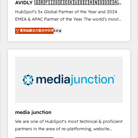
AVIDLY 🇬🇧🇫🇮🇸🇪🇩🇰🇺🇸🇨🇦🇳🇴🇩🇪🇦🇺
6,500+ Partners) and was named 2023 HubSpot
🇳🇿
HubSpot’s 5x Global Partner of the Year and 2024
Partner of the Year 💥 Trusted by 2,500+ companies
EMEA & APAC Partner of the Year. The world’s most
to help them scale and close more business, by
experienced and fully accredited HubSpot Solutions
using HubSpot (the right way). ⭐️ Here's more info:
菁英级解决方案合作伙伴
5.0
Partner. 🚀 With 2,750+ HubSpot projects delivered
www.onthefuze.com/hubspot-admin Contact us to
and 370+ specialists across EMEA, APAC and NAM,
learn more!
we de-risk complex CRM programmes and
accelerate ROI across every HubSpot Hub. 🧭 From
multi-region migrations to AI-powered automation,
we turn complexity into clarity, human at global
scale. 🏆 HubSpot’s CEO called us “the partner of the
future.” Others agree it is proof of trust built through
measurable impact.
media junction
We are one of HubSpot's most technical & proficient
partners in the area of re-platforming, website
design & development. We specialize in multi-hub