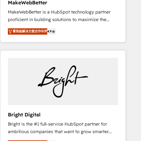
MakeWebBetter
MakeWebBetter is a HubSpot technology partner
proficient in building solutions to maximize the
operational efficiency of HubSpot. The fastest-
菁英级解决方案合作伙伴
4.9
growing tech-enabler & facilitator, MakeWebBetter,
hands you the blend of HubSpot expertise &
eminent solutions & integrations. Trust us to
streamline your HubSpot experience. 🚀HubSpot
Elite Partners with 10+ years of HubSpot experience
🤝HubSpot Premier Integration partner 🤝Google
Premier Partner 2023 🌟5 HubSpot Accreditations 🌟
Won HubSpot Theme Challenge 2021 🌟INBOUND’19
HubSpot Rising Star Why us? Harnessing the full
potential of the powerful HubSpot CRM. ✔️A team of
HubSpot experts backed by over 10+ years of
Bright Digital
HubSpot experience ✔️Flexible pricing models —
Bright is the #1 full-service HubSpot partner for
Hourly-fee (assigned one Dedicated HubSpot
ambitious companies that want to grow smarter.
Admin); Monthly-fee (HubSpot Admin + Project
From HubSpot onboarding, to training, from
Manager); and Fixed Project Cost (as per