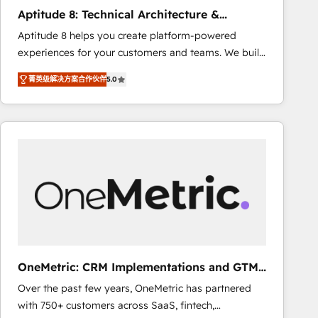
Largest organically grown & fastest tiering Elite
Aptitude 8: Technical Architecture &
HubSpot Partner 🪴 - Sales Hub: More
Deployment
Aptitude 8 helps you create platform-powered
implementations than any other Partner 💻 -
experiences for your customers and teams. We build
Migrations: We convert Salesforce addicts to
multi-hub solutions and orchestrate operations
HubSpot evangelists 🧡 Don't hire a marketing
菁英级解决方案合作伙伴
5.0
across your entire tech stack. Aptitude 8 is trusted
agency for an Ops problem. Don't hire a technical
by top brands such as Lenovo, Bluetooth,
agency for a growth problem. Hire a partner built to
International Sports Sciences Association, SXSW,
solve both.
Notion, Soundcloud, American Nurses Association,
Randstad, Uber Freight, and HubSpot itself. We have
the largest technical consulting team of any HubSpot
partner and expertise across operational strategy,
business-first process building, system integration,
custom development, and extensibility. When you
work with Aptitude 8, you get a team – not an
individual – with embedded consulting, strategy,
OneMetric: CRM Implementations and GTM
development, and project management. We have
engineering
Over the past few years, OneMetric has partnered
100% US-based, FTE team members. We offer
with 750+ customers across SaaS, fintech,
project-based and managed services engagements