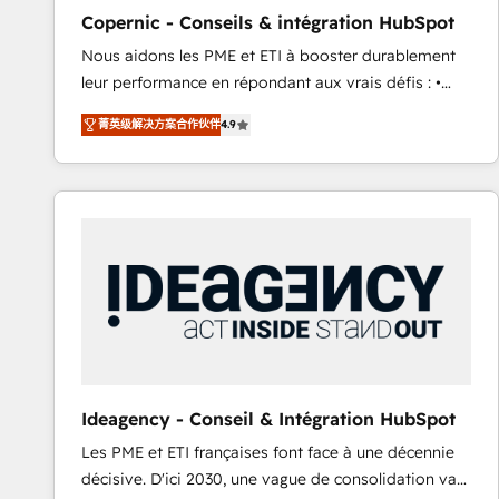
management programs, and align marketing, sales,
Copernic - Conseils & intégration HubSpot
and service to drive sustainable growth With 6 key
Nous aidons les PME et ETI à booster durablement
HubSpot accreditations and experience across
leur performance en répondant aux vrais défis : •
hundreds of organizations in dozens of industries,
Intégration de HubSpot avec d’autres outils (ERP,
there’s a good chance one of our globally integrated
菁英级解决方案合作伙伴
4.9
téléphonie, etc.) • Alignement des équipes grâce à un
teams has worked with clients just like you Let’s
outil et des données partagées • Amélioration de la
explore whether S2 is the partner you’ve been
collecte et de l’analyse des données pour des
looking for...and get your next big initiative moving!
décisions éclairées • Optimisation de l’efficacité et
de la productivité des équipes Notre équipe de 30
consultants certifiés HubSpot aborde chaque projet
avec un engagement total, alignant processus
métiers et technologie, et guidant vos équipes à
travers le changement, tout en centrant vos objectifs
d’entreprise. Grâce à une méthodologie éprouvée
auprès de plus de 400 clients, nous comprenons
Ideagency - Conseil & Intégration HubSpot
rapidement vos enjeux et intégrons parfaitement
Les PME et ETI françaises font face à une décennie
HubSpot dans votre organisation. Pour toute
décisive. D'ici 2030, une vague de consolidation va
question technique ou besoin de structuration de