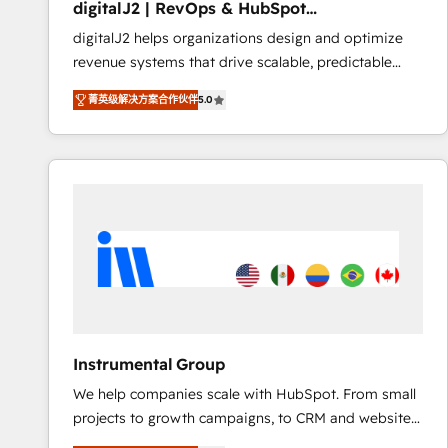
digitalJ2 | RevOps & HubSpot
AI, & maximize AEO with tailored AI services. 🧩
Implementations
digitalJ2 helps organizations design and optimize
Integrations: Extend HubSpot with custom
revenue systems that drive scalable, predictable
integrations, hosting, & maintenance.
growth. As a triple-accredited HubSpot Solutions
菁英级解决方案合作伙伴
5.0
Partner, we specialize in both strategic RevOps
planning and hands-on technical execution - building
the operational foundation companies need to
thrive. Industries we specialize in: - Manufacturing -
Healthcare - Financial Services - Managed IT (MSP) -
Franchises - Professional Services - And more! How
we help: ✔️ Full HubSpot implementations and portal
optimization ✔️ Data migrations, CRM architecture,
and reporting foundations ✔️ Custom integrations
and workflow automation ✔️ User adoption
programs, training, and enablement Through project-
Instrumental Group
based engagements and ongoing RevOps
We help companies scale with HubSpot. From small
partnerships, we guide organizations through the
projects to growth campaigns, to CRM and websites.
revenue maturity model - delivering the right
Hire an agency that's experienced in every inch of
improvements at the right time so operations