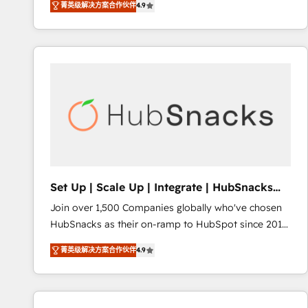
菁英级解决方案合作伙伴
4.9
HubSpot and willing to work hand-in-hand with your
evolve strategically and sustainably as the business
team to simplify the complex and build a better
grows.
experience for your team and customers.
Set Up | Scale Up | Integrate | HubSnacks
FlexPlan
Join over 1,500 Companies globally who've chosen
HubSnacks as their on-ramp to HubSpot since 2014
Simple pay-as-you-go plans that accelerate value...
菁英级解决方案合作伙伴
4.9
1️⃣ Set Up | Onboarding New or Check-fixing existing
HubSpot portals 2️⃣ Scale Up | 100% HubSpot Task
Execution... Global 24/7 ... All Experts 3️⃣ Integrate |
your entire Tech Stack with Custom Integrations