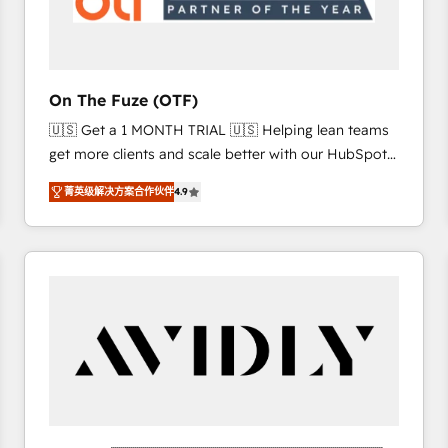
across all Hubs, validated by our 7 HubSpot
Accreditations. AI-Powered RevOps: Breeze AI,
custom AI agents, and high-integrity migrations for
total reporting clarity. Security & Compliance: SOC 2
On The Fuze (OTF)
Type I and HIPAA attested for enterprise-grade data
🇺🇸 Get a 1 MONTH TRIAL 🇺🇸 Helping lean teams
security. 🏆 Why Bluleadz? GTM OS Partner | 16+
get more clients and scale better with our HubSpot
Years Experience | 1,000+ Five-Star Reviews
Consulting & 'Done For You' Services. 🚀 Who We
菁英级解决方案合作伙伴
4.9
Work With 🚀 We help lean, growing companies: -
Win more business - Reduce no-shows - Improve
lead & deal conversion rates - Scale with less
headcount ...by using HubSpot's full capabilities. 🤓
What do you get? 🤓 Our client's are too busy to
learn the ins-and-outs of HubSpot. We give you a
Personal Consultant + Tech Team to handle the
heavy lifting of mapping out AND building your ideal
system. + Get best practices and 'don't know what
you don't know' recommendations to maximize
conversions! OTF is an Elite Partner (top 1% of