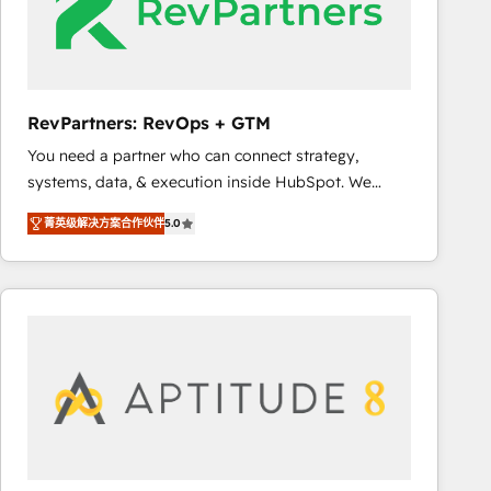
RevPartners: RevOps + GTM
You need a partner who can connect strategy,
systems, data, & execution inside HubSpot. We
bridge the gap where most agencies fall short by
菁英级解决方案合作伙伴
5.0
combining GTM strategy with technical execution to
solve the right problem with the right solution. As the
only firm in the world to hold Elite Partner
Accreditations with both HubSpot and Clay, our
clients gain a unique advantage in CRM architecture,
pipeline generation, data intelligence, and go-to-
market execution. Why B2B Businesses Choose RP: -
Secure: Soc2 compliant 🛡️ - Pricing: Implementations
starting at $1,5k 💵 - Speed: Launch in 14 days ⚡ -
Global: 75+ RPers across five continents 🌐 - Scale: