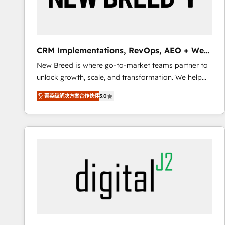
SAP, Microsoft Dynamics, custom ERPs, and any
enterprise platform. Proprietary apps extend
HubSpot beyond standard configurations. -AI-
FIRST- AI across customer-facing operations to
CRM Implementations, RevOps, AEO + Web,
accelerate decisions, streamline processes, and
Demand Gen
New Breed is where go-to-market teams partner to
unlock efficiency at scale. From predictive
unlock growth, scale, and transformation. We help
intelligence to conversational AI, we turn data into
companies activate HubSpot’s AI-powered
action and automation into competitive advantage.
菁英级解决方案合作伙伴
5.0
customer platform and operationalize HubSpot’s
✦ 150+ implementations ✦ 100+ certifications ✦ 7
Loop Marketing framework through expert-led
accreditations
services, smart agents, and purpose-built apps,
tailored to your business. Together, we unlock
results, fast. ⚙️CRM & RevOps: Align all Hubs to your
buyer journey for clean data, scalability, & reporting.
🎯Demand Gen & ABM: Drive pipeline with inbound,
ABM, AEO, SEO, & paid media. 👩‍💻Web Design:
Build high-performing websites with UX, messaging,
& conversion strategy that drive results. 🤖AI
Strategy: Activate Breeze Agents, configure HubSpot